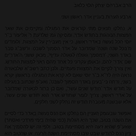
הרב אברהם יצחק הלוי כלאב
ארבע הערות בעניין אדר ראשון ושני
א. נחלקו תנאים מתי קוראים את המגילה ומקיימים את שאר
המצוות הנוהגות בחודש אדר. ומסיקה גמ' שלדעת ר' אליעזר ב"ר
יוסי הכל נעשה באדר ראשון, כי אין מעבירין על המצוות, ולומדים
מ'בכל שנה ושנה' שמדובר על אדר הסמוך לשבט. ורשב"ג סבר
באדר השני, 'דמסמך גאולה לגאולה עדיף'. מכאן ששני ה'אדר'ים
שם 'אדר' להם, ובאופן עקרוני כל אחד מהם ראוי למצוות החודש,
ואין צורך לקיים את המצוות פעמיים. ולכן כתב רשב"א שלכאורה
נראה היה לר"א ב"ר יוסי שאם לא קרא את המגילה בראשון יקרא
בשני, ודחה כי 'בעינן באדר הסמוך לשבט'. ואע"פ שכתוב במגילה
על חודש אדר 'חודש שנים עשר', ואם כן ברור לכאורה שמדובר
על אדר ראשון, צריך לומר שחודש אדר הוא חודש שנים עשר,
אלא שבשנה מעוברת חודש זה נחלק לשני חלקים.
ואפשר שבעומק העניין הם נחלקו אם הנס נעשה באדר כדי לסיים
את השנה בטוב, שכך היא הגלות (כפי שהיה בימי מרדכי ואסתר)
שאע"פ שהיא רעה היא מסתיימת בטוב, ולפי זה יש להסמיך את
ציון הנס לחודש שבט שבו מסתיימת השנה הרעה. או שהטוב הוא