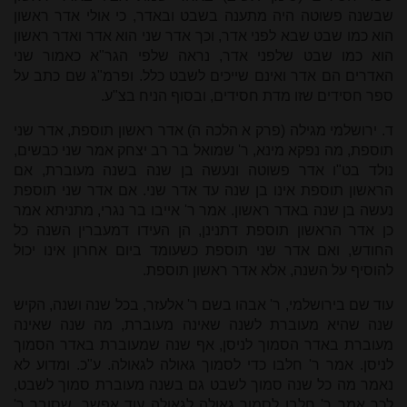
שבשנה פשוטה היה מתענה בשבט ובאדר, כי אולי אדר ראשון
הוא כמו שבט שבא לפני אדר, וכך אדר שני הוא אדר ואדר ראשון
הוא כמו שבט שלפני אדר, נראה שלפי הגר"א כאמור שני
האדרים הם אדר ואינם שייכים לשבט כלל. ופרמ"ג שם כתב על
ספר חסידים שזו מדת חסידים, ובסוף הניח בצ"ע.
ד. ירושלמי מגילה (פרק א הלכה ה) אדר ראשון תוספת, אדר שני
תוספת, מה נפקא מינא, ר' שמואל בר רב יצחק אמר שני כבשים,
נולד בט"ו אדר פשוטה ונעשה בן שנה בשנה מעוברת, אם
הראשון תוספת אינו בן שנה עד אדר שני. אם אדר שני תוספת
נעשה בן שנה באדר ראשון. אמר ר' אייבו בר נגרי, מתניתא אמר
כן אדר הראשון תוספת דתנינן, הן העידו דמעברין השנה כל
החודש, ואם אדר שני תוספת כשעומד ביום אחרון אינו יכול
להוסיף על השנה, אלא אדר ראשון תוספת.
עוד שם בירושלמי, ר' אבהו בשם ר' אלעזר, בכל שנה ושנה, הקיש
שנה שהיא מעוברת לשנה שאינה מעוברת, מה שנה שאינה
מעוברת באדר הסמוך לניסן, אף שנה שמעוברת באדר הסמוך
לניסן. אמר ר' חלבו כדי לסמוך גאולה לגאולה. ע"כ. ומדוע לא
נאמר מה כל שנה סמוך לשבט גם בשנה מעוברת סמוך לשבט,
לכך אמר ר' חלבו לסמוך גאולה לגאולה עוד אפשר, שסובר ר'