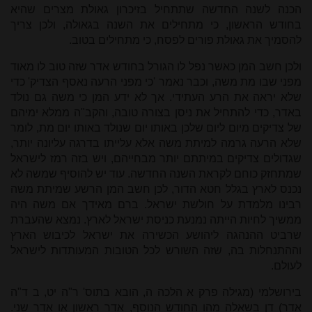
הכנה לשנה החדשה שתתחיל בזיכרון גאולת מצרים שהיא
בחודש הראשון, כי מתחילים את השנה בגאולה, ולכן צריך
להסמיך את גאולת פורים לפסח, כי מתחילים בטוב.
ולכן חשב המן כאשר נפל לו הגורל בחודש אדר שזה טוב לו מאוד
מפני שבו מת משה, וכבר נאמר 'כי מפני הרעה נאסף הצדיק' כדי
שלא יראה את הרע העתידי. אך לא ידע המן כי משה גם נולד
באדר, כדי להתחיל את ניסן בצורה טובה, והקב"ה ממלא ימיהם
של צדיקים מיום ליום שלכן באותו יום שנולד באותו יום מת, לומר
שלא הרעה גרמה למיתת משה אלא עלייתו בדרגה עליונה יותר,
שגדולים צדיקים במיתתם יותר מבחייהם, ויש בזה רמז לישראל
שמתחזק כוחם לקראת השנה החדשה. עוד יש להוסיף שמשה לא
נכנס לארץ בגלל חטא הדור, לכן חשב המן הרשע שמיתת משה
רבינו מלמדת על חולשת ישראל. ברם מאידך אם משה היה
ממשיך לחיות הייתה נמנעת כניסת ישראל לארץ. נמצא שהעברת
שרביט ההנהגה ליהושע הכשירה את ישראל לכיבוש הארץ
וההתנחלות בה, שזה השורש לכל הטובות המעותדות לישראל
לעולם.
בירושלמי (מגילה פרק א הלכה ה, הובא בתוס' ר"ה יט, ב ד"ה
אדר) דן בשאלה מהו החודש הנוסף, אדר ראשון או אדר שני.