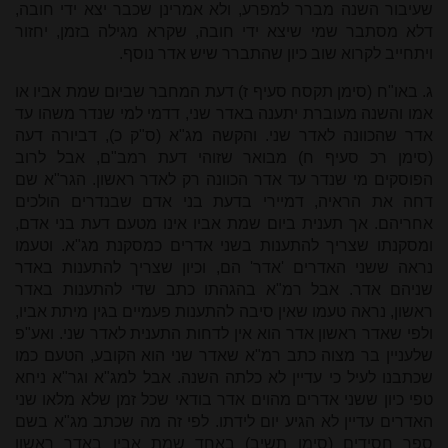
שעיבור השנה מברר למפרע, ולא אמרינן שכבר יצא ידי חובה,
דלא מסתבר שמי שיצא ידי חובה, שקרא מגילה בזמן, יחזור
ויתחייב לקרוא שוב כיון שהתברר שיש אדר נוסף.
ג. באו"ח (סימן תקסח סעיף ז) דעת המחבר שביום שמת אביו או
אמו והשנה מעוברת יתענה באדר שני, דדמי למי שנדר משהו עד
אדר שהכוונה לאדר שני. והקשה מג"א (ס"ק כ), דביורה דעה
(סימן רכ סעיף ח) מבואר שזוהי דעת רמב"ם, אבל לרוב
הפוסקים מי שנדר עד אדר הכוונה רק לאדר ראשון. הגר"א שם
דחה את הראיה, דמיירי בדעת בני אדם שבנדרים הולכים
אחריהם. אך תענית ביום שמת אביו אינו מטעם דעת בני אדם,
ומסקנתו שצריך להתענות בשני אדרים כמסקנת מג"א. וטעמו
נראה ששני האדרים 'אדר' הם, וכיון שצריך להתענות באדר
שניהם אדר. אבל רמ"א בהגהתו כתב שדי להתענות באדר
ראשון, נראה טעמו שאין סיבה להתענות פעמיים בגין מיתת אביו,
ולפי שאדר ראשון אדר הוא אין לדחות התענית לאדר שני. ואע"פ
שלעניין בר מצוה כתב רמ"א שאדר שני הוא הקובע, הטעם כמו
שכתבנו לעיל כי עדיין לא כלתה השנה. אבל למג"א וגר"א ניחא
טפי כיון ששני אדרים מהוים אדר בודאי שכל זמן שלא מלאו שני
האדרים עדיין לא הגיע יום לידתו. לפי זה מה שכתב מג"א בשם
ספר חסידים (סימן תשיב) באחד שמת אביו באדר ראשון