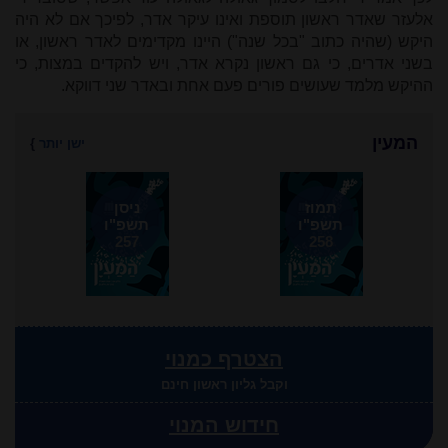
אלעזר שאדר ראשון תוספת ואינו עיקר אדר, לפיכך אם לא היה
היקש (שהיה כתוב "בכל שנה") היינו מקדימים לאדר ראשון, או
בשני אדרים, כי גם ראשון נקרא אדר, ויש להקדים במצות, כי
ההיקש מלמד שעושים פורים פעם אחת ובאדר שני דווקא.
המעין
ישן יותר
}
תמוז
ניסן
תשפ"ו
תשפ"ו
257
258
הצטרף כמנוי
וקבל גליון ראשון חינם
חידוש המנוי