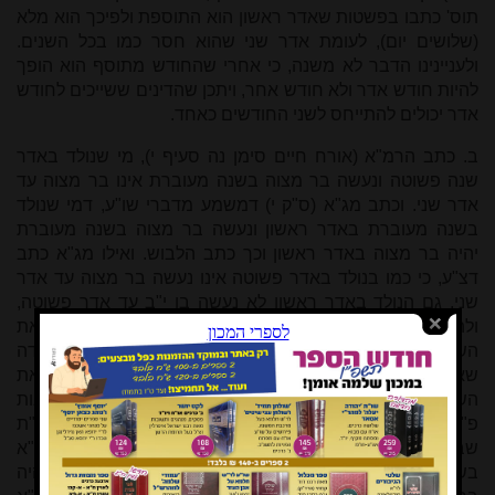
תוס' כתבו בפשטות שאדר ראשון הוא התוספת ולפיכך הוא מלא
(שלושים יום), לעומת אדר שני שהוא חסר כמו בכל השנים.
ולעניינינו הדבר לא משנה, כי אחרי שהחודש מתוסף הוא הופך
להיות חודש אדר ולא חודש אחר, ויתכן שהדינים ששייכים לחודש
אדר יכולים להתייחס לשני החודשים כאחד.
ב. כתב הרמ"א (אורח חיים סימן נה סעיף י), מי שנולד באדר
שנה פשוטה ונעשה בר מצוה בשנה מעוברת אינו בר מצוה עד
אדר שני. וכתב מג"א (ס"ק י) דמשמע מדברי שו"ע, דמי שנולד
בשנה מעוברת באדר ראשון ונעשה בר מצוה בשנה מעוברת
יהיה בר מצוה באדר ראשון וכך כתב הלבוש. ואילו מג"א כתב
דצ"ע, כי כמו בנולד באדר פשוטה אינו נעשה בר מצוה עד אדר
שני, גם הנולד באדר ראשון לא נעשה בן י"ב עד אדר פשוטה,
ולהשלים לו שנה שלוש עשרה צריך לאדר שני, כי אין נמלאת
השנה עד שיהיה אדר שני. וכן לגבי מניין שלוש שנים של ילדה
שאם לא עיברו את השנה תהיה בת שלוש באדר ואם יעברו את
השנה תהיה בת שלוש באדר שני, כך מבואר בירושלמי (כתובות
פ"ק), והגר"א ציין שזה מקור לדינו של רמ"א בהג"ה. אמנם בשו"ת
שבות יעקב דחה דבריו, וכתב עליו שלא עיין במקור דברי הרמ"א
בשו"ת מהר"י מינץ שכתב מפורש שמי שנולד באדר ראשון יהיה