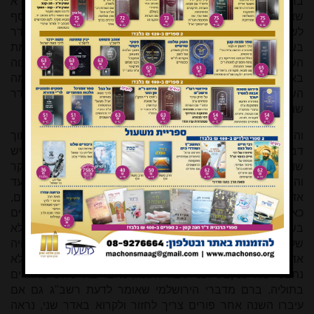
בר מצוה באדר ראשון, ושכן כתבו הפוסקים. נראה דעת מג"א
שאדר שני הוא אדר, ואילו אדר ראשון הוא חודש העיבור שנוסף
לשנה, שלכן רק באדר שני יהיה בר מצוה גם אם נולד באדר
בשנה פשוטה, והוא הדין אם נולד באדר ראשון שלא נשלמת
השנה לפני אדר שני. כמו מי שנולד בניסן שלא יהיה בר מצוה
באדר שני מפני שמלאו שנים עשר חודש כי עדיין לא נשלמה
השנה, הוא הדין בנולד באדר ראשון לא שלמה השנה עד אדר
שני.
והנה בחכמת שלמה (או"ח שם) חלק על המג"א, וכתב בתוך
דבריו דאם נולד באדר בשנה פשוטה ובשנת בר המצוה שלו יש
שני אדרים, שאינו בר מצוה עד אדר שני, דיש לומר דהשני עיקר
והוא האדר והרי לא נולד רק באדר, לכך לא נעשה בר מצוה עד
אדר שני. עכ"ל. אכן למה שנתבאר לעיל שני האדרים אדר הם,
כאילו חודש אדר בשנה מעוברת הוא בן חמישים ותשעה ימים
בשני מחזורים, ומה שאינו נעשה בר מצוה עד אדר שני הוא כי לא
שלמה עדיין השנה וחודש אדר ממשיך. ומה שכתב עוד שאם היה
אדר אחד ונעשה בר מצוה ואחר כך עיברו בי"ד את השנה לא
נתבטל מה שנקבע לפני עיבור השנה, מלבד בת שלוש שחוזרים
בתוליה. ברם מדברי הירושלמי שאומר לדעת רשב"ג גם אם
עיברו השנה אחר פורים צריך לחזור ולקרוא באדר שני, נראה