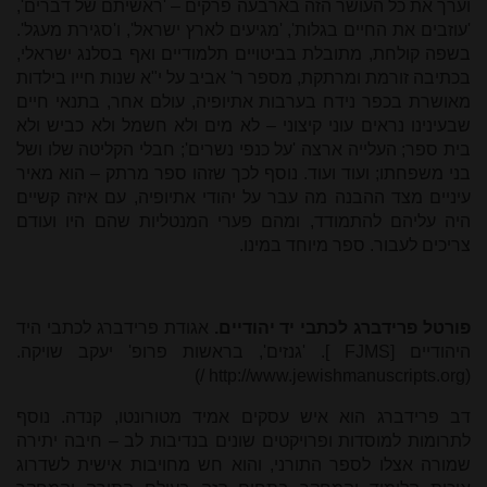
וערך את כל העושר הזה בארבעה פרקים – 'ראשיתם של דברים',
'עוזבים את החיים בגלות', 'מגיעים לארץ ישראל', ו'סגירת מעגל'.
בשפה קולחת, מתובלת בביטויים תלמודיים ואף בסלנג ישראלי,
בכתיבה זורמת ומרתקת, מספר ר' אביב על י"א שנות חייו בילדות
מאושרת בכפר נידח בערבות אתיופיה, עולם אחר, בתנאי חיים
שבעינינו נראים עוני קיצוני – לא מים ולא חשמל ולא כביש ולא
בית ספר; העלייה ארצה 'על כנפי נשרים'; חבלי הקליטה שלו ושל
בני משפחתו; ועוד ועוד. נוסף לכך שזהו ספר מרתק – הוא מאיר
עיניים מצד ההבנה מה עבר על יהודי אתיופיה, עם איזה קשיים
היה עליהם להתמודד, ומהם פערי המנטליות שהם היו ועודם
צריכים לעבור. ספר מיוחד במינו.
פורטל פרידברג לכתבי יד יהודיים.
אגודת פרידברג לכתבי היד
היהודיים
[
FJMS
].
'גנזים', בראשות פרופ' יעקב שויקה.
/)
http://www.jewishmanuscripts.org
(
דב פרידברג הוא איש עסקים אמיד מטורונטו, קנדה. נוסף
לתרומות למוסדות ופרויקטים שונים בנדיבות לב – חיבה יתירה
שמורה אצלו לספר התורני, והוא חש מחויבות אישית לשדרוג