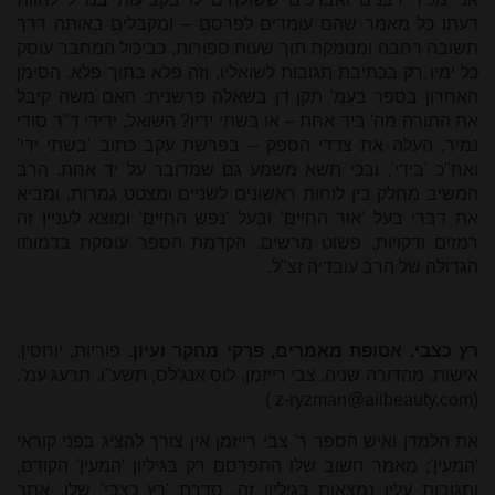
דעתו כל מאמר שהם עומדים לפרסם – ומקבלים באותה דרך
תשובה רחבה ומנומקת תוך שעות ספורות, כביכול המחבר עוסק
כל ימיו רק בכתיבת תגובות לשואליו, וזה פלא בתוך פלא. הסימן
האחרון בספר בעמ' תקן דן בשאלה פרשנית: האם משה קיבל
את התורה מה' ביד אחת – או בשתי ידיו? השואל, ידידי ד"ר סודי
נמיר, העלה את צדדי הספק – בפרשת עקב כתוב 'בשתי ידי'
ואח"כ 'בידי', ובכי תשא משמע גם שמדובר על יד אחת. הרב
המשיב מחלק בין לוחות ראשונים לשניים ומצטט גמרות, ומביא
את דברי בעל 'אור החיים' ובעל 'נפש החיים' ומוצא לעניין זה
רמזים ודקויות, פשוט מרשים. הקדמת הספר עוסקת בדמותו
הגדולה של הרב עובדיה זצ"ל.
רץ כצבי. אסופת מאמרים, פרקי מחקר ועיון.
פוריות, יוחסין,
אישות. מהדורה שניה. צבי רייזמן. לוס אנג'לס, תשע"ו. תרעג עמ'.
)
z-ryzman@aiibeauty.com
(
את הלמדן ואיש הספר ר' צבי רייזמן אין צורך להציג בפני קוראי
'המעין'; מאמר חשוב שלו התפרסם רק בגיליון 'המעין' הקודם,
ותגובות עליו נמצאות בגיליון זה. סדרת 'רץ כצבי' שלו, אתר