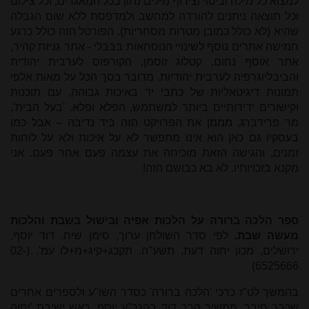
למצוא כל מילה וביטוי וצירוף מילים נתון בכל המאגרים, וכל צילום
וכל תוצאה ניתנים להורדה למחשב ולמדפסת ללא שום הגבלה
שהיא (לא כולל כמובן מטרות מסחריות).
הפורטל הזה כולל כרגע
חמישה אתרים נוסף לשינויי הנוסחאות בבבלי - אתר גניזת קהיר,
אתר אוסף נחום, קטלוג זוסמן, הקורפוס לערבית יהודית
והביבליוגרפיה לערבית יהודיות. מדובר בסך הכל על מאות אלפי
תמונות דיגיטאליות של כתבי יד באיכות גבוהה
, עם תוכנות
וקישורים ידידותיים ביותר למשתמש, הפלא ופלא. 'בעל הבית',
מר פרידברג, מממן את הפרויקט הזה ביד נדיבה – אבל כמו
בעסקיו גם כאן הוא אינו מתפשר לא על איכות ולא על לוחות
זמנים, והגישה הזאת מוכיחה את עצמה פעם אחר פעם. אני
מקנא בזכויותיו. לא בא כבושם הזה!
ספר הלכה ברורה על הלכות אפיה ובישול בשבת והלכות
מעשה שבת.
לפי סדר השולחן ערוך, סימן שיח. דוד יוסף.
ירושלים, מכון יחוה דעת, תשע"ה. תקכג+קיג+מ+לו עמ'. (02-
6525666)
בהמשך לט"ז כרכי 'הלכה ברורה' כסדר השו"ע ולספרים אחרים
שכבר חיבר, ממשיך הרב דוד בהגר"ע יוסף, ראש ישיבת 'יחוה