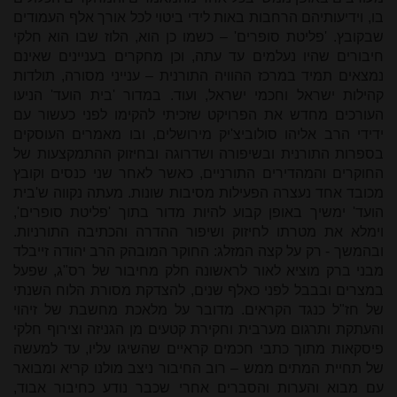
בו, וידיעותיהם הרחבות באות לידי ביטוי לכל אורך אלף העמודים
שבקובץ. 'פליטת סופרים' – כשמו כן הוא, הלוז שבו הוא חלקי
חיבורים שהיו נעלמים עד עתה, וכן מחקרים בעניינים שאינם
נמצאים תמיד במרכז ההוויה התורנית – ענייני מסורה, תולדות
קהילות ישראל וחכמי ישראל, ועוד. במדור 'בית הועד' הניעו
העורכים מחדש את הפרויקט שזכיתי להקימו לפני כעשור עם
ידידי הרב אליהו סולוביצ'יק מירושלים, ובו מאמרים העוסקים
בספרות התורנית ובשיפורה ושדרוגה ובחיזוק ההתמקצעות של
החוקרים והמהדירים התורניים, כאשר לאחר שני כנסים וקובץ
מכובד אחד נעצרה הפעילות מסיבות שונות. מעתה נקווה ש'בית
הועד' ימשיך באופן קבוע להיות מדור בתוך 'פליטת סופרים',
וימלא את מטרתו לחיזוק ושיפור ההדרה והכתיבה התורניות.
ובהמשך - רק על קצה המזלג: החוקר המובהק הרב יהודה זייבלד
מבני ברק מוציא לאור לראשונה חלק מחיבור של רס"ג, שפעל
במצרים ובבבל לפני כאלף שנים, להצדקת מסורת הלוח השנתי
של חז"ל כנגד הקראים. מדובר על מלאכת מחשבת של זיהוי
והעתקת ותרגום מערבית וחקירת קטעים מן הגניזה וצירוף חלקי
פיסקאות מתוך כתבי חכמים קראיים שהשיגו עליו, עד למעשה
של תחיית המתים ממש – רוב החיבור ניצב מולנו קריא ומבואר
עם מבוא והערות והסברים אחרי שכבר נודע כחיבור אבוד,