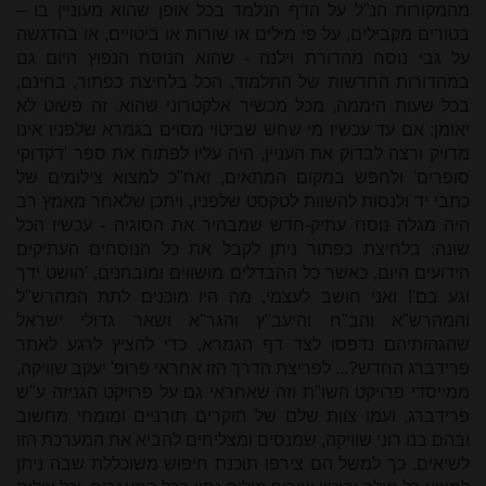
מהמקורות הנ"ל על הדף הנלמד בכל אופן שהוא מעוניין בו –
בטורים מקבילים, על פי מילים או שורות או ביטויים, או בהדגשה
על גבי נוסח מהדורת וילנה - שהוא הנוסח הנפוץ היום גם
במהדורות החדשות של התלמוד, הכל בלחיצת כפתור, בחינם,
בכל שעות היממה, מכל מכשיר אלקטרוני שהוא. זה פשוט לא
יאומן: אם עד עכשיו מי שחש שביטוי מסוים בגמרא שלפניו אינו
מדויק ורצה לבדוק את העניין, היה עליו לפתוח את ספר 'דקדוקי
סופרים' ולחפש במקום המתאים, ואח"כ למצוא צילומים של
כתבי יד ולנסות להשוות לטקסט שלפניו, ויתכן שלאחר מאמץ רב
היה מגלה נוסח עתיק-חדש שמבהיר את הסוגיה - עכשיו הכל
שונה: בלחיצת כפתור ניתן לקבל את כל הנוסחים העתיקים
הידועים היום, כאשר כל ההבדלים מושווים ומובחנים, 'הושט ידך
וגע בם'! ואני חושב לעצמי, מה היו מוכנים לתת המהרש"ל
והמהרש"א והב"ח והיעב"ץ והגר"א ושאר גדולי ישראל
שהגהותיהם נדפסו לצד דף הגמרא, כדי להציץ לרגע לאתר
פרידברג החדש?... לפריצת הדרך הזו אחראי פרופ' יעקב שוויקה,
ממייסדי פרויקט השו"ת וזה שאחראי גם על פרויקט הגניזה ע"ש
פרידברג, ועמו צוות שלם של חוקרים תורניים ומומחי מחשוב
ובהם בנו רוני שוויקה, שמנסים ומצליחים להביא את המערכת הזו
לשיאים. כך למשל הם צירפו תוכנת חיפוש משוכללת שבה ניתן