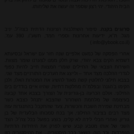
הבית היהודי. יהי רצון שספר זה יעשה את שליחותו.
סרוגים בקנה.
סיפור השתלבות הציונות הדתית בצה"ל. יניב
מגל. ת"א, ידיעות אחרונות וספרי חמד, תשע"ו. 390 עמ'.
)
info@ybook.co.il
(
אחרי הפסקה של כמעט אלפיים שנה חזר עם ישראל ובסיעתא
דשמיא הקים צבא יהודי, שרק חלק ממנו לצערנו שומר מצוות.
השירות הצבאי של החיילים שומרי המצוות חייב להיות כפוף
לגדרי ההלכה מצד אחד – ולייצג את הערכים התורניים מצד שני.
בצבא חילוני לחלוטין קשה מאוד להשיג את המטרות האלו, ולכן
הקימו ב'הגנה' ובפלמ"ח מחלקות דתיות, שהיוו איים בודדים בים
החילוני. אולם הכרעה בן-גוריונית על הצורך בצבא אחד קבעה
בעיצומה של מלחמת השחרור שהצבא יתנהל כצבא כשר
מבחינת שמירת השבת והכשרות, צעד שהתקבל בהתנגדות עזה
מצד רבים בציבור החילוני, אך בכח סמכותו הבלעדית של בן
גוריון, ואחרי חבלי לידה לא קלים, בוצע בפועל בכל צה"ל. הצד
השני של אותו מטבע קבע שיש לפרק את היחידות הדתיות
הנפרדות, וכך הוה. השאר כבר היסטוריה... את ההיסטוריה הזו