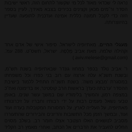
נראה לי שכדאי מאוד לכל מי שקשור לתחום הזה, ראשי ישיבות
הסדר ור"מים מכאן וקצינים בכירים בצבא מאידך, לעיין בספר
הזה כדי לקבל תמונה כללית אמינה ועדכנית לתופעה שעדיין
בהיווצרותה.
מעגלי החיים.
מאתיופיה לישראל. סיפור אישי של אדם אחד
וקהילה שלמה. מאת אביב מֶלֶסֶה. ישראל, תשס"ט. 288 עמ'.
)
aviv.melese@gmail.com
(
ר' אביב נולד בכפר במחוז גונדר שבאתיופיה בשנת תש"מ,
ובשנת תשנ"א עלה ארצה עם רוב בני כפרו וכל משפחתו
במסגרת 'מבצע משה'. בשנת תשנ"ח התחיל ללמוד בישיבת
ההסדר 'ערבתה כעדן' בראשות הרב קוסטינר, אז בדימונה ואח"כ
במצפה רמון, והמשיך בלימודיו שם במשך עשר שנים. באופן
טבעי נשאל פעמים רבות על ידי רבותיו וחבריו על זיכרונותיו
מאתיופיה, על העלייה לארץ, על המסורות המקובלות בעדה ועוד
ועוד, ובמשך הזמן מכל התשובות והדיונים והבירורים שהתעוררו
מסביב לנושאים האלו הצטבר אצלו חומר רב. בשלב מסוים
החליט להעביר את הדברים אל הכתב, ואחרי מאמץ רב הקליד