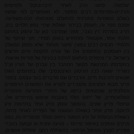
'עולמות', סיועו הרב לאתר 'היברובוקס' ולמיזמים
תורניים-ספרותיים רבים מספור, לא מאפשרים למי שמצוי
בעולם הספרות התורנית להתעלם מנוכחותו הכֹה-משפיעה.
אמנם ספר זה, העוסק בבירור שאלות שחיי נפש תלויים בהן,
חריג בסדרת 'רץ כצבי', מפני שמדובר כאן על עיסוק בתחום
הלכתי אחד, אקטואלי ומתחדש באופן תמידי, תוך שיתוף של
תלמידי חכמים רבים במעין 'סיעור מוחות' שלא נפסק המשלב
בין העוסקים בתחומים אלו של עזרה להקמת חיים חדשים
בישראל, ע"י טיפולים בהתאם להלכה בבעיות של פוריות ואישות.
בהקדמתו המרגשת מקשר המחבר בין עברם של הוריו זצ"ל
כשרידי שואה לבין העיסוק האינטנסיבי שלו בתחומים האלו
שבאים להרבות חיים, והדברים שם מדברים בעד עצמם. בספר
פרקי מבוא המציגים ומסבירים לקורא את המושגים הרפואיים
וההלכתיים שנמצאים ברקע של היתרי ההזרעה וההפריה
המלאכותיים, של ייחוס הולד בעקבות שימוש בהיתרים אלו,
וטיפולי פריון שונים. בהמשך עוסק פרק אחד בתרומת זרע
לרווקה, פרק אחר בשאלה הטעונה של הפרייה לאחר מיתה,
בשאלת הבעלות על זרע הנפטר וייחוס הנולד מהפרייה כזו, כמה
פרקים עוסקים באיסור סירוס – פגיעה זמנית או קבועה באברי
הפיריון לצורך הטיפול הרפואי, בהשתלת רחם, שחלות ואשכים,