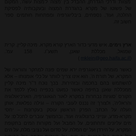
'מצוות' ודרכי הגדרתן, ההבדל בין 'מצוה' ל'מצות עשה', המקום
של פשוטו של מקרא בהגדרת המצוה ובעקבותיה לפסיקת
ההלכה, ועוד. נספחים, ביבליוגרפיה ומפתחות חותמים ספר
חשוב זה.
ארץ וימים.
איש מדעֵי כדור הארץ קורא מקרא. מיכה קליין. קרית
שמואל, מכללת שאנן, תשע"ו. 158 עמ'.
)
mklein@geo.haifa.ac.il
(
כאשר מומחה בגיאוגרפיה ירא שמים פונה למחקר והוראה של
המקרא, של תורת ה', הוא אינו צריך לוותר על כלי אומנותו – אלא
להשתמש בהם בחכמה ובזהירות. בכך נוכח ד"ר מיכה קליין
ממכללת שאנן בחיפה כאשר כמעט בכפייה נאלץ ללמד את
הקורס 'סוגיות נבחרות במקרא לאור הגאוגרפיה, הארכיאולוגיה
והראליה', ולצורך זה נכנס לעובי הקורה – וגילה נפלאות, אותן
העלה על הכתב. הפרק הראשון עוסק בעקרונות – יחסי
מקרא-מדע, ענייני כרונולוגיה ועוד, ובהמשך עוברים לתכל'ס: על
מים עליונים ותחתונים, על המבול ועל מקורות המים בתקופת
המקרא, על הירדן ועל ים המלח, על סדום ועל נציבי מלח, על הים