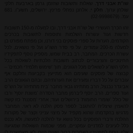
שו"ת אבני דרך.
שאלות ותשובות שהזמן גרמן בארבעת חלקי
שולחן ערוך.
חלק י
. אלחנן נפתלי פרינץ. ירושלים, תשע"ו. 681
עמ'. (02-9998679)
זהו הכרך העשירי של שו"ת אבני דרך, ובו למעלה מ-150 תשובות
חדשות ועוד עשרות השלמות ותוספות לתשובות בכרכים
הקודמים, הערות על ספרי פוסקים בני דורנו, וכן מפתח מפורט בן
למעלה מ-200 עמודים, על פי סדר השו"ע ועל פי נושאים, לכל
עשרת הכרכים. המחבר, רב בבית שמש, מספיק נוסף לתפקידיו
החינוכיים והציבוריים לכתוב תשובות הלכתיות לשאלות בכל
חלקי השו"ע לשואלים מכל הגוונים, תוך 'שימוש תלמידי חכמים' –
קבוצה של פוסקים שעימם הוא מתייעץ בקביעות וחלקם אף
עוברים על כל דבריו ומעירים את הערותיהם, ובהם הגאונים הרב
אביגדר נבנצל, הרב מתתיהו גבאי מחבר 'בית מתתיהו' על הש"ס
ועוד ספרים, הרב יוסף ליברמן מחבר הסדרה 'משנת יוסף' ורבו
של כולל 'שומרי החומות' בירושלים ועוד; אחרי 'מסננת' כזו קשה
להאמין שיצליח 'להתגנב' לספר פסק הלכה לא ראוי. המחבר
מדגיש בהקדמתו שהוא מקפיד על מיצוי ענייני וקצר של מקורות
ההלכה ודברי הפוסקים בכל נושא עד להלכה למעשה, ולא נכנס
כלל לעיונים למדניים עמקניים, מפני שכמות השאלות שמגיעה
אליו, נוסף לתפקידיו האחרים ברוב שעות היום, לא מאפשרת לו