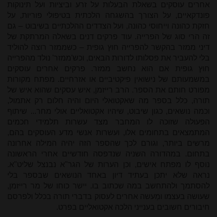
אחרים עוסקים בשאלת הבעלות על זרע וביציות ועל תינוקות
פונדקאיים, על הצורך בהשגחה הלכתית בטיפולי פוריות, על
חזקת כהונה וייחוסי כהונה, ועל הצדדים ההלכתיים בשיבוט – גם
זה הרי סוג של הפרייה. עוד פרקים דנים בשאלה המרתקת של
דיני ממזר בהקשר להפרייה חוץ גופית – כשממזר רוצה להוליד
בלי להעביר את פסלותו לדורות הבאים, וכש'ממזר' נולד מהפרייה
חוץ גופית אם הוא נחשב ממזר. פרקים אחרים עוסקים
במשמעותם של נישואין פיקטיביים או אזרחיים. מפתח מקורות
מפורט חותם את הספר.
הרב רייזמן, איש עסקים שהוא איש של
תורה, כלל בספר מה שאקטואלי היום והיה חלום רק אתמול,
וכמה נושאים, כגון שיבוט, שיהיו אקטואליים אולי מחר... שיתוף
הפעולה שזוכה לו המחבר מצד עשרות תלמידי חכמים
המתמצאים בתחומים אלו, ועשרות אנשי מדע העוסקים בהם,
מרשים ביותר, וגורם לכך שהספר הזה יהיה המילה אחרונה
בתחום.
במהדורה השניה שנדפסה חודשיים אחרי הראשונה
נוסף לו מפתח אישים, וכן הערות של הגר"א נבנצל שליט"א.
נראה שלא יתכן בעתיד דיון באחד הנושאים שבספר בלי
להסתמך ולהתחשב במה שכתוב בו.
יישר כוחו של מר רייזמן,
שעושה בעצמו ומְעשה אחרים לעסוק בדברי תורה בכלל ולפרסם
חיבורים חשובים בענייני הלכה אקטואליים בפרט.