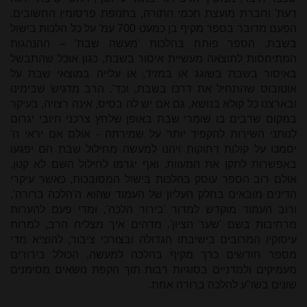
דעת' וחברת מועצת חכמי התורה, בתנופת פרסומיו החשובים.
הפעם מדובר בספר מקיף בן כמעט 700 עמ' על כל הלכות בישול
בשבת. הספר פותח בהלכות 'מעשה שבת' – ההנהגות
המתיחסות לתוצאה מעשיית איסור בשבת, כגון אוכל שהתבשל
באיסור בשבת בשוגג או במזיד, או עלייה במוצאי שבת על
אוטובוס שהתחיל את דרכו בשבת, וכד'. הרב מדגיש שבימינו
ובארצנו כל קולא בנושא, גם אם יש לה בסיס, אינה רצויה, בעיקר
במקום שרבים בו שומרי שבת באופן שלחץ צרכני חיובי יגרום
לנותני השירות להקפיד יותר על שמירתה - אולם אם יראי ה'
יסמכו על קולות דחוקות ויהנו למעשה מחילול שבת הם יפגעו
באפשרות לתקן את המעוות, ואף יגרמו לחילול השם לא קטן.
אולם רוב הספר עוסק בהלכות בישול המסובכות, כאשר עיקרי
הדינים מובאים בחלק העליון של העמוד שהוא ה'הלכה ברורה',
ורוב העמוד מוקדש למדור 'בירור הלכה', ומדי פעם להערות
מרחיבות בשם 'שער הציון'. מדהים איך מצליח הרב, למרות
עיסוקיו המרובים בישיבתו הגדולה ובצורכי ציבור, להוציא מדי
מספר חודשים כרך מקיף בהלכה למעשה, הכולל בירורים
מעמיקים ולמדניים בסוגיות רבות תוך הקפת נושאים מסימנים
שונים בשו"ע להלכה ברורה אחת.