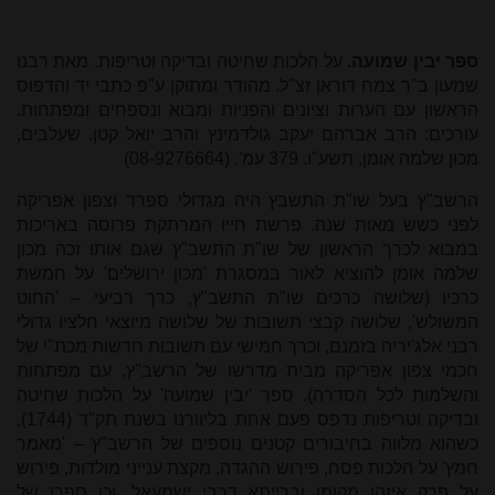
ספר יבין שמועה.
על הלכות שחיטה ובדיקה וטריפות. מאת רבנו
שמעון ב"ר צמח דוראן זצ"ל. מהודר ומתוקן ע"פ כתבי יד והדפוס
הראשון עם הערות וציונים והפניות ומבוא ונספחים ומפתחות.
עורכים: הרב אברהם יעקב גולדמינץ והרב יואל קטן. שעלבים,
מכון שלמה אומן, תשע"ו. 379 עמ'. (08-9276664)
הרשב"ץ בעל שו"ת התשבץ היה מגדולי ספרד וצפון אפריקה
לפני כשש מאות שנה. פרשת חייו המרתקת פרוסה באריכות
במבוא לכרך הראשון של שו"ת התשב"ץ שגם אותו זכה מכון
שלמה אומן להוציא לאור במסגרת 'מכון ירושלים' על חמשת
כרכיו (שלושה כרכים שו"ת התשב"ץ, כרך רביעי – 'החוט
המשולש', שלושה קבצי תשובות של שלושה מיוצאי חלציו גדולי
רבני אלג'יריה בזמנם, וכרך חמישי עם תשובות חדשות מכת"י של
חכמי צפון אפריקה מבית מדרשו של הרשב"ץ, עם מפתחות
והשלמות לכל הסדרה). ספר 'יבין שמועה' על הלכות שחיטה
ובדיקה וטריפות נדפס פעם אחת בליוורנו בשנת תק"ד (1744),
כשהוא מלוּוה בחיבורים קטנים נוספים של הרשב"ץ – 'מאמר
חמץ' על הלכות פסח, פירוש ההגדה, מקצת ענייני מולדות, פירוש
על פרק איזהו מקומן וברייתא דרבי ישמעאל, וכן ספרו של