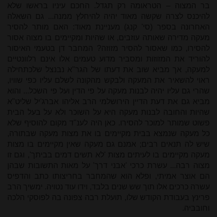
בר המצוה – הטראומה רק תגדל. החכם עיניו בראשו שלא
להיכנס לצרה שקשה מאוד יהיה להיחלץ ממנה... גם השאלה
האחרונה בספר (סי' קנג) מעניינת מאוד: האם מותר להסיר
מעקה מדירה שאותה עוזבים, או שהיות ומקיימים בו מצוה אסור
להסירו, כמו שאסור להסיר מזוזה? המחבר דן בטעמי האיסור
להוריד את המזוזות ומסביר מדוע טעמים אלו אינם רלוונטיים
למעקה, אך מביא שוב את דעתו של הגר"א נבנצל שלכתחילה
ראוי להשאיר את המעקה ולבקש מהקונה לשלם עליו כפי שוויו,
שהרי גם עליו יהיה לבנות מעקה על פי הדין ועל פי השכל... והוא
מביא גם את דעת הדיין הירושלמי הרב אליהו אברג'יל שליט"א
שהיות והחובה לבנות מעקה היא על השוכר ולא על בעל הבית
פשוט שמותר למוכר להסירו. כאן היה לענ"ד מקום להוסיף שלא
כל מעקה שנמצא בבית מקיימים בו את מצות מעקה שבתורה,
שיש לה תנאים רבים; אמנם גם מעקה שאין מקיימים בו מצות
מעקה מקיימים בו לעיתים מצות 'לא תשים דמים בביתך', וגם זו
מצוה רבה... עשרת כרכי 'אבני דרך' על מאות
התשובות שבהן
הם אוצר אמיתי, ופלא הוא שהמחבר בחריצותו כתב והדפיס
עשרה כרכים אלו תוך שש שנים בלבד, וידו עוד נטויה. ימשיך הרב
פרינץ בעבודת הקודש שלו, תועלת רבה צפונה בה לפוסקי הלכה
וחובביה.