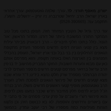
ישרון. מאסף תורני. לד.
עורך: שלמה גאטעסמאן. עורך אחראי
בארץ ישראל: הרב יחיאל שטרנברג. ניו יורק – ירושלים, תשע"ו.
תתקמב עמ'. (0528-390665)
עוד כרך גדול של הקובץ המיוחד הזה, הצופן בתוכו מכל טוב
המחקר התורני המשובח ביותר של דורנו. המדור הראשון, 'אור
הגנוז', כולל בתוכו חלקי חיבורים – הרב דובאוויק מביתר עילית
מצא בין קטעי הגניזה דפים חדשים מהספר העתיק מתקופת
הגאונים 'החילוקים בין בני בבל ובני ארץ ישראל', העוסק בהבדלי
המנהגים בין הארצות האלו באותה תקופה, והוא מפרסם אותם
כאן עם מבוא והערות חשובות; החוקר המבריק מהישוב יד בנימין
הרב עדיאל ברויאר מפרסם קטעים חדשים מ'ספר העתים' לרבי
יהודה הברצלוני מספרד שרק חלקו נמצא בידינו; ד"ר עזרא שבט
מצא קטעים חדשים של פירושי הגאונים למסכת חולין; העורך
הרב גאטעסמאן מוסיף קטעי ראשונים חדשים משלו; הרב כנרתי
הנ"ל הביא לדפוס חלק מחיבור חדש שכבר כמעט מוכן לדפוס,
והוא פירושי רש"י ורשב"ם על פרק ערבי פסחים על פי כתבי יד
עם ביאורים וחידושים והוספות, לא בא כבושם הזה; וכן נלקטו
הגהות מגיליונות כמה מספריו של רבי יעקב עמדין. בהמשך