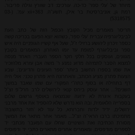
מיוחד של 'עלי ספר' כד-כה. עורכים: דב שוורץ וגילה פריבור.
רמת גן, אוניברסיטת בר אילן, תשע"ה. 363+
xii
עמ'. (03-
5318575)
תריסר מאמרים מכיל הקובץ הכפול הזה של כתב העת
לביבליוגרפיה עברית 'עלי ספר', כשהוא יוצא הפעם בכריכה קשה
כספר זיכרון ליהושע ברזילי ז"ל, שעל אף קשייו הגופניים היה איש
ספר וביבליוגרף למופת עד יומו האחרון. המאמרים בקובץ
מגוונים, ועוסקים בכל חלקי חקר הספר העברי: האחד מנסה
למצוא הסבר לתמיהה מדוע נמנע ר' משה אבן עזרא מלהזכיר
את שמו בספרו החשוב ביותר 'ספר העיונים והדיונים'; שבע
הצעות פתרון מציע הכותב, והאחרונה היא פתרון טכני: אולי היה
דף בתחילה או בסוף כתה"י המקורי עם שמו שאבד במשך
השנים?... אחר עוסק ביחס קנאי לירושלים לרב חרל"פ זצ"ל
בעקבות איגרת לא ידועה שנמצאה באוסף גרשום שלום
בספרייה הלאומית, ובה הוא נדרש שלא להספיד את אחד מרבני
ירושלים, ידיד ילדות וחברותא, כל עוד לא 'חזר בתשובה'
מתמיכתו ברבו הראי"ה זצ"ל... מאמר אחר מתאר את המשך
מסורת הכתיבה ואת השינויים שחלו עם המעבר מכתבי יד
לספרים מודפסים, ומאמרים אחרים מתארים כתבי יד ודפוסים