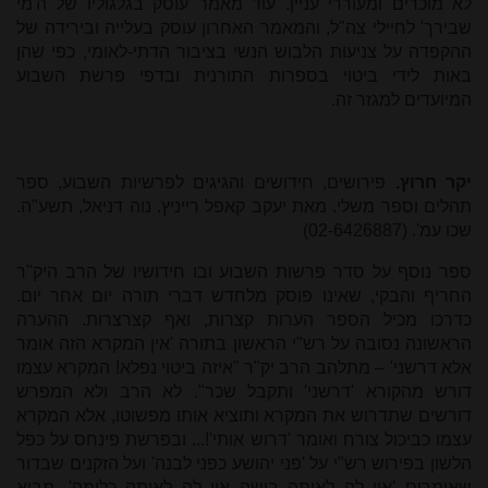
לא מוכרים ומעוררי עניין. עוד מאמר עוסק בגלגוליו של ה'מי
שבירך' לחיילי צה"ל, והמאמר האחרון עוסק בעלייה ובירידה של
ההקפדה על צניעות הלבוש הנשי בציבור הדתי-לאומי, כפי שהן
באות לידי ביטוי בספרות התורנית ובדפי פרשת השבוע
המיועדים למגזר זה.
יקר חרוץ.
פירושים, חידושים והגיגים לפרשיות השבוע, ספר
תהלים וספר משלי. מאת יעקב קאפל רייניץ. נוה דניאל, תשע"ה.
שכו עמ'. (02-6426887)
ספר נוסף על סדר פרשות השבוע ובו חידושיו של הרב היק"ר
החריף והבקי, שאינו פוסק מלחדש דברי תורה יום אחר יום.
כדרכו מכיל הספר הערות קצרות, ואף קצרצרות. ההערה
הראשונה נסובה על רש"י הראשון בתורה 'אין המקרא הזה אומר
אלא דרשני' – מתלהב הרב יק"ר "איזה ביטוי נפלא! המקרא עצמו
דורש מהקורא 'דרשני' ותקבל שכר". לא הרב ולא המפרש
דורשים שתדרוש את המקרא ותוציא אותו מפשוטו, אלא המקרא
עצמו כביכול צורח ואומר 'דרוש אותי'!... ובפרשת פינחס על כפל
הלשון בפירוש רש"י על 'פני יהושע כפני לבנה' ועל הזקנים שבדור
שאומרים 'אוי לה לאותה בושה אוי לה לאותה כלימה', מביא