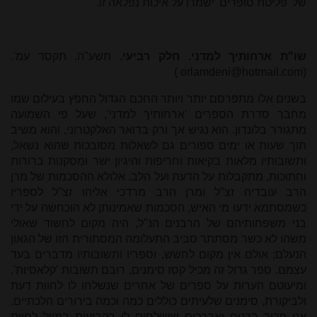
של 'פליטת סופרים' ישמרו על איכות נפלאה זו.
שו"ת ארחותיך למדני. חלק רביעי.
תשע"ה. תקסד עמ'.
)
orlamdeni@hotmail.com
(
בשנים אלו מתפרסם יותר ויותר החכם הגדול החפץ בעילום שמו
מחבר סדרת הספרים 'ארחותיך למדני', שעל פי השמועה
מתגורר בלונדון. הוא נגיש אך ורק בדואר האלקטרוני, והוא משיב
תוך שעות או ימים ספורים גם לשאלות מסובכות שהוא נשאל,
ותשובותיו מלאות בקיאות וחריפות והיגיון ישר ומסקנות ברורות
וחתוכות, מתקבלות על הדעת ועל הלב. אלולא ההסכמות של מרן
הרב עובדיה זצ"ל ומרן הרב מרדכי אליהו זצ"ל לספריו
כשמסתמא ידעו מי האיש, הסכמות שאמינותן לא הוכחשה על ידי
בני משפחותיהם של הרבנים הנ"ל, היה מקום לחשוד שאולי
משהו לא כשר מסתתר סביב התעלומה המסתורית הזו של הגאון
הנעלם; אולם אין מקום לחשש, וספריו ותשובותיו מדברים בעד
עצמם. ספר גדול זה מכיל קסז סימנים, רובם תשובות 'קלאסיות',
ומיעוטם הערות על ספרים של אחרים שנשלחו לו לחוות דעת
ולביקורת, סימנים שלעיתים כוללים כמה וכמה בירורים הלכתיים.
אני מכיר רבנים ואברכים ששולחים לו בקביעות במייל לחוות