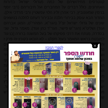
קונטרסים מחידושיהם של כמה מגדולי ישראל בדורות
האחרונים, כולל דברים על המחברים ועל חיבוריהם (רבי יוסף
בנימין שמעונוביץ, רבי אהרן זליג הלוי עפשטיין ורבי מרדכי אילן).
המדור הבא עוסק בבירורי הלכה ובבירור דעתם להלכה בנושאים
שונים של גדולי ישראל זצ"ל (הגר"א, המהרי"ט, המגן אברהם
ועוד) ושליט"א (הגר"ש פישר, הגר"ד כהן ועוד). מאמר גדול, שני
בסדרה, מנתח את דרכי פסיקתו של בעל המשנה ברורה [בניגוד
למובטח בראש המאמר בעמ' תקלט – לא הובאו בקובץ זה פרק ז
והנספחים, וכנראה שהם נותרו לגיליון הבא]. עשרה פרקים
נמצאים במדור 'מחשבה ומוסר', כמה מהם בענייני חג הפסח
ושיר השירים, והמדור האחרון 'הקולמוס והספר' הוא תמיד
המרתק ביותר, ובו בירורים על ספרים וסופרים מעטו של הבקי
הגדול רבי יעקב חיים סופר שליט"א, בירורי מושגים בחז"ל מאת
הרב יהושע ענבל ראש כולל במודיעין עילית שהוא כמעיין הנובע,
מחקר מקיף של אחד מחשובי החוקרים התורניים היום הרב
יחיאל גולדהבר סביב שתי איגרות חדשות בעניין ישוב ארץ
ישראל מאת המקובל רבי יצחק אייזק כהנא מליטא, ועוד ועוד.
מפליא כל פעם לראות את הכמות והאיכות של חומר תורני חדש
שמצליחים העורכים להכניס לקבצי 'ישורון'.