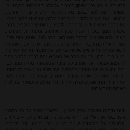
הרשב"ש בן הרשב"ץ תיקון סופרים על הלכות שטרות. הפעם 'יבין
שמועה' יוצא לאור בגפו, מוגה ומתוקן ע"פ כתבי יד והדפוס
הראשון, עם הערות למדניות ובירורי הלכה הנובעים מתוך דבריו,
עם נספח מעשה ידיו של הרב גולדמינץ, מוותיקי החוקרים במכון
שלמה אומן, בעניין הכנת סכין השחיטה, ומפתחות מפורטים
מאוד. למעשה רוב הספר היה מוכן כבר לפני שנים, ואני הקטן
עמלתי על הכנתו בין השאר בתקופה שבה גרתי עם משפחתי
בישוב נצרים בחודשים שלפני הגירוש, עם תושבי נצרים הצדיקים
והגיבורים. יתכן שהטעם המר של הגירוש גרם לכך שהספר נכנס
להקפאה עמוקה, עד שהרב גולדמינץ הוציא אותו מתרדמתו, עבר
ותיקן והשביח את הספר מתחילתו ועד סופו (בין שאר כשרונותיו
וידיעותיו הוא גם שוחט ובודק מוסמך), ובעזרת ה' יצאה לאור
המהדורה החדשה שעשויה להיות כלי נפלא להעמקה בהלכות
כשרות המסובכות.
ידות נדרים השלם.
חלק ראשון – ביאור מספיק על כל 'כלומר'
אשר בפירוש רש"י ובר"ן על מסכת נדרים. חלק שני – ביאורים
ופלפולים על מסכתות שונות בש"ס. רבי יהודה יודל רוזנברג.
ירושלים, המכון להלכה ומחקר שע"י ישיבת שבות ישראל,