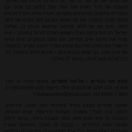
ועל החוף ועל קריעת ים סוף, על רעידות אדמה ועל ההיפוך
המגנטי של כדור הארץ ועוד ועוד, הכל 'בלשון בני אדם' עם
הסברים וצילומים ותרשימים ומקורות. הערה אחת: לענ"ד הניסיון
(בעמ' 148) להסביר את נס 'שמש בגבעון דום' כסופו של ליקוי
חמה, סיום זמן של לילה 'מדומה' שיהושע הבחין בו, ושלעם
ישראל רק היה נדמה כאילו השמש חוזרת לזרוח במערב – אינו
מניח את הדעת ואינו מתיישב עם פשט הכתובים, והיה עדיף
להשאיר את הפלא הזה כנס החורג מגדרי הטבע (אך עי' במאמרו
של הרב אהרן בק 'שמש בגבעון דום – פירוש חדש' ב'המעין' גיל'
212 [טבת תשע"ה; נה, ב] עמ' 27 ואילך).
קובץ חצֵי גבורים – פליטת סופרים.
מאסף תורני. ט. עורך
אחראי: הרב יעקב יצחק הכהן מילר. לייקווד, מכון פליטת סופרים,
תשע"ו. תתקצ עמ'. (
plaitassofrim@gmail.com
)
שמונה מדורים בקובץ הגדול והמיוחד הזה: הלכה, פירושים,
דרוש, 'בית הועד', מסורה, חקירות ודרישות, קורא הדורות,
ותגובות. כל אחד מהם מלא חומר משובח ביותר. בניגוד לחלק
מכתבי העת התורניים – בקובץ זה העורך האחראי ועוזריו
מעורבים באופן ממשי בכל אחד מהמאמרים והמחקרים הכלולים