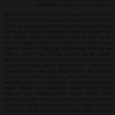
ברכת משה, תשע"ד. 289 עמ'. (02-5353655)
זוהי גירסה עברית מתוקנת של החיבור באנגלית, פרי מחקריו של
דב פרידברג, איש הספר מטורונטו, קנדה. הוא פותח את הספר
בבירור מקורם וסמכותם של דבריו המפורסמים של רבי שמלאי
בסוף מסכת מכות שתרי"ג מצוות נאמרו לו למשה בסיני, ומצביע
על כך שלמרות שנלאו המפרשים והחוקרים מלמצוא רמז
לשימוש בחלוקה זו בספרות חז"ל – הרמב"ם שלא כדרכו בונה
את כל ספרו ההלכתי הגדול סביב אִמרה זו, הלא דבר הוא?
תשובתו של מר פרידברג מעניינת: נוסף לשימוש ברשימת
המצוות כמסגרת מובנית ומסודרת שעל בסיסה נבנה ספר
'משנה תורה' - הרמב"ם רצה להראות ששני עיקרי האמונה
הבסיסיים של היהדות, האמונה במציאות ה' ובאחדותו ('אנוכי'
ו'לא יהיה'), הם מצוות עשה, והוא מנסה להוכיח את דבריו. בחלק
הראשון של הספר מנתח המחבר את מנייני המצוות השונים של
הרמב"ם (ספר המצוות, המנין הקצר בסוף ההקדמה למשנה
תורה, רשימות המצוות בראש ההלכות), ומתוך זה מגיע
לחידושים נקודתיים מעניינים. בחלק השני הוא עוסק בבירורים
מהותיים להבנת דרך הרמב"ם במחשבת ההלכה ובפסיקתה –
ההגדרות השונות למצות עשה לפי שיטתו, הנהגות נכונות שאינן