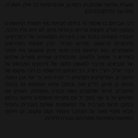
מוערת. אליעזר שלוסברג. רמת גן, אוניברסיטת בר אילן, תשע"ה.
540 עמ'. (
03-5318575
)
רבי אברהם בן שלמה חי בתימן לקראת סוף תקופת הראשונים
(המאה הט"ו), תקופת פריחה ביהדות תימן. לא ידוע עליו הרבה.
חיבוריו נמצאים בגבול שבין היצירות הקלאסיות של ה'מדרשים'
התימניים ובראשם 'מדרש הגדול', לבין תקופת המדרשים
המאוחרים. הוא הראשון מבין חכמי תימן שמצטט את הזוהר
('מדרש ר' שמעון' בלשונו), ומהבודדים שפירש ספרים שלמים
של הנביאים. מדובר למעשה בלקט של פירושים המבוסס על
דברי חז"ל, רש"י, רס"ג, רבי תנחום הירושלמי בן דורו ומקומו של
הרמב"ם, המדקדקים הקדומים ר' יהודה חיוג' ור' יונה אבן ג'אנח,
מנחם בן סרוק, רד"ק ועוד, וכמובן שהוא השתמש גם בכתבי
הרמב"ם. פרופ' שלוסברג עשה עבודה מושלמת, העתיק את
הפירוש על פי שני כתבי יד עם מקורות מושלמים ותיקוני גירסא
וכמובן תרגם מערבית את המשפטים שאינם בעברית, והוסיף
מבוא מקיף מאוד על המחבר והספר וזמנו ומקומו, וכן חילופי
נוסחאות ומפתחות מפורטים, עבודה לדורות.