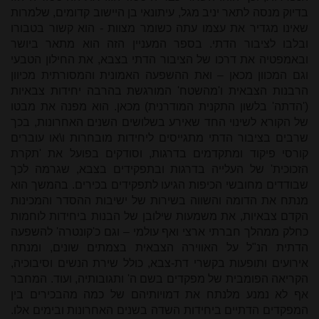
בדיוק מנסה לתאר יניב מגל, עיתונאי בן היישוב קדומים, שלמרות
שאינו מגדיר את עצמו עתה כשומר מצוות - הוא קשור בטבורו
ובלבו לציבור הדתי. בספר המעניין הזה הוא מתאר ביושר
ובאמפטיה את דרכו של הציבור הדתי בצבא, את החילון הטבעי
וגם המכוון מכאן – ואת ההשפעה האמונית והמסורתית מכיוון
הרבנות הצבאית ו'מהשטח' המורגשת בהרבה יחידות צבאיות
('הדתה' בלשון התקנית המודרנית) מכאן. הוא מפנה את מבטו
של הקורא לשינוי החד שאירע בשלושים השנים האחרונות, בכך
שרבים בציבור הדתי מתגייסים ליחידות מובחרות ו\או עוברים
קורסי פיקוד ומתקדמים בדרגות, וסודקים בפועל את 'תקרת
הזכוכית' של העלייה בדרגות ובתפקידים בצבא, שגרמה לכך
שבודדים מחובשי הכיפות הגיעו לתפקידים בכירים. בהמשך הוא
מנתח את הדומה והשווה בשירות של ישיבות ההסדר והמכינות
הקדם צבאיות, את משמעות שילובן של הבנות ביחידות לוחמות
כחלק ממהלך חברתי ארצי ואף עולמי – וגם כ'קונטרה' להשפעה
הדתית הנ"ל על האווירה הצבאית בצמתים שונים, ומנתח
אירועים ותופעות בקשרי דת-צבא, כולל שירת הנשים וסיבוכיה,
הקריאה הפומבית של מפקדים בשם ה' ותגובותיה, ועוד. המחבר
אף לא נמנע מלנתח את דמויותיהם של כמה מהבכירים בין
המפקדים הדתיים ביחידות השדה בשנים האחרונות ובימים אלו.