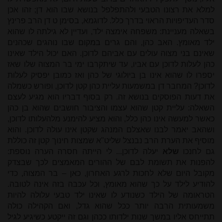
למלא את רצונו הטבעי ולהתפלפל בנושא שבו הוא דן; זהו אכן
סדר העדיפויות הראוי בדרך כלל. לדוגמא, בסימן ט דן הרב פרינץ
בשאלה מעניינת: משפחה אימצה ילד, ועדיין לא גילתה לו שהוא
ילד מאומץ. האב כהן, והם גרים במקום שבו נוהגים שכהנים
שאינם בני מצוה עולים עם אביהם לדוכן. האם יכול הילד שאינו
כהן לעלות לדוכן עם אביו, עד שיתקרבו ימי בר המצוה שלו שאז
יספרו לו שהוא אינו בן ביולוגי של כהן ואז כמובן יפסיק לעלות
לדוכן? המחבר דן במשמעות עליית כהן קטן לדוכן, ופורש כשמלה
את דעות הפוסקים בנושא זה. רק בסוף דבריו הוא מגיע לעצם
השאלה: עליית קטן שהוא עצמו והציבור חושבים שהוא בן כהן
כאשר למעשה אינו כהן כלל, והוא מציע להימנע מלהעלותו לדוכן,
ושהאב יאמר לבנו שאצלם המנהג שקטן אינו עולה לדוכן. והוא
מוסיף את הערת הרב נבנצל שליט"א שמצות חינוך קטן זה כוללת
גם לחנכו
שלא
יעלה לדוכן... לי הייתה חסרה הערה נוספת:
להפנות את תשומת לבם של ההורים המאמצים לכך שבצדק
מקובל היום שלא לחכות לרגע האחרון, כאן – בר המצוה, כדי
להודיע לילד על כך שהוא מאומץ, וכל עכבה בזה אינה לטובה.
הטראומה של הילד כשנודע לו שאינו ילד טבעי עלולה להיות
משמעותית הרבה יותר ככל שהוא גדל, ואם הקהילה כולה
תתייחס אליו במשך שנות ילדותו ככהן וגם זה ייקטע כשיגיע לגיל