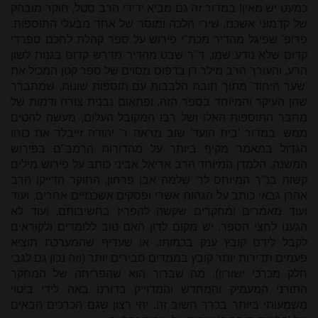
כמעט יש מאין! במדור זה גם מביא ידידי הרב סטל, חוקר מובהק
של קדמוני אשכנז, שירי הלכה ומוסר של אחד מבעלי התוספות.
פרופ' שפיגל מהדיר מכת"י פירוש על ספר קהלת לחכם ספרדי
קדום שלא נודע שמו, ד"ר שבט מהדיר מדרש קדום בגנות לשון
הרע, והעורך הרב מילר דן בדפוס מסוים של ספר קטן המכיל את
'שער היחוד' מתוך חובת הלבבות עם תוספות שונות, שמתברר
שהן העיקר והמיוחד בספר הזה, ופתאום נבנית צורה ודמות של
מחבר התוספות האלו ושל רבו המקובל העלום, מעשה להטים
ממש. במדור 'בית הועד' שוב מראה ר' יהודה זייבלד את כוחו
הגדול במאמר מקיף ביותר על מהדורות הרמב"ם בפירוש
המשנה, הלמדן המיוחד הרב אריאל אביני כותב על פירוש מילים
קשות בנ"ך המיוחס לר' שלמה אבן פרחון, החוקר הדייקן הרב
אהרן גבאי כותב על הגהות אשרי ופסקים אשכנזיים אחרים, ועוד
ועוד מאמרים ומחקרים שקשה להפריז בחשיבותם, ועוד לא
הגענו לחצי הספר. יש מקום לדון האם טוב ללומדים ולקוראים
לקבל לידם קובץ ענק בכמותו, או שעדיף שהמערכת תוציא
פעמים תדירות יותר קובץ בממדים סבירים יותר (וזה נכון גם לגבי
חלק מכרכי ישורון). מה שברור הוא שהפריחה של המחקר
התורני המעמיק והמחדש והמדוייק בדורנו באה לידי ביטוי
משמעותי ביותר בכרך חשוב זה. יהי רצון שגם הכרכים הבאים