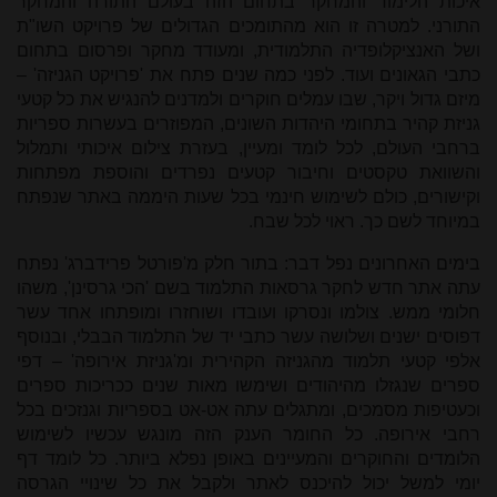
איכות הלימוד והמחקר בתחום הזה בעולם התורה והמחקר
התורני. למטרה זו הוא מהתומכים הגדולים של פרויקט השו"ת
ושל האנציקלופדיה התלמודית, ומעודד מחקר ופרסום בתחום
כתבי הגאונים ועוד. לפני כמה שנים פתח את 'פרויקט הגניזה' –
מיזם גדול ויקר, שבו עמלים חוקרים ולמדנים להנגיש את כל קטעי
גניזת קהיר בתחומי היהדות השונים, המפוזרים בעשרות ספריות
ברחבי העולם, לכל לומד ומעיין, בעזרת צילום איכותי ותמלול
והשוואת טקסטים וחיבור קטעים נפרדים והוספת מפתחות
וקישורים, כולם לשימוש חינמי בכל שעות היממה באתר שנפתח
במיוחד לשם כך. ראוי לכל שבח.
בימים האחרונים נפל דבר: בתור חלק מ'פורטל פרידברג' נפתח
עתה אתר חדש לחקר גרסאות התלמוד בשם 'הכי גרסינן', משהו
חלומי ממש. צולמו ונסרקו ועובדו ושוחזרו ומופתחו אחד עשר
דפוסים ישנים ושלושה עשר כתבי יד של התלמוד הבבלי, ובנוסף
אלפי קטעי תלמוד מהגניזה הקהירית ומ'גניזת אירופה' – דפי
ספרים שנגזלו מהיהודים ושימשו מאות שנים ככריכות ספרים
וכעטיפות מסמכים, ומתגלים עתה אט-אט בספריות וגנזכים בכל
רחבי אירופה. כל החומר הענק הזה מונגש עכשיו לשימוש
הלומדים והחוקרים והמעיינים באופן נפלא ביותר. כל לומד דף
יומי למשל יכול להיכנס לאתר ולקבל את כל שינויי הגרסה