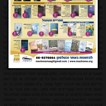
ספר יוסף אומץ.
פסקים ומנהגים לכל ימות השנה, עם מנהגי
ק"ק פרנקפורט וענייני מוסר ומידות. יוצא לאור על פי כתבי יד
ודפו"ר עם מבוא, הערות, ציונים, מפתחות ונספחים. רבי יוסף
יוזפא האן נוירלינגן. העורכים: עמיחי כנרתי ויואל קטן. שעלבים,
מכון שלמה אומן, תשע"ו. 59+תקמג עמ'. (08-9276664)
רי"י האן שימש כראש הדיינים, ולעיתים גם כראש הקהל, בעיר
הגדולה פרנקפורט דמיין שבמערב גרמניה, בתקופה רווית
תהפוכות. מצד אחד הקהילה עמדה ברום מעלתה מבחינה
איכותית ואירגונית, התגוררו בה תלמידי חכמים רבים והדת
עמדה על תילה, ומצד שני הקהילה סבלה מצרות והצקות
ומגירושים מן העיר פעם אחר פעם. בתקופה זו התחילה העיר
להיות מושפעת מיהודי מזרח אירופה שהגיעו אליה, גם הקבלה
מצאה קן לה בין חכמי העיר, וחלק ממנהגי העיר העתיקים החלו
שלא להיות מובנים-מאליהם אצל כל בני הקהילה. אז קם ראש
הדיינים וכתב את חיבורו 'יוסִיף אומץ', ע"פ הפסוק ב
איוב (יז, ט)
'וְיֹאחֵז צַדִּיק דַּרְכּוֹ וּֽטֳהָר־יָדַיִם יֹסִיף אֹמֶץ'
, שבו הוא עובר על כל
מנהגי השנה בדקדוק רב ומחזק את בדק מנהג אשכנז העתיק נגד
המנהגים החדשים-מקרוב-באו, ומוסיף דברי מוסר והנהגות
צדקה וחסד. בגלל טעות המדפיס בדפוס הראשון (פפד"מ תפ"ג),