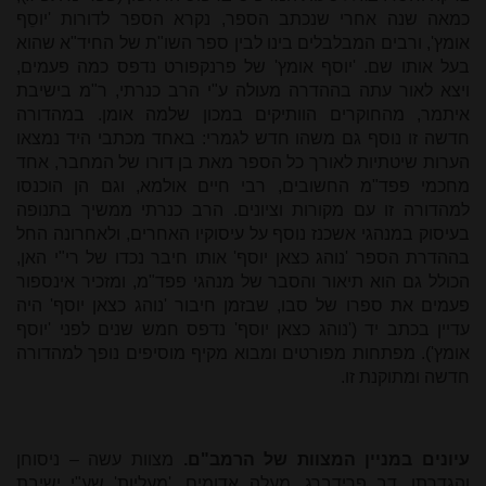
כמאה שנה אחרי שנכתב הספר, נקרא הספר לדורות 'יוסֵף
אומץ', ורבים המבלבלים בינו לבין ספר השו"ת של החיד"א שהוא
בעל אותו שם. 'יוסף אומץ' של פרנקפורט נדפס כמה פעמים,
ויצא לאור עתה בההדרה מעולה ע"י הרב כנרתי, ר"מ בישיבת
איתמר, מהחוקרים הוותיקים במכון שלמה אומן. במהדורה
חדשה זו נוסף גם משהו חדש לגמרי: באחד מכתבי היד נמצאו
הערות שיטתיות לאורך כל הספר מאת בן דורו של המחבר, אחד
מחכמי פפד"מ החשובים, רבי חיים אולמא, וגם הן הוכנסו
למהדורה זו עם מקורות וציונים. הרב כנרתי ממשיך בתנופה
בעיסוק במנהגי אשכנז נוסף על עיסוקיו האחרים, ולאחרונה החל
בההדרת הספר 'נוהג כצאן יוסף' אותו חיבר נכדו של רי"י האן,
הכולל גם הוא תיאור והסבר של מנהגי פפד"מ, ומזכיר אינספור
פעמים את ספרו של סבו, שבזמן חיבור 'נוהג כצאן יוסף' היה
עדיין בכתב יד ('נוהג כצאן יוסף' נדפס חמש שנים לפני 'יוסף
אומץ'). מפתחות מפורטים ומבוא מקיף מוסיפים נופך למהדורה
חדשה ומתוקנת זו.
עיונים במניין המצוות של הרמב"ם.
מצוות עשה – ניסוחן
והגדרתן. דב פרידברג. מעלה אדומים, 'מעליות' שע"י ישיבת