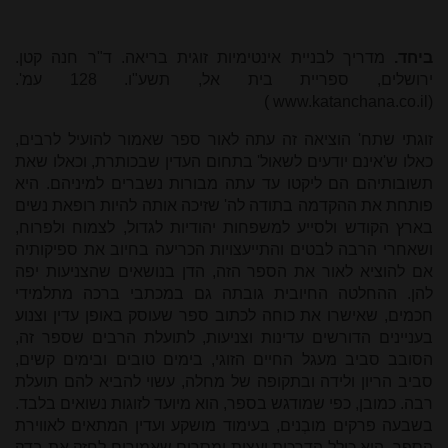
ביחד.
מדריך לבניית אינטימיות זוגית בריאה. ד"ר חנה קטן.
ירושלים, ספריית בית אל, תשע"ו. 128 עמ'.
)
www.katanchana.co.il
(
זוגתי שתח' הוציאה זה עתה לאור ספר שאמור להועיל לרבים,
כאלו ש'אינם יודעים לשאול' בתחום העדין שבכותרת, וכאלו שאת
תשובותיהם הם ליקטו עד עתה מבורות נשברים למיניהם. היא
פותחת את ההקדמה בתודה לה' שזיכה אותה להיות רופאת נשים
בארץ הקודש ולסייע למשפחות יהודיות לגדול, לצמוח ולפרוח,
ושאחרי הרבה לבטים והתייעצויות הכריעה בחיוב את ספיקותיה
אם להוציא לאור את הספר הזה, הדן בנושאים שהצניעות יפה
להן. ההחלטה החיובית גובתה גם במכתבי ברכה מתלמידי
חכמים, שאישרו את כוחה לכתוב ספר שעוסק באופן עדין וצנוע
בעניינים הדורשים עדינות וצניעות, לתועלת הרבים שספר זה,
הסובב סביב מעגל החיים הזוגי, בימים טובים ובימים קשים,
סביב הריון ולידה ובתקופה של מחלה, עשוי להביא להם תועלת
רבה. כמובן, כפי שמודגש בספר, הוא מיועד לזוגות נשואים בלבד.
בשבעה פרקים מובְנים, בעימוד מושקע ועדין המתאים לאווירת
הספר, הוא כולל הדרכות ועצות ומסרים שאמורים לחזק את בדק