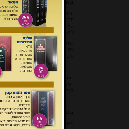
1. הקושיה מעירובין
הראשונים הקשו, שכנגד הכלל 'אין אומ
הברייתא במסכת עירובין (לב, א) מבי
שאומר לחברו 'מלא לך כלכלה זו תאנים 
לדעת רשב"ג הפירות ודאי אינם מעושרי
במאי קמיפלגי? רבי סבר: ניחא ליה לחב
עם הארץ איסורא רבה
(אכילת טבלים)
איסורא רבה, ואיהו אפילו איסורא קלילא 
דבריו של רשב"ג נראים כמתאימים לע
דליעבד הוא איסורא קלילא ולא ליעבד 
לאדם חטא כדי שיזכה חברך'
[7]
!
2. שתי הגישות ליישוב הסתירה
מצאנו בראשונים שתי גישות ליישוב הסת