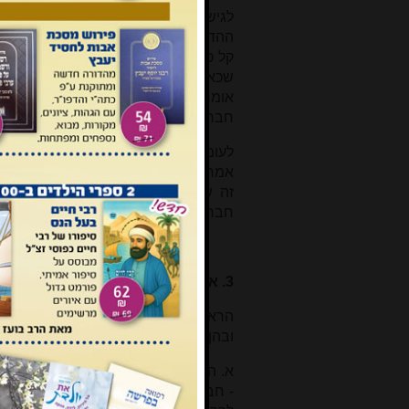
לגישה הראשונה קושיה מעיקרא ליתא
ההדבקה אינה איסור חמור אלא האפייה, 
קל כדי שינצל חברו מאיסור חמור הבא 
שכאן התחיל כבר באיסור – אין עושים ב
אומרים לאדם חטֵא' רק למקרה הנקודת
חברו ('ניחא ליה לחבר').
לעומת גישה זו עומד תירוצו של רבנו
אמרינן דניחא ליה לחבר למעבד איסור
זה ששלחו
[9]
. לדבריו יוצא שבכל מק
חברך'
[10]
.
3. ארבע קושיות נוספות
הראשונים הקשו על תירוצו של ר"ת מאר
ובהן לא שייך ליישב כתירוץ ר"ת שהוא 
א. הברייתא בעירובין (קג, ב) אומרת: כ
- חברו חותכה לו בשיניו. מכאן שהתירו