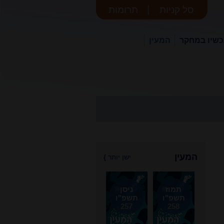
סל קניות
תרומות
שיו במחקר
המעין
המעין
ישן יותר
}
תמוז
ניסן
תשפ"ו
תשפ"ו
257
258