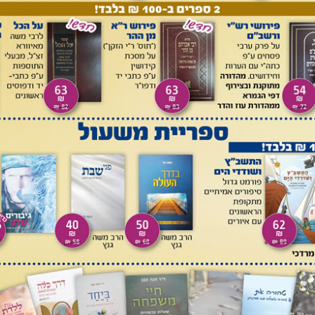
: המאירי במסכת שבת (ד, א) מתרץ בשם חכמי לוניל שבפת
והיא הרי באה מאליה ולא נעשית בידיים, ולכן אין לחטוא אף חטא
מאליו
[8]
. תירוץ נוסף הביא המאירי (שם) בשם 'יש מתרצין', שכיוון
שבילו אף איסור קל. תירוצים אלו מצמצמים את תחולת הכלל 'אין
י של רדיית הפת, אך בדרך כלל אומרים לאדם לחטוא כדי שיזכה
 תם בספר הישר (חלק החידושים סי' קצח), שדווקא לגבי מעשר
א, משום שהוא הגורם לעם הארץ להיכשל באיסור טבל, שהרי הוא
רה אחר תקף ועומד הכלל 'אין אומרים לאדם חטא כדי שיזכה
בע סוגיות שסותרות לכאורה את הכלל 'אין אומרים לאדם חטא',
גרם לחברו לחטוא
[11]
:
הן שעלתה בו יבלת (בשבת, וזהו מום המונעו מלהקריב קרבן תמיד)
 לכהן אחד איסור דרבנן של חתיכת יבלת
[12]
, כדי שיוכל הכהן השני