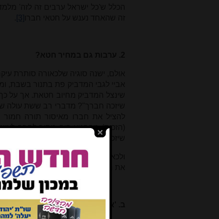
הכלל ש'כל ישראל ערבים זה לזה' מלמד
זה שהאחד נענש על חטאי חברו
[3]
.
2. ערבות גם במחיר חטא?
אולם, ישנה סוגיה שלכאורה סותרת עיקר
אביי לגבי המדביק פת בתנור בשבת, ומ
שינצל המדביק מחיוב חטאת. אך על כך 
שיזכה חברך"? מדברי רב ששת עולה שאי
להציל את חברו מאיסור תורה חמור ש
(הזכות) מהחטא היה מתיר לחבר לעשו
שיזכה חברו
[5]
.
ולכאורה יש לשאול: אם אכן ישנה ערבות 
את חברו?
[6]
ב. 'אין אומרים לאדם חטא כדי שיזכ