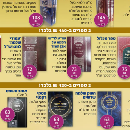
רים לאדם חטא כדי שיזכה חברך', עומדת לכאורה סוגיה מפורשת.
אה מחלוקת בין רבי לאביו רשב"ג, לגבי אדם המוחזק בחברות
מתאנתי'. לדעת רבי הפירות ודאי מעושרים ויכול לאוכלם, ואילו
ם וחייב לעשרם. ובהמשך (לב, ב) מסבירה הגמ' את מחלוקתם:
ר דליעבד הוא איסורא קלילא (לתרום שלא מן המוקף), ולא ליעבד
. ורבן שמעון בן גמליאל סבר: ניחא ליה לחבר דליעבד עם הארץ
לא ליעבד.
יקרון שבמסכת שבת, אולם קביעתו של רבי: 'ניחא ליה לחבר
עם הארץ איסורא רבה' סותרת בפשטות את העיקרון 'אין אומרים
ירה.