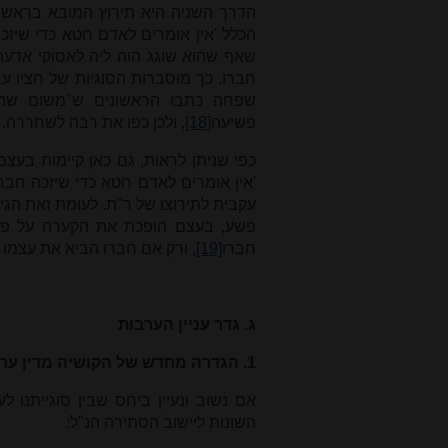
הדרך השניה היא תירוץ המובא בראשו
הכלל 'אין אומרים לאדם חטא כדי שיז
שאף שהוא שוגג הוה ליה לאסוקי אדעת
חברו. כך מוסברות הסוגיות של חציו ע
שפחה כתבו הראשונים ש"משום שהיית
פשיעה
[18]
, ולכן כפו את רבה לשחררה.
כפי שניתן לראות, גם כאן קיימות בעצ
'אין אומרים לאדם חטא כדי שיזכה חברך
עִקבית לתירוצו של ר"ת. לעומת זאת ה
פשע, בעצם הופכת את הקערה על פיה. 
חברו
[19]
, ורק אם חברו הביא את עצמו 
ג. גדר עניין הערבות
1. הגדרה מחדש של הקושיה מדין ערבות
אם נשוב ונעיין ביחס שבין סוגייתנו ל
השונות ליישוב הסתירה הנ"ל: