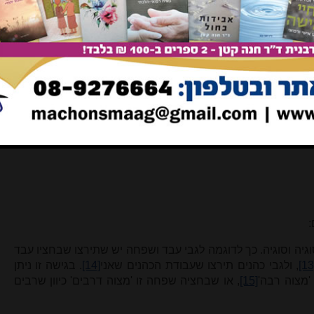
הקריב את קורבנו של מחוסר כיפורים אחרי תמיד של בין הערביים,
 נח, ב), כדי שיוכל מחוסר הכיפורים לקיים את מצות הפסח.
ו עבד וחציו בן חורין, מחייבת את האדון לשחררו כדי שיוכל העבד
רה לשחרר עבד (גיטין לח, ב).
ה באשה אחת שחציה שפחה וחציה בת חורין, וכפו את רבה ועשאה
 הפקר נהגו בה! (נהגו בה מנהג זנות ולכן כפוהו לשחררה). שוב -
בד כנעני כדי להציל אחרים מעבירה.
:
גיה וסוגיה. כך לדוגמה לגבי עבד ושפחה יש שתירצו שבחציו עבד
[13
, ולגבי כהנים תירצו שעבודת הכהנים שאני
[14]
. בגישה זו ניתן
'מצוה רבה'
[15]
, או שבחציה שפחה זו 'מצוה דרבים' כיוון שרבים