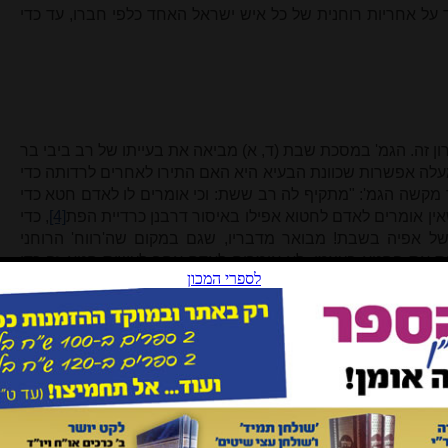
 על אחריות רוחנית של כל איש ישראל האחד כלפי חברו, עד כדי
ון זה. הגמ' במסכת שבת (ד, א) מביאה את בעייתו של רב ביבי בר
עלה אפשרות שכוונת הבעיא היא האם התירו לאחרים לרדותה כדי
מקשה הגמ': "מתקיף לה רב ששת: וכי אומרים לו לאדם חטא כדי
ן אומרים לאדם לחטוא אפילו באיסור דרבנן כרדיית הפת
[4]
, כדי
ל אפיה בשבת! מבואר מדבריו, שגם במקום שה'רווח' הרוחני
ת את החטא בעצמו, לא אומרים לאדם אחר לעשות חטא זה כדי
רוחנית של ישראל זה לזה, מדוע לא נאמר לאדם לחטוא כדי לזָכות
ה חברך' – האמנם?