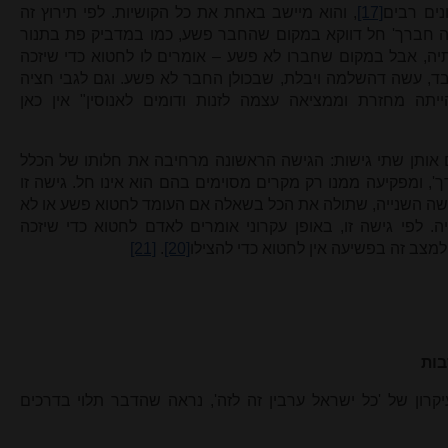
נים רבים
[17]
, והוא מיישב באחת את כל הקושיות. לפי תירוץ זה
כה חברך' חל דווקא במקום שהחבר פשע, כמו במדביק פת בתנור
יה, אבל במקום שחברו לא פשע – אומרים לו לחטוא כדי שיזכה
בד, עשה דהשלמה ויבלת, שבכולן החבר לא פשע. וגם לגבי חציה
ה מחזרת וממציאה עצמה לזנות ודומים לאנוסין" אין כאן
ם אותן שתי גישות: הגישה הראשונה מרחיבה את חלותו של הכלל
', ומפקיעה ממנו רק מקרים מסוימים בהם הוא אינו חל. גישה זו
גישה השנייה, שתולה את הכל בשאלה אם העומד לחטוא פשע או לא
לפי גישה זו, באופן עקרוני אומרים לאדם לחטוא כדי שיזכה
למצב זה בפשיעה אין לחטוא כדי להצילו
[20]
.
[21]
עיקרון של 'כל ישראל ערבין זה לזה', נראה שהדבר תלוי בדרכים