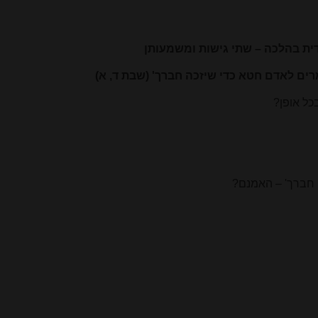
ית בהלכה – שתי גישות ומשמעותן
ומרים לאדם חטא כדי שיזכה חברך' (שבת ד, א)
כל אופן?
ה חברך' – האמנם?