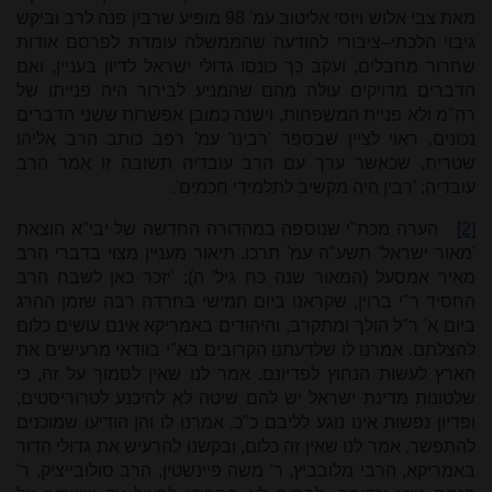
מאת צבי אלוש ויוסי אליטוב עמ' 98 מופיע שרבין פנה לרב וביקש
גיבוי הלכתי–ציבורי להודעה שהממשלה עומדת לפרסם אודות
שחרור מחבלים, ועקב כך כונסו גדולי ישראל לדיון בעניין, ואם
הדברים מדויקים עולה מהם שהמניע לבירור היה פנייתו של
רה"מ ולא פניית המשפחות, וישנה כמובן אפשרות ששני הדברים
נכונים. ראוי לציין שבספר 'רבינו' עמ' רפב כותב הרב אליהו
שטרית, שכאשר ערך עם הרב עובדיה תשובה זו אמר הרב
עובדיה: 'רבין היה מקשיב לתלמידי חכמים'.
[2]
הערה מכת"י שנוספה במהדורה החדשה של יבי"א הוצאת
'מאור ישראל' תשע"ה עמ' תרכו. תיאור מעניין מצוי בדברי הרב
מאיר אמסעל (המאור שנה כח גיל' ה): 'יזכר כאן לשבח הרב
החסיד ר"י ברוין, שקראנו ביום חמישי בחרדה רבה שזמן ההרג
ביום א' ר"ל הולך ומתקרב, והיהודים באמריקא אינם עושים כלום
להצלתם. אמרנו לו שלדעתנו הקרובים בא"י בוודאי מרעישים את
הארץ לעשות הנחוץ לפדיונם. אמר לנו שאין לסמוך על זה, כי
שלטונות מדינת ישראל יש להם שיטה לא להיכנע לטרוריסטים,
ופדיון נפשות אינו נוגע לליבם כ"כ. אמרנו לו והן הודיעו שמוכנים
להתפשר. אמר לנו שאין זה כלום, ובקשנו להרעיש את גדולי הדור
באמריקא, הרבי מלובביץ, ר' משה פיינשטין, הרב סולובייציק, ר'