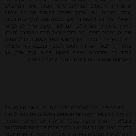
שישוחררו החטופים תמורתם. מתוך הנחה שאכן המחבלים
יעמדו בהסכם, ושזו הדרך היעילה להשגת המטרה, עלתה
השאלה האם נכון לעשות כך עקב הסכנה שעלולה להיגרם בטווח
הארוך משחרור המחבלים, וגם לאור תקנת חז"ל לא לפדות
שבויים במחיר מופרז. רוב גדולי ישראל סברו שבמקרה זה נכון
היה לבצע את העסקה, ואין לחשוש לשתי השאלות הנ"ל. אמנם
בחסדי ה' לבסוף שוחררו חטופי אנטבה במבצע נועז שהצליח
בס"ד כך שהדברים נשארו בחזקת 'דרוש וקבל שכר', אך
העקרונות שנקבעו בעניין זה נכונים גם למקרים דומים.
[1]
תושבע"פ יט, זכור לאברהם תשנ"ז עמ' ריג. משום מה השורה
העוסקת בבקשת המשפחות הושמטה בתשובה שנדפסה לבסוף
ביבי"א ח"י חו"מ סימן ו. בספר "אריה דרעי, העליה, המשבר,
הכאב" מאת יואל ניר עמ' 376 כתוב שרבין שטח את ההתלבטות
האם לשחרר מחבלים בפני הרב עובדיה, ובספר "בן פורת יוסף"