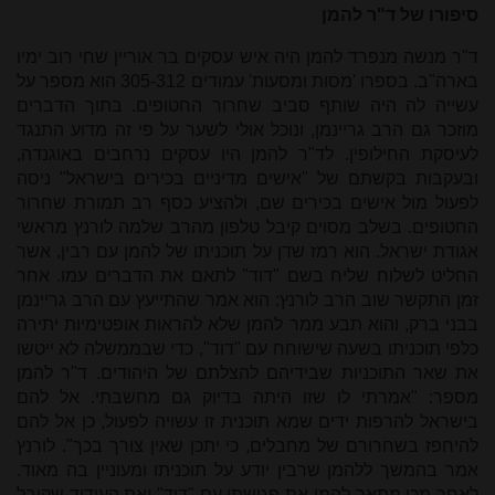
סיפורו של ד"ר להמן
ד"ר מנשה מנפרד להמן היה איש עסקים בר אוריין שחי רוב ימיו
בארה"ב. בספרו 'מסות ומסעות' עמודים 305-312 הוא מספר על
עשייה לה היה שותף סביב שחרור החטופים. בתוך הדברים
מוזכר גם הרב גריינמן, ונוכל אולי לשער על פי זה מדוע התנגד
לעיסקת החילופין. לד"ר להמן היו עסקים נרחבים באוגנדה,
ובעקבות בקשתם של "אישים מדיניים בכירים בישראל" ניסה
לפעול מול אישים בכירים שם, ולהציע כסף רב תמורת שחרור
החטופים. בשלב מסוים קיבל טלפון מהרב שלמה לורנץ מראשי
אגודת ישראל. הוא רמז שדן על תוכניתו של להמן עם רבין, אשר
החליט לשלוח שליח בשם "דוד" לתאם את הדברים עמו. אחר
זמן התקשר שוב הרב לורנץ: הוא אמר שהתייעץ עם הרב גריינמן
בבני ברק, והוא תבע ממר להמן שלא להראות אופטימיות יתירה
כלפי תוכניתו בשעה שישוחח עם "דוד", כדי שבממשלה לא ייטשו
את שאר התוכניות שבידיהם להצלתם של היהודים. ד"ר להמן
מספר: "אמרתי לו שזו היתה בדיוק גם מחשבתי. אל להם
בישראל להרפות ידים שמא תוכנית זו עשויה לפעול, כן אל להם
להיחפז בשחרורם של מחבלים, כי יתכן שאין צורך בכך". לורנץ
אמר בהמשך ללהמן שרבין יודע על תוכניתו ומעוניין בה מאוד.
לאחר מכן מתאר להמן את פגישתו עם "דוד" ואת העידוד שקיבל