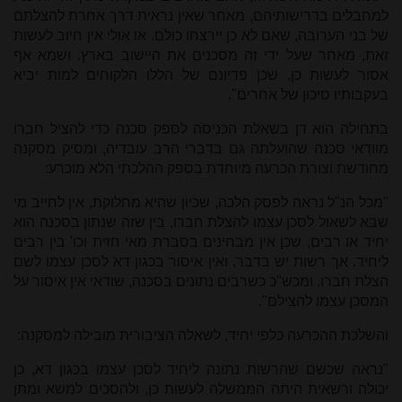
למחבלים בדרישותיהם, מאחר שאין נראית דרך אחרת להצלתם
של בני הערובה, שאם לא כן יירצחו כולם. או אולי אין חיוב לעשות
זאת, מאחר שעל ידי זה מסכנים את היישוב בארץ. ושמא אף
אסור לעשות כן, שכן פדיונם של הללו הלקוחים למות יביא
בעקבותיו סיכון של אחרים".
בתחילה הוא דן בשאלת הכניסה לספק סכנה כדי להציל חברו
מוודאי סכנה שהועלתה גם בדברי הרב עובדיה, ו
מסיק מסקנה
מחודשת וצורת הכרעה מיוחדת בספק ההלכתי הלא מוכרע:
"מכל הנ"ל נראה לפסק הלכה, שכיון שהיא מחלוקת, אין לחייב מי
שבא לשאול לסכן עצמו להצלת חברו, בין שזה שנתון בסכנה הוא
יחיד או רבים, שכן אין מבחינים בסברת מאי חזית וכו' בין רבים
ליחיד. אך רשות יש בדבר, ואין איסור בכגון דא לסכן עצמו לשם
הצלת חברו. ומכש"כ כשרבים נתונים בסכנה, שודאי אין איסור על
המסכן עצמו להצילם".
והשלכת ההכרעה כלפי יחיד, לשאלה הציבורית מובילה למסקנה:
"נראה שכשם שהרשות נתונה ליחיד לסכן עצמו בכגון דא, כן
יכולה ורשאית היתה הממשלה לעשות כן, ולהסכים למשא ומתן