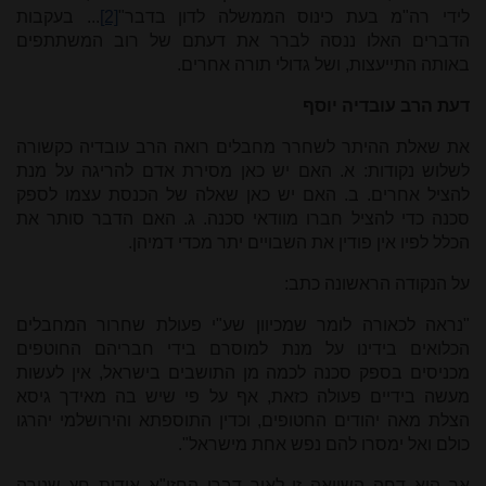
לידי רה"מ בעת כינוס הממשלה לדון בדבר"
[2]
... בעקבות
הדברים האלו ננסה לברר את דעתם של רוב המשתתפים
באותה התייעצות, ושל גדולי תורה אחרים.
דעת הרב עובדיה יוסף
את שאלת ההיתר לשחרר מחבלים רואה הרב עובדיה כקשורה
לשלוש נקודות: א. האם יש כאן מסירת אדם להריגה על מנת
להציל אחרים. ב. האם יש כאן שאלה של הכנסת עצמו לספק
סכנה כדי להציל חברו מוודאי סכנה. ג. האם הדבר סותר את
הכלל לפיו אין פודין את השבויים יתר מכדי דמיהן.
על הנקודה הראשונה כתב:
"נראה לכאורה לומר שמכיוון שע"י פעולת שחרור המחבלים
הכלואים בידינו על מנת למוסרם בידי חבריהם החוטפים
מכניסים בספק סכנה לכמה מן התושבים בישראל, אין לעשות
מעשה בידיים פעולה כזאת, אף על פי שיש בה מאידך גיסא
הצלת מאה יהודים החטופים, וכדין התוספתא והירושלמי יהרגו
כולם ואל ימסרו להם נפש אחת מישראל".
אך הוא דחה השוואה זו לאור דברי החזו"א אודות חץ שנורה