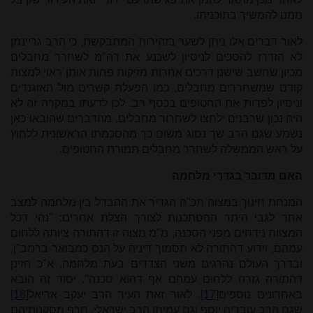
ממנו להמשיך בתוכניתו.
לאור דברים אלו ניתן לשער בזהירות המתבקשת, כי הרב גריינמן
לא הזדרז להסכים לניסיון לשכנע את רה"מ לשחרר מחבלים
מכיון שחשב שישנן דרכים אחרות מזיקות פחות אותן ראוי למצות
קודם שמשחררים מחבלים, כמו הפעלת קשרים מול האוגנדים
וניסיון לפדות את החטופים בכסף רב. לכן לדעתו במקרה זה לא
היה נכון שרבנים ילחצו לשחרור מחבלים. מהדברים שהובאו כאן
נשמע שגם הרב שך נסוג משום כך מהסכמתו הראשונית ללחוץ
על ראש הממשלה לשחרר מחבלים תמורת החטופים.
האם מדובר בגדרי מלחמה
המנחת חינוך במצוה תכ"ה הגדיר את ההבדל בין מלחמה למצב
אחר לגבי היתר ההסתכנות לצורך הצלת אחרים: "נהי דכל
המצוות נידחים מפני הסכנה, מ"מ מצוה זו דהתורה ציותה ללחום
עמהם, וידוע דהתורה לא תסמוך דיניה על הנס כמבואר ברמב"ן,
ובדרך העולם נהרגים משני הצדדים בעת מלחמה, א"כ חזינן
דהתורה גזרה ללחום עמהם אף דהוא סכנה". יסוד זה הובא
באחרונים נוספים
[17]
. לאור זאת העיר הרב יעקב אריאל
[18]
שגם הרב עובדיה יוסף וגם עמיתו הרב ישראלי, חרף מסקנותיהם