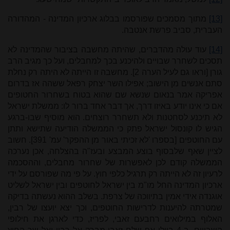
[13]
מתוך מסמכים שפורסמו בבלוג ארכיון המדינה - המהדורה
העברית, סביב פרשת אנטבה.
[14]
עוד עולה מהדברים, שהיתה מחשבה בציבור שהמדינה לא
תסכים לשחרר שבויים ולהיכנע בכך למחבלים, ועל כך מגיב הרב
גורן [וראו גם לעיל הערה 2]. מחשבה זו הייתה לא היתה רק נחלת
סתם אנשים מן הישוב; אפילו השר יצחק רפאל ששהה אז בדרום
אפריקה אמר בנאום שנשא שם שהוא בטוח בשחרור החטופים
אם כי אינו יודע באיזו דרך, אך דבר אחד ברור לו: ממשלת ישראל
לא תיכנע לסחטנות ולא תשחרר רוצחים. הוא מוסיף שבו-ברגע
הגיש לו קונסול ישראל פתק כי הממשלה הודיעה שתישא ותתן
עם החוטפים [בספרו 'לא זכיתי באור מן ההפקר' עמ' 391]. חשוב
לציין שאף שלבסוף בוצע המבצע ובעז"ה בהצלחה, אכן נערכה
הממשלה קודם לכן לאפשרות של שחרור מחבלים, וההסכמה
לרעיון זה לא הייתה רק תרגיל כלפי חוץ. על פי מה שפורסם על ידי
ארכיון המדינה החל מו"מ בין ישראל לחוטפים ובין ישראל לשליט
אוגנדה אידי אמין בתיווכה של צרפת. בשלב ההוא נעשתה בדיקה
שמטרתה להיענות לדרישות החוטפים, וכך יצא יועצו של רבין,
האלוף במילואים רחבעם זאבי, לפריז, כדי לארגן את חילופי