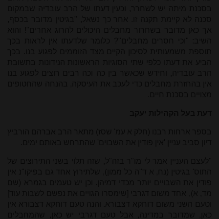
בסכנת מיתה יש לשחרר, וכעין דעתו של הרב עובדיה שבמקום
סכנה לא קיימת תקנה זו. אחר כך נשאל, "בגיטין מדובר בכסף,
אך כאן מדובר בשחרור מחבלים היכולים להרוג אחרים"! והוא
השיב: "וכי חסרים מחבלים"? כלומר שלדעתו אין לראות בכך
תוספת משמעותית לסיכון הקיים מצד הזוממים לפגוע בנו. בכך
הביע את דעתו כלפי שתי הסוגיות הראשונות הנידונות בתשובת
הרב עובדיה, וחידש שכאשר בין כה וכה רבים רוצים לפגוע בנו
אין בהחזרת מחבלים כדי לעכב את העיסקה, בהנחה שהחטופים
מצויים בסכנת חיים.
דעת בעל הקהילות יעקב
בספר ארחות רבנו (חלק א עמ' שסז) מתאר הרב אברהם הורביץ
דיון סביב עניין 'אין פודין את השבוים' שהתרחש באותם ימים.
"לעצם העניין אמר לי מו"ר בזה"ל, שזה תלוי בשני התירוצים של
התוס' בגיטין (נח, א ד"ה כל ממון), שלתירוץ אחד גם בפיקו"נ אין
פודין את השבויים יותר מכדי דמיהן. וכן יש טעמים בגמרא (שם
מד, א), אחד משום דגרבי [שימסרו הגויים את נפשם לשבות עוד]
וטעם השני משום דוחקא דצבורא. והנה טעם דוחקא דצבורא אין
כאן, שמדובר במדינה, אבל טעם דגרבי יש כאן, שהמחבלים