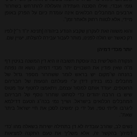
גזמי ועבדי, ואילו הסכנה העתידה והעלולה להתרחש בשחרור
ארבעים המחבלים הכלואים אינה עומדת כיום על הפרק באופן
מיידי, אלא לטווח רחוק ולאחר זמן".
והוא משווה זאת לעקרון שקבע הנודע ביהודה [תנינא יו"ד ר"י] לפיו
רק כאשר יש חולה לפנינו, מותר לעבור עבירה להצלתו, יעויין שם.
יותר מכדי דמיהן
הנקודה השלישית בה עוסקת תשובה זו היא דין המשנה בגיטין דף
מ"ה שאין פודין את השבויים יתר מכדי דמיהן. נושא זה נפתח
בהנחה ש"מקום יש בראש לומר ששחרור מספר גדול של
מחבלים כמו בנידון דידן ע"י פעולתם הנועזת של חבריהם
החוטפים, יעודד אותם למסור עצמם, ויתאמצו לחטוף עוד מטוס
שיש בו הרבה יהודים כדי לסחוט שחרור נוסף של חבריהם
המחבלים הכלואים בישראל. ושייך נמי בכה"ג הטעם דדילמא
ליגרבו ולייתי טפי, ועל ידי כן ימשיכו לסכן את חיי ישראל ביתר
שאת".
נשים לב, שהרב עובדיה לא דן בתחילה ישירות בשאלה מהו 'כדי
דמיהן' בהקשר זה, אלא משליך את טעם התקנה למציאות