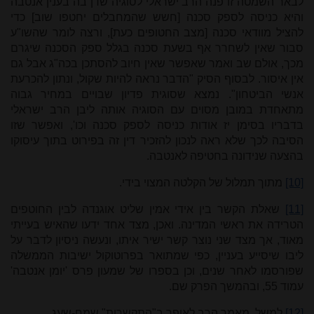
לבאר השמטה זו פנה הרב ישראלי לסוגיה שדן בה בענין אנטבה
והיא כניסה לספק סכנה [חשש שהמחבלים יחטפו שוב] כדי
להציל מוודאי סכנה [מצב החטופים כעת], ורצה לומר שהשו"ע
סבור שאין לשחרר אף בשעת סכנה בגלל ספק הסכנה שיגרם
מכך, אולם שב ואמר שאפשר שאין חיוב להסתכן בכה"ג אבל גם
אין איסור. לבסוף הסיק "הדבר נראה להיות שקול, ונתון להכרעת
אנשי הביטחון". נמצא שסוגית פדיון שבויים במחיר גבוה
מתאחדת במובן מסוים עם הסוגיה אותה ליבן הרב ישראלי
בדבריו בסימן יז אודות כניסה לספק סכנה וכו', ואפשר שזו
הסיבה לכך שלא ראה לנכון להזכיר דין זה בפירוט בתוך עיסוקו
בהצעה שנידונה בחטיפה לאנטבה.
[10]
מתוך תמלול של הקלטה המצוי בידי.
[11]
שאלת הקשר בין אידי אמין שליט אוגנדה לבין החוטפים
הטרידה את ראשי המדינה. ואכן, מצד אחד ידעו שהאיש בעייתי
מאוד, אך מצד שני נוצר קשר ישיר איתו, ונעשה ניסיון לדבר על
ליבו שיסייע בעניין, כפי שמתואר בפרוטוקול ישיבות הממשלה
שפורסמו לאחר שנים, וכן בספרו של שמעון פרס 'יומן אנטבה'
עמוד 55, ובהמשך הפרק שם.
[12]
למשל, מאמר הרב לאופר ב"התקשרות" שמח-שעג.