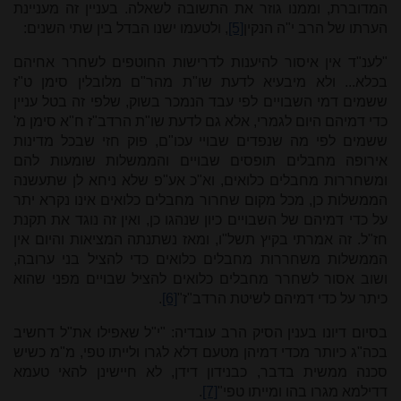
המדוברת, וממנו גוזר את התשובה לשאלה. בעניין זה מעניינת
הערתו של הרב י"ה הנקין
[5]
, ולטעמו ישנו הבדל בין שתי השנים:
"לענ"ד אין איסור להיענות לדרישות החוטפים לשחרר אחיהם
בכלא... ולא מיבעיא לדעת שו"ת מהר"ם מלובלין סימן ט"ז
ששמים דמי השבויים לפי עבד הנמכר בשוק, שלפי זה בטל עניין
כדי דמיהם היום לגמרי, אלא גם לדעת שו"ת הרדב"ז ח"א סימן מ'
ששמים לפי מה שנפדים שבויי עכו"ם, פוק חזי שבכל מדינות
אירופה מחבלים תופסים שבויים והממשלות שומעות להם
ומשחררות מחבלים כלואים, וא"כ אע"פ שלא ניחא לן שתעשנה
הממשלות כן, מכל מקום שחרור מחבלים כלואים אינו נקרא יתר
על כדי דמיהם של השבויים כיון שנהגו כן, ואין זה נוגד את תקנת
חז"ל. זה אמרתי בקיץ תשל"ו, ומאז נשתנתה המציאות והיום אין
הממשלות משחררות מחבלים כלואים כדי להציל בני ערובה,
ושוב אסור לשחרר מחבלים כלואים להציל שבויים מפני שהוא
כיתר על כדי דמיהם לשיטת הרדב"ז"
[6]
.
בסיום דיונו בענין הסיק הרב עובדיה: "י"ל שאפילו את"ל דחשיב
בכה"ג כיותר מכדי דמיהן מטעם דלא לגרו ולייתו טפי, מ"מ כשיש
סכנה ממשית בדבר, כבנידון דידן, לא חיישינן להאי טעמא
דדילמא מגרו בהו ומייתו טפי"
[7]
.