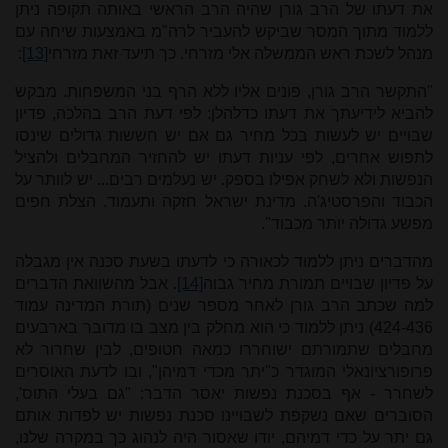
את דעתו של הרב גורן שהיה הרב הראשי באותה תקופה ניתן
ללמוד מתוך המסר שביקש להעביר לרה"מ באמצעות שיחה עם
מנהל לשכת ראש הממשלה אלי מזרחי. כך תיעד זאת מזרחי
[13]
:
"התקשר הרב גורן, פונים אליו ללא הרף בני המשפחות. מבקש
להביא לידיעתך את דעתו כדלהלן: לפי דעת הרב בהלכה, פדיון
שבויים יש לעשות בכל מחיר גם אם יש חששות גדולים שינסו
לתפוש אחרים, לפי עניות דעתו יש להחזיר המחבלים ולהציל
הנפשות ולא לשחק אפילו בספק. יש נעלמים רבים... יש לוותר על
הכבוד והפרסטיג'ה. מדינת ישראל חזקה ותעמוד. הצלת חפים
מפשע גדולה יותר מכבוד".
מהדברים ניתן ללמוד לכאורה כי לדעתו בשעת סכנה אין מגבלה
על פדיון שבויים תמורת מחיר גבוה
[14]
. אבל מהשוואת הדברים
למה שכתב הרב גורן לאחר מספר שנים (תורת המדינה עמוד
424-436) ניתן ללמוד כי הוא מחלק בין מצב בו מדובר בארבעים
מחבלים שתמורתם ישוחררו כמאה חטופים, לבין שחרור לא
פרופורציונאלי המוגדר כ"יתר מכדי דמיהן", ובו לדעת האוסרים
לשחרר - אף בסכנת נפשות יאסר הדבר: "גם בעלי התוס',
הסוברים שאם נשקפת לשבויינו סכנת נפשות יש לפדות אותם
גם יתר על כדי דמיהם, יודו שאסור היה לנהוג כך במקרה שלנו,