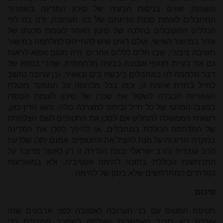
השונות, שווים בניסוח הבעיה של סיכון המדינה בשחרור
המחבלים לעומת סכנת הריגתם של בני הערובה, ודנו בה לפי
הכללים המקובלים בהלכה של סיכון האחד לעומת סכנתו של
אחר במישור האישי. אולם ראינו שיש להתייחס למלחמה במישור
חשיבה ציבורי, שבו חלים כללים אחרים. היה מקום אפוא לראות
גם את בעיית חטופי אנטבה כבעיה מלחמתית, שהרי בסופו של
דבר מלחמה לנו במחבלים ביבשה בים ובאוויר, ובן ערובה נחשב
לחייל בחזית איומה זו, וכמו בכל מלחמה על המפקד מוטלת
האחריות הכבדה לשקול את שכרו של סיכון לעומת הפסדו
במצבו הפרטי של כל חייל וביחס למערכה כולה. והוא הדין כאן,
רשאית הממשלה להחליט אם לסכן את החטופים לשם הצלחתה
של המלחמה הכוללת במחבלים, או להיפך לסכן את המדינה
במקרה חריג זה על מנת להציל את החטופים. אמנם יתכן שלדעת
הרב עובדיה והרב ישראלי נכונה הגדרה זו רק כאשר מדובר על
התרחשות הכוללת בתוכה לחימה אקטיבית, ולא במאורעות
נקודתיים המתרחשים שלא בזמן של לחימה.
סיכום
חטיפת המטוס עם בני הערובה לאנטבה לפני ארבעים שנה
עוררה דיון סביב האפשרות שעלתה לשחרר מחבלים כדי