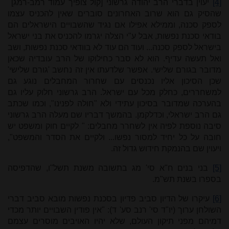
[4]
יעוין בדברי הרב יהודה גרשוני [קול צופיך עמוד רמב-רמג]
שהסיק גם הוא שרוב האחרונים סוברים שאין להכניס עצמו
לספק סכנה, וממילא אפילו אם נגיד שהשבויים הישראלים הם
בודאי סכנת נפשות, אבל ע"י הצלה יגרמו להכניס את בני ישראל
בישראל לספק סכנה... ועוד הם עוד לא בוודאי סכנת נפשות, ושב
ואל תעשה עדיף. הוא לא סבר כחילוקו של הרב עובדיה שכאן
מדובר בגורם שלישי. אפשר שלדעתו אין זה נחשב 'גורם שלישי'
שכן הסיכון אליו נכנסים עם שחרור המחבלים נוגע גם
למשחררים, כחלק מכל עם ישראל. הרב גרשוני חלוק עליו גם
בהערכה שמדובר בסיכון עתידי ולא "חולה לפנינו", וכמו שכתב
גם הרב ישראלי, וכדלקמן. בהמשך דבריו שם מעלה הרב גרשוני
סיבה נוספת לפיה אין לשחרר מחבלים: " לקיים חוק ומשפט יש
חובה על כל יחיד למסור נפשו... ולקיים את הסדר והמשפט",
ויעוין שם בהנמקת חידוש גדול זה.
[5]
בני בנים ח"א סי' מג בתשובה משנת תשל"ו, שהדפיסה
בספרו בשנת תש"מ.
[6]
עיקרו של הדיון סביב פדיון בסכנת נפשות מובא סביב דברי
השולחן ערוך (יו"ד סי' רנב סע' ד): "אין פודין השבויים יותר מכדי
דמיהם מפני תיקון העולם, שלא יהיו האויבים מוסרים עצמם