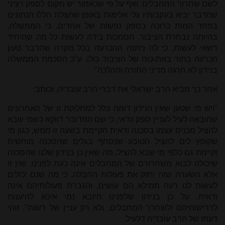
לשם שחרור המחבלים. ואף על פי שכאמור יש מקום לספק רציני
שהדבר יביא בעקבותיו גלי אלימות באופן שהצלת הללו הנתונים
בפחד המות כרוכה בספק נפשות של אחרים. כי הממשלה,
בהיותה נבחרת הציבור, הסמכות בידה לעשות כל מה שהיחיד
רשאי לעשות, כי לה ניתנה ההכרעה בכל מקרה שהדבר טעון
הכרעה בתור באת-כוח של הציבור כולו. ע"כ הסכמת הממשלה
בנידון לא חרגה מדיני התורה וההלכה".
אחר כך מביא הרב ישראלי את דברי הרב עובדיה, וכותב:
"ויש מי שטען שאין הנידון דומה כלל למחלוקת זו של האחרונים
שהובאה לעיל לעניין ספק וודאי, כי שם המדובר דווקא כשמי שבא
להציל מכניס עצמו בסכנה ודאית הקיימת בשעה זו ממש, כגון מי
שקופץ לים להציל הטובע שנסחף בגלים שהסכנה מוחשית
וקיימת גם כלפי מי שבא להציל, מה שאין כן בנידון שלנו שהסכנה
שיכולה לבוא משחרורם של המחבלים אינה כעת לפנינו, ואין זו
אלא השערה שזה יחזק את פעולות החבלה, כי מה שנם יכולים
לעשות לנו רעה ממילא הם עושים, והגברת פעולותיהם אינה
ודאית. על כן בנידון שלפנינו חיובא נמי איכא להיענות
לדרישותיהם ולשחרר המחבלים, ולא רק עניין של רשות". זוהי
דעתו של הרב עובדיה דלעיל.