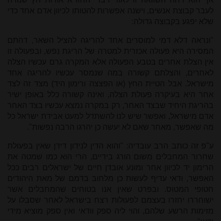
לעבר קבוצת אנשים, וישנה אפשרות להטותו לכיוון אדם אחד כדי
שלא יפגע בקבוצה גדולה:
"ונראה דלא דמי למוסרים אחד להריגה להציל השאר, דהתם
המסירה היא פעולה אכזרית למטרה של הריגת נפש, ובפעולה זו
אין הצלת אחרים בטבע הפעולה אלא המקרה גרם עכשיו הצלה
לאחרים, והצלתם קשורה במה שנמסר עכשיו להריגה אחד
מישראל. אבל הטיית החץ (או הפצצה ורימון היד) מצד זה לצד
אחר היא בעיקרה פעולת הצלה, ואינה קשורה כלל באופן ישיר
בהריגת היחיד שבצד האחר, רק במקרה נמצא עכשיו בצד האחר
אדם מישראל, ואפשר שיש לנו להשתדל למעט אבידת ישראל כל
מה שאפשר, מאחר שאם לא יעשה כן יהרגו הרבה נפשות".
ע"פ זה כותב הרב עובדיה: "והוא הדין לנידון דידן שאין בפעולת
שחרור המחבלים משום הורג בידיים, הרי הוא כמו שמטה את
הרימון יד לכיוון אחר ומונע אובדן חיים של ישראלים רבים ככל
האפשר, ודאי עדיף לעשות כן מלחוב בדמם של מאת היהודים
חטופי המטוס. ובפרט שאין אנו בטוחים שהמחבלים אשר
ישוחררו יחזרו בעצמם לפעולות רצח בישראל לאחר שסבלו על
מזימות הרשע שלהם, והוי ליה ספק וודאי ואין ספק מוציא מידי