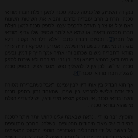
ודאי".
בנקודה השנייה, של כניסה לספק סכנה למען הצלת חברו מוודאי
סכנה, הרחיב הרב עובדיה כדרכו, והביא את השיטות השונות
האם יכול או צריך האדם להכניס עצמו לספק סכנה למען הצלת
חברו מסכנה ודאית, או שמא יש לומר שספק שלו עדיף מוודאי
של חברו
[3]
. ובסיום דבריו כתב: "אלא דלדינא נקטינן דלא
כהגהות מיימוניות בשם הירושלמי, דאמרינן דספיקא דידיה עדיף
מוודאי דחבריה משום שכתוב וחי אחיך עמך חייך קודמין, ובעינן
שיחיה ודאי, כההיא דיומא (פה, ב) גבי וחי בהם ולא שיכנס לספק
סכנה. עיי"ש. ולכן אין לו להשליך נפשו מנגד אפילו בספק סכנה
להצלת חברו מוודאי סכנה"
[4]
.
אך הוא הבדיל בין אותו דיון לבין ענייננו: "אבל כשהברירה מסורה
ביד אדם שלישי להכריע בין שנים, שהאחד נתון בספק סכנה
והשני בודאי סכנה, אין הספק מוציא מידי ודאי, ויש להעדיף הצלת
מי שהוא בוודאי סכנה".
והוסיף: "בר מן דין, נראה שבאמת עלינו לחוש יותר ויותר לסכנה
המיידית של מאת היהודים החטופים, כשלהט החרב מתנופפת
על ראשם על ידי המחבלים האכזריים חוטפי המטוס המאיימים
להוציאם להורג עד יום ה' ג' תמוז בשעה 2 אחה"צ, והני רשיעי