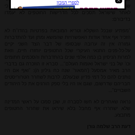
שחרור החטופים על כך, שאיש לא העלה בדעתו את האפשרות כי
לאחר שישראל תסכים לכל הדרישות החוטפים לא יעמדו
בדיבורם:
"מפתיע שבכל השקלא וטריא המובאת בפרטיות בהדו"ח לא
הזכיר אף אחד אודות האפשרויות שהמשא ומתן ועד להתדברות
גמורה אין זה ערובה שבסופו של דבר הצד השני יקיים
על-כל-פנים התנאי העיקרי שכל החטופים יוחזרו חיים, וזאת
למרות הניסיון בן כמה אלפי שנים בהתדברות והסכמים חתומים
וכו' של בני ישראל ואומות העולם"...
סברא זו הוזכרה גם בדברי
הרב מאיר אמסעל ('המאור' שנה כח גיליון ה): "ואף אם היו
נותנים להם כל דמי פדיון שבעולם, לרבות לשחרר הטרוריסטים
חבריהם שדרשום, שגם אז היו בלי ספק הורגים את כל היהודים
השבויים"...
נראה שאחרים לא חשו לסברה זו, שכן סמכו על ראשי המדינה
שלא ישחררו אף מחבל בלא שיראו את שחרור החטופים
מתבצע.
דעת הרב שלמה גורן