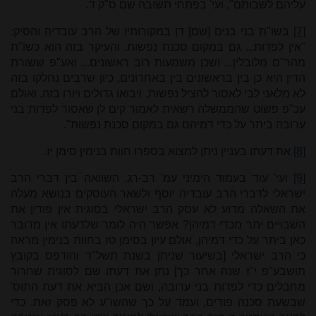
עליהם לשבותם", ועי' בפתחי תשובה שם ס"ק ד.
[7]
בשו"ת בני בנים [שם] דן במקורותיו של הרב עובדיה והסיק:
"אין לפדות... גם במקום סכנת נפשות. והעיקר בזה הוא כשו"ת
מהר"ם מלובלין... ושכן משמעות רוב ראשונים... ואע"פ ששורת
הדין היא כן בין בראשונים בין באחרונים, כיון שרבים נחלקו בזה
לא מלאני לבי לאסור להציל נפשות, ויבואו גדולים ויורו בזה. ואולם
עכ"פ פשוט שהממשלה רשאית לאמור קים לן שאסור לפדות בני
ערובה ביתר על כדי דמיהם גם במקום סכנת נפשות".
[8]
את דעתו בעניין ניתן למצוא בספרו חוות בנימין סימן יז.
[9]
ועי' עוד בעמוד הימיני עמ' רב-רג. השוואה בין דברי הרב
ישראלי לדברי הרב עובדיה יוסף ולשאר העוסקים בנושא מעלה
את השאלה מדוע לא עסק הרב ישראלי בסוגית אין פודין את
השבויים יתר מכדי דמיהן? אפשר היה לומר שלדעתו אין מדובר
כאן ביתר על כדי דמיהן, אולם עיון בסימן טז בחוות בנימין מראה
כי הרב ישראלי [בשיעור שניתן בשנת תשל"ד והודפס בקובץ
תושבע"פ י"ז שנה אחר כך] נתן את דעתו שם לסוגית שחרור
מחבלים כדי לפדות בני ערובה, ושם אכן הביא את דעת התוס'
שבשעת סכנה פודים, ועמד על כך שהשו"ע לא פסק זאת. כדי