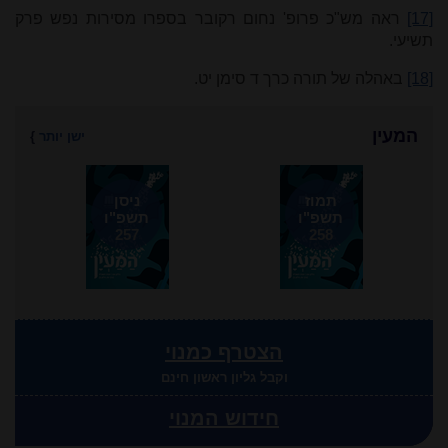
[17]
ראה מש"כ פרופ' נחום רקובר בספרו מסירות נפש פרק
תשיעי
.
[18]
באהלה של תורה כרך ד סימן יט
.
המעין
ישן יותר
}
תמוז
ניסן
תשפ"ו
תשפ"ו
257
258
הצטרף כמנוי
וקבל גליון ראשון חינם
חידוש המנוי