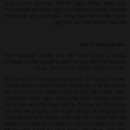
מכיון שאנו נמצאים במצב מלחמה עם ארגוני הטרור, וברור
ששחרור המרצחים במספר כה רב
[15]
מגביר את סכנת החבלה
והטרור שלהם ומגדיל את כוחם... במצב כזה ברור שאין לפדות
את השבויים אלא אחד כנגד אחד"
[16]
...
דעת הרב חיים גריינמן
בהערה 2 הוזכרו דבריו של הרב שטנצל, שנתבקש לעזור
בהשפעה על ראשי המדינה להסכים לעסקת שחרור המחבלים
תמורת החטופים. בהמשך הדברים כותב הוא כך:
"אמרתי להם כי אני רוצה להתייעץ עם הגר"ח גריינמן כיצד
לעשות זאת ואיך. הם הסכימו. הלכנו לביהכנ"ס לדרמן כמדומה
בשעת ותיקין, בזמן הקריאה בתורה ניגשתי להגר"ח, הראיתי את
הפס"ד, הוא אמר לחזור אליו ב-8:00 בבוקר לביתו, ואת הפס"ד
שם במעילו ולא החזירו לי. ב 8:00 הגעתי אליו, הוא אמר לי: אנו
נוסעים לביתו של הרב שך. לקחתי אותו במכונית, הוא עלה לרב
שך וחזר לאחר כ–10 דקות, אינני יודע מה דובר ביניהם. אח"כ
אמר: אנו נוסעים לביתו של ח"כ שלמה לורנץ, שהיה ברח' השומר