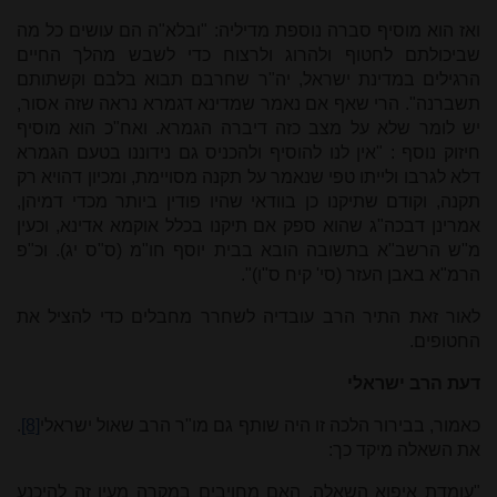
ואז הוא מוסיף סברה נוספת מדיליה: "ובלא"ה הם עושים כל מה
שביכולתם לחטוף ולהרוג ולרצוח כדי לשבש מהלך החיים
הרגילים במדינת ישראל, יה"ר שחרבם תבוא בלבם וקשתותם
תשברנה". הרי שאף אם נאמר שמדינא דגמרא נראה שזה אסור,
יש לומר שלא על מצב כזה דיברה הגמרא. ואח"כ הוא מוסיף
חיזוק נוסף
:
"אין לנו להוסיף ולהכניס גם נידוננו בטעם הגמרא
דלא לגרבו ולייתו טפי שנאמר על תקנה מסויימת, ומכיון דהויא רק
תקנה, וקודם שתיקנו כן בוודאי שהיו פודין ביותר מכדי דמיהן,
אמרינן דבכה"ג שהוא ספק אם תיקנו בכלל אוקמא אדינא, וכעין
מ"ש הרשב"א בתשובה הובא בבית יוסף חו"מ (ס"ס יג). וכ"פ
הרמ"א באבן העזר (סי' קיח ס"ו)".
לאור זאת התיר הרב עובדיה לשחרר מחבלים כדי להציל את
החטופים.
דעת הרב ישראלי
כאמור, בבירור הלכה זו היה שותף גם מו"ר הרב שאול ישראלי
[8]
.
את השאלה מיקד כך:
"עומדת איפוא השאלה, האם מחויבים במקרה מעין זה להיכנע