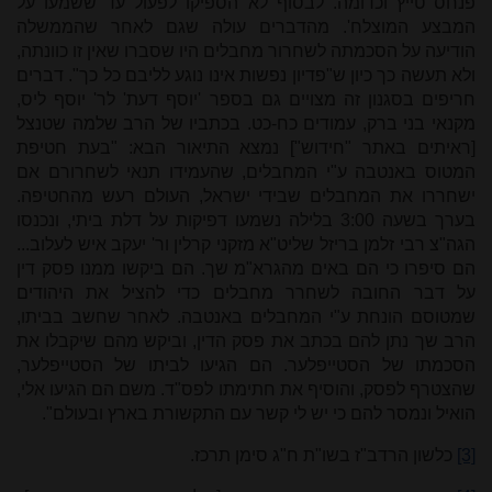
פנחס טייץ וכדומה. לבסוף לא הספיקו לפעול עד ששמעו על
המבצע המוצלח'. מהדברים עולה שגם לאחר שהממשלה
הודיעה על הסכמתה לשחרור מחבלים היו שסברו שאין זו כוונתה,
ולא תעשה כך כיון ש"פדיון נפשות אינו נוגע לליבם כל כך". דברים
חריפים בסגנון זה מצויים גם בספר 'יוסף דעת' לר' יוסף ליס,
מקנאי בני ברק, עמודים כח-כט
. בכתביו של הרב שלמה שטנצל
[ראיתים באתר "חידוש"] נמצא התיאור הבא: "
בעת חטיפת
המטוס באנטבה ע"י המחבלים, שהעמידו תנאי לשחרורם אם
ישחררו את המחבלים שבידי ישראל, העולם רעש מהחטיפה.
בערך בשעה 3:00 בלילה נשמעו דפיקות על דלת ביתי, ונכנסו
הגה"צ רבי זלמן בריזל שליט"א מזקני קרלין ור' יעקב איש לעלוב...
הם סיפרו כי הם באים מהגרא"מ שך. הם ביקשו ממנו פסק דין
על דבר החובה לשחרר מחבלים כדי להציל את היהודים
שמטוסם הונחת ע"י המחבלים באנטבה. לאחר שחשב בביתו,
הרב שך נתן להם בכתב את פסק הדין, וביקש מהם שיקבלו את
הסכמתו של הסטייפלער. הם הגיעו לביתו של הסטייפלער,
שהצטרף לפסק, והוסיף את חתימתו לפס"ד. משם הם הגיעו אלי,
הואיל ונמסר להם כי יש לי קשר עם התקשורת בארץ ובעולם".
[3]
כלשון הרדב"ז בשו"ת ח"ג סימן תרכז.