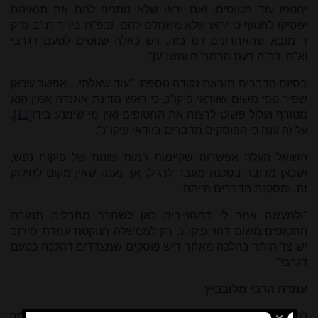
יחטפו עוד מטוסים, ואם יראו שלא נותנים להם את תנאיהם
יפסיקו לחטוף כי יראו שלא משתלם להם. ובפ"ת ביו"ד רנ"ב ס"ק
ד מובא שהאחרונים דנו בזה, ויש כאלה שנוטים לטעם דגרבי
[א"ה. דכ"ה דעת הרמב"ם והשו"ע]".
בסיום הדברים מובאת נקודה נוספת: "עוד שאלתי... אפשר שכאן
שפיר טפי משום שוודאי פיקו"נ, כי ראש מדינת אוגנדה אמין הוא
מטורף ועלול פשוט לרצוח את החטופים ואין מי שימנע בידו
[11]
.
על זה ענה כי הפוסקים מדברים בוודאי פיקו"נ".
השואל העלה אפשרות שקיימות רמות שונות של פיקוח נפש,
ושכאן מדובר בסכנה מעבר לרגיל, אך נענה שאין מקום לחילוק
זה. ומסקנת הדברים הייתה:
"ולמעשה אמר לי דמחוייבים כאן לשחרר מחבלים תמורת
החטופים משום דהוי פיקו"נ, רק לממשלה הנוקטת עמדת סירוב
יש צד היתר בהלכה מאחר דיש פוסקים שמצדדים דהלכה כטעם
דגרבי".
עמדת הרבי מלובביץ
לפי המובא במספר מקורות
[12]
תמה הרבי מספר ימים לאחר