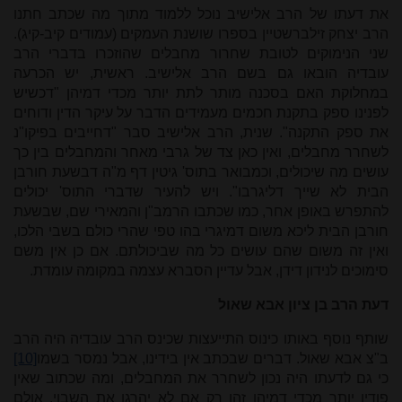
את דעתו של הרב אלישיב נוכל ללמוד מתוך מה שכתב חתנו
הרב יצחק זילברשטיין בספרו שושנת העמקים (עמודים קיב-קיג).
שני הנימוקים לטובת שחרור מחבלים שהוזכרו בדברי הרב
עובדיה הובאו גם בשם הרב אלישיב. ראשית, יש הכרעה
במחלוקת האם בסכנה מותר לתת יותר מכדי דמיהן "דכשיש
לפנינו ספק בתקנת חכמים מעמידים הדבר על עיקר הדין ודוחים
את ספק התקנה". שנית, הרב אלישיב סבר "דחייבים בפיקו"נ
לשחרר מחבלים, ואין כאן צד של גרבי מאחר והמחבלים בין כך
עושים מה שיכולים, וכמבואר בתוס' גיטין דף מ"ה דבשעת חורבן
הבית לא שייך דליגרבו". ויש להעיר שדברי התוס' יכולים
להתפרש באופן אחר, כמו שכתבו הרמב"ן והמאירי שם, שבשעת
חורבן הבית ליכא משום דמיגרי בהו טפי שהרי כולם בשבי הלכו,
ואין זה משום שהם עושים כל מה שביכולתם. אם כן אין משם
סימוכים לנידון דידן, אבל עדיין הסברא עצמה במקומה עומדת.
דעת הרב בן ציון אבא שאול
שותף נוסף באותו כינוס התייעצות שכינס הרב עובדיה היה הרב
ב"צ אבא שאול. דברים שבכתב אין בידינו, אבל נמסר בשמו
[10]
כי גם לדעתו היה נכון לשחרר את המחבלים, ומה שכתוב שאין
פודין יותר מכדי דמיהן זהו רק אם לא יהרגו את השבוי, אולם