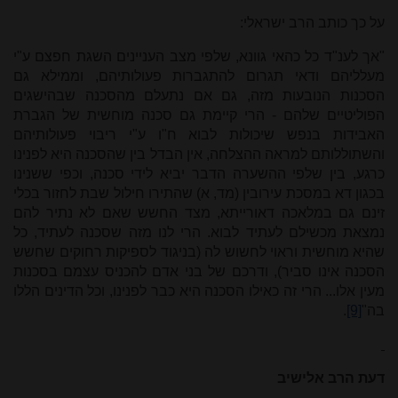
על כך כותב הרב ישראלי:
"אך לענ"ד כל כהאי גוונא, שלפי מצב העניינים השגת חפצם ע"י
מעלליהם ודאי תגרום להתגברות פעולותיהם, וממילא גם
הסכנות הנובעות מזה, גם אם נתעלם מהסכנה שבהישגים
הפוליטיים שלהם - הרי קיימת גם סכנה מוחשית של הגברת
האבידות בנפש שיכולות לבוא ח"ו ע"י ריבוי פעולותיהם
והשתוללותם למראה ההצלחה, אין הבדל בין שהסכנה היא לפנינו
כרגע, בין שלפי ההשערה הדבר יביא לידי סכנה, וכפי ששנינו
בכגון דא במסכת עירובין (מד, א) שהתירו חילול שבת לחזור בכלי
זינם גם במלאכה דאורייתא, מצד החשש שאם לא נתיר להם
נמצאת מכשילם לעתיד לבוא. הרי לנו מזה שסכנה לעתיד, כל
שהיא מוחשית וראוי לחשוש לה (בניגוד לספיקות רחוקים שחשש
הסכנה אינו סביר), ודרכם של בני אדם להכניס עצמם בסכנות
מעין אלו... הרי זה כאילו הסכנה היא כבר לפנינו, וכל הדינים הללו
בה"
[9]
.
דעת הרב אלישיב