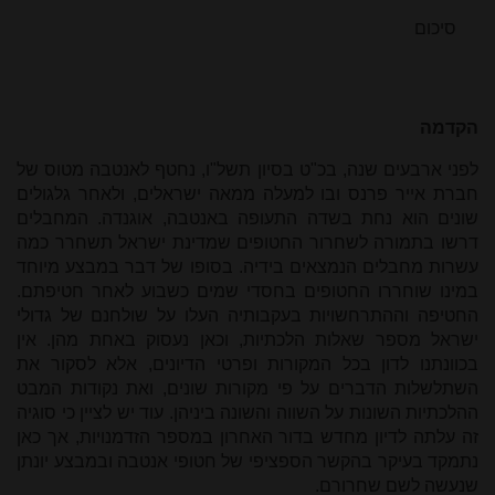
סיכום
הקדמה
לפני ארבעים שנה, בכ"ט בסיון תשל"ו, נחטף לאנטבה מטוס של
חברת אייר פרנס ובו למעלה ממאה ישראלים, ולאחר גלגולים
שונים הוא נחת בשדה התעופה באנטבה, אוגנדה. המחבלים
דרשו בתמורה לשחרור החטופים שמדינת ישראל תשחרר כמה
עשרות מחבלים הנמצאים בידיה. בסופו של דבר במבצע מיוחד
במינו שוחררו החטופים בחסדי שמים כשבוע לאחר חטיפתם.
החטיפה וההתרחשויות בעקבותיה העלו על שולחנם של גדולי
ישראל מספר שאלות הלכתיות, וכאן נעסוק באחת מהן. אין
בכוונתנו לדון בכל המקורות ופרטי הדיונים, אלא לסקור את
השתלשלות הדברים על פי מקורות שונים, ואת נקודות המבט
ההלכתיות השונות על השווה והשונה ביניהן. עוד יש לציין כי סוגיה
זה עלתה לדיון מחדש בדור האחרון במספר הזדמנויות, אך כאן
נתמקד בעיקר בהקשר הספציפי של חטופי אנטבה ובמבצע יונתן
שנעשה לשם שחרורם.