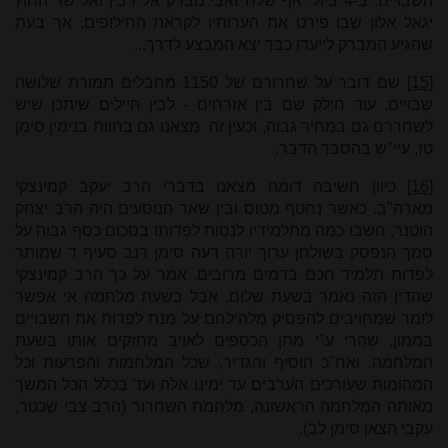
השבויים. ב-4 ביולי אף שלח זאבי מברק אל רבין ואל שר החוץ
יגאל אלון שבו פירט את הערותיו לקראת החילופים, אך בעת
שהגיע המברק לייעדו כבר יצא המבצע לדרך...
[15]
שם דובר על שחרורם של 1150 מחבלים תמורת שלושה
שבויים. עוד חילק שם בין אזרחים - לבין חיילים שיתכן שיש
לשחררם גם במחיר גבוה, וכעין זה מצאנו גם בחוות בנימין סימן
טז, עיי"ש בהסבר הדבר.
[16]
כיוון חשיבה דומה מצאנו בדברי הרב יעקב קמינצקי
מארה"ב. כאשר נחטף מטוס ובין שאר הנוסעים היה הרב יצחק
הוטנר, חשבו כמה מתלמידיו לנסות לפדותו בסכום כסף גבוה על
סמך הנפסק בשולחן ערוך יורה דעה סימן רנב סעיף ד שמותר
לפדות תלמיד חכם בדמים מרובים. אמר על כך הרב קמינצקי
שהדין הזה נאמר בשעת שלום, אבל בשעת מלחמה אי אפשר
לומר שמחויבים להפסיק מלהילחם על מנת לפדות את השבויים
בממון, שהרי ע"י מתן הכספים לאויב מחזקים אותו בשעת
המלחמה. ואח"כ הוסיף והגדיר, שכל המלחמות והפרעות וכל
המהומות שעורכים הערבים עד ימינו אלה ועד בכלל הכל המשך
מאותה המלחמה הראשונה, מלחמת השחרור (הרב צבי שכטר,
עקבי הצאן סימן לב).