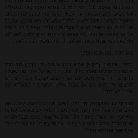
בבני ברק. נכנסנו אליו, ומשם לורנץ עם הגר"ח התיישבנו ליד
הטלפונים וטלפנו לכל המי והמי בקונגרס האמריקאי, באנגליה
ועוד, שיש להם השפעה על אנשי האפריקאי שבמדינה המטוס
החטוף. כנראה שדבר לא זז. בלילה שלאחריו היה מבצע אנטבה
של צה"ל, היו מספר הרוגים והמטוס שוחרר. הפס"ד לא הוחזר
אלי עד עצם היום הזה. לבי נוקפני אם הייתי צריך ללכת להגר"ח,
או לפעול כפי שנתבקשתי, או לתת להם להמשיך לבד הלאה".
באורחות רבנו
(שם) מספר:
"סיפר שמישהו [ביקש] שהוא והגר"א שך ילכו לרבין להשתדל
שימסור מחבלים. ואמר מו"ר, פוליטיקה של כל אחד מה שעולה
בדעתו... ורה"מ יתחשב עם שני רבנים זקנים? מכל הצדדים
לוחצים על רה"מ וגם אנו נטפל אליו? הסוף היה שהגר"א שך
סירב ולא הלכו
".
מצירוף שני המקורות יחד ניתן לשער שהרב גריינמן שיכנע את
הרב שך לשנות את דעתו ולא לנסות ללחוץ לביצוע את עסקת
החילופין. מה עמד מאחורי דעת הרב גריינמן? האם הבנה אחרת
של מסקנת ההלכה בעניין אין פודין את השבויים שנידונה ע"י הרב
קנייבסקי, או נימוק אחר?