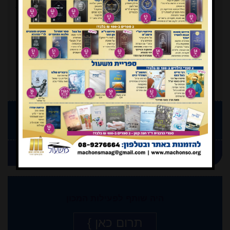
המעין
ישן יותר
}
תמוז
ניסן
תשפ"ו
תשפ"ו
257
258
הצטרף כמנוי
וקבל גליון ראשון חינם
חידוש המנוי
היה שותף לפעילות המכון
תרום כאן }