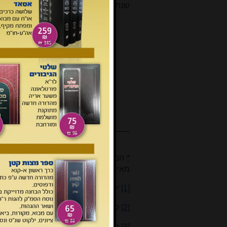
שנת תקע"ב
[32]
.
*
המאמר מעובד מתוך פרק בעבודת דוקט
מאיר רפלד מאוניברסיטת בר אילן.
[1]
ישנן צורות שונות של כתיבה עברית ל
[2]
למשל: רא"א הוא צאצא של רבי מאיר 
[3]
לקריאה על שבע הקהילות עיינו למשל: