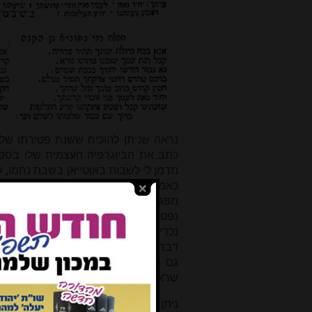
נראה שניתן להוכיח ששנת פטירתו של 
כתב את הביוגרפיה העצמית שלו בספר 
נזדמן לי לשבות באוטייאן בשבת נחמו, 
כאמור רא"א שהה מספר חודשים לפני 
מפגישת האדר"ת עם רא"א בעירו אוטיא
נפטר בשנת תרכ"ה. כמו כן בהקדמה לספ
נכדיו שיצא לאור בווילנא בשנת תרפ"ה
דבר] הסתלקותו
של
אביו
הגאון
בעל
הפ
גם מידיעה שפורסמה בעיתון 'המגיד'
]
שרא"א נפטר בג' אלול תרכ"ח בקניגסבר
ניתן אם כן לסכם שתאריך פטירתו של רא