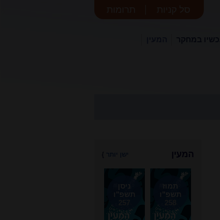
סל קניות
תרומות
שיו במחקר
המעין
המעין
ישן יותר
}
תמוז
ניסן
תשפ"ו
תשפ"ו
257
258