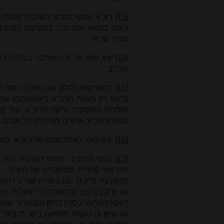
[13]
רא"א אוסף ומביא תשובות שונות של
ספרי שו"ת.
[14]
יצא לאור על ידי המחבר בווילנה בש
תרי"ב.
[15]
בהקדמתו לחלק 'אבן העזר' כתב רא
נדפס רק בשנת תרכ"א ביוהנסבורג שפר
משה צינוביץ, אישים וקהילות, תל אביב תש"ן
[16]
יצא לאור לאחר מותו של רא"א, בוי
[17]
בגוף החיבור 'פתחי תשובה' הוא 
ותירצתי קושיית המחברים על הש"ך... ש
(סימן צה ס"ק ו); 'גם בשו"ת שלי כ"י הש
קג ס"ק ב); וכן: 'ובתשובה כ"י העליתי
דווקא לשחוט בסכין בדוק וגם צריך שהשו
גט שיש בו טעויות מופיעה ב'שו"ת ציוני' 