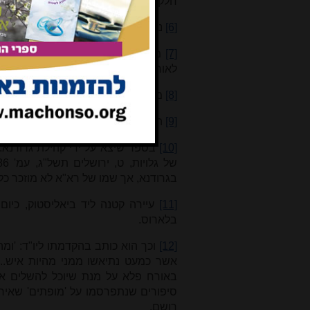
חלק שני, ירושלים תשנ"ח, עמ' 250-245.
[6]
נפטרה בגיל 77 בה' בטבת תר"ן.
[7]
מחבר הספר 'מנחה חדשה', חידושי
לאור על ידי בן אחותו דוד בן לוי סלוצקי,
[8]
מחבר הספר 'בגדי ישע', וילנא תר"ד.
[9]
הורדנא, היום נמצאת בבלארוס.
[10]
בספר שיצא על ידי קהילת גרודנא: 
בגרודנא, אך שמו של רא"א לא מוזכר כל
[11]
עיירה קטנה ליד ביאליסטוק, כיו
בלארוס.
[12]
וכך הוא כותב בהקדמתו ליו"ד: 'ומה
אשר כמעט נתיאשו ממני מהיות איש...'
באורח פלא על מנת שיוכל להשלים את 
סיפורים שנתפרסמו על 'מופתים' שאירע
רושם.