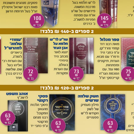
ור שכתבתי בנושא 'עיונים בספר פתחי תשובה', בהנחיית ד"ר
שם זה. בלועזית:
Eisenstadt
.
אייזנשטט בעל ה'פנים מאירות', שהיה בן אחותו של הש"ך.
 ר' יקותיאל יהודה גרינוואלד, מצבת קודש, ניו יורק תשי"ב; משה