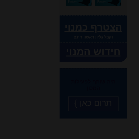
הצטרף כמנוי
וקבל גליון ראשון חינם
חידוש המנוי
היה שותף לפעילות
המכון
תרום כאן }