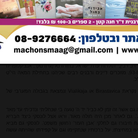
ם בלימוד גמרא מפרשים ופוסקים על סדר פרשיות התורה, יצא
 ורשה תרל"ד.
דב רבין, "תולדות עדת ישראל בהורודנא (גרודנא)", אנציקלופדיה
של גלויות, ט, ירושלים תשל"ג, עמ' 93-86, מוזכרים דיינים ורבנים רבים שכיהנו בתחילת המאה הי"ט
ל.
ם נקראת
Birastavica
או
Vialikaja
ונמצאת בגבולה המערבי של
 גם אשר זה זמן לא כביר יד ה' נגעה בי שנחליתי ונדכיתי עד מאד
. גם לאחר מכן היה חולה מאוד, וראו אצל לונסקי כיצד הבריא
חיבורו גם לחלקי 'אבן העזר' ו'חושן משפט'. לונסקי גם מביא
ו במחיצתו, על ברכותיו שנתקיימו וגם על קפידתו שהייתה עושה