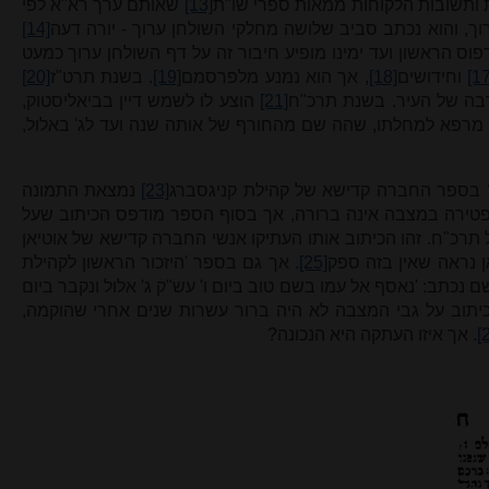
 ותשובות הלקוחות ממאות ספרי שו"ת
[13]
שאותם ערך רא"א לפי
ך, והוא נכתב סביב שלושה מחלקי השולחן ערוך - יורה דעה
[14]
פוס הראשון ועד ימינו מופיע חיבור זה על דף השולחן ערוך כמעט
[17
וחידושים
[18]
, אך הוא נמנע מלפרסמם
[19]
. בשנת תרט"ז
[20]
רבה של העיר. בשנת תרכ"ח
[21]
הוצע לו לשמש דיין בביאליסטוק,
 מרפא למחלתו, שהה שם מהחורף של אותה שנה ועד לג' באלול,
 בספר החברה קדישא של קהילת קניגסברג
[23]
נמצאת התמונה
פטירה במצבה אינה ברורה, אך בסוף הספר מודפס הכיתוב שעל
 תרכ"ח. זהו הכיתוב אותו העתיקו אנשי החברה קדישא של אוטיאן
 נראה שאין בזה ספק
[25]
. אך גם בספר 'היזכור הראשון לקהילת
 נכתב: 'נאסף אל עמו בשם טוב ביום ו' עש"ק ג' אלול ונקבר ביום
כיתוב על גבי המצבה לא היה ברור עשרות שנים אחרי שהוקמה,
[
. אך איזו העתקה היא הנכונה?