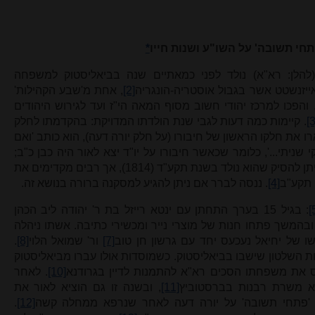
תחי תשובה' על השו"ע ושנות חייו
*
הלן: רא"א) נולד לפני כמאתיים שנה בביאליסטוק למשפחה
זנשטט אשר בגבול אוסטריה-הונגריה
[2]
, אחת מ'שבע הקהילות'
והפכו למרכז יהודי חשוב מסוף המאה הי"ז ועד לגירוש היהודים
[3
. קיימות כמה דעות לגבי שנת הולדתו המדויקת: בהקדמתו לחלק
 את חלקו הראשון של חיבורו (על חלק יורה דעה), הוא כותב 'ואם
י שניתי...', כלומר שכאשר חיבורו על יו"ד יצא לאור היה כבן כ"ב;
הקדמה זו נחתמה בתמוז תקצ"ו ולפיה ניתן להסיק שהוא נולד בשנת תקע"ד (1814), אך רבים מקדימים את
 תקע"ב
[4]
. ננסה לברר אם ניתן להגיע למסקנה ברורה בנושא זה.
[
: בגיל 15 בערך התחתן עם ינטא רייזל בת ר' יהודה ליב הכהן
ובהמשך פתחו חנות של מוצרי נייר ומכשירי כתיבה. אשתו ניהלה
ו של יחיאל נעכעס יחד עם גרשון חן טוב
[7]
ור' שמואל הלוי
[8]
.
ת השלטון שישבו בביאליסטוק. כשמוסדות אולו עברו מביאליסטוק
 את משפחתו הסכים רא"א להתמנות לדיין בגרודנא
[10]
. לאחר
א משרת רבנות בברסטוביץ
[11]
, ובשנה זו גם הוציא לאור את
 'פתחי תשובה' על יורה דעה לאחר שנרפא ממחלה קשה
[12]
.