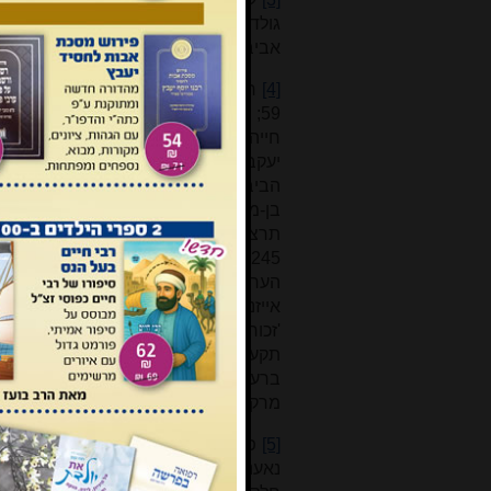
גולדשטיין, "מאמר שבע קהילות", בתו
אביב, 1955, עמ' קנו-קפב; ועוד.
[4]
ראה להלן. לקביעת שנת תקע"ג עיינו 
חייהם של חכמי ישראל באלף השישי, בנ
הביבליוגרפיה של בית הספרים הלאו
בן-מנחם, חכמי ליטא, ירושלים תשי"ט, עמ’ 
תרצ"א, עמ’ 100-87
;
פנקס ביאליסטאק, 1, ניו-יארק תש"ט, עמ’ 2-191
250-245.
אייזנש
'זכור לאברהם', חולון תשנ"ה, עמ' ק
תקע"ה: 'הרב מו"ה אברהם צבי הירש 
ברעסטאוויץ ובק"ק אוטיאן, נפטר בעיר 
מרקאוויץ, שם הגדולים השלישי, וילנא תר"
[5]
נ