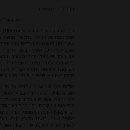
הרב ד"ר חנן יצחקי
על בעל 'פ
רבי אברהם צבי הירש אייזנשטט
[1]
(ל
מפורסמת של רבנים שמוצאה מהעיר איי
אשר נהנו מאוטונומיה דתית ותרבותית, 
משם סמוך לפני השואה בשנת תרצ"ח
]
אבן העזר של ספרו 'פתחי תשובה', בתארו
כי אז צעיר לימים הייתי, משנתי
כ"ב
ונק
לידתו בשנה או שנתיים, לשנת תקע"ג או
נקדים פרטים מעטים נוספים על חייו
5]
מגרונדא
[6]
. הם התגוררו בביאליסטוק, 
את החנות, והוא ישב ולמד בבית מדרש
הלקוחות העיקריים של החנות היו מוסדו
לגרודנא
[9]
העסק התמוטט, וכדי לפרנס
מספר שנים, בשנת תקצ"ו, קיבל רא"
המהדורה הראשונה של חיבורו הגדול