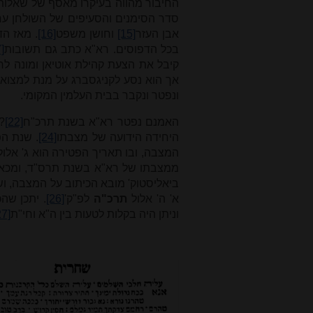
החיבור מהווה בעיקרו מאסף של שאלות
סדר הסימנים והסעיפים של השולחן ערו
אבן העזר
[15]
וחושן משפט
[16]
. מאז הד
בכל הדפוסים. רא"א כתב גם תשובות
]
קיבל את הצעת קהילת אוטיאן ומונה ל
אך הוא נסע לקניגסברג על מנת למצוא
ונפטר ונקבר בבית העלמין המקומי.
האמנם נפטר רא"א בשנת תרכ"ח
[22]
?
היחידה הידועה של מצבתו
[24]
. שנת ה
המצבה, ובו תאריך הפטירה הוא ג' אלול
ממצבתו של רא"א בשנת תרס"ד, ומכאן
ביאליסטוק' מובא הכיתוב על המצבה, ושם
א' ה' אלול
תרכ"ה
לפ"ק'
[26]
. יתכן שה
וניתן היה בקלות לטעות בין ה"א וחי"ת
27]