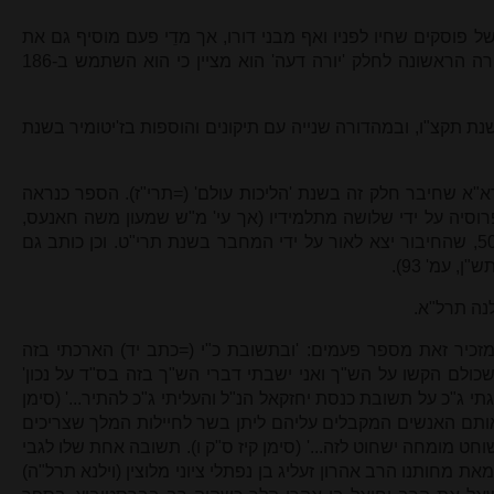
 פוסקים שחיו לפניו ואף מבני דורו, אך מדֵי פעם מוסיף גם את
דעתו בנושא המדובר. בהקדמה למהדורה הראשונה לחלק 'יורה דעה' הוא מציין כי הוא השתמש ב-186
נת תקצ"ו, ובמהדורה שנייה עם תיקונים והוספות בז'יטומיר בשנת
"א שחיבר חלק זה בשנת 'הליכות עולם' (=תרי"ז). הספר כנראה
וסיה על ידי שלושה מתלמידיו (אך עי' מ"ש שמעון משה חאנעס,
תולדות הפוסקים, ורשה תרע"א, עמ' 502, שהחיבור יצא לאור על ידי המחבר בשנת תרי"ט. וכן כותב גם
, עמ' 93).
לנה תרל"א.
מזכיר זאת מספר פעמים: 'ובתשובת כ"י (=כתב יד) הארכתי בזה
כולם הקשו על הש"ך ואני ישבתי דברי הש"ך בזה בס"ד על נכון'
גתי ג"כ על תשובת כנסת יחזקאל הנ"ל והעליתי ג"כ להתיר...' (סימן
 דאותם האנשים המקבלים עליהם ליתן בשר לחיילות המלך שצריכים
חט מומחה ישחוט לזה...' (סימן קיז ס"ק ו). תשובה אחת שלו לגבי
מאת מחותנו הרב אהרון זעליג בן נפתלי ציוני מלוצין (וילנא תרל"ה)