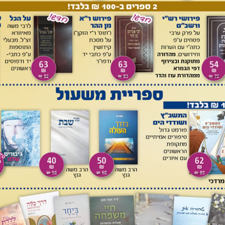
ך: השר רבי צבי פנקס (בעריכת הרב יהודה איסר אונטרמן), תל
למשל: רבי אברהם שטרן, מליצי אש, כרך ב, ניו יורק תשל"ה, עמ'
59; שלמה צוקרוב, ספרות ההלכה, ניו יורק תרצ"ב, עמ' 237; הרב דוד הלחמי, חכמי ישראל – תולדות
י ברק תשנ"ד (מהדורה שלישית); הערך "איזנשטט, אברהם צבי בן
יעקב", האנציקלופדיה העברית, ב, ירושלים ותל אביב תשי"א, עמ' 703. מקורות נוספים שנזכרו במפעל
מי הם:
לוי אווצינסקי, נחלת אבות, ווילנא תרנ"ד, דף ט; נפתלי
10-9
;
חייקל לונסקי, גאונים און גדולים פון נאענטן עבר, ווילנא
19
;
רבותינו שבגולה, ב, תשנ"ח, עמ’
בניגוד לכל הנ"ל יש המקדימים את לידתו לשנת תקע"ב (1812), כמו למשל אברהם שמואל
הערשבערג, יזכור בוק, ניו יורק תש"ט, עמ' 192, וכן מובא באנציקלופדיה אוצר ישראל ליהודה דוד
טיין, ניו יורק תרס"ו, עמ' 268, וכן כתב הרב בצלאל ויכלדר, 'ספר פתחי תשובה', בתוך: קובץ תורני
סז. מעניין שבספר 'שם הגדולים השלישי' מאחר את לידתו לשנת
אייזענשטאט, הגאון המובהק והמפורסם בחיבוריו שהיה אבד"ק
קעניגסבערג בשנת תרכ"ח ג' אלול בן נ"ג שנה לימי חייו'... משה
ע, אות א סימן רנט; חאנעס, תולדות הפוסקים עמ' 502.
פרטים אלו לקוחים מתוך ספר יזכור להרשברג הנ"ל, עמ' 192-191; חייקל לונסקי, גאונים און גדולים פון
אענטן עבר, וילנא תרצ"א, עמ' 104-87; הרב ויכלדר, ספר 'פתחי תשובה', עמ' קסו-קסז; רבותינו שבגולה –