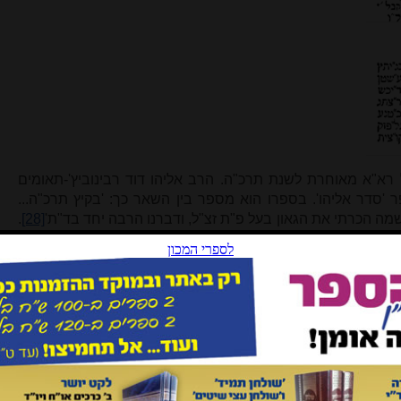
רא"א מאוחרת לשנת תרכ"ה. הרב אליהו דוד רבינוביץ'-תאומים
'סדר אליהו'. בספרו הוא מספר בין השאר כך: 'בקיץ תרכ"ה...
שמה הכרתי את הגאון בעל פ"ת זצ"ל, ודברנו הרבה יחד בד"ת'
[28]
.
פטירתו בקניגסברג עקב מחלתו
[29]
, ובעיר זו נפטר בג' באלול;
ן בשלהי תרכ"ה ניתן להוכיח שלא שהה בקניגסברג ולכן גם לא
ר 'משאת בנימין', ספר שו"ת שכתב בנו של רא"א ונערך על ידי
, כתוב במפורש: 'בשנת תרכ"ח הגיע
לו
השמועה
הנוראה
ע"ד [=על
״ת
שנפטר
בקעניגסברג
(ג' אלול תרכ"ח)'. השנה תרכ"ח מוכחת
[30
בחודש כסלו תרכ"ט, שבה מתבשר הציבור בשמועה הרעה
ג בן חמישים ושש שנה
[31]
.
"א הוא בוודאות ג' אלול שנת תרכ"ח, ושנת לידתו הייתה כנראה