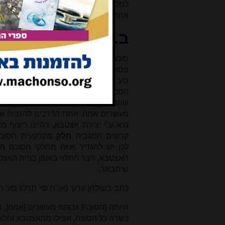
לחלק זה (
A
) כחלק מדופן עקומה
[5]
. בה
אחת עומד בסתירה להכשר סוכה אחרת, 
ב. דין אִצטבא בס
סוכה שהיא גבוהה למעלה מעשרים
פסולה (סוכה ב, א, שולחן ערוך או"ח ס
סע' א). כדי להכשיר אותה צריכים לה
הסכך או להגביה את קרקעית הסו
שהמרחק מקרקעית הסוכה לסכך יהי
מעשרים אמה. אחת הדרכים להגביה א
היא ע"י יצירת אצטבא, דהיינו ריצוף מ
קרשים המגביה
חלק
מקרקעית הסוכה
לכן יש להגדיר איזה מחלקי הסוכה הו
האצטבא, דבר התלוי באופן בניית האצטב
שיתבאר.
כתב בשולחן ערוך (או"ח סי' תרלג סע' ה)
הייתה [הסוכה] גבוהה מעשרים [אמה], ו
כשרה כל הסוכה, אפילו מהאצטבא והלאה. 