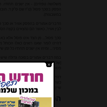
משלושה טפחים) - אין ישנים תחתיו. 
הפסק בסכך פסול (ט"ז שם ס"ק ד, הובא
במשבצות).
הדברים אמורים בהפסק אוויר או סכך 
לבין אוויר, כאשר הם נמצאים בקצה הסוכה
סכך פסול... מן הצד אינו פוסל אלא ב
דהיינו לומר שאנו רואים כאלו הכותל
מסיני... ומיהו אין ישנים תחתיו כל זמן 
במה דברים אמורים בסוכה גדולה שיש 
[של סכך כשר], אבל בסוכה קטנה שאין
פסולה, בפחות משלושה כשרה וישנים ת
דהיינו שדין 'דופן עקומה' נוהג רק ב
כשרה אפילו אם יש יותר מארבעה טפחים
שייך בהפסק אוויר
[3]
.
הפסק שאינו פוסל