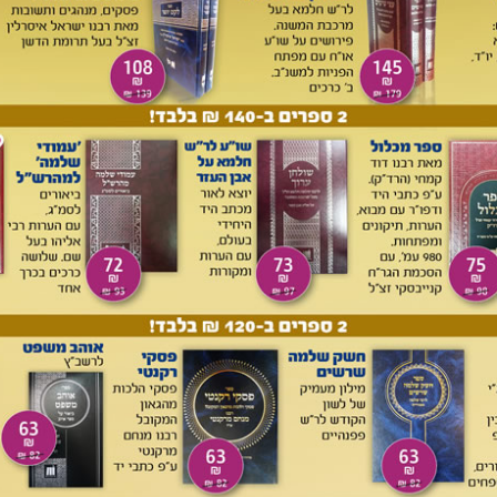
 היינו דווקא שהפסיק סוכה לשתיים ולא נשאר שיעור הכשר סוכה
 שיעור סוכה במקום אחד המקום ההוא כשר, ואף שמבחוץ אם
(סוכה פ"א סי' לג) – מבחין בין שני מצבים בהם הפסק הסכך
אורכה:
ול (או
יך לכל
הסוכה
מהצדדים
ק דופן
 פסולה
הנ"ל);
) עובר
בין שתי הדפנות המקבילות (ראה ציור 2), אזי
הסוכה,
ד הוא
דופן