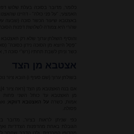
כלומר, מדובר בסוכה בעלת שלוש דפנו
האמצעי, "על פני כולה" - דהיינו שהאצט
באצטבא שיעור הכשר סוכה (שבעה על
שהרי היא צמודה לשלושת דפנות הסוכה
והוסיף השולחן ערוך שלא רק האצטבא
"פְּסַל היוצא מן הסוכה נידון כסוכה" (
כשר וניתן לשבת תחתיו (רש"י סוכה ד, א
אצטבא מן הצד
בשולחן ערוך (שם סעיף ו) הובא ציור נו
אם בנ
מן האצטבא עד כותל השני פחות 
אמות, כשרה
על האצטבא דווקא
; וא
פסולה.
כפי שניתן לראות בציור, מדובר ב
הגובלת באחת מהדפנות הצדדיות ואף
מהדופן המרכזית, ולכן הדבר שחסר ל