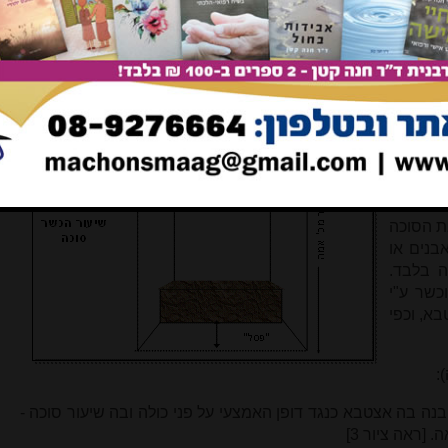
משך הדברים ננסה בעזה"י לבחון מצבים נוספים בהן הכשר סוכה
ולראות האם גם בהם ניתן להכשיר את שתי הסוכות.
וכה הגבוהה מעשרים אמה
 אמה -
י' תרלג
נמיך את
כה, עד
ה פחות
ת הסוכה
אבנים או
 בלבד.
כשר ע"י
א, וכפי
:
בנה בה אצטבא כנגד דופן האמצעי על פני כולה ובה שיעור סוכה -
[ראה ציור 3]