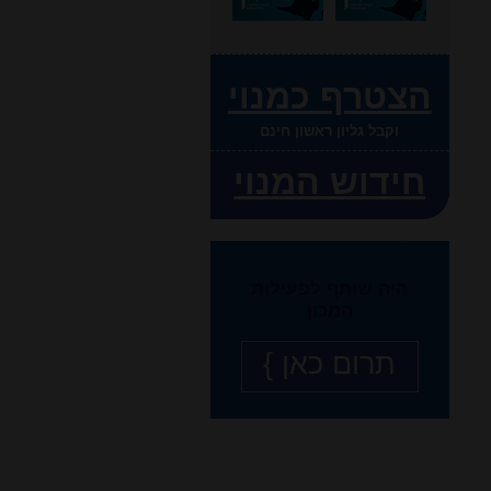
הצטרף כמנוי
וקבל גליון ראשון חינם
חידוש המנוי
היה שותף לפעילות
המכון
תרום כאן }