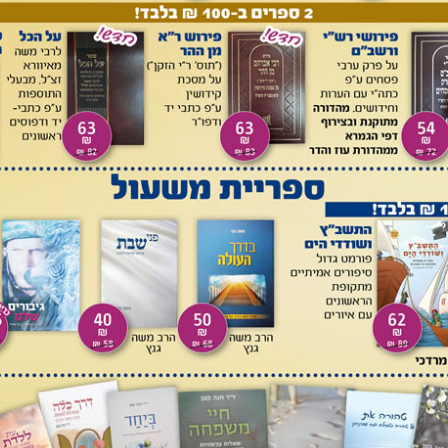
ו שיעור
) הוא
מהווה
ו נצרך
 שתחת
דופן
לכן מצד
אמצעית
ס לסכך
צמוד
להכשיר
 עפ"י
מצעית (
A
)
 הדופן האמצעית (
C
), סותרת האחת את רעותה, שכן אם אנו
אמצעית (
A
) ועִמו הסכך הפסול (
B
) כדופן עקומה (בכדי להכשיר
שר לשבת בסוכה הפנימית, שהרי מהלכות דופן עקומה שאין לשבת
 תחת הדופן). אך למרות זאת, פוסק הרא"ש (שם, והובאו דבריו
חס לשתי סוכות אלו ככשרות, שכן ביחס לחלק הפנימי (
A
) איננו
ציון, שם אות יד), אע"פ שכלפי החלק החיצון (
C
) אנו מתייחסים