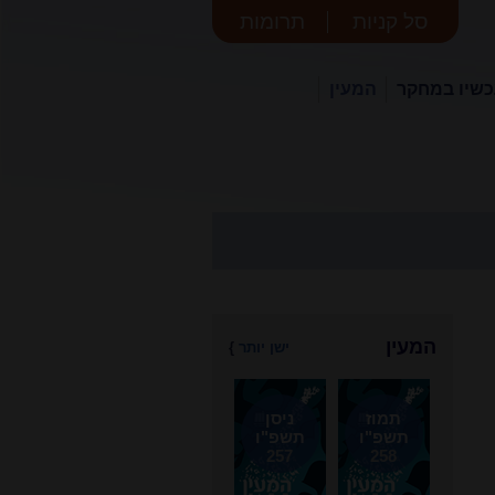
סל קניות
תרומות
שיו במחקר
המעין
המעין
ישן יותר
}
תמוז
ניסן
תשפ"ו
תשפ"ו
257
258