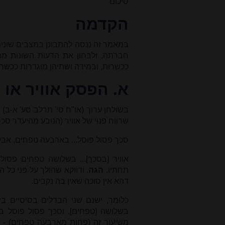
סיכום
הקדמה
במאמר זה ננסה להתבונן במצבים שונים 
חברתה, ולבחון את הדעות השונות מתי
ככשרות, ובמידה ושתיהן מוגדרות ככשרו
א. הפסק אוויר או 
בשולחן ערוך (או"ח סי' תרלב סע' א-ב) 
שרווח פנוי של אוויר (הנובע מהיעדר סכ
סכך פסול פוסל... בארבעה טפחים, אבל
אוויר [בסכך]... בשלושה טפחים פסו
תחתיו.
הגה
. ודווקא שהולך על פני כל ה
דהא אין סוכה שאין בה נקבים.
כלומר, ישנם שני הבדלים בסיסיים בי
בשלושה [טפחים], וסכך פסול פוסל ב
משיעור זה (פחות מארבעה טפחים) - מו