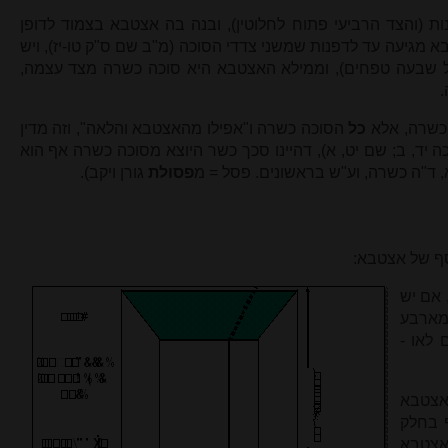
ת (והצד הרביעי פתוח לחלוטין), ובנה בה אצטבא בצמוד לדופן
בא מגיעה עד לדפנות שמשני צדדי הסוכה (מ"ב שם ס"ק טו-יז), ויש
 שבעה טפחים), וממילא האצטבא היא סוכה כשרה מצד עצמה,
.
 כשרה, אלא
כל
הסוכה כשרה ו"אפילו מהאצטבא והלאה", וזה מדין
סוכה יד, ב; שם יט, א), דהיינו סכך כשר היוצא מסוכה כשרה אף הוא
, ד"ה כשרה, וע"ש בראשונים. פסל = מ
פסולת
גורן ויקב).
סף של אצטבא:
ה האצטבא מן הצד [ראה ציור 4], אם יש
מארבע
ם לאו -
אצטבא
 בחלק
אצטבא