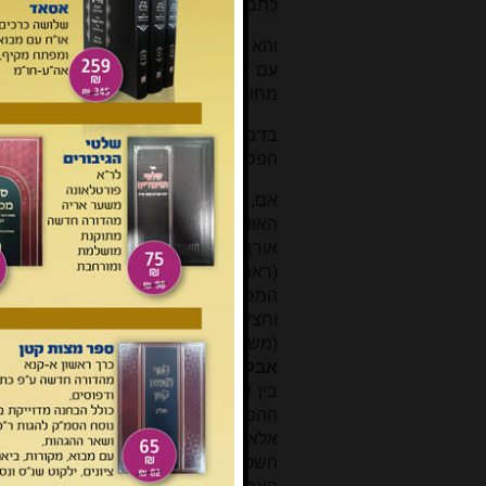
כתב הרמ"א (שם סעיף ב):
והא דסכך פסול בארבעה ואוויר בשלושה,
עם דפנות במקום אחד; אבל אם נשאר
מחובר לו מן הצדדים.
בדבריו אלו, הרמ"א – בעקבות הרא"ש 
הפסול (או האוויר) חוצה את הסוכה לכל 
אם, בסוכה של שלוש דפנות, הסכך הפס
האוויר) יוצא מהדופן האמצעית וממש
אורך הסוכה, וכך הפסק זה חוצה את 
(ראה ציור 1), אזי בכל אחד 
המסוככים כהלכה (
A
ו-
C
בציור) יש ר
וחצי (וליתר דיוק: שתי דפנות) והסוכה
(משנה ברורה שם ס"ק יג, ע"פ הרא"ש 
אבל
אם ההפסק (של סכך פסול או אוויר
ההפסק של סכך פסול איננו פוסל את 
אלא מחלק אותה לשני חלקים, חלק אח
השטח שתחת הסכך הכשר הסמוך ל