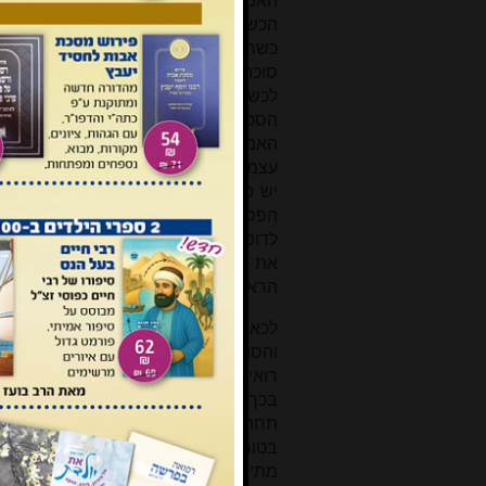
האמצעית (
A
), שאם הוא גדול דיו ויש ב
הכשר סוכה (שבעה על שבעה טפחים
כשר, שכן בעצם שטח זה בפני עצמו 
סוכה כשרה, והמשך הדפנות והסכך איננ
לכשרותה, והחלק השני הוא השטח
הסכך הכשר הנמצא מרוחק מן ה
האמצעית (
C
), ולו יש רק שתי דפנות, ו
עצמו הוא פסול; אכן אם ממנו לדופן ה
יש פחות מארבע אמות - ניתן להתייח
הפסול (
B
)
ביחד
עם הסכך הכשר ה
לדופן האמצעית (
A
) כדופן עקומה
[4]
, ו
את הישיבה תחתיו (מ"ב שם ס"ק טו,
הרא"ש הנ"ל).
לכאורה, כשרות שתי סוכות אלו (שבציור 2), הסוכה בעלת הסכך הכשר הצמוד לדופן הא
והסוכה בעלת הסכך הכשר המרוחק מן
רואים את הסכך הכשר הצמוד לדופן ה
בכך את הסוכה החיצונית), אזי אי אפ
תחתיה (כי צריך לשבת תחת הסכך, ולא
בטור שם ובשאר המפרשים) שניתן להתיי
מתייחסים לסכך זה כדופן עקומה (שער ה