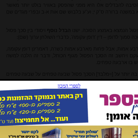
הסיבה להבדלים אלו היא מפני שהפסק באוויר בולט יותר מאשר
 במשנה ברורה ס"ק י; וע"ע בלבוש שם אות א-ב ובפרי מגדים שם
פסול הנמצא באמצע הסוכה. ישנו
הבדל נוסף
ויסודי בין סכך פסול
 סמוך לדופן – דין 'דופן עקומה', כדברי השולחן ערוך (שם):
ארבע אמות, אבל פחות מארבע אמות כשרה, דאמרינן דופן עקומה,
 נעקם ויחשב זה הסכך הפסול מגוף הכותל, ודבר זה הלכה למשה
שיש בו ארבעה טפחים.
בה יותר על [=מלבד] הסכך פסול שבעה טפחים על שבעה טפחים
 בה אלא שבעה על שבעה, בין באמצע בין מן הצד בשלושה טפחים
חתיו ומצטרף להשלים הסוכה לכשיעור.
הפסק של סכך פסול הנמצא בקצה הסוכה סמוך לדופן (ואז הסוכה
 סכך פסול ובלבד שלא יהיה בה ארבע אמות או יותר), אך איננו
 את הסוכה אלא מפצל אותה