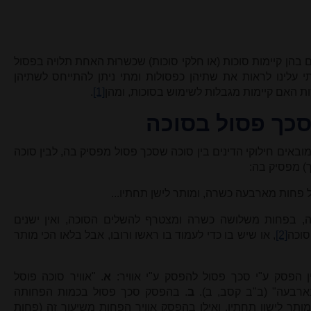
בהן קיימות סוכות (או חלקי סוכות) שכשרוּת האחת תלויה בפסול
 עלינו לראות את שתיהן כפסולות ומתי ניתן להתייחס לשתיהן
ת האם קיימות מגבלות לשימוש בסוכות, ומהן
[1]
.
סכך פסול בסוכה
מובאים חילוקי הדינים בין סוכה שסכך פסול מפסיק בה, לבין סוכה
ך) מפסיק בה:
 פחות מארבעה כשרה, ומותר לישן תחתיו...
לה, בפחות משלושה כשרה ומצטרף להשלים הסוכה, ואין ישנים
סוכה
[2]
, או שיש בו כדי לעמוד בו ראשו ורובו, אבל בלאו הכי מותר
ן הפסק ע"י סכך פסול להפסק ע"י אוויר:
א
. "אוויר סוכה פוסל
ארבעה" (ב"ב קסב, ב).
ב
. בהפסק סכך פסול בכמות הפחותה
תר לישון תחתיו, ואילו בהפסק אוויר הפחות משיעור זה (פחות