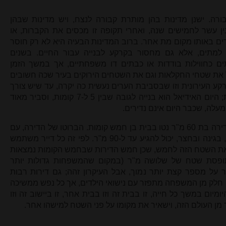
רה. ישנן מדינות בהן מותרת קבורה לנצח, ויש מדינות שבהן
ן עשר לחמישים שנה, ואחרי תקופה זו מכסים את הקברות, או
ים באותו מקום מת אחר. ברוב המדינות הבעיה היא לא רק חוסר
למתים, אלא גם מחסור בקרקע לבנייה עבור החיים. בשנים
ם כחווילות בודדות או כבתים דו משפחתיים, אך במשך הזמן
ול את שטחי החקלאות וגם את השטחים הירוקים בעיר שכה חשובים
 העירונית וזו שבסביבת הערים נעשית כה יקרה, עד שיש צורך
לשכן את התושבים בבניינים רבי קומות; היום האידיאל הוא בנייה לגובה שבין 5 ל-7 קומות, וסביר מאוד
מעלה, שכבר היום אינם נדירים.
נניח שמשפחה בת חמש נפשות חיה בדירה בת 60 מ"ר נטו בבית בן חמש קומות. הברוטו של הדירה, עם
חלקה בחדר המדרגות, בכניסה, בחניה, בגינה ובחצר, יכול להגיע עד ל-90 מ"ר. לפי זה כל דייר משתמש
שטח של 15 מ"ר. נחלק את השטח הזה לחמש, שכן חמש הדירות שבחמש הקומות נמצאות
תופסת שטח של שלושה מ"ר (במקום שהמשפחות גדולות יותר
ר על מספר קצת יותר נמוך, אבל העיקרון זהה; גם דירות רבות
. חלק מן המשפחה מתפזר עם נישואי הילדים, אך כל נפש ממשיכה
יום במשך כל חייה, זו בבית זה וזו בבית אחר, זו ביישוב זה וזו
 מן העולם הזה, וישאיר את מקומו על פני השטח למישהו אחר.