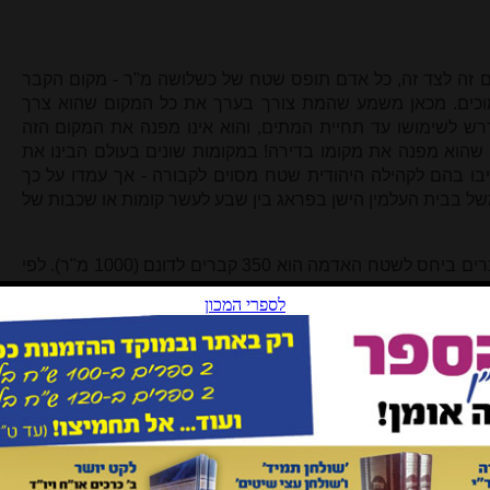
 זה לצד זה, כל אדם תופס שטח של כשלושה מ"ר - מקום הקבר
וכים. מכאן משמע שהמת צורך בערך את כל המקום שהוא צרך
רש לשימושו עד תחיית המתים, והוא אינו מפנה את המקום הזה
שהוא מפנה את מקומו בדירה! במקומות שונים בעולם הבינו את
יבו בהם לקהילה היהודית שטח מסוים לקבורה - אך עמדו על כך
של בבית העלמין הישן בפראג בין שבע לעשר קומות או שכבות של
לפי חשבון החברות קדישא, מספר הקברים ביחס לשטח האדמה הוא 350 קברים לדונם (1000 מ"ר). לפי
 הבאות ימותו בארץ, בה חיים היום כשישה מיליון יהודים, כעשרה מיליון בני
אדם. השטח הנחוץ לקבורה לפי זה הוא כ-28 אלף דונם, שהוא כשטח בני-ברק, גבעתיים ורמת-גן ביחד, או
ד מבין שיש כאן בעיה.
גדולים במשך ההיסטוריה.