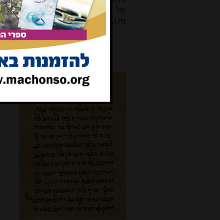
של מערה... שש אמות על שמונה, ופו
מכנגדן, ואחד מימין הפתח ואחד מן השמ