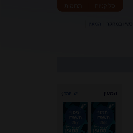
סל קניות
תרומות
שיו במחקר
המעין
המעין
ישן יותר
}
תמוז
ניסן
תשפ"ו
תשפ"ו
257
258