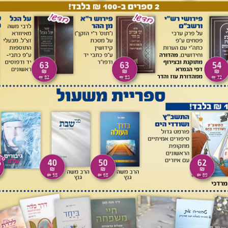
יין, כראוי – עצמותיו משוחין, וכן מי ששתייתו מרובה מאכילתו –
יה צריך להעביר ולהוציא אבא שאול מקברם ולקוברם מחדש כדי
, לפי צבע העצמות, איזה יין שתה כל אחד מהם?...
עקב שׂם מצבה על קברה של רחל, וזה היה כנראה דבר מיוחד שכן
ייתה סמל לדברים שונים, אבל לא סימן לקברים. הקברים היו
 שפוך על גביהם, כפי שמוצאים עד היום בבתי עלמין עתיקים
יו יוצאים באביב לסמן את הקברים. תהליך זה היה כה חשוב, עד
המועד
[4]
. הרב ברטנורא מציין: 'עושים ציונים על הקברות - שהיו
ן לעוברי דרכים שלא יעברו במקום טומאה'. היה צורך לשמור ככל
א דרגת טומאה גבוהה והיה צריך מאוד להתרחק ממנו בעיקר מי
ן הפסח
[5]
. הגמרא
[6]
אפילו מוצאת סמכא לציון הקברות מהתורה,
ה אצלו ציון'. הבעיה עוד יותר גדולה, כיוון שאדם שאין לו קוברים
 אותו מת מצוה? 'כל שהוא צווח ואין בני העיר שומעין קולו'
[9]
. יש
ם, אלא שלא מצאום מיד. את הנפטרים קברו. עם היוודע זהות
לקטים את העצמות. קרוב לוודאי שחלק מהקברים נשכחו, או
 אותם מהמקום. קרו תקלות רבות, לכן היתה הקבורה צריכה
 קנו חלקות קבורה וקברו במערות. במערות אלו התקינו כוכים. כך
רו לעשות לו קבר וכן המקבל מחברו לעשות לו קבר, עושה תוכה