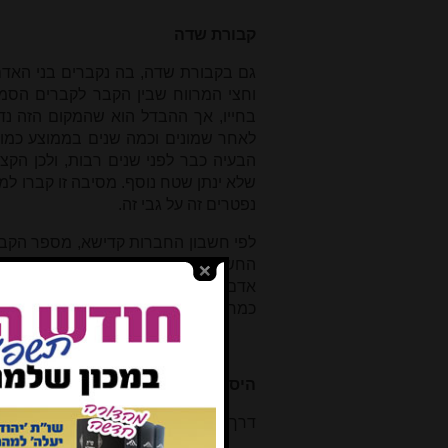
קבורת שדה
גם בקבורת שדה, בה נקברים בני האדם
וחצי המרווח שבין הקבר לקברים הסמ
בחייו, אך ההבדל הוא שהמקום הזה נד
לאחר שמונים וכמה שנים בממוצע כמו 
הבעיה כבר לפני שנים רבות, ולכן הקצ
שלא ינתן שטח נוסף. מסיבה זו קברו למ
נפטרים זה על גבי זה.
החשבון במשך 120 השנים
כמחצית גודלה של העיר תל-אביב. כל אח
היסטוריית הקבורה בעם ישראל
דרך הקבורה בעם ישראל עברה שינויים 