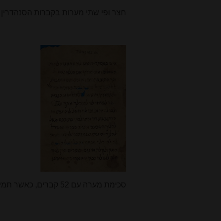
חצר ופי שתי מערות בקברות הסנהדרין
סכימת מערה עם 52 קברים, כאשר תמיד בשמונה קברים בפינות הקברים בשתי קומות (לפי רש"י)