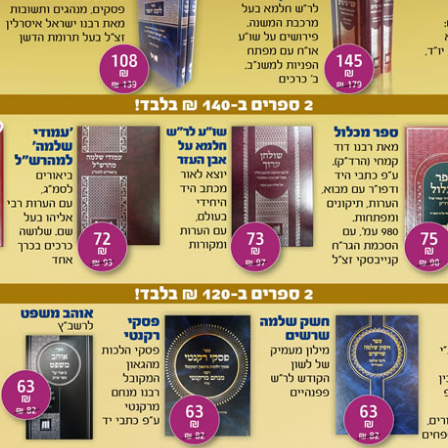
ה אפשרות. אברהם פנה לבני חת וקנה מהם את השדה ומערת
חל נקברה על אם הדרך, בדרך אפרת היא בית לחם, וסביב קברה
מוצאים קברות של אנשים חשובים שעליהם יש לנו מסורת, כמו קבר
אל ברמה, ואבשלום בנה לו 'יד' בחייו כי לא היו לו בנים, וסביבה
צבו קברות עתיקים המכונים היום קברות הסנהדרין וקברות מלכי
רות תנאים ועוד. הקברות הללו מפוזרים ברחבי הארץ. אבל היכן
או במגרשים שכורים, למשך שנה עד לעיכול הבשר, ואז הועברו
ים.
בכמה מקומות בתלמוד דנים בעניין שדה שנאבד בו קבר או שנחרש
ר? אחד ההסברים הוא שהיו קוברים לזמן ואח"כ היו מוציאים את
את המקום ו'נאבד' הקבר, או שבטעות חרשו את המקום כי החורש
דאי שהיה מקובל לקבור בקברות המשפחה אחרי שנתעכל הבשר,
ופה התלמודית - כך משמע מפרקים יב-יג במסכת שמחות.
'קובר מתים הייתי, והייתי מסתכל בעצמות של מתים, השותה יין חי