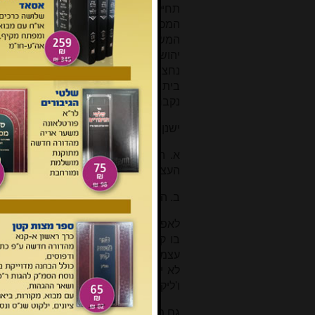
תחילה קברו כנראה בכל מקום שהיית
המכפלה, בה נקברו האבות והאמהות. ר
המשיכו הערבים לקבור עד לדורנו. אנו 
יהושע בגבול נחלתו בהר אפרים, קבר שמו
נחצבו עוד קברים בסלע. יותר מאוחר נח
בית דוד בירושלים, קברות המכבים, קב
נקברו תושבי הארץ הרגילים?
ישנן כמה אפשרויות:
א. הם נקברו באופן זמני בשדותיהם, 
העצמות לקברות המשפחה במערה וכד'.
ב. היו להם קברות משפחה במערות וכוכ
לאפשרות הראשונה ישנן כמה סימוכין: 
בו קבר. כיצד ייתכן שלא יודעים על קב
עצמות הנפטר, וקרה שלא מצאו בדיוק 
לא ידע על קיום הקבר
[1]
. בכל אופן ו
ו'ליקוט עצמות' היה תהליך מקובל בתק
גם מעניינת המימרא של אבא שאול
[2]
: 