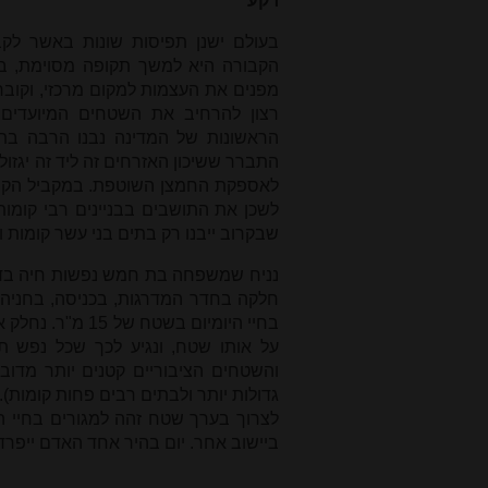
רקע
בעולם ישנן תפיסות שונות באשר לקבו
הקבורה היא למשך תקופה מסוימת, בי
מפנים את העצמות למקום מרכזי, וקובר
רצון להרחיב את השטחים המיועדים 
הראשונות של המדינה נבנו הרבה בתי
התברר ששיכון האזרחים זה ליד זה יגז
לאספקת החמצן השוטפת. במקביל הקרקע
שבקרוב ייבנו רק בתים בני עשר קומות ו
בחיי היומיום ב
על אותו שטח, ונגיע לכך שכל נפש 
והשטחים הציבוריים קטנים יותר מדוב
גדולות יותר ולבתים רבים פחות קומות)
לצרוך בערך שטח זהה למגורים בחיי היומ
ביישוב אחר. יום בהיר אחד האדם ייפרד