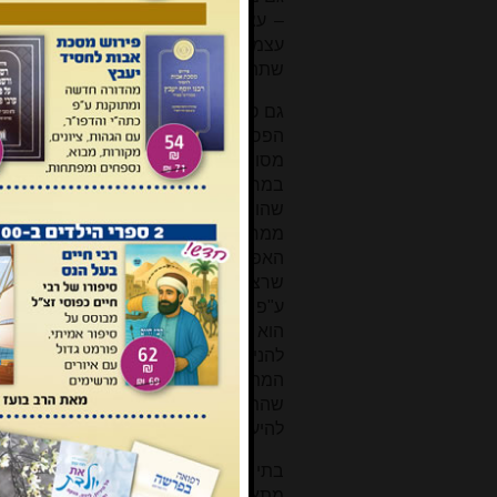
– עצמותיו שרופין, מזוג – עצמותיו סכו
עצמותיו שרופין'. כמה עשרות מתים ה
שתהיה לו ידיעה כל כך ברורה כדי להכיר
גם סימון הקברים לא היה דבר מקובל. י
הפסוק טורח לספר את זה
[3]
. מצבה ה
מסומנים בגלי אדמה, לעיתים היה סיד
במרוקו. הסיד היה נמס בחורף, ולכן ה
שהותר לצאת לסמן את הקברים בחול 
ממחין סיד ושופכין על הקבר, והוא סימ
האפשר על דיני טומאה וטהרה. קבר הו
שרצה לבוא לירושלים ולהקריב את קרב
ע"פ לימוד מהפסוק
[7]
'וראה עצם אדם ובנ
הוא 'מת מצוה' שקונה מקומו
[8]
. מי הוא
להניח שלהרבה ממתי המצוה היו קוברי
המת, היו מחכים עד לעיכול הבשר ומ
שהתושבים הניחו שהקרובים כבר פינו
להיעשות בדרך יותר מסודרת.
בתי קברות מסודרים לא היו להם. אנשים
מתארת המשנה
[10]
: 'המוכר מקום לחב