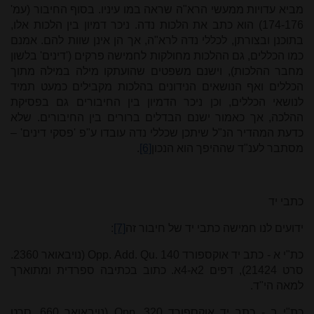
מביא עדויות ממעשי הרא"ה שראה במו עיניו. בסוף החיבור (עמ'
174-176) הוא כתב את הלכות נדה. ניכר דמיון בין הלכות אלו,
בתוכנן ובצורתן, לכללי נדה לרא"ה, אך הן אינן שוות להם. אמנם
כמו הכללים, גם ההלכות מחולקות לחמישה פרקים ('דינים' בלשון
מחבר ההלכות), וישנם משפטים שהועתקו מילה במילה מתוך
הכללים ואף הנושאים הנידונים בהלכות מקבילים כמעט תמיד
לנושאי הכללים, וכן ניכר הדמיון בין החיבורים גם בפסיקת
ההלכה, אך כאמור ישנם הבדלים ברורים בין החיבורים. שלא
כדעת המהדיר הנ"ל שיתכן שכללי נדה עובדו ע"פ 'פסקי דינים' –
מסתבר לענ"ד שההיפך הוא הנכון
[6]
.
כתבי יד
ידועים לנו חמישה כתבי יד של חיבור זה
[7]
:
כת"י א - כתב יד אוקספורד
Opp. Add. Qu. 140
(נויבאואר 2360.
סרט 21424), דפים 2א-4א. כתוב בכתיבה ספרדית ומתוארך
למאה הי"ד.
כת"י ב - כתב יד אוקספורד
Opp. 320
(נויבאואר 660. סרט