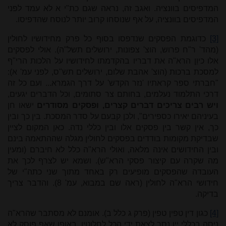
המדפיסים בוונציה. ואגב זה, נראה שגם כת"י א לא עמד לפני
המדפיסים בוונציה, על אף שנוסחו קרוב יותר לנוסח שהדפיסו.
[3]
כדוגמת הפסקים שנדפסו בסוף כל פרק מחידושיו לחולין
(מהד' ר"ח פרוש, הוצ' צפונות, ירושלים תשל"ה). אולי לפסקים
אלו כיוֵן הרא"ה את דבריו בהקדמתו לחידושיו על הלכות הרי"ף
למסכת ברכות (הוצ' אהבת שלום, ירושלים תש"ס, לפני עמ' א):
"חברתי ספר קראתיו 'נזר הקדש' על דרך הגמרא... ועם כל זה
דרכי התלמוד נעלמים, בחותם צר סתומים, וכל הדברים יגעים,
ויש רבים צריכים דברים קצרים, ופסקים מסודרים
ישאו חן
בעיניהם יאירו כספירים", ולכן קבעם על סדר המסכת. בין כך ובין
כך, אין קשר בין פסקים אלו ובין כללי נדה. כאן המקום לציין
שבדיקת מקומות בודדים בפסקים לחולין מגלה שההתאמה בינם
ובין החידושים אינה מלאה, ואולי הרא"ה כלל לא חיברם (ומעין
מה שקרה עם קיצור פסקי הרא"ש). ושמא יש לצרף לכך את
העובדה שהפסקים מופיעים רק באחד מתוך שני כתה"י של
חידושי הרא"ה לחולין (ראה שם במבוא, עמ' 8). והדבר צריך
בדיקה.
[4]
כגון דין טפין טפין (פרק ג כלל ב). אומנם לא מסתבר שהרא"ה
ניסה בכללי יין נסך לצאת ידי הכל לחלוטין, באופן שאף פוסק לא