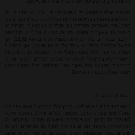
דומות בעיקרן, לא ציינתי את ההבדלים הדקים שישנם.
מיספור הכללים מופיע רק בשני כתבי יד - כת"י פ וכת"י ב, ויש
הבדלים ביניהם הן במיקום תחילת הכללים והן בחלוקתם. סופרי
כתבי היד האחרים הפרידו בין הכללים באמצעות נקודות או
רווחים אך בעקביות נמוכה מזו של כת"י פ וכת"י ב. מחתימת
החיבור בכת"י ב וכת"י מ עולה שמניין הכללים הוא 31
[12]
, אך
בפועל מספרם בכת"י ב עומד על 29 או 30
[13]
. אך בכת"י פ
מחולק החיבור ל-34 (שאר כתה"י אינם ממוספרים). הילכך, לא
נראה לי שיש בידינו כדי לשחזר את מספר הכללים המקורי, ואחרי
ההכרעות שקבענו בכל מקום עפ"י החלוקה בכל כתה"י נמצא
מספר הכללים במהדורה זו 32.
המהדורה הנוכחית
נוסח מהדורה זו הוא אקלקטי. בדרך כלל ההכרעות נעשו עפ"י רוב
כתה"י (גם בענייני כתיב, מספור כללים וכדו'). הוספנו פיסוק
לתועלת הלומדים, ראשי-תיבות וקיצורים פתחנו מדעתנו רק
כשהפתיחה ודאית וגם יש בה כדי להקל על הלומדים. רק על
שינויים בעלי משמעות הערנו בשוליים, ובתנאי שהיה מקום