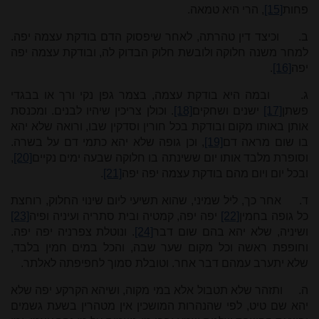
פחות
[15]
, הרי היא טמאה.
ב.
וכיצד דין טהרתה, לאחר שיפסוק הדם בודקת עצמה יפה.
למחר משנה חלוקה ולובשת חלוק הבדוק לה, ובודקת עצמה יפה
יפה
[16]
.
ג.
ובמה היא בודקת עצמה, בצמר גפן נקי ורך או בבגדי
פשתן
[17]
ישנים ושחקים
[18]
. וכולן צריכין שיהיו לבנים. ומכנסת
אותן באותו מקום ובודקת בכל חורין וסדקין שבו, ורואה שלא יהא
בו שום מראה דם
[19]
, וכן גופה שלא יהא כתמי דם על בשרה.
וסופרת מלבד אותו יום ששינתה בו חלוקה שבעה ימים נקיים
[20]
,
ובכל יום ויום מהם בודקת עצמה יפה יפה
[21]
.
ד.
אחר כך, ליל שמיני, שהוא תשיעי ליום שינוי החלוק, רוחצת
כל גופה בחמין
[22]
יפה יפה, קמטיה ובית סתריה ועיניה ופיה
[23]
ושיניה, שלא יהא בהם שום דבר
[24]
. ונוטלת צפרניה יפה יפה.
וחופפת ראשה וכל מקום שער שבה, והכל במים חמין בלבד,
שלא יתערב עמהם דבר אחר. וטובלת סמוך לחפיפתה לאלתר.
ה.
ותזהר שלא תטבול אלא במי מקוה, ושיהא הקרקע יפה שלא
יהא שם טיט, לפי שהנהרות המושכין אין מטהרין בשעת גשמים