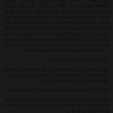
בגלל סתירה זו. והנה, בספר הנייר (סי' כט) כתב: "ובקומה
למחרת
ממטתה תלבש חלוק לבן. ובחורף שהיא נעורה הרבה
בלילה תלבש חלוק לבן
מיד אחר הבדיקה
של ערבית או נקי
מכתם, ותתחיל לספור שבעה נקיים". ועל פי זה נראה ליישב דברי
הרא"ה, שהנשים היו מחליפות את החלוק רק למחרת מכיון שהיו
רגילות בימיהם לישון מיד בתחילת הלילה (ורק בחורף, שהלילות
ארוכים, היו ערים גם בלילה, וכעדות ספר הנייר), וגם נהגו לישון
בלי בגדים, ולכן רק למחרת היה שייך שתחליף את חלוקה. אך
מצד הדין החל מרגע ההפסק צריכה לשנות חלוקה ללבן (תודתי
לר' אבישי גרינצייג הי"ו שהאיר עיני בהבנת הדברים).
[17]
'בבגדי פשתן' - בכת"י ב: בבגדים.
[18]
=ושחוקים (וכך גם הנוסח בכת"י מ). ו"שחקים" היינו לישנא
דגמרא (יומא כד, א; כתובות מח, א; שם סד, ב). ואולם, בכת"י ב
נשמטה מילה זו, וכן בפסקים לאחיין הרא"ה.
[19]
בכת"י פ (ומשם בדפוס): אדמימות דם בין אדום בין שחור.
[20]
ראה לעיל כלל ב הע'
15
. הרשב"ץ (שו"ת ח"ג סי' נח) כתב
שהרא"ה היקל בזה, שיכולות לספור גם את יום ההפסק בטהרה
בכלל השבעה נקיים. וצ"ע.