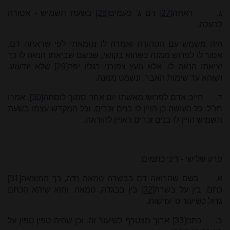
ג.
ראתה
[27]
דם ג' פעמים
[28]
בשעת תשמיש - אסורה
לבעלה.
היה משמש עם הטהורה ואמרה לו נטמאתי לפי שראתה דם,
אסור לו לפרוש ממנה כשהוא בקושי, שכשם שביאתו הנאה לו כך
יציאתו הנאה לו. אלא נועץ צפורני רגליו יפה
[29]
שלא יזדעזע,
ושוהא עד שימות האבר, ונשמט ממנה.
ד.
חייב אדם לפרוש מאשתו יום אחד סמוך לוסתה
[30]
. אמרו
חז"ל: כל העושה כן הויין לו בנים זכרים. וכל המקדש עצמו בשעת
תשמיש הויין לו בנים זכרים ראויין להוראה.
פרק שלישי - דיני כתמים
א.
כשם שהרואה דם בבשרה טמאה נדה, כך המוצאה
[31]
כתם, בין על בשרה
[32]
בין בבגדה, טמאה. והוא שיהא הכתם
גדול כשיעור ט' עדשות.
ב.
כתם
[33]
ארוך מצטרף לשיעור זה. וכן שהיה טפין טפין על