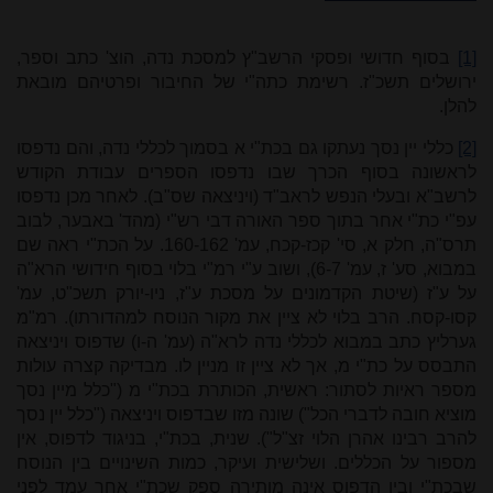
[1]
בסוף חדושי ופסקי הרשב"ץ למסכת נדה, הוצ' כתב וספר,
ירושלים תשכ"ז. רשימת כתה"י של החיבור ופרטיהם מובאת
להלן.
[2]
כללי יין נסך נעתקו גם בכת"י א בסמוך לכללי נדה, והם נדפסו
לראשונה בסוף הכרך שבו נדפסו הספרים עבודת הקודש
לרשב"א ובעלי הנפש לראב"ד (ויניצאה שס"ב). לאחר מכן נדפסו
עפ"י כת"י אחר בתוך ספר האורה דבי רש"י (מהד' באבער, לבוב
תרס"ה, חלק א, סי' קכז-קכח, עמ' 160-162. על הכת"י ראה שם
במבוא, סע' ז, עמ' 6-7), ושוב ע"י רמ"י בלוי בסוף חידושי הרא"ה
על ע"ז (שיטת הקדמונים על מסכת ע"ז, ניו-יורק תשכ"ט, עמ'
קסו-קסח. הרב בלוי לא ציין את מקור הנוסח למהדורתו). רמ"מ
גערליץ כתב במבוא לכללי נדה לרא"ה (עמ' ה-ו) שדפוס ויניצאה
התבסס על כת"י מ, אך לא ציין זו מניין לו. מבדיקה קצרה עולות
מספר ראיות לסתור: ראשית, הכותרת בכת"י מ ("כלל מיין נסך
מוציא חובה לדברי הכל") שונה מזו שבדפוס ויניצאה ("כלל יין נסך
להרב רבינו אהרן הלוי זצ"ל"). שנית, בכת"י, בניגוד לדפוס, אין
מספור על הכללים. ושלישית ועיקר, כמות השינויים בין הנוסח
שבכת"י ובין הדפוס אינה מותירה ספק שכת"י אחר עמד לפני