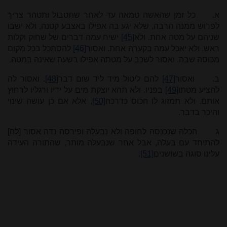
א.
כל זמן שהאשה טמאה עד לאחר שתטבול ותטהר צריך
לפרוש ממנה הרבה, שלא יגע בה אפילו באצבע קטנה, ולא ישבו
שניהם על מטה אחת. ולא
[45]
ישיח עמה דברים של שחוק וקלות
ראש. ולא יאכל עמה בקערה אחת. ואסור
[46]
להסתכל בכל מקום
מכוסה שבה. ואסור לשכב על מטתה אפילו בשעה שאינה במטה.
ב.
ואסור
[47]
להם ליטול מיד ליד שום דבר
[48]
. ואסור לה
להציע מטתו
[49]
בפניו. ולא תהא יוצקת מים על ידיו ורגליו לרחוץ
אותם. ולא תמזוג לו הכוס כדרכה
[50]
, אלא אם כן עושה שינוי
והיכר בדבר.
ג.
הכלה שנכנסה לחופה ולא נבעלה ופירסה נדה אסור [לה]
להתיחד עם בעלה, אבל אחר שנבעלה מותר, שהתורה העידה
עלינו סוגה בשושנים
[51]
.