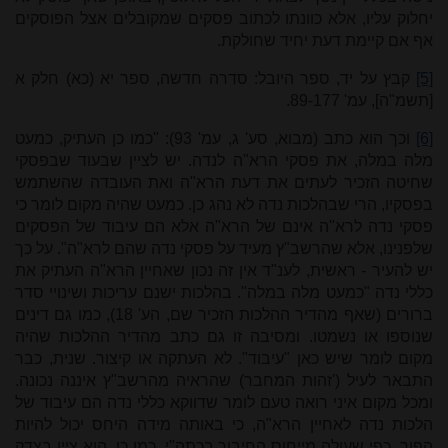
יחלוק עליו, אלא כוונתו לכתוב פסקים שמקובלים אצל הפוסקים
אף אם קיימת דעת יחיד שחולקת.
[5]
קבץ על יד, ספר היובל: סדרה חדשה, ספר יא (כא) חלק א
[תשמ"ה], עמ' 89-177.
[6]
וכך הוא כתב (מבוא, סע' ג, עמ' 93): "כמו כן העתיק, כמעט
מלה במלה, את פסקי הרא"ה לנדה. יש לציין שבעוד שבפסקי
שחיטה הזכיר לעתים את דעת הרא"ה ואת העובדה שהשתמש
בפסקיו, הרי שבהלכות נדה לא נהג כן. כמעט שהיה מקום לומר כי
פסקי נדה לרא"ה אינם של הרא"ה אלא הם עיבוד של הפסקים
שלפנינו, אלא שהרשב"ץ מעיד על פסקי נדה שהם לרא"ה". על כך
יש להעיר - ראשית, לענ"ד אין זה נכון שאחיין הרא"ה העתיק את
כללי נדה "כמעט מלה במלה". בהלכות ישנם עריכות ושינויי סדר
ברורים (שאף מהדיר ההלכות הזכיר שם, הע' 18), כמו גם דינים
שנוספו או נשמטו. ומסיבה זו גם כתב מהדיר ההלכות שהיה
מקום לומר שיש כאן "עיבוד". לא העתקה או קיצור. שנית, כבר
התבאר לעיל ('זהות המחבר) שהראיה מהרשב"ץ איננה נכונה.
ומכל מקום איני רואה טעם לומר שדווקא כללי נדה הם עיבוד של
הלכות נדה לאחיין הרא"ה, כי באותה מידה היחס יכול להיות
הפוך, כפי שעולה מייחוס החיבור בכתה"י. כמו כן, הוא ציין בצדק