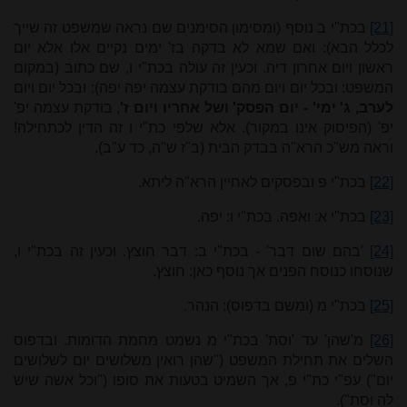
[21]
בכת"י ב נוסף (ומסימון הסימנים שם נראה שמשפט זה שייך
לכלל הבא): ואם שמא לא בדקה בז' ימים נקיים אלו אלא יום
ראשון ויום אחרון דיה. וכעין זה עולה בכת"י ו, שם כתוב (במקום
המשפט: ובכל יום ויום מהם בודקת עצמה יפה יפה): ובכל יום ויום
לערב, ג' ימי' - יום הפסק' ושל אחריו ויום ז'
, בודקת עצמה יפ'
יפ' (הפיסוק אינו במקור). אלא שלפי כת"י ו זה הדין לכתחילה!
וראה מש"כ הרא"ה בבדק הבית (ב"ז ש"ה, כד ע"ב).
[22]
בכת"י פ ובפסקים לאחיין הרא"ה ליתא.
[23]
בכת"י א: ואפה. בכת"י ו: יפה.
[24]
'בהם שום דבר' - בכת"י ב: דבר חוצץ. וכעין זה בכת"י ו,
שנוסחו כנוסח הפנים אך נוסף כאן: חוצץ.
[25]
בכת"י מ (ומשם בדפוס): הנהר.
[26]
מ'שהן' עד 'וסת' בכת"י מ נשמט מחמת הדומות. ובדפוס
השלים את תחילת המשפט ("שהן רואין משלושים יום לשלושים
יום") עפ"י כת"י פ, אך השמיט בטעות את סופו ("וכל אשה שיש
לה וסת").