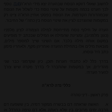
לחשוב שאולי דווקא הנוסח שבהערה יצא מידי הרא"ה
[14]
. נוסף
לכך הערנו בכמה מקומות על שינויי נוסח כדי לשלול את הנוסח
שבמהדורות הקודמות. את הנוסח בפסקי אחיין הרא"ה ציינו רק
במקומות שהוצרכנו לציין את שינויי הנוסח בין כתה"י של החיבור.
הערה על חילוף נוסח מתייחסת למילה הצמודה לציון מלפניו
(כגון: מלפניו1), ומציינת שהמילה או המילים שבכתב יד מופיעים
במקום אותה מילה בלבד. אם השינוי שייך למספר מילים,
מובאות מילים אלו בתחילת ההערה ואחריהן מקף, ולאחריו סימון
כתב היד ונוסחו.
בדרך כלל לא כתבתי הערות תוכן, כיון שקדמוני כבר שני
מהדירים, אך במקומות שהתברר לי בדרך מקרה שיש צורך
להעיר הערתי.
כללי נדה לרא"ה
פרק ראשון - דיני טהרה
א.
האשה שראתה דם בבשרה ממקור דמיה, בין ששפעה דם
הרבה ימים מרובים בין שלא ראתה אלא דם טיפה כחרדל או