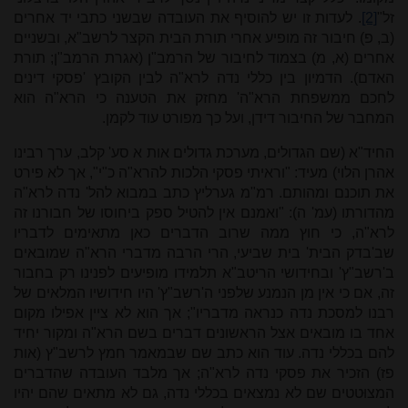
זל"
[2]
. לעדות זו יש להוסיף את העובדה שבשני כתבי יד אחרים
(ב, פ) חיבור זה מופיע אחרי תורת הבית הקצר לרשב"א, ובשניים
אחרים (א, מ) בצמוד לחיבור של הרמב"ן (אגרת הרמב"ן; תורת
האדם). הדמיון בין כללי נדה לרא"ה לבין הקובץ 'פסקי דינים
לחכם ממשפחת הרא"ה' מחזק את הטענה כי הרא"ה הוא
המחבר של החיבור דידן, ועל כך מפורט עוד לקמן.
החיד"א (שם הגדולים, מערכת גדולים אות א סע' קלב, ערך רבינו
אהרן הלוי) מעיד: "וראיתי פסקי הלכות להרא"ה כ"י", אך לא פירט
את תוכנם ומהותם. רמ"מ גערליץ כתב במבוא להל' נדה לרא"ה
מהדורתו (עמ' ה): "ואמנם אין להטיל ספק ביחוסו של חבורנו זה
לרא"ה, כי חוץ ממה שרוב הדברים כאן מתאימים לדבריו
שב'בדק הבית' בית שביעי, הרי הרבה מדברי הרא"ה שמובאים
ב'רשב"ץ' ובחידושי הריטב"א תלמידו מופיעים לפנינו רק בחבור
זה, אם כי אין מן הנמנע שלפני ה'רשב"ץ' היו חידושיו המלאים של
רבנו למסכת נדה כנראה מדבריו"; אך הוא לא ציין אפילו מקום
אחד בו מובאים אצל הראשונים דברים בשם הרא"ה ומקור יחיד
להם בכללי נדה. עוד הוא כתב שם שבמאמר חמץ לרשב"ץ (אות
פז) הזכיר את פסקי נדה לרא"ה; אך מלבד העובדה שהדברים
המצוּטטים שם לא נמצאים בכללי נדה, גם לא מתאים שהם יהיו