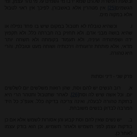
ובשעת הפשרת שלגים שמא ירבו מי גשמים על מי נהר עצמן, ומי
הגשמים
[25]
אין מטהרין אלא באשבורן. לפיכך אין ראוי לטבול
אלא במקוה מים.
ו.
וכשהיא טובלת לא תטבול במקום שיש בו פחד נפילה או
שהיא בושה מבני אדם. ולא תחזיק בה חברתה כלל. ולא תקפוץ
ידה ושפתותיה ועיניה, ולא תעמוד בקומתה ולא תשחה יותר
מדאי, אלא פותחת זרועותיה וירכותיה ושוחה מעט וטובלת, והרי
היא טהורה.
פרק שני - דיני וסתות
א.
רוב הנשים יש להם וסת, שהן רואות משלשים יום לשלשים
יום. וכל אשה שיש לה וסת
[26]
, לאחר שתטבול ותטהר הרי היא
בחזקת טהורה לבעלה, ואינה צריכה בדיקה כלל. אעפ"כ כל היד
המרבה לבדוק בנשים משובחת.
ב.
יש נשים שאין להם וסת קבוע והן אסורות לשמש אלא אם כן
בודקות עצמן לפני תשמיש ולאחר תשמיש, וכן הוא בודק עצמו
לאחר כן.