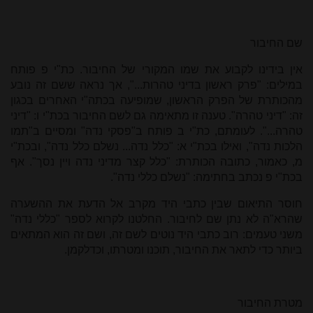
שם החיבור
אין בידינו לקבוע את שמו המקורי של החיבור. כת"י פ פותח
במילים: "פרק ראשון בדיני טהרות...", אך נראה ששם זה נובע
מהכותרת של הפרק הראשון, שמופיעה בכתה"י האחרים בכגון
זה: "דיני טהרה". טענה זו מתאימה גם לשם החיבור בכת"י ו: "דיני
טהרה...". לעומתם, כת"י ב פותח ב"פסקי נדה" ומסיים ב"תמו
הלכות נדה", ואילו בכת"י א: "כלל נדה... נשלם כלל נדה", ובכת"י
מ, כאמור, כתובה הכותרת: "כלל קצר מדיני נדה ויין נסך". אף
בכת"י פ נכתב בחתימה: "נשלם כללי נדה".
חוסר התיאום שבין כתבי היד מקרב אל הדעת את ההשערה
שהרא"ה לא נתן שם לחיבור. החלטנו לקרוא לספר "כללי נדה"
משני טעמים: רוב כתבי היד נוטים לשם זה, ושם זה הוא המתאים
ביותר כדי לתאר את החיבור, תוכנו ומטרתו, וכדלקמן.
מטרת החיבור