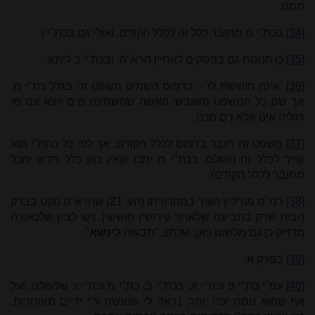
ממנו.
[34]
בכת"י מ מחובר כלל זה לכלל הקודם, ואולי גם בכת"י ו.
[35]
כן הנוסח גם בפסקים לאחיין הרא"ה. ובכת"י ב ליתא.
[36]
'אינה חוששת לו' - בדפוס השמיט משפט זה בגלל כת"י מ,
אך שם כל המשפט משובש: האשה שהשתינה מים ויצא עם מי
רגליה אינו אלא דם מכה.
[37]
משפט זה חובר בדפוס לכלל הקודם, אך לפי כל כתה"י הוא
שייך לכלל זה (ואולם, בכת"י מ יתכן שאין כאן כלל חדש והכל
מחובר לכלל הקודם).
[38]
רמ"מ גערליץ העיר במהדורתו (הע' 21) שהרא"ה נוקט בבדק
הבית שרק בתביעה שלאחר קידושין חוששין. ויש לציין שלכאורה
מדוייק כן גם מלשונו כאן, שכתב "תבעוה
לינשא
".
[39]
בפרק א.
[40]
עפ"י כת"י פ וכת"י א. בכת"י ב, כת"י מ וכת"י ו: שלעולם. ועל
אף שהוא נוסח יפה יותר, נראה לי שנעשה ע"י ידיים מאוחרות,