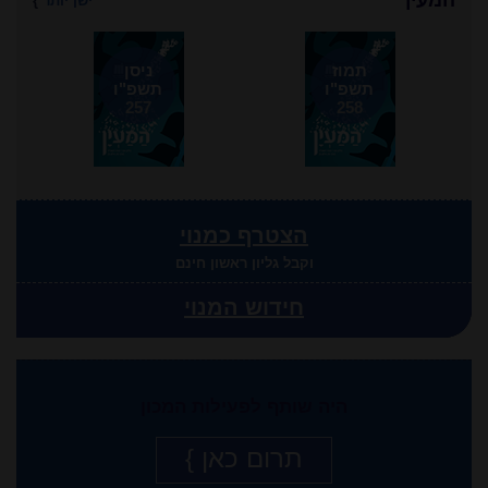
המעין
ישן יותר
}
תמוז
ניסן
תשפ"ו
תשפ"ו
257
258
הצטרף כמנוי
וקבל גליון ראשון חינם
חידוש המנוי
היה שותף לפעילות המכון
תרום כאן }