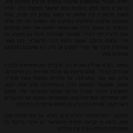
לפנינו, שבעוד שהפסקים שלפנינו עוסקים אך ורק בהלכות נדה,
הרשב"ץ ציטט פסק בהלכות חמץ שקשור למסכת נדה. יתרה
מזאת, הרשב"ץ ציין שפסק זה נמצא בפרק דם הנדה, ואילו
הפסקים שלפנינו מחולקים בפרקים לפי נושאים ולא לפי פרקי
המסכת. מן האמור ברור שאי אפשר לאשש את ייחוס הפסקים
שלנו לרא"ה לפי דבריו. מסתבר שהרא"ה חיבר גם פסקים על
סדר מסכת נדה
[3]
, ומשם נלקחו דברי הרשב"ץ. יתכן מאוד
שהרא"ה חיבר שני ספרי פסקים על נדה, כיון שתוכנם ומגמתם
שונים זה מזה.
כאמור, רמ"מ גערליץ טען ש"רוב הדברים כאן מתאימים לדבריו
שב'בדק הבית'". אולם קיימות גם הרבה סתירות בין החיבורים,
עליהן הוא עמד בהערותיו. על סתירות נוספות עמדו מהדירי
'שיטה מקובצת' למסכת נידה בהערותיהם (ציון מלא לקמן,
'דפוסים'), והדבר מצריך בדיקה מקיפה ומעמיקה יותר. אמנם
יתכן שסתירות מסויימות נבעו מהמטרות השונות של החיבורים
(ראה לקמן, 'מטרת החיבור'), וכן מהזמן שחלף בין כתיבתם.
לסיכום - ייחוס החיבור לרא"ה קרוב לוודאי, אך אינו למעלה מכל
ספק. נראה כי קביעה וודאית תתאפשר רק אחרי בדיקת כל
המקבילות בין בדק הבית ובין הכללים.