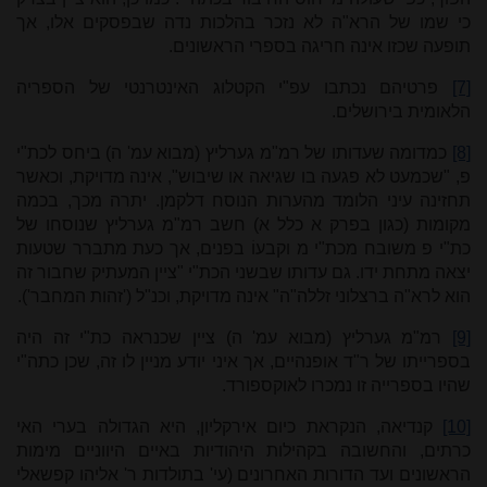
כי שמו של הרא"ה לא נזכר בהלכות נדה שבפסקים אלו, אך
תופעה שכזו אינה חריגה בספרי הראשונים.
[7]
פרטיהם נכתבו עפ"י הקטלוג האינטרנטי של הספריה
הלאומית בירושלים.
[8]
כמדומה שעדותו של רמ"מ גערליץ (מבוא עמ' ה) ביחס לכת"י
פ, "שכמעט לא פגעה בו שגיאה או שיבוש", אינה מדויקת, וכאשר
תחזינה עיני הלומד מהערות הנוסח דלקמן. יתרה מכך, בכמה
מקומות (כגון בפרק א כלל א) חשב רמ"מ גערליץ שנוסחו של
כת"י פ משובח מכת"י מ וקבעוֹ בפנים, אך כעת מתברר שטעות
יצאה מתחת ידו. גם עדותו שבשני הכת"י "ציין המעתיק שחבור זה
הוא לרא"ה ברצלוני זללה"ה" אינה מדויקת, וכנ"ל ('זהות המחבר').
[9]
רמ"מ גערליץ (מבוא עמ' ה) ציין שכנראה כת"י זה היה
בספרייתו של ר"ד אופנהיים, אך איני יודע מניין לו זה, שכן כתה"י
שהיו בספרייה זו נמכרו לאוקספורד.
[10]
קנדיאה, הנקראת כיום אירקליון, היא הגדולה בערי האי
כרתים, והחשובה בקהילות היהודיות באיים היווניים מימות
הראשונים ועד הדורות האחרונים (עי' בתולדות ר' אליהו קפשאלי