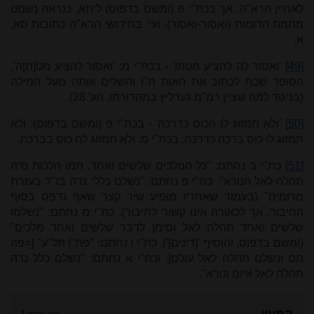
לאחיין הרא"ה. אך בכת"י פ (ומשם בדפוס) ליתא, כנראה נשמט
מחמת הדומות (ואסור-ואסור). ועי' בחידושי הרא"ה כתובות סא,
א.
[49]
'ואסור לה להציע מטתו' - בכת"י מ: 'ואסור להציע מט[ת]ה',
הסופר שכח לכתוב את האות ת"ו והשלים אותה מעל המילה
(בניגוד למה שציין רמ"מ גערליץ במהדורתו, הע' 28).
[50]
'ולא תמזוג לו הכוס כדרכה' - בכת"י פ (ומשם בדפוס): ולא
תמזוג לו כוס ברכה כדרכה. בכת"י מ: ולא תמזוג לה כוס בברכה.
[51]
כת"י ב נחתם: "כל המלכים שלשים ואחד. תמו הלכות נדה
תהלה לאל הנורא". כת"י פ נחתם: "נשלם כללי נדה בז"ד בעזרת
מרומים" (בעמוד שאחריו מופיע שיר קצר שאף נדפס בסוף
החיבור, אך לכאורה אינו קשור לחיבור). כת"י מ נחתם: "נשלמו
שלשים ואחד תהלה לאל וסימן לדבר שלשים ואחד מלכים"
(ומשם בדפוס, והוסיף '[דינים]'). כת"י ו נחתם: "פת"ו תל"ע" [=פה
תם ונשלם תהלה לאל עולם]. וכת"י א נחתם: "נשלם כלל נדה
תהלה לאל איום ונורא".