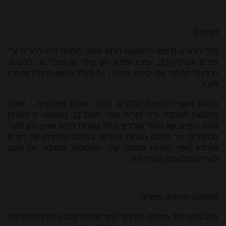
דפוסים
כללי הרא"ה נדפסו לראשונה תחת השם 'הלכות נדה לרא"ה' ע"י
רמ"מ גערליץ
[11]
. עמדו לפניו רק כת"י פ וכת"י מ. לצערנו,
הכרעות הנוסח שלו לוקות בחסר, גם בגלל מיעוט כתה"י שעמדו
לפניו.
בפעם השנייה נדפסו הכללים בתוך הקובץ מפרשים - שיטה
מקובצת למסכת נדה (קרית ספר תשס"ב). בהוצאה זו הועתק
נוסח הפנים של מהד' גערליץ (כולל טעויות דפוס שאין להן מקור
בכתה"י!), אך נכתבו הערות אחרות במקום הערותיו של רמ"מ
גערליץ (ואף הערות הנוסח שלו הושמטו!). ממילא, אין טעם
להתייחס לנוסח מהדורה זו.
החלוקה לפרקים וכללים
בכל כתבי היד מחולק החיבור לחמישה פרקים. כותרות הפרקים