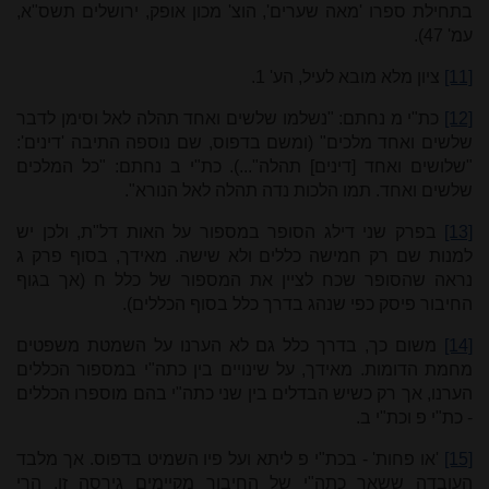
בתחילת ספרו 'מאה שערים', הוצ' מכון אופק, ירושלים תשס"א,
עמ' 47).
[11]
ציון מלא מובא לעיל, הע'
1
.
[12]
כת"י מ נחתם: "נשלמו שלשים ואחד תהלה לאל וסימן לדבר
שלשים ואחד מלכים" (ומשם בדפוס, שם נוספה התיבה 'דינים':
"שלושים ואחד [דינים] תהלה"...). כת"י ב נחתם: "כל המלכים
שלשים ואחד. תמו הלכות נדה תהלה לאל הנורא".
[13]
בפרק שני דילג הסופר במספור על האות דל"ת, ולכן יש
למנות שם רק חמישה כללים ולא שישה. מאידך, בסוף פרק ג
נראה שהסופר שכח לציין את המספור של כלל ח (אך בגוף
החיבור פיסק כפי שנהג בדרך כלל בסוף הכללים).
[14]
משום כך, בדרך כלל גם לא הערנו על השמטת משפטים
מחמת הדומות. מאידך, על שינויים בין כתה"י במספור הכללים
הערנו, אך רק כשיש הבדלים בין שני כתה"י בהם מוספרו הכללים
- כת"י פ וכת"י ב.
[15]
'או פחות' - בכת"י פ ליתא ועל פיו השמיט בדפוס. אך מלבד
העובדה ששאר כתה"י של החיבור מקיימים גירסה זו, הרי