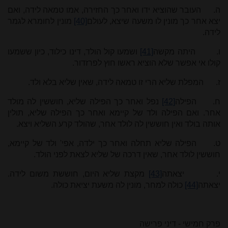
ה.
העובר שהוציא ידו ואחר כך החזירה, אמו טמאה לידה, ואם
יצא אחר כך מונין לו משעה שיצא, לעולם
[40]
מונין לחומרא לגמר
לידה.
ו.
היתה מקשה
[41]
ושמעו קול הולד, דינו כילוד, כיון ששמעו
קולו אי אפשר שלא הוציא ראשו חוץ לפרזדור.
ז.
המפלת שליא הרי זו טמאה לידה, שאין שליא בלא ולד.
ח.
הפילה
[42]
נפל ואחר כך הפילה שליא, חוששין לה מולד
אחר. ואם הפילה ולד של קיימא ואחר כך הפילה שליא, תולין
אותה בולד ואין חוששין לה לולד אחר, שהולד קרע השליא ויצא.
ט.
הפילה שליא תחלה ואחר כך ילדה, אפי' ולד של קיימא,
חוששין לולד אחר, שאין דרכה של שליא לצאת לפני הולד.
י.
יצאתה
[43]
מקצת שליא היום, חוששת משום לידה.
יצאתה
[44]
כולה למחר, מונין לה משעת יציאת כולה.
פרק חמישי - דיני פרישה