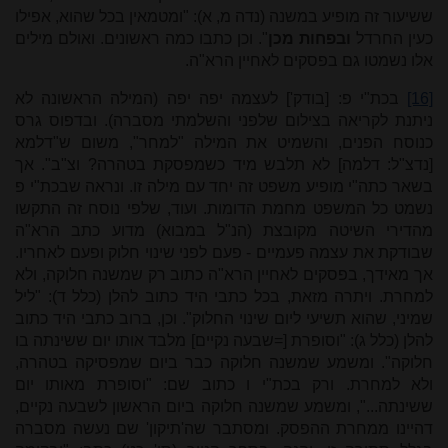
ששיעור זה מופיע במשנה (נדה מ, א): "ומטמאין בכל שהוא, אפילו
כעין החרדל
ובפחות מכן
". וכן כתבו כמה ראשונים. ואולם מילים
אלו נשמטו גם בפסקים לאחיין הרא"ה.
[16]
בכת"י פ: [בודק'] לעצמה יפה יפה (המילה הראשונה לא
ניתנת לקריאה בצילום שלפני והשלמתי מסברה). ובדפוס גרס
כנוסח הפנים, והשמיט את המילה "למחר", משום ש"דלמא
[נדצ"ל: דלמה] לא תלבש מיד כשמפסקת בטהרה? וצ"ב". אך
בשאר כתה"י מופיע משפט זה יחד עם מילה זו. ונראה שבכת"י פ
נשמט כל המשפט מחמת הדומות. ועוד, שלפי נוסח זה התקשו
מהדירי השיטה מקובצת (הנ"ל במבוא) מדוע כתב הרא"ה
שבודקת את עצמה פעמיים - פעם לפני שינוי חלוק ופעם לאחריו.
אך מאידך, בפסקים לאחיין הרא"ה כתוב רק שמשנה חלוקה, ולא
למחרת. ויתרה מזאת, בכל כתבי היד כתוב להלן (כלל ד): "ליל
שמיני, שהוא תשיעי ליום שינוי החלוק". וכן, ברוב כתבי היד כתוב
להלן (כלל ג): "וסופרת [=שבעה נקיים] מלבד אותו יום ששינתה בו
חלוקה". ומשמע שמשנה חלוקה כבר ביום שמפסיקה בטהרה,
ולא למחרת. ורק בכת"י ו כתוב שם: "וסופרת מאותו יום
ששינתה...", ומשמע שמשנה חלוקה ביום הראשון לשבעה נקיים,
דהיינו ממחרת ההפסק. ומסתבר שה'תיקון' שם נעשה מסברה