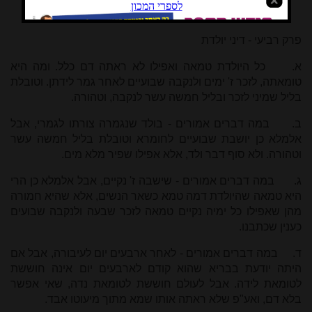
פרק רביעי - דיני יולדת
א.
כל היולדת טמאה ואפילו לא ראתה דם כלל. ומה היא
טומאתה, לזכר ז' ימים ולנקבה שבועיים לאחר גמר לידתן. וטובלת
בליל שמיני לזכר ובליל חמשה עשר לנקבה, וטהורה.
ב.
במה דברים אמורים - בולד שנגמרה צורתו לגמרי, אבל
אלמלא כן יושבת שבועיים לחומרא וטובלת בליל חמשה עשר
וטהורה. ולא סוף דבר ולד, אלא אפילו שפיר מלא מים.
ג.
במה דברים אמורים - שישבה ז' נקיים, אבל אלמלא כן הרי
היא טמאה שהיולדת דמה טמא כשאר הנשים, אלא שהיא חמורה
מהן שאפילו כל ימיה נקיים טמאה לזכר שבעה ולנקבה שבועים
כענין שכתבנו.
ד.
במה דברים אמורים - לאחר ארבעים יום לעיבורה, אבל אם
היתה יודעת בבריא שהוא קודם לארבעים יום אינה חוששת
לטומאת לידה. אבל לעולם חוששת לטומאת נדה, שאי אפשר
בלא דם, ואע"פ שלא ראתה אותו שמא מתוך מיעוטו אבד.