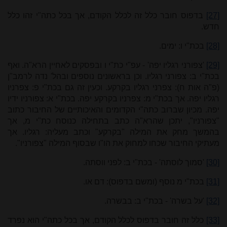
[27]
בדפוס חובר כלל זה לכלל הקודם, אך בכל כתה"י זהו כלל
חדש.
[28]
בכת"י ו: ימים.
[29]
'צפורני רגליו יפה' - עפ"י כת"י ו ובפסקים לאחיין הרא"ה. ואף
בכת"י ב: צפורני רגליו. וכן בראשונים נוספים ובהל' נדה לרמב"ן
(פ"ה אות ח): צפרני רגליו בקרקע. וכעין זה גם בכת"י פ: צפרניו
רגליו יפה. אך בכת"י מ: צפרניו בקרקע יפה. בכת"י א: צפורניו ידיו
יפה. מכיון שברוב כתה"י הקדומים והאיכותיים של החיבור כתוב
"צפורניו", יתכן שהרא"ה כתב בתחילה כנוסח כת"י מ, אך
בהמשך מחק את המילה "בקרקע" וכתב מעליה: רגליו. אך
מעתיקי החיבור שכחו למחוק את הו"ו שבסוף המילה "צפורניו".
[30]
'סמוך לוסתה' - בכת"י ב: לפני ווסתה.
[31]
בכת"י מ נוסף (ומשם בדפוס): דם או.
[32]
'על בשרה' - בכת"י ב: בבשרה.
[33]
כלל זה חובר בדפוס לכלל הקודם, אך בכל כתה"י הוא נפרד