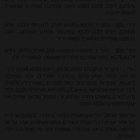
20576), דפים 159א-161א. כתוב בכתיבה ספרדית ומתוארך
למאות י"ד-ט"ו.
כת"י פ
[8]
- כתב יד פרמא-פלטינה 2240 (דה-רוסי 1223. סרט
13405), דפים 133ב-135א (במספור הדפים שבסרט). כתוב
בכתיבה ספרדית ומתוארך למאה הי"ד.
כת"י מ
[9]
- כתב יד מוסקבה-גינצבורג 103 (סרט 6783), דפים
174א-176א. כתוב בכתיבה ספרדית ומתוארך למאות י"ד-ט"ו.
כת"י ו - כתב יד וטיקן 171 (סרט 8630), דפים 193א-194א. כת"י
זה הוא היחיד שלא נכתב בכתיבה ספרדית, אלא בכתיבה
ביזנטית. קובץ זה נכתב בידי כמה סופרים בשנת רנ"ג (1493)
בעיר קנדיאה שבקניאה (
Canea
), הלא היא האי כרתים
[10]
. כללי
נדה לרא"ה נמצאים בחלק שנכתב ע"י הסופר שלמה, שכּינה את
עצמו לפעמים 'שלמה המלך'.
אף אחד מכתבי היד אינו מעולה ונבחר מחבריו, ובמקום שדבריו
של אחד עניים דברי חברו עשירים וכמה משפטים אחר כך זה
מתהפך. ואולם נראה שבכת"י ו נמצאים יותר שיבושים מבכתה"י
האחרים.