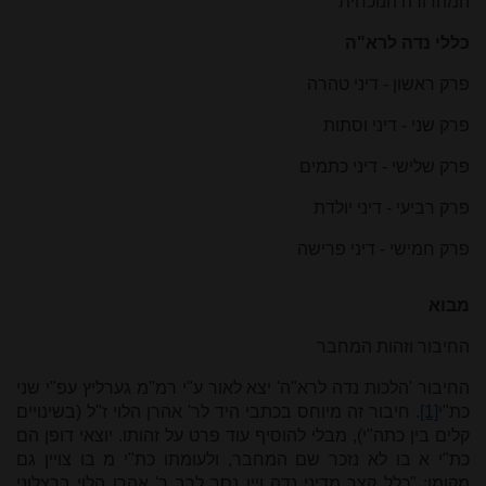
המהדורה הנוכחית
כללי נדה לרא"ה
פרק ראשון - דיני טהרה
פרק שני - דיני וסתות
פרק שלישי - דיני כתמים
פרק רביעי - דיני יולדת
פרק חמישי - דיני פרישה
מבוא
החיבור וזהות המחבר
החיבור 'הלכות נדה לרא"ה' יצא לאור ע"י רמ"מ גערליץ עפ"י שני
כת"י
[1]
. חיבור זה מיוחס בכתבי היד לר' אהרן הלוי ז"ל (בשינויים
קלים בין כתה"י), מבלי להוסיף עוד פרט על זהותו. יוצאי דופן הם
כת"י א בו לא נזכר שם המחבר, ולעומתו כת"י מ בו צויין גם
מקומו: "כלל קצר מדיני נדה ויין נסך לרב ר' אהרן הלוי ברצלוני