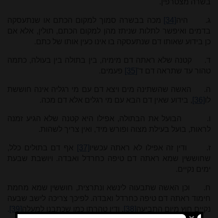
בשרה מצטרפין.
ג.
היה
[34]
מכה בבשרה סמוך למקום הכתם או שנתעסקה
בדמים ואיפשר לתלות שניתז מהן למקום הכתם, תולין, אלא אם
כן בידוע שאותו דם שנתעסקה בו אינו כעין אותו של כתם.
ד.
קטנה שלא ראתה דם מימיה, בין בתולה בין בעולה, כתמה
טהור עד שתראה דם ד'
[35]
פעמים.
ה.
האשה שהשתינה מים ויצא דם עם מי רגליה אינה חוששת
לו
[36]
, בידוע שאין דם הבא עם מי רגלים אלא דם מכה.
ו.
הבועל את הבתולה, אפילו היא קטנה שלא הגיע זמנה
לראות, בועל בעילת מצוה ופורש מיד, ואין צריך לשהות.
ז.
ודין זה אפילו לא ראתה עכשיו
[37]
אף דם בתולים כלל,
שחוששין שמא ראתה דם טיפה כחרדל ואבדה. ויושבת שבעת
ימים נקיים.
ח.
וכן האשה שתבעוה לינשא ונתרצית, חוששין שמא מחמת
חימוד ראתה דם טיפה כחרדל ואבדה. לפיכך צריכה לישב שבעה
נקיים חוץ מיום התביעה
[38]
. ודין טהרתן כמו שכתבנו למעלה
[39]
.