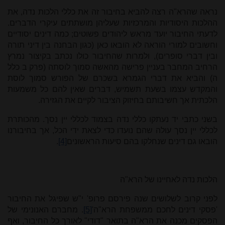
נראה שהרא"ה רצה להביא בחיבור זה את כללי הלכות נדה, את
ההלכות היסודיות והמרכזיות שעליהן מושתתים עיקרי הדברים.
לדעתי החיבור יועד מראש ליהודים פשוטים; כמה דינים יסודיים
וחשובים למורי הוראה לא הובאו כאן (כגון הבחנה בין דיני תורה
ובין דברי סופרים), ולמרות שהחיבור כולו נכתב בקיצור נמרץ
הרחיב המחבר בעניין פרישה מהאשה סמוך לוסתה (פרק ב כלל
ה) והביא את דברי הגמרא בשכרם של הפורש סמוך לוסת
והמקדש עצמו בשעת תשמיש, דברים שאין להם כל משמעות
הלכתית אך חשיבותם בחיזוק הציבור לקיים את הגזירה.
בשני כתבי יד נעתקו כללי נדה בצמוד לכללי יין נסך. מהכותרת
לכללי יין נסך עולה שהם נועדו כדי לצאת ידי הכל, אך בחיבורנו
הובאו גם דינים שנחלקו בהם סיעות הראשונים
[4]
.
הלכות נדה לאחיינו של הרא"ה
לפני קרוב לשלושים שנה פירסם פרופ' י"ש שפיגל את החיבור
'פסקי דינים לחכם ממשפחת הרא"ה'
[5]
. מחברם האנונימי של
הפסקים מכנה את הרא"ה בתואר "דודי" לאורך כל החיבור, ואף