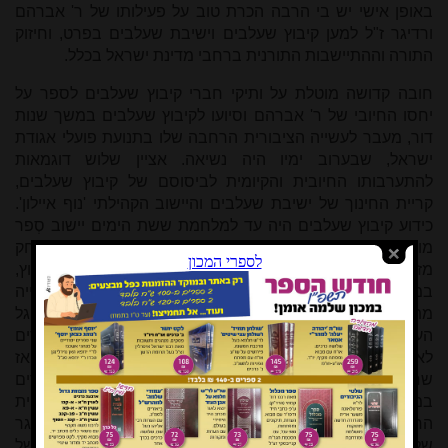
באופן אישי יש בי הרבה הכרת טוב על פעילותו של ר' אברהם
ורדיגר ז"ל למען קיבוץ שעלבים וישיבת שעלבים בפרט, וחיזוק
התורה וההתיישבות התורנית ברחבי מדינת ישראל בכלל.
חובה קדושה מוטלת על ותיקי חברי קיבוץ שעלבים לספר על
יחסו החיובי של ר' אברהם וסיועו לקיבוץ שעלבים במשך שנות
דור, מעבר לעשייה הציבורית הרחבה שלו בתנועת פועלי אגודת
ישראל, שבערוב ימיו היה נשיאה. אציין שלוש דוגמאות
להתערבותו החיובית והקיומית לביסוסם של קיבוץ שעלבים,
קריית החינוך של ישיבת שעלבים והיישוב הקהילתי 'נוף איילון'.
כידוע קיבוץ שעלבים היה עד למלחמת ששת הימים יישוב סְפר
מול ממלכת ירדן. למרות שבמלחמה הגבול 'ברח' לנו ב"ה הרחק
מזרחה - עזר לנו ר' אברהם להשיג אישור להקים בגבול הקיבוץ,
במה שהיה פעם שטח ההפקר בינינו לבין הירדנים, מפעל לבנייה
מתועשת, אשר הוכר כמפעל 'מאושר'. בהמשך כאשר החל גל
העלייה מברית המועצות והיה צורך דחוף להכין מבני מגורים
לאלפי העולים, השיג עבורנו ר' אברהם אצל ידידו אריאל שרון, אז
שר תעשייה והמסחר, אישור להקמת מאות קראוונים למגורים
במפעל הזה, והייתה בכך דחיפה כלכלית חשובה לקיבוץ. לקריית
החינוך של ישיבת שעלבים, אז בראשות ידידו הרב מאיר שלזינגר
שליט"א, דאג ר' אברהם לעיתים קרובות לתמיכות ייחודיות של