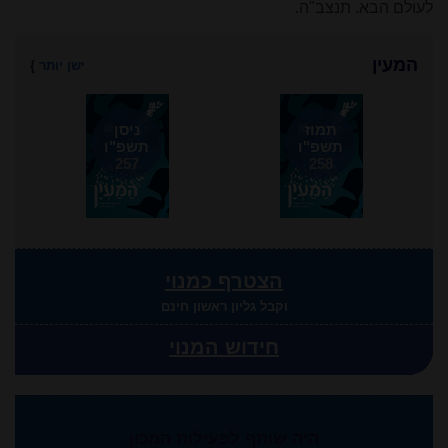
לעולם הבא. תנצב"ה.
המעין
ישן יותר
}
תמוז
ניסן
תשפ"ו
תשפ"ו
257
258
הצטרף כמנוי
וקבל גליון ראשון חינם
חידוש המנוי
היה שותף לפעילות המכון