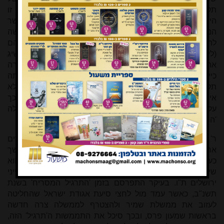
תקציבי ממשלה, בין השאר מפני שעד מלחמת ששת הימים זו
הייתה ישיבת ה'הסדר' היחידה ששכנה ממש על יד הגבול. כאשר
הנהלת ישיבת שעלבים, שר' אברהם היה מחבֵריה, ביקשה
להקים שכונת מגורים סביב הישיבה עבור בוגריה וחבריהם
(לימים 'נוף איילון'), ר' אברהם טרח לילות כימים על מנת להשיג
את האישורים הדרושים להקמת השכונה, אשר לימים הוכרה
כיישוב קהילתי נפרד על יד קיבוץ שעלבים וקריית הישיבה. באותה
תקופה ממשלת ישראל לא אישרה הקמת יישובים חדשים ללא
אישור של ועדה בין משרדית מיוחדת, ור' אברהם התגבר על כך
על ידי שינוי השם: שכונת המגורים לבוגרים נקראה בתחילה
'הרחבה של קיבוץ שעלבים', ובא ל'נוף איילון' גואל...
ר' אברהם החל לכהן כחבר כנסת בכנסת השישית, כמה חודשים
אחרי מלחמת ששת הימים, והוא המשיך בחברותו בה במשך
כעשרים שנה (עם הפסקה אחת באמצע), עד שנת תשנ"ו. הוא
שימש במגוון תפקידים בכנסת, בין השאר כסגן שר לענייני
ירושלים ת"ו. בעיקר התפרסם בזמן 'התרגיל המסריח' בשנת
תשנ"ב, כאשר עמד מול לחצי סיעת אגודת ישראל שהחליטה
לעזוב את ממשלת שמיר ולהצטרף לממשלה צרה חדשה
בראשות שמעון פרס, ובכך סיכל את התממשות ה'תרגיל' הזה,