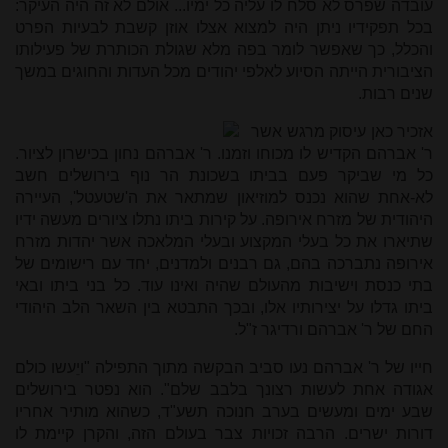
עובדה שפרס לא סלח לו עליה כל ימיו... אולם לא זה היה העיקר:
בכל תפקידיו ניתן היה למצוא אצלו אוזן קשבת לבעיות הפרט
והכלל, כך שאפשר לומר בפה מלא שגולת הכותרת של פעילותו
הציבורית הייתה הסיוע לאלפי יהודים מכל העדות והחוגים במשך
שנים רבות.
אזכיר כאן עיסוק מרגש אשר
ר' אברהם הקדיש לו מכוחו וזמנו. ר' אברהם נחון בכישרון לציור.
כל מי שביקר פעם בביתו בשכונת הר נוף בירושלים חשב
לא-אחת שהוא נכנס למוזיאון שמתאר את ה'שטעטל', העיירה
היהודית של מזרח אירופה. על קירות ביתו נתלו ציורים מעשה ידיו
שתיארו את כל בעלי המקצוע ובעלי המלאכה אשר יהדות מזרח
אירופה נתברכה בהם, גם רבנים ולמדנים, יחד עם רישומים של
בתי כנסת וישיבות מהעולם שהיה ואינו עוד. כל בני ביתו ובאי
ביתו גדלו על יצירותיו אלו, ובכך התבטא בין השאר הלב היהודי
החם של ר' אברהם ורדיגר ז"ל.
חייו של ר' אברהם נעו סביב הבקשה מתוך התפילה "ויֵעשו כולם
אגודה אחת לעשות רצונך בלבב שלם". הוא נפטר בירושלים
שבע ימים ומעשים בערב חנוכה תשע"ד, כשהוא מותיר אחריו
דורות ישרים. הרבה זכויות צבר בעולם הזה, והקרן קיימת לו