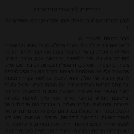
דברי זיכרון לרב אברהם ורדיגר ז"ל
לְמַעַן יֵדְעוּ דּוֹר אַחֲרוֹן בָּנִים יִוָּלֵדוּ יָקֻמוּ וִיסַפְּרוּ לִבְנֵיהֶם: (תהילים עח,
ו)
חבר הכנסת לשעבר
ר' אברהם ורדיגר ז"ל נולד בשנת תרפ"א בלודז' שפולין למשפחה
חסידית מיוחסת. בניגוד למקובל בזמנו הוא עבר ללמוד תקופה
מסוימת בישיבת מיר הליטאית, ובהמשך עסק הרבה בצורכי
ציבור. בתקופת השואה ברח מפולין הכבושה לסיביר שברוסיה,
שם עברו עליו ימי המלחמה והאימה. לאחר השואה הגיע לצרפת
לקיבוץ הֶנוֹבִיל של פא"י, והחל לעסוק בקליטת עקורי המחנות
ובהכנתם לקראת העלייה ארצה. עם הגעתו לארץ ישראל בשנת
תש"ז המשיך את פעילותו בקליטת העולים במסגרת התנועה,
וביישובם מחדש ברחבי הארץ. הוא סייע להקמת מוסדות
ויישובים, והיה לאיש חיל רב פעלים. ר' אברהם היה שייך לדור של
חלוצים ובעלי חזון, שפעלו בכל כוחם למען הקמת מדינת ישראל
לאחר השואה, ובהמשך לביסוסה, חיזוקה ושגשוגה. הוא ידע
למשוך אחריו בנועם הליכותיו רבים מכל החוגים, וידע לחבר בין
גווני היהדות הדתית התורנית והחרדית תוך ראייה לאומית רחבה.