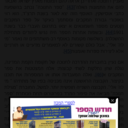
מעניין דחנוכה ואחרי כן אראה להם תמונות מארץ ישראל ואבאר
להם את התמונות האלה"
[43]
. "ספר החנוכה" נכתב בהשפעת
כתבי אוסישקין. האוסף הזה יצא לאור בשנת תרצ"ד, הוא רווי
באזכורי גבורת המקבים ומסתמך בעיקר על ספר המקבים
(קטעים מספר חשמונאים א יצאו בתרגום העברי כבר בשנת
1901
[44]
, ובשפות אחרות הספר היה נגיש ליהודים מתחילת
ההשכלה). בשלושה מקומות באוסף רב-משתתפים זה נאמר "מי
לה' אלי", אבל כולם קשורים לא למאמרים מדעיים או תורניים
אלא ליצירות ספרות ואומנות
[45]
.
אם נעיין בחוברות ההדרכה לחנוכה של תקופת הקמת המדינה,
נגלה שהן נחלקות לשתי קבוצות: אלה המצטטות את ספר
המקבים א
[46]
, ואלה המעבדות אותו או המספרות את תוכנו
בקיצור. הקבוצה הראשונה אינה מכניסה בפיו של מתתיהו " מי
לה' אלי". הקבוצה השנייה חופשית יותר. למשל, החוברת "מגילת
חנוכה" מביאה את סיפור המרד בפרוטרוט תחת הכותרת "ספר
חשמונאים מסַפר", ומציעה נוסח מעורב של הקריאה: "מי לתורת
אלקינו – אלי!". נראה שלפנינו התפתחות עצמאית, פרי שילוב
בלתי מכוון של "כל המקנא לתורה העומד בברית ילך אחרי"
מספר המקבים, ושל "מי לה' אלי". החוברת הזאת נכתבה בשנת
תש"ו, וכבר בשנת תשט"ז בחוברת "דפים לחנוכה" שיצאה לאור