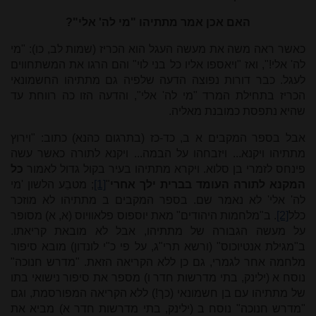
האם אכן אמר מתתיהו "מי לה' אלי"?
כאשר ראה משה את מעשה העגל הוא הכריז (שמות לב, כו): "מי
לה' אלי!", ואז "ויאספו אליו כל בני לוי" והם הרגו את המשתחווים
לעגל. כבר דורות נפוצה הדעה שלפיה גם מתתיהו החשמונאי
הכריז בתחילת המרד "מי לה' אלי", והדעה הזו כה רווחת עד
שהיא נתפסת כמובנת מאליה.
אבל בספר המקבים א ב, כד-כז (בתרגום כהנא) כתוב: "וירוץ
מתתיהו ויקנא... ויזבחהו על הבמה... ויקנא לתורה כאשר עשה
פינחס לזמרי בן סלוא. ויקרא מתתיהו בעיר בקול גדול לאמור
כל
המקנא לתורה העומד בברית ילך אחרי
"
[1]
; מטבֵע הלשון 'מי
לה' אלי' לא נאמר שם. בספר המקבים ב מתתיהו לא מוזכר
כלל
[2]
. ב"מלחמות היהודים" מאת יוספוס פלאוויוס (א, א) מסופר
על מעשה הגבורה של מתתיהו, אבל לא מובאת קריאתו.
ב"מגילת אנטיוכוס" (ורשא תרי"ג, על פי כ"י לונדון) מובא סיפור
מלחמה אחר לגמרי, גם כן ללא הקריאה הזאת. "מדרש חנוכה"
נוסח א (ילינק, בתי מדרשות חדר ו) מספר את סיפור נישואי בתו
של מתתיהו עם בן חשמונאי (כך!) ללא הקריאה המפורסמת, וגם
"מדרש חנוכה" נוסח ב (ילינק, בתי מדרשות חדר א) מביא את