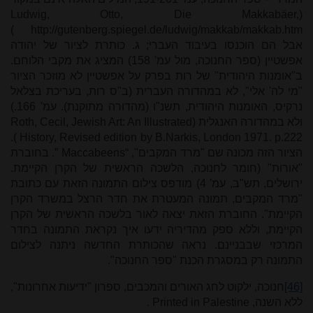
Ludwig, Otto, Die Makkabäer,
(
)
http://gutenberg.spiegel.de/ludwig/makkab/makkab.htm
אבל הם הוכנסו בעיבוד העברי; ג. כותרת לציור של יהודה
אפשטיין (ספר החנוכה, מול עמ' 158) המציג את מקבי הלוחם.
ב"אומנות היהודית" של רות בפרק על אפשטיין לא מוזכר הציור
"מי לה' אלי", לא במהדורה העברית (ב"ס רות, בעריכת בצלאל
נרקיס, האומנות היהודית, תשנ"ו (מהדורה מתוקנת). עמ' 166.)
ולא במהדורה האנגלית (
Roth, Cecil, Jewish Art: An Illustrated
).
History, Revised edition by B.Narkis, London 1971. p.222
הציור הזה מכונה שם "מרד המקבים", “
Maccabeens
”. בחוברת
"אורות" (חומר לחנוכה, הלשכה הראשית של הקרן הקיימת.
ירושלים, תש"ב, עמ' 4) מודפס צילום התמונה הזאת עם כתובת
"מרד המקבים, תמונה המעטרת את חדר הרצל במשרד הקרן
הקיימת". החוברת הזאת יצאה לאור בלשכה הראשית של הקרן
הקיימת, וללא ספק מהדיריה ידעו איך נקראת התמונה בחדר
המרכזי שבבניינם. נראה שהכותרת החדשה ניתנה לצילום
התמונה רק במסגרת הכנת "ספר החנוכה".
[46]
חנוכה, ילקוט לחג האורים והמכבים, ספרון "ידיעות אחרונות",
ללא השנה,
Printed in Palestine
.