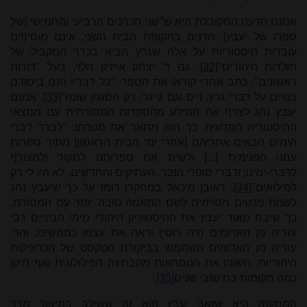
אמנם הדעה המקובלת היא ש"שני הכרכים הרביעי והחמישי [של
ספרו של יעבץ], הדנים בתקופת הבית השני, אינם מוסיפים
עובדות היסטוריות על אלה שגרץ הביא בכרך המקביל של
תולדות היהודים"
[32]
. גם ר' יצחק אייזיק הלוי, בעל "דורות
ראשונים", כתב אחרי קוראו את הספר: "כל דבריו הנם ביסודם
בנויים על דברי גרץ, וייס וגם גייגר, רק הסגנון שונה"
[33]
. אמנם
יעבץ נהג לצרף את המידע מהספרות המסורתית עם ממצאי
ההיסטוריה המדעית. כך הוא מתאר את מטרתו: "לברר דברי
הימים הבאים אחריהם [אחרי ימי הבית הראשון] מתוך ספרות
עמנו הפנימית [...] ולשית את ספרותנו למקור ולמצורף
לדברי-ימינו; ודברי סופרי הנכר, העתיקים והחדשים, לא היו לי רק
למילואים"
[34]
. ראובן מיכאל במחקרו רומז על כך שיעבץ נהג
לשנות פרטים מסוימים לשם התאמה טובה יותר עם המסורת.
כך שיבח מאוד יעבץ את ההיסטוריון היהודי מימי הביניים רבי
עזריה מן האדומים (דה רוסי) וראה את עצמו כממשיכו, והרי
עזריה מן האדומים השתמש בביקורת הטקסט של הכרוניקות
היהודיות, השווה את הנוסחאות מהבחינה הפילולוגית ואף תיקן
כמה מקומות בחישובי שנים
[35]
.
המסקנה היא שזאב יעבץ הוא זה ששילב בתיאור מרד