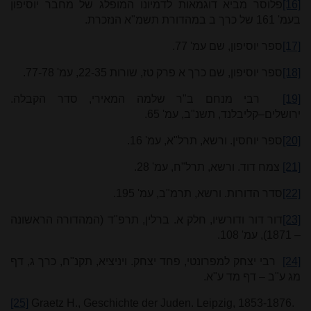
[16]
פלוסר מביא דוגמאות לדמיונו המופלג של מחבר יוסיפון
בעמ' 161 של כרך ב במהדורת תשמ"א הנזכרת.
[17]
ספר יוסיפון, שם עמ' 77.
[18]
ספר יוסיפון, שם כרך א פרק טז, שורות 22-35, עמ' 77-78.
[19]
רבי מנחם ב"ר שלמה המאירי, סדר הקבלה.
ירושלים–קליבלנד, תשנ"ב, עמ' 65.
[20]
ספר יוחסין. ורשא, תרל"א, עמ' 16.
[21]
צמח דוד. ורשא, תרל"ח, עמ' 28.
[22]
סדר הדורות. ורשא, תרמ"ב, עמ' 195.
[23]
דור דור ודורשיו, חלק א. ברלין, תרפ"ד (המהדורה הראשונה
– 1871), עמ' 108.
[24]
רבי יצחק למפרונטי, פחד יצחק. ויניציא, תקנ"ח, כרך ג, דף
מג ע"ב – דף מד ע"א.
[25]
Graetz H., Geschichte der Juden. Leipzig, 1853-1876.