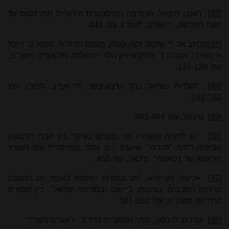
[32]
ראובן מיכאל, הכתיבה ההיסטורית היהודית מהרנסנס עד
העת החדשה. ירושלים, תשנ"ג, עמ' 441.
[33]
מכתב אל ר' שלמה זלמן קוטיק משנת תרס"ח, מובא ב: רייכל
א' (עורך), אגרות ר' יצחק אייזיק הלוי. ירושלים- תל-אביב, תשל"ב,
עמ' 137-138.
[34]
, תולדות ישראל, כרך ארבע-עשר. תל-אביב, תרצ"ו, עמ'
191-192.
[35]
מיכאל, עמ' 463-464.
[36]
"יש להניח שספריו היו נפוצים בעיקר בין חברי התנועה
הציונית-דתית "מזרחי" שיעבץ היה אחד ממייסדיה וגם העורך
הראשון של בטאונה". מיכאל, עמ' 465.
[37]
אליעזר דון-יחיא, "חג מסורתי ומיתוס לאומי: חג החנוכה
ומיתוס המכבים בציונות, ביישוב ובמדינת ישראל", בין מסורת
לחידוש, תשס"ה, עמ' 581-610.
[38]
יום טוב לוינסקי, ספר המועדים כרך ב, ירושלים תשי"ד.