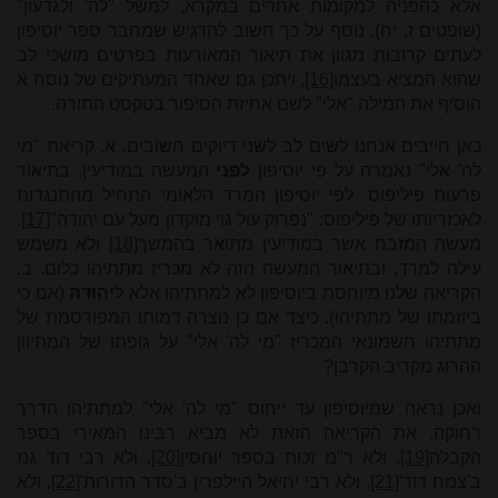
אלא כהפניה למקומות אחרים במקרא, למשל "לה' ולגדעון"
(שופטים ז, יח). נוסף על כך חשוב להדגיש שמחבר ספר יוסיפון
לעתים קרובות מגוון את תיאור המאורעות בפרטים מושכי לב
שהוא המציא בעצמו
[16]
, ויתכן גם שאחד המעתיקים של נוסח א
הוסיף את המילה "אלי" לשם אחיזת הסיפור בטקסט התורה.
כאן חייבים אנחנו לשים לב לשני דיוקים חשובים. א. קריאת "מי
לה' אלי" נאמרה על פי יוסיפון
לפני
המעשה במודיעין, בתיאור
פרעות פיליפוס. לפי יוסיפון המרד הלאומי התחיל מהתנגדות
לאכזריותו של פיליפוס: "נפרוק עול גוי מוקדון מעל עם יהודה"
[17]
.
מעשה המזבח אשר במודיעין מתואר בהמשך
[18]
ולא משמש
עילה למרד, ובתיאור המעשה הזה לא מכריז מתתיהו כלום. ב.
הקריאה שלנו מיוחסת ביוסיפון לא למתתיהו אלא ל
יהודה
(אם כי
ביוזמתו של מתתיהו). כיצד אם כן נוצרה דמותו המפורסמת של
מתתיהו חשמונאי המכריז "מי לה' אלי" על גופתו של המתיוון
ההרוג מקריב הקרבן?
ואכן נראה שמיוסיפון עד ייחוס "מי לה' אלי" למתתיהו הדרך
רחוקה. את הקריאה הזאת לא מביא רבינו המאירי בספר
הקבלה
[19]
, ולא ר"מ זכות בספר יוחסין
[20]
, ולא רבי דוד גנז
ב'צמח דוד'
[21]
, ולא רבי יחיאל היילפרין ב'סדר הדורות'
[22]
, ולא