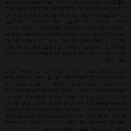
וייס
[23]
, גם באנציקלופדיה היהודית "פחד יצחק" בדברים על
חנוכה
[24]
אין מילה על כך. ב'דורות הראשונים' לרבי יצחק אייזיק
הלוי לא נמצא כלל תיאור של תחילת מלכות החשמונאים, אך גם
בדברי הימים של גרץ
[25]
, וגם בדובנוב "הקצר"
[26]
ו"הארוך"
[27]
, וגם אצל שולמן
[28]
וקאסל
[29]
עניין 'מי לה' אלי' לא
מוזכר כלל. המקור היחיד לסיפור המקובל בימינו הוא ספרו של
ההיסטוריון היהודי הנודע רבי זאב יעבץ "דברי הימים לעם בני
ישראל". כך הוא כותב: "ומתתיהו קרא בקול גדול: "מי לה' אלי",
ויברח הוא ובניו וכל יראי ה' אנשי החיל המדברה למען התאזר
שם..."
[30]
.
מקובל לחשוב שספר "דברי הימים לעם בני ישראל" נכתב
כתשובה 'מסורתית' לספרים של גרץ
[31]
. דרכו של הרב יעבץ,
איש ההשכלה הנאמן למסורת, לסמוך כל עובדה בחיבורו על
מקורות נאמנים וידועים - בפרשת מרד החשמונאים בדרך כלל
על ספרי המקבים, כתבי יוספוס, מגילת תענית ועוד; אבל את
המשפט שצוטט לעיל הוא מביא ללא ציון מקור. יעבץ יכול היה
להשתמש בנוסחאות ב (מהדורת מנטובה) ו-ג (שאר מהדורות)
של ספר יוסיפון, ולא נותר אלא להניח שהוא לקח את האמירה הזו
משם אך שינה את מה שמצא ועירב את הטקסט עם המידע
מספר המקבים, וכך נוצרה המסורת החדשה.