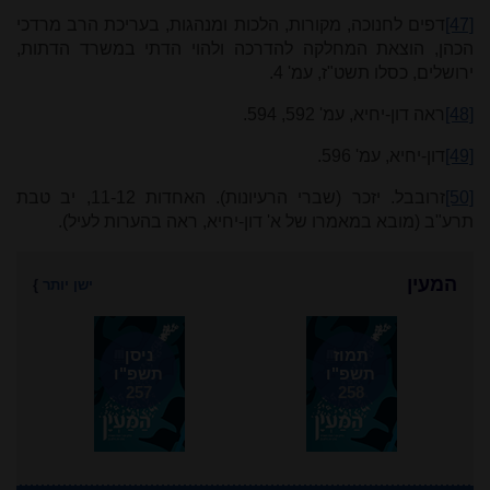
[47]
דפים לחנוכה, מקורות, הלכות ומנהגות, בעריכת הרב מרדכי
הכהן, הוצאת המחלקה להדרכה ולהוי הדתי במשרד הדתות,
ירושלים, כסלו תשט"ז, עמ' 4.
[48]
ראה דון-יחיא, עמ' 592, 594.
[49]
דון-יחיא, עמ' 596.
[50]
זרובבל. יזכר (שברי הרעיונות). האחדות 11-12, יב טבת
תרע"ב (מובא במאמרו של א' דון-יחיא, ראה בהערות לעיל).
המעין
ישן יותר
}
תמוז
ניסן
תשפ"ו
תשפ"ו
257
258