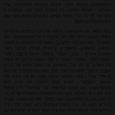
החשמונאים, כנראה מתוך סיבות חינוכיות וספרותיות, שתי
מסורות – מעשה מתתיהו ליד המזבח מתוך ספר המקבים א
והקריאה "מי לה' אלי" מספר יוסיפון, והדברים שיצאו מפרי עטו
הפכו לנחלת הכלל
[36]
.
ננסה לתאר את התפשטות גרסתו של יעבץ בתודעה היהודית.
בשלהי המאה הי"ט הפך חג החנוכה ל"חג החשמונאים", "חג
המקבים", מעין חג ציוני חדש
[37]
. האופי הזה התבטא בין השאר
במסות, בנאומים, במאמרים וביצירות שרוכזו לבסוף בשני
אוספים גדולים – כרך "חנוכה" ב"ספר המועדים"
[38]
ו"ספר
החנוכה"
[39]
. המדור "חנוכה" ב"ספר המועדים"
[40]
לא מזכיר
את המלים "מי לה' אלי", והצילום של הפסל הידוע של בוריס
שץ
[41]
ב"ספר המועדים" (עמ' 102) נושא את הכותרת "מי לעם
[!] אלי!". אבל ב"ספר החנוכה" המצב שונה, ויש לכך סיבה. לפי
שמואל דותן
[42]
, האיש שנתן לחנוכה את צביון החג
הלאומי-הציוני הוא מנחם אוסישקין. כבר בראשית דרכו כפעיל
ציוני הוא ניסה להנחיל בעם את המשמעות הלאומית של חג זה.
כך הוא כותב אל אחד-העם בשנת 1892: "את חג החנוכה הנוכחי
[תרנ"ג] יחגגו בני עירי [יקאטרינוסלאב] כחג לאומי לכל דבר:
הילדים ישירו 'הנרות הללו' ו'ציון ציון', אחד המורים יקרא לפניהם