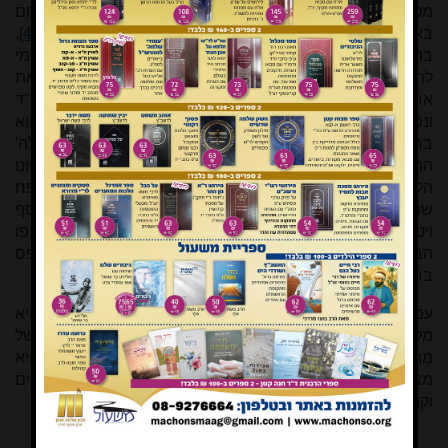
מטעם משרד הדתות נכתב: "קרא מתתיהו: מי לה' אלי – להילחם
באויבינו ולהכות בהם מכה אחת אפים – ולה' התשועה!"
[47]
.
בהגות הדתית-חרדית על החנוכה לא נמצאו עקבות הקריאה 'מי
לה' אלי' במחצית הראשונה של המאה העשרים
[48]
. נזכיר גם את
ארגון הנוער הדתי-ציוני "ברית חשמונאי" שנוסד בשנת תרצ"ד
ונסמך במופגן על מסורת החשמונאים ועל מאבקם הדתי, והוא
בחר כסיסמתו את המילים מספר משלי (כא, לא) "לה'
התשועה"
[49]
ולא "מי לה' אלי". ניתן להסביר את זה בכך שצביונו
הלאומי של החנוכה שכלל את ההתבטאויות "נס לא קרה לנו, פח
שמן לא מצאנו" (מ' זעירא), או כפי שכתב הסופר זרובבל (יוסף
ויטקין) "לא בתפילות הסתפקו החשמונאים... לא לנסים ציפו
הבריונים... את דמם שפכו בעד החופש העממי"
[50]
, נתפס
בראשית המאה העשרים כניגוד מוחלט לאופי הדתי של חנוכה.
עם זאת, המסורת החדשה השתרשה מהר בתודעת הציבור. היא
מקשרת את חג החנוכה עם המקרא, היא מעצבת את דמותו של
מתתיהו החשמונאי כממשיכו של משה רבנו מנהיג האומה, והיא
מצרפת את החלוצים ובוני הארץ של ימינו עם לוחמי המקבים
וקנאי דור המדבר בקריאה "מי לה' אלי!".