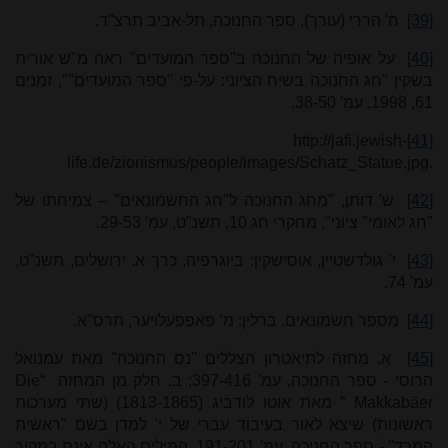
[39]
ח' הררי (עורך), ספר החנוכה, תל-אביב תרצ"ד.
[40]
על אופיה של החנוכה ב"ספר המועדים" ראה מ"ש אורית
בשקין "חג החנוכה בשיח הציוני: על-פי "ספר המועדים"",‫ זמנים
61, 1998, עמ' 38-50.
http://jafi.jewish-
[41]
life.de/zionismus/people/images/Schatz_Statue.jpg.
[42]
ש' דותן, "מחג החנוכה ל"חג החשמונאים" – צמיחתו של
"חג לאומי" ציוני", מחקרי חג 10, תשנ"ט, עמ' 29-53.
[43]
י' גולדשטיין, אוסישקין: ביוגרפיה, כרך א. ירושלים, תשנ"ט,
עמ' 74.
[44]
מספר חשמונאים. ברלין: מ’ פאפפעלויער, תרס"א.
[45]
א. מחזה לתיאטרון הצללים "נס החנוכה" מאת עמנואל
הרוסי - ספר החנוכה, עמ' 397-416; ב. חלק מן המחזה
“
Die
Makkabäer
” מאת אוטו לודביג (1813-1865) (שתי מערכות
ראשונות) שיצא לאור בעיבוד עברי של י' למדן בשם "ראשית
המרד" - ספר החנוכה, עמ' 191-201, המילים האלה אינם במקור