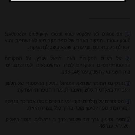
ξελθέτω
ἐ
ν διαθήκην
ῶ
στ
ἱ
ὶ
κα
ῳ
νόμ
ῷ
ν τ
ῶ
ζηλ
ὁ
ς
ᾶ
π
[1]
ὀ
πίσω μου
. המקור העברי של ספר מקבים א לא נשתמר, והוא
ידוע לנו רק בתרגום יווני עתיק, שהוא בשבילנו המקור.
[2]
על בעיית המקורות ראה: דניאל שורץ, על המקורות
ההיסטוריוגרפיים העיקריים למרד החשמונאים ולמדינתם
.
ימי
בית חשמונאי, תשנ"ו, עמ' 133-146.
[3]
נבדק גם החומר שנמצא במפעל המילון ההיסטורי של הלשון
העברית באקדמיה ללשון העברית, מדור הספרות העתיקה.
[4]
הסיפורים על תולדות יהודי ימי הביניים נוספו אחר כך בגרסה
המורחבת; ספר יוסיפון מוכר בדרך כלל בצורה הזאת.
[5]
ספר יוסיפון, ערך דוד פלוסר, כרך ב. ירושלים: מוסד ביאליק,
תשמ"א, עמ' 46.