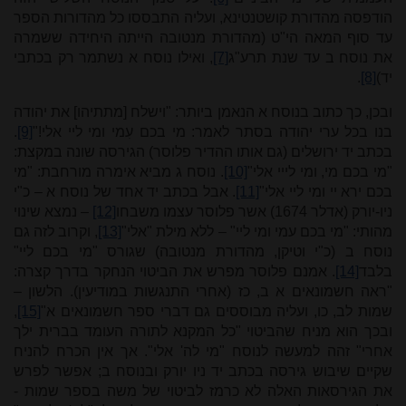
הודפסה מהדורת קושטנטינא, ועליה התבססו כל מהדורות הספר
עד סוף המאה הי"ט (מהדורת מנטובה הייתה היחידה ששמרה
את נוסח ב עד שנת תרע"ג
[7]
, ואילו נוסח א נשתמר רק בכתבי
יד)
[8]
.
ובכן, כך כתוב בנוסח א הנאמן ביותר: "וישלח [מתתיהו] את יהודה
בנו בכל ערי יהודה בסתר לאמר: מי בכם עִמי ומי ליי אלי!"
[9]
.
בכתב יד ירושלים
(גם אותו ההדיר פלוסר) הגירסה שונה במקצת
:
"מי בכם מי, ומי לייי אלי"
[10]
. נוסח ג מביא אימרה מורחבת: "מי
בכם ירא יי ומי ליי אלי"
[11]
. אבל בכתב יד אחד של נוסח א – כ"י
ניו-יורק (אדלר 1674) אשר פלוסר עצמו משבחו
[12]
– נמצא שינוי
מהותי: "מי בכם עמי ומי ליי" – ללא מילת "אלי"
[13]
, וקרוב לזה גם
נוסח ב (כ"י וטיקן, מהדורת מנטובה) שגורס "מי בכם ליי"
בלבד
[14]
. אמנם פלוסר מפרש את הביטוי הנחקר בדרך קצרה:
"ראה חשמונאים א ב, כז (אחרי התנגשות במודיעין). הלשון –
שמות לב, כו, ועליה מבוססים גם דברי ספר חשמונאים א"
[15]
,
ובכך הוא מניח שהביטוי "כל המקנא לתורה העומד בברית ילך
אחרי" זהה למעשה לנוסח "מי לה' אלי". אך אין הכרח להניח
שקיים שיבוש גירסה בכתב יד ניו יורק ובנוסח ב; אפשר לפרש
את הגירסאות האלה לא כרמז לביטוי של משה בספר שמות -