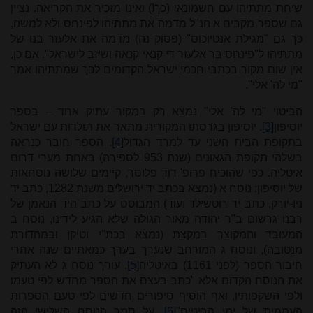
שיחת מתתיהו עם חשמונאי (כך!) ואינו מזכיר את הקריאה. נציין
גם שספר מקבים א הנ"ל מדמה את מתתיהו לפינחס ולא למשה,
כך גם "מגילת אנטיוכוס" (פסוק נה) מדמה את אלעזר בנו של
מתתיהו ל"פינחס בר אלעזר די קנאי קנאה ושיזב לישראל". אם כן,
אין שום מקור בכתבי חכמי ישראל הקדומים לכך שמתתיהו אמר
"מי לה' אלי".
הביטוי "מי לה' אלי" נמצא רק במקור עתיק אחד – בספר
יוסיפון
[3]
. יוסיפון בגרסתו המקורית מתאר את תולדות עם ישראל
בתקופת הבית השני עד למרד הגדול
[4]
. הספר חובר כנראה
בשלהי תקופת הגאונים (שנת 953 לספירה) באחת מערי דרום
איטליה. כפי שהוכיח פרופ' דוד פלוסר, קיימים שלושה נוסחאות
של יוסיפון: נוסח א (נמצא בכתב יד ירושלים משנת 1282, כתב יד
ניו-יורק, כתב יד רוטשילד ועוד) המבוסס על כתב היד הנאמן של
רבנו גרשום ב"ר יהודה מאור הגולה שלא הגיע לידינו, נוסח ב
המעובד והמקוצר במקצת (נמצא בכת"י וטיקן ובמהדורת
מנטובה), ונוסח ג המורחב שנערך בערך כמאתיים שנה אחרי
חיבור הספר (לפני 1161) באיטליה
[5]
. עורך נוסח ג לא העתיק
את הנוסח הקדום אלא "כתב בעצם את הספר מחדש לפי טעמו
ולפי השקפותיו, ואף הוסיף סיפורים חדשים לפי טעם הספרות
העממית של ימי הביניים"
[6]
. על סמך הנוסח השלישי הזה