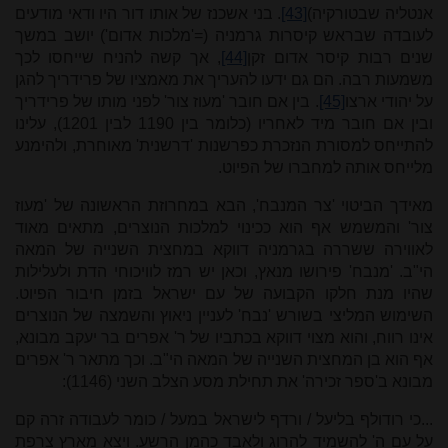
אנטליה שבטורקיה)
[43]
. בני אשכנז של אותו דור היו ודאי מודעים
לעובדה שבראש קיסרות גרמניה (='מלכות אדום') יושב במשך
שנים רבות קיסר אדום זקן
[44]
, אך קשה להניח שייחסו לכך
משמעות רבה. הם גם ידעו להעריך את מאמציו של פרידריך להגן
על יהודי ארצו
[45]
. בין אם חובר 'מעוז צור' לפני מותו של פרידריך
ובין אם חובר מיד לאחריו (כלומר בין 1190 לבין 1201), עלינו
להתייחס למסורת הנזכרת כפרשנות 'דרשנית' מאוחרת, ולהימנע
מלייחס אותה למחברו של הפיוט.
מאידך הביטוי 'צר המנבח', הבא במחרוזת הראשונה של 'מעוז
צור' והמשמש אף הוא ככינוי למלכות הנוצרים, מתאים מאוד
לאווירה ששררה בגרמניה דווקא במחצית השנייה של המאה
הי"ב. 'מנבח' פירושו מנאץ, וכאן יש רמז לוויכוחי הדת ולעלילות
שהיו מנת חלקו הקבועה של עם ישראל בזמן חיבור הפיוט.
השימוש המליצי בשורש 'נבח' לעניין ניאוץ והשמצה של הנוצרים
אינו רווח, והוא מצוי דווקא בכתביו של ר' אפרים בר יעקב מבונא,
אף הוא בן המחצית השנייה של המאה הי"ב. וכך מתאר ר' אפרים
מבונא ב'ספר זכירה' את תחילת מסע הצלב השני (1146):
...כי רודולף בליעל / ורדף לישראל במעל / כומר לעבודה זרה קם
על עם ה' להשמיד להרוג ולאבד כהמן הרשע. ויצא מארץ צרפת