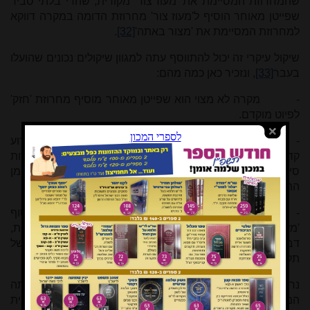
שהמחרוזת המסיימת את 'מעוז צור' מקורית, שהרי בלתי סביר
שפייטן מאוחר הוסיף ל'מעוז צור' מחרוזת הדומה במקרה דווקא
למחרוזת המסיימת את 'מצור באתה'
[32]
.
שיקול עיקרי זה יכול להתווסף עתה למגוון שיקולים נכונים שהועלו
בעבר
[33]
, ונזכיר כאן כמה מהם:
-
מקרה לא מצוי הוא שפייטן מאוחר מוסיף מחרוזת 'חזק'
לפיוט מוקדם.
-
סממני החריזה והמשקל הבאים במחרוזת 'חשוף זרוע
קדשך' תואמים את שאר המחרוזות
[34]
, זאת בניגוד למחרוזות
סיום אחרות שנתחברו ל'מעוז צור', ושבהם ניכרת סטייה מן
התבנית המדויקת
[35]
.
-
ללא המחרוזת האחרונה לא נזכרת מלכות אדום בסוף
'מעוז צור', ונוצר בכך רצף קטוע של שלוש מתוך ארבע מלכויות,
דבר שאינו מצוי באשכנז. ללא מחרוזת זו חסר הפיוט גם סיום של
תקוה לגאולת העתיד
[36]
.
נראה לכן שהמחרוזת האחרונה של 'מעוז צור' מקורית, והשמטתה
המאוחרת נזקפת לחובת פעולת צנזורה, כנראה צנזורה פנימית