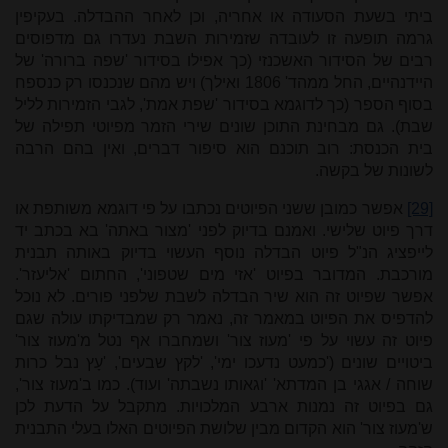
ביתי בשעת הסעודה או אחריה, וכן לאחר ההבדלה. בעקיפין
גרמה תופעה זו לעובדה שזמירות השבת נעדרו גם מדפוסים
רבים של הסידור האשכנזי (כך אפילו בסידור 'שפה ברורה' של
היידנהיים, החל ממהד' 1806 ואילך) ויש מהם שנכנסו רק כנספח
בסוף הספר (כך לדוגמא בסידור 'שפת אמת', לגבי הזמירות לליל
שבת). גם מבחינת התוכן שונים שירי הזמר מפיוטי תפילה של
בית הכנסת: רוב תוכנם הוא סיפור דברים, ואין בהם הרבה
לשונות של בקשה.
[29]
אפשר כמובן ששני הפיוטים נכתבו על פי דוגמא משותפת או
דרך פיוט שלישי. ואמנם בדיוק לפני 'מצור באתה' בא בכתב יד
לייפציג הנ"ל פיוט הבדלה נוסף העשוי בדיוק באותה תבנית
מורכבת. המדובר בפיוט 'אזי מים שטפוני', החתום 'אליעזר'.
אפשר שפיוט זה הוא שיר הבדלה לשבת שלפני פורים. לא נוכל
להדפיס את הפיוט במאמר זה, נאמר רק שמבדיקתו עולה שגם
פיוט זה עשוי על פי 'מעוז צור' ושמחברו אף נטל מ'מעוז צור'
ביטויים שונים ('כמעט נדעכו ימי', 'לקץ שבעים', 'עָץ נבל כרות
שוחה / אגגי בן המדתא' 'וגאותו נשבתה' ועוד). כמו ב'מעוז צור',
גם בפיוט זה נמנות ארבע המלכויות. מתקבל על הדעת לכן
ש'מעוז צור' הוא הקדום מבין שלושת הפיוטים האלו בעלי התבנית