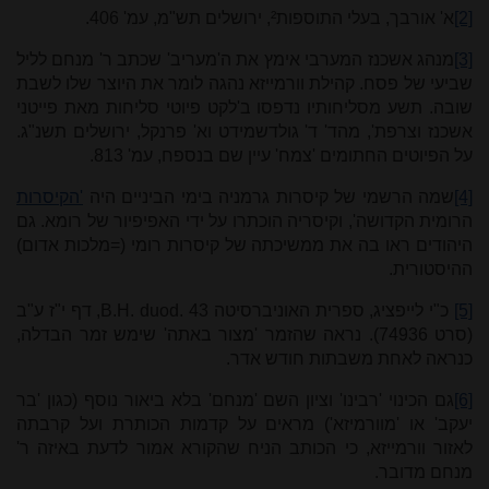
[2]
א' אורבך, בעלי התוספות², ירושלים תש"מ, עמ' 406.
[3]
מנהג אשכנז המערבי אימץ את ה'מעריב' שכתב ר' מנחם לליל
שביעי של פסח. קהילת וורמייזא נהגה לומר את היוצר שלו לשבת
שובה. תשע מסליחותיו נדפסו ב'לקט פיוטי סליחות מאת פייטני
אשכנז וצרפת', מהד' ד' גולדשמידט וא' פרנקל, ירושלים תשנ"ג.
על הפיוטים החתומים 'צמח' עיין שם בנספח, עמ' 813.
[4]
שמה הרשמי של קיסרות גרמניה בימי הביניים היה
'הקיסרות
הרומית הקדושה', וקיסריה הוכתרו על ידי האפיפיור של רומא. גם
היהודים ראו בה את ממשיכתה של קיסרות רומי (=מלכות אדום)
ההיסטורית.
[5]
כ"י לייפציג, ספרית האוניברסיטה
B.H. duod. 43
, דף י"ז ע"ב
(סרט 74936). נראה שהזמר 'מצור באתה' שימש זמר הבדלה,
כנראה לאחת משבתות חודש אדר.
[6]
גם הכינוי 'רבינו' וציון השם 'מנחם' בלא ביאור נוסף (כגון 'בר
יעקב' או 'מוורמיזא') מראים על קדמות הכותרת ועל קרבתה
לאזור וורמייזא, כי הכותב הניח שהקורא אמור לדעת באיזה ר'
מנחם מדובר.