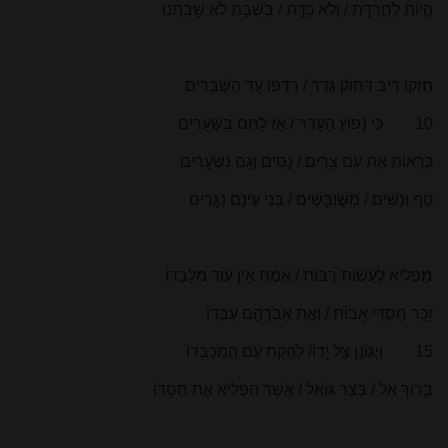
הֱיוֹת לְחֶרְדָּת / וְלֹא כַדָּת / בְּשַׁבָּת לֹא שָׁבַתְנוּ
חִ
זְּקוּ רִיב דְּחוֹק גֶּדֶר / רָדְפוּ עַד הַשְּׁבָרִים
10 כִּי נָפוֹץ הָעֵדֶר / אָז לָחֶם בַּשְּׁעָרִים
כִּרְאוֹת אֶת עַם צָרִים / נָסִים וְגַם נִשְׂעָרִים
טַף וְנָשִׁים / מְשֻׁובָּשִׁים / בְּנֵי עֵינָם נִגָּרִים
מַ
פְלִיא לַעֲשׁוֹת רַבּוֹת / אֱמֶת אֵין עוֹד מִלְבַדּוֹ
זָכַר חַסְדֵּי אָבוֹת / וְאֶת אַבְרָהָם עַבְדּוֹ
15 וַיְגּוֹנֵן צֵל יָדוֹׂ/ לַהֲקַת עַם הַמְכַבְּדוֹ
בָּרוּךְ אֵל / בְּצַר גּוֹאֵל / אֲשֶׁר הִפְלִיא אֶת חַסְדּוֹ