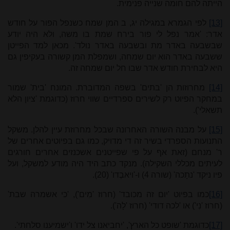
הייתה להם חומה שנייה פנימית.
[13]
לפי הגמרא במגילה יג, ב המן שמח כשנפל הפור על חודש
אדר: 'אמר נפל לי פור בירח שמת בו משה, ולא היה יודע
שבשבעה באדר מת ובשבעה באדר נולד'. מכאן למד הפייטן
ששבעה באדר הוא יום שמחה, ושמפלת המן קשורה בעקיפין גם
היא לבחירת חודש אדר שבו חל יום שמחה זה.
[14]
מחרוזות הן 'בתים' בשפה המדוברת. המונח 'בית' שמור
במחקר הפיוט רק לשירים ספרדיים שווי חרוז (כדוגמת 'ציון הלא
תשאלי').
[15]
על מבנה השורה האחרונה שבכל מחרוזת עיין להלן. משקל
התנועות הספרדי בשיר זה די מדויק, כמו גם בפיוטים אחרים של
ר' מנחם (זאת אף על פי שפייטנים אשכנזים אחרים חורגים
לעיתים מכללי השקילה). מנקד כתב היד היה מודע למשקל, ועל
פיו ניקד 'נתָכה' (שורה 4) ו-'ויאבֶדו' (20).
[16]
כמו בפיוט 'יום זה מכובד' (חרוז 'מִים'), 'כי אשמרה שבת'
(חרוז 'נִי') או 'לכה דודי' (חרוז 'לָה').
[17]
כדוגמת 'שופט כל הארץ', 'יחביאנו צל ידו' ו'ישמיענו סלחתי'.