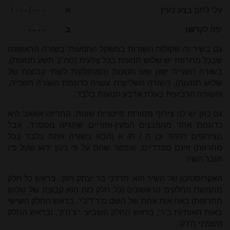
עלי לחם בצע בע
ין
א - - - / - - - /
יפה לקד
שו ב - - - -
גם בשיר זה שקולות השורות במשקל התנועות: בשורה הראשונה
שבכל מחרוזת יש שלוש תנועות בכל צלעית (סה"כ תשע תנועות),
בשורה השנייה ישנן שש תנועות (המחולקות לשתי קבוצות של
שלוש תנועות), השורה השלישית עשויה כדוגמת השורה השנייה,
והשורה הרביעית בעלת ארבע תנועות בלבד.
גם כאן יש לנו צירוף מסורות פייטניות שונות. החריזה אאאב היא
כדוגמת אחד מהמבנים המעין-אזוריים שהגיעו מספרד. אבל
הצירופים דההד וכן ת / ת/ א (הבא בשורה אחת בלבד בכל
מחרוזת) אינם ספרדיים, ואפשר שהם על פי ניגון ידוע שעל פיו
חובר השיר.
האקרוסטיכון של השיר הוא 'מרדכי בר יצחק חזק'. בראש כל חלק
מחמשת החלקים הראשונים (כל חלק כזה הוא קבוצה של שלוש
מחרוזות) באה אות אחת של השם מ'ר'ד'כ'י', בראש החלק השישי
באות האותיות ב'ר'; בראש החלק השביעי י'צ'ח'ק', ובראש החלק
השמיני ח'ז'ק'.