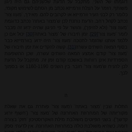
דוגמתו של השני. מתקבל על הדעת שלשניהם גם היה ניגון
משותף. הזמר על הצלת וורמייזא נכתב מן הסתם לשימוש מקומי,
כלומר רק לבני העיר וורמייזא או לקרובים להם. מאידך, 'מעוז צור'
נכתב לקהל רחב. הדעת נותנת לכן ש'מצור באתה' נכתב כדוגמת
'מעוז צור' (ולא להיפך), והושר על פי הניגון שהיה ידוע זה מכבר
לזמר 'מעוז צור'
[29]
. זמן חיבורו של 'מצור באתה'
[30]
יכול אם כן
ללמד אותנו שהזמר לחנוכה 'מעוז צור' היה ידוע בוורמייזא כבר
בסוף המאה השתים עשרה
[31]
. קשה להקדים את זמן חיבורו של
'מעוז צור' קודם אמצע המאה השתים עשרה, שכן ההשפעות
הספרדיות אינן רווחות באשכנז קודם זמן זה. מתקבל על הדעת
לכן להניח ש'מעוז צור' חובר בין השנים 1160­-1190 או בסמוך
לכך.
ה
התלות שבין 'מצור באתה' ו'מעוז צור' פותרת גם את שאלת
מקוריותה של המחרוזת האחרונה של 'מעוז צור' ('חשוף זרוע
קדשך'). בשני הפיוטים משולבת מילת האקרוסטיכון 'חזק' בצורה
דומה, כשהיא משולבת כולה במחרוזת האחרונה. אין לדעתי ספק