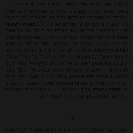
איכה ג, מט (בכתב היד 'נִגְרִים'). פירוש אחר לשורות 11-12:
בשעה שראו הצרים (האויבים שצרו על העיר) את העם נסים
ונסערים, אז הטף והנשים פתחו בבכי, ואז בא לפתע רגע ההצלה
בידי הקב"ה (הצעת פרופ' שולמית אליצור). 13
מפליא לעשות
:
לשון ברכת 'אשר יצר'.
אין עוד מלבדו
: דב' ד, לה. 14
זכר חסדי
אבות
: על פי לשון התפילה 'זוכר חסדי אבות'.
ואת אברהם עבדו
:
תה' קה, מב. 15
להקת עם המכבדו
: קהל ישראל. 16
אשר
הפליא את חסדו
: על פי תה' לא כב: 'ברוך ה' כי הפליא את חסדו
לי
בעיר מצור'
. 17
בשבעה בו
וכו': משה נולד בז' באדר (מגילה
יג, ע"ב).
ציר נאמן
: משה, על פי 'בכל ביתי נאמן הוא' (במד' יב, ז).
18
זדון
וכו': מחשבתו הרעה של האויב (בכתב היד 'זְדוֹן').
הפך
:
לטובה. 19
שומר הברית אומן
: על פי דב' ז, ט: 'האל הנאמן שומר
הברית' (אומן=נאמן).
הסיען ממקומן
: נסעו מן המצור בז' באדר.
20
יתפרדו ויאבדו
: על פי תהל' צב, י: '...אויביך יאבדו יתפרדו כל
פועלי און'.
בנפול המן
: שהיה אף הוא מזרע עשו.
ב
הזמר 'מצור באתה העיר' הוא שיר תודה ושמחה על הצלת העיר