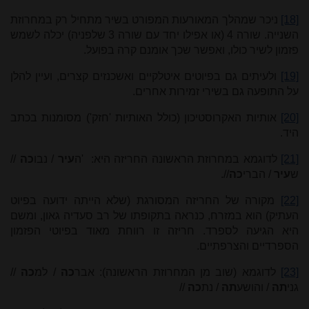
[18]
ניכר שמהלך המאורעות המפורט בשיר מתחיל רק במחרוזת
השנייה. שורה 4 (או אפילו יחד עם שורה 3 שלפניה) יכלה לשמש
פזמון לשיר כולו, ואפשר שכך אומנם קרה בפועל.
[19]
ולעיתים גם בפיוטים איטלקיים ואשכנזים קצרים, ועיין להלן
על התופעה גם בשירי זמירות אחרים.
[20]
אותיות האקרוסטיכון (כולל האותיות 'חזק') מסומנות בכתב
היד.
[21]
לדוגמא במחרוזת הראשונה החריזה היא: 'ה
עיר
/ נבו
כה
//
ש
עיר
/ הברי
כה
//.
[22]
מקורה של החריזה המסורגת (שלא הייתה ידועה בפיוט
העתיק) הוא במזרח, כנראה בתקופתו של רב סעדיה גאון, ומשם
היא הגיעה לספרד. חריזה זו רווחת מאוד בפיוטי הפזמון
הספרדיים והצרפתיים.
[23]
לדוגמא (שוב מן המחרוזת הראשונה): אבר
כה
/ למ
כה
//
גני
תה
/ והושע
תה
/ נת
כה
//