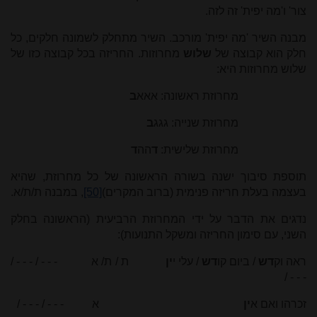
צור' ו'מה יפית' זה לזה.
מבנה השיר 'מה יפית' מורכב. השיר מתחלק לשמונה חלקים, כל
חלק הוא קבוצה של
שלוש
מחרוזות. החריזה בכל קבוצה כזו של
שלוש מחרוזות היא:
מחרוזת ראשונה: אאא
ב
מחרוזת שנייה: גגג
ב
מחרוזת שלישית:
ד
הה
ד
תוספת סיבוך ישנה בשורה הראשונה של כל מחרוזת, שהיא
בעצמה בעלת חריזה פנימית (ברוב המקרים)
[50]
, במבנה ת/ת/א.
נדגים את הדבר על ידי המחרוזת הרביעית (הראשונה בחלק
השני, עם סימון החריזה ומשקל התנועות):
ראה וק
דש
/ ביום קו
דש
/ עלי י
ין
ת / ת/ א - - - / - - - /
- - - /
זכרהו ואם א
ין
א - - - / - - - /