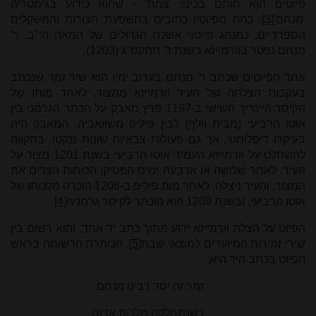
פיוטים הוא חותם בכינוי 'צמח' - שהוא כידוע בגימטריה
'מנחם'
[3]
. כמה מפיוטיו כתובים בהשפעת הצורות והמשקלים
הספרדיים, כמנהג פייטני אשכנז הגדולים של המאה הי"ב. ר'
מנחם נפטר בוורמייזא בשנת ד' תתקס"ג (1203).
אחד הפיוטים שכתב ר' מנחם בערוב ימיו הוא שיר זמר שנכתב
בעקבות הצלתה של העיר וורמייזא ממצור. לאחר מותו של
הקיסר היינריך השישי ב-1197 פרץ מאבק על הכתר הגרמני בין
אוטו הרביעי (מבית וולף) לבין פיליפ משוואביה. המאבק היה
בעיקרו דיפלומטי, אך גם פעולות צבאיות שונות ננקטו. בתקווה
להשתלט על וורמייזא העמיד אוטו הרביעי בשנת 1201 מצור על
העיר. לאחר שלושה או ארבעה ימים הפסיקו הכוחות הצרים את
המצור, והעיר ניצלה. לאחר מות פיליפ ב-1208 הוכרה מלכותו של
אוטו הרביעי, ובשנת 1209 הוא הוכתר לקיסר גרמניה
[4]
.
הפיוט על הצלת וורמייזא ידוע מתוך כתב יד אחד, והוא רשום בין
שירי זמירות המיועדים למוצאי שבת
[5]
. הכותרת הרשומה בראש
הפיוט בכתב היד היא:
זמר זה יסד רבינו מנחם
כשנתחלקה מלכות אדום