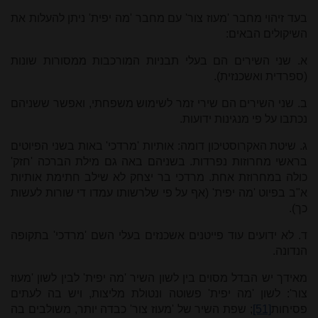
בעד זיהוי מחבר 'מעוז צור' עם מחבר 'מה יפית' ניתן להעלות את
השיקולים הבאים:
א. שני השירים הם בעלי תבניות המורכבות ממסורות שונות
(ספרדית ואשכנזית).
ב. שני השירים הם שירי זמר לשימוש משפחתי, ואפשר ששניהם
נכתבו על פי מנגינות ידועות.
ג. שיטת האקרוסטיכון דומה: אותיות 'מרדכי' באות בשני הפיוטים
בראשי מחרוזות נפרדות. בשניהם באה גם מילת הברכה 'חזק'
כולה במחרוזת אחת. מרדכי בר יצחק לא שילב חתימת אותיות
א"ב בפיוט 'מה יפית' (אף על פי שלרשותו עמדו די שורות לעשות
כך).
ד. לא ידועים עוד פייטנים אשכנזים בעלי השם 'מרדכי' בתקופה
הנדונה.
מאידך יש הבדל מסוים בין לשון השיר 'מה יפית' לבין לשון 'מעוז
צור': לשון 'מה יפית' פשוטה ונטולת מליצות, ויש בה לעתים
פסיחות
[51]
; שפת השיר של 'מעוז צור' כבדה יותר, משולבים בה