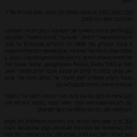
הזהה.
[30]
בשנת 1201 או ממש בסמוך לה. כזכור, שנת פטירתו של ר'
מנחם בר יעקב היא 1203.
[31]
על זמן חיבורו המשוער של 'מעוז צור' נכתב הרבה. לאחרונה
סיכם את הנושא ד' ליפסון, '"מעוז צור" ממבט היסטורי', המעין מו,
ב (טבת תשס"ו), עמ' 29­34. כל החוקרים מסתמכים על צונץ,
שקבע שזמן חיבורו של 'מעוז צור'
אינו מאוחר
למחצית הראשונה
של המאה השלוש עשרה, עיין
L. Zunz, Literaturgeschichte der
synagogalen Poesie, Berlin 1865, p. 580
. אפשר שצונץ ראה
את הפיוט בכתב יד קדום או שמצא חיבור קדום המזכיר אותו.
הגבול העליון שהעלינו לזמן חיבורו של הפיוט 'מעוז צור' קדום
בכחמישים שנה לפחות למקובל עד כה.
[32]
שיקול זה תקֵף גם אם קדם 'מצור באתה' ל'מעוז צור', כלומר
אם כיוון ההשפעה היה הפוך. הזמר 'מצור באתה' ודאי לא היה
ידוע לאחר זמן, כמו גם התלות שבין שני הפיוטים.
[33]
נזכיר שגם צונץ (שידוע היה בזהירותו המופלגת) לא פקפק
כלל באותנטיות של המחרוזת האחרונה, וקבע שסימנו של השיר
הוא 'מרדכי חזק' (עיין לעיל, הערה 31). גם ברשימותיו כלל צונץ