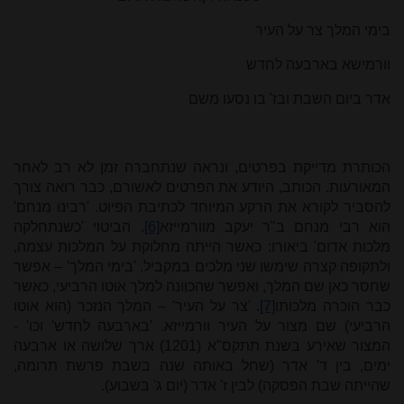
בימי המלך צר על העיר
וורמישא בארבעה לחדש
אדר ביום השבת ובז' בו נסעו משם
הכותרת מדייקת בפרטים, ונראה שנתחברה זמן לא רב לאחר
המאורעות. הכותב, היודע את הפרטים לאשורם, כבר רואה צורך
להסביר לקורא את הרקע המיוחד לכתיבת הפיוט. 'רבינו מנחם'
הוא רבי מנחם ב"ר יעקב מוורמייזא
[6]
. הביטוי 'כשנתחלקה
מלכות אדום' ביאורו: כאשר הייתה מחלוקת על המלכות עצמה,
ולתקופה קצרה שימשו שני מלכים במקביל. 'בימי המלך' – אפשר
שחסר כאן שם המלך, ואפשר שהכוונה למלך אוטו הרביעי, כאשר
כבר הוכרה מלכותו
[7]
. 'צר על העיר' – המלך הנזכר (הוא אוטו
הרביעי) שם מצור על העיר וורמייזא. 'בארבעה לחדש' וכו' -
המצור שאירע בשנת תתקס"א (1201) ארך שלושה או ארבעה
ימים, בין ד' אדר (שחל באותה שנה בשבת פרשת תרומה,
שהייתה שבת הפסקה) לבין ז' אדר (יום ג' בשבוע).