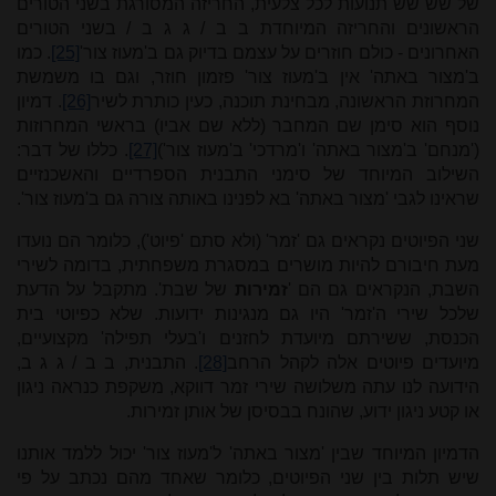
של שש שש תנועות לכל צלעית, החריזה המסורגת בשני הטורים
הראשונים והחריזה המיוחדת ב ב / ג ג ב / בשני הטורים
האחרונים - כולם חוזרים על עצמם בדיוק גם ב'מעוז צור'
[25]
. כמו
ב'מצור באתה' אין ב'מעוז צור' פזמון חוזר, וגם בו משמשת
המחרוזת הראשונה, מבחינת תוכנה, כעין כותרת לשיר
[26]
. דמיון
נוסף הוא סימן שם המחבר (ללא שם אביו) בראשי המחרוזות
('מנחם' ב'מצור באתה' ו'מרדכי' ב'מעוז צור')
[27]
. כללו של דבר:
השילוב המיוחד של סימני התבנית הספרדיים והאשכנזיים
שראינו לגבי 'מצור באתה' בא לפנינו באותה צורה גם ב'מעוז צור'.
שני הפיוטים נקראים גם 'זמר' (ולא סתם 'פיוט'), כלומר הם נועדו
מעת חיבורם להיות מושרים במסגרת משפחתית, בדומה לשירי
השבת, הנקראים גם הם '
זמירות
של שבת'. מתקבל על הדעת
שלכל שירי ה'זמר' היו גם מנגינות ידועות. שלא כפיוטי בית
הכנסת, ששירתם מיועדת לחזנים ו'בעלי תפילה' מקצועיים,
מיועדים פיוטים אלה לקהל הרחב
[28]
. התבנית, ב ב / ג ג ב,
הידועה לנו עתה משלושה שירי זמר דווקא, משקפת כנראה ניגון
או קטע ניגון ידוע, שהונח בבסיסן של אותן זמירות.
הדמיון המיוחד שבין 'מצור באתה' ל'מעוז צור' יכול ללמד אותנו
שיש תלות בין שני הפיוטים, כלומר שאחד מהם נכתב על פי