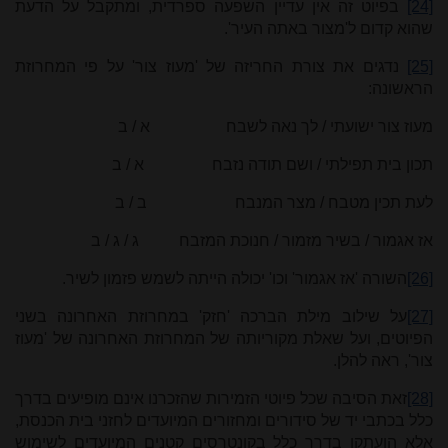
[24]
בפיוט זה אין עדיין השפעה ספרדית, ומתקבל על הדעת
שהוא קדום ל'מצור באתה העיר'.
[25]
נדגים את צורת החריזה של 'מעוז צור' על פי המחרוזת
הראשונה:
מעוז צור ישועתי / לך נאה לשבח א / ב
תכון בית תפילתי / ושם תודה נזבח א / ב
לעת תכין מטבח / מצר המנבח ב / ב
אז אגמור / בשיר מזמור / חנוכת המזבח ג / ג / ב
[26]
השורה 'אז אגמור' וכו' יכולה הייתה לשמש פזמון לשיר.
[27]
על שילוב מילת הברכה 'חזק' במחרוזת האחרונה בשני
הפיוטים, ועל שאלת מקוריותה של המחרוזת האחרונה של 'מעוז
צור', ראה להלן.
[28]
זאת הסיבה שכל פיוטי הזמירות שהזכרנו אינם מופיעים בדרך
כלל בכתבי יד של סידורים ומחזורים המיועדים לחזני בית הכנסת,
אלא הועתקו בדרך כלל בקונטרסים קטנים המיועדים לשימוש