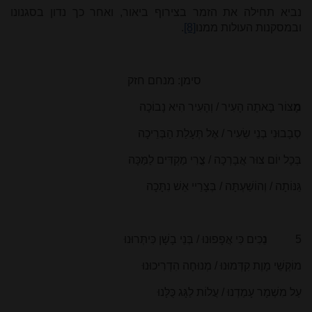
נביא תחילה את הזמר בצירוף ביאור, ואחר כך נדון בסגנונו
ובמסקנות העולות ממנו
[8]
.
סימן: מנחם חזק
מָ
צוֹר בָּאתָה הָעִיר / וְהָעִיר הִיא נָבוֹכָה
סְבָבוּנִי בְנֵי שֵׂעִיר / אֶל תְּעָלַת הַבְּרֵיכָה
בְּכָל יוֹם צוּר אֲבָרְכָה / צֳרִי מַקְדִּים לַמַּכָּה
גַּנּוֹתָה / וְהוֹשַׁעְתָּה / בְּצָרַיי אֵשׁ נִתָּכָה
5
נֵ
כִים כִּי אֲפָפוּנוּ / בְּנֵי בָשָׁן כִּיתְּרוּנוּ
מוֹקְשֵׁי מָוֶת קִדְּמוּנוּ / מְנוּחָה הִדְרִיכוּנוּ
עַל מִשְׁמָר עָמַדְנוּ / עֲלוֹת לַגָּג כֻּלָּנוּ