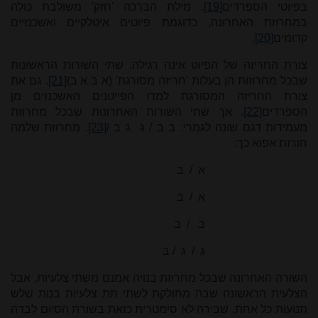
בפיוטי הספרדים
[19]
. מילת הברכה 'חזק' משולבת כולה
במחרוזת האחרונה, כדוגמת פיוטים איטלקיים ואשכנזיים
קדומים
[20]
.
צורת החריזה של הפיוט אינה רגילה. שתי השורות הראשונות
שבכל מחרוזות הן בעלות 'חריזה מסורגת' (א ב א ב)
[21]
. גם את
צורת החריזה המסורגת למדו הפייטנים האשכנזים מן
הספרדים
[22]
. אך שתי השורות האחרונות שבכל מחרוזת
מעמידות דגם שונה לגמרי: ב ב / ג ג ב /
[23]
. מחרוזת שלמה
חורזת אפוא כך:
א / ב
א / ב
ב / ב
ג / ג / ב
השורה האחרונה שבכל מחרוזת בנויה אמנם משתי צלעיות, אבל
הצלעית הראשונה שבה מחולקת לשתי תת צלעיות בנות שלש
תנועות כל אחת. שבירה לא סימטרית כזאת בשורת הסיום לבדה