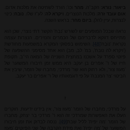
ביאור
:
נורא:
הקב"ה.
מהר
וכו': הורד לשחיטה את מלכות אדום.
אום עובד זרה
: מלכות הנוצרים.
ויקרא לה
: לע"ז שלו.
נובח
: כינוי
לנצרות, עיין להלן.
ביום מחר
: בראש השנה.
נראה שבכל המופעים יש לשורש 'נבח' הקשר דתי נוצרי, שכן הוא
מתייחס דווקא לדבריהם של הכמרים והנזירים. הנצרות עצמה
נקראת 'נוֹבַח'
[48]
. השימוש בפסוקי המקרא במשמעות מחודשת
('ויקרא לה נובח', במ' לב, מב) הוא אחד מסימני ההשפעה של
פיוטי ספרד על אשכנז במחצית השנייה של המאה הי"ב. תקופת
חייו של ר' אפרים בן יעקב היא ממש זמן חיבורו המשוער של
'מעוז צור', ולא רחוק הוא שר' מרדכי, מחברו של הזמר, שיבץ את
הביטוי 'צר המנבח' על פי דוגמאותיו של ר' אפרים בר יעקב.
ז
על מרדכי, מחברו של הזמר 'מעוז צור', אין בידינו ידיעות. חוקרים
העלו את האפשרות שמרדכי זה הוא ר' מרדכי בר יצחק, מחברו
של הזמר 'מה יפית' לליל שבת
[49]
. ננסה לבדוק את זמן חיבורו
המשוער של 'מה יפית' ואת מידת הקרבה של שני הפיוטים 'מעוז