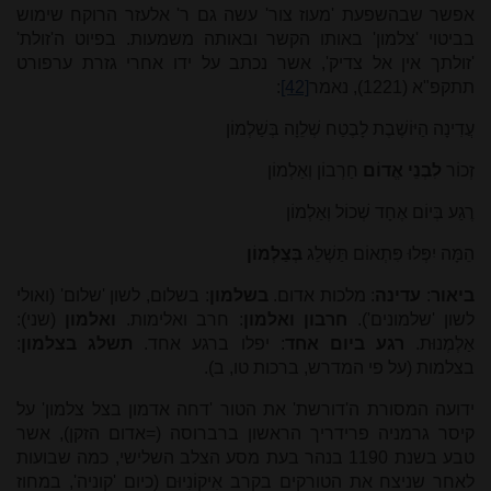
אפשר שבהשפעת 'מעוז צור' עשה גם ר' אלעזר הרוקח שימוש
בביטוי 'צלמון' באותו הקשר ובאותה משמעות. בפיוט ה'זולת'
'זולתך אין אל צדיק', אשר נכתב על ידו אחרי גזרת ערפורט
תתקפ"א (1221), נאמר
[42]
:
עֲדִינָה הַיּוֹשֶׁבֶת לָבֶטַח שְׁלֵוָה בְּשַׁלְמוֹן
זְכוֹר
לִבְנֵי אֱדוֹם
חַרְבוֹן וְאַלְמוֹן
רֶגַע בְּיוֹם אֶחָד שְׁכוֹל וְאַלְמוֹן
הֵמָּה יִפְּלוּ פִּתְאוֹם תַּשְׁלֵג
בְּצַלְמוֹן
ביאור
:
עדינה
: מלכות אדום.
בשלמון
: בשלום, לשון 'שלום' (ואולי
לשון 'שלמונים').
חרבון ואלמון
: חרב ואלימות.
ואלמון
(שני):
אַלְמְנוּת.
רגע ביום אחד
: יפלו ברגע אחד.
תשלג בצלמון
:
בצלמות (על פי המדרש, ברכות טו, ב).
ידועה המסורת ה'דורשת' את הטור 'דחה אדמון בצל צלמון' על
קיסר גרמניה פרידריך הראשון ברברוסה (=אדום הזקן), אשר
טבע בשנת 1190 בנהר בעת מסע הצלב השלישי, כמה שבועות
לאחר שניצח את הטורקים בקרב אִיקוֹנִיוּם (כיום 'קוניה', במחוז