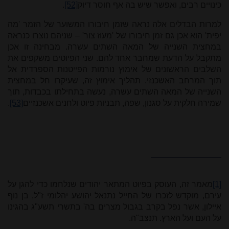
כינויים רבים, ואפשר שיש בה אף חוסר דיוק
[52]
.
למרות הבדלים אלה נראה שזמן חיבורו המשוער של הזמר 'מה
יפית' הוא אכן גם זמן חיבורו של 'מעוז צור' – שניהם נוצרו כנראה
במחצית השנייה של המאה השתים עשרה. מבחינה זו אכן
מתקבל על הדעת שמחבר אחד להם. שני הפיוטים משקפים את
השלבים הראשונים של אימוץ נורמות הפייטנות הספרדית אל
תוך המרחב האשכנזי. תהליך אימוץ זה, שעיקרו חל במחצית
השנייה של המאה השתים עשרה, נעשה בתחילתו בכבדות, תוך
שמירה חלקית על סגנון, שפה, תבניות פיוט ולחנים אשכנזיים
[53]
.
[1]
מאמר זה, העוסק בפיוט המתאר יהודים שנלחמו כדי להגן על
עירם, מוקדש לזכרו של החייל נתנאל יהושע יהלומי ז"ל, בן נוף
איילון, אשר נפל בקרב בגבול מצרים בה' בתשרי תשע"ג בהגינו
על העם ועל הארץ. תנצב"ה.