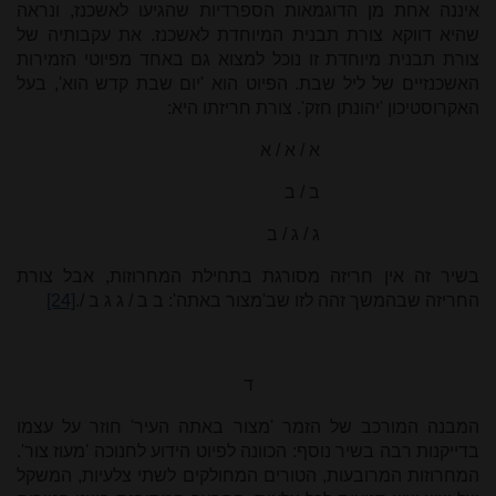
איננה אחת מן הדוגמאות הספרדיות שהגיעו לאשכנז, ונראה
שהיא דווקא צורת תבנית המיוחדת לאשכנז. את עקבותיה של
צורת תבנית מיוחדת זו נוכל למצוא גם באחד מפיוטי הזמירות
האשכנזיים של ליל שבת. הפיוט הוא 'יום שבת קדש הוא', בעל
האקרוסטיכון 'יהונתן חזק'. צורת חריזתו היא:
א / א / א
ב / ב
ג / ג / ב
בשיר זה אין חריזה מסורגת בתחילת המחרוזות, אבל צורת
החריזה שבהמשך זהה לזו שב'מצור באתה': ב ב / ג ג ב /.
[24]
ד
המבנה המורכב של הזמר 'מצור באתה העיר' חוזר על עצמו
בדייקנות רבה בשיר נוסף: הכוונה לפיוט הידוע לחנוכה 'מעוז צור'.
המחרוזות המרובעות, הטורים המחולקים לשתי צלעיות, המשקל