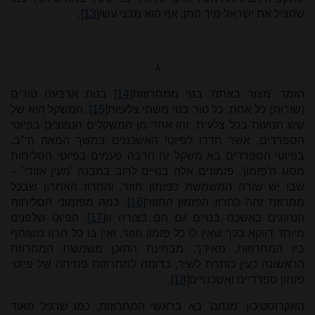
שהציל את ישראל מיד המן, אף הוא מבני עשו
[13]
.
ג
הזמר 'מצור באתה' בנוי ממחרוזות
[14]
בנות ארבעה טורים
(שורות) כל אחת. כל טור בנוי משתי צלעיות
[15]
. המשקל הוא של
שש תנועות בכל צלעית. זהו אחד מן המשקלים הנפוצים בפיוטי
הספרדים, אשר חדרו לפיוטי האשכנזים במשך המאה הי"ב.
בפיוטי הספרדים בא משקל זה הרבה פעמים בפיוטי הסליחות
מסוג ה'פזמון'. פזמונים אלה בנויים לרוב במבנה 'מעין אזורי' –
שבו יש שורה המשמשת כפזמון חוזר, והחרוז האחרון שבכל
מחרוזת זהה לחרוז הפזמון החוזר
[16]
. כמה מפזמוני הסליחות
הנהוגים באשכנז בנויים גם הם בצורה זו
[17]
. הפיוט שלפנינו
מיוחד דווקא בכך שאין לו כל פזמון חוזר, ואין בו כל חרוז משותף
בין המחרוזות. מאידך, מבחינת התוכן משמשת המחרוזת
הראשונה כעין כותרת לשיר, בדומה למחרוזות פתיחה של פיוטי
פזמון ספרדיים ואשכנזיים
[18]
.
האקרוסטיכון 'מנחם' בא בראשי המחרוזות, כמו שרגיל מאוד