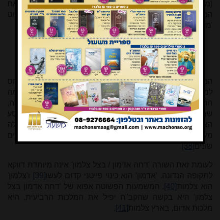
(מפני דרכי שלום)
[37]
. נראה אם כן שר' מנחם עיצב גם את
המחרוזת האחרונה של 'מצור באתה' על פי מקבילתה שבפיוט
'מעוז צור'.
ו
המחרוזת האחרונה מתאימה לפיוט 'מעוז צור' גם מבחינת היחס
למלכות אדום הנזכרת בה. השורה 'נקום נקמת עבדיך / מאומה
הרשעה' מתאימה למחצית השנייה של המאה השתים עשרה,
שבה מרבים בני אשכנז לבקש על נקמת הדם של הרוגי מסע
הצלב הראשון והשני ועל הרוגי גזרות נוספות. בקשות נקמה כאלה
משולבות באותה תקופה בסיומי פיוטים ותפילות מסוגים
שונים
[38]
.
לעומת זאת השורה 'דחה אדמון / בצל צלמון' אינה מיוחדת דווקא
לתקופה הנדונה. 'אדמון' הוא כינוי פייטני קדום לעשו
[39]
ו'צלמון'
הוא צלמות
[40]
. המשמעות הפשוטה אפוא של 'דחה אדמון בצל
צלמון' היא בקשה שהקב"ה יפיל את המלכות הרביעית, היא
מלכות אדום, בארץ צלמות
[41]
.