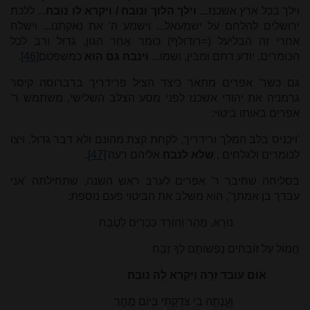
וילך בכל ארץ אשכנז...
וילך הלוך ונובח / ויקרא לו נובח
... ללכת
ירושלים להלחם על ישמעאל... וישמע ה' את נאקתנו... וישלח
אחרי זה הבליעל (=רודולף) כומר אַחֵר הגון, גדול ורב לכל
הכומרים, יודע דתם ומבין, ושמו...
וינבח גם הוא
כמשפטם
[46]
.
גם כשר' אפרים מתאר כיצד הציל פרידריך ברברוסה קיסר
גרמניה את יהודי אשכנז לפני מסע הצלב השלישי, משתמש ר'
אפרים באותו ביטוי:
'ויכניס בלב המלך ורידריך, לקחת קצת מהונם ולא דבר גדול. ויצו
לכומרים ולגלחים
,
שלא לנבח
אליהם רעה'
[47]
.
בסליחה שחיבר ר' אפרים לערב ראש השנה, שתחילתה 'אני
עבדך בן אמתך', הוא משלב את הביטוי פעם נוספת:
נוֹרָא, מַהֵר וְהוֹרֵד כְּכָרִים לָטֶבַח
חֲמוֹל עַל זוֹבְחִים נַפְשׁוֹתָם לְךָ זֶבַח
אוֹם עוֹבֵד זָרָה וַיִּקְרָא לָה נוֹבַח
וְעָנְתָה בִי צִדְקָתִי בְּיוֹם מָחָר