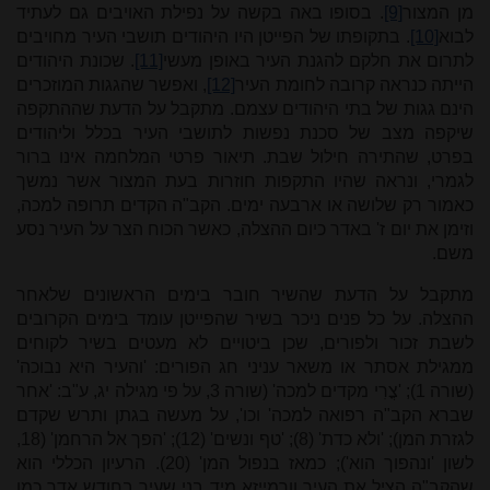
מן המצור
[9]
. בסופו באה בקשה על נפילת האויבים גם לעתיד
לבוא
[10]
. בתקופתו של הפייטן היו היהודים תושבי העיר מחויבים
לתרום את חלקם להגנת העיר באופן מעשי
[11]
. שכונת היהודים
הייתה כנראה קרובה לחומת העיר
[12]
, ואפשר שהגגות המוזכרים
הינם גגות של בתי היהודים עצמם. מתקבל על הדעת שההתקפה
שיקפה מצב של סכנת נפשות לתושבי העיר בכלל וליהודים
בפרט, שהתירה חילול שבת. תיאור פרטי המלחמה אינו ברור
לגמרי, ונראה שהיו התקפות חוזרות בעת המצור אשר נמשך
כאמור רק שלושה או ארבעה ימים. הקב"ה הקדים תרופה למכה,
וזימן את יום ז' באדר כיום ההצלה, כאשר הכוח הצר על העיר נסע
משם.
מתקבל על הדעת שהשיר חובר בימים הראשונים שלאחר
ההצלה. על כל פנים ניכר בשיר שהפייטן עומד בימים הקרובים
לשבת זכור ולפורים, שכן ביטויים לא מעטים בשיר לקוחים
ממגילת אסתר או משאר עניני חג הפורים: 'והעיר היא נבוכה'
(שורה 1); 'צֳרִי מקדים למכה' (שורה 3, על פי מגילה יג, ע"ב: 'אחר
שברא הקב"ה רפואה למכה' וכו', על מעשה בגתן ותרש שקדם
לגזרת המן); 'ולא כדת' (8); 'טף ונשים' (12); 'הפך אל הרחמן' (18,
לשון 'ונהפוך הוא'); כמאז בנפול המן' (20). הרעיון הכללי הוא
שהקב"ה הציל את העיר וורמייזא מיד בני שעיר בחודש אדר כמו