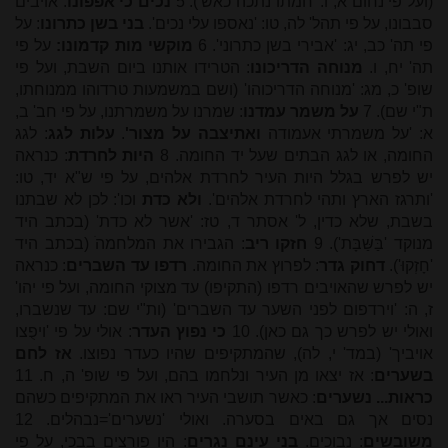
(ועל פי נחום א, ו: 'חמתו נתכה כאש'). 5
נכים כי אפפונו
: אויבים
סבבונו, על פי תהל' לה, טו: 'נאספו עלי נכים'.
בני בשן כתרונו
: על
פי תה' כב, יג: 'אבירי בשן כתרוני'. 6
מוקשי מות קדמונו:
על פי
תה' יח, ו.
מנוחה הדריכונו
: הטרידו אותנו ביום השבת, ועל פי
שופ' כ, מג: 'מנוחה הדריכוהו' (ושם במשמעות טרדוהו ממנוחתו,
ת"י שם). 7
על משמר עמדנו
: שמרנו על משמרתנו, על פי חב' ב,
א: 'על משמרתי אעמודה
ואתיצבה על מצור'
.
עלות לגג
: לגג
החומה, או לגג הבתים שעל יד החומה. 8
היות לחרדת
: כנראה
יש לפרש בגלל היות העיר לחרדת אלהים, על פי ש"א יד, טו:
'ותרגז הארץ ותהי לחרדת אלהים'.
ולא כדת
וכו': לכן לא שבתנו
בשבת, שלא כדין, ל' אסתר ד, טז: 'אשר לא כדת' (בכתב היד
מנוקד 'בַּשַּׁבָּת'). 9
חזקו ריב
: הגבירו את המלחמהׁ (בכתב היד
'חָזְקוּ').
דחוק גדר
: לפרוץ את החומה.
רדפו עד השברים
: כנראה
יש לפרש שהאויבים רדפו (התקיפו) עד מצוקי החומה, ועל פי יהו'
ז, ה: 'וירדפום לפני השער עד השברים' (ות"י שם: עד שנשברו,
ואולי יש לפרש כך גם כאן). 10
כי נפוץ העדר
: אולי על פי 'ויפֻצו
אויביך' (במד' י, לה), שהמתקיפים שהיו כעדר נפוצו.
אז לחם
בשערים
: אז יצאו מן העיר ונלחמו בהם, ועל פי שופ' ה, ח. 11
כראות... נשערים
: כאשר תושבי העיר ראו את המתקיפים כשהם
נסים אך גם באים בסערה. ואולי 'נשערים'=נבהלים. 12
משובשים
: נבוכים.
בני עינם נגרים
: היו פורצים בבכי, על פי