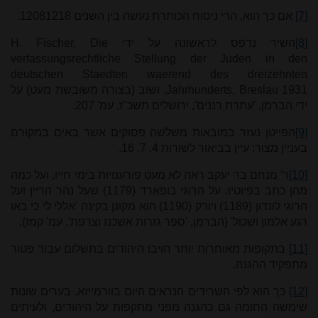
[7]
אם כך הוא, הרי ניסוח הכותרת נעשה בין השנים 1208­1218.
[8]
השיר נדפס לראשונה על ידי
H. Fischer, Die
verfassungsrechtliche Stellung der Juden in den
deutschen Staedten waerend des dreizehnten
Jahrhunderts, Breslau 1931
, ושוב (בצורה משובשת מעט) על
ידי הברמן, 'עתרת רננים', ירושלים תשכ"ז, עמ' 207.
[9]
הפייטן נעזר במובאות משלשה פסוקים אשר באים במקורם
בעניין מצור: עיין בביאור לשורות 4, 7, 16.
[10]
ר' מנחם בר יעקב ראה לא מעט פורענויות בימי חייו, ועל כמה
מהן כתב בפיוטיו. על הרוגי בופארד (1179) שעל נהר הריין ועל
הרוגי לונדון (1189) ויורק (1190) הוא מקונן בקינה 'אללי לי כי באו
רגע אלמון ושכול' (הברמן, 'ספר גזרות אשכנז וצרפת', עמ' קמז).
[11]
בתקופות מאוחרות יותר חויבו היהודים בתשלום עבור פטור
מתפקיד ההגנה.
[12]
כך הוא לפי השרידים הנראים היום בוורמייזא. בערים שונות
שימשה החומה גם כהגנה מפני מתקפות על היהודים, ולעיתים