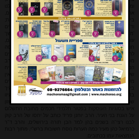
ומתאר את דרך פתרונו; חוקר הפיוט אברהם פרנקל מתאר לנו
את התפשטות דרכי הפיוט הספרדיות באשכנז, ואת הפיוטים,
ביניהם 'מעוז צור', שנוצרו בדרך המשולבת האשכנזית-ספרדית;
וד"ר אולמן מסביר לנו למה כנראה מתתיהו לא זעק את המילים
'מי לה' אלי' בפרוץ המרד - אלא דווקא מילים אחרות. בהמשך
עוה"ד הרב שאול בר אילן, עד הגירוש ראש הכולל בכפר דרום,
חוזר לענייני בליעה ופליטה בכלים ומדידתם בזמן הזה, ומנסה
להוכיח שקיימת אפשרות לדעת הרמ"א שכלי מתכת במצבים
מסוימים אינם בולעים (במדור התגובות עוסק בענין זה הרב
הנקין, חוקר בכיר במכון לרבני ישובים בקרית ארבע, ומוכיח
שלפחות לפי שיטת הרמ"א - אך למעשה לדעת כולם - אין
משמעות לכל הבדיקות והניסויים בעניין בליעה ופליטה בכלים
בימינו!). המחנך והלשונאי ר' אוריאל פרנק מנסה להסביר לנו איך
בדיוק דיבר אברהם אבינו ע"ה, מה הייתה 'שפת האם' שלו ואיזו
שפה רכש לו במשך השנים, וד"ר אלטמן עוסק בדרכו של החזון
איש בסוגיות העוסקות בפטור תלמידי חכמים מחובת התשלום
על הגנת בני העיר. הרב יוחנן פריד כותב על יחסו של הרב קוק
לבנו רצי"ה בשנים בהן למד הבן תורה בירושלים, והרב ד"ר
כרמיאל כהן מעיר כמה הערות נוסח חשובות ברש"י, מתוך רבות
הנמצאות עמו בכתובים.