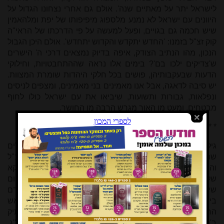
לישראל יתר על מאתיים שנה'. אולם גם אחרי נצחונו הגדול על
היוונים עם ישראל לא נמנע מלספוג מיפיפותו של יפת ומלהאמין
שיש חכמה גם בגויים, ופעל למעשה על פי הדרכתו של הראי"ה
קוק זצ"ל בזמנו: 'החדש יתקדש והקדוש יתחדש'. אולם היכן הגבול
הנכון, מהו הנתיב הצודק, איפה בדיוק נמצאים דרכי ה' הישרים
ש'צדיקים ילכו בם'? בימים אלו נראה שההתחבטויות, וחילוקי
הדעות שבעקבותיהן, פושים בכל חלקי היהדות שומרת המצוות.
יש סיבה לדאגה, אבל אנו מאמינים בני מאמינים, ומצפים לניסים
ונפלאות, גבורות ותשועות, שיביאו את עם ישראל כולו לחוף
מבטחים. ומעט מן האור מגרש הרבה מן החושך.
* * *
גיליון 208 מלא וגדוש: אנו מספידים בו שני יהודים גדולים
שהאריכו ימים וכל ימיהם עסקו בחינוך – מרן הרב עובדיה זצ"ל
והרב אברהם צוקרמן זצ"ל; על 'רעי"א מהימנא' בוכה הרב ינוקא
שליט"א, ראש כולל בישוב חשמונאים ומגיד שיעור ב'כולל יום
שישי' בנוף אילון, והרב מרדכי גרינברג שליט"א, ראש ישיבת כרם
ביבנה, מספיד בדמע את חותנו הרב צוקרמן. עוד קודם בראש
החוברת מציג הרב מרצבך, רבו של קיבוץ שעלבים וחוקר ותיק
ב'מכון שלמה אומן', ספק שהתעורר לו בזמן ההדרת ספר הסמ"ג,