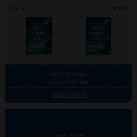
המעין
ישן יותר
}
תמוז
ניסן
תשפ"ו
תשפ"ו
257
258
הצטרף כמנוי
וקבל גליון ראשון חינם
חידוש המנוי
היה שותף לפעילות המכון
תרום כאן }