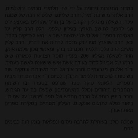
במדור התגובות נידונית על ידי שני תלמידי חכמים ירושלמים,
הרב אלתר מישיבת 'מיר', והרב שלזינגר שליט"א רבה של שכונת
גילה, השאלה מהגיליון הקודם על בן חו"ל שהחליט באמצע יו"ט
שני להפוך לתושב הארץ; בגיליון שלפניו חלק הרב קליין על
האמירה בספר 'ויואל משה' שמצות ישוב א"י היא לצדיקים בלבד,
וכאן הרב שווארץ מניו יורק מנסה לדחות את דבריו, והרב קליין
משיב; הרב פלס, תלמיד חכם בני ברקי ומאנשי מכון שלמה אומן,
חוזר לשאלה מגיליון 206 בעניין חוסר הצניעות לכאורה שיש
ברמז של אביגיל לדוד בעודה אשת איש שישאנה לאשה בעתיד,
וד"ר אלטמן מגבעתיים והרב אוריאל בנר משדרות עוסקים שוב
בשיטות הלגיטימיות ללימוד התנ"ך. לסיום ד"ר אברהם דוד מבית
הספרים הלאומי סוקר ספר שנדפס בספרד ובו רשימת
המחברים היהודים (כולל המשומדים!) שפעלו בה עד הגירוש,
והרב רייניץ כותב על הכרך החדש של ספר 'פרשגן' על שמות -
ביאור נפלא לתרגום אונקלוס. הגיליון מסתיים בסקירת ספרים
מאת העורך.
שנזכה כולנו בעזהי"ת להרבה ניסים ונפלאות בזמן הזה כבימים
ההם.