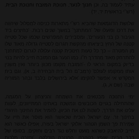
עתיד לעמוד בה, וכן
חנוך לנער
,
חנוכת המזבח וחנוכת הבית
.
(רש"י בראשית יד, יד)
שלושת הדוגמאות שהביא רש"י מתארות כניסה למסלול שיהווה
את דרכו ופועלו של 'המתחנך' במשך שנים רבות. 'כחיצים ביד
הגיבור כן בני הנעורים', ומסבירים המפרשים שכמו שכל סטייה
קטנה של החץ ביציאתו מהקשת תגרום לסטייה גדולה מאוד שלו
מן המטרה – כך כל טעות חינוכית קטנה עלולה לגרום למתחנך
להתרחק מאוד מהדרך ח"ו. כמו הנער גם המזבח חייב להיות בנוי
בדיוק במקום הראוי לו -'המזבח מקומו מכוון ביותר ואין משנין
אותו ממקומו לעולם' (רמב"ם הל' בית הבחירה ב, א), וגם בית
המקדש אי אפשר להקימו 'אלא בירושלים בלבד ובהר המוריה
שבה' (שם א, ג).
ימי החנוכה מבטאים את השמחה והניצחון על המגמה,
שהתחילה בגויים הכובשים ונמשכה באחינו המתייוונים, לעוות
עלינו את הדרך, לשנות לנו את הכיוון, להמיר את החינוך היהודי
בחינוך זר. עָם ישראל הוכיח שכאשר הוא מוסר את חייו על
שמירת פך השמן הטהור אלוקי ישראל בעזרו, אפילו כאשר הוא
חייב להיאבק כשהוא מועט וחלש נגד רבים וחזקים. בסופו של
דבר הבית שופץ בטהרה, המנורה הודלקה, 'וחזרה מלכות