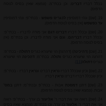
בכלל דבריו
דברינו
. וכן בכתי"מ. (ונמצא שאין בסיס לנוסח
הדפוס).
19. [שם] ונהי דמוסיפין
לכגריס פשפש
- בכתי"פ: ונהי דמוסיפין
עד כפשפש
(אין בסיס לנוסח הדפוס).
20. [שם] ובכלל דבריו
דברינו דגם
אני מודה לדבריו - בכתי"פ:
ובכלל דבריו
דבריהם. וגם
אני מודה לדבריו. וכן בכתי"מ (אין
בסיס לנוסח הדפוס).
21. [שם] (
דהיכינה
) [דהרגה] הוי שיעורא כגריס
דתולה
- בכתי"פ:
דהרגה הוי שיעורא כגריס
ותולה
. בכתי"מ:
דהכינה
הוי שיעורא
כגריס
דתולה
[11]
.
22. [שם] וכיון שבכלל דבריו
נראין
דברינו
ונראין
דבריו - בכתי"פ:
וכיון שבכלל דבריו דברינו
נראין
דבריו.
23. [שם] דתנן
דמסכת
אבות - בכתי"פ ובכתי"מ: דתנן
במס'
אבות. (ונמצא שאין בסיס לנוסח הדפוס).
24. [שם] רואה אני את דברי ר'
אליעזר
בן ערך - בכתי"פ: רואה
אני את דברי ר'
אלעזר
בן ערך. וכן בכתי"מ. (ונמצא שאין בסיס