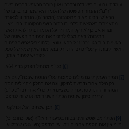
עומדת; נח ע"ב ריש ד"ה וכדבריו אנו) כותב הרא"ש דברים בשם
"ר"מ"; ההנחה הפשוטה של הלומד היא שמדובר ברבו של
הרא"ש, רבינו מאיר מרוטנבורג (המהר"ם). הנחה זו לכאורה
מתאמתת באמצעות כי"פ, בו כתוב בשני המקומות: רבי' מאי'.
ומדוע אם כן לא הקל המהדיר על הלומד ופתח לו את ראשי
התיבות? וזאת מבלי להזכיר את הפתיחה הפשוטה של
ראשי-תיבות כגון "כה"ג" ל"כהאי גוונא" ('לחומרא' אפשר לפתוח
ראשי תיבות רק עפ"י כתב היד, ורק במקומות שאין שמץ של ספק
כיצד יש לפתוח אותו).
[6]
בכי"מ מתחיל הפרק בדף 64א.
[7]
תמיד העתקתי גם מילים סמוכות עפ"י הנוסח שבכת"י, גם אם
רק מילה אחת נדרשת לתיקון, וגם אם בחלק מהמילים נוסח
המהדורה הנדפסת עדיף. כשציינתי רק כת"י אחד (בד"כ כי"פ)
הרי זה סימן שנוסח הכת"י השני דומה או שווה לנדפס.
[8]
יתכן שכתוב 'הני', וכדלקמן.
[9]
הכת"י מטושטש ואיני בטוח בפיענוח האל"ף (אולי כתוב: וכי).
ומ"מ אין אות נוספת אחרי היו"ד. ועי' בנדפס (הע' 35*) שצ"ל: אי.