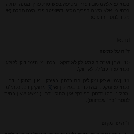
בכתי"פ: אלא משום דפריך מסיפא
בפשיטות
פריך ממנה תחלה.
בכתי"מ: אלא משום דפריך מסיפ'
דפשיטו'
פרי' מינה תחלה (אין
מקור לנוסח הדפוס).
[נח, א]
ד"ה על כתיפה
10. [שם]
וא"ת דילמא
לקולא דוקא - בכתי"מ:
תימ'
דוק' לקולא.
בכתי"פ:
דילמ'
לקולא דווק'.
11. [עמ' שצא] ומקילינן
בה
כדתנן בפירקין,
אין
מחזקינן דם -
בכתי"פ: ומקלינן
בהו
כדתנן בפירקין
ואי
[9]
מחזקינן דם. בכתי"מ:
ומקילינן
בהו
כדתנן בפירקי'
אין
מחזקי' דם. (ונמצא שאין בסיס
לנוסח "בה" שבדפוס).
ד"ה עד מקום