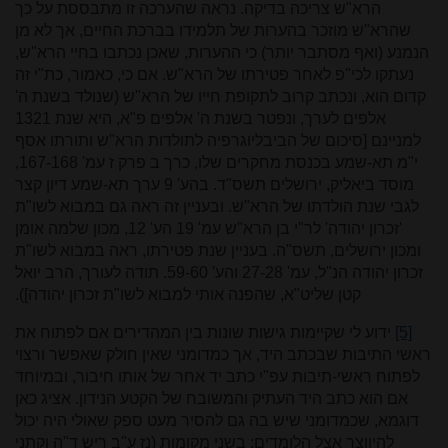
הרא"ש צריכה בדיקה. נראה שהערכה זו מתבססת על כך
שהרא"ש מוזכר בהערות של תלמידו בברכת החיים, אך לא מן
הנמנע (ואף מסתבר יותר) כי ההערות, שאכן נכתבו בחיי הרא"ש,
נעתקו לכי"פ לאחר פטירתו של הרא"ש. אם כי, כאמור, כת"י זה
קדום הוא, ונכתב קרוב לתקופת חייו של הרא"ש (שנולד בשנת ה'
אלפים לערך, ונפטר בשנת ה' אלפים פ"א, היא שנת 1321
למניינם [סיכום של הביבליוגרפיה לתולדות הרא"ש ותורתו אסף
י"מ תא-שמע בכנסת מחקרים שלו, כרך ב פרק ז עמ' 167-168,
מוסד ביאליק, ירושלים תשס"ד. בהע' 9 ערך תא-שמע דיון קצר
לגבי שנת הולדתו של הרא"ש. ובעניין זה ראה גם במבוא לשו"ת
'זכרון יהודה' לר"י בן הרא"ש עמ' 19 הע' 12, מכון שלמה אומן
ומכון ירושלים, תשס"ה. בעניין שנת פטירתו, ראה במבוא לשו"ת
זכרון יהודה הנ"ל, עמ' 27-28 והע' 59-60. תודה לעורך, הרב יואל
קטן שליט"א, שהפנה אותי למבוא לשו"ת זכרון יהודה]).
[5]
ידוע לי שקיימות גישות שונות בין המהדירים אם לפתוח את
ראשי התיבות שבכתב היד, אך כמדומני שאין חולק שאפשר ורצוי
לפתוח ראשי-תיבות עפ"י כתב יד אחר של אותו חיבור, ובמיוחד
אם הוא כתב היד העתיק והמשובח של הקטע הנידון. אציג כאן
דוגמא, שכמדומני שיש בה גם להסיר מעט ספק שאולי היה יכול
להיווצר אצל הלומדים: בשני מקומות (נז ע"ב ריש ד"ה וקתני