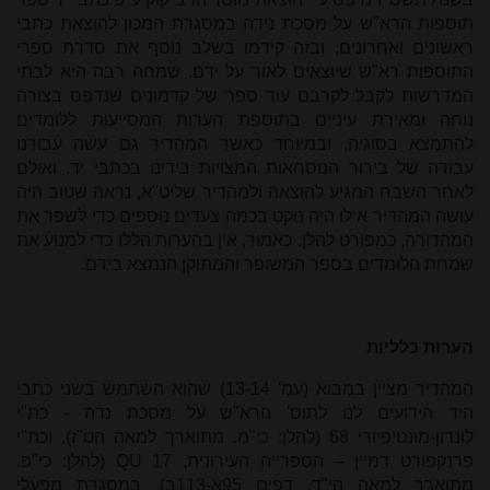
תוספות הרא"ש על מסכת נידה במסגרת המכון להוצאת כתבי
ראשונים ואחרונים, ובזה קידמו בשלב נוסף את סדרת ספרי
התוספות רא"ש שיוצאים לאור על ידם. שמחה רבה היא לבתי
המדרשות לקבל לקרבם עוד ספר של קדמונים שנדפס בצורה
נוחה ומאירת עיניים בתוספת הערות המסייעות ללומדים
להתמצא בסוגיה, ובמיוחד כאשר המהדיר גם עשה עבורנו
עבודה של בירור הנוסחאות המצויות בידינו בכתבי יד. ואולם
לאחר השבח המגיע להוצאה ולמהדיר שליט"א, נראה שטוב היה
עושה המהדיר אילו היה נוקט בכמה צעדים נוספים כדי לשפר את
המהדורה, כמפורט להלן. כאמור, אין בהערות הללו כדי למנוע את
שמחת הלומדים בספר המשופר והמתוקן הנמצא בידם.
הערות כלליות
המהדיר מציין במבוא (עמ' 13-14) שהוא השתמש בשני כתבי
היד הידועים לנו לתוס' הרא"ש על מסכת נדה - כת"י
לונדון-מונטיפיורי 68 (להלן: כי"מ. מתוארך למאה הט"ז), וכת"י
פרנקפורט דמיין – הספרייה העירונית,
QU 17
(להלן:
כי"פ.
מתוארך למאה הי"ד. דפים 95א-113ב). במסגרת מפעלי