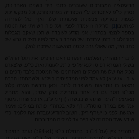
הדיגיטציה המבורכים שעוברים כתבי היד בשנים האחרונות,
נסרק כי"פ לאינטרנט ע"י הספרייה בפרנקפורט, וכל מבקש יכול
לצפות בסריקה צבעונית ואיכותית שלו, ואף יכול להורידהּ
למחשבו
[1]
. סריקה זו עמדה לפניי, ועל פיה השוויתי את הנוסח
בספר למצוי בכתה"י; אני מודע לעובדה שיתכן שעקב מגבלות
הטכנולוגיה בזמן עבודתו של המהדיר עמד לפניו תצלום גרוע של
כתב היד, מה שאולי גרם לכמה מהשגגות שיוזכרו להלן.
לדברי המהדיר, האלמנה והאחים ראם הדפיסו את תוס' הרא"ש
בשולי הגמרא דפוס וילנא על פי כי"מ. לעומת זאת, כי"פ, שלצערנו
מכיל את שלושת הפרקים האחרונים של המסכת בלבד (דפים נז
ע"ב - עג ע"א) לא עמד לפני המדפיסים בוילנא, ולשמחתנו הרבה
נמצאו בו נוסחאות משופרות לרוב. וכאן נדרשת הערה קלה:
מכי"פ חסר גם דף אחד בתחילת פרק שמיני, והוא מתחיל
מאמצע ד"ה עד שתרגיש בבשרה (דף נז ע"ב, ארבע שורות מסוף
עמ' שפו במהד' מוסה"ק, דף 95א בכתה"י, פותח במילים: ואימר
ארגשה. לפני כן יש דף ריק). חשוב להודיע עובדה זאת ללומד, כדי
שידע שעֵד נוסח זה לא קיים עד למילים המדוברות.
המהדיר ציין (עמ' 14) כי בתחילת כי"פ (1א-94ב) נעתק החיבור
תוס' הרא"ש למסכת כתובות. בשוליו של כי"פ ישנן הגהות,