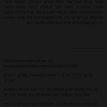
המצוי בבתי המדרשות יכולת לבדוק אחריהם, כדוגמת שינויי
הנוסח מכתבי-יד; חשוב יותר להשקיע בניפוי הנוסח מאשר
בכתיבת הערות וביאורים, והרי לעיתים גופי תורה תלויים בדבר,
ושבשתא כיון דעל על ח"ו. ואכן המלאכה אינה קלה ואינה פשוטה;
ויהי רצון שנזכה כולנו שלא תצא תקלה מתחת ידינו.
http://sammlungen.ub.uni-
[1]
frankfurt.de/mshebr/content/titleinfo/1895468
[2]
עמ' 5 (ליד הע' 2), ר' אליהו ליכטנשטיין, מוה"ק, ירושלים
תשנ"ט.
[3]
חלק מההערות הן העתקה של דברי תוס' איברא וראשונים
נוספים על המסכת, ויתכן שאותן לא כתב תלמיד הרא"ש.
[4]
אומנם הערכתו של הרב ליכטנשטיין שכי"פ נעתק עוד בחיי