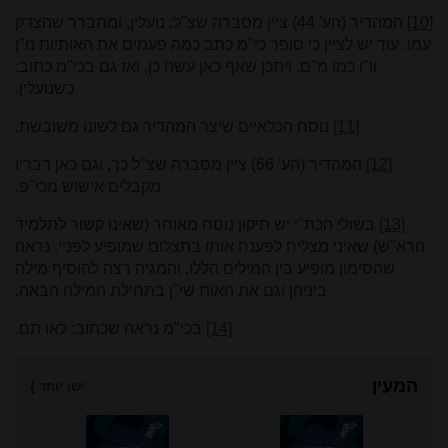
[10]
המהדיר (הע' 44) ציין מסברה שצ"ל: נועלין, ומתברר שהצדק
עמו. עוד יש לציין כי סופר כי"מ כתב כמה פעמים את האותיות נו"ן
וו"ו כמו מ"ם, ויתכן שאף כאן עשה כן, ואז גם בכי"מ כתוב:
כשנועלין.
[11]
נוסח הכלאיים שיצר המהדיר גם לשונו משובשת.
[12]
המהדיר (הע' 66) ציין מסברה שצ"ל כך, וגם כאן דבריו
מקבלים אישוש מכי"פ.
[13]
בשולי הכת"י יש תיקון נוסח מאוחר (שאינו קשור לתלמיד
הרא"ש) שאיני מצליח לפענח אותו בתצלום שמופיע לפניי. נראה
שהסימון מופיע בין המילים הללו, והמגיה רצה להוסיף מילה
ביניהן וגם את האות שי"ן בתחילת המילה הבאה.
[14]
בכי"מ נראה שכתוב: לאו תם.
המעין
ישן יותר
}