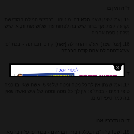
ד"ה ואין בו
15. [עמ' שצג] שאני
הכא
דהי מינייהו - בכתי"פ המילה המודגשת
נקרעה קצת, אך ברור שיש בה לפחות עוד שלוש אותיות, או שיש
מילה נוספת אחריה.
16. [עמ' שצד] אע"ג דהתחילה [
זאת
] קודם חברתה - בכתי"פ:
אע"ג דהתחילה
אחת
קודם חברתה.
ד"ה אין לך
17. [עמ' שצה] אין לך כל מטה ומטה של איש ואשה שאין
בו
כמה
טיפי דמים - בכתי"פ: אין לך כל מטה ומטה של איש ואשה שאין
בה
כמה טיפי דמים.
ד"ה וכדבריו אנו
18. [שם] פי' ר"מ דבכלל דבריו
דבריהם
- בכתי"פ: פי' רבי' מאי'