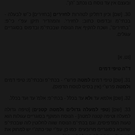
ובעצם אין עֵד נוסח בו נכתב "הן".
30. [שם] וכיון דתלינן לטהרות
לחזירים
[בחזירים] כ"ש לבעלה -
בכתי"מ ובדפוס כתוב: לחזירי'. והמהדיר תיקן עפ"י כי"פ:
"בחזירים", ושכח להקיף את הנוסח שבכתי"מ ובדפוס בסוגריים
עגולים.
[נט, א]
ד"ה טיפי דמים
31. [שם] טיפי דמים
למטה
פרש"י - בכתי"פ ובכתי"מ: טיפי דמים
ולמטה
פרש"י (אין בסיס לנוסח הדפוס)
.
32. [שם] אלמא עד
ולא
עד בכלל - בכתי"פ: אלמ' עד ועד בכלל.
33. [שם] (
טפי למעלה גדולים ולמטה קטנים
) [טיפה גדולה
למעלה
ו
טיפה קטנה למטה] - הנוסח המוקף בסוגריים עגולות הוא
טעות המדפיסים, וגם בכתי"מ הנוסח שווה לחלוטין לזה שבכתי"פ
שהובא בסוגריים מרובעים. כמו כן, עפ"י שני כתה"י יש למחוק את