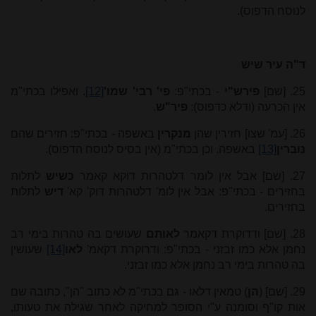
לנוסח הדפוס).
ד"ה עיר שיש
25.
[שם]
פירש"י
- בכתי"פ:
פי' רבי' שמו'
[12]
. ואפילו בכתי"מ
אין הכרעה (ודלא כדפוס):
פיר"ש
.
26. [עמ' שצו] חזירין שהן
מנקרין
באשפה - בכתי"פ: חזירים שהם
נוברין
[13]
באשפה. וכן בכתי"מ (אין בסיס לנוסח הדפוס).
27. [שם] אבל אין לומר דלטהרות דוקא קאמר
כשיש
לתלות
בחזירים - בכתי"פ: אבל אין לומ' דלטהרות דוק' קא'
דיש
לתלות
בחזירים.
28. [שם] ודדוקרת דקאמר
לאותם
שעושים בה טהרות בימי רב
נחמן אלא כמו זבזני - בכתי"פ: ודרוקרת דקאמ'
לאו
[14]
שעושין
בה טהרות בימי רב נחמן אלא כמו זבזני.
29. [שם] (
הן
) טמאין דלאו - גם בכתי"מ לא כתוב "הן", כתובה שם
אות קו"ף וסומנה ע"י הסופר למחיקה לאחר שגילה את טעותו,