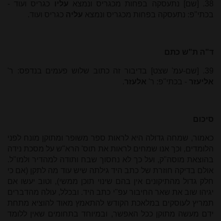
38. [שם] נתעסקה בפחות מכגריס ונמצא
עליו
כגריס ועוד -
בכתי"פ: נתעסקה בפחות מכגריס ונמצא
עליה
כגריס ועוד.
ד"ה ת"ש כתם
39. [שם-עמ' שצט] בדיבור זה כתוב שלוש פעמים בנדפס: ר'
אליעזר
- בכתי"פ: ר'
אלעזר
.
סיכום
כאמור, שמחה גדולה היא לראות ספר משופר ומתוקן מונח לפני
הלומדים, וכך אנו שמחים לראות את תוס' הרא"ש על מסכת נידה
בהוצאת מוסה"ק, ועל כך לא נחסוך שבח ותודה למהדיר ולמו"ל.
אולם בדיקה חוזרת של כתב היד גילתה שיש עוד מה לתקן (אם כי
חלק גדול מהתיקונים אין בהם שינוי תוכן ממשי), וטוב יעשו אם
יגיהו שוב את שאר החיבור עפ"י כתב היד. ובכלל, עולה מהדברים
תמריץ לעוסקים במלאכת הקודש להתאמץ מאוד להוציא מתחת
ידם מעשה מתוקן ככל האפשר, ובמיוחד בתחומים שאין ללומד