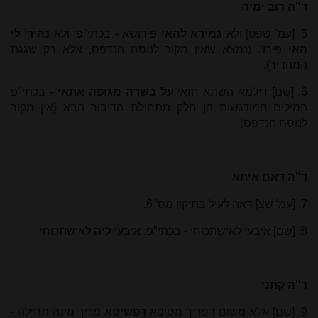
ד"ה רוב ימיה
5. [עמ' שפט] ולא
גמירא להאי
פירושא - בכתי"פ: ולא
נהיר' לי
האי
פירו'. (נמצא שאין מקור לנוסח הנדפס, אלא רק שגגת
המהדיר).
6. [שם] דילמא השתא חזאי
על בשרה מגופה אתאי
- בכתי"פ
המילים המודגשות הן חלק מתחילת הדיבור הבא (אין מקור
לנוסח הנדפס).
ד"ה דאם איתא
7. [עמ' שצ] ראה לעיל בתיקון מס' 6.
8. [שם] איבעי לאישתכוחי - בכתי"פ: איבעי
ליה
לאישתכוחי.
ד"ה קתני
9. [שם] אלא משום דפריך מסיפא
דפשיטא
פריך מינה תחילה -