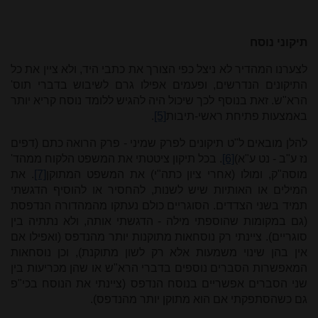
תיקוני נוסח
לצערנו המהדיר לא ניצל כפי הצורך את כתבי היד, ולא ציין את כל
התיקונים הנדרשים, ופעמים אפילו גרם לשיבוש בדברי תוס'
הרא"ש. זאת בנוסף לכך שיכול היה להגיש ללומד נוסח קריא יותר
באמצעות פתיחת ראשי-תיבות
[5]
.
להלן מובאים ל"ט תיקונים לפרק שמיני - פרק הרואה כתם (דפים
נז ע"ב - נט ע"א)
[6]
. בכל תיקון ציטטתי את המשפט הלקוח ממהד'
מוסה"ק, ומולו (אחרי ציון כתה"י) את המשפט המתוקן
[7]
. את
המילים או האותיות שיש לשנות, להחסיר או להוסיף הדגשתי
תמיד בשני הצדדים. הסוגריים כולם נעתקו מהמהדורה הנדפסת
(גם במקומות שהוספתי מילה - הדגשתי אותה, ולא נתתיה בין
סוגריים). ציינתי רק נוסחאות מתוקנות יותר מהנדפס (ואפילו אם
אין בהן שינוי משמעות אלא רק לשון מתוקנת), וכן נוסחאות
המאפשרות הסברים נוספים בדברי הרא"ש או שהן מכריעות בין
שני הסברים אפשריים בנוסח הנדפס (ציינתי את הנוסח בכי"פ
גם כשהסתפקתי אם הוא מתוקן יותר מהנדפס).