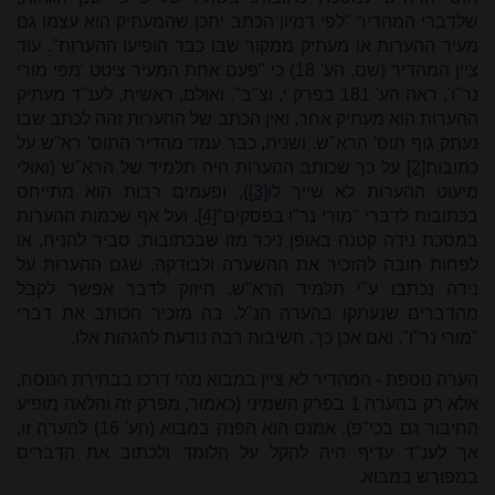
שלדברי המהדיר "לפי דמיון הכתב יתכן שהמעתיק הוא עצמו גם
מעיר ההערות או מעתיק ממקור שבו כבר הופיעו ההערות". עוד
ציין המהדיר (שם, הע' 18) כי "פעם אחת המעיר ציטט 'מפי מורי
נר"ו', ראה הע' 181 בפרק י, וצ"ב". ואולם, ראשית, לענ"ד מעתיק
ההערות הוא מעתיק אחר, ואין הכתב של ההערות זהה לכתב שבו
נעתק גוף תוס' הרא"ש. ושנית, כבר עמד מהדיר התוס' רא"ש על
כתובות
[2]
על כך שכותב ההערות היה תלמיד של הרא"ש (ואולי
מיעוט ההערות לא שייך לו
[3]
), ופעמים רבות הוא מתייחס
בכתובות לדברי "מורי נר"ו בפסקים"
[4]
. ועל אף שכמות ההערות
במסכת נידה קטנה באופן ניכר מזו שבכתובות, סביר להניח, או
לפחות חובה להזכיר את ההשערה ולבוֹדקהּ, שגם ההערות על
נידה נכתבו ע"י תלמיד הרא"ש. חיזוק לדבר אפשר לקבל
מהדברים שנעתקו בהערה הנ"ל, בה מזכיר הכותב את דברי
"מורי נר"ו". ואם אכן כך, חשיבות רבה נודעת להגהות אלו.
הערה נוספת - המהדיר לא ציין במבוא מהי דרכו בבחירת הנוסח,
אלא רק בהערה 1 בפרק השמיני (כאמור, מפרק זה והלאה מופיע
החיבור גם בכי"פ). אמנם הוא הפנה במבוא (הע' 16) להערה זו,
אך לענ"ד עדיף היה להקל על הלומד ולכתוב את הדברים
במפורש במבוא.