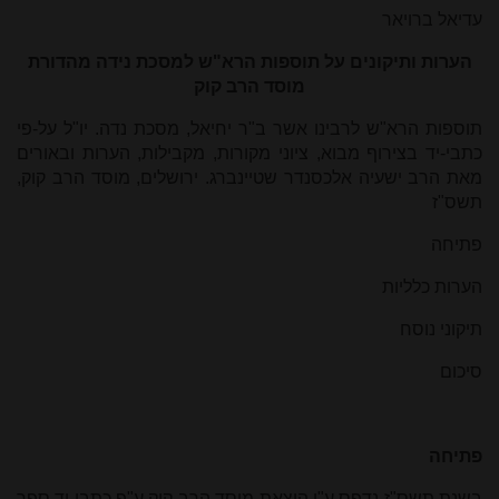
עדיאל ברויאר
הערות ותיקונים על תוספות הרא"ש למסכת נידה מהדורת
מוסד הרב קוק
תוספות הרא"ש לרבינו אשר ב"ר יחיאל, מסכת נדה. יו"ל על-פי
כתבי-יד בצירוף מבוא, ציוני מקורות, מקבילות, הערות ובאורים
מאת הרב ישעיה אלכסנדר שטיינברג. ירושלים, מוסד הרב קוק,
תשס"ז
פתיחה
הערות כלליות
תיקוני נוסח
סיכום
פתיחה
בשנת תשס"ז נדפס ע"י הוצאת מוסד הרב קוק ע"פ כתבי יד ספר