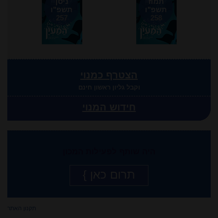
תמוז
ניסן
תשפ"ו
תשפ"ו
257
258
הצטרף כמנוי
וקבל גליון ראשון חינם
חידוש המנוי
היה שותף לפעילות המכון
תרום כאן }
תקנון האתר