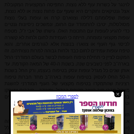
לוינגר על כשרות עוף ללא נוצות. התפיסה המקצועית המקובלת
אצל גנטיקאים וחוקרים היא שעוף עם פחות נוצות או ללא נוצות,
עופות שפלומתם דלילה וצווארם קרח או עופות בעלי נוצות
מסולסלות, יטיבו להתמודד עם החום, ונמשכים ניסיונות גנטיים
כדי להגיע לעופות עם התכונות האלו. גישתו של אבי ז"ל, מטפח
עופות מקצועי ומומחה, הייתה כי העמידות לחום ולחות לא קשורה
לכיסוי גוף העוף או צווארו בנוצות אלא לגורמים אחרים, והוא
טיפח עופות עמידים לחום כבד ולחות גבוהה למרות נוצותיהם. זה
המקום לציין כי תחילת טיפוח העופות לבשר בעולם המודרני החל
בארה"ב לפני כשבעים שנה, בשנות ה-40 של המאה הקודמת. עד
אותן שנים כל מגדל עופות עסק בטיפוח בעצמו, ורק החל בשנות
ה-50 החלו לעסוק בטיפוח עופות בארה"ב מחד חברות טיפוח
רציניות שהתמקדו בטיפוח מקצועי של העוף המודרני להשגת
משקל מרבי תוך קיצור תקופת הגידול, ומאידך - חובבים שעסקו
בהכלאות מהכלאות שונות בין זני עופות תרנגוליים שונים ומגוונים
וטיפוח מוטציות שיצאו מהם.
השגת עופות ללא נוצות אפשרית בשני מסלולים:
א. ע"י הגן לצוואר חשוף: ע"י הכלאה בין פרטים בעלי תכונה זהה
(=הגן לצוואר חשוף) מעבירים את כלל התכונות לצאצאים, כולל