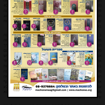
הצוואר החשוף. יש להבדיל בין העוף עם התכונה הטהורה לגן זה
(העוף נושא את שני הגנים לצוואר חשוף:
NaNa
, ויש לו כ-40%
פחות נוצות בגוף), לבין צאצא המתקבל ממכלוא עוף עם התכונה
הטהורה לשני הגנים עם עוף עם ניצוי מלא (
nana
). לצאצא מזיווג
שכזה הגנים הם
Nana
, ולעוף מזיווג זה יש כ-28% פחות נוצות
בגוף.
ב. מוטציה: משיגים אפרוח שבקע מן הביצה ללא פלומה (ממנה
מתפתחות הנוצות בהמשך), שיגדל ללא נוצות על גופו. לזה
התכווין הרב לוינגר בדבריו במאמר: "תכונה כזו תתבטא בדרך
כלל בעוף אם היא נמצאת בשני הגנים הבאים משני ההורים, גם
אם אצלם תכונה זו לא באה לידי ביטוי. במקרה כזה נצטרך לחפש
את שני ההורים נושאי התכונה, ולתת להם לפרות ולרבות כל אחד
בפני עצמו. חלק מהצאצאים ישאו את התכונה. אם נבודד את
נושאי התכונה מתוך הלהקות נקבל שורה טהורה לגבי התכונה
האמורה. אם ניתן לעוף לרבות עם עופות אחרים, בד"כ לא נראה
את התופעה בצאצאים". עוף שכזה (ללא נוצות) כשיזווג עם עוף
עם ניצוי מלא כל צאצאיו יהיו בעלי נוצות, ורק בדור השלישי כרבע
מהצאצאים יהיו ללא נוצות. רק זיווג של שני עופות ללא נוצות הוא
שיאפשר המשך ייצור עופות ללא נוצות.