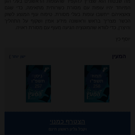
מה שבטוח הוא שצריך להקפיד שהעופות הראשונים בעלי הגן
המיוחד יהיו עופות עם מסורת כשרותית מתאימה, כדי שגם
צאצאיהם ייחשבו עופות בעלי מסורת. טיפוח עוף המוצע לשוק
הכשר מצריך בראש וראשונה מידע אמין ושקוף על התהליך
והיצרן, כדי לוודא שהמוטציה הגיעה מעוף עם מסורת ראויה.
יוסף כץ
המעין
ישן יותר
}
תמוז
ניסן
תשפ"ו
תשפ"ו
257
258
הצטרף כמנוי
וקבל גליון ראשון חינם