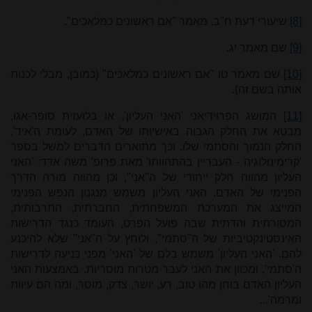
[8]
שיעורי דעת ח"ב, מאמר "אם ראשונים כמלאכים".
[9]
שם מאמר יג.
[10]
שם מאמר טו
"אם ראשונים כמלאכים" (כמובן, מבלי לכנות
אותה בשם זה).
[11]
המושג הפרוידיאני 'האני העליון', או בלועזית סופר-אגו,
מבטא את החלק הגבוה באישיותו של האדם, לעומת ה'איד',
החלק הנמוך והסתמי שלו. וכך מתוארים הדברים למשל בספר
'
קרימינולוגיה - העבריין בהתהוותו' מאת פרופ' משה אדד: 'האני
העליון מהווה חלק ייחודי של ה"אני", וכן מהווה מורה הדרך
הפנימי של האדם. האני העליון משמש מנגנון הנפש הפנימי
המייצג את המערכת המשפחתית, החברתית, התרבותית,
המסורתית והדתית שבה פועל הפרט, העומד כנגד הדרישות
האינסטינקטיביות של ה"סתמי", ולוחץ על ה"אני" שלא להיכנע
להם. 'האני העליון' משמש בלם של 'האני' מפני כניעה לדרישות
ה'סתמי', ומכוון את האני לעבר מטרות מוסריות. באמצעות האני
העליון האדם בוחן מהו טוב, רע, יושר, צדק, מוסר, ומה הם עיוות
ומרמה'...