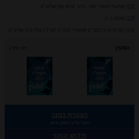
[12]
שמעתי ממורי סבי, הרב יצחק גפן שליט"א.
[13]
שוטה ג, ב.
[14]
דקדוק זה ברמב"ם שמעתי ממו"ח הגרז"נ גולדברג שליט"א.
המעין
ישן יותר
}
תמוז
ניסן
תשפ"ו
תשפ"ו
257
258
הצטרף כמנוי
וקבל גליון ראשון חינם
חידוש המנוי