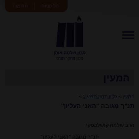
סל קניות
תרומות
מכון שלמה
אומן
המעין
המעין
>
גליון תמוז תשע"ג
>
תנ"ך מִגובה "האני העליון"
הרב שלמה קושלבסקי
תנ"ך מִגובה "האני העליון"