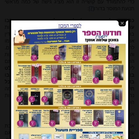
כדי להתמודד עם קושייה זו הוא מציג גישה של כמה מראשי
תנועת המוסר בדורו
[7]
:
כמה שיגדל האדם ויתעלה לאיזו מעלה שתהיה - נמצאים בו
עוד הכוחות הטבעיים ופועלים בו
. ואלו המידות היו צפונות
בתוכם פנימה עד כי
הם לא הרגישו בהן,
וחשבו כי הם דנים דין
אמת. ובאמת הכוחות הללו הטעו אותם בחישוביהם, וגרמו
להטעותם בדין, ולהוציא משפט מעוקל, משפט מות, על אחיהם.
והתורה שחדרה לתוך תוכה של הנפש סיפרה לנו את הסיבות
הפנימיות האמיתיות, שלפי ידיעת יודע עלילות קנאתם ושנאתם
ליוסף המריצה אותם לזה.
ורואים אנו מזה כמה הטבע שולט
באדם היותר גדול, כי אף שהכוחות הטבעיים נמצאים בו
בדקות גדולה מאוד, בכ"ז יש בכוחם להטעותם בכל
חשבונותיו
ולהביאו לדי עוונות ומעשים נוראים, ונלמד מזה כמה
נחוץ לירא ולהיזהר מפני הטבע השולט באדם, ולפחד מפני עיוות
השכל שעלול לבוא ע"י כוחות החומר.
אך הוא אינו מקבל גישה זו:
אמנם... עדיין אין הדבר מתיישב על הלב. כי אחרי שבאמת סיבת
עוותם בדין היו המידות הבעיות, הלא מן הראוי היה שיועילו גם