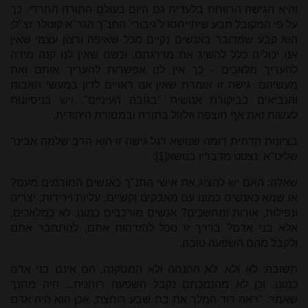
והיא הגישה הרווחת בלעדית גם היום בעולם התורה החרדי. כך
על פי המקובל תבע שיתייחסו ל'גיבורי' התנ"ך הגר"א קוטלר זצ"ל;
הוא קבע שמדובר באנשים נקיים מכל שאיפה ורצון עצמי שאין
אנו יכולים כלל להשיג את מדרגתם, וכשם שאין לנו קנה מידה
להעריך מלאכים - כך אין לנו אפשרות להעריך אותם ואת
מעשיהם. גישה זו אומרת שאין אנו ראויים לדון במעשי האבות
והנביאים בביקורת אנושית "בגובה העיניים", ויש בניסיונות
לעשות זאת אף חוצפה וזלזול בתורה ובמסורת היהודית.
בציונות הדתית דומה שנושא דגל גישה זו הוא הרב שלמה אבינר
שליט"א. נצטט מדבריו בנושא
[1]
:
שאלה: האם יש להציג את אישי התנ"ך כאנשים המורמים מעם?
או שמא כאנשים כמונו עם מאבקים וקשיים, עליות וירידות, יצרים
ונפילות, אורות ומחשכים? אנשים מורכבים כמונו, לא כמלאכים,
אלא בני אדם? בדרך זו נוכל להזדהות אתם, להתחבר אתם
ולקבל מהם השפעה טובה.
תשובה: לא ולא. לא ההנחה ולא המסקנה. הם אינם בני אדם
כמונו, וכן לא מהנמכתם נקבל השפעה רוחנית... היה מחנך
שאמר: "ראה דוד המלך את בת שבע רוחצת, אכן הוא היה אדם