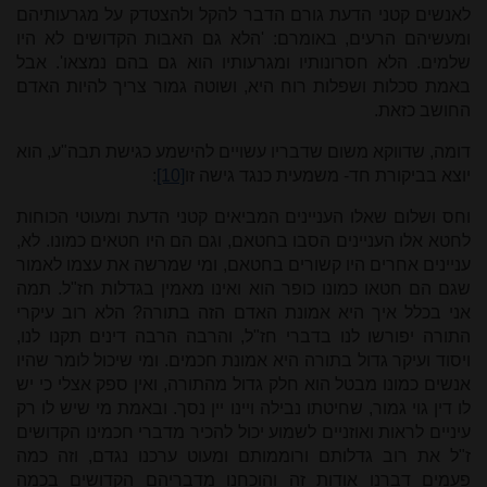
לאנשים קטני הדעת גורם הדבר להקל ולהצטדק על מגרעותיהם
ומעשיהם הרעים, באומרם: 'הלא גם האבות הקדושים לא היו
שלמים. הלא חסרונותיו ומגרעותיו הוא גם בהם נמצאו'. אבל
באמת סכלות ושפלות רוח היא, ושוטה גמור צריך להיות האדם
החושב כזאת.
דומה, שדווקא משום שדבריו עשויים להישמע כגישת תבה"ע, הוא
יוצא בביקורת חד- משמעית כנגד גישה זו
[10]
:
וחס ושלום שאלו העניינים המביאים קטני הדעת ומעוטי הכוחות
לחטא אלו העניינים הסבו בחטאם, וגם הם היו חטאים כמונו. לא,
עניינים אחרים היו קשורים בחטאם, ומי שמרשה את עצמו לאמור
שגם הם חטאו כמונו כופר הוא ואינו מאמין בגדלות חז"ל. תמה
אני בכלל איך היא אמונת האדם הזה בתורה? הלא רוב עיקרי
התורה יפורשו לנו בדברי חז"ל, והרבה הרבה דינים תקנו לנו,
ויסוד ועיקר גדול בתורה היא אמונת חכמים. ומי שיכול לומר שהיו
אנשים כמונו מבטל הוא חלק גדול מהתורה, ואין ספק אצלי כי יש
לו דין גוי גמור, שחיטתו נבילה ויינו יין נסך. ובאמת מי שיש לו רק
עיניים לראות ואוזניים לשמוע יכול להכיר מדברי חכמינו הקדושים
ז"ל את רוב גדלותם ורוממותם ומעוט ערכנו נגדם, וזה כמה
פעמים דברנו אודות זה והוכחנו מדבריהם הקדושים בכמה