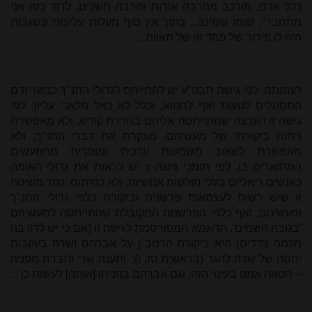
ככל אדם, מורכב מהרבה אורות והרבה חשכים, לדוד כזה אני
מתחבר". שומו שמים!... בתוך אין סוף מעלות עליונות ונשגבות
היה לו פירור של פחד או של תאווה...
לעומתם, לפי גישת תבה"ע יש להתייחס לגדולי התנ"ך כבשר ודם
המסוגלים לטעות ואף לחטוא, וכלל לא כאל מלאכי עליון; לפי
גישה זו הערצה שמתייחסת אליהם בחרדת קודש, ולא מאפשרת
ניתוח ביקורתי של מעשיהם, מעקרת את דברי התנ"ך, ולא
מאפשרת לשאוב משמעות ערכית ומוסרית מהמעשים
המתוארים בו. לפי תומכי גישה זו יש לראות את גדולי האומה
כאנשים ריאליים בעלי חולשות אנושיות, ולא כמיתוס. נגזר משיטה
זו שיש רשות לעצמאות פרשנית וביקורת כלפי גדולי התנ"ך
ומעשיהם, ואף כלפי הפרשנות המקובלת שהתייחסה למעשיהם
'בגובה השמים'. הדוגמא המפורסמת לגישה זו (אם כי יש לדון בה
מכמה צדדים) היא ביקורת הרמב"ן על אברהם ושרה בעקבות
יחסה של שרה להגר (בראשית טז, ו): 'ותענה שרי ותברח מפניה
– חטאה אמנו בעינוי הזה, וגם אברהם בהניחו [אותה] לעשות כן'...