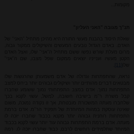
מקומות...
תנ"ך מִגובה "האני העליון"
שאלת היסוד בהבנת מעשי התורה היא מהיכן מתחיל "האני" של
האדם. באדם הגדול נובעים המעשים והשיקולים ממקור גבוה,
מרום מעלת שורש נפשו ששם מתחיל ה"אני" שלו, ואצל האדם
הקטן מעשיו וענייניו יוצאים ממקום שפל מצבו, שם ה"אני"
שלו
[11]
.
נראה, שהתפתחות וגדולה של אדם משמעותן שהרגשות שלו
מבטאים דברים מהותיים יותר ושיקולים גבוהים יותר ביחס למצב
התפתחות נמוך. אדם במצב התפתחותי נמוך ששומע שחברו
קבל משרת ר"מ בישיבה חשובה, למשל, עשוי לקנא בכך
שלחברו מעתה המשכורת מובטחת, אך זו נקודה נמוכה, משום
שאינה עוסקת במהות המיוחדת של תפקיד הר"מ. אדם ברמת
התפתחות רוחנית גבוהה יותר מקנא בכבוד שחברו יזכה לו
מעתה. אדם ברמת התפתחות גבוהה עוד יותר עשוי לקנא בכבוד
המיוחד שתלמידים רוחשים לרבם, כבוד שחברו יזכה לו. רמה