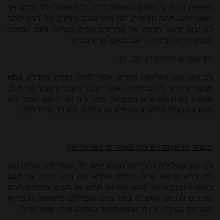
בציפורן וכרס, כי האדם כשאוכל בידו - כל המאכל יורד לכרס אך
יישאר מעט תחת הציפורן, לזה אמר טובה ציפורנן וכו', רצונו לומר
לא יבוא שיעור חכמה של אחרונים אפילו כשיעור מעט המאכל
הטמון תחת הציפורן - לגבי מאכל שיש בכרס".
וכך מפורש בסנהדרין (קב, ב):
רב אשי אוקי אשלושה מלכים, אמר למחר נפתח בחברין. אתא
מנשה איתחזי ליה בחלמיה, אמר חברך וחבירי דאבוך קרית לן,
מהיכא בעית למישרא המוציא? אמר ליה לא ידענא. אמר ליה
מהיכא דבעית למישרא המוציא לא גמירת, וחברך קרית לן?!...
ובזוהר חדש (מדרש רות מאמר מי הוא אליהו):
רבי נתן שאל ליה לרבי יוסי חנינא יומא חד, ואמר ליה, אליהו הוה
ליה ברא או לאו. א"ל, מילתא אחרא הוה ביה, וכתיב אל תגעו
במשיחי ובנביאי אל תרעו, מאי אל תרעו, אל תעשו עצמיכם רֵעים
וחברים לנביאי, והקב"ה בחר בהם והבדילם מישראל לעבודתו
והכניסם בהיכלו, ק"ו מי שהוא מלאך בשמים אתה שואל עליו?...