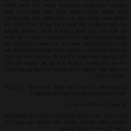
הישיבות המפורסמות והמשפיעות בליטא. היה מייעץ ללמוד
מוסר בשובה ובנחת ובשיקול הדעת. נפטר בשנת תר"ץ בטלז
כשהוא מותיר אחריו כתבי יד בהלכה ומוסר, והם יצאו לאור ע"י
בניו בסדרת ספרים שם "שעורי דעת" (על פי 'יהדות ליטא' ח"ג
עמ' 34). הרב בלוך עוסק בסוגיה זו בעיקר בשלושה מקומות
בספרו, חלק שני שיעור יג "ויקרא בשם ה'", שיעור יד "כל הגדול
מחברו יצרו גדול ממנו", ושיעור טו "אם ראשונים כמלאכים". עוד
בנושא זה נמצא בדבריו בחלק א מאמר שיעור קומה ח"א עמ' 94-
107, במאמר חומר וצורה ח"א עמ' 35, במאמר גופה של תורה
ח"א עמ' 63, במאמר "השגחה" ח"א עמ' 96, במאמר "קרבנות"
ח"א עמוד 189, במאמר "ידיעה ובחירה" ח"ב עמ' צג, וכן במאמר
"מלוכה" ח"ג עמ' י.
[5]
ראה פירוש ר"ע ספורנו על פסוקי מכירת יוסף, וכן בדברי
השל"ה על חנוכה פרשת וישב מקץ ויגש תורה אור ד.
[6]
שיעורי דעת חלק ב שיעור יד
.
[7]
הרב בלוך אינו כותב למי הוא מתייחס, אך דברים בסגנון דומה
נמצאים בספר 'מדרגת האדם', ראה לדוגמה שם עמוד רלו,
ובספר 'לב אליהו' ח"ב עמ' קנז-קסא.