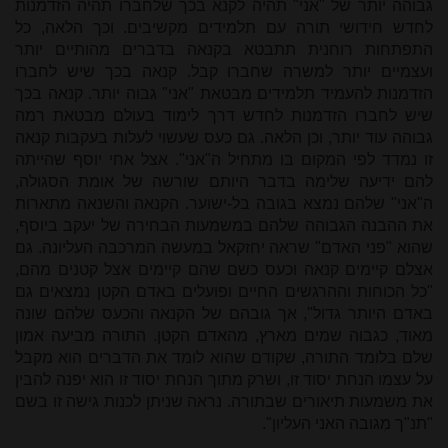
גבוהה יותר של "אני" תהיה לקנא בכך שלחברו תהיה הזדמנות
לחדש חידושי תורה עם תלמידים מקשיבים. וכך הלאה, כל
התפתחות רוחנית תתבטא בקנאה בדברים מהותיים יותר
ועצמיים יותר למשרה שחברו קבל. קנאה בכך שיש לחברו
הזדמנות להעמיד תלמידים מבטאת "אני" גבוה יותר. קנאה בכך
שיש לחברו הזדמנות לחדש דרך לימוד בעולם מבטאת רמה
גבוהה עוד יותר, וכן הלאה. גם כעס שעשוי לעלות בעקבות קנאה
זו נמדד לפי המקום בו מתחיל ה"אני". אצל אחי יוסף שהייתה
להם ידיעה שלימה בדבר היותם שורשה של אומת הסגולה,
ה"אני" שלהם נמצא בגובה בל-ישוער. הקנאה והשנאה מתארות
את ההבנה הגבוהה שלהם במשמעות הבחירה של יעקב ביוסף,
שהוא "פני האדם" שראה יחזקאל במעשה המרכבה העליונה. גם
אצלם קיימים קנאה וכעס כשם שהם קיימים אצל קטנים מהם,
"כל הכוחות וההרגשים החיים ופועלים באדם הקטן נמצאים גם
באדם היותר גדול", אך גובהם של הקנאה והכעס שלהם שונה
מאוד, כגבוה שמים מארץ, מהאדם הקטן. התורה מביעה אמון
שלם בלומד התורה, שקודם שהוא לומד את הדברים הוא מקבל
על עצמו הנחת יסוד זו, ושרק מתוך הנחת יסוד זו הוא יפנה להבין
את משמעות תיאורים שבתורה. נראה שניתן לכנות גישה זו בשם
"תנ"ך מִגובה האני העליון".