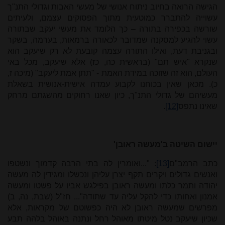
הגישה הרואה בחיוב ניתוח אנושי של מעשי האבות וגדולי התנ"ך
עשוייה להתברר כמוטעית מתוך הפסוקים עצמם, ולעיתים
שורשה בכפירה בתורה – כך הלומד את מעשי יעקב שבתורה
עשוי להגיע למסקנה שמדובר לכאורה ברמאות, בערמה, בשקר
ובגניבת דעת, ואילו התורה עצמה קובעת לא רק שיעקב הוא
שנקרא "איש תם" (בראשית כה, כז) אלא שיעקב, מכל באי
העולם, הוא זה שזוכה במידת האמת - "תתן אמת ליעקב" (מיכה ז,
כ). מכאן שאין בכוחנו לקבוע עמדה אישית-אנושית בשאלת
מעשיהם של גדולי התנ"ך, כיון שאנו רחוקים מהשגתם מרחק
שאינו נתפס
[12]
.
יישום השיטה ב'מעשה ראובן'
כתב הרמב"ם
[13]
: "...ואומרין לה בתי הרבה קדמוך ונשטפו
ואנשים גדולים ויקרים תקף יצרן עליהן ונכשלו ומגידין לה מעשה
יהודה ותמר כלתו ומעשה ראובן בפילגש אביו על פשטו ומעשה
אמנון ואחותו כדי להקל עליה עד שתודה"... חז"ל (שבת, נה, ב)
מפרשים שמעשה ראובן לא היה כפשוטם של מקראות, אלא
שכיון שיעקב נטל מיטתו מאוהל רחל ונתנה באוהל בלהה תבע