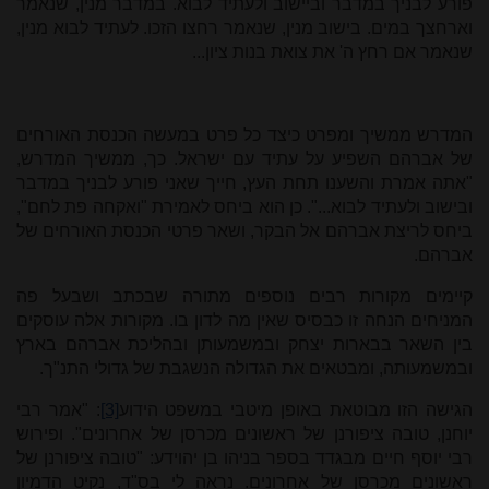
פורע לבניך במדבר וביישוב ולעתיד לבוא. במדבר מנין, שנאמר
וארחצך במים. בישוב מנין, שנאמר רחצו הזכו. לעתיד לבוא מנין,
שנאמר אם רחץ ה' את צואת בנות ציון...
המדרש ממשיך ומפרט כיצד כל פרט במעשה הכנסת האורחים
של אברהם השפיע על עתיד עם ישראל. כך, ממשיך המדרש,
"אתה אמרת והשענו תחת העץ, חייך שאני פורע לבניך במדבר
ובישוב ולעתיד לבוא...". כן הוא ביחס לאמירת "ואקחה פת לחם",
ביחס לריצת אברהם אל הבקר, ושאר פרטי הכנסת האורחים של
אברהם.
קיימים מקורות רבים נוספים מתורה שבכתב ושבעל פה
המניחים הנחה זו כבסיס שאין מה לדון בו. מקורות אלה עוסקים
בין השאר בבארות יצחק ובמשמעותן ובהליכת אברהם בארץ
ובמשמעותה, ומבטאים את הגדולה הנשגבת של גדולי התנ"ך.
הגישה הזו מבוטאת באופן מיטבי במשפט הידוע
[3]
: "אמר רבי
יוחנן, טובה ציפורנן של ראשונים מכרסן של אחרונים". ופירוש
רבי יוסף חיים מבגדד בספר בניהו בן יהוידע: "טובה ציפורנן של
ראשונים מכרסן של אחרונים. נראה לי בס"ד, נקיט הדמיון