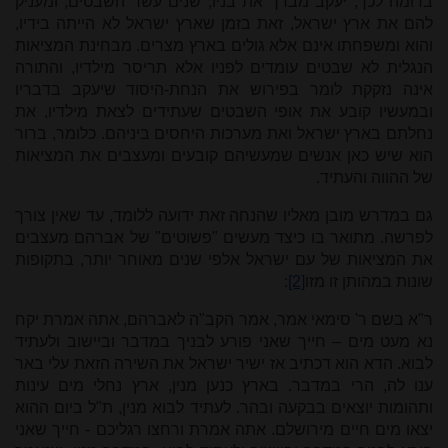
בדומה לכך, יעקב מברך את בניו, שנים עשר השבטים, ומעניק
להם את ארץ ישראל, זאת בזמן שארץ ישראל לא הייתה בידיו,
והוא ומשפחתו אינם אלא גולים בארץ מצרים. מבחינת המציאות
הנגלית לא שבטים עומדים לפניו אלא תריסר מילדיו, והתורה
אינה נזקקת לומר בפירוש את הנחת-היסוד שיעקב בדבריו
ובמעשיו קובע את אופי השבטים שעתידים לצאת מילדיו, את
נחלתם בארץ ישראל ואת מערכות היחסים ביניהם. כלומר, ברור
הוא שיש כאן אנשים שמעשיהם קובעים ומעצבים את המציאות
של ההווה והעתיד.
גם במדרש מובן מאליו שהנחה זאת ידועה ללומד, עד שאין צורך
לפרשה. מתואר בו כיצד מעשים "פשוטים" של אברהם מעצבים
את המציאות של עם ישראל אלפי שנים מאוחר יותר, בתקופות
שונות במהותן זו מזו
[2]
:
ר"א בשם ר' סימאי אמר, אמר הקב"ה לאברהם, אתה אמרת יקח
נא מעט מים – חייך שאני פורע לבניך במדבר וביישוב ולעתיד
לבוא. הדא הוא דכתיב אז ישיר ישראל את השירה הזאת עלי באר
ענו לה, הרי במדבר. בארץ כנען מנין, ארץ נחלי מים עינות
ותהומות יוצאים בבקעה ובהר. לעתיד לבוא מנין, ת"ל ביום ההוא
יצאו מים חיים מירושלם. אתה אמרת ורחצו רגליכם - חייך שאני