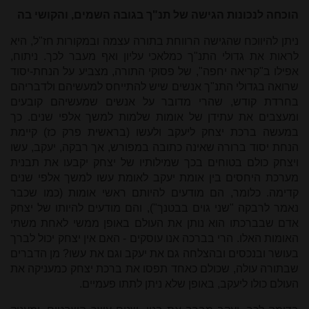
הוכחה לנכונות הגישה של תנ"ך בגובה השמים, והקושי בה
ניתן להיווכח שהגישה הרווחת בתורה עצמה ובמקורות חז"ל, היא
לראות את גדולי התנ"ך כמלאכי עליון ואף מעבר לכך. ניתוח,
אפילו ב"קריאה יחפה", של פסוקי התורה, מצביע על הנחת-יסוד
שרואה בגדולי התנ"ך אנשים שיש להתייחס למעשיהם ולדבריהם
בחרדת קודש, שהרי מדובר על אנשים שמעשיהם קובעים
ומעצבים את עתידן של אומות שלמות למשך אלפי שנים. כך
במעשה ברכת יצחק ליעקב ולעשו (בראשית פרק כז) קיימת
הנחת יסוד ברורה שאינה כתובה במפורש, אך רבקה, יעקב, עשו
ויצחק כולם בטוחים בכך שמילותיו של יצחק יקבעו את תבנית
מערכת היחסים בין אומת יעקב לאומת עשו למשך אלפי שנים
קדימה. כלומר, הם מודעים להיותם ראשי אומות (כמו שכבר
נאמר לרבקה "שני גוים בבטנך"), והם מודעים להיותו של יצחק
אדם שבברכתו הוא נותן את העולם באופן ממשי לאחת משתי
האומות האלו. הרי בברכה אנו עוסקים - האם אין יצחק יכול לברך
בעושר ובנכסים ובהצלחה גם את יעקב וגם את עשו? מן הדברים
שבתורה עולה, שכולם כאחד תפסו את ברכת יצחק כמעניקה את
העולם כולו ליעקב, באופן שלא ניתן לתתו פעמיים.