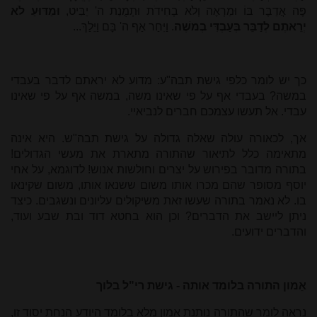
פֶּה אֲדַבֶּר בּוֹ וּמַרְאֶה וְלֹא בְחִידֹת וּתְמֻנַת ה' יַבִּיט,
וּמַדּוּעַ לֹא
יְרֵאתֶם לְדַבֵּר בְּעַבְדִּי בְמשֶׁה
. וַיִּחַר אַף ה' בָּם וַיֵּלַךְ...
כך יש לומר כלפי גישת תבה"ע: מדוע לא יראתם לדבר בעבדי
במשה? בעבדי אף על פי שאינו משה, במשה אף על פי שאינו
עבדי. אל תעשו עצמכם חברים לנביאיי.
אך, לכאורה עולה שאלה גדולה על גישת תבה"ש. היא אינה
מתאימה כלל לתיאור שהתורה מתארת את מעשי הגדולים!
בתורה מדובר בפירוש על יצרים וחולשות אנוש! לדוגמא, על אחי
יוסף מסופר שהם מכרו אותו משום ששנאו אותו, משום שקינאו
בו. לא נאמר בתורה שעשו זאת משיקולים עליונים ונשגבים. כיצד
ניתן ליישב את הדברים? וכן הוא בחטא דוד ובת שבע ועוד,
והדברים ידועים.
אֵמון התורה בלומד אותה - גישת רי"ל בלוך
נראה לומר שהתורה נותנת אמון מלא בלומד היודע הנחת יסוד זו,