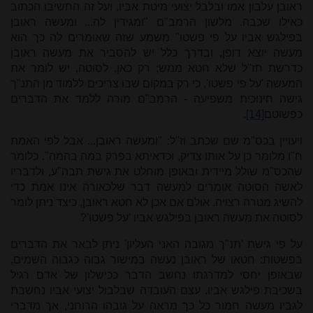
ראובן עלבון אמו ובלבל יצועי מיטת אביו, ועל זה החשיבו הכתוב
כאילו שכבה. מלשון הרמב"ם "ומגידין לה... ומעשה ראובן
בפילגש אביו על פי פשטו" משמע שזה שאומרים לה כך הוא
מעשה יוצא דופן, ובדרך כלל יש להסביר את מעשה ראובן
כדרשת חז"ל שלא חטא ממש; רק כאן, לסוטה, יש לומר את
המעשה 'על פי פשטו', כי רק במקום שבו צריכים ללמוד מן התנ"ך
גישה חינוכית משפיעה - הרמב"ם מורה ללמד את הדברים
כפשוטם
[14]
.
ויעויין בכס"מ שם שכתב וז"ל: "ומעשה ראובן... אבל לפי האמת
ח"ו מלומר כן על אותו צדיק, וכדאיתא בפרק במה בהמה". כלומר
שהכס"מ שולל מיידית ובאופן מוחלט את גישת תבה"ע, ולדבריו
לאשה הסוטה אומרים למעשה דבר שלכאורה אינו אמת כדי
להשיג מטרה רצויה. אולם אם אכן לא חטא ראובן, כיצד ניתן לומר
לסוטה את מעשה ראובן בפילגש אביו 'על פשטו'?
על פי גישת 'תנ"ך מגובה האני העליון' ניתן לבאר את הדברים
בפשטות: חטאו של ראובן נעשה במישור גבוה כגבוה השמים,
שבאופן יחסי למדרגתו נחשב הדבר ככישלון של אדם רגיל
בשכיבת פילגש אביו. עצם העובדה שבלבול יצועי אביו נחשבת
לגביו מעשה חמור כל כך מראה על גובהו הרוחני, אך מדברי