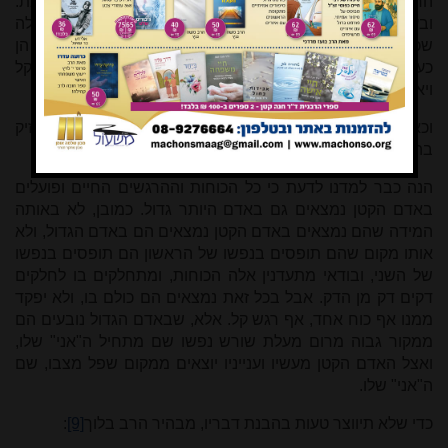
הרגשות הטובים כתריס נגדם להעמידם על היושר והאמת.
ובעיקר קשה
מדוע לא יקרו דברים כאלה אצלנו
אף באלה
שכוחות הטבע שולטים בהם בלי מצרים והנטיות הרעות הן
כעבות העגלה, ובכל זאת לא נשמע שיצא מהם משפט כ"כ מעוקל
ויארעו
מעשים כל כך נוראים
. עדיין אין הדבר מובן.
וכאן פונה הרב בלוך לביאור השיטה העקבית בה הוא מחזיק
בהבנת דמויות גדולים שבתורה
[8]
:
הנה כבר למדנו לדעת כי כל הכוחות וההרגשים החיים ופועלים
באדם הקטן נמצאים גם באדם היותר גדול. כמובן, לא באותה
המידה שהם נמצאים באדם הקטן נמצאים הם באדם הגדול, ולא
אותו מקום שהם תופסים בנפשו של הראשון הם תופסים בנפשו
של השני, ובודאי מתעדנין אלה הכוחות, ומתחלקים בו לחלקים
דקים דק מן הדק. אבל בכל זאת נמצאים הם כולם בו, ולא יפקד
ממנו אף כוח אחד, אף רגש קל. אלא, שבאדם הגדול נובעים הם
ממקור גבוה מרום מעלת שורש נפשו שם מתחיל ה"אני" שלו,
ואצל האדם הקטן מעשיו וענייניו יוצאים ממקום שפל מצבו, שם
ה"אני" שלו.
כדי שלא תיווצר טעות בהבנת דבריו, מבהיר הרב בלוך
[9]
: