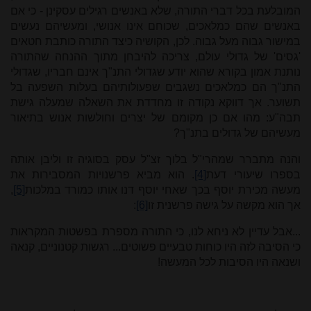
המובלעת בכל דברי התורה, שלא באנשים רגילים עסקינן - כי אם
באנשים שהם כמלאכים, שכוחם אינו אנושי, ומעשיהם נעשים
במישור גבוה מעל גבוה. לכן, הקושיה כיצד התורה כותבת חטאים
'גסים' של גדולי עולם, צריכה להיבחן מתוך ההנחה שהתורה
נותנת אמון בקורא שהוא יודע שגדולי התנ"ך אינם חבריו, שגדולי
התנ"ך הם כמלאכים נשגבים שפעולותיהם בעלות השפעה בל
תשוער. אך דווקא נקודה זו מחדדת את השאלה שמעלה גישת
תבה"ע: מהו אם כן מקומם של יצרים וחולשות אנוש בתיאור
מעשיהם של גדולים בתנ"ך?
והנה מתברר שמהרי"ל בלוך זצ"ל עסק בסוגיה זו וליבן אותה
בספרו שיעורי דעת
[4]
. הוא מביא פרשנויות המסבירות את
מעשה מכירת יוסף בכך שאחי יוסף דנו אותו כמורד במלכות
[5]
,
אך הוא מקשה על גישה פרשנית זו
[6]
:
...אבל עדיין לא ניחא לנו, כי התורה מספרת בפשטות המקראות
כי הסיבה לזה היו כוחות טבעיים פשוטים... רגשות קטנוניים, קנאה
ושנאה היו הסיבות לכל המעשה!