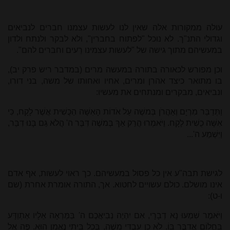
עולה ממקורות אלה שאין לנו לעשות עצמנו חברים לנביאים
וגדולי התנ"ך. לא נוכל "לפתוח בחברין", ולא לבקר ולנתח ולדון
במעשיהם מתוך גישה של "לעשות עצמינו רֵעים וחברים להם".
וכן מפורש לכאורה בתורה במעשה מרים (במדבר ריש פרק יב),
בו מתואר כיצד אהרן ומרים, אחיו ואחותו של משה, בני דורו,
ונביאים, מבקרים ומנתחים את מעשיו:
וַתְּדַבֵּר מִרְיָם וְאַהֲרֹן בְּמשֶׁה עַל אֹדוֹת הָאִשָּׁה הַכֻּשִׁית אֲשֶׁר לָקָח, כִּי
אִשָּׁה כֻשִׁית לָקָח. וַיֹּאמְרוּ הֲרַק אַךְ בְּמשֶׁה דִּבֶּר ה' הֲלֹא גַּם בָּנוּ דִבֵּר,
וַיִּשְׁמַע ה'...
לגישת תבה"ע אין כל פסול במעשיהם. כך ראוי לעשות, אף אדם
אינו מושלם. כולם עשויים לחטוא. אך, התורה אומרת אחרת (שם
ו-ט):
וַיֹּאמֶר שִׁמְעוּ נָא דְבָרָי, אִם יִהְיֶה נְבִיאֲכֶם ה' בַּמַּרְאָה אֵלָיו אֶתְוַדָּע
בַּחֲלוֹם אֲדַבֶּר בּוֹ. לֹא כֵן עַבְדִּי משֶׁה, בְּכָל בֵּיתִי נֶאֱמָן הוּא. פֶּה אֶל