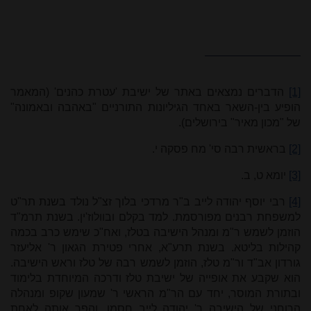
[1]
הדברים נמצאים באתר של ישיבת 'עטרת כהנים' (המאמר
הופיע בין-השאר באחד הגיליונות התורניים "באהבה ובאמונה"
של "מכון מאיר" בירושלים).
[2]
בראשית רבה סי' מח פסקה י.
[3]
יומא ט, ב.
[4]
רבי יוסף יהודה לייב ב"ר מרדכי בלוך זצ"ל נולד בשנת תר"ט
למשפחת רבנים מפורסמת. למד בקלם ובוולוז'ין. בשנת תרמ"ד
הוזמן לשמש ר"מ ומנהל הישיבה בטלז, ואח"כ שימש כרב בכמה
קהילות בליטא. בשנת תרע"א, אחרי פטירת הגאון ר' אליעזר
גורדון אב"ד ור"מ טלז, הוזמן לשמש רבה של טלז וראש הישיבה.
הוא שקבע את אופייה של ישיבת טלז ודרכה המיוחדת בלימוד
ובתורת המוסר, יחד עם הר"מ הראשי ר' שמעון שקופ ומנהלה
הרוחני של הישיבה ר' יהודה לייב חסמן, והפך אותה לאחת