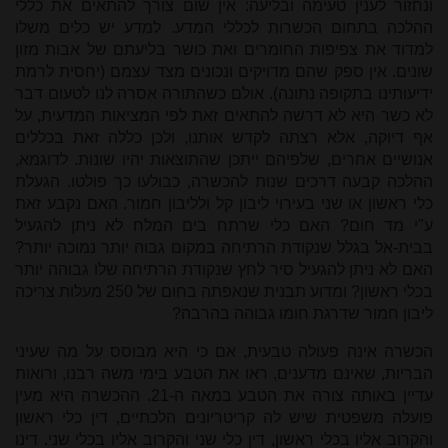
ונחזור לענין טעימה ובליעה: אין שום צורך להתאים את כללי
ההלכה בתחום הכשרות לכללי המדע. למדע יש כלים משלו
למדוד את צפיפות החומרים ואת כושר בליעתם של אבות מזון
שונים. אין ספק שהם מדויקים ונכונים מצד עצמם (יחסית לרמת
ידיעותינו בתקופה נתונה). אולם כשהתורה אסרה לנו לטעום דבר
לא כשר היא לא דרשה להתאים זאת לפי המציאות המדעית, על
אף דיוקה, אלא רצתה לקדש אותנו, ולכן כללה זאת בכללים
אנושיים אחרים, שלפיהם ייתכן שהתוצאות יהיו שונות. לדוגמא,
ההלכה קבעה דרכים שנות להכשרה, כבולעו כך פולטו. הגעלת
כלי ראשון או שני בעירוי ליבון קל ולליבון חמור. האם נקבע זאת
ע"י מד חום? האם כלי שרתח בים המלח לא ניתן להגעיל
בבית-אל בגלל שנקודת הרתיחה במקום גבוה יותר נמוכה יותר?
האם לא ניתן להגעיל סיר לחץ שנקודת הרתיחה שלו גבוהה יותר
בכלי ראשון? ומדוע תבנית שנאפתה בחום של 250 מעלות צריכה
ליבון חמור שדרגת חומו גבוהה בהרבה?
הכשרה אינה פעולה טבעית, אם כי היא מבוסס על מה שעיני
הבריות, שאינם מדענים, ראו את הטבע בימי משה רבנו, ורואות
עדיין באותה צורה את הטבע במאה ה-21. ההכשרה היא מעין
פועלה משפטית שיש לה קריטריונים הלכתיים, דין כלי ראשון
והקרוב אליו בכלי ראשון, דין כלי שני והקרוב אליו בכלי שני. דינו