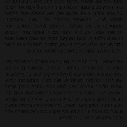
אסטרו-פיזיקאי, שאצלו שקיעת החמה אינה אלא סיבוב נוסף של
כדור הארץ סביב עצמו והעלמות קרני האור כ-8 דקות אחרי סיומו
של אותו סיבוב, רואה שקיעה יפה, הוא מתפעל מיפי המראה
הנגלה לעיניו החושניות ומתעלם לפי שעה מהגדרותיו
האסטרונומיות. רק מפלצת מסוגלת לחיות כמחשב חסר
תחושות אנוש. ואם הוא שומר מצוות ונשאל מתי השקיעה
לנושאים הלכתיים, שעת השקיעה תהיה גם אצלו השעה שבה
כדור השמש ייעלם מאחרי האופק. ההלכה בנויה על אותו מישור
של בני האדם, כמות שהם חשים בחושיהם הטבעיים.
עוד דוגמא – דבר הסמוי מן העין: האם החיידקים כשרים? תלוי
לעניין מה. אם אנו דנים באיסור "ונשמרתם לנפשותיכם" אין ספק
שמדע הרפואה הוא שיקבע לנו אלו חיידקים "כשרים" ואלו לא. אך
אם מדובר בהלכות כשרות אין שום מקום להתערבות המדע.
אומנם מדובר בבע"ח שאין להם סימני טהרה, ויתכן שדינם
כשרצים, שכל האוכל אחד מהם עובר בחמשה לאוין. אולם כללי
הכשרות אינם פונקציה של בריאות האדם, אלא לפי מה שנראה
בעיני התורה כמקדש את האדם. ומה שלא נראה בראייה אנושית
טבעית לא נאסר ע"י התורה. כפי שקבע כבר בעל החכמת אדם
(בינת אדם הלכות שחיטה כלל לה).