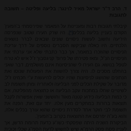
ד. הרב ד"ר ישראל מאיר לוינגר:
בליעה ופליטה – תשובה
לתגובות
קיבלתי תגובות רבות ומעניינות על המאמר שפירסמתי ב'המעין'
הקודם בעניין בליעה בכלים
[*]
. היו שרק העירו שטוב שנפרסה
היריעה וחשוב לעשות ניסויים שונים שבאים לברר נושאים
הלכתיים. היו כאלה שביקשו הסברים נוספים על דרך עריכת
הניסויים שהוזכרו במאמר, אך כבר כתבתי שלא אני ערכתי את
הניסויים הנ"ל, ומאז פטירתו של פרופ' קניגסבוך ז"ל איש לא טרח
לטפל בנושא. גם העירו לי שהניסיונות אינם מושלמים, דבר שאני
בהחלט מסכים לו. היה צורך להשוות את הפעולות שנוסו ואת
הנתונים שהושגו לניסיונות שהיו יכולים להיעשות ע"י חכמינו ז"ל;
מדובר על שקילת הכלים לפני הבליעה ולאחריה ומתן תשומת לב
לשינויים שחלו במתכות עקב הבליעה או כתוצאה מהפליטה, אם
כי כמות הבליעה כידוע קטנה מאוד וחוששני שאין אפשרות לקבל
תוצאות ברורות במחקרים מעין אלה. יחד עם זאת, הפנה את
תשומת לבי חוקר אחד לסדרת ניסויים שהוא עורך בכלים אלה,
והוא בע"ה יפרסם את התוצאות בקרוב ב'המעין'.
הביקורת השניה היתה שפסקתי כשו"ע כדעת תרומת הדשן, אך
לעניין פסח פסק הרמ"א שיש לחשוש לדעת הסמ"ג שכלי זכוכית