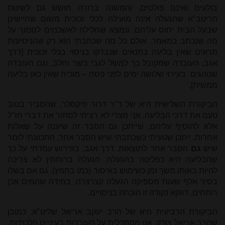
בולעים ואינם פולטים, והמשנה ברורה חושש גם לשיטת
הריטב"א שהגעלה אינה מועילה לכלי זכוכית משום שחיישינן
שבעל הבית יחוס עליהם, ונמצא שחלילה לאשכנזים לסמוך על
מה שנכתב במאמר. אולם כל מה שכתבתי הוא רק שהניסיונות
מראים שאין בליעה בתנאים שנבדקו בניסוי בכלי זכוכית [דרך
אגב, העובדה שמקובל כך למשל לגבי בשר וחלב, וגם העובדה
שנוהגים בעירוי שלושה ימים לפני פסח – מוכיח שאין כאן בליעה
ממשית].
הביקורת השלישית היא של ד"ר דרור פיקסלר, שהסביר בטוב
טעם את דרכי הבליעה. אני מצדי לא רציתי לסתור את דברי חז"ל
אלא להוסיף עליהם, שייתכן גם הסבר זה שיענה על שאלות
אחרות. ייתכן שטעיתי כשכתבתי שיש הסבר אחר, התכוונתי לומר
שיש
גם
הסבר אחר לתוצאות. דרך אגב, בפירוש עמדתי על כך
שהבליעה היא כפליטה בהגעלה. הגעלה ברותחין לא צריכה
להיות באותו משך זמן כשימוש באיסור (כמו בחמץ). גם אם בשלו
בסיר אלף שעות מספיקה הגעלה קצרצרה, במידה שהמים אכן
רותחים. דווקא נקודה זו הוכחה בניסויים.
הביקורת הרביעית היא של הרב יעקב אריאל שליט"א. כמובן
שהרב אריאל צודק, אנו מסתכלים על העובדות בעיניים הלכתיות.