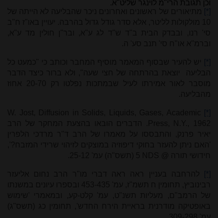
וכן תגובת הרי"מ לוינגר שליט"א.
[*]
מתיאורים של ראשונים ואחרונים ניכר שהבליעה לא הייתה של
10 מולקולות לליטר, אלא סדר גודל גדול בהרבה. יעויין באו"ז ח"ב
סי' רנו, ובבדק הבית ב"ד ש"ד לג ע"א, ובר"ן חולין מד ע"א,
וברמ"א או"ח סי' תנב סע' ה.
[*]
יש להעיר שבסוף המאמר מוסיף המחבר וכותב כי "כמעט כל
הבליעה יוצאת בהרתחה של חצי שעה", ולא ברור כיצד הדבר
מוסבר לאור אמירתו לעיל שבמתכות נפלטו רק 20-70 אחוז
מהבליעה.
W. Jost, Diffusion in Solids, Liquids, Gases, Academic
[*]
Press, N.Y., 1962
. הדברים הובאו בהצעת המחקר של הרב
יאיר פרנק, והתבססו על מאמרו של הרב ד"ר מרדכי הלפרין
'האם ניתן להעזר בחוקי דיפוזיה במוצקים לזיהוי שרידי המזבח
?
',
חידושי תורה @
NDS
5 (תשס"ה) עמ' 25-12.
[*]
להרחבה בעניין ראה ראה דברי מו"ר הרב נחום אליעזר
רבינוביץ, תחומין ח תשמ"ז, עמ' 453-435 ובספרו עיונים במשנתו
של הרמב"ם, מעליות תשנ"ט, עמ' קלט-קע, ובמאמרי 'שימוש
באופטיקה מודרנית בראיית הירח החדש', תחומין כג (תשס"ג)
עמ' 309-298.