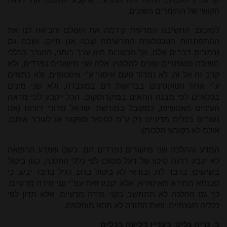
הקושי של החומרים השונים.
לסיכום: החשיבה המדעית קידמה את העולם והביאה לנו את
ההתפתחות הטכנולוגית המרשימה שבה אנו חיים, ושבה גם
נכתבים דברים אלה. אך הכשרות היא ערך רוחני, הנערך בכללי
חשיבה משפטיים שונים לחלוטין. אלה שני מישורים נפרדים, ולא
קרב זה אל זה. לא נמדוד טעם איסור ע"י איזוטופים, ולא כתמים
ע"י אחוז הטוקסינים בבדיקות דם במעבדה, ולא שני מינים
בכלאיים לפי מבנה התאים במיקרוסקופ. הכל ייקבע לפי מראה
העיניים האנושיות, כמקובל במורשת ישראל מדורי דורות (אנו
נעזרים בכלים מדעיים רק ע"מ להסיר ספקות או לעורר אותם,
אולם לא כקובעי הלכות).
המדע וההלכה שני מישורים נפרדים הם. כשם שמדע הרפואה
לא יקבע דרגת סיכון של רעל מסוכן לפי כללי ההלכה, כגון ביטול
בשישים. בדבר לח, ובודאי לא ביטול ברוב רגיל בדבר יבש, כי
סכנתא חמירא מאיסורא, אלא יקבע זאת עפ"י קני מידה מדעיים,
כך גם ההלכה לא תתחשב בקני מידה מדעיים, אלא תדון לפי
כלליה העצמיים. וזאת התורה לא תהא מוחלפת.
ב. נריה גליק: בעניין בליעה בכלים