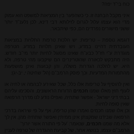
כוח בי"ד יפה?
איני מקבל הבחנה זו. כי כשהפער בין המציאות למשפט הוא עמוק
מדי הוא עצמו עלול לגרום לזילותא דבי דינא. לכן נלענ"ד יותר
ששני מישורים נפרדים הם, כפי שיתבאר.
דוגמא נוספת – טריפות: יש הלכות טרפות התלויות במציאות
העובדתית דהיינו במדע, ויש שאינן תלויות במדע. הטרפה
מוגדרת ע"י חז"ל כבע"ח שאינו מסוגל לחיות יותר מי"ב חודש.
היה מתבקש לכאורה שהוטרינרים הם שיקבעו מהי טרפה, ולא
היא. יש להלכה הגדרות משלה, והן קבועות ואינן מושפעות
מהתמורות המדעיות. וכך פוסק הרמב"ם (הל' שחיטה י, יב-יג):
ואין להוסיף על טריפות אלו כלל, שכל שאירע לבהמה או לחיה או
לעוף חוץ מאלו שמנו
חכמים
הדורות הראשונים, והסכימו עליהם
בבתי דיני ישראל - אפשר שתחיה, ואפילו נודע לנו מדרך הרפואה
שאין סופה לחיות.
וכן אלו שמנו חכמים ואמרו שהן טריפה, אף על פי שיראה בדרכי
הרפואה שבידנו שמקצתן אינן ממיתין ואפשר שתחיה מהן, אין לך
אלא מה שמנו
חכמים,
שנאמר: 'על פי התורה אשר יורוך'
הרמב"ם עצמו, בנושא אחר, של קביעת ההגדרה של טרפה לעניין