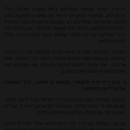
רביעית, לאחר שפשוף הטבליות בחול מטבח נעלמה 75%
מהפעילות. מסקנת החוקרים הייתה (או שמא זו מסקנת הרב
לוינגר) שהבליעה מתקיימת רק בשכבה החיצונית. אבל לכאורה
ניתן להסיק מסקנה הרבה יותר פשוטה מהניסוי - אין בליעה! הרי
ברור שבליעה שיורדת לאחר שפשוף בחול מטבח אינה יכולה
להיקרא בליעה.
לסיכום, ניתן לומר שעל פי תיאור הניסוי במאמרו של הרב לוינגר
שליט"א, אין שום מקום להסיק שישנה בליעה בכלי מתכות, אלא
אדרבה - אם אפשר להסיק מסקנה מהניסוי, אזי המסקנה היא
שאלומיניום ונירוסטה אינם בולעים.
ג. הרב ד"ר דרור פיקסלר: כבולעו כך פולטו - דרך הפעולה
של הבליעה והפליטה
בהמעין האחרון חשף בפנינו הרב ד"ר ישראל מאיר לוינגר מחקר
ישן שבוצע ע"י פרופ' מרדכי קניגסבוך וש' שרקוביאק ז"ל, שבדקו
באופן ניסויי את עיקרון הבליעה והפליטה בכלים.
גם אני, בשיתוף עם הרב יאיר פרנק ולביא שילר, חוקרים בימים
אלו את השאלה הזו, ועדיין לא הגיע הזמן לסכם את הדברים; אך