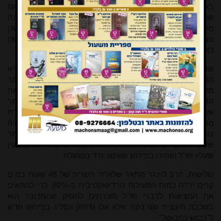
ראשית, ע"פ תיאור הניסוי, לאחר הבישול נעשתה לטבליות
שטיפה במים בלבד. כל עקרת בית יודעת ששטיפה במים אינה
מספיקה על מנת לנקות כלי מכל הלכלוך הדבוק בו, כל שכן
טבלית זעירה, שהקושי לנקותה באופן טבעי גדול יותר, וכל שכן
כאשר לעיתים החומר המבושל הוא שומני, ששטיפתו קשה יותר.
שנית, הרב לוינגר מתאר כי לאחר הרתחה של חצי שעה (שהיא
הגעלה לחומרא לכל דעה אפשרית) נשאר במתכות שיעור
משמעותי מאוד של חומר בלוע (עד כדי 80%)
[*]
. כדי להתאים את
הדבר לחז"ל (שהתירו כלי לאחר הגעלה קלה בהרבה) עלינו לומר
על כורחנו אחת משתי אפשרויות - או שהבליעה שנותרה חסרת
משמעות לדעת חז"ל (ולפי זה בנירוסטה ובאלומיניום לא יהיה
צורך בהגעלה, שכן עוד לפני ההגעלה יש בהם כמות קטנה יותר
של בליעה מאשר בפליז אחרי ההגעלה), או שנשאר לכלוך בעין
שעליו חז"ל הזהירו בפירוש שאיננו יורד בהגעלה.
שלישית, הרב לוינגר מתאר שלאחר השריה של 48 שעות במים
קרים ירדה כמות הפעילות הרדיואקטיבית ב-80%. כדי להתאים
את המציאות לדברי חז"ל מוכרחים להסיק שהמדובר הוא
בשכבה חיצונית שנדבקה, אלא אם נדחוק ונפליג בפירוש חדש
ל"כבוש כמבושל".