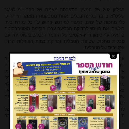
בגיליון 203 של 'המעין' התפרסם מאמרו של הרב י"מ לוינגר
שליט"א בדבר בליעה בכלים. אחת ממסקנות המאמר הייתה כי
כלי מתכות של ימינו, בניגוד למורגש בחוש ע"י כל עקרת בית,
בולעים. את הניסוי לבדיקת הבליעה ערכו חוקרים מאוניברסיטת
בר אילן ע"י סימון רדיו-אקטיבי של החומר הנבלע, בישולו יחד עם
טבלית מתכת, שטיפת הטבלית ובדיקת כמות הפעילות הרדיו
אקטיבית של הטבלית.
אך לענ"ד, לאור תיאור הניסוי, לא רק שבלתי אפשרי להניח
שמתכות בולעות - אלא אדרבה, מסקנת הניסוי היא שכלי מתכות
אינם בולעים. לפני הכל יש לציין, שגם אם הטיעונים שיובאו לקמן
אינם מספקים, אין לסמוך על המתואר במאמר כדי לומר שכלי
מתכות בולעים, מפני שבמאמר לא הובאו כמויות הבליעה אלא
באופן יחסי בלבד, ותיאור כזה הוא חסר משמעות מעשית; אין
שום משמעות לאמירה שנירוסטה בולעת פי 25 מזכוכית, אם גם
זכוכית בולעת כמות אפסית עד למאוד
[*]
.
לדעתי מסתבר מאוד לפי תיאור הניסוי כי רובה ככולה של
ה'בליעה' שנמצאה הייתה בסך הכל לכלוך חיצוני. וזאת מכמה
סיבות: