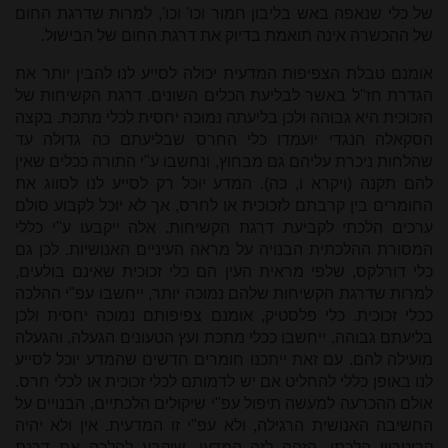
של כלי שנאפה באש בליבון חמור וכו' וכו', למרות שדרגת החום
של ההכשרה אינה תואמת בדיוק את דרגת החום של הבישול.
אומנם טבלת הצפיפות המדעית יכולה לסייע לנו להבין יותר את
הגדרת חז"ל באשר לבליעת הכלים השונים. דרגת הקשיחות של
הזכוכית היא גבוהה ולכן בליעתה נמוכה יחסית לכלי מתכת. בקצה
הסקאלה הנגדי יועמדו כלי החרס שבליעתם כה גדולה עד
שהלחות ניכרת עליהם גם מבחוץ, ונחשבו ע"י התורה ככלים שאין
להם תקנה (ויקרא ו, כה). המדע יוכל רק לסייע לנו לסווג את
החומרים בין קרבתם לזכוכית או לחרס, אך לא יוכל לקבוע סולם
ערכים הלכתי לקביעת דרגת הקשיחות. אלה ייקבעו ע"י כללי
המסורת ההלכתית הבנויה על מראה העיניים האנושיות. לכן גם
כלי דורלקס, שלפי מראית העין הם כלי זכוכית שאינם בולעים,
למרות שדרגת הקשיחות שלהם נמוכה יותר, ייחשבו עפ"י ההלכה
ככלי זכוכית. כלי פלסטיק, אומנם צפיפותם נמוכה יחסית ולכן
בליעתם גבוהה, ייחשבו ככלי מתכת ועץ הטעונים הגעלה, והגעלה
מועילה להם. עם זאת ייתכנו חומרים חדשים שהמדע יוכל לסייע
לנו באופן כללי להחליט אם יש לדמותם לכלי זכוכית או לכלי חרס.
אולם ההכרעה למעשה תיפול עפ"י שיקולים הלכתיים, הבנויים על
החשיבה האנושית הרגילה, ולא עפ"י זו המדעית. אין ולא יהיה
קריטריון הלכתי, הזהה לזה המדעי, שיקבע להלכה את דרגת