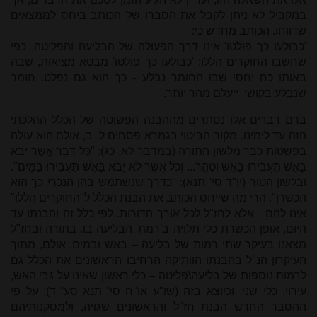
במקביל לא ניתן לקבל את הסברו של הכותב ביחס לממצאים
שדווחו. הכותב מחדש כי:
'כבולעו כך פולטו' אינו דרך הפעולה של הבליעה והפליטה, כפי
שחשבו החוקרים הללו; 'כבולעו כך פולטו' מבטא מציאות, שבה
באותו כח יחסי שבו החומר נבלע - כך הוא גם נפלט. חומר
שנבלע בקושי, ייעלם מהר יותר.
ברם דברים אלו נסתרים מההבנה הפשוטה של הכלל ההלכתי
הזה עד לימינו. מקור הביטוי בגמרא פסחים ל, ב, אולם הוא עולה
בפשטות כבר מלשון התורה (במדבר לא, כג): "כָּל דָּבָר אֲשֶׁר יָבֹא
בָאֵשׁ תַּעֲבִירוּ בָאֵשׁ וְטָהֵר... וְכֹל אֲשֶׁר לֹא יָבֹא בָּאֵשׁ תַּעֲבִירוּ בַמָּיִם".
ובלשון הטור (יו"ד סי' תנא): "כדרך שנשתמש בהן הנכרי כך הוא
הכשרן". הרי מה שייחס הכותב את הבנת הכלל ל"החוקרים הללו"
אינו להם - אלא לחז"ל לכל אורך הדורות. לפי כלל זה והבנתו עד
היום, אופן הכשרת כלי תלויה ב'רמת' הבליעה בו. בתורה ובחז"ל
מצאנו בעיקר שתי רמות של בליעה – באש ובמים. אולם, מתוך
העיקרון הנ"ל בהבנתו הוותיקה הרחיבו הראשונים את הכלל גם
לרמות נוספות של בליעה\פליטה – כלי ראשון שאינו על גבי האש,
עירוי, כלי שני, וכיוצא בזה (שו"ע או"ח סי' תנא סע' ד); על פי
ההסבר החדש הבנת חז"ל והראשונים שגויה, ולמסקנותיהם