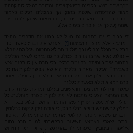
מכך שהם בוצעו בקרינה רדיואקטיבית, ומדובר במולקולות קטנות
מאוד שהדיפוזיה שולטת בהם; אך באוכלים רגילים כאמור
החדירה הפורית היא הדומיננטית, והתוצאות שיתקבלו תהיינה
שונות (על כך אנו עובדים בימים אלו).
די ברור כי גם בתחום זה חז"ל לא בחנו את הדברים מהצד
המדעי - אלא מהצד המציאותי
[*]
. ואפרש את דברי: כאשר יסדו
חז"ל את הכלל "כבולעו כך פולטו" הם לא התכוונו שכל מה שנבלע
– נפלט, אלא שרובו או רובו ככולו. כך גם ביחס לשאר הכללים
בתחום איסור והיתר, כדוגמת הכלל "כלי חרס אין לו תקנה אלא
בשבירה". העיקרון מאחורי כלל זה הוא שאי אפשר לנקות את כלי
החרס כראוי, ולכן אם נבלע בהם איסור לא ניתן להפליט אותו;
ברם המציאות לא מאשרת כלל זה.
כאשר התחלתי את צעדי הראשונים בעולם המחקר, למדתי קורס
שבו המרצה הציג כי מתכות לא ניתן לנקות בצורה מוחלטת. כל
תהליך שלא נעשה, עדיין יישאר החומר הראשון בלוע בכלי. הוא
המליץ להשתמש דווקא בכלי חרס, כי אותם ניתן לנקות לחלוטין!
הדברים ששמעתי סתרו לחלוטין את מה שהכרתי מהלכות איסור
והתר. יצאתי באמצע השיעור והתקשרתי למו"ר הרב נחום
אליעזר רבינוביץ וסיפרתי לו בהתרגשות גדולה על החידוש