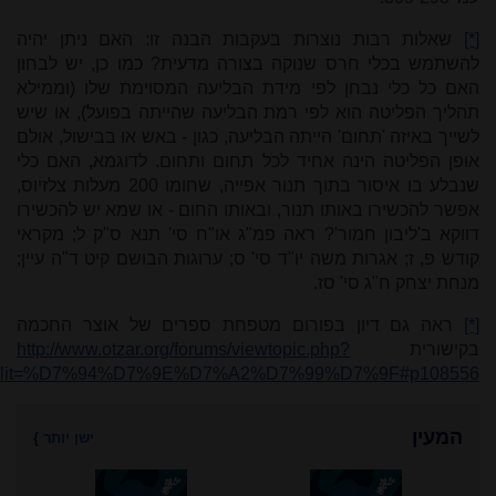
[*]
שאלות רבות נוצרות בעקבות הבנה זו: האם ניתן יהיה
להשתמש בכלי חרס שנוקה בצורה מדעית? כמו כן, יש לבחון
האם כל כלי נבחן לפי מידת הבליעה המסוימת שלו (וממילא
תהליך הפליטה הוא לפי רמת הבליעה שהייתה בפועל), או שיש
לשייך באיזה 'תחום' הייתה הבליעה, כגון - באש או בבישול, אולם
אופן הפליטה הינה אחיד לכל תחום ותחום. לדוגמא
,
האם כלי
שנבלע בו איסור בתוך תנור אפייה, שחומו 200 מעלות צלזיוס,
אפשר להכשירו באותו תנור, ובאותו החום - או שמא יש להכשירו
דווקא ב'ליבון חמור'? ראה פמ"ג או"ח סי' תנא ס"ק ל; מקראי
קודש פ, ז; אגרות משה יו"ד סי' ס; ערוגות הבושם קיט ד"ה עיין;
מנחת יצחק ח"ג סי' סז.
[*]
ראה גם דיון בפורום מטפחת ספרים של אוצר החכמה
בקישורית
http://www.otzar.org/forums/viewtopic.php?
&hilit=%D7%94%D7%9E%D7%A2%D7%99%D7%9F#p108556
המעין
ישן יותר
}