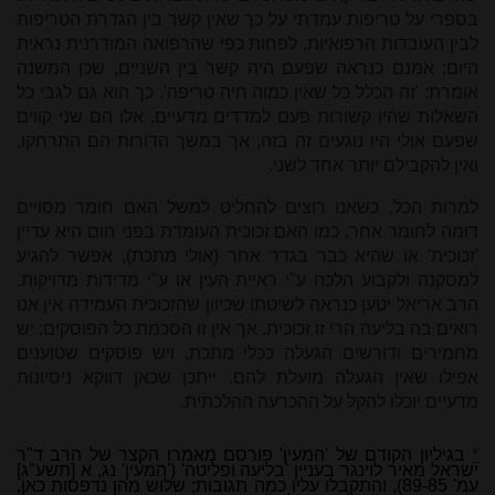
בספרי על טריפות עמדתי על כך שאין קשר בין הגדרת הטריפות
לבין העובדות הרפואיות, לפחות כפי שהרפואה המודרנית נראית
היום; אמנם כנראה שפעם היה קשר בין השניים, שכן המשנה
אומרת: 'זה הכלל כל שאין כמוה חיה טריפה'. כך הוא גם לגבי כל
השאלות שהיו קשורות פעם למדדים מדעיים, אלו הם שני קווים
שפעם אולי היו נוגעים זה בזה, אך במשך הדורות הם התרחקו,
ואין להקבילם יותר אחד לשני.
למרות הכל, כשאנו רוצים להחליט למשל האם חומר מסויים
דומה לחומר אחר, כמו האם זכוכית העומדת בפני חום היא עדיין
'זכוכית' או שהיא כבר בגדר אחר (אולי מתכת), אפשר להגיע
למסקנה ולקבוע הלכה ע"י ראיית העין או ע"י מדידות מדויקות.
הרב אריאל יטען כנראה לשיטתו שכיוון שהזכוכית העמידה אין אנו
רואים בה בליעה הרי זו זכוכית. אך אין זו הסכמת כל הפוסקים; יש
מחמירים ודורשים הגעלה ככלי מתכת, ויש פוסקים שטוענים
אפילו שאין הגעלה מועלת להם. ייתכן שכאן דווקא ניסיונות
מדעיים יוכלו להקל על ההכרעה ההלכתית.
*
בגיליון הקודם של 'המעין' פורסם מאמרו הקצר של הרב ד"ר
ישראל מאיר לוינגר בעניין 'בליעה ופליטה' ('המעין' נג, א [תשע"ג]
עמ' 89-85), והתקבלו עליו כמה תגובות; שלוש מהן נדפסות כאן,