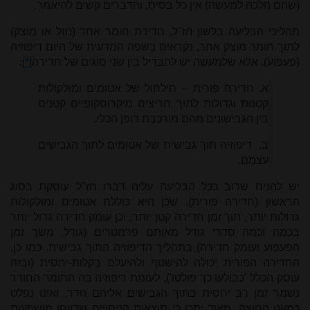
(שהם הלכה למעשה) אין כל בסיס, והדברים קשים להיאמר.
תהליכי הבליעה בלשון חז"ל, חדירת חומר אחד (נוזל או מוצק)
לתוך חומר מוצק אחר, נקראים בשפה המדעית של היום דיפוזיה
(פעפוע). אלא שלמעשה יש להבדיל בין שני סוגים של חדירה
[*]
:
א. חדירה פורית – חילחול של אטומים ומולקולות
קטנות וגדולות לתוך חריצים מיקרוסקופיים קטנים
בין הגבישונים מהם מורכבת דופן הכלי.
ב. דיפוזיה תוך גבישית של אטומים לתוך הגבישים
עצמם.
יש להניח שרוב ככל הבליעה עליה דברו חז"ל עוסקת בסוג
הראשון (חדירה פורית), שכן היא כוללת אטומים ומולקולות
גדולות יותר, תוך זמן חדירה קטן יותר, וכן עומק חדירה גדול יותר
בכמה וכמה סדרי גודל מאותם פרמטרים (גודל, משך זמן
הפעפוע ועומק חדירה) בתהליך הדיפוזיה התוך גבישית. כמו כן,
החדירה הפורית יכולה להישטף ולהיעלם בקלות-יחסית (ובזה
עוסק הכלל 'כבולעו כך פולטו'), לעומת דיפוזיה בה החומר החודר
נשמר זמן רב יחסית בתוך הגבישים אליהם חדר, ואינו נפלט
כמעט החוצה. מאוד יתכן כי תוצאות הניסויים שדווחו מושפעות