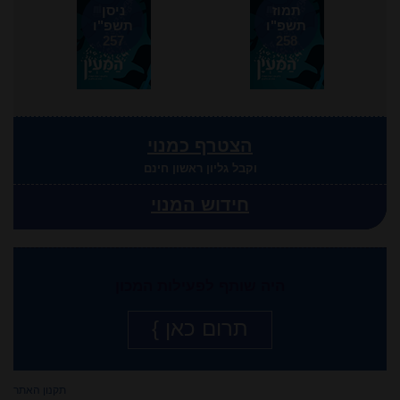
תמוז
ניסן
תשפ"ו
תשפ"ו
257
258
הצטרף כמנוי
וקבל גליון ראשון חינם
חידוש המנוי
היה שותף לפעילות המכון
תרום כאן }
תקנון האתר