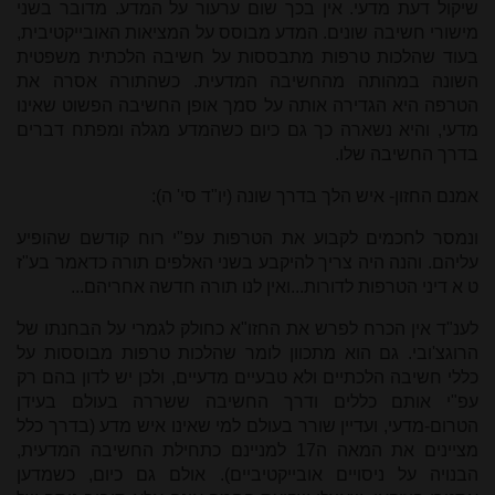
שיקול דעת מדעי. אין בכך שום ערעור על המדע. מדובר בשני
מישורי חשיבה שונים. המדע מבוסס על המציאות האובייקטיבית,
בעוד שהלכות טרפות מתבססות על חשיבה הלכתית משפטית
השונה במהותה מהחשיבה המדעית. כשהתורה אסרה את
הטרפה היא הגדירה אותה על סמך אופן החשיבה הפשוט שאינו
מדעי, והיא נשארה כך גם כיום כשהמדע מגלה ומפתח דברים
בדרך החשיבה שלו.
אמנם החזון- איש הלך בדרך שונה (יו"ד סי' ה):
ונמסר לחכמים לקבוע את הטרפות עפ"י רוח קודשם שהופיע
עליהם. והנה היה צריך להיקבע בשני האלפים תורה כדאמר בע"ז
ט א דיני הטרפות לדורות...ואין לנו תורה חדשה אחריהם...
לענ"ד אין הכרח לפרש את החזו"א כחולק לגמרי על הבחנתו של
הרוגצ'ובי. גם הוא מתכוון לומר שהלכות טרפות מבוססות על
כללי חשיבה הלכתיים ולא טבעיים מדעיים, ולכן יש לדון בהם רק
עפ"י אותם כללים ודרך החשיבה ששררה בעולם בעידן
הטרום-מדעי, ועדיין שורר בעולם למי שאינו איש מדע (בדרך כלל
מציינים את המאה ה17 למניינם כתחילת החשיבה המדעית,
הבנויה על ניסויים אובייקטיביים). אולם גם כיום, כשמדען