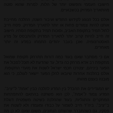
חישובו העממי והפשוט יותר של הלוח, למרות שהוא סוטה
מהתאריך המדויק בכשבועיים.
אולם בכל הנוגע לקידוש החודש ועיבור השנה, ההלכה מחייבת
אותנו להיות צמודים פחות או יותר לתאריך המדויק. פסח חייב
לחול תמיד בתקופת האביב, וסוכות תמיד בתקופת הסתיו. חישוב
זה חייב להיות קרוב יותר לתאריך המדויק ולהתבסס על מדע
האסטרונומיה. ואכן בעבר יהודים התמחו במדע זה יותר
מאחרים.
אם כי מסתבר שאם בעוד כמה דורות תתרחק תקופת שמואל
מתקופת רב אדא מרחק כה גדול, עד שהדעת לא תוכל לסבול את
הפער ביניהם, יצטרכו חכמי ישראל לשנות את מועדי התקופות.
אולם בהלכות אחרות שיובאו להלן הפער יישאר לעולם, כי הוא
מובנה בעצם מהותו.
יש המגדירים את ההבדל בין המדע להלכה כבין "אמת" ל"יציב".
המדע צמוד ל"אמת", לכן הוא משתנה בהתאם להתפתחות
המחקרים והתגליות, בעוד שההלכה כשיטה משפטית דוגלת
ב"יציב". ביה"ד חייב לשמור על כבודו ומעמדו ולא לשנות את
פסקיו, גם כשהתברר שהשתנו הנתונים, משום שאם לא כן מה