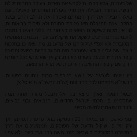
של בעה"ח, אלא ברצון ה' לקדש את האדם, בעיקר בתחום זלילת
הבשר. התורה הגבילה את סוגי בעה"ח המותרים באכילה, וגם
באלו הגבילה את דרך המתתם ואסרה את החלב והדם ובשר
בחלב. עצם ההגבלה היא מטרת התורה ולא סיבות בריאותיות,
לכן אין מקום לשיקולים רפואיים באיסור זה. כללי האיסור נמסרו
לחכמים, והם חייבים לשקול את שיקוליהם עפ"י הבנתם האנושית
המקובלת ולא עפ"י שיקוליהם של מדענים. מה שאין כן בהלכות
רוצח, שם עלינו לוודא שהנרצח היה מסוגל לחיות בפועל והרוצח
קיפד את חייו וקטעם בעודם באיבם. רק אז ישא עונש בכל חומרת
הדין. שם קובעת החשיבה העדכנית של מדעי הרפואה.
היו שניסו לערער על נושא הטרפות מכוח ניסויים רפואיים.
הרשב"א מתייחס לכך בחריפות (שו"ת הרשב"א ח"א סי' צ)
ויבטל המעיד ואלף כיוצא בו, ואל תבטל נקודה אחת ממה
שהסכימו בו חכמי ישראל הקדושים, הנביאים ובני נביאים,
ודברים שנאמרו למשה מסיני.
וממילא גם היום במאה ה21 הפסיקה בהל' טרפות תסתמך אך
ורק על פי שיקול הדעת של הפוסקים, הממשיכים את דרך
החשיבה המקובלת בישראל מימי משה רבנו ועד היום, ולא עפ"י