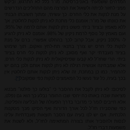
המדהים ששמעתי באוניברסיטה. מו"ר כלל לא התרגש, וביקש
ממני לחזור לכיתה ולשאול את המרצה מהם התהליכים הנדרשים
על מנת לנקות את כלי החרס. כך עשיתי, ומתוך תשובתו הבנתי
את כוונתו של מו"ר: אומנם כלי מתכת לא ניתן לנקות לחלוטין, אך
ללא מאמץ ובציוד ביתי פשוט ניתן לנקות אותם לרמה של 95%,
ועם מאמץ קל נוסף לרמת ניקיון של 98%. אומנם לא ניתן להגיע
ל- 100% ניקיון, אבל קרוב לכך בהחלט אפשרי. ברם על מנת
לנקות כלי חרס יש צורך בתנאי תת-לחץ וואקום, תוך שימוש
בציוד מעבדתי יקר ואף מסוכן; לא ניתן לנקות כלי חרס בציוד
ביתי. הרי שחז"ל לא קבעו שפיסיקאלית לא ניתן לנקות כלי חרס,
אלא שמבחינה אנושית רגילה לא ניתן לנקות אותם ולכן בהם יש
להחמיר. כמו כן במתכת, זה שלא ניתן לנקות אותם לחלוטין אין
בכך בעיה, כל עוד נעשו כל המאמצים לנקות כפי שמקובל
[*]
.
לסיכום: לא ניתן לקבל את ההסבר כי "בולעו כך פולטו" מבטא
מציאות שבה באותו כח יחסי שבו החומר נבלע כך הוא גם נפלט,
אלא חייבים לומר כי מדובר בדרך הפעולה של הבליעה והפליטה,
כפי שהסבירו חז"ל לכל אורך הדורות ואף הסיקו מכך מסקנות
הלכתיות. אם יש לנו בעיה עם הסבר תוצאות מעבדתיות עלינו
לנסות ולהסביר אותו בצורה המתאימה לחז"ל, ולא לשנות את
משמעות דברי חז"ל.