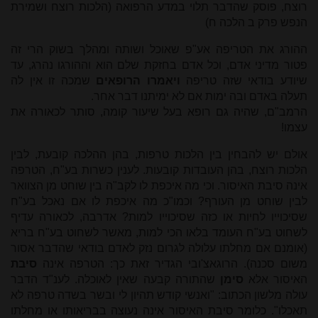
רוצח, פוסק שהדבר תלוי במדע הרפואה (הלכות רוצח ושמירת
הנפש פרק ב הלכה ח)
ההורג את הטריפה אע"פ שאוכל ושותה ומהלך בשוק הרי זה
פטור מדיני אדם, וכל אדם בחזקת שלם הוא וההורגו נהרג, עד
שיודע בודאי שזה טריפה
ויאמרו הרופאים
שמכה זו אין לה
תעלה באדם ובה ימות אם לא ימיתנו דבר אחר.
הרמב"ם, שהיה גם רופא בעל שיעור קומה, סותר לכאורה את
עצמו!
אולם יש להבחין בין הלכות טרפות, בהן ההלכה קובעת, לבין
הלכות רוצח, בהן העובדות קובעות. לענין כשרות בע"ח, הטרפה
אינה סיבת האיסור. וכי מה איכפת לו לקב"ה בין שוחט מן הצוואר
לבין שוחט מן העורף? וכמו"כ מה איכפת לו אם נאכל בע"ח
שסיכוייו לחיות או כזה שסיכוייו למות? אדרבה, לכאורה עדיף
לשחוט בע"ח העומד בלאו הכי למות, מאשר לשחוט בע"ח בריא
(אומנם אם מחלתו עלולה לגרום נזק לאדם בודאי שהדבר אסור
משום סכנה). הרוגאצ'ובי הגדיר זאת כך: הטרפה אינה
סיבת
האיסור אלא
סימן
שהתורה קבעה שאין לאוכלה. לענ"ד הדבר
עולה מלשון הכתוב: "ואנשי קודש תהיון לי ובשר בשדה טרפה לא
תאכלו". כלומר סיבת האיסור אינה נעוצה בבריאותו או מחלתו