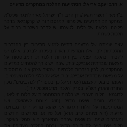
א.
הרב יעקב אריאל: הסתייעות ההלכה במחקרים מדעיים
ב"המעין" תשרי תשע"ג דן הרב ד"ר ישראל מאיר לוינגר שליט"א
במחקריהם המדעיים של פרופ' קניגסבוך ור' ש' קרקוביאק בדבר
פליטה ובליעה של כלים. לטענתו יש לדבר השלכות רבות על
הלכות כשרות.
עצם יוזמתם של מדענים דתיים למנוע סתירות בין ההגדרות
ההלכתיות לבין אלו המדעיות ראויה בעיקרון לברכה. אולם יש
להבחין בהלכה עצמה בין הגדרות הלכתיות, המבוססות על
מציאות עובדתית אובייקטיבית, שבהן יש צורך להסתייע במדעים
המתקדמים, לבין הגדרות הלכתיות, שמצד עצמן אינן מבוססות
על מציאות עובדתית אובייקטיבית, אלא על כללי הלכה משפטיים,
העומדים בזכות עצמם (עמדתי על כך בספרי "הלכה בימינו", מכון
התורה והארץ תש"ע, בפרק "הלכה, מדע וטכנולוגיה").
לדוגמא - הלוח העברי: יש הלכות המסתמכות על הלוח היוליאני,
שהמדע הוכיח שאינו מדויק (הוא מיוחס לשמואל), ויש
המסתמכות על הלוח הגרגוריאני שהוא מדויק יותר מבחינה
מדעית (הוא מיוחס לרב אדא) ועל פיו אנו מקדשים חודשים
ומעברים שנים. בנושאים שבהם התיארוך הוא סמלי בעיקרו,
הלוח אינו חייב להיות כה מדויק, ובהם ההלכה מעדיפה את