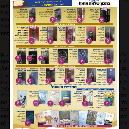
וצריך להתיישב, אם ידוע כשיצא דרך מרגלותיה ששניהם
ימותו אם מותר להציל האשה, כמעשה דשבע בן בכרי
שכתב רש"י בסנהדרין הנה ראשו מושלך אליך דדחו נפש
מפני נפש התם, משום דאפילו לא מסרו לו היה נהרג בעיר
כשיחפשנה יואב, והן נהרגים עמו. משמע היכא דשניהם
ימותו מצילין ודוחין נפש מפני נפש
[10]
.
המקרה בו עוסקת המשנה הוא הצלת האם על חשבון חיי העובר, וכן
להיפך. במקרה עליו אנו דנים אם תישאר האם בהריונה היא תמות
עם עוברה, וכיון שכך היה מקום להקל על פי דברי ה'פנים מאירות'.
אלא שקשה להשתמש בהיתר זה על פי שיטת הרמב"ם, שכן המקור
להיתר ה'פנים מאירות' מבוסס על מקרה שבע בן בכרי על פי הסברו
של רש"י; על פי גישה זו ההיתר להרוג את שבע בן בכרי הוא מצד
ההנחה שגם אם לא היו מוסרים את שבע בן בכרי היה הוא נהרג יחד
עם כל אנשי העיר, ומכאן שאם שניהם ימותו אין איסור להרוג את
העובר. אבל לדעת הרמב"ם אין ההיתר מבוסס על עקרון זה, אלא על
העובדה שהצרים על העיר הצביעו על שבע בן בכרי ונוסף על כך הוא
היה גם מחויב מיתה למלכות, ולא משום שבין כך ובין כך היו כולם