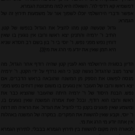
דמשמיא קא רדפי לה". השאלה היא לְמה מתכוונת הגמרא.
אפשר ודברי הירושלמי יוכלו לשפוך אור על משמעות תירוץ זה של
הגמרא:
גדול שנעשה קטן מהו להציל את הגדול בנפשו של קטן.
התיב ר' ירמיה והתנינן יצא ראשו ורובו אין נוגעין בו שאין
דוחין נפש מפני נפש, ר' יוסי בי ר' בון בשם רב חסדא שניא
היא תמן שאין את יודע מי הרג את מי
[3]
.
הדיון בסוגית הירושלמי הוא לענין קטן שהיה רודף אחר הגדול, מה
שיצר מצב ש'הגדול נעשה קטן' כי הוא נרדף על ידי הקטן. ר' ירמיה
מנסה לפשוט את הספק מן המשנה שהובאה בראש הדברים, אם
יצא ראשו ורובו של העובר אין נוגעים בו משום שאין דוחים נפש מפני
נפש. הבנת היסוד של ר' ירמיה היתה שהעובר שהוציא כבר את
ראשו ורובו הוא רודף, ובכל זאת אמרה המשנה שאין נוגעים בו,
ומשמע שאין פוגעים בקטן כדי להציל את הגדול. את הראיה הזו דחה
ר' יוסי, וקבע שאין להשוות את המקרים. במקרה של המשנה באהלות
אין אתה יודע מי הרג את מי.
לכאורה היה מקום להשוות בין תירוץ הגמרא בבבלי, לתירוץ הגמרא