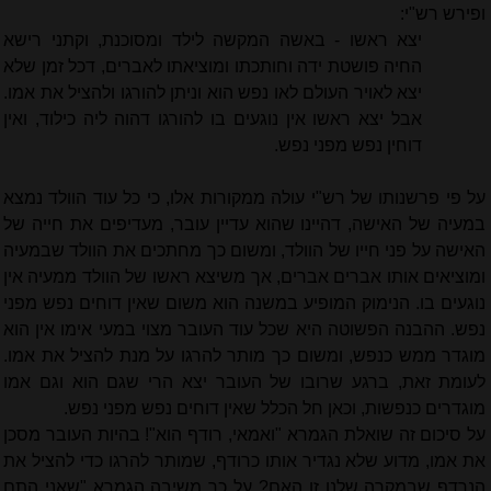
ופירש רש"י:
יצא ראשו - באשה המקשה לילד ומסוכנת, וקתני רישא
החיה פושטת ידה וחותכתו ומוציאתו לאברים, דכל זמן שלא
יצא לאויר העולם לאו נפש הוא וניתן להורגו ולהציל את אמו.
אבל יצא ראשו אין נוגעים בו להורגו דהוה ליה כילוד, ואין
דוחין נפש מפני נפש.
על פי פרשנותו של רש"י עולה ממקורות אלו, כי כל עוד הוולד נמצא
במעיה של האישה, דהיינו שהוא עדיין עובר, מעדיפים את חייה של
האישה על פני חייו של הוולד, ומשום כך מחתכים את הוולד שבמעיה
ומוציאים אותו אברים אברים, אך משיצא ראשו של הוולד ממעיה אין
נוגעים בו. הנימוק המופיע במשנה הוא משום שאין דוחים נפש מפני
נפש. ההבנה הפשוטה היא שכל עוד העובר מצוי במעי אימו אין הוא
מוגדר ממש כנפש, ומשום כך מותר להרגו על מנת להציל את אמו.
לעומת זאת, ברגע שרובו של העובר יצא הרי שגם הוא וגם אמו
מוגדרים כנפשות, וכאן חל הכלל שאין דוחים נפש מפני נפש.
על סיכום זה שואלת הגמרא "ואמאי, רודף הוא"! בהיות העובר מסכן
את אמו, מדוע שלא נגדיר אותו כרודף, שמותר להרגו כדי להציל את
הנרדף שבמקרה שלנו זו האם? על כך משיבה הגמרא "שאני התם