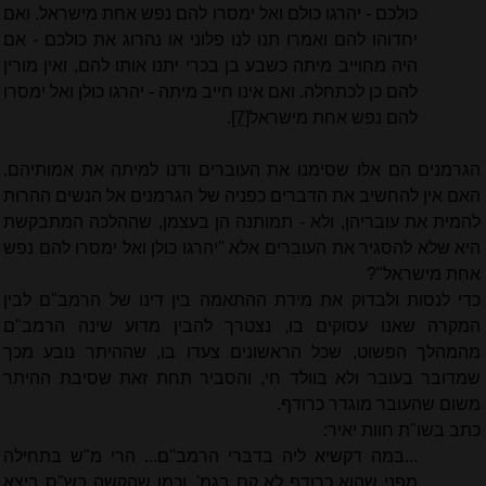
כולכם - יהרגו כולם ואל ימסרו להם נפש אחת מישראל. ואם
יחדוהו להם ואמרו תנו לנו פלוני או נהרוג את כולכם - אם
היה מחוייב מיתה כשבע בן בכרי יתנו אותו להם, ואין מורין
להם כן לכתחלה. ואם אינו חייב מיתה - יהרגו כולן ואל ימסרו
להם נפש אחת מישראל
[7]
.
הגרמנים הם אלו שסימנו את העוברים ודנו למיתה את אמותיהם.
האם אין להחשיב את הדברים כפניה של הגרמנים אל הנשים ההרות
להמית את עובריהן, ולא - תמותנה הן בעצמן, שההלכה המתבקשת
היא שלא להסגיר את העוברים אלא "יהרגו כולן ואל ימסרו להם נפש
אחת מישראל"?
כדי לנסות ולבדוק את מידת ההתאמה בין דינו של הרמב"ם לבין
המקרה שאנו עסוקים בו, נצטרך להבין מדוע שינה הרמב"ם
מהמהלך הפשוט, שכל הראשונים צעדו בו, שההיתר נובע מכך
שמדובר בעובר ולא בוולד חי, והסביר תחת זאת שסיבת ההיתר
משום שהעובר מוגדר כרודף.
כתב בשו"ת חוות יאיר:
...במה דקשיא ליה בדברי הרמב"ם... הרי מ"ש בתחילה
מפני שהוא כרודף לא קם בגמ', וכמו שהקשה בש"ס ביצא