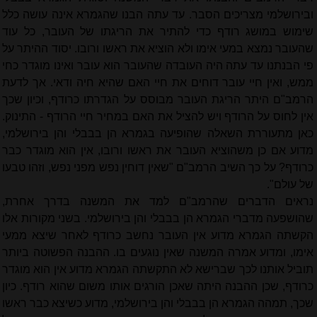
ובירושלמי מצריכים הסבר. עד עתה הבנו שהגמרא אינה עושה כלל
שימוש במושג רודף כדי להתיר את הריגתו של העובר, כל עוד
שהעובר נמצא במעי אימו ולא הוציא את ראשו ורובו. יסוד ההיתר על
פי הבנתנו עד עתה היה העובדה שהעובר הוא עובר ואינו מוגדר כחי
ממש, ואין חיי עובר דוחים את חיי האם שהיא חיה ודאי. אך לדעת
הרמב"ם היתר הריגת העובר מבוסס על הגדרתו כרודף, וכיון שכך
אין לחוס על הרודף ויש להציל את האם במחיר חיי הרודף - התינוק.
כאן מתעוררת השאלה שהופיעה בגמרא הן בבבלי והן בירושלמי,
מדוע אם כן משהוציא העובר את ראשו ורובו, אין הוא מוגדר כבר
כרודף? על כך השיב הרמב"ם "שאין דוחין נפש מפני נפש, וזהו טבעו
של עולם".
נראים הדברים שהרמב"ם למד את המשנה בדרך אחרת,
שהושפעה מדברי הגמרא הן בבבלי והן בירושלמי. בשני מקורות אלו
הקשתה הגמרא מדוע אין העובר נחשב כרודף לאחר שיצא ממעי
אימו, ומדוע אמרה המשנה שאין נוגעים בו. ההבנה הפשוטה ביותר
תוביל אותנו לכך שברישא לא התקשתה הגמרא מדוע אין הוא מוגדר
כרודף, שכן ההבנה היתה שאכן הורגים אותו משום שהוא רודף. כיון
שכך, תמהה הגמרא הן בבבלי והן בירושלמי, מדוע כשיצא כבר ראשו