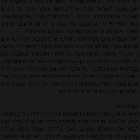
הרי לפנינו סברת ה'פנים מאירות' בשמו של הרמ"ך, ובהקשר של
גוים שאמרו לישראל תנו לנו אחד ונהרגנו. איזכור היתרו של ה'פנים
מאירות' שיסודו בדברי הרמ"ך, ביחס לסוגית עובר המסכן את אמו,
עשוי ללמד על מה שהצבענו עליו כבר, כי לא סוגית עובר הרודף
לפנינו - אלא סוגית גוים שבקשו אחד ואם לאו יהרגו כולם.
לאור הבנה זו מובן כעת חלקה השלישי של התשובה. דין זה של גוים
שביקשו אחד ואם לאו יהרגו כולם שנוי במחלוקת ר' יוחנן ור"ל, ולדעת
ר' יוחנן די שייחדו גוים את האחד כדי להתיר את מסירתו. ואם כן, כאן
כיון שגזר דין המיתה נובע מן העובר, והוא זה אשר אין לו זכות קיום,
ובגללו חיי האם בסכנה, יכול הדבר להיחשב כמי שיחדוהו. ואף לר"ל
הסובר שיש צורך גם שיהיה חייב מיתה למלכות כשבע בן בכרי, הרי
שכאן נכנסת סברה נוספת והיא ההתייחסות אל העובר שבמעי אימו
כאל ספק נפל, בעוד חיי אימו ודאיים הם.
אחרית דבר
ראשיתו של מאמר זה בתיאור מעשיה של הד"ר גיזלה פרל באושוויץ.
אימה של הגב' פרידלר היתה מסייעת בידיה של הד"ר גיזלה פרל
לבצע את ההפלות בנשים, והגב' פרידלר עצמה היתה עומדת
ומחזיקה להן נר כדי להאיר להן בשעת מלאכתן בחשיכה. שנים לאחר