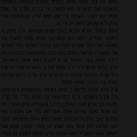
בסם בין ביד מפני שהוא כרודף אחריה להרגה. ובפתחי
תשובה שם לכאורה הוא תמוה, עי' בה"ט סק"ג עד שכל
שלא יצא לאויר העולם אין שם נפש עליו, ובתשובת חו"י
סימן ל"א שכתב לישב זה עיי"ש.
והנה בתוס' רע"א הביא בשם פנים מאירות ח"ג סימן ה'
דמותר בכה"ג, דאם ידוע ששניהם ימותו מותר להציל את
האשה. אך כתב שצריך להתישב בדבר. אמנם בפי' הארוך
של תפארת ישראל בחלק בועז כתב בפשיטות דבכה"ג דמא
דידה סומק טפי, ומותר עכ"פ להציל נפש אחת מישראל.
וכ"כ בבית יצחק יו"ד ח"ב סימן קס"ב, ובשו"ת מהר"ם שיק
יו"ד קנ"ה, ובספר מחנה חיים חו"מ ח"ב סי' נ', דאם שניהם
ימותו ברי הדבר שהוא מותר.
ונ"ל דלא מיבעי לדעת ר' יוחנן דאיתה בתוספתא דתרומות
פ"ז וכן בירושלמי פ"ח דתרומות וכן הובא בב"י סי' קנ"ז,
סיעות בני אדם שהיו מהלכין בדרך פגעו להן גוים ואמרו תנו
לנו אחד מכם ונהרוג אותו ואם לאו הרי אנו הורגים את
כולכם, אפי' כולן נהרגים לא ימסרו נפש אחת מישראל, אבל
אם יחדוהו להן אחד כגון שבע בן בכרי ימסרו אותו ואל
ייהרגו. אמר רשב"ל והוא שיהיה חייב מיתה כשבע בן בכרי,