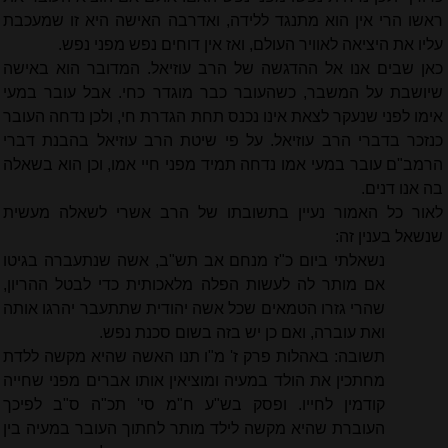
ראשו הרי אין הוא מתנגד ללידה, ואדרבה האישה היא זו שמעכבת
עליו את היציאה לאוויר העולם, ואז אין דוחים נפש מפני נפש.
כאן שבים אנו אל ההדגשה של הרב עוזיאל. המדובר הוא באישה
שיושבת על המשבר, כשהעובר כבר מוגדר כחי. אבל עובר במעי
אימו לפני שנעקר לצאת אינו נכנס תחת הגדרת חי, ולכן נדחה העובר
כנזכר בדברי הרב עוזיאל. על פי שיטת הרב עוזיאל בהבנת דברי
הרמב"ם עובר במעי אמו נדחה תמיד מפני חיי אמו, וכן הוא בשאלה
בה אנו דנים.
לאור כל האמור נעיין בתשובתו של הרב אשרי לשאלה מעשית
שנשאל בענין זה:
נשאלתי ביום כ"ז מנחם אב תש"ב, אשה שנתעברה בגיטו
אם מותר לה לעשות הפלה מלאכותית כדי לבטל ההריון,
שהרי גזרו הטמאים שכל אשה יהודית שתתעבר יהרגו אותה
ואת עוברה, ואם כן יש בזה בשום סכנת נפש.
תשובה: באהלות פרק ז' מ"ו תנו האשה שהיא מקשה ללדת
מחתכין את הולד במעיה ומוציאין אותו אברים מפני שחייה
קודמין לחייו. ופסק בש"ע ח"מ סי' תכ"ה ס"ב לפיכך
העוברת שהיא מקשה לילד מותר לחתוך העובר במעיה בין