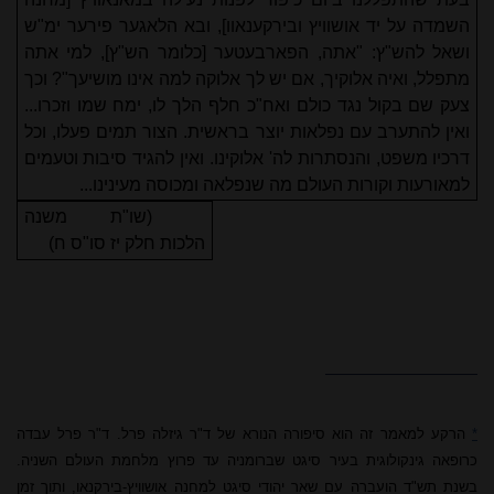
השמדה על יד אושוויץ ובירקענאוו], ובא הלאגער פירער ימ"ש
ושאל להש"ץ: "אתה, הפארבעטער [כלומר הש"ץ], למי אתה
מתפלל, ואיה אלוקיך, אם יש לך אלוקה למה אינו מושיעך"? וכך
צעק שם בקול נגד כולם ואח"כ חלף הלך לו, ימח שמו וזכרו...
ואין להתערב עם נפלאות יוצר בראשית. הצור תמים פעלו, וכל
דרכיו משפט, והנסתרות לה' אלוקינו. ואין להגיד סיבות וטעמים
למאורעות וקורות העולם מה שנפלאה ומכוסה מעינינו...
(שו"ת משנה
הלכות חלק יז סו"ס ח)
*
הרקע למאמר זה הוא סיפורה הנורא של ד"ר גיזלה פרל. ד"ר פרל עבדה
כרופאה גינקולוגית בעיר סיגט שברומניה עד פרוץ מלחמת העולם השניה.
בשנת תש"ד הועברה עם שאר יהודי סיגט למחנה אושוויץ-בירקנאו, ותוך זמן