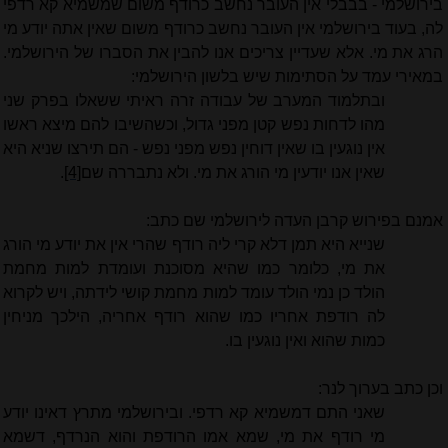
בירושלמי - בבבלי אין העובר נחשב כרודף משום שמשמיא קא רדפי
לה, בעוד בירושלמי אין העובר נחשב כרודף משום שאין אתה יודע מי
הרג את מי. אלא שעדיין צריכים אנו להבין את הסברו של הירושלמי.
במאירי עמד על הסתימות שיש בלשון הירושלמי:
ובתלמוד המערב של עבודה זרה ראיתי ששאלו בפרק שני
מהו לדחות נפש קטן מפני גדול, וכשהשיבו להם מיצא ראשו
אין נוגעין בו שאין דוחין נפש מפני נפש - הם תירצו שניא היא
שאין אנו יודעין מי הורג את מי. ולא נתבררה שם
[4]
.
אמנם בפירוש קרבן העדה לירושלמי שם כתב:
שנייא היא תמן דלא קרי ליה רודף שהרי אין את יודע מי הורג
את מי, כלומר כמו שהיא מסוכנת ועומדת למות מחמת
הולד כן נמי הולד עומד למות מחמת קושי לידתה, ויש לקרוא
לה רודפת אחריו כמו שהוא רודף אחריה, הילכך מניחין
כמות שהוא ואין נוגעין בו.
וכן כתב בערוך לנר:
שאני התם דמשמיא קא רדפי. ובירושלמי מתרץ דאינו יודע
מי רודף את מי, שמא אמו הרודפת והוא הנרדף, דשמא