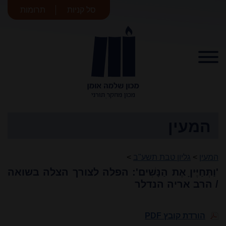
סל קניות
תרומות
מכון שלמה
אומן
המעין
המעין
>
גליון טבת תשע"ב
>
'וַתְּחַיֶּיןָ אֶת הַנָּשִׁים': הפלה לצורך הצלה בשואה
/ הרב אריה הנדלר
הורדת קובץ PDF