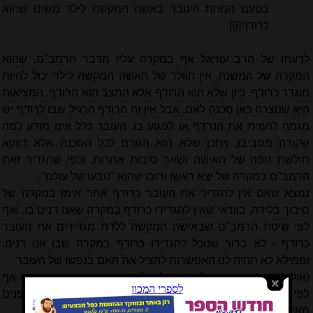
בטעם המתת העובר באשה המקשה לילד משום שהוא
כרודף
[9]
.
לדעתו של הרב עוזיאל אף במקרה עליו מדבר הרמב"ם, שהוא
המקרה של המשנה, אין הוולד של האשה המקשה לילד יכול להיות
מוגדר כרודף, כיון שלא הוא הרודף אלא המצב הוא הרודף. המציאות
היא שנוצרה כאן סכנה לאם, אבל אין זה הרודף הרגיל שבו לרודף יש
מגמה להמית את הנרדף או לפגוע בו. העובר כלל אינו מודע למה
שקורה מסביבו, ויתכן שלא הוא הגורם לכל הסכנה אלא דווקא
חולשת גופה של האישה ושאר סיבות אחרות, וכפי שהגדיר זאת
הרמב"ם במקרה של יצא ראשו ורובו שהוא "טבעו של עולם".
נמצא שאם אין להגדיר את העובר כרודף אחר אימו במקרה של
סיבוך בלידה, בוודאי שאין להגדירו כרודף במקרה שאנו דנים בו. ואף
לפי שיטת הרמב"ם שבאישה המקשה ללדת מגדירים את העובר
כרודף - לא ברור שנוכל להגדירו כרודף במקרה שבו אנו דנים,
וממילא לא תהיה לנו האפשרות להציל את האם בנפשו של העובר.
(אולם) יתכן כי תמצא לנו דרך להצלת האם במחיר חיי עוברה אף
לפי שיטת הרמב"ם, על פי סברה אחרת לחלוטין שמביא ה'פנים
מאירות':