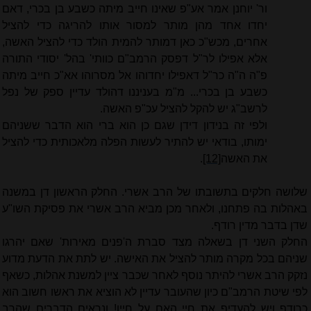
ור' יוחנן אמר אע"פ שאינו חייב מיתה כשבע בן בכרי, דאם
יחדו אחד מהן מותר למסור אותו להריגה כדי להציל
אחרים, מכש"כ כאן דמותר להמית הולד כדי להציל האשה,
אלא אפילו לר"ל דפסק הרמב"ם כוותי' בהל' יסודי התורה
פ"ה ה"ה כר"ל דאפילו יחדוהו אל מסרוהו אא"כ חייב מיתה
כשבע בן בכרי... מ"מ בעניננו דהולד עדיין ספק של נפל
לרשב"ג יש להקל להציל עכ"פ האשה.
ולפי זה בנידון דידן שגם כן הוא ברי הוא הדבר ששניהם
ימותו, בודאי יש להתיר לעשות הפלה מלאכותית כדי להציל
את האשה
[12]
.
שלושה חלקים בתשובתו של הרב אשרי. החלק הראשון דן במשנה
באהלות בה פתחנו, ולאחר מכן מביא הרב אשרי את פסיקת השו"ע
שדן בדבר מדין רודף.
החלק השני דן בשאלה מצד סברת ה'פנים מאירות' שאם יהרגו
שניהם בכל מקרה מותר להציל את האישה. יש לתת את הדעת מדוע
נזקק הרב אשרי להיתר נוסף לאחר שכבר ציין למשנת אהלות, כשאף
לפי שיטת הרמב"ם כיון שהעובר עדיין לא הוציא את ראשו חשוב הוא
כרודף ויש להעדיף את חיי האם על חייו! ונראים הדברים שהרב