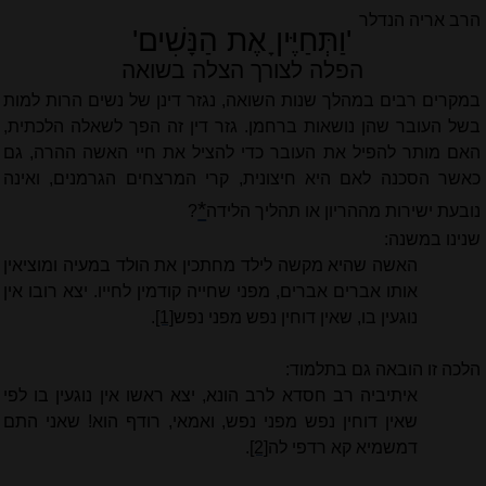
הרב אריה הנדלר
'וַתְּחַיֶּיןָ אֶת הַנָּשִׁים'
הפלה לצורך הצלה בשואה
במקרים רבים במהלך שנות השואה, נגזר דינן של נשים הרות למות
בשל העובר שהן נושאות ברחמן. גזר דין זה הפך לשאלה הלכתית,
האם מותר להפיל את העובר כדי להציל את חיי האשה ההרה, גם
כאשר הסכנה לאם היא חיצונית, קרי המרצחים הגרמנים, ואינה
*
נובעת ישירות מההריון או תהליך הלידה
?
שנינו במשנה:
האשה שהיא מקשה לילד מחתכין את הולד במעיה ומוציאין
אותו אברים אברים, מפני שחייה קודמין לחייו. יצא רובו אין
נוגעין בו, שאין דוחין נפש מפני נפש
[1]
.
הלכה זו הובאה גם בתלמוד:
איתיביה רב חסדא לרב הונא, יצא ראשו אין נוגעין בו לפי
שאין דוחין נפש מפני נפש, ואמאי, רודף הוא! שאני התם
דמשמיא קא רדפי לה
[2]
.