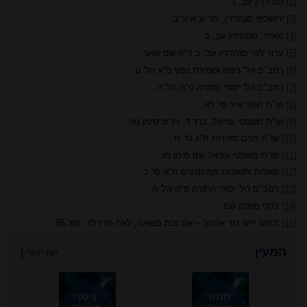
[2]
סנהדרין עב, ב.
[3]
ירושלמי סנהדרין, מד ע"א-ע"ב,
[4]
מאירי, סנהדרין עב, ב.
[5]
ערוך לנר סנהדרין עב, ב ד"ה שם שאני.
[6]
רמב"ם הל' רוצח ושמירת נפש פ"א הל' ט.
[7]
רמב"ם הל' יסודי התורה פ"ה הל' ה.
[8]
שו"ת חוות יאיר סי' לא.
[9]
שו"ת משפטי עוזיאל, כרך ד, חו"מ סימן מז.
[10]
שו"ת פנים מאירות ח"ג סי' ח.
[11]
שו"ת משפטי עוזיאל שם סימן מו.
[12]
שאלות ותשובות ממעמקים ח"א סי' כ.
[13]
רמב"ם הל' יסודי התורה פ"ה הל' ה.
[14]
כסף משנה שם.
[15]
'למען ידעו דור אחרון' – אם ובת בשואה, לאה פרידלר, עמ' 85.
המעין
ישן יותר
}
תמוז
ניסן