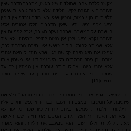
מקשה ללדת אחרי שהולד הוציא ראשו, מתברר הדבר שאין
העובר הוא הגורם לקשי הלידה אלא סיבות טבעיות שאינן
תלויות בו הן גורמות, ומכיון שאין כאן רודף ונרדף אין דוחין
נפש מפני נפש. ודע, שאין הדברים הללו אמורים אלא
ביושבת על המשבר, שכבר נעקר העובר, אבל לפני זה אין
העובר נקרא נפש, ולכן אין מצוה להצילו ממיתה, ולא עוד
אלא שמותר להורגו בידים כשיש איזו סיבה מכרחת לכך,
אפילו אם היא סיבה קלושה כגון שלא תתנוול האם אחרי
מותה. וכן פסק הרמב"ם ז"ל: משנגמר דינו אין משהין אותו
אלא יהרג ביומו, אפילו היתה עוברה אין ממתינין לה עד
שתלד ומכין אותה כנגד בית ההריון עד שימות הולד
תחילה
[11]
.
הרב עוזיאל מגביל את הדיון ההלכתי הנזכר בדברי הרמב"ם לאישה
שיושבת על המשבר. במצב זה העובר כבר קרוי נפש, וחלים עליו
הדילמות ההלכתיות שנאמרו ביחס לרודף. כיון שכך, כל עוד לא
הוציא את ראשו הרי הוא הגורם המסכן את חייה, שכן האישה
מעוניינת ללדת ואילו העובר הוא שמעכב את הלידה, והוא מוגדר
כרודף ולכן נדחית נפשו מפני נפש האם. אולם אם הוציא העובר את