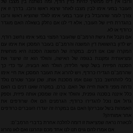
ורובו אין דינו ממשיך להיות כדין רודף, ומה נשתנה בין מצבו של
העובר במעי אימו לבין מצבו לאחר שיצא ראשו ורובו. בדרך זו אין
צורך לומר שההבדל בין עובר במעי אימו לוולד שהוציא ראשו ורובו
בהגדרת חייו של העובר, אלא די לנו אם נחלק בשאלה האם מוגדר
כרודף או לא.
אם נקבל את גישת הרמב"ם שהעובר המצוי במעי אימו נחשב רודף,
יש לדון בהשוואת דין המשנה והרמב"ם בעובר המסכן את אימו עם
המקרה שבו אנו דנים. במקרה של המשנה הסכנה היא מוחשית
ומציאותית ומקננת בגופה של האישה, והוולד הוא זה שיוצר את
הסכנה הפיזית בשל קושי הלידה; הוולד הוא הבעיה, עד כדי כך
שהרמב"ם הגדירו כרודף, ויש להרוג את העובר המסכן את חיי אימו
בלי להתחשב בכך שגם אמו מסכנת אותו, שכן עובר שטרם נולד
נדחה מפני ודאות חייה של האם. ברם, במקרה שאנו דנים בו האֵם
כלל איננה בסכנה גופנית, והוולד אינו זה שמסכן אותה פיזית, וספק
גדול אם נוכל להגדירו כרודף; הגרמנים הם אלו שרודפים את
האמהות בשל עובריהן! האם גם במקרה זה יוגדרו העוברים כרודפים
אחר אמותיהן?
לכאורה נראה שמציאות זו דומה להלכה אחרת בדברי הרמב"ם
:
אם אמרו להם גוים תנו לנו אחד מכם ונהרגנו ואם לאו נהרוג