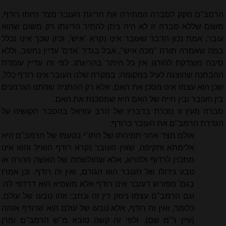
הרמב"ם נזקק לסברה המתירה את הריגת העובר מצד היותו רודף,
משום שללא סברה זו לא היה ניתן להתיר הריגתו רק משום שהוא
עובר; אמת נכון הדבר שעובר אינו נקרא 'איש', וכיון שכך אינו נכלל
במה שאמרה תורה "מכה איש", אבל בגדר 'אדם' עדיין נחשב, וללא
סיבה מוצדקת להורגו אין כל היתר בהריגתו. לפי זה עדיין עומדת
ההבחנה שהוצגה לעיל במקומה; במקרה שלנו העובר אינו רודף כלל,
שכן הוא עצמו אינו מסכן את האם, אלא רק ההתניה שהתנו הגרמנים
בין העובר ובין חייה של האם היא שמסכנת את האם.
סברה מעין זו נזכרת בדבריו של הרב עוזיאל בהסבר הקושיה על
הגדרת הרמב"ם את העובר כרודף:
אולם מצד אחר תמיהתו של החו"י בטעמו של הרמב"ם היא
אלימתא ותקיפה, שאין העובר נקרא רודף הואיל והוא אינו
מתכוין לרדוף ולהרוג, אלא שחולשתה של האשה ההרה או
טבע גידולו של העובר הוא הגורם, ואין זה רודף. וכן אמרו
בגמ' מפורש דעובר אינו רודף אלא משמיא הוא דרדפי לה.
וגם הרמב"ם עצמו נימק דין זה וכתב: וזהו טבעו של עולם,
כלומר, ואין זה רודף, אלא טבעו של עולם הוא שרודף אותה
(עיין ר"מ שם). ולפי זה קשה טובא מ"ש הרמב"ם ומרן