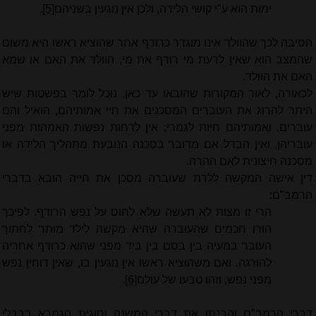
ימות הוא ע"י קושי הלידה, ולכן אין נוגעין בשניהם
[5]
.
הסיבה לכך שהוולד אינו מוגדר כרודף אחר שהוציא ראשו היא משום
שהמצב הוא שאין לדעת מי רודף את מי, הוולד את האם או שמא
האם את הוולד.
לכאורה, לאור המקורות שהובאו עד כאן, נוכל לומר בפשטות שיש
היתר להרוג את העוברים המסכנים את חיי אמותיהם, הואיל והם
עוברים, ואמותיהם חיות לגמרי; אין לדחות נפשות האמהות מפני
עובריהן, ואין הבדל אם מדובר בסכנה הנובעת מתהליך הלידה או
מסכנה חיצונית לאם ההרה.
דין אישה המקשה ללדת שעוברה מסכן את חייה הובא בדברי
הרמב"ם:
הרי זו מצות לא תעשה שלא לחוס על נפש הרודף. לפיכך
הורו חכמים שהעוברה שהיא מקשה לילד מותר לחתוך
העובר במעיה בין בסם בין ביד מפני שהוא כרודף אחריה
להורגה. ואם משהוציא ראשו אין נוגעין בו, שאין דוחין נפש
מפני נפש, וזהו טבעו של עולם
[6]
.
דברי הרמב"ם והבנתו את דברי המשנה וסוגית הגמרא בבבלי