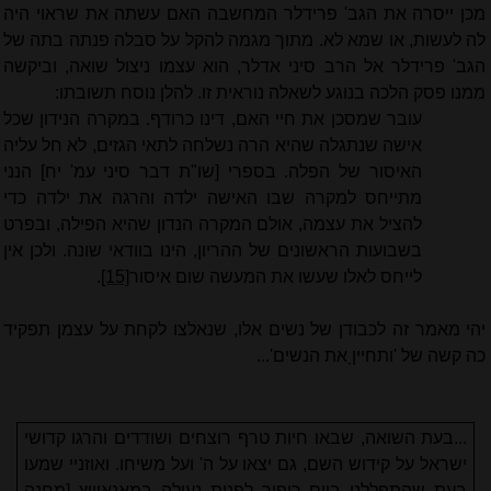
מכן ייסרה את הגב' פרידלר המחשבה האם עשתה את שראוי היה
לה לעשות, או שמא לא. מתוך מגמה להקל על סבלה פנתה בתה של
הגב' פרידלר אל הרב סיני אדלר, הוא עצמו ניצול שואה, וביקשה
ממנו פסק הלכה בנוגע לשאלה נוראית זו. להלן נוסח תשובתו:
עובר שמסכן את חיי האם, דינו כרודף. במקרה הנידון שכל
אישה שנתגלה שהיא הרה נשלחה לתאי הגזים, לא חל עליה
האיסור של הפלה. בספרי [שו"ת דבר סיני עמ' יח] הנני
מתייחס למקרה שבו האישה ילדה והרגה את ילדה כדי
להציל את עצמה, אולם המקרה הנדון שהיא הפילה, ובפרט
בשבועות הראשונים של ההריון, הינו בוודאי שונה. ולכן אין
לייחס לאלו שעשו את המעשה שום איסור
[15]
.
יהי מאמר זה לכבודן של נשים אלו, שנאלצו לקחת על עצמן תפקיד
כה קשה של 'ותחייןָ את הנשים'...
...בעת השואה, שבאו חיות טרף רוצחים ושודדים והרגו קדושי
ישראל על קידוש השם, גם יצאו על ה' ועל משיחו. ואוזניי שמעו
בעת שהתפללנו ביום כיפור לפנות נעילה במאנאוויץ [מחנה