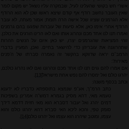
אשרי חש בקושי שהעלינו לעיל, שבמקרה עליו נשאל יש מקום לומר
שאין העובר נחשב רודף אף קודם שיצא ראשו שכן לא הוא הרודף
אלא הגרמנים שציוו שכל אישה הרה תומת; אמור מעתה, לא עובר
הרודף אחרי אימו כאן, אלא סיעות של עוברות שפגעו בהם גרמנים
ואמרו תנו לנו אחד מכם ונהרוג אותו ואם לאו הרינו הורגים את כולכן.
זוהי המציאות שהגרמנים יצרו, יש כאן איום על הנשים ההרות
שתהרוגנה את עובריהן כדי להישאר בחיים. ואכן, המעיין בדברי
הרמב"ם יראה שדווקא בהקשר זה נאמרה סברתו של ה'פנים
מאירות':
אם אמרו להם גוים תנו לנו אחד מכם ונהרגנו ואם לאו נהרוג כולכם,
יהרגו כולם ואל ימסרו להם נפש אחת מישראל
[13]
.
וכתב בכסף משנה:
כתב הרמ"ך, אע"פ שנמצא בתוספתא כדבריו לא ידענא
טעמא מאי, דהא מסיק בגמרא דמש"ה אמרינן בשפיכות
דמים יהרג ואל יעבור דסברא הוא מאי חזית דדמא דידך
סומק טפי, והכא ליכא האי סברא דהא יהרגו כולם והוא
עצמו, ומוטב שיהרג הוא עצמו ואל יהרגו כולם
[14]
.