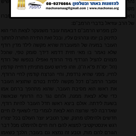
נהרגים. קשה אם כן להשתמש בהיתר זה כדי להתיר את מה שיש
מקום לאסור על פי שיטת הרמב"ם.
נראה שיש למצוא דרך היתר גם על פי שיטת הרמב"ם, על פי הסברו
של הרב עוזיאל בדברי הרמב"ם:
לכן מפרש הרמב"ם דבאמת עובר משנעקר לצאת הרי הוא
כתינוק בן יומו ונהרגים עליו, ובכל זאת התירה התורה לחתוך
העובר במעיה של המעוברת שהיא מקשה לילד מדין רודף
שלא נאמר בו מאי חזית דדמא דידך סומק טפי, שהכל
מצווים להציל הנרדף מיד הרודף ואפילו בנפשו של רודף
(הל' יסו"ת פ"א ה"ו). וזהו פירוש טעם מתניתין דחייה קודמין
לחייו, מפני שהיא נרדפת, וחיי הנרצח קודמין לחיי הרודף.
וסובר הרמב"ם דכל מקשה ללדת בטרם שתוציא העובר
את ראשו הוא מסיבת העובר, שהוא מתהפך ברחם אמו
כדי שלא לצאת ממנה, ולוחם נגד כח הדוחף שבאשה
בשעת לידתה. אולם ביצא ראשו חדל העובר להיות רודף,
שאדרבה לפי שרוצה הוא לצאת לגמרי כדי לשאוף לו חיים
חדשים ולהימלט מחנק, שכך הטביע יוצר העולם בכל יצוריו
רגש אינסטיקטיבי למצוא להם רוח חיים ולהימלט מכל דבר
הגורם להם מות, וטבע זה נמצא גם בעובר; הלכך כשאמו