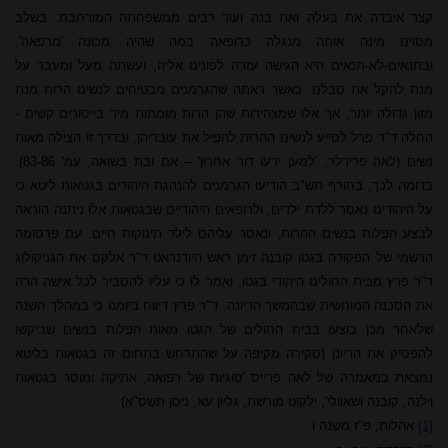
קצר איבדה את בעלה ואת בנה ועוד רבים ממשפחתה המורחבת. בשלב
מסוים מינה אותה מנגלה כרופאה במה שהיה מכונה 'מרפאה',
ובתנאים-לא-תנאים היא הגישה עזרה לפונים אליה, ועשתה מעל ומעבר על
מנת להקל את סבלם. כאשר ראתה שהגרמנים מבטיחים לנשים הרות מנת
מזון גדולה יותר, אך אלו שמצהירות שהן הרות מומתות מיד בייסורים קשים -
החלה ד"ר פרל לסייע לנשים ההרות להפיל את עובריהן, ובדרך זו הצילה מאות
נשים (לאה פרידלר, 'למען ידעו דור אחרון' – אם ובת בשואה, עמ'
83-86
).
בדומה לכך, בחורף תש"ב הודיעו הגרמנים להנהגת היהודים בגטאות ליטא כי
על היהודים נאסר ללדת ילדים, ולרופאים היהודיים שבגטאות אלו ניתנה הוראה
לבצע הפלות בנשים ההרות, ונאסר עליהם לילד תינוקות חיים. עם פרסומה
הרשמי של הפקודה בגטו קובנה זימן ראש היודנראט ד"ר אלקס את הגניקולוג
ד"ר פרץ מבית החולים היהודי בגטו, ואמר לו כי עליו להסביר לכל אישה הרה
את הסכנה המוחשית שבהמשך הריונה. ד"ר פרץ דיווח ביומנו כי במהלך השנה
שלאחר מכן בוצעו בבית החולים של הגטו מאות הפלות בנשים שביקשו
להפסיק את הריונן (סקירה מקיפה על שהתרחש בתחום זה בגטאות בליטא
נמצאת במאמרה של לאה פרייס 'סוגיות של רפואה, אתיקה ומוסר בגטאות
וילנה, קובנה ושאוולי', ילקוט מורשת, גליון עא, ניסן תשס"א).
[1]
אהלות, פ"ז משנה ו.