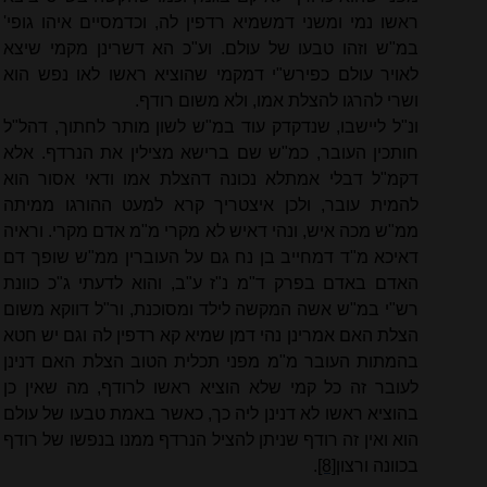
ראשו נמי ומשני דמשמיא רדפין לה, וכדמסיים איהו גופי'
במ"ש וזהו טבעו של עולם. וע"כ הא דשרינן מקמי שיצא
לאויר עולם כפירש"י דמקמי שהוציא ראשו לאו נפש הוא
ושרי להרגו להצלת אמו, ולא משום רודף.
ונ"ל ליישבו, שנדקדק עוד במ"ש לשון מותר לחתוך, דהל"ל
חותכין העובר, כמ"ש שם ברישא מצילין את הנרדף. אלא
דקמ"ל דבלי אמתלא נכונה דהצלת אמו ודאי אסור הוא
להמית עובר, ולכן איצטריך קרא למעט ההורגו ממיתה
ממ"ש מכה איש, ונהי דאיש לא מקרי מ"מ אדם מקרי. וראיה
דאיכא מ"ד דמחייב בן נח גם על העוברין ממ"ש שופך דם
האדם באדם בפרק ד"מ נ"ז ע"ב, והוא לדעתי ג"כ כוונת
רש"י במ"ש אשה המקשה לילד ומסוכנת, ור"ל דווקא משום
הצלת האם אמרינן נהי דמן שמיא קא רדפין לה וגם יש חטא
בהמתות העובר מ"מ מפני תכלית הטוב הצלת האם דנינן
לעובר זה כל קמי שלא הוציא ראשו לרודף, מה שאין כן
בהוציא ראשו לא דנינן ליה כך, כאשר באמת טבעו של עולם
הוא ואין זה רודף שניתן להציל הנרדף ממנו בנפשו של רודף
בכוונה ורצון
[8]
.