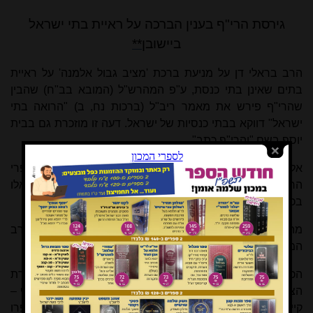
גירסת הרי"ף בענין הברכה על ראיית בתי ישראל
ביישובן
**
הרב בראלי דן על מניעת ברכת 'מציב גבול אלמנה' על ראיית
בתים שאינן בתי כנסת, ע"פ המהרש"ל (המובא בב"ח) שהבין
שהרי"ף פירש את מאמר ריב"ל (ברכות נח, ב) "הרואה בתי
ישראל" דווקא בבתי כנסיות של ישראל. דעה זו מוזכרת גם בבית
יוסף בשם "והרי"ף כתב".
אלא שהמילים "בתי
כנסיות של
ישראל" מופיעים רק בספרי
הרי"ף המודפסים (קושטא רס"ט ואילך). לא מצאנו תיבות אלו
בכל כתבי היד וקטעי הגניזה שבדקנו!
מהיכן הופיעה גירסא זו? הרי גם במאירי, בספר המאורות לרב
המעילי ובכלבו (המצויינים שם הע' 3) כך כתוב בסתם לשונם!
הכותב הביא באותה הערה גם את נוסח ספר האשכול במהדורת
הצב"א. אך לגבי האשכול - עֵד הנוסח הנאמן ביותר של הרי"ף –
קיים רק כת"י אחד, שנמצא כאן בספרייה הלאומית ומספרו