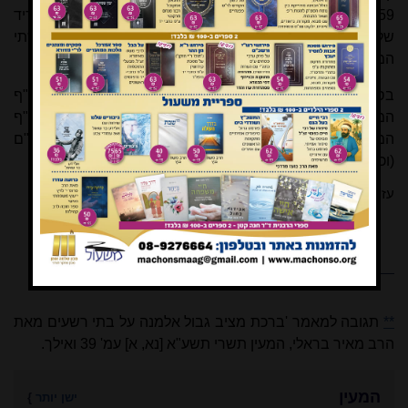
1159, ובו בין התיבות "בתי" ו"ישראל" נמצא רווח קטן ובו שריד
של תיבה מחוקה; אך מכל מקום אין מקום ברווח הזה לשתי
המילים "כנסיות של".
בסיכום, איננו יודעים מהיכן הנוסח הזה הגיע לנוסח הרי"ף
המודפס, אך כאמור קרוב לוודאי שזו אינה גירסת הרי"ף
המקורית, וממילא סביר להניח שזו גם אינה הגירסא ברמב"ם
(וכך הוא בכל עדי הנוסח, כולל הכת"י המוגה).
עזרא שבט
**
תגובה למאמר 'ברכת מציב גבול אלמנה על בתי רשעים מאת
הרב מאיר בראלי, המעין תשרי תשע"א [נא, א] עמ' 39 ואילך.
המעין
ישן יותר
}