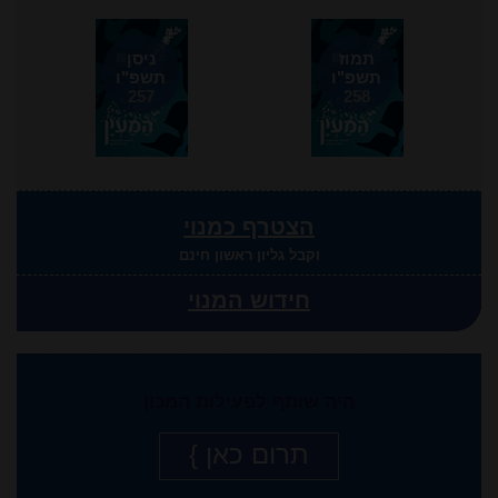
תמוז
ניסן
תשפ"ו
תשפ"ו
257
258
הצטרף כמנוי
וקבל גליון ראשון חינם
חידוש המנוי
היה שותף לפעילות המכון
תרום כאן }