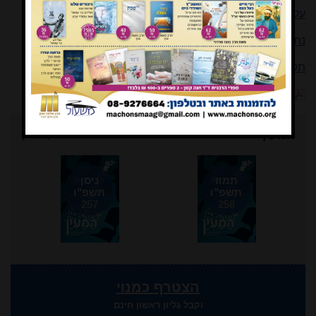
על פיענוח פשטים ולעזים ברשב"ם
נתקבלו במערכת
תקציר המאמרים באנגלית
הספד על הרב עמיטל זצ"ל ביום השבעה בישיבת הר עציון
המעין
ישן יותר
}
תמוז
ניסן
תשפ"ו
תשפ"ו
257
258
הצטרף כמנוי
וקבל גליון ראשון חינם