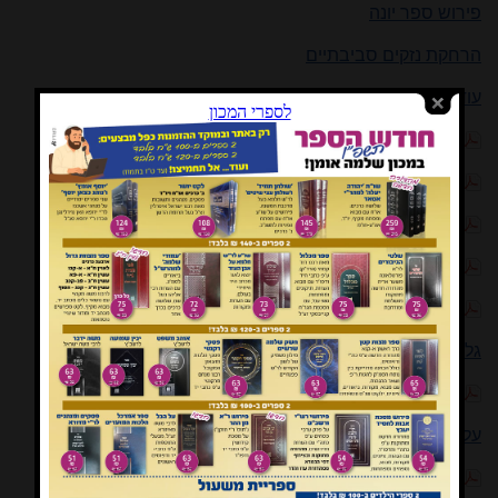
פירוש ספר יונה
הרחקת נזקים סביבתיים
עוד על חטא דוד ובת שבע
ברכת 'מציב גבול אלמנה' על בתי רשעים
לטהר את הטהור: עוד בענין כשרות הבֶּרְבֶּר (Muscovy)
פרדוכס ואנטי-פרדוכס בהכרעת הלכה
בביאור נוסחאות שונות שבמוסף של שבת
מסרק מקרני ראמים ליטול בו 'ביצי כינים'
גלה כבוד מישראל
דברי הספד בלווית אבי מורי הרב יהודה עמיטל הכ"מ
על 'ספר הגרושין'
על המהדורה החדשה של 'ספר התרומה'