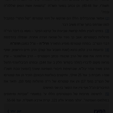
תשמ"ז, עמ' 40-44). וכן נכתב בשער השו"ת: "בהוצאת אשת הגאון זצללה"ה
ובניה".
[2]
אפשר שההבדלים הללו הם שהקשו על זיהוי קונטרסו "קול התור" כמקביל
למה שנדפס בתוך שו"ת משיב דבר.
[3]
בפרט לעניין חלות קדושת שביעית על קרקע הפקר – נושא בו דיבר הרי"ה
מרגליות בקונטרסו. אגב כך נעיר על שגיאה זעירה אחרת, שנפלה בהדפסת
דברי הנצי"ב: בפתח קונטרסו מופיע התאריך
תרל"ח
– וצ"ל כמובן
תרמ"ח
.
[4]
כדוגמת הרב קלמן כהנא ('שנת השבע' עמ' קצה); הרב חיים הירשנזון, שאף
טרח וזיהה את שמו של הרב שכנגדו נכתב הקונטרס – הרב אולשוונגר – וציין
מראה מקום לדבריו ('מלכי בקודש' חלק ב עמ' 144); ובפרט הביבליוגרף הדגול
הרב מאיר
וונדר יבל"א, שברשימת חיבורי השמיטה שערך ('המעין' טבת תשכ"ו
שנה ו חוברת ב עמ' 25 ואילך, ותיקונים בגליונות הבאים) הזכיר הן את קונטרסו
של הנצי"ב (מס' 17) והן את קונטרסו של רי"ה מרגליות (מס' 10), תיאר את
החיבורים הנ"ל ואף ציין את הקשר בין שני האישים.
[5]
לרשימה מרוכזת של הקונטרסים הללו עי' במאמרי "עובדות ומיתוסים
בפולמוס השמיטה", 'עלוני ממרא' גליון 121, קרית ארבע תשס"ח, עמ' 55-56.
המעין
ישן יותר
}