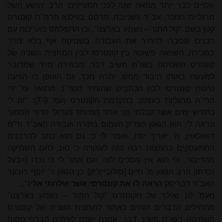
וגלויים כבר יותר ממאה שנה לפני המעיינים: הרב יהושע השל
מרגליות הנזכר, אב"ד וושניובה, פרסם בווילנא תרמ"ח קונטרס
קטן בשם "קול התור – נשמע בארצנו", ובו התפלמס באריכות עם
רבנים שסברו להתיר את העבודה בשמיטה אף בלא צורך
במכירה. השוואה פשוטה בין קונטרסו לבין המחצית השניה של
קונטרס השמיטה בשו"ת משיב דבר, מבהירה מייד שמדובר
למעשה באותו חיבור ממש. יתרה מכך, גם האופן בו הגיעה
טיוטת קונטרסו לבין הכתבים שהותיר הנצי"ב מתואר על ידי
הרי"ה מרגליות בעצמו, בהקדמת הקונטרס (עמ' 7-9): "זה לי
כחודש ימים אשר קבלתי פני אחד המיוחד מגדולי הדור הסמוך
ונראה לי, הוא הגאון הצדיק העמוס בתורה ועבודה האב"ד ור"מ
דוואלאזין, ה' יאריך ימיו, ואמר לי כי גם הוא כתב להרבנים
המתעסקים בהמצוה רבה הזה לעוקרה כי טוב להם השתיקה
מהדיבור, וכי הוא אין מסכים לזה. וגם אמר לי כי נכדו [=בעל
נכדתו] הרב הגאון מ' חיים [סולובייצ'יק] בן הגאון ר' יוסף דובער
האב"ד דבריסק
הראה לו את קונטרסי אשר שלחתי אליו
"...
מעמ' 10 ואילך של הקונטרס "קול התור – נשמע בארצנו"
מתחילים הדברים הזהים כאמור למחצית השניה של קונטרס
השמיטה בשו"ת משיב דבר. אמנם ישנם לעיתים הבדלי ניסוח