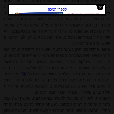
השבע' עמ' קצד) והרב בצלאל לנדוי (במאמרו ב'המעין' תמוז
תשל"ד [יד, ד] עמ' 28-29), שהאריכו לבנות מגדלים על הדברים
שיוחסו לנצי"ב - בעוד שלמעשה הם נכתבו על ידי הרי"ה מרגליות.
כמובן שאין שום תלונה על אלו שראו תשובה הנדפסת בשו"ת
משיב דבר וסברו שמתחת ידו של הנצי"ב יצאה; התימה הוא על
אלה שהכירו את קונטרסו של רי"ה מרגליות ואף ציטטו ממנו, ולא
שתו את ליבם לזהות הכמעט מוחלטת בין קונטרסו לבין הדברים
שבשו"ת משיב דבר
[4]
.
באופן פרדוקסלי ניתן לשער לבטח, שאילולא נדפס קונטרסו של
הרב יהושע השל מרגליות בספרו של הנצי"ב ואף יוחס לו בטעות,
היו דבריו שב"קול התור" שוקעים במשך הדורות למחשכי
האלמוניות והשִׁכחה, כפי שהיתה מנת גורלם של קונטרסים רבים
מסוג זה שחוברו סביב פולמוס השמיטה בתרמ"ט
[5]
; אך בשל
טעות זו הירבו מחברים ורבנים לאורך הדורות לדון בדבריו, לכל
פרטיהם ודקדוקיהם, כשהם מייחסים להם את סמכותו ההלכתית
של הנצי"ב מוולוז'ין, מגדולי הדור המפורסמים.
האם ניתן לעקור טעות בת למעלה ממאה שנה, שנשתרשה אצל
ספרים וסופרים רבים מספור, ונעשתה לחלק כמעט בלתי-נפרד
מהדיון התורני בנושא היתר המכירה? קשה לדעת: "שבשתא, כיוון