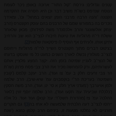
קטנים וגדולים: גירסת "קול התור" ארוכה באופן ניכר לעומת
הנוסח שנדפס בשו"ת משיב דבר וכן היא חסרה את ההקדמה
הקטנה "והנה הרבה מרבני הזמן יוצאים במחול" וכו', ומאידך
נזכרים בה במפורש שמם של הרבנים בהם עוסק הקונטרס (הרב
יצחק אולשוונגר והרב אלכסנדר משה לפידות); מכאן שלאחר
ששלח רי"ה מרגליות את טיוטת חיבורו לנצי"ב הוא שב והרחיב
ותיקן אותו, ולעיתים אף הוסיף לו פיסקאות שלמות
[2]
.
בציטוט דברים מתוך הקונטרס השייך לרי"ה מרגליות וייחוסם
לנצי"ב מוולוז'ין נכשלו לאורך השנים כמעט כל מי שעסקו בדעתו
של הנצי"ב לעניין שמיטה בזמן הזה. יקצר המצע מלציין אותם
לעשרותיהם, ורק להמחשה נזכיר את
הרב צבי
פסח פרנק (שו"ת
הר צבי זרעים חלק ב עמ' צו ועוד),
הרב יעקב
קלמס ('קובץ
השמיטה' בעריכת הר"י בוקסבוים עמ' שיא-שיב),
הרב שלמה
זלמן אויערבך ('מעדני ארץ' חלק א סי' יט, ועוד), הרב משה חסקין
('כלכלת שביעית' עמ' תקעו ועוד),
הרב שלמה
יוסף זווין ('לאור
ההלכה' עמ' צז [מהדורת תשס"ד: עמ' קנא]) ועוד ועוד. כל אלה
ייחסו לנצי"ב דעה הלכתית שלמעשה לא אחז בה
[3]
! גם חוקרים
תורניים לא נמלטו מטעות זו, ביניהם הרב קלמן כהנא ('שנת