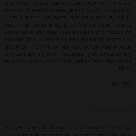
דעל – על". תעיד על כך העובדה – אותה עלה בידי למצוא אחר
בדיקה נוספת – שאינני הראשון שהצביע על טעות זו: במהדורת
הצילום של שו"ת משיב דבר שיצאה לאור בירושלים תשנ"ג
בהוצאת "ישיבת וואלאזין" (שנים בטרם פורסם שו"ת נשמת
חיים) נוספה במקום המתאים הערה קטנה המכילה את הציטוט
הנ"ל ממכתב הר"ח ברלין (שעדיין היה בכת"י) – ובכל זאת נראה
שבשלוש שנות השמיטה שעברו מאז, על שלל ספריהן ופרסומיהן,
איש לא שם לב לתיקון החשוב הזה. ימים יגידו אם עתה, אחר
פרסום העניין ביתר-הבלטה, ישתנה הדבר, ותעבור טעות זו מן
העולם.
איתם הנקין
[1]
הלא הם 'אמו'-חורגתו בתיה-
מרים
, ובניה יעקב ור' מאיר (בר אילן), כפי
שהזכיר הר"ח ברלין במכתב אחר ('אור המזרח' כרך לה חוברת א, תשרי