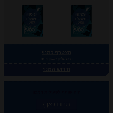
תמוז
ניסן
תשפ"ו
תשפ"ו
257
258
הצטרף כמנוי
וקבל גליון ראשון חינם
חידוש המנוי
היה שותף לפעילות המכון
תרום כאן }