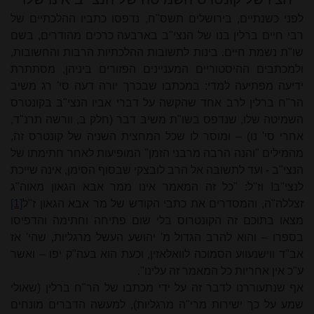
לפני כשנתיים, בירושלים תשס"ח, נדפסו כתביו ההלכתיים של
רבי חיים ברלין בנו של הנצי"ב בארבעה כרכים מהודרים, בשם
שו"ת נשמת חיים. בינות לתשובות ההלכתיות הרבות והחשובות,
ולמכתבים ההיסטוריים המעניינים הפזורים ביניהן, מסתתרת
ידיעה מפתיעה למדי: במכתבו שבכרך יורה דעה סי' רג משיב
הר"ח ברלין לרב אחד שהקשה על דברי אביו הנצי"ב בקונטרס
השמיטה שלו, שנדפס בשו"ת משיב דבר (חלק ב, וורשה תרנ"ד,
אחרי סי' נו) – ומוסר לו שכל המחצית השניה של קונטרס זה,
מהמילים "והנה הרבה מרבני הזמן" המופיעות לאחר חתימתו של
הנצי"ב - ועד לתשובה אל הרב לובצקי שבסוף הסימן, אינה שייכת
לנצי"ב! וז"ל: "כל זה המאמר אינו ממר אבא הגאון מאוה"ג
זצללה"ה, והמסדרים את כתבי הקודש של מר אבא הגאון ז"ל
[1]
מצאו בתוכם זה הקונטרוס בלי שום פתיחה וחתימה והדפיסו
בספרו – והוא להרב הגדול מ' יהושע העשל מרגליות, שהי' אז
אב"ד ווישנעווע הסמוכה לוואלאזין, וכעת הוא בעה"ק יפו – ואשר
ע"כ אין אחריות כל המאמר זה עלינו".
אף שנתעוררנו לדבר זה על ידי מכתבו של הר"ח ברלין (שאולי
שמע על כך ישירות מרי"ה מרגליות), למעשה הדברים מונחים