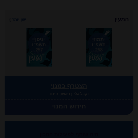
כ
המעין
ישן יותר
}
תמוז
ניסן
תשפ"ו
תשפ"ו
257
258
הצטרף כמנוי
וקבל גליון ראשון חינם
חידוש המנוי
היה שותף לפעילות המכון