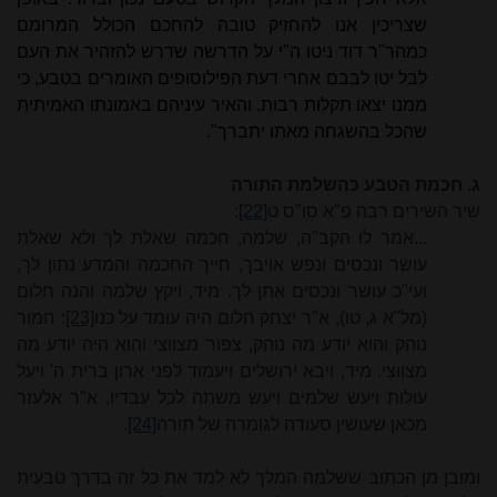
שצריכין אנו להחזיק טובה להחכם הכולל המרומם
כמהר"ר דוד ניטו ה"י על הדרשה שדרש להזהיר את העם
לבל יטו לבבם אחרי דעת הפילוסופים האו
מרים
בטבע, כי
ממנו יצאו תקלות רבות. והאיר עיניהם באמונתו האמיתית
שהכל בהשגחה מאתו יתברך".
ג. חכמת הטבע כהשלמת התורה
שיר השירים רבה פ"א סו"ס ט
[22]
:
...אמר לו הקב"ה, שלמה, חכמה שאלת לך ולא שאלת
עושר ונכסים ונפש אויבך, חייך החכמה והמדע נתון לך,
ועי"כ עושר ונכסים אתן לך. מיד, ויקץ שלמה והנה חלום
(מל"א ג, טו), א"ר יצחק חלום היה עומד על כנו
[23]
: חמור
נוהק והוא יודע מה נוהק, צפור מצווצי והוא היה יודע מה
מצווצי. מיד, ויבא ירושלים ויעמוד לפני ארון ברית ה' ויעל
עולות ויעש שלמים ויעש משתה לכל עבדיו, א"ר אלעזר
מכאן שעושין סעודה לגומרה של תורה
[24]
.
ומובן מן הכתוב ששלמה המלך לא למד את כל זה בדרך טבעית