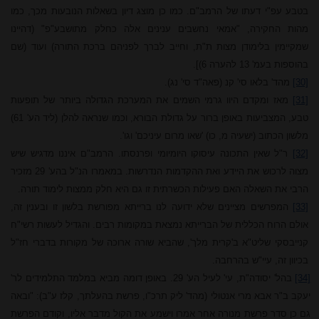
בטבע עפ"י דעתו של הרמב"ם. כמו כן מוצג דיון בשאלות הנובעות מכך, כמו
מהות החקירה, "אמאי נחשבים ענינים אלה כחלק מתושבע"פ" (דהיינו
שמקיימין בלימודן מצות ת"ת, וחייב לברך לפניהם ברכת התורה) ועוד (שם
בהוספות בעמ' 13 להערה 6)].
[30]
מהד' בלאו סי' קנ (פאה"ד סי' נג).
[31]
מאז ומקדם היוו גרמי השמים את המערכת הגדולה ביותר של תופעות
טבע, המצביעות באופן ברור על גדולת הבורא, וכמו שנראה להלן (ליד הע' 61)
מלשון הכתוב (ישעיה מ, כו) 'שאו מרום עיניכם' וגו'.
[32]
ר"ל שאין התכונה עיסוקו היומיומי ופרנסתו. הרמב"ם איננו מדגיש שיש
מצוה לרכוש את היידע ואת ההקדמות הנדרשות. במאמרו הנ"ל בהע' 29 מזכיר
הרבי את השאלה האם פעילות הכשרתית זו גם היא חלק ממצות לימוד תורה.
[33]
המפרשים מציינים שלא ידועה לנו ברייתא מפורשת בלשון זו ובענין זה,
אולם הרוח הכללית של הברייתא נמצאת במקומות רבים. והגדיל לעשות רשי"ח
קנייבסקי שליט"א ב'קרית מלך', שהביא שורה ארוכה של מקורות בדברי חז"ל
בכיוון זה, עיי"ש בהרחבה.
[34]
בהל' יסודה"ת, עי' לעיל הע' 29. באופן דומה מביא במלמד התלמידים לר'
יעקב ב"ר אבא מרי אנטולי (מהד' ליק תרכ"ו, פרשת בהעלתך, קלז ע"ב): "ובאה
גם כן סדר פרשת מנורה אחר אמרו וישמע את הקול מדבר אליו, וקודם הפרשת