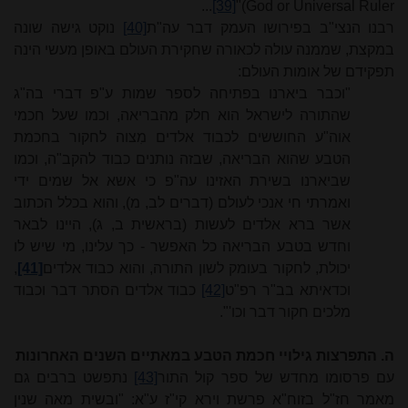
...
[39]
)"
God or Universal Ruler
רבנו הנצי"ב בפירושו העמק דבר עה"ת
[40]
נוקט גישה שונה
במקצת, שממנה עולה לכאורה שחקירת העולם באופן מעשי הינה
תפקידם של אומות העולם:
"וכבר ביארנו בפתיחה לספר שמות ע"פ דברי בה"ג
שהתורה לישראל הוא חלק מהבריאה, וכמו שעל חכמי
אוה"ע החוששים לכבוד אלדים מִצוה לחקור בחכמת
הטבע שהוא הבריאה, שבזה נותנים כבוד להקב"ה, וכמו
שביארנו בשירת האזינו עה"פ כי אשא אל שמים ידי
ואמרתי חי אנכי לעולם (דברים לב, מ), והוא בכלל הכתוב
אשר ברא אלדים לעשות (בראשית ב, ג), היינו לבאר
וחדש בטבע הבריאה כל האפשר - כך עלינו, מי שיש לו
יכולת,
לחקור בעומק לשון התורה, והוא כבוד אלדים
[41]
,
וכדאיתא בב"ר רפ"ט
[42]
כבוד אלדים הסתר דבר וכבוד
מלכים חקור דבר וכו'".
ה. התפרצות גילויי חכמת הטבע במאתיים השנים האחרונות
עם פרסומו מחדש של ספר קול התור
[43]
נתפשט ברבים גם
מאמר חז"ל בזוח"א פרשת וירא קי"ז ע"א: "ובשית מאה שנין