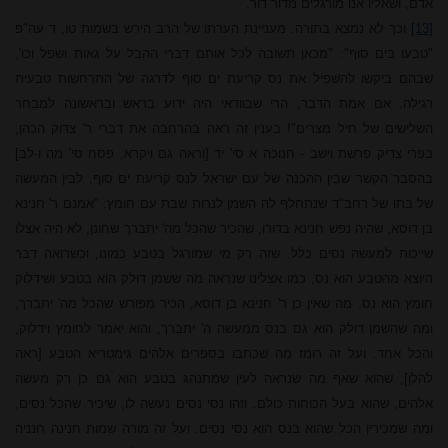
אדם, ושאליו אנו מורגלים מדור דור.
[13]
וכך לא נמצא בתורה. מעניינת הערתו של הרב הירש בשמות טו, ד עה"פ
"טבעו בים סוף": "מכאן תשובה לכל אותם דברי ההבל על גאות ושפל וכו',
שבהם ביקשו להשפיל את נס קריעת ים סוף לדרגה של התרחשות טבעית
רגילה. אם אמת הדבר, הרי שבוודאי היה ידוע בראש ובראשונה למבחר
השלישים של חיל מצרים"! בענין זה ראה בהרחבה את דברי ר' צדוק הכהן,
בפרי צדיק פרשת וישב - חנוכה א סי' יד [וראה גם ויקרא, פסח סי' מה ו-לב]
בהסבר הקשר שבין ההכנה של עם ישראל לנס קריעת ים סוף, לבין המעשה
של בתו של רחב"ד שנתחלף לה השמן לנרות שבת עם חומץ: "אמנם ר' חנינא
בן דוסא, שהיה נפש חנינא בדורו, שהכיר שהכל מה' יתברך שחונן, לא היה אצלו
שייכות למעשה נסים כלל. שזה רק מי שמורגל בטבע כמונו, וכשרואה דבר
היוצא מהטבע הוא נס, כמו אצלינו שנראה מה ששמן דולק הוא בטבע ושידלוק
חומץ הוא נס. מה שאין כן ר' חנינא בן דוסא, הכיר מפורש שהכל מה' יתברך,
ומה שהשמן דולק הוא גם בנס ממעשה ה' יתברך, והוא יאמר לחומץ וידלוק,
והכל אחד. ועל זה רומז מה שכתבו בספרים אלהים גימטריא הטבע [ראה
להלן], שהוא שאף מה שנראה לעין שמתנהג בטבע הוא גם כן רק מעשה
אלהים, שהוא בעל הכוחות כולם. וזהו נסי נסים נעשה לו, שיכיר שהכל נסים,
ומה שמכירין הכל שהוא בנס הוא נסי נסים. ועל זה מורה שמות חנינה חנניה