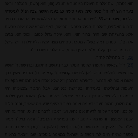
הוא נסתר, ושם אלהים העולה בגימטריא הטבע (86) הוא [השם] הנגלה". וראה
בערוך השולחן הל' פסח סימן תעג סעיף כג בענין הקשר שבין הנ"ל לגמטריא
של כוס, שגם היא 86:
"ויש בזה גם עניין עמוק הנוגע לאמונתינו הטהורה דכתיב
ה' הוא האלהים, דאלהים בגימ' הטבע. והביאור, דאף הטבע שלנו אינה טבעית
אלא בהשגחת שם הויה ברוך הוא, והוא עיקר גדול כמובן, וכוס הוא בגימ'
אלהים"... כמו כן ראה בשל"ה מסכת פסחים מצה עשירה (תחילת דרוש שישי)
ד"ה במדרש, דף קע"ה ע"א, בענין הטבע, שם אלהים ושם הוי"ה.
[22]
וכן בתחילת קה"ר.
[23]
ר"ל שכאשר התעורר שלמה המלך כבר נתגשם החלום. ובדרשות ר' יהושע
אבן שועיב (תלמיד הרשב"א) לפרשת קדושים (ויקרא יט, כו) מסביר שאין בכך
משום איסור לא תנחשו, כדאיתא ברמב"ן ז"ל שלא אסרו אלא המנחש בקפיצת
העופות ובהליכתן ובעמידתן ובפרישת כנפיהם, אבל המכיר צפצופיהן היא
חכמה גדולה שמשתבחין בה חכמי ישראל. ושלמה המלך שאמר ויקץ שלמה
והנה חלום, חמור נוער יודע מה אומר צפור מצפצף יודע מה שאמר, והנה חלום
על כנו. והסומך על זה לדעתו אינו נחש. ועי' רמב"ן לדברים יח, ט: "והידיעה היא
הבנת הצפצוף, והעורמה - לסבור ענין בפרישות הכנפים". וראה בויק"ר אמור
פל"ב סי' ב לענין חכמת העופות (הטייר [טיאר] בלשון סורי), וכן מביא בהרחבה
בספר נשמת חיים לר' מנשה בן ישראל במאמר ג פכ"ב, שבו "יבאר בראיות