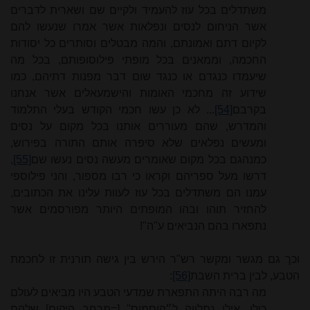
משתדלים בכל עוז להעמיד ולקיים שם ושארית לדברים
אשר הניחום לנסים ונפלאות אשר אמרו שנעשו להם
לקיום דתם ואמונתם, והמה מבטלים וסותרים כל יסודות
החכמה, וממאנים בכל מופתי פילוסופותם, בכל מה
שיעמדו כנגדם או כנגד שום דבר מפנות דתיהם, כמו
שידוע זה מחכמי האומות והישמעאלים אשר אנחנו
בקרבם
[54]
... לא כן עשו חכמי הקודש בעלי התלמוד
והמדרש, שהם מעוררים אותנו בכל מקום על נסים
ומעשים נפלאים שלא סיפרה אותם התורה בפירוש,
כמנהגם בכל מקום שאו
מרים
מעשה נסים נעשו שם
[55]
,
דרשו מעל ספריהם וקראו כי רבו מספור, והני פילוספי
עמנו הם משתדלים בכל עוז לעוות עלינו את הכתובים,
להחזיר תוהו ובהו המופתים היותר מפורסמים אשר
נתפארו בהם הנביאים ע"ה"!
וכך גם מגשר ומקשר רש"ר הירש בין גישה תורנית זו לחכמת
הטבע, לבין ברית השבת
[56]
:
מה
רבה
היתה
ה
תפארת
שמדעי הטבע
היו
מביאים
לעולם
כולו,
אילו
נתלווה
ל״קוסמוס" [=מרחב היקום]
שלהם