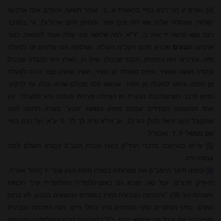
[4]
=ארמ"ע (עי' רבנו בחיי בראשית א, ב: 'ואחר תשעה גלגלים אלה ארבעה
יסודות, שהסדור שלהן אש רוח מים עפר, והסימן להם ארמ"ע'). עי' במדבר
רבה נשא פרשה יד אות יב: "ד"א, למה שלושה מיני עולה ואחד לחטאת, כנגד
ארבעה
טבעים
שברא מהם הקב"ה העולם. השלושה הם עליונים זה למעלה
מזה, והרביעי הוא התחתון, הכבד שבכולן. ואלו הן, הארץ היא הכבדה שבכולן
וכנגדה נעשה השעיר, המים למעלה מן האויר, האויר שממנו נוצר הרוח למעלה
מן המים, והאש למעלה מן האויר, שהאש קלה מכולם שהיא עולה עד לרקיע.
וסימן לדבר כשהשלהבת נעקרת מן הגחלת פורחת והולכת היא למעלה". זהו
אחד המקומות הבודדים שבהם מופיע המושג "טבע" בצורה הדומה למה
שמקובל כיום. וראה להלן הע' 13. וע' זח"א ס"ת לך לך, פ' ע"א. ועי' רבנו בחיי
שם ממשלי ל, ד, ואכמ"ל.
[5]
עיי"ש בהרחבה בדברי הרד"ק בענין הכרת הקב"ה כבורא העולם למול
עבודה זרה.
[6]
ובזמנו תיאר הרמב"ם את מטרותיה בספרו מלות הגיון שער יד (מהד' אפרת,
ניו-יורק תרצ"ט, עמ' סא, מובא גם באנציקלופדיה התלמודית ערך חכמות
חיצוניות הע' 30): "והחכמה הטבעית
תעיין
בגשמים
הנמצאים
בטבע, לא
ברצון
האדם, כמיני המקורים
ומיני
הצמחים
ומיני
בעלי
חיים. הנה
החכמה הטבעית
תעיין
בכל
אלו
ובכל
מה
שימצא
בהם,
ר"ל
במקריהם
כולם וסגולותיהם
וסיבותם