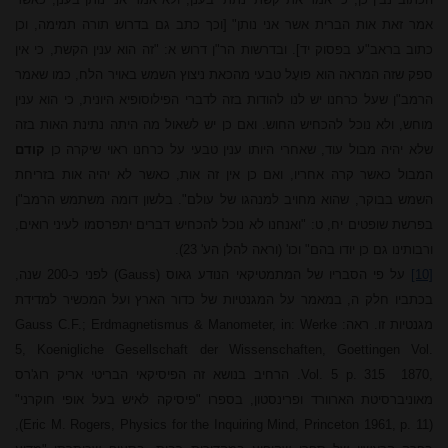
אמר זאת אות הברית אשר אני נותן" [וכך כתב גם בדרוש תורה תמימה, וכן
כתוב בראב"ע בפסוק יד]. ובדרשות הר"ן דרוש א: "זה הוא ענין הקשת, כי אין
ספק שזה המראה הוא פועָל טבעי מהכאת ניצוץ השמש באויר הלח, כמו שאמר
הרמב"ן שעל כרחנו יש לנו להודות בזה לדברי הפילוסופיא היונית, כי הוא ענין
מוחש, ולא נוכל להכחיש החוש. ואם כן יש לשאול מה היתה נתינת האות בזה
שלא יהיה מבול עוד, שאחרי היותו ענין טבעי על כרחנו ראוי שיקרה כן
קודם
המבול כאשר קרה אחריו, ואם כן אין זה אות, כאשר לא יהיה אות בזריחת
השמש בבוקר, שהוא מחויב למנהגו של עולם". בלשון דומה משתמש הרמב"ן
בפרשת שופטים יח, ט: "ואנחנו לא נוכל להכחיש דברים יתפרסמו לעיני רואים,
ורבותינו גם כן יודו בהם" וכו' (וראה להלן הע' 23).
[10]
על פי הסבריו של המתמטיקאי הנודע גאוס
(Gauss)
לפני כ-200 שנה,
בכתביו חלק ה, במאמר על המגנטיות של כדור הארץ ועל המכשיר למדידת
מגנטיות זו. ראה:
Gauss C.F.; Erdmagnetismus & Manometer, in: Werke
5, Koenigliche Gesellschaft der Wissenschaften, Goettingen
Vol.
1870,
Vol. 5 p. 315
. הרחיב בנושא זה הפיסיקאי הבריטי אריק רוג'רס
מאוניברסיטת הארוורד ופרינסטון, בספרו "פיסיקה לאיש בעל אופי חוקרני"
,
(Eric M. Rogers, Physics for the Inquiring Mind, Princeton 1961, p. 11)