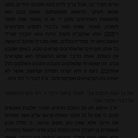
הרים חציר" כו'. אבל צריך לידע (הטו אזניכם יהודים, מפני
שהוא העיקר הראשון מאמונתנו), ששם טבע הוא
מהמצאת האחרונים מזמן ד' או ה' מאות שנה סמוך
לזמנינו, מאחר שאינו מצוי בדברי חכמינו הקדמונים
ז"ל
[20]
. אלא שהקב"ה משיב הרוח והוא יתברך מוריד
הגשם והוא ית' מפריח טללים, מזה מוכרח שהקב"ה עושה
כל אותן העניינים שהאחרונים קוראים טבע, באופן שטבע
אין בעולם, ואותו הדבר שהוא ההשגחה הוא שקוראים
טבע. זהו שאמרתי שהאלקים והטבע והטבע והאלקים הכל
אחד
[21]
, דעה זו היא ישרה חסידה וקדושה, ואשר לא
יאמינו בה הם קראים ואפיקורסים". ע"כ דברי ר' דוד ניטו.
ועל כך עונה החכם צבי, לאחר ביאור דברי ר' דוד ניטו בהסתמך
על דברי הכוזרי ועוד:
"
א"כ איפוא לא על החכם הדורש הנזכר תלונות האנשים
ההם, כי אם על כל חכמי האמת קדושי עליון אשר מפיהם
אנו חיים. אלא שאין כאן מקום ערעור, כי מלת טבע
הנאמרת בו יתברך אינה כמלת טבע פרטי הפועל בהכרח,
אלא חפץ ורצון המלך הקדוש בטעם נכון וברור. באופן