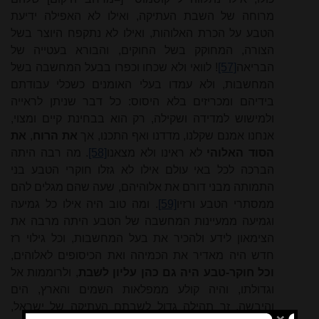
מרוחה
של
השבת
העתיקה, ואילו
לא
האפילה
ידיעת
הטבע
על
הכרת
האלוהות,
ואילו לא נתקפח
היוצר
בשל
הצורה,
המחוקק
בשל
החוקים,
והבורא בעטייה
של
הבריאה
[57]
! לוואי
ולא
שכחו וכפרו
בבעל
המחשבה בשל
המחשבות,
ולא
עמדו
בעלי האומנים
כשכלי עבודתם
בידיהם
ומכריזים בלא
היסוס: כל דבר
שניתן
לראייה
ולמישוש למדידה
ושקילה,
רק
הוא
בבחינת
קיים
ומצוי,
אנחנו אמנם שקלנו,
מדדנו
ואף
התכנו,
אך
את
הרוח
,
את
הסוד האלוהי
לא
ראינו
ולא
מצאנו
[58]
.
מה
רבה
היתה
הברכה
לכל באי עולם
אילו
לא
גזלו
חוקרי הטבע
בני
התמותה
מבני דורם
את
אלוהיהם,
שעה
שהם מגלים
להם
ממסתרי הטבע ורזיו
[59]
.
ומה
טוב
היה
אילו
כל
גמיעה
וגמיעה
ממעיינות
המחשבה של
הטבע היתה
מרבה
את
הצימאון
לידע
ולהכיר
את
בעל המחשבות,
וכל
גילוי
רז
חדש
היה
מאדיר את הכמיהה
ואת הכיסופים
לאלוהים,
וכל
חוקר
-
טבע
היה
גם
כהן עליון לשבת
, ולרו
ממו
ת
אל
וגדולתו, והיה
קולע
ממפלאות
השמים והארץ,
הים
והיבשה,
זר תהילה
גדול
לשבתם
העתיקה
של ישראל,