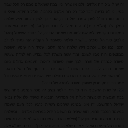
זה
יש
לו
ג"כ
רוח
אלהים, ולכן
אין
צריך
עיון
במה
ששואלים
ממנו רק הכל
שגור
בפיו,
כי
לא בדעת
ידבר לבד
רק
רוח
אלקים
בקרבו"
.
עכ"ל החיד"א. ואולי זו
היתה כוונת חז"ל לענין גומרה של תורה, שהרי כך לשון הכתוב אצל שלמה
המלך ע"ה (מל"א ג, יב) 'הנה נתתי לך לב חכם ונבון' וגו'. [מדרש זה הוא אחד
המקורות הקדומים למנהגנו לחוג את שמחת התורה, עי' בספר האשכול (מהד'
אלבק) סוף הל' סוכה: ..."שהרי שלמה כשאמר לו הקב"ה הנה נתתי לך לב
חכם ונבון וכו'... וכתיב ויקץ שלמה והנה חלום, שמיד היה שומע העופות
מצפצפים והיה מבין לשונם, ומיד עשה משתה לכל עבדיו. הא למדת שעושין
סעודה לגמרה של תורה. לכך עושין סעודות גדולות ותענוגים גדולים ביום
שמחת תורה לכבוד סיום התורה". ראה גם בית יוסף או"ח סי' תרסט:
..."ומצאתי עיקרו של המנהג במדרש בתחילת שיר השירים ויבוא ירושלים וכו'
אמר רבי יצחק מכאן שעושין סעודה לגמרה של תורה"].
[25]
עי' שו"ת הרשב"א ח"ד סי'
רלז
: "
ולמה נשים זה מכח הנמנע, אחר שיש
בכח הנפשות האנושיות לעלות אל המדרגה הנבואית כאשר עלו אליה נביאי
ישראל הקדושים. זה אינו בנמנע שיחכים השי"ת כרגע לכל העם שעמדו
במעמד הנכבד ההוא, והוא שיהיה בו השפע הגדול במראות אלהים... ובשלמה
כתיב החכמה והמדע נתון לך" [ועיי"ש בהרחבה שרבנו הרשב"א מביא דוגמאות
נוספות של שפע נבואי לבני אדם שלא היו נביאים לפני כן]. דברי הרשב"א אלה