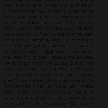
השמים. לאחר שכבר נאמר וה' המטיר וגו', לא היה צריך
להוסיף "מאת ה' מן השמים". אבל חשיבות גדולה נודעת
לתוספת זו: מי שרואה היום [=לפני כמאה וארבעים שנה]
את סביבות ים המלח, על מקורות הנפט המרובים, על
הרכב הקרקע שלו המורה על פעולת הר געש – מבאר
חורבן הערים במאורע טבעי רגיל. טבע הסביבה, המעיד
על פעולת הר געש – מבאר את התהוות ים המלח, וסיבות
ההתהוות הן טבעיות וארציות,
ואין צורך להסב את
התופעה אל ה' והשמים
[49]
. כדי להוציא מן הלב דעה
מוטעית זו, מדגיש הכתוב – מאת ה' מן השמים: אתם
מחליפים סיבה במסובָב: דבר הנראה לכם כסיבה אינו,
לאמיתו של דבר, אלא מסובָב. טיב הקרקע והרכבה כמות
שהיא היום, שעל פיהם אתם מבארים את השואה - אינם
אלא
תוצאת
השואה, וסיבתה האמיתית אינה על הארץ
ומהארץ - אלא מאת ה', ומן השמים. דומה שבענין זה
טועים בעלי ההשערה הגיאולוגית על התהוות העולם.
עובדות התופעות, שעליהן הם מבססים את מסקנותיהם,
אמת הן, אולם המסקנות עצמן בטעות יסודן. אף הם