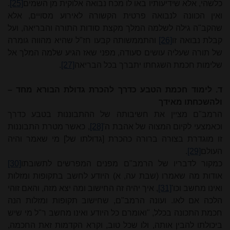
כלשהי, אלא שידיעותיו באו לו מכח נבואה אלוקית מן השמים
[25]
.
ואין הכוונה לנבואה פרטית הקשורה לאירוע מסויים, אלא
שהקב"ה גילה לשלמה המלך מקצת סודות התורה והבריאה, ועל
קבלת נבואה זו
[26]
והתממשותה קבעו חז"ל שהיא מהווה גומרה
של תורה שעליה עושים סעודה, מפני שאז הגיע שלמה המלך אל
שלימות חכמת השגחתו יתברך בכל הבריאה
[27]
.
ד. לימוד חכמת הטבע כדרך להכרת גדולת הבורא מחד –
ולהשכחתו מאידך
הרמב"ם מציין את חשיבותה של ההתבוננות בטבע כדרך
וכאמצעי לקיום המצוה של אהבת ה'
[28]
, כאשר מטרת התבוננות
זו מוגדרת בצורה ברורה כהכרת [גדולתו של] מי שאמר והיה
העולם
[29]
.
כמקור לדבריו של הרמב"ם מפנים המפרשים לתשובתו
[30]
אודות מה שאמרו (שבת עה, א) היודע לחשב בתקופות ומזלות
ואינו מחשב וכו'
[31]
, איך יהיה זה החישוב ומה יצא מזה, והאם זוהי
הלכה אם לאו. ועונה הרמב"ם, שחישוב תקופות ומזלות הנה
חכמת התכונה בכלל, "ואומרם כל היודע ואינו מחשב ר"ל מי שיש
ביכולתו להבין אותה, ולו שכל טוב, וקרא הקדמות זאת החכמה,