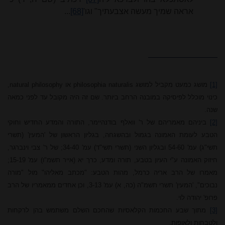
אראה שמיך מעשה אצבעתיך" וגו'
[68]
...
[1]
מושג כמעט מקביל למושג
philosophia naturalis
או
natural philosophy
,
כינוי מוכלל לפיסיקה במובנה הרחב ביותר. שם זה היה מקובל עד לפני כמאה
שנה.
[2]
ביניהם מאמריהם של ר' וואלף בודנהיימר, התורה והמדע החדיש וחוקי
הטבע לעומת האמונה בגמול ובהשגחה, בגליון הראשון של 'המעין' (תשרי
תשי"ג) עמ' 54-60 ובגליון השני (תשרי תשי"ד) עמ' 34-40
;
של ר' צבי וינברגר,
חיזוק האמונה ע"י העיון בטבע, תורה ומדע, כרך יא (אייר תשמ"ו) עמ' 15-19
;
מאמרו של
הרב אריה
כרמל, מהות הטבע: "מכתב מ
אליהו
" מול "מורה
נבוכים", 'המעין' תשרי תשמ"ה (כה, א) עמ' 3-13, וכן אחדים ממאמריו של הרב
פרופ'
יהודה
לוי.
[3]
מתוך שבע החכמות הקלאסיות שהחכם השלם משתמש בהן לרקחות
ולטבחות ולאופות.