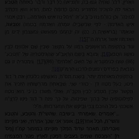
הארץ, דבר שהיה גנוז בה, והוציאה כל דבר ודבר באותה
הטבע
הראוי לה להוליד ולהזריע מהם כדומה להם, הדא הוא דכתיב
למינה". וכן בזו"ח נח כ"ב ע"א: "ויחל נח איש האדמה... רבנן אמרי
איש האדמה - לפי שבשבילו עמדה האדמה בכוחה
וטבעה
,
שנאמר (בראשית ה, כט) זה ינחמנו ממעשנו ומעצבון ידינו מן
האדמה אשר אררה ה'"
[15]
.
עוד בתקופת הראשונים רמזו על הקשר שבין שם אלהים לבין
מושג הטבע
[16]
, ומובא בשם הראב"ע שהגימטריה של "הטבע"
(86) שוה לגימטריא של השם "אלהים" (86)
[17]
. גימטריה זו גם
מובאת בפרדס רמונים לרבנו הרמ"ק
[18]
.
בתקופה מאוחרת יותר, בשנת תס"ה, האשימו בלונדון את ר' דוד
ניטו, בעל מטה דן - כוזרי שני, שבאחת מדרשותיו הזכיר את
הקשר שבין הטבע לבין הקב"ה, ואולי חשדו בו כי הוא נוטה
לפילוסופיה של ברוך שפינוזה. על כך פנה ר' דוד ניטו לרצ"ה
אשכנזי בעל החכם צבי וביקש את התערבותו, וז"ל:
..."
או
מרים
שאמרתי בישיבה שהשי"ת והטבע, והטבע
והשי"ת, הכל אחד
[19]
. אומר אני שכך אמרתי, ואני מקיימו
ואכריחנו, מאחר שדוד המלך מקיימו במזמור קמ"ז [פס'
ח] "המכסה שמים בעבים המכין לארץ מטר המצמיח