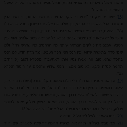
וחשבו
שעולה אלהים
בגימטריא
הטבע,
והפלוסופים
מצאו
עוד
שקראו
לשכל
האנושי
צורה
טבעית".
[18]
שער יז פרק ד: "וידוע כי עיקר הנסים הם מצד החסד, כי מצד הדין
והגבורה הכל הוא בדרך הטבע, וכן עולה שם אלהים בחשבון הטבע שהוא פ"ו
(86). והטעם, לפי שבריאת שמים וארץ היה במדת הדין, וכן כל מעשה בראשית.
והעד על זה שבאו ל"ב נתיבות שבהם נבראו כל הבריאה בשם אלהים והוא ענין
הטבע. אמנם אח"כ לקיום הבריאה שיתף עמו הרחמים כמו שדרשו רז"ל, ולכן
שינוי סדרי בראשית שהוא ענין הנס הוא הפך הטבע, ונגד מדת הדין. לכן הנס
בחסד שהוא טוב, וזהו אמרו נסין ואתין דאתעבידו מסטרא דטוב (ע' זוח"ב
תרומה קס"ח ע"ב), ולא טוב ממש - מפני שידוע שהנסים ע"י היסוד הנקרא
נס".
[19]
וכך גם מסביר האדמו"ר רי"י הלברשטאם מקלויזנבורג (בשו"ת דברי יציב,
ליקוטים והשמטות סימן נז) את דברי רחב"ד במס' תענית כה, א: "וכבר אמרתי
בזה דמי שעובד להשי"ת שלא כדרך הטבע, ובאמונתו השלימה, אינו יודע שום
הבדל בין טבע לשלא כדרך הטבע, דמי שאמר לשמן וידלוק יאמר לחומץ
וידלוק, כי השי"ת והטבע והטבע והשי"ת הכל אחד". ועי' לעיל הע' 13.
[20]
וכמו שאמרנו לעיל ליד הע' 12 והלאה.
[21]
וכך מביא בשל"ה, תורה אור, פרשת תרומה דף שכה ע"א: "כי שם ידו"ד