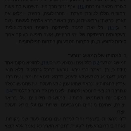
בצורה מלאה ומוכחת
[10]
. ענף נגזר מכך הינו השימוש בתופעות
ובחוקים הללו לטובת האדם - הטכנולוגיה, בחינת "ומִלאו את
הארץ וכִבשֻה" (בראשית א, כח) ו"אשר ברא אלהים
לעשות
" (שם
ב, ג)
[11]
. כל זאת בניגוד לפיסיקה היוונית האריסטוטלית,
ובעקבותיה הפיסיקה של ימי הביניים, אשר חיפשו בעיקר אחרי
סיבות לתופעות, הן בתחום הטבע והן בתחום הפילוסופיה.
ב.
למהותו של המושג "טבע"
המושג "טבע"
[12]
כלל איננו נמצא בש"ס
[13]
, להוציא מקום אחד
(נידה כ, ב): "אמר רבי זירא, טבעא דבבל גרמא לי דלא חזאי
דמא, דאמינא בטבעא לא ידענא, בדמא ידענא"?! ומציין שם רבנו
יעב"ץ בהגהותיו: "נראה שהוא ענין טבע העולם, שנשתמשו במלה
זו הרבה הטבעיים ומכאן לקחוה. ולא מצינו לה חבר בתלמוד"
[14]
.
במקום זה השתמשו רבותינו במושגים חילופיים של בריאה
ויצירה, שהינם מונחים המצביעים ישירות גם על בורא העולם
ויוצרו.
ר"ר מרגליות ב'שערי זהר' לנידה שם מפנה לעוד שני מקורות:
האחד בזו"ח בראשית י"ג ע"ד: "תברא הארץ לא נאמר אלא תוצא