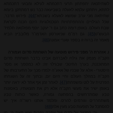
לשתיתנאה יתפתחון תרעי דחכמתא לעילא ומבועי דחכמתא
לתתא, ויתתקן עלמא לאעלה בשביעאה כבר נש דמתתקן ביומא
שתיתאה מכי ערב שמשא לאעלא בשבתא"
[44]
. פירוש הדבר,
שכל הגילויים וההתפתחויות הטכנולוגיות הינם הכנה לקראת
שבת העולם. באופן דומה כתב גם ר' יעקב יוסף מפולנאה תלמיד
הבעש"ט
[45]
. גם רמ"מ שניאורסון האדמו"ר מלובביץ הביא
מאמר זה ברוח זו בספר שערי אמונה
[46]
.
ו. אזהרת ה' מפני פירוש מוטעה של השחתת סדום ועמורה
הקב"ה מנמק את גילויו לאברהם אבינו בדבר השחתת סדום
המתוכננת, בערך החינוכי שבגילוי זה: לא כמסמך או מסר
היסטורי - אלא על שבניו של אאע"ה ילמדו מכך על התערבותו של
הקב"ה במהלך העולם וחיי היום יום, ובתוך זה על השגחתו
הפרטית על לוט ומשפחתו
[47]
. לאחר זמן אף אחד לא יראה יותר
באופן ישיר את מעשי הקב"ה אלא רק את תוצאותיו, באסונות
טבע שמתרחשים בהפתעה גמורה, כאשר כוחות טבע
משתחררים וגורמים להרס. ומלמד אותנו רשר"ה איך יש
להסתכל על תופעות טבע מעין אלה
[48]
:
וה'
המטיר
על סדם ועל עמרה גפרית ואש
מאת ה', מן