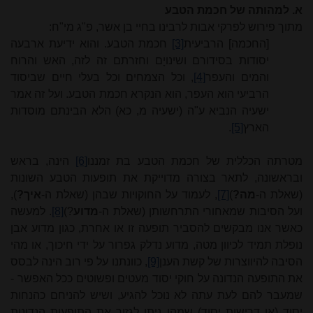
א. למהותה של חכמת הטבע
מתוך פירוש לפרקי אבות לרבינו בחיי בן אשר, פ"ג מי"ח:
[החכמה] הרביעית
[3]
חכמת הטבע. והוא ידיעת ארבעה
יסודות בסידורם ושינויָם וחזרתם זה לזה, האש והרוח
והמים והעפר
[4]
, וכל הצמחים וכל בעלי חיים שביסוד
הרביעי הוא העפר, הוא הנקרא חכמת הטבע. ועל זה אמר
ישעיה הנביא ע"ה (ישעיה מ, כא) הלא הבינתם מוסדות
הארץ
[5]
.
מטרתה הכללית של חכמת הטבע בת זמננו
[6]
הינה, בראש
ובראשונה, לתאר בצורה מדוייקת את תופעות הטבע השונות
(שאלת ה-
מה?
)
[7]
, לעמוד על החוקויות שבהן (שאלת ה-
איך?
),
ועל הסיבות שמאחורי התרחשותן (שאלת ה-
מדוע
?)
[8]
. למעשה
כאשר אנו מבקשים להסביר תופעה זו או אחרת, כגון מדוע אבן
נופלת תמיד לכיוון מטה, מדוע נדלק גפרור על ידי חיכוך, או מהי
הסיבה להיווצרות של קשת הענן
[9]
, כוונתנו על פי רוב הינה לבסס
את התופעה הנדונה על חוקי יסוד מעטים ופשוטים ככל האפשר -
שמעבר להם לעת עתה לא נוכל להגיע, ושיש להניחם כהנחות
יסוד (או דרישות יסוד) שמהן ניתן לגזור את התופעות הנדונות