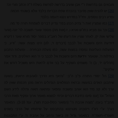
מובאים גם בדרשות ר"י אבן שועיב בדרשה לפרשת בשלח ד"ה וכתב מורי וכו'.
[26]
יש להניח שאין מדובר בהכרת שפת הבריות בלבד אלא בשטחי חכמה
ומדע רבים נוספים, וחז"ל במדרש נקטו דוגמה בלבד.
[27]
כמו שמציין זאת ר' צדוק הכהן בפרי צדיק דברים לשמחת תורה סי' מה.
[28]
וכך גם מביא בתו"ש וארא ו, ז (אות מה) מספר שערי תשובה לר' יונה (שער
שלישי אות יז), לאחר שציין את דעתו של ראב"ע בספר יסוד מורא שער ז דקרא
דוידעת היום והשבות אל לבבך (דברים ד, לט) הינו מצות עשה: "ודע, כי
המעלות העליונות נמסרו במצות עשה, כמו מעלת הבחירה... ומעלות התבונן
בגדלות ה', שנאמר
וידעת
היום והשבות אל לבבך כי ה' הוא האלקים, ודוד אמר
(תהלים יד, ב) ה' משמים השקיף על בני אדם לראות היש משכיל דורש את
אלקים".
[29]
הל' יסודי התורה פ"ב ה"ב: "והיאך היא הדרך לאהבתו ויראתו, בשעה
שיתבונן האדם במעשיו וברואיו הנפלאים הגדולים ויראה מהן חכמתו שאין לה
ערך ולא קץ מיד הוא אוהב ומשבח ומפאר ומתאוה תאוה גדולה לידע השם
הגדול" וכו' [עם סיום כתיבת דברים זכיתי למצוא מאמר ארוך ומקיף מאת הרבי
מחב"ד בענין "מצות אהבת ה'" (המאור כסלו-טבת תש"ן, עמ' 3-18). המאמר
נערך ע"י רא"ז וייסברג מטרונטו בהתבסס על שיחותיו של הרבי בשנים
תשמ"ז–תשמ"ח. במאמר גדול זה ביאור נרחב על אהבת ה' ע"י התבוננות