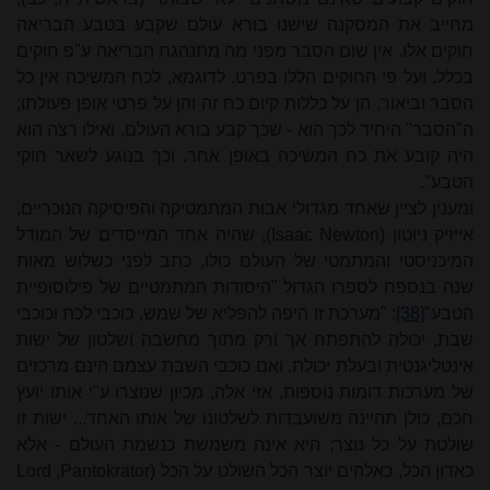
מחייב
את
המסקנה
שישנו בורא עולם
שקבע
בטבע
הבריאה
חוקים
אלו.
אין שום
הסבר
מפני
מה
מתנהגת
הבריאה
ע"פ
חוקים
בכלל,
ועל
פי
החוקים
הללו
בפרט.
לדוגמא,
לכח המשיכה
אין
כל
הסבר וביאור,
הן
על
כללות
קיום
כח
זה
והן
על
פרטי
אופן
פעולתו;
ה"הסבר"
היחיד לכך
הוא
-
שכך
קבע
בורא
העולם,
ואילו
רצה
הוא
היה
קובע
את
כח
המשיכה
באופן
אחר.
וכך
בנוגע לשאר
חוקי
הטבע".
ומענין לציין שאחד מגדולי אבות המתמטיקה והפיסיקה הנוכריים,
אייזיק ניוטון (
(Isaac Newton
, שהיה אחד המייסדים של המודל
המיכניסטי והמתמטי של העולם כולו, כתב לפני כשלוש מאות
שנה בנספח לספרו הגדול "היסודות המתמטיים של פילוסופיית
הטבע"
[38]
: "מערכת זו היפה להפליא של שמש, כוכבי לכת וכוכבי
שבת, יכולה להתפתח אך ורק מתוך מחשבה ושלטון של ישות
אינטליגנטית ובעלת יכולת. ואם כוכבי השבת עצמם הינם מרכזים
של מערכות דומות נוספות, אזי אלה, מכיון שנוצרו ע"י אותו יועץ
חכם, כולן תהיינה משועבדות לשלטונו של אותו האחד... ישות זו
שולטת על כל נוצר; היא אינה משמשת כנשמת העולם - אלא
כאדון הכל, כאלהים יוצר הכל השולט על הכל (
Pantokrator
,
Lord