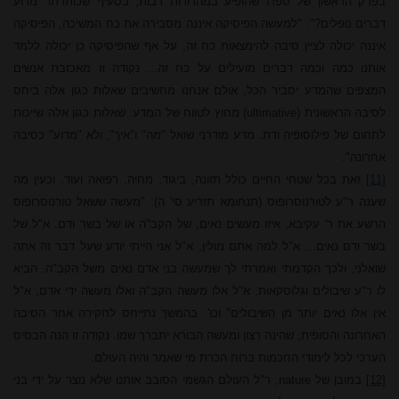
בפרק הראשון של ספרו שהופיע במהדורות רבות, בסעיף שכותרתו "מדוע
דברים נופלים?": "למעשה הפיסיקה איננה מסבירה את כח המשיכה, הפיסיקה
איננה יכולה לציין סיבה להימצאות כח זה, על אף שהפיסיקה כן יכולה ללמד
אותנו כמה וכמה דברים מועילים על כח זה... נקודה זו מאכזבת אנשים
המצפים שהמדע יסביר הכל, אולם אנחנו מחשיבים שאלות כגון אלה ביחס
לסיבה הראשונית
(ultimative)
מחוץ לטווח של המדע. שאלות כגון אלה שייכות
לתחום של פילוסופיה ודת. מדע מודרני שואל "מה" ו"איך", ולא "מדוע" כסיבה
אחרונה".
[11]
זאת בכל שטחי החיים כולל תזונה, ביגוד, מחיה, רפואה ועוד. וכעין מה
שענה ר"ע לטורנוסרופוס (תנחומא תזריע סי' ה): "מעשה ששאל טורנוסרופוס
הרשע את ר' עקיבא, איזו מעשים נאים, של הקב"ה או של בשר ודם. א"ל של
בשר ודם נאים... א"ל למה אתם מולין, א"ל אני הייתי יודע שעל דבר זה אתה
שואלני, ולכך הקד
מתי
ואמרתי לך שמעשה בני אדם נאים משל הקב"ה. הביא
לו ר"ע שיבולים וגלוסקאות, א"ל אלו מעשה הקב"ה ואלו מעשה ידי אדם, א"ל
אין אלו נאים יותר מן השיבולים" וכו'. בהמשך נתייחס
לחקירה אחר הסיבה
האחרונה והסופית, שהינה רצון ומעשה הבורא יתברך שמו.
נקודה זו הנה הבסיס
הערכי לכל לימודי החכמות ברוח הכרת מי שאמר והיה העולם.
[12]
במובן של
nature
, ר"ל העולם הגשמי הסובב אותנו שלא נוצר על ידי בני