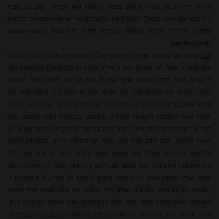
גדולות איך חכמת הטייר וניחוש צפצוף העופות הוא אמיתי". ושם גם מביא
בהרחבה את דעת הרמב"ן (למול דעת הרמב"ם) כפי שהיא משתמעת בפרשת
שופטים כדלעיל. חכמת העופות העתיקה מכונה כיום בשם [
ornithomancy
.
[ornithomantik
[24]
ומעיר שם בפירוש מהרז"ו איינהורן שכל חכמה שידע שלמה ברוה"ק נכלל
הכל בתורה. ואולי לזה מתכוון רבנו החיד"א בנחל קדומים (ועוד) לבראשית מא,
ח עה"פ 'אחרי
הודיע
אלהים
אותך
את
כל זאת
אין
נבון
וחכם
כמוך': "אפשר
לומר, ונקדים
מה
שפירש
הרב
עיר
וקדיש מהר"ם זכותו ז"ל,
דיוסף
אמר
ירא
פרעה
איש
נבון
וחכם
וכן
פרעה, וכתיב רק
עם חכם
נבון
הגוי
הגדול
הזה.
ולהבין
השינוי
אמר דחכמות חיצוניות תחילתן
להתבונן בטבעיות ולתת טעמים
לכל
דבר ע"י חקירות והערות ואח״כ
מזה
כותבים
ספרים,
ונקרא חכמת
הטבע,
וכן
בשאר
חכמות.
ולזה
יצדק לומר
נבון וחכם, שבתחילה
הבינה,
להתבונן לחקור
ולהתישב
בעניינים,
ואח"כ
מזה
נעשית חכמה ונקרא
חכם.
וכן אמר
יוסף,
לפי
ענין החכמות החיצוניות, נבון
וחכם. אבל לגבי דידן
הוא
להפך,
דבתחילה
ניתנה
תורה,
שהיא
חכמה, ואחר
כך
בחכמה נתבונן להבינה
על
בוריה.
וז"ש (דברים ד,
ו) ואמרו רק
עם
חכם
ונבון
הגוי
הגדול הזה, כלומר
ראו
עתה
נשתנו סדרי חכמה
בישראל,
דזאת לפנים
הדת
ניתנה לומר
נבון וחכם,
אבל
ישראל
הם
חכם
ונבון.
עכ"ד.
ופרעה ראה
בדעתו
כי אין יוסף
כחכמים
דעלמא שהם נבונים וחכמים,
כי