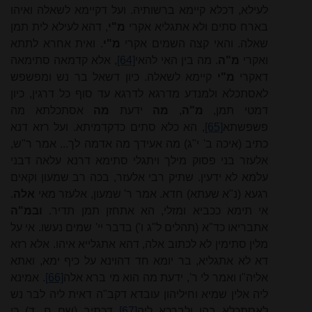
לעילא, דכלא קיימא ברשותיה. ועל דקיימא לשאלה ואיהו
בארח סתים ולא אתגליא אקרי
מ"י
, דהא לעילא לית תמן
שאלה. והאי קצה השמים אקרי
מ"י
. ואית אחרא לתתא
ואקרי
מ"ה
. מה בין האי להאי
[64]
, אלא קדמאה סתימאה
דאקרי
מ"י
קיימא לשאלה. כיון דשאל בר נש ומפשפש
לאסתכלא ולמנדע מדרגא לדרגא עד סוף כל דרגין, כיון
דמטי תמן,
מ"ה
,
מה
ידעת
מה
אסתכלתא מה
פשפשתא
[65]
, הא כלא סתים כדקדמיתא. ועל רזא דנא
כתיב (איכה ב' י"ג) מה אעידך מה אדמה לך... אמר ר"ש,
אלעזר בני פסוק מילך ויתגלי סתימא דרנא עלאה דבני
עלמא לא ידעין. שתיק רבי אלעזר, בכה רב שמעון וקאים
רגעא (נ"א שעתא) חדא. אמר ר' שמעון, אלעזר מאי
אלה
.
אי תימא ככביא ומזלי, הא אתחזן תמן תדיר.
ובמ"ה
אתבריאו כד"א (תהלים ל"ג ו') בדבר יי' שמים נעשו. אי על
מלין סתימין לא לכתוב אלה, דהא אתגלייא איהו. אלא רזא
דא לא אתגליא, בר יומא חד דהוינא על כיף ימא, ואתא
אליה"ו ואמר לי ר', ידעת מה הוא מי ברא אלה
[66]
. אמינא
ליה אלין שמיא וחיליהון עובדא דקב"ה דאית ליה לבר נש
לאסתכלא בהו ולברכא ליה
[67]
דכתיב (שם ח, ד) כי