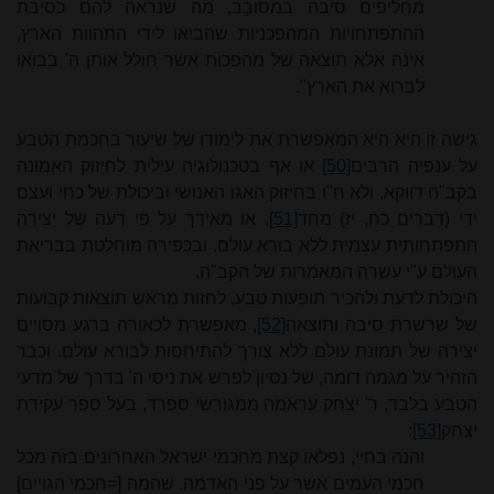
מחליפים סיבה במסובָב, מה שנראה להם כסיבת
ההתפתחויות המהפכניות שהביאו לידי התהוות הארץ,
אינה אלא תוצאה של מהפכות אשר חולל אותן ה' בבואו
לברוא את הארץ".
גישה זו היא היא המאפשרת את לימודו של שיעור בחכמת הטבע
על ענפיה הרבים
[50]
או אף בטכנולוגיה עילית לחיזוק האמונה
בקב"ה דווקא, ולא ח"ו בחיזוק האגו האנושי וביכולת של כחי ועצם
ידי (דברים כח, יז) מחד
[51]
, או מאידך על פי דעה של יצירה
התפתחותית עצמית ללא בורא עולם, ובכפירה מוחלטת בבריאת
העולם ע"י עשרה המאמרות של הקב"ה.
היכולת לדעת ולהכיר תופעות טבע, לחזות מראש תוצאות קבועות
של שרשרת סיבה ותוצאה
[52]
, מאפשרת לכאורה ברגע מסויים
יצירה של תמונת עולם ללא צורך להתיחסות לבורא עולם. וכבר
הזהיר על מגמה דומה, של נסיון לפרש את ניסי ה' בדרך של מדעי
הטבע בלבד, ר' יצחק עראמה ממגורשי ספרד, בעל ספר עקידת
יצחק
[53]
:
והנה בחיי, נפלאו קצת מחכמי ישראל האחרונים בזה מכל
חכמי העמים אשר על פני האדמה. שהמה [=חכמי הגויים]