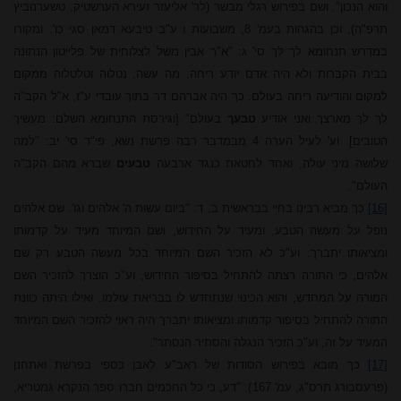
והוא הנכון". ושם בפירוש רגלי מבשר (לר' אליעזר זעירא הערשטיק, טשערנוביץ
תרפ"ה), וכן בהגהות בעמ' 8, משבועות ו ע"ב טיבעא דמאן סגי כו'. ומקורו
במדרש תנחומא לך לך סי' ג: "א"ר אבין משל לצלוחית של פלייטון הנתונה
בבית הקברות ולא היה אדם יודע ריחה, מה עשה, נטלוה וטלטלוה ממקום
למקום והודיעה ריחה בעולם. כך היה אברהם דר בתוך עובדי ע"ז, א"ל הקב"ה
לך לך מארצך ואני אודיע
טבעך
בעולם" [וגירסת התנחומא השלם: מעשיך
הטובים]. וע' לעיל הערה 4 מבמדבר רבה פרשת נשא, פי"ד סי' יב: "למה
שלושה מיני עולה, ואחד לחטאת כנגד ארבעה
טבעים
שברא מהם הקב"ה
העולם".
[16]
כך מביא רבינו בחיי בבראשית ב, ד: "ביום עשות ה' אלהים וגו'. שם אלהים
נופל על מעשה הטבע, ומעיד על החידוש, ושם המיוחד מעיד על קדמותו
ומציאותו יתברך. וע"כ לא הזכיר השם המיוחד בכל מעשה הטבע רק שם
אלהים, כי התורה רצתה להתחיל בסיפור החידוש, וע"כ הוצרך להזכיר השם
המורה על המחדש, והוא הכינוי שנתחדש לו בבריאת עולמו. ואילו היתה כוונת
התורה להתחיל בסיפור קדמותו ומציאותו יתברך היה ראוי להזכיר השם המיוחד
המעיד על זה, וע"כ הזכיר הנגלה והסתיר הנסתר".
[17]
כך מובא בפירוש הסודות של ראב"ע לאבן כספי בפרשת ואתחנן
(פרעסבורג תרס"ג, עמ' 167): "דע,
כי
כל
החכמים חברו
ספר
הנקרא
גמטריא,