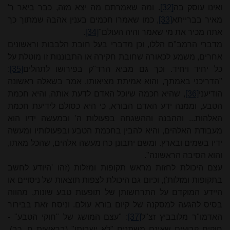
ואינו עוסק בה
[32]
. ומה שאמרתם מה יצא מזה, כבר ביאר ר'
מאיר בברייתא
[33]
, כמו שאמרו חכמים בענין אהבה שמתוך כך
אתה מכיר את מי שאמר והיה העולם"
[34]
.
מדברי הרמב"ם הללו, וכן מדברי בעל חובת הלבבות וראשונים
אחרים, משמע לכאורה שחובת חקירה או התבוננות זו מוטלת על
כל יחיד ויחיד. וכך גם מביא הרד"ק בפירושו לתהלים
[35]
:
"הדריכני באמתך, והוא אמיתת מציאותו. אמר בשאלה ראשונה
הודיעני
[36]
, שהיא חכמה שיוכל האדם לדעת אותה, והיא חכמת
הטבע, וממנה ידע האדם הבורא, כי היא כסולם לידיעת חכמת
האלהות... וההבנה וההשגחה בפעולות ה' ובמעשה ידיו הוא
מעבודת האלהים, והיא להבין בחכמת הטבע ובפעולותיו ומעשה
ידיו בשמים ובארץ. ומשם יתבונן כח מעשה אלהים, שהכל מאתו,
והוא הסיבה הראשונה".
עצם היכולת לחזות מראש תקופות ומזלות (זהו 'היודע לחשב
בתקופות ומזלות'), וכיום גם היכולת לצפות תוצאות של ניסויים או
היידע המוקדם על התרחשותן של תופעות טבע שונות, מהווה
בסיס להגעה למסקנה של קיום בורא עולם. וניסח זאת בבירור
האדמו"ר מלובביץ זצ"ל
[37]
: "עצם
המושג
של
"חוקי
הטבע" -
חוקים
קבועים
שאינם
משתנים
"לא ישבותו"
(בראשית
ח,
כב),