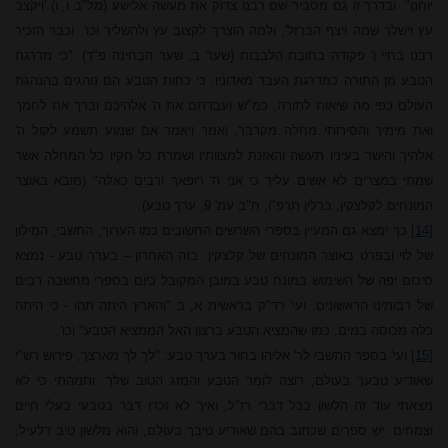
יוחנן
". ובדרך זו גם מסביר שם רבנו צדוק את מעשה אלישע (מל"ב ו, ו) 'ויקצב
עץ וישלך שמה ויצף הברזל', ולמה הוצרך לקצוב עץ ולהשליך וכו'. וכבר הזכיר
רבנו בחיי ן' פקודה בחובת הלבבות (שער ב, שער הבחינה פ"ד): "כי מדרגת
הטבע מן התורה כמדרגת העבד מאדוניו, כי כחות הטבע הם נוהגים בהנהגת
העולם כפי מה שיאות לתורה, כמ"ש ועבדתם את ה' אלהיכם וברך את לחמך
ואת מימיך והסירותי מחלה מקרבך, ואמר ויאמר אם שמוע תשמע לקול ה'
אלהיך והישר בעיניו תעשה והאזנת למצוותיו ושמרת כל חקיו כל המחלה אשר
ש
מתי
במצרים לא אשים עליך כי אני ה' רופאך ורבים כאלה" (מובא באוצר
המונחים לקלצקין, ברלין תרפ"ו, ח"ב עמ' 9, ערך טבע).
[14]
כך ימצא גם
המעיין בספרי השרשים החשובים כמו הערוך, התשבי, המילון
של לוי ובפרט באוצר המונחים של קלצקין. בזה האחרון – בערך טבע - נמצא
סיכום יפה של השימוש במונח טבע במובן המקובל כיום בספרי מחשבה רבים
של רבותינו הראשונים.
ועי' רד"ק בראשית א, ב "והארץ היתה תהו - כי היתה
כלה מכוסה במים, כמו שהמציא הטבע ברצון האל הממציא הטבע" וכו'.
[15]
ועי' בספר התשבי לר'
אליהו
בחור בערך טבע: "לך לך מארצך, פירוש רש"י
שאודיע טבעך בעולם, רוצה לומר הטבע והמזג הטוב שלך. ותמהתי כי לא
מצאתי עוד זה הלשון בכל דברי רז"ל, ואיך לא זכרו דבר בטבעי בעלי חיים
וצמחים. יש ספרים שכתוב בהם שאודיע טיבך בעולם, והוא מלשון טיב דלעיל,