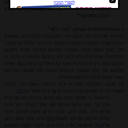
והיה בחינת כרוזה של זו, המחדיר
את
דברה
הקדמון
בלבות
כל
דרי עולם:
ראו,
הנה מלאכתו
[=של בורא
העולם]
לפניכם"!
ז. הגבולות להכרת העולם, "מה" ו"מי"
לאמיתו של דבר כבר עסקו חז"ל במגבלות ההכרה הזו, שאמנם
יכולים אנחנו להתקדם בהכרת העולם מ"כבוש" החלל עד מעבר
לכל גבול כמעט מחד, ומאידך בתחום המיקרו לגילוי חלקיקי
החלקיקים שלא הכרנו ולא ידענו. ולא בתחום ההשכלתי בלבד, כי
אם גם ניצול ידע זה בבחינת 'אשר ברא אלדים לעשות'
[60]
. ואולם
התחום של מתן תשובה סיבתית סופית לכל מעשה הבריאה
נשאר מחוץ לגבול חקירתנו והכרתנו.
וכך מובא בהקדמת הזהר א' ע"ב, בהסבר עומק דברי הנביא
(ישעיה מ, כו) 'שאו מרום עיניכם וראו
מי
ברא
אלה
' וגו'
[61]
:
בראשית, ר' אלעזר פתח שאו מרום עיניכם וראו
מי
ברא
אלה וגו'. שאו מרום עיניכם לאן אתר. לאתר דכל עיינין
תליאן ליה. ומאן איהו, פתח עינים. ותמן תנדעון דהאי
סתים עתיקא דקיימא לשאלה
[62]
ברא אלה
.
ומאן איהו,
מ"י
[63]
. ההוא (ע' זח"ב ק"מ ע"א) דאקרי מקצה השמים