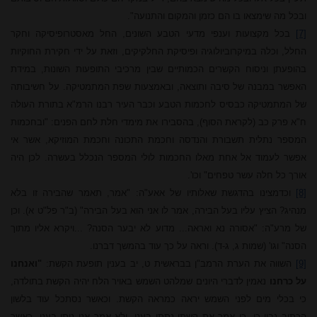
ובכל
מה שימצאו
בו
הם
כזמן והמקום והתנועה".
[7]
בכל מקצועות וענפי מדעי הטבע השונים, החל מאסטרופיסיקה וחקר
החלל, וכלה במיקרוביולוגיה ופיסיקת החלקיקים, וזאת על ידי חקירת החוקיות
בהופעתן וניסוח הקשרים הכמותיים שבין מרכיבי התופעות השונות, במידת
האפשר במבנה של סיבה ותוצאה, ובאמצעות שפת המתמטיקה. על חשיבותה
של המתמטיקה כבסיס לחכמות הטבע וכבר העיר רבנו הרמ"א בתורת העולה
ח"א פרק כב (לקראת הסוף), בהסבירו את מימדי חלת לחם הפנים: "ובחכמות
המספר נתלית תשבורת והנדסה וחכמת התכונה וחכמת המוזיקא, אשר אי
אפשר לעמוד אל אחת מאלו החכמות לולי המספר הנכלל בעשרה. לכן היה
אורך כל חלה עשר טפחים" וכו'.
[8]
וכדמצינו בהדגשת שאלותיו של אאע"ה: "אמר, תאמר שהבירה זו בלא
מנהיג? הציץ עליו בעל הבירה, אמר לו אני הוא בעל הבירה" (ב"ר פל"ט א). וכן
של מרע"ה: "אסורה נא ואראה... מדוע לא יבער הסנה? ...ויקרא אליו מתוך
הסנה" וגו' (שמות ג, ג-ד). וראה על כך עוד בהמשך דברנו.
[9]
השווה את הערת הרמב"ן בבראשית ט, יב בענין תופעת הקשת:
"ואנחנו
על כרחנו
נאמין לדברי היונים שמלהט השמש באויר הלח יהיה הקשת בתולדה,
כי בכלי מים לפני השמש יראה כמראה הקשת. וכאשר נסתכל עוד בלשון
הכתוב נבין כן, כי אמר את קשתי נתתי בענן, ולא אמר אני נותן בענן, כאשר