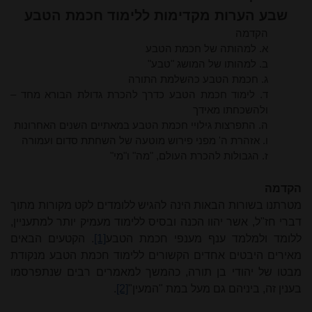
שבע הערות מקדימות ללימוד חכמת הטבע
הקדמה
א. למהותה של חכמת הטבע
ב. למהותו של המושג "טבע"
ג. חכמת הטבע כהשלמת התורה
ד. לימוד חכמת הטבע כדרך להכרת גדולת הבורא מחד –
ולהשכחתו מאידך
ה. התפרצות גילויי חכמת הטבע במאתיים השנים האחרונות
ו. אזהרת ה' מפני פירוש מוטעה של השחתת סדום ועמורה
ז. הגבולות להכרת העולם, "מה" ו"מי"
הקדמה
מטרתנו בשורות הבאות הינה להגיש ללומדים לקט מקורות מתוך
דברי חז"ל, אשר יהוו הכנה ובסיס ללימוד מעמיק יותר למתעניין,
ללומד ולמלמד ענף מענפי חכמת הטבע
[1]
. הקטעים הבאים
מאירים היבטים אחדים הקשורים ללימוד חכמת הטבע מנקודת
מבטו של יהודי בן תורה, כהמשך למאמרים רבים שנתפרסמו
בענין זה, ביניהם גם מעל במת "המעין"
[2]
.