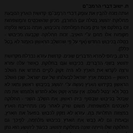
ח. ישוב דברי הרמב"ם
ועתה נזכה להבין את עומק דברי הרמב"ם: קדושת הארץ הנובעת
מחלוקת יהושע בטלה עם החורבן, מכיון שהשבטים והמשפחות
זכו בחלקם אך ורק מכוח המלחמה והכיבוש, ועתה נכבשו ונלקחו
מקומות אלו מהם ע"י האויב. זכות החלוקה שנבעה מכיבוש -
בטלה בכיבוש החדש (אף על פי שהשלב הראשון כאמור לא בטל
כלל!).
ברם, ביחס לעזרא הדברים שונים. קדושת עזרא נבדלת מקדושת
יהושע בשני הדברים, בכיבוש וגם בחלוקה. כאשר עלה עזרא
ורצה לקדש את הארץ לא היה זקוק לקיים מחדש את השלב
ראשון – הכנסת ארץ ישראל לבעלותו של עם ישראל, שכן השלב
הראשון בקידוש הארץ נעשה ע"י יהושע בכיבוש ראשון ומאז לא
בטל ולא יבטל לעולם. אין עזרא זקוק אלא לחדש ולממש את מה
שבטל בכיבוש שבסוף בית ראשון, את השלב השני - החלוקה
לשבטים ולמשפחות, משום שרק לאחר מכן מתחייבת הארץ
במצוות התלויות בה. עזרא לא נזקק לכבוש בפועל את הארץ,
ובאמת גם לא כבש את הארץ בכיבוש מלחמה, לפיכך גם
החלוקה שלו הייתה שונה מחלוקת יהושע: בניגוד ליהושע הוא נתן