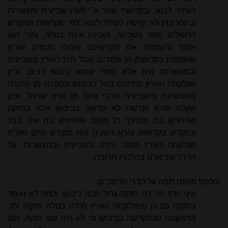
לעתיד לבוא, ובקדושת שאר א"י לענין שביעית ומעשרות
וכיוצא בהן לא קדשה לעתיד לבוא. לפי שקדושת המקדש
וירושלים מפני השכינה, ושכינה אינה בטלה, והרי הוא
אומר והשמותי את מקדשיכם ואמרו חכמים אע"פ
ששוממין בקדושתן הן עומדים. אבל חיוב הארץ בשביעית
ובמעשרות אינו אלא מפני שהוא כיבוש רבים, וכיון
שנלקחה הארץ מידיהם בטל הכיבוש ונפטרה מן התורה
ממעשרות ומשביעית שהרי אינה מן ארץ ישראל, וכיון
שעלה עזרא וקדשה לא קדשה בכיבוש אלא בחזקה
שהחזיקו בה. ולפיכך כל מקום שהחזיקו בה עולי בבל
ונתקדש בקדושת עזרא השניה הוא מקודש היום ואע"פ
שנלקחה הארץ ממנו, וחייב בשביעית ובמעשרות, על
הדרך שביארנו בהלכות תרומה.
והכסף משנה תמה על דברי הרמב"ם:
איני יודע מה כח חזקה גדול מכח כיבוש, ולמה לא נאמר
בחזקה גם כן משנלקחה הארץ מידנו בטלה חזקה! ותו,
בראשונה שנתקדשה בכיבוש וכי לא היה שם חזקה, אטו