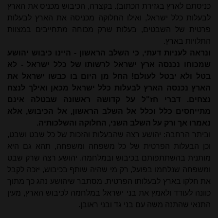
כניסתם לארץ בגזירת הכתוב). בקצרה, הכיבוש מכניס את הארץ
לבעלות כלל ישראל, ואילו החלוקה מכניסה את הארץ לבעלות
פרטית של השבטים, בעלות שרק מכוחה מתחייבים במצוות
התלויות בארץ.
ונראה לעניות דעתי, כי השלב הראשון - היינו כיבוש יהושע
שמכוחו נכנסה ארץ ישראל לרשותו של כלל ישראל - לא
בטל ולא יבטל לעולם! החל מן היום בו כבשו ישראל את
הארץ נכנסה הארץ לבעלות כלל ישראל מכאן ואילך לנצח
נצחים. דברי חז"ל על קדושה ראשונה שבטלה אינם
מתי
יחסים כלל וכלל אל השלב הראשון, אל הכיבוש, אלא
נאמרו אך ורק על השלב השני, החלוקה והשלכותיה.
וביתר הרחבה: יהושע רצה שהבעלות והזכות של כל שבט ושבט,
וכן הבעלות הפרטית של כל משפחה ומשפחה, תהא גם היא
מותנית בהשתתפותם בכיבוש ובמלחמה. יהושע רצה שרק שבט
ומשפחה שנלחמו בפועל, רק מי שהיה שותף בכיבוש, יזכה לקבל
את חלקו בארץ לבעלותו הפרטית. מסתבר שיהושע נהג כך מתוך
כוונה לעודד ולאמץ את בני ישראל במלחמה לכיבוש הארץ, מעין
התנאי שהתנה משה עם בני גד ובני ראובן.