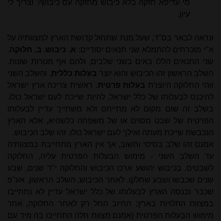
מי עדיפא חזקה בלא כיבוש מחזקה עם כיבוש? וצריך לי
עיון.
ונראה לבאר בס"ד, שעל מנת שתחול קדושת הארץ למצוותיה על
א"י מוכרחים להתמלא שני תנאים יסודיים:
א. כיבוש. ב. חלוקה
.
שני התנאים הללו באים בשני שלבים, ולהם אף מטרות שונות.
השלב הראשון זהו הכיבוש והוא יוצר
בעלות כללית
, והשלב השני
זוהי החלוקה היוצרת
בעלות פרטית
. ראשית צריכה ארץ ישראל
להיכנס לבעלותו של כלל ישראל, להיות שייכת לעם ישראל כולו.
בשלב זה שום מקום לא
מתי
יחס ולא משתייך עדיין לבעלותו
הפרטית של שבט מסוים או של משפחה כלשהיא, אלא הארץ
הנכבשת שייכת מעתה ואילך לעם ישראל כולו. זהו שלב הכיבוש.
אמנם זהו שלב בסיסי וחשוב, אך אין הארץ מתחייבת במצוותיה
עד השלב השני - מימוש הבעלות הפרטית עליה, החלוקה
לשבטים. בכיבוש יהושע ארכו הכיבוש והחלוקה י"ד שנים, שבע
שנים שכבשו ושבע שחלקו. לאחר הכיבוש, השלב הראשון, אע"פ
שכבר נכנסה הארץ לבעלותו של כלל ישראל עדיין לא נתחייבו
במצוות התלויות בארץ; החיוב החל רק לאחר החלוקה, אחר
מימוש הבעלות הפרטית (אמנם מצוות חלה התחייבו בה מיד עם