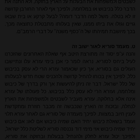
לשבטים ולמשפחות את הבעלות על הארץ בחזקה, ולא התנה את
הדבר כלל בכיבוש או במלחמה, ולפיכך אף לאחר החורבן קדושה
זו לא בטלה. משל למה הדבר דומה? לבעל קרקע או בית שבאו
גויים וגזלו את ביתו ממנו, שאין בעלותו מתבטלת כתוצאה מכך.
בכך מיושבת תמיהתו של ה"כסף משנה" על דברי הרמב"ם.
ט. מעמד סוריא לאור ישוב זה
והנה ע"פ יסוד זה מתורצת היטב אף שאלת האחרונים שהזכרנו
לעיל ביחס לסוריא. נראה לומר כי אכן בימי עזרא עלו ונתיישבו
העולים גם בסוריא. אך כיון שכאמור עזרא הרי לא עסק בכיבוש
כלל, לפיכך אין בכוחו להחיל קדושה ולהכניס שטח חדש לבעלותו
של כלל ישראל. דבר זה ניתן להיעשות אך ורק בדרך של כיבוש
ומלחמה, ועזרא הרי לא עסק כלל בכיבוש. כל פעולתו של עזרא
אינה אלא בחלוקה. עזרא מעביר לשבטים ולמשפחות את הארץ
לנחלה, ובזכות זה הארץ שנכבשה זה מכבר חוזרת ומתקדשת
לענין חיוב במצוות. לפיכך מעמדה של סוריא גם לאחר עזרא תלוי
ועומד בשאלת כיבוש יחיד האם שמיה כיבוש אם לאו: אם כיבוש
יחיד שמיה כיבוש אזי מימי דוד נכנסה סוריא לשליטת כלל ישראל,
ולפיכך יכול עזרא לחלק ולהנחיל בבעלות ובחזקה את סוריא,