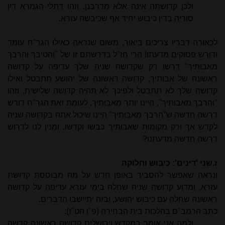
ולכן קדושתה אינה אלא מדרבנן. וזהו דתלי הגמרא דין
סוריה בדין כיבוש יחיד אף שכיבשה עזרא.
לכאורה דבריו צריכים ביאור, משום שנראה כאילו הגר"ח עומד
ודורש פסוקים מדעתו! הרי חז"ל בדרשתם זו של "והטיבך והרבך
מאבותיך" דרשו רק שקדושה שניה שלך עדיפה על קדושה
ראשונה של אבותיך, קדושה ראשונה של יהושע תתבטל ואילו
קדושה שלך לא תתבטל ולפיכך לא תהיה קדושה שלישית, וזהו
"והרבך מאבותיך", היינו יותר מאבותיך. לעומת זאת הגר"ח דורש
דרשה חדשה ש"הרבך מאבותיך" היינו שיכול אתה בקדושה שניה
לקדש אך ורק מקומות שאבותיך כבשו וקדשו. ומנין לנו לדרוש
דרשה חדשה מדעתנו?
ז.שני 'דינים': כיבוש וחלוקה
ונראה שאפשר להסביר באופן חדש על מה מבוססת קדושת
עזרא, ומדוע קדושה שניה שחלה בימי עזרא עדיפה על קדושה
ראשונה שחלה עם כיבוש יהושע, ובזה יתיישבו הדברים.
כתב הרמב"ם בהלכות בית הבחירה (פ"ו הט"ז):
ולמה אני אומר במקדש וירושלים קדושה ראשונה קדשה