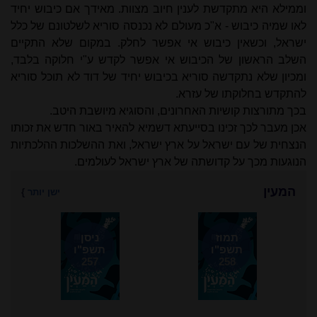
וממילא היא מתקדשת לענין חיוב מצוות. מאידך אם כיבוש יחיד
לאו שמיה כיבוש - א"כ מעולם לא נכנסה סוריא לשלטונם של כלל
ישראל, וכשאין כיבוש אי אפשר לחלק. במקום שלא התקיים
השלב הראשון של הכיבוש אי אפשר לקדש ע"י חלוקה בלבד,
ומכיון שלא נתקדשה סוריא בכיבוש יחיד של דוד לא תוכל סוריא
להתקדש בחלוקתו של עזרא.
בכך מתורצות קושיות האחרונים, והסוגיא מיושבת היטב.
אכן מעבר לכך זכינו בסייעתא דשמיא להאיר באור חדש את זכותו
הנצחית של עם ישראל על ארץ ישראל, ואת ההשלכות ההלכתיות
הנוגעות מכך על קדושתה של ארץ ישראל לעולמים.
המעין
ישן יותר
}
תמוז
ניסן
תשפ"ו
תשפ"ו
257
258