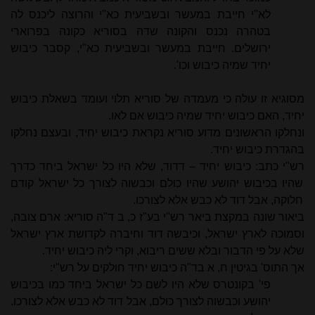
לא"י חייבת במעשר ובשביעית כא"י והרוצה ליכנס לה
בטהרה נכנס והקונה שדה בסוריא כקונה בפרוארי
ירושלים. חייבת במעשר ובשביעית כא"י, קסבר כיבוש
יחיד שמיה כיבוש וכו'.
מסוגיא זו עולה כי מעמדה של סוריא תלוי ועומד בשאלת כיבוש
יחיד, האם כיבוש יחיד שמיה כיבוש אם לאו.
ונחלקו הראשונים מדוע סוריא נקראת כיבוש יחיד, ובעצם נחלקו
בהגדרת כיבוש יחיד.
רש"י כתב: כיבוש יחיד – דדוד, שלא היו כל ישראל ביחד כדרך
שהיו בכיבוש יהושע שהיו כולם וכבשוה לצורך כל ישראל קודם
חלוקה, אבל דוד לא כבש אלא לצורכו.
ביאור שונה במקצת ביאר רש"י בע"ז כ, ב ד"ה סוריא: ארם צובה,
וסמוכה לארץ ישראל, וכיבשה דוד וחיברה לקדושת ארץ ישראל
שלא על פי הדבור ובלא ששים ריבוא, וקרי ליה כיבוש יחיד.
אך התוס' בגיטין ח, א בד"ה כיבוש יחיד חולקים על רש"י:
פי' בקונטרס שלא היו לשם כל ישראל ביחד כמו בכיבוש
יהושע וכבשוה לצורך כולם, אבל דוד לא כבש אלא לצורכו.