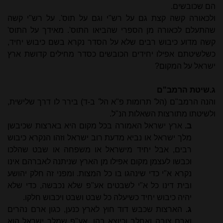
הם שכובשים.
ולכאורה קשה קצת גם על רש"י וגם על תוס'. על רש"י קשה
שהתעלם לכאורה מן הספרי שהביאו התוס'. מאידך על התוס'
קשה מדוע כיבוש רבים שלא על הסדר נקרא בשם כיבוש יחיד,
כשלשיטתם אפילו יחידים הכובשים כסדר מחילים קדושת ארץ
ישראל על המקום?
ג.שיטת הרמב"ם
והנה הרמב"ם (הל' תרומות פ"א הל' ב-ד) בירר לו דרך שלישית,
ולשיטתו מתורצות השאלות הנ"ל.
ב.
ארץ ישראל האמורה בכל מקום היא בארצות שכיבשן
מלך ישראל או נביא מדעת רוב ישראל וזהו הנקרא כיבוש
רבים, אבל יחיד מישראל או משפחה או שבט שהלכו
וכבשו לעצמן מקום אפילו מן הארץ שניתנה לאברהם אינו
נקרא א"י כדי שינהגו בו כל המצות. ומפני זה חלק יהושע
ובית דינו כל א"י לשבטים אע"פ שלא נכבשה, כדי שלא
יהיה כיבוש יחיד כשיעלה כל שבט ושבט ויכבוש חלקו.
ג.
הארצות שכבש דוד חוץ לארץ כנען, כגון ארם נהרים
וארם צובה ואחלב וכיוצא בהן, אע"פ שמלך ישראל הוא