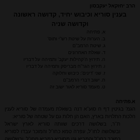
הרב יחזקאל יעקבסון
בענין סוריא וכיבוש יחיד, קדושה ראשונה
וקדושה שניה
א. פתיחה
ב. הערות על שיטת רש"י ותוס'
ג. שיטת הרמב"ם
ד. שאלת האחרונים
ה. תירוץ ה'קהילות יעקב' ותמיהה על דבריו
ו. תירוץ הגר"ח מבריסק ותמיהה על דבריו
ז. שני 'דינים': כיבוש וחלוקה
ח. ישוב דברי הרמב"ם
ט. מעמד סוריא לאור ישוב זה
א.פתיחה
הגמ' בגיטין דף ח סוע"א דנה בשאלת מעמדה של סוריא לענין
הלכות התלויות בארץ, האם הן חלות גם על שטחה של סוריא:
ת"ר, בשלושה דרכים שוותה סוריא לארץ ישראל
ובשלושה לחו"ל, עפרה טמא כחו"ל והמוכר עבדו לסוריא
כמוכר בחו"ל והמביא גט מסוריא כמביא מחו"ל, ובשלושה