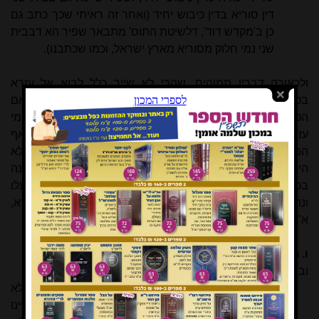
דין סוריא בדין כיבוש יחיד (ואחר זה ראיתי שכך כתב גם
כן ב'מקדש דוד', דלשיטת התוס' מתבאר שפיר הא דבבית
שני נמי חלוק מסוריא מארץ ישראל, וכמו שכתבנו).
ולכאורה דבריו תמוהים, שהרי לא שייך כלל לבוא אל עזרא
בטענת "סמוך לפלטרין שלך לא כיבשת", שהרי ממה נפשך, אם
הכוונה לטעון כנגד עזרא על שלא כבש כיבוש ממש, הלא בימי
עזרא מלכתחילה לא עלו כל ישראל אלא מועטים בלבד, ואף
המקצת הללו היו תלויים במלכי פרס ברשותם ובשלטונם, ולא
היה לעזרא צבא שבכוחו להלחם ולכבוש את הארץ. ואם הכוונה
בכיבוש היא על הישיבה, הרי אדרבה העולים בימי עזרא עלו
ונתיישבו בירושלים ובסביבותיה תחילה כמבואר בספר עזרא,
א"כ מה שייך לטעון כנגדם טענת 'סמוך לפלטרין' וכו'!
ו. תירוץ הגר"ח מבריסק ותמיהה על דבריו
ובשם הגר"ח מבריסק (גר"ח סטנסיל סימן קנח) נכתב לתרץ:
והנה בירושלמי שביעית, והטיבך והרבך מאבותיך, הם לא
היה עליהם עול מלכות ואתם עול מלכות וכו' עיי"ש. והיינו