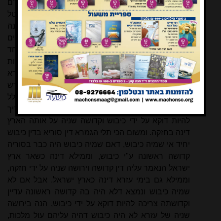
דנתחדש בזה דין מחודש בירושה שניה. ועיין ברמב"ם
שכתב דירושה ראשונה היה ע"י כיבוש, בטל הכיבוש בטל
הקדושה, אבל ירושה שניה על ידי חזקה וחזקה אינה
בטילה. ועיין במפרשים שלא הביאו מקור ויסוד לדברים
אלו, ופשוט שמקורו מירושלמי זה, דנתחדש דין מיוחד
לקידוש וירושה שניה דא"צ לכיבוש, שהרי עול מלכות
עליהם ולא שייך כלל כיבוש, וכל זה נאמר בה בהקרא
דוהטיבך והרבך מאבותיך. ובאמת דבקרא זה אינו מפורש
על איזה זמן נתחדש הדין. וצריך לומר דאינו תלוי כלל
בזמן, אלא הדין הנאמר בזה הוא דקדושה ראשונה צריך
להיות דוקא על ידי כיבוש וקדושה שניה על אותה הארץ
דינה
בחזקה. ומשום הכי תלי הגמרא דין סוריא בדין כיבוש
יחיד אי שמיה כיבוש, דאם שמיה כיבוש היה כבר בסוריה
קדושה ראשונה ע"י כיבוש, וממילא
דינה
כשאר ארץ
ישראל הנאמר עליה דין קדושה וירושה שניה על ידי חזקה,
וממילא גם בימי עזרא
דינה
כארץ ישראל. אבל אם לא
שמיה כיבוש ונמצא דלא היה בה קדושה ראשונה עדיין
וקדושתה צריכה להיות דוקא על ידי כיבוש, הנה בירושה
שניה של עזרא לא היה כיבוש דהיה עליהם עול מלכות,