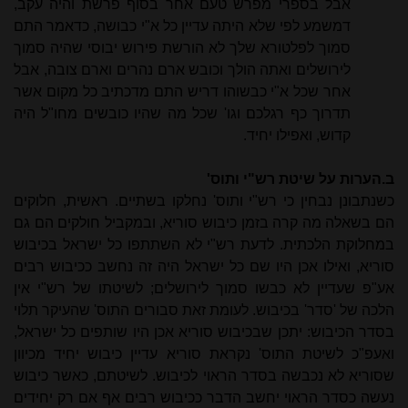
אבל בספרי מפרש טעם אחר בסוף פרשת והיה עקב,
דמשמע לפי שלא היתה עדיין כל א"י כבושה, כדאמר התם
סמוך לפלטורא שלך לא הורשת פירוש יבוסי שהיה סמוך
לירושלים ואתה הולך וכובש ארם נהרים וארם צובה, אבל
אחר שכל א"י כבשוהו דריש התם מדכתיב כל מקום אשר
תדרוך כף רגלכם וגו' שכל מה שהיו כובשים מחו"ל היה
קדוש, ואפילו יחיד.
ב.הערות על שיטת רש"י ותוס'
כשנתבונן נבחין כי רש"י ותוס' נחלקו בשתיים. ראשית, חלוקים
הם בשאלה מה קרה בזמן כיבוש סוריא, ובמקביל חולקים הם גם
במחלוקת הלכתית. לדעת רש"י לא השתתפו כל ישראל בכיבוש
סוריא, ואילו אכן היו שם כל ישראל היה זה נחשב ככיבוש רבים
אע"פ שעדיין לא כבשו סמוך לירושלים; לשיטתו של רש"י אין
הלכה של 'סדר' בכיבוש. לעומת זאת סבורים התוס' שהעיקר תלוי
בסדר הכיבוש: יתכן שבכיבוש סוריא אכן היו שותפים כל ישראל,
ואעפ"כ לשיטת התוס' נקראת סוריא עדיין כיבוש יחיד מכיוון
שסוריא לא נכבשה בסדר הראוי לכיבוש. לשיטתם, כאשר כיבוש
נעשה כסדר הראוי יחשב הדבר ככיבוש רבים אף אם רק יחידים