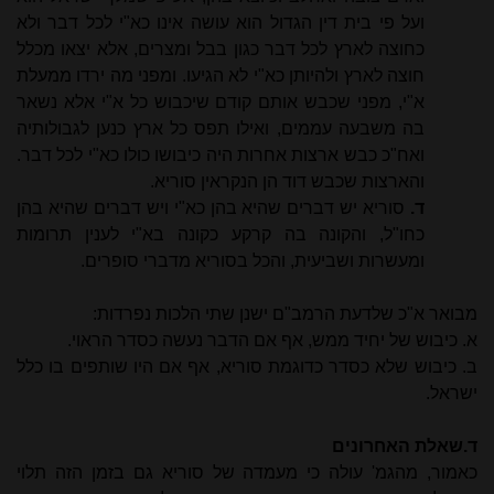
ועל פי בית דין הגדול הוא עושה אינו כא"י לכל דבר ולא
כחוצה לארץ לכל דבר כגון בבל ומצרים, אלא יצאו מכלל
חוצה לארץ ולהיותן כא"י לא הגיעו. ומפני מה ירדו ממעלת
א"י, מפני שכבש אותם קודם שיכבוש כל א"י אלא נשאר
בה משבעה עממים, ואילו תפס כל ארץ כנען לגבולותיה
ואח"כ כבש ארצות אחרות היה כיבושו כולו כא"י לכל דבר.
והארצות שכבש דוד הן הנקראין סוריא.
ד.
סוריא יש דברים שהיא בהן כא"י ויש דברים שהיא בהן
כחו"ל, והקונה בה קרקע כקונה בא"י לענין תרומות
ומעשרות ושביעית, והכל בסוריא מדברי סופרים.
מבואר א"כ שלדעת הרמב"ם ישנן שתי הלכות נפרדות:
א. כיבוש של יחיד ממש, אף אם הדבר נעשה כסדר הראוי.
ב. כיבוש שלא כסדר כדוגמת סוריא, אף אם היו שותפים בו כלל
ישראל.
ד.שאלת האחרונים
כאמור, מהגמ' עולה כי מעמדה של סוריא גם בזמן הזה תלוי