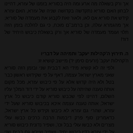
אך ורק בשאלה מה ארע ומה היה בסוריא בזמנו של עזרא, דהיינו
לבחון האם סוריא נתקדשה בקדושה שניה של עזרא, האם עזרא
קידש את סוריא אם לאו, ולאור זאת לקבוע את מעמדה של סוריא;
אך מהגמרא עולה, וכן ברמב"ם מוכח, כי גם להלכה בזמן הזה
תלוי ועומד מעמדה של סוריא אך ורק בשאלת כיבוש היחיד של
דוד!
ה. תירוץ ה'קהילות יעקב' ותמיהה על דבריו
ה'קהילות יעקב' (זרעים סימן יד) מיישב קושיא זו:
ולפי זה לא קשיא מידי הא דבבית שני ובזמן הזה סוריא
שאני מארץ ישראל עצמה, דאף על פי שקידוש ראשון כבר
בטל ולא היה קדוש אלא על פי כיבוש עזרא, מכל מקום
אותה טענה שהיתה על כיבוש סוריא על ידי דוד המלך עליו
השלום, דהיינו לפי שכבש סוריא קודם כיבוש כל ארץ
ישראל, אותה טענה עצמה איכא בכיבוש סוריא שעל ידי
עזרא, שהרי גם עזרא לא כיבש וקידש כל ארץ ישראל,
כדאמרינן סוף פרק דיבמות הרבה כרכים כבשו עולי
מצרים ולא כבשו עולי בבל וכו', ושפיר נדונית כיבוש סוריא
על ידי עזרא כדין כיבוש יחיד, ושפיר שייכא גם בבית שני