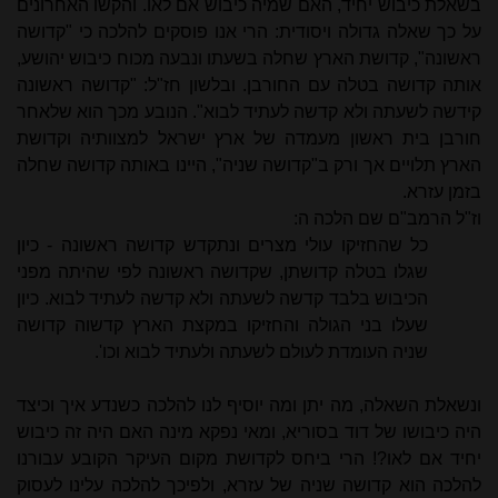
בשאלת כיבוש יחיד, האם שמיה כיבוש אם לאו. והקשו האחרונים
על כך שאלה גדולה ויסודית: הרי אנו פוסקים להלכה כי "קדושה
ראשונה", קדושת הארץ שחלה בשעתו ונבעה מכוח כיבוש יהושע,
אותה קדושה בטלה עם החורבן. ובלשון חז"ל: "קדושה ראשונה
קידשה לשעתה ולא קדשה לעתיד לבוא". הנובע מכך הוא שלאחר
חורבן בית ראשון מעמדה של ארץ ישראל למצוותיה וקדושת
הארץ תלויים אך ורק ב"קדושה שניה", היינו באותה קדושה שחלה
בזמן עזרא.
וז"ל הרמב"ם שם הלכה ה:
כל שהחזיקו עולי מצרים ונתקדש קדושה ראשונה - כיון
שגלו בטלה קדושתן, שקדושה ראשונה לפי שהיתה מפני
הכיבוש בלבד קדשה לשעתה ולא קדשה לעתיד לבוא. כיון
שעלו בני הגולה והחזיקו במקצת הארץ קדשוה קדושה
שניה העומדת לעולם לשעתה ולעתיד לבוא וכו'.
ונשאלת השאלה, מה יתן ומה יוסיף לנו להלכה כשנדע איך וכיצד
היה כיבושו של דוד בסוריא, ומאי נפקא מינה האם היה זה כיבוש
יחיד אם לאו?! הרי ביחס לקדושת מקום העיקר הקובע עבורנו
להלכה הוא קדושה שניה של עזרא, ולפיכך להלכה עלינו לעסוק