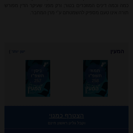
כמה וכמה דינים המוזכרים בטור; ורק מפני שעיקר הדין מפורש
תורה אינו טעם מספיק להשמטתם ע"י מרן המחבר.
ה
ש
המעין
ישן יותר
}
תמוז
ניסן
תשפ"ו
תשפ"ו
257
258
הצטרף כמנוי
וקבל גליון ראשון חינם