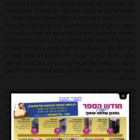
ומזה שהשמיטו רוב הפוסקים הדין של הבא במחתרת כותב בעל
המאמר שיתכן שאינו נוהג בזמן הזה, כיון שאין לנו היום סנהדרין
הדן דיני נפשות. דומה לזה דין בועל ארמית שקנאין פוגעין בו
שפסקו הרמב"ם, אולם בשו"ע אבן העזר סי' טו סע' ב לא התירו
בפירוש, אלא כתב הבא על הגויה, אם לא פגעו בו קנאין ולא
הלקוהו בי"ד, עונשו מפורש בדברי קבלה. ותמה החלקת מחוקק
'לא ידעתי למה השמיט דין של קנאין פוגעין בו שכתבו הרמב"ם
והטור'. ומביא שיש מי שתירץ דדין זה נוהג רק כשיש סנהדרין
שדנים דיני נפשות, ואז הקנאי דינו כסנהדרין, אבל בזמן הזה שאין
סנהדרין אפילו קנאי אסור להרוג. ומכאן אפשר להקיש לדין גנב
הבב"מ.
לפענ"ד אם נקבל את הדעה שהמחבר לא כתבו בשו"ע מפני
שדעתו שאינו נוהג בזה"ז, והרמ"א באמת חולק עליו, אפשר לומר
שיצא נפקא מינא לדינא בזה"ז בין המחבר להרמ"א. דבסימן שנו
סע' ז כתוב ברמ"א 'ואפילו למ"ד אומן קונה בשבח כלי לא נאמר
דהרי הוא של אומן ולא של בעלים, דמ"מ צריך להחזירו לבעלים
מכח דינא דמלכותא דינא, דהכי נהוג עכשיו להחזיר כל גניבה
אפילו לאחר יאוש ושינוי רשות מכח דינא דמלכותא דינא'. מקור