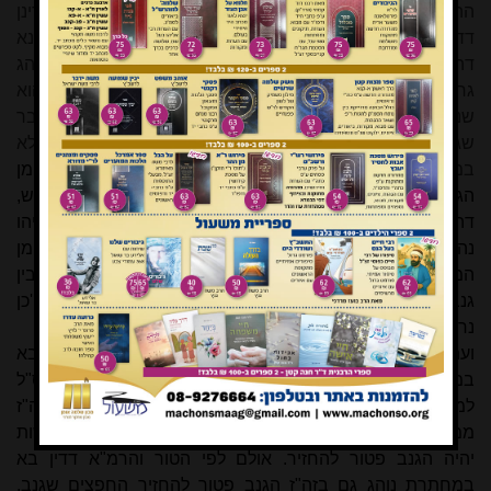
ההלכה בתרומת הדשן. והש"ך כותב 'אע"ג דהוכחתי דלא אמרינן
דד"ד מה שהוא נגד דת תורתינו, מ"מ דיינינן הכי שפיר בלישנא
דהכי נהיגי עכשיו, כלומר דגם בישראל נהיגי כן... ואע"ג דמנהג
גרוע שהוא נגד דין תורה לא אזלינן בתריה, י"ל דהאי מנהג הוא
שנתקן כך, ופשיטא דיש ביד הדור לתקן תקנות' וכו'. מעניין הדבר
שגם להלן בסימן שסח הובא אותה תקנה רק ברמ"א ולא
במחבר, וז"ל
'וסתם גניבה הוי יאוש אפילו בגוי, ואם כן הקונה מן
הגנב לא היה צריך להחזיר הגניבה אלא אם כן ידעינן דלא נתיאש,
דהא קנאה ביאוש ושינוי רשות כמו שנתבאר לעיל סי' שנ"ג. מיהו
נהגו להחזיר כל גניבה (תרומת הדשן סי' ש"ט), ואין לשנות מן
המנהג (טור), וכמו שנתבאר לעיל סימן שנ"ו. ואין חלוק בזה בין
גנב לגזלן, דבכל ענין מחזיר דמיו ונוטל את שלו'. ומסיק הרמ"א 'כן
נראה לי'.
ועתה תבנא לדינא, שאם נקבל ששיטת המחבר היא שדין בא
במחתרת אינו נוהג בזה"ז, ואם גם התקנה של הרמ"א לא ס"ל
למרן, א"כ ה"ה בבא במחתרת כיון דלא קננהו בדמים בזה"ז
ממילא חייב הגנב להחזיר הגניבה; אבל אם יש יאוש ושינוי רשות
יהיה הגנב פטור להחזיר. אולם לפי הטור והרמ"א דדין בא
במחתרת נוהג גם בזה"ז הגנב פטור להחזיר החפצים שגנב,