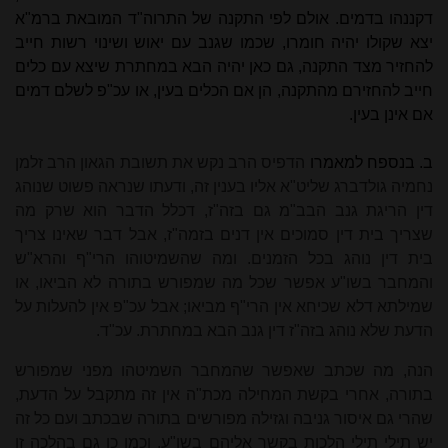
דקננהו בדמים. אולם לפי התקנה של התרוה"ד המובאת ברמ"א
יצא שקולו יהיה חומרו, שכמו שגנב עם יאוש ושינוי רשות חייב
להחזיר מצד התקנה, גם כאן יהיה הבא במחתרת שיצא עם כלים
חייב להחזירם מהתקנה, הן אם הכלים בעין, או עכ"פ לשלם דמים
אם אינן בעין.
ב. בנספח למאמרו
הדפיס הרב נקש את תשובת הגאון הרב זלמן
נחמיה גולדברג שליט"א אליו בענין זה, ודעתו שנראה פשוט שנוהג
דין הריגת גנב הבב"מ גם בזה"ז, דכלל הדבר הוא שרק מה
שצריך בית דין סמוכים אין דנים בזמה"ז, אבל דבר שאינו צריך
בית דין נוהג בכל הזמנים. ומה שהשמיטוהו הרי"ף והרא"ש
והמחבר בשו"ע אפשר שכל מה שמפורש בתורה לא הביאו, או
שמילתא דלא שכיחא אין הרי"ף מביאו; אבל עכ"פ אין להעלות על
הדעת שלא נוהג בזה"ז דין גנב הבא במחתרת. עכ"ד.
הנה, מה שכתב שאפשר שהמחבר השמיטהו מפני שמפורש
בתורה, אחרי בקשת המחילה מכת"ה אין זה מתקבל על הדעת,
שהרי גם איסור גניבה וגזילה מפורשים בתורה שבכתב ועם כל זה
יש תילי תילי הלכות בקשר אליהם בשו"ע, וכמו כן גם בהלכה זו