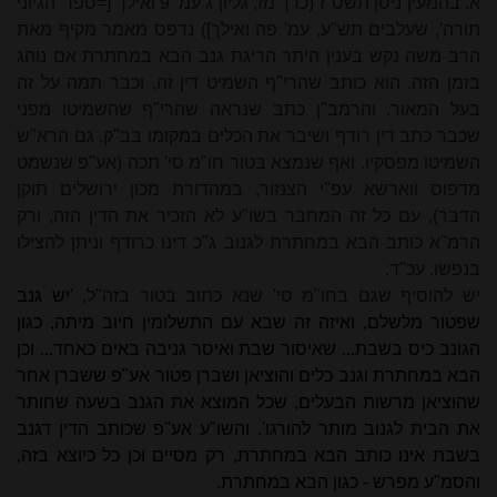
א. בהמעין ניסן תשס"ז (כרך מז, גליון ג עמ' 9 ואילך [=ספר 'הגיוני
תורה', שעלבים תש"ע, עמ' פה ואילך]) נדפס מאמר מקיף מאת
הרב משה נקש בענין היתר הריגת גנב הבא במחתרת אם נוהג
בזמן הזה. הוא כותב שהרי"ף השמיט דין זה, וכבר תמה על זה
בעל המאור. והרמב"ן כתב שנראה שהרי"ף שהשמיטו מפני
שכבר כתב דין רודף ושיבר את הכלים במקומו בב"ק. גם הרא"ש
השמיטו מפסקיו. ואף שנמצא בטור חו"מ סי' תכה (אע"פ שנשמט
מדפוס ווארשא עפ"י הצנזור, במהדורת מכון ירושלים תוקן
הדבר), עם כל זה המחבר בשו"ע לא הזכיר את הדין הזה, ורק
הרמ"א כותב הבא במחתרת לגנוב ג"כ דינו כרודף וניתן להצילו
בנפשו. עכ"ד.
יש להוסיף שגם בחו"מ סי' שנא כתוב בטור בזה"ל, '
יש גנב
שפטור מלשלם, ואיזה זה שבא עם התשלומין חיוב מיתה, כגון
הגונב כיס בשבת... שאיסור שבת ואיסר גניבה באים כאחד... וכן
הבא במחתרת וגנב כלים והוציאן ושברן פטור אע"פ ששברן אחר
שהוציאן מרשות הבעלים, שכל המוצא את הגנב בשעה שחותר
את הבית לגנוב מותר להורגו'. והשו"ע אע"פ שכותב הדין דגנב
בשבת אינו כותב הבא במחתרת, רק מסיים וכן כל כיוצא בזה,
והסמ"ע מפרש - כגון הבא במחתרת.