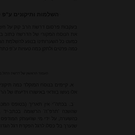
השלמות ותיקונים ע"פ כ
בעקבות פרסום דרשת הרב קוק על חשיב
את הנוסח המקורי של הדרשה כתוב בכ
כמעט כל השערותינו בנוגע להשלמת המ
כמה פרטים ולתקן כמה טעויות ע"פ כתה"
העמוד הראשון של דרשת הדגל בכ
א. קיימים בנוסח המוקלד כמה תיקוני
אלו נעשו בוודאי באישורו וידיעתו של הרב
ב. בכתה"י אין תאריך (בטופס המכ
שהשנה 'תרפ"ה' הרשומה בכתב-יד ב
כהשערה, על ידי מי שהעותק המודפס 
שנערך בל' כסלו לרגל הפקדת דגל הגדו