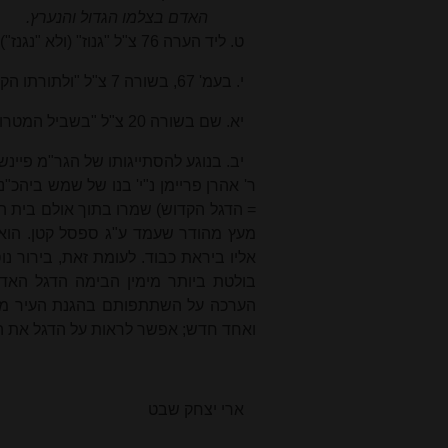
האדם בצלמו הגדול והנערץ.
ט. ליד הערה 76 צ"ל "גנוז" (ולא "נגנז").
י. בעמ' 67, בשורה 7 צ"ל "ולתורתו הקדושה", ולא "ולתורתנו" כפי ששיערנו.
יא. שם בשורה 20 צ"ל "בשביל המטרות הקדושות האצורות" ("האצור" הוא טעות המדפיס).
ר' אהרן פריימן נ"י' בנו של שמש ביהכ"
= הדגל הקדוש) שמרו בתוך אולם בית הכ
מעץ מהודר שעמד ע"ג ספסל קטן. הוא 
אליו ביראת כבוד. לעומת זאת, בירור נ
בולטת ביותר מימין הבימה הדגל האד
הערכה על השתתפותם בהגנת העיר מפנ
ואחד חדש; אפשר לראות על הדגל את הכ
ארי יצחק שבט