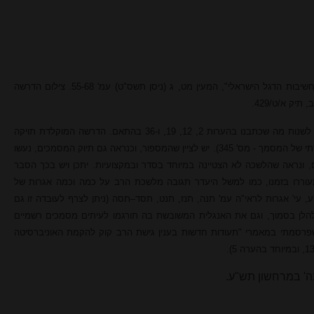
ארי יצחק שבט, "דרשת הרב קוק זצ"ל על חשיבות הדגל הישראלי", המעין מט, ג (ניסן תשס"ט) עמ' 55-68. צילום הדרשה
ק א/ט/429.
תודתי לר"ז נוימן על ההערה. על פי זה ראוי לשנות מה שכתבנו בהערות 2, 12, 19, ו-36 בהתאם. הדרשה המוקלדת תויקה
בלשכת הרב בו' בטבת (על פי המספור הסדרתי של המסמך - מס' 345). יש לציין שהמספור, וכנראה גם תיוק המסמכים, נעשו
 ונראה שהלשכה לא הצטיינה במיוחד בסדר ובמקצועיות. יתכן ויש בכך הסבר
תעוררו בזמנו, כמו למשל היעדר תגובה מלשכת הרב על כמה וכמה אגרות של
 עי' אגרות לראי"ה עמ' תנה, תנז, תנט, תסד–תסה (ניתן לצרף לעובדה זו גם
לן בסמוך, וגם את האנגלית המשובשת בה תורגמו לעיתים מסמכים רשמיים
שפרס
מתי
במאמרי "תעודות חדשות בענין גישת הרב קוק להקמת האוניברסיטה
בה' במרחשון תש"ע.