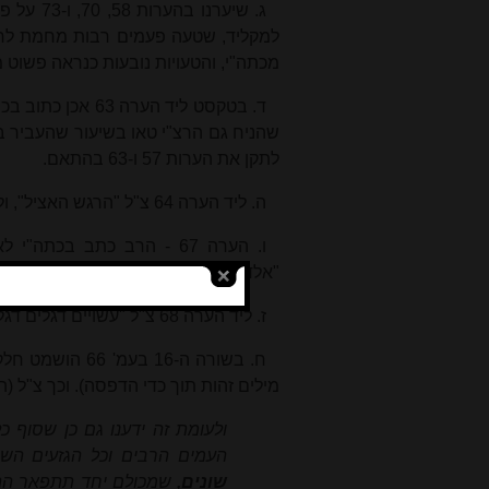
ג. שיערנ
למקליד, שטעה פעמים רבות מחמת לחץ
מכתה"י, והטעויות נובעות כנראה פשוט
ד. בטקסט ליד הערה 63 אכן כתוב בכתה"י "המפותחת בצורה
שהניח גם הרצ"י טאו בשיעור שהעביר בנ
לתקן את הערות 57 ו-63 בהתאם.
ה. ליד הערה 64 צ"ל "הרגש האציל", ולא "האצילי" כפי ששיערנו.
ו. הערה 67 - הרב כתב בכ
"אלדים" ולפעמים "אלקינו".
ז. ליד הערה 68 צ"ל "עשויים דגלים דגלים" (פעמיים), ולא כבמודפס.
ח. בשורה ה-16 
מילים זהות תוך כדי הדפסה). וכך צ"ל (
ולעומת זה ידענו גם כן שסוף כ
העמים הרבים וכל הגזעים השו
שונים,
שמכולם יחד תתפאר ההר