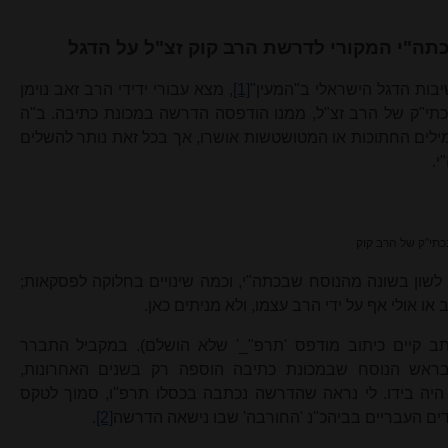
תה"י המקורי לדרשת הרב קוק זצ"ל על הדגל
ות הדגל הישראלי ב"המעין"
[1]
, מצא עבורי ידידי
הרב זאב
נוימן
תי"ק של הרב זצ"ל, ממנו הודפסה הדרשה במכונת כתיבה. ב"ה
ילים החתוכות או המטושטשות אושרו, אך בכל זאת נותר להשלים
י.
תי"ק של הרב קוק
 לשון בשונה מהנוסח שבכתה"י, וכמה שינויים בחלוקה לפסקאות;
 או אולי אף על ידי הרב עצמו, ולא מניתים כאן.
תב קיים כיתוב מודפס 'תרפ"_' שלא הושלם). במקביל התברר
ראש הנוסח שבמכונת כתיבה הוספה רק בשנים האחרונות,
היה בידו. לי נראה שהדרשה נכתבה בכסלו תרפ"ו, סמוך לטקס
דים העבריים בביהכ"נ 'החורבה' שבו נישאה הדרשה
[2]
.