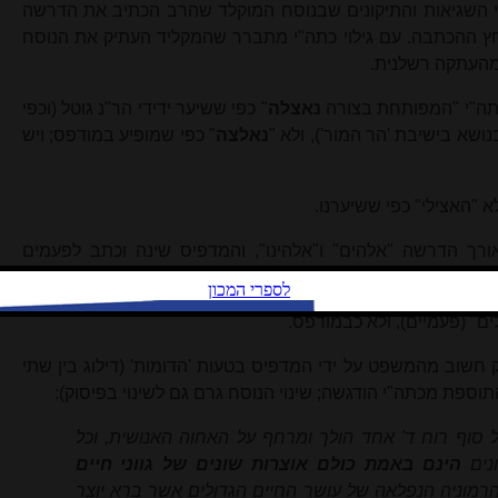
ו בהערות 58, 70, ו-73 על פי השגיאות והתיקונים שבנוסח המוקלד שהרב הכתיב את הדרשה
 ההכתבה. עם גילוי כתה"י מתברר שהמקליד העתיק את הנוסח
 מהעתקה רשלנית.
נאצלה
" כפי ששיער ידידי הר"נ גוטל (וכפי
ושא בישיבת 'הר המור'), ולא "
נאלצה
" כפי שמופיע במודפס; ויש
תה"י לאורך הדרשה "אלהים" ו"אלהינו", והמדפיס שינה וכתב לפעמים
בעמ' 66 הושמט חלק חשוב מהמשפט על ידי המדפיס בטעות 'הדומות' (דילוג בין שתי
התוספת מכתה"י הודגשה; שינוי הנוסח גרם גם לשינוי בפיסוק):
ל סוף רוח ד' אחד הולך ומרחף על האחוה האנושית, וכל
נים
הינם באמת כולם אוצרות שונים של גווני חיים
מוניה הנפלאה של עושר החיים הגדולים אשר ברא יוצר