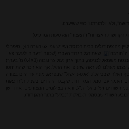
יב. בנוגע להסתייגותו של הגר"מ פיינשטיין מהנפת דגלים בבית הכנסת (עיי"ש עמ' 62 הערה 44), סיפר לי
נ ה"חורבה"
[3]
, שאת דגל הגדוד העברי (שׁכונה "דער הייליגער פאן"
נסת משמאל לכניסה, בתוך ארון נעול צר וגבוה (3
X
0.4 מ' בערך)
עצמו מעולם לא ראה שהניפו את הדגל, אך הוא זוכר שהתייחסו
וסף העלה שבביהכ"נ "אלט-נוי-שול" שבפראג מונף עד היום בצורה
ום הענקי עם סמל המגן דוד, שקבלו היהודים בשנת ת"ח כאות
י השוודים
(עי' בהע' הנ"ל, וראה בצילומים המצו
רפי
ם, אחד ישן
ובע השוודי שבסמליות-בולטת "נבלע" בתוך המגן דוד).