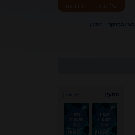
סל קניות
תרומות
שיו במחקר
המעין
המעין
ישן יותר
}
תמוז
ניסן
תשפ"ו
תשפ"ו
257
258