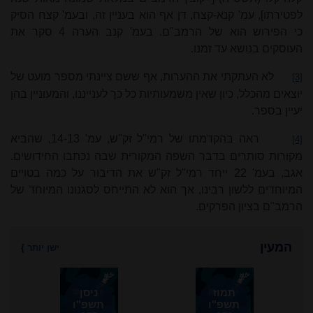
לפטירתו], עמ' קנא-קצח, דן אף הוא בעניין זה, ובעמ' קצח הסיק
כי הפירוש הוא של הרמב"ם. בעמ' קנב הערה 4 סקר את
העוסקים בנושא עד זמנו.
לא העתקתי את ההערות, אף ששם ציינתי מספר מועט של
[3]
יוצאים מהכלל, כיון שאין משמעותיות כל כך לענייננו, והמעוניין בהן
יעיין בספר.
ראה בהקדמתו של רמי"ל זק"ש, עמ' 14-13, שהביא
[4]
מקורות סותרים בדבר השפה המקורית שבה נכתבו החידושים.
אגב, בעמ' 22 ייחד רמי"ל זק"ש את הדיבור על כמה בטויים
המיוחדים ללשון רבינו, אך הוא לא התייחס לסגנונו המיוחד של
הרמב"ם בציון הפרקים.
המעין
ישן יותר
}
תמוז
ניסן
תשפ"ו
תשפ"ו