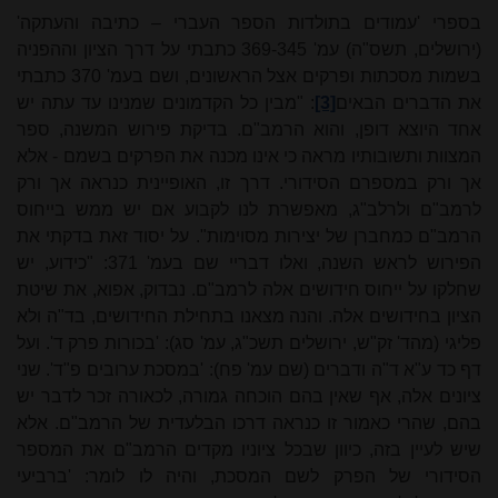
בספרי 'עמודים בתולדות הספר העברי – כתיבה והעתקה'
(ירושלים, תשס"ה) עמ' 369-345 כתבתי על דרך הציון וההפניה
בשמות מסכתות ופרקים אצל הראשונים, ושם בעמ' 370 כתבתי
את הדברים הבאים
[3]
: "מבין כל הקדמונים שמנינו עד עתה יש
אחד היוצא דופן, והוא הרמב"ם. בדיקת פירוש המשנה, ספר
המצוות ותשובותיו מראה כי אינו מכנה את הפרקים בשמם - אלא
אך ורק במספרם הסידורי. דרך זו, האופיינית כנראה אך ורק
לרמב"ם ולרלב"ג, מאפשרת לנו לקבוע אם יש ממש בייחוס
הרמב"ם כמחברן של יצירות מסוימות". על יסוד זאת בדקתי את
הפירוש לראש השנה, ואלו דבריי שם בעמ' 371:
"כידוע, יש
שחלקו על ייחוס חידושים אלה לרמב"ם. נבדוק, אפוא, את שיטת
הציון בחידושים אלה. והנה מצאנו בתחילת החידושים, בד"ה ולא
פליגי (מהד' זק"ש, ירושלים תשכ"ג, עמ' סג): 'בכורות פרק ד'. ועל
דף כד ע"א ד"ה ודברים (שם עמ' פח): 'במסכת ערובים פ"ד'. שני
ציונים אלה, אף שאין בהם הוכחה גמורה, לכאורה זכר לדבר יש
בהם, שהרי כאמור זו כנראה דרכו הבלעדית של הרמב"ם. אלא
שיש לעיין בזה, כיוון שבכל ציוניו מקדים הרמב"ם את המספר
הסידורי של הפרק לשם המסכת, והיה לו לומר: 'ברביעי