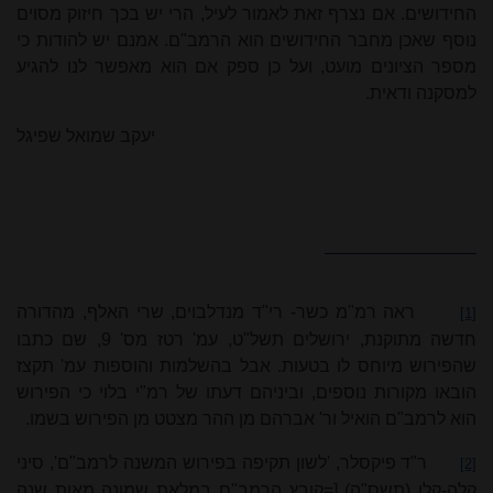
החידושים. אם נצרף זאת לאמור לעיל, הרי יש בכך חיזוק מסוים
נוסף שאכן מחבר החידושים הוא הרמב"ם. אמנם יש להודות כי
מספר הציונים מועט, ועל כן ספק אם הוא מאפשר לנו להגיע
למסקנה ודאית.
יעקב שמואל שפיגל
ראה רמ"מ כשר- רי"ד מנדלבוים, שרי האלף, מהדורה
[1]
חדשה מתוקנת, ירושלים תשל"ט, עמ' רטז מס' 9, שם כתבו
שהפירוש מיוחס לו בטעות. אבל בהשלמות והוספות עמ' תקצז
הובאו מקורות נוספים, וביניהם דעתו של רמ"י בלוי כי הפירוש
הוא לרמב"ם הואיל ור' אברהם מן ההר מצטט מן הפירוש בשמו.
ר"ד פיקסלר, 'לשון תקיפה בפירוש המשנה לרמב"ם', סיני
[2]
קלה-קלו (תשס"ה) [=קובץ הרמב"ם במלאת שמונה מאות שנה