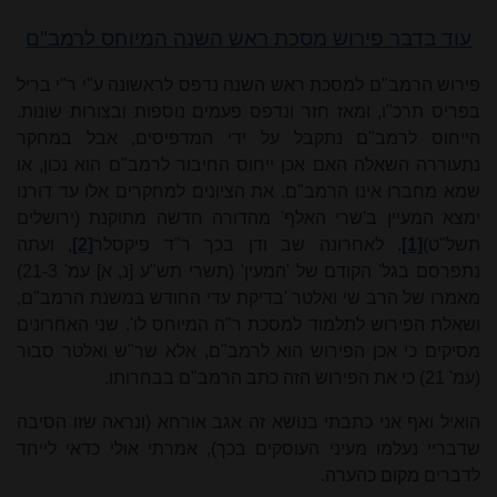
עוד בדבר פירוש מסכת ראש השנה המיוחס לרמב"ם
פירוש הרמב"ם למסכת ראש השנה נדפס לראשונה ע"י ר"י בריל
בפריס תרכ"ו, ומאז חזר ונדפס פעמים נוספות ובצורות שונות.
הייחוס לרמב"ם נתקבל על ידי המדפיסים, אבל במחקר
נתעוררה השאלה האם אכן ייחוס החיבור לרמב"ם הוא נכון, או
שמא מחברו אינו הרמב"ם. את הציונים למחקרים אלו עד דורנו
ימצא המעיין ב'שרי האלף' מהדורה חדשה מתוקנת (ירושלים
תשל"ט)
[1]
. לאחרונה שב ודן בכך ר"ד פיקסלר
[2]
, ועתה
נתפרסם בגל' הקודם של 'המעין' (תשרי תש"ע [נ, א] עמ' 21-3)
מאמרו של הרב שי ואלטר 'בדיקת עדי החודש במשנת הרמב"ם,
ושאלת הפירוש לתלמוד למסכת ר"ה המיוחס לו'. שני האחרונים
מסיקים כי אכן הפירוש הוא לרמב"ם, אלא שר"ש ואלטר סבור
(עמ' 21) כי את הפירוש הזה כתב הרמב"ם בבחרותו.
הואיל ואף אני כתבתי בנושא זה אגב אורחא (ונראה שזו הסיבה
שדבריי נעלמו מעיני העוסקים בכך), אמרתי אולי כדאי לייחד
לדברים מקום כהערה.