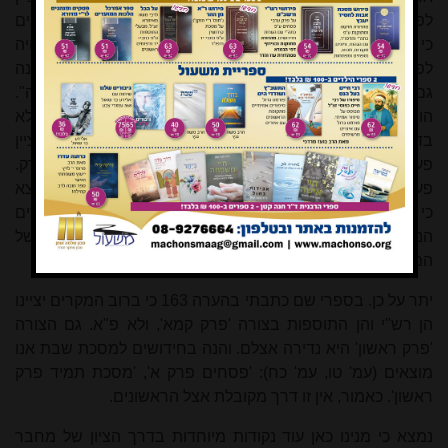
לפי המספר הסידורי של הפרק. ביחס לשאר הפרקים אנו רואים
כי ככל שמספרו הסידורי של הפרק עולה, סביר יותר שהציון יהיה
לפי שמו של הפרק ולא לפי מספרו הסידורי. אגב, מסקנה זו נכונה
גם לגבי בעלי התוספות, הואיל וגם בהם ערכתי בדיקה דומה".
הוספתי שם כי יש להניח כי זו דרכם של שאר הראשונים, אבל לא
בדקתי זאת. והנה אנו רואים בחידושים שלפנינו כי המחבר ציין
פעמיים במסכת ראש השנה 'פרק ד', ולא ציין לשמו של הפרק.
פעם אחת (חידושיו למגילה עמ' קג) כתב: פסחים פרק ח. נמצא
כי אף כאן קיים ייחוד מסוים בשיטת הציון של מחבר החידושים
הנ"ל לראש השנה ולשאר המסכתות, וגם בפרקים מאוחרים של
המסכת הוא מציין את הפרק לפי מספרו הסידורי.
יתר על כן. בספרי שם כתבתי בהערה 163 כי ברוב המקרים יציינו
הן רש"י והן התוספות בצורה 'פרק קמא', ולא פ"א. גם הצורה
'פרק ראשון' היא נדירה אצלם. והנה בחידושים למסכת שבת אנו
מוצאים (עמ' טו, עמ' כח): 'פסחים פרק א', 'מסכת תמיד פרק
ראשון'. כאמור, אין זו דרך מקובלת אצל הראשונים.
נמצא כי מנינו כאן עוד נקודות מיוחדות בדרך הציון של מחבר