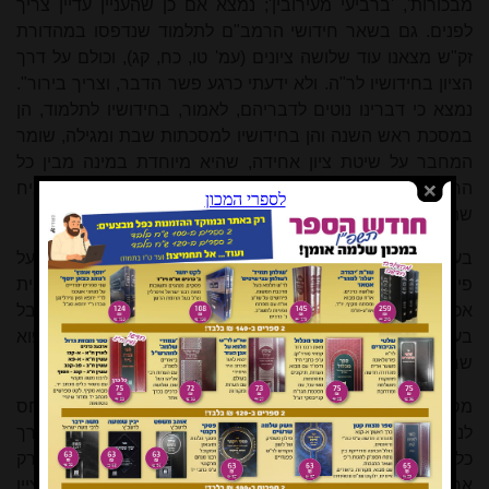
מבכורות', 'ברביעי מעירובין'; נמצא אם כן שהעניין עדיין צריך
לפנים. גם בשאר חידושי הרמב"ם לתלמוד שנדפסו במהדורת
זק"ש מצאנו עוד שלושה ציונים (עמ' טו, כח, קג), וכולם על דרך
הציון בחידושיו לר"ה. ולא ידעתי כרגע פשר הדבר, וצריך בירור".
נמצא כי דברינו נוטים לדבריהם, לאמור, בחידושיו לתלמוד, הן
במסכת ראש השנה והן בחידושיו למסכתות שבת ומגילה, שומר
המחבר על שיטת ציון אחידה, שהיא מיוחדת במינה מבין כל
הראשונים הידועים לנו ואופיינית רק לרמב"ם, וא"כ סביר להניח
שהוא הוא מחבר החידושים לראש השנה.
בעניין שינוי שיטת הציון, חשבתי בעת שכתבתי את ספרי (אף על
פי שלא פרסמתי זאת בספר, לא זכור לי משום מה) כי בערבית
אכן יש להקדים את המספר לפרק וכפי שנהג הרמב"ם, אבל
בעברית מקובל לומר את המספר לאחר הפרק. אפשר אפוא
שחידושיו לתלמוד נכתבו בעברית
[4]
, וזו הסיבה לשינוי הלשון.
מסקנה נוספת שכתבתי בספרי, אבל לא השתמשתי בה ביחס
לנושא שלפנינו, נכתבה בעמ' 381: "לפרק ראשון יציין רש"י בדרך
כלל על פי המספר הסידורי, ולא על פי שם הפרק. ביחס לפרק
אחרון אנו רואים כי רש"י נוהג לציין 'פרק בתרא', ואין הוא מציין