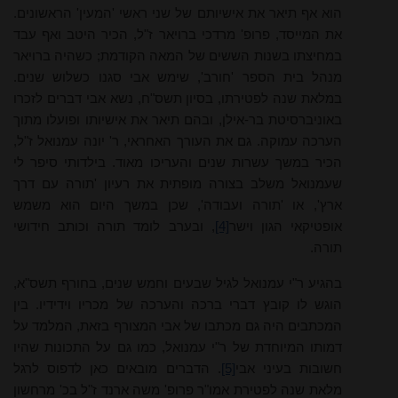
הוא אף תיאר את אישיותם של שני ראשי 'המעין' הראשונים.
את המייסד, פרופ' מרדכי ברויאר ז"ל, הכיר היטב ואף עבד
במחיצתו בשנות הששים של המאה הקודמת; כשהיה ברויאר
מנהל בית הספר 'חורב', שימש אבי סגנו כשלוש שנים.
במלאת שנה לפטירתו, בסיון תשס"ח, נשא אבי דברים לזכרו
באוניברסיטת בר-אילן, ובהם תיאר את אישיותו ופועלו מתוך
הערכה עמוקה. גם את העורך האחראי, ר' יונה עמנואל ז"ל,
הכיר במשך עשרות שנים והעריכו מאוד. בילדותי סיפר לי
שעמנואל משלב בצורה מופתית את רעיון 'תורה עם דרך
ארץ', או 'תורה ועבודה', שכן במשך היום הוא משמש
אופטיקאי הגון וישר
[4]
, ובערב לומד תורה וכותב חידושי
תורה.
בהגיע ר"י עמנואל לגיל שבעים וחמש שנים, בחורף תשס"א,
הוגש לו קובץ דברי ברכה והערכה של מכריו וידידיו. בין
המכתבים היה גם מכתבו של אבי המצורף בזאת, המלמד על
דמותו המיוחדת של ר"י עמנואל, כמו גם על התכונות שהיו
חשובות בעיני אבי
[5]
. הדברים מובאים כאן לדפוס לרגל
מלאת שנה לפטירת אמו"ר פרופ' משה ארנד ז"ל בכ' מרחשון