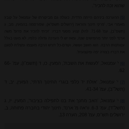
שהוא זכה להכיר'.
[5]
ההערכה ביניהם הייתה הדדית, כעולה גם מביקורתו של עמנואל על קובץ
מאמרי אבי, 'פרקי חינוך והוראה' (ירושלים תשס"א), שפורסמה בהמעין, מב, ג
(תשס"ב), עמ' 71-68. להלן קטע מסוף דבריו: 'זכיתי להכיר את פרופ' משה
ארנד לפני יותר מחמישים שנה, ומאז יש לי הערכה גדולה כלפיו, לא מעט בגלל
ענוותנותו הרבה. הוא חושב ועושה, וקודם-כל דורש הרבה מעצמו ומצליח לסגנן
את דבריו בצורה יפה ומקצועית'.
י' עמנואל, 'לעשות את השבת', המעין, כו, ד (תשמ"ו), עמ' 66-
[6]
62.
י' עמנואל, 'אזלת יד כלפי בוגרי החינוך הדתי', המעין, יב, ד
[7]
(תשל"ב), עמ' 41-34.
י' עמנואל, 'האב מחנך את בנו לתפילה בציבור', המעין, יז, ג
[8]
(תשל"ד), עמ' 6-3. וראה מ' ארנד, חינוך יהודי בחברה פתוחה, ב,
ירושלים תש"ס, עמ' 208, הערה 13.