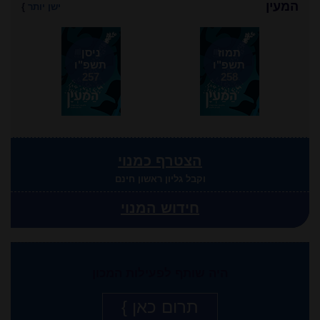
המעין
ישן יותר
}
תמוז
ניסן
תשפ"ו
תשפ"ו
257
258
הצטרף כמנוי
וקבל גליון ראשון חינם
חידוש המנוי
היה שותף לפעילות המכון
תרום כאן }