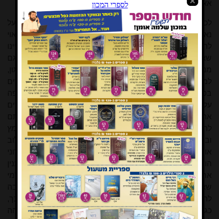
אאריך ואסתפק בהסבר קצר כדי להבהיר את כוונתי.
לכל לראש אציין את מידתך להקפיד בעת ובעונה אחת על
נאמנות גמורה – נאמנות לתוה''ק, ואף לכל אדם ולכל ענין, שראוי
להיות נאמן לו – ועל יושר גמור, בחינת 'דובר אמת בלבבו', דהיינו
שאינו דובר אלא את האמת שבלבבו. לא פעם נכשלים גם
מנהיגים, ואפילו תלמידי חכמים, ב''נאמנות" למסגרת, לארגון,
למפלגה וכיו''ב על חשבון יושרם האישי, וזאת כאשר הם אומרים
בפומבי את מה שהמסגרת הארגונית מצפה מהם, ואף כופה
עליהם, שיאמרו, אע''פ שבסתר ליבם הם יודעים, שאינם אומרים
את האמת השלמה אלא חצי אמת בלבד, אותו החצי שבכוונתם
להחדירו ללבבות. העמדות שנקטת והדעות שהבעת באומץ
ובבהירות במאמריך הרבים ב'המעין' הם בעיניי מופתים לשילוב
אופטימלי של יושר ונאמנות. אחת הדוגמאות העולה כרגע בזכרוני
הוא מאמרך על השבת במדינת ישראל – אורות וצללים
[6]
. ענין
אחר הוא, שאתה מגלם בחייך את ההוכחה לכך, שאפשר גם למי
שאין תורתו אומנותו לקיים מצות לימוד תורה בהידור ולהגיע בה
להשגים גדולים. אין ספק, שהרבה מתביעותיך הקשורות בכך,
כגון החובה לארגן שיעורי תורה ברמה עניינית ודידקטית גבוהה