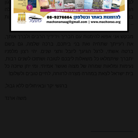
לבעלי בתים צעירים שאינם עוד חובשי בית המדרש
[7]
, וכגון
החובה המוטלת על האב, ודווקא עליו, לחנך את בנו לתפילה
בציבור קבועה ונאותה
[8]
– ואין אלה אלא שתי דוגמאות מני רבות
– ראויות להדגשה ולהזכרה חוזרת גם היום.
מבקש אני אפוא להימנות עם חבריך וידידיך הרבים ולברך אותך,
את רעייתך שתחיה ואת בני ביתכם, ברכה שלמה, גם בשם
ברטה אשתי, לרגל הגיעך ליובל וחצי שנים. יהי רצון מלפניו
יתברך שיתמלאו כל משאלות ליבכם לטובה ושתזכו לשנים רבות,
נעימות ומלאות שמחה של מצוה ואושר אמיתי. ומי יתן שיזכה כל
בית ישראל לצאת במהרה מצרה לרווחה, לחיים טובים ולשלום!
ברגשי יקר ובאיחולים ללא גבול,
משה ארנד