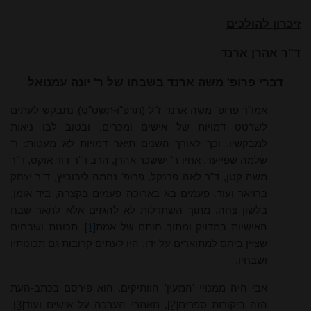
זיכרון להולכים
ד"ר אהרן ארנד
דברי פרופ' משה ארנד בשבחו של ר' יונה עמנואל
אמו"ר פרופ' משה ארנד ז"ל (תרפ"ו-תשס"ט) נתבקש לעתים
לשרטט דמויות של אישים ומכרים, ובטוב לבו ניאות
למבקשיו. וכך לאורך השנים תיאר דמויות לא מעטות: ר'
שלמה שפייער, אחיו ר' יששכר אהרן, הרב ד"ר דוד אוקס, ד"ר
משה קטן, ד"ר לאה פרנקל, פרופ' נחמה ליבוביץ, ד"ר יצחק
ברויאר ועוד. פעמים בא בארוכה פעמים בקצרה, ביד אומן,
בלשון צחה, מתוך השתדלות לא להגזים אלא לתאר שבח
האישיות במדויק ומתוך חותם של אמת
[1]
. תכונות ושבחים
שציין ביחס למתוארים על ידו, היו לעתים קרובות גם תכונותיו
ושבחיו.
אבי היה ממנויי 'המעין' הוותיקים. הוא פירסם בכתב-העת
הזה ביקורות ספרים
[2]
, מאמרי הערכה על אישים ועוד
[3]
.