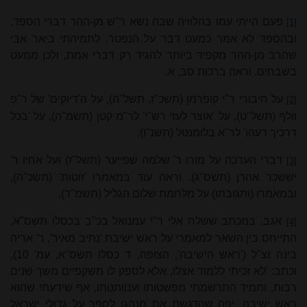
פעם הייתי עמו בהלוויה שבה נשא ר"ש מן-ההר דברי הספד,
[1]
ובהספד לא אמר כמעט דבר על הנפטר. לתמיהתי ביאר אבי
שהרב מן-ההר מקפיד ביותר להגיד רק דברי אמת, ולכן ממעט
בשבחים. וראה ברכות סב, א.
על חיבורי ר"י קופרמן (תשכ"ז, תשל"ה), על ה'דיוקים' של ר"פ
[2]
וולף (תשל"ט), על 'אוצר לעזי רש"י' לר"מ קטן (תשמ"ה), על 'בכל
דרכיך דעהו' לר"א בלומנטל (תשנ"ו).
דברי הערכה על מורו ר' שלמה שפייער (תשל"ז) ועל אחיו ר'
[3]
יששכר אהרן (תשס"ג). וראה עוד במאמרו 'זוטות' (תשכ"ה),
ובמאמרו (ותגובתו) על מלחמת שלום הגליל (תשמ"ד).
אגב, במכתב ששלח אלי ר"י עמנואל בכ"ב בכסלו תשס"א,
[4]
התייחס בין השאר למאמרי על ראש ישיבת 'נתיב מאיר', ר' אריה
בינה זצ"ל ('ראש הישיבה', הצופה, ד כסלו תשס"א, עמ' 10),
וכתב: 'לא זכיתי ללמוד אצלו, אלא לספק לו משקפיים משך שנים
רבות, ותמיד התרש
מתי
מפשטותו וענוותנותו, אף שידעתי שהוא
ראש ישיבה. יפה שהדגשת את מנהגו לספר על גדולי ישראל