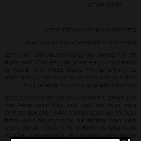
תשס"ט. תנצב"ה.
ב"ה ירושלים ת"ו, אור ליום יח בכסלו תשס"א
למכובדי היקר, ר' יונה עמנואל שליט''א, שלום רב וברכה!
איני זוכר בוודאות, מתי נפגשנו לראשונה: האם היה זה לפני
כחמישים שנה (בחורף תשי''א, ואולי בקיץ תש''י), כאשר ביקרת
בבית הילדים של פא''י בהנוביל שבאזור פריס, שעבדתי בו
כמחנך? או שמא הכרנו זה את זה עוד לפני כן, כאשר למדנו
עברית כאן בירושלים, שנינו יחד עם ר' שמואל אחיך נ''י?
והנה, מאז ועד היום היה לנו לעתים עניין משותף לענות בו בפנים
שונות: בעסקי בית הספר 'חורב' בכלל ובדרכי הוראת תורה
שבעל פה שם בפרט; במסגרת 'המעין', שפה ושם כתבתי בו
משהו, בגמ''ח מסויימת, ועוד. אני מציין כל זאת כמבוא להבעת
הערכה עמוקה וכנה לאישיותך, לדרכך ולפעליך המגוונים והרבים
עד מאד. אמנם אין אומרים 'בפניו' אלא מקצת שבחו, ועל כן לא