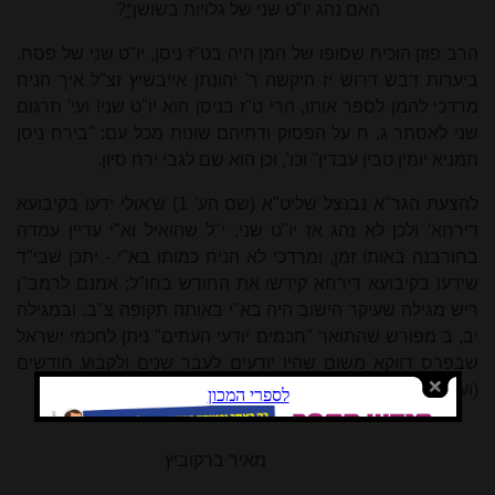
האם נהג יו"ט שני של גלויות בשושן
*
?
הרב פוזן הוכיח שסופו של המן היה בט"ז ניסן, יו"ט שני של פסח.
ביערות דבש דרוש יז היקשה ר' יהונתן אייבשיץ זצ"ל איך הניח
מרדכי
להמן
לספר אותו, הרי ט"ז בניסן הוא יו"ט שני! ועי' תרגום
שני לאסתר ג, ח על הפסוק ודתיהם שונות מכל עם: "בירח ניסן
תמניא יומין טבין עבדין" וכו', וכן הוא שם לגבי ירח סיון.
להצעת הגר"א נבנצל שליט"א (שם הע' 1) ש'אולי ידעו בקיבועא
דירחא' ולכן לא נהג אז יו"ט שני, י"ל שהואיל וא"י עדיין עמדה
בחורבנה באותו זמן, ומרדכי לא הניח כמותו בא"י - יתכן שבי"ד
שידעו בקיבועא דירחא קידשו את החודש בחו"ל; אמנם לרמב"ן
ריש מגילה שעיקר הישוב היה בא"י באותה תקופה צ"ב. ובמגילה
יב, ב מפורש שהתואר "חכמים יודעי העתים" ניתן לחכמי ישראל
שבפרס דווקא משום שהיו יודעים לעבר שנים ולקבוע חודשים
(וע"ע ביערות דבש תחילת הדרוש הנ"ל).
מאיר ברקוביץ