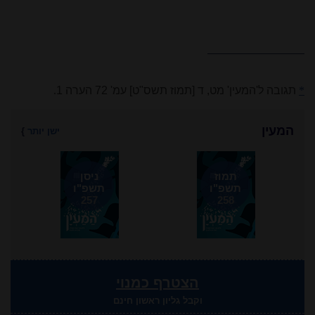
*
תגובה ל'המעין' מט, ד [תמוז תשס"ט] עמ' 72 הערה 1
.
המעין
ישן יותר
}
תמוז
ניסן
תשפ"ו
תשפ"ו
257
258
הצטרף כמנוי
וקבל גליון ראשון חינם