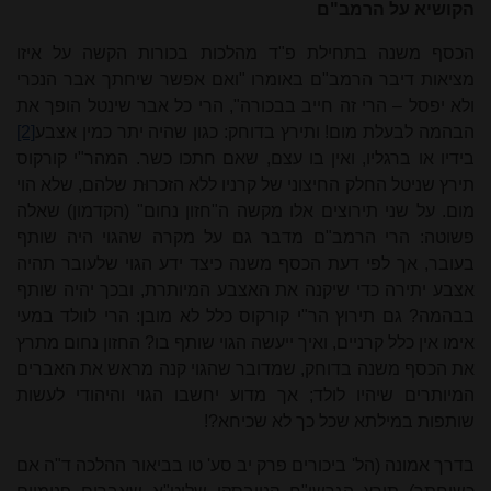
הקושיא על הרמב"ם
הכסף משנה בתחילת פ"ד מהלכות בכורות הקשה על איזו
מציאות דיבר הרמב"ם באומרו "ואם אפשר שיחתך אבר הנכרי
ולא יפסל – הרי זה חייב בבכורה", הרי כל אבר שינטל הופך את
הבהמה לבעלת מום! ותירץ בדוחק: כגון שהיה יתר כמין אצבע
[2]
בידיו או ברגליו, ואין בו עצם, שאם חתכו כשר. המהר"י קורקוס
תירץ שניטל החלק החיצוני של קרניו ללא הזכרוּת שלהם, שלא הוי
מום. על שני תירוצים אלו מקשה ה"חזון נחום" (הקדמון) שאלה
פשוטה: הרי הרמב"ם מדבר גם על מקרה שהגוי היה שותף
בעובר, אך לפי דעת הכסף משנה כיצד ידע הגוי שלעובר תהיה
אצבע יתירה כדי שיקנה את האצבע המיותרת, ובכך יהיה שותף
בבהמה? גם תירוץ הר"י קורקוס כלל לא מובן: הרי לוולד במעי
אימו אין כלל קרניים, ואיך ייעשה הגוי שותף בו? החזון נחום מתרץ
את הכסף משנה בדוחק, שמדובר שהגוי קנה מראש את האברים
המיותרים שיהיו לולד; אך מדוע יחשבו הגוי והיהודי לעשות
שותפות במילתא שכל כך לא שכיחא?!
בדרך אמונה (הל' ביכורים פרק יב סע' טו בביאור ההלכה ד"ה אם