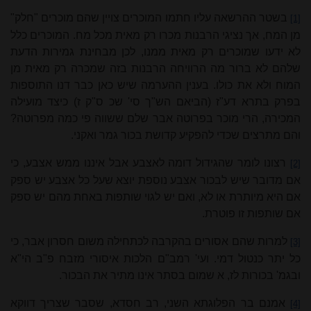
בשטר ההרשאה עליו חתמו המוכרים צויין שהם מוכרים "חלק"
[1]
מן המח, אך נציגי הרבנות מכרו רק מאית מכל מח. המוכרים כלל
לא ידעו שמוכרים רק מאית ממנו, לכן מבחינת גמירות הדעת
שלהם לא ברור מה הרוויחה הרבנות בזה שמכרה רק מאית מן
המוח ולא את כולו. בענין ההערמה שיש כאן כבר דנו התוספות
בפרק בתרא דע"ז (הביאם הש"ך סי' שכ ס"ק ז) כיצד מועילה
המכירה, הרי מוכר בפרוטה אבר שלם ששווה פי כמה מפרוטה?
והם מתרצים שכדי להפקיע קדושת בכור גמר ואקני.
רצונו לומר שהגידול דומה לאצבע אבל איננו ממש אצבע, כי
[2]
אם מדובר שיש לבכור אצבע נוספת יוצא שעל כל אצבע יש ספק
אם היא מיותרת או לא, ואם יש לגוי שותפות באחת מהם יש ספק
אם שותפות זו פוטרת.
למרות שהם אסורים בהקרבה לכתחילה משום חסרון אבר, כי
[3]
כל יתר כנטול דמי. ועי' רמב"ם הלכות איסורי מזבח פ"ב הי"א
ובגמ' בכורות לז, א שמום בסתר אינו
מתי
ר את הבכור.
אמנם בר הפלוגתא השני, רב חסדא, שסבר שצריך דווקא
[4]