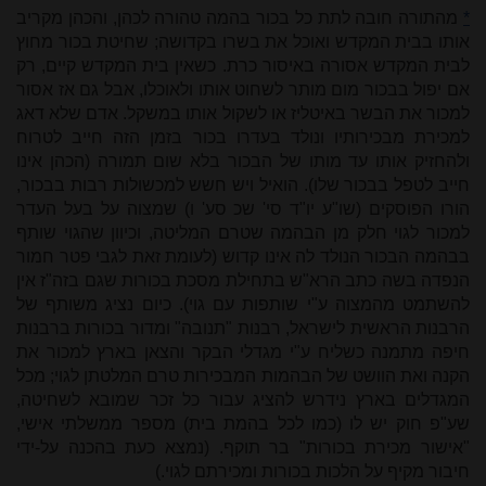
*
מהתורה חובה לתת כל בכור בהמה טהורה לכהן, והכהן מקריב
אותו בבית המקדש ואוכל את בשרו בקדושה; שחיטת בכור מחוץ
לבית המקדש אסורה באיסור כרת. כשאין בית המקדש קיים, רק
אם יפול בבכור מום מותר לשחוט אותו ולאוכלו, אבל גם אז אסור
למכור את הבשר באיטליז או לשקול אותו במשקל. אדם שלא דאג
למכירת מבכירותיו ונולד בעדרו בכור בזמן הזה חייב לטרוח
ולהחזיק אותו עד מותו של הבכור בלא שום תמורה (הכהן אינו
חייב לטפל בבכור שלו). הואיל ויש חשש למכשולות רבות בבכור,
הורו הפוסקים (שו"ע יו"ד סי' שכ סע' ו) שמצוה על בעל העדר
למכור לגוי חלק מן הבהמה שטרם המליטה, וכיוון שהגוי שותף
בבהמה הבכור הנולד לה אינו קדוש (לעומת זאת לגבי פטר חמור
הנפדה בשה כתב הרא"ש בתחילת מסכת בכורות שגם בזה"ז אין
להשתמט מהמצוה ע"י שותפות עם גוי). כיום נציג משותף של
הרבנות הראשית לישראל, רבנות "תנובה" ומדור בכורות ברבנות
חיפה מתמנה כשליח ע"י מגדלי הבקר והצאן בארץ למכור את
הקנה ואת הוושט של הבהמות המבכירות טרם המלטתן לגוי; מכל
המגדלים בארץ נידרש להציג עבור כל זכר שמובא לשחיטה,
שע"פ חוק יש לו (כמו לכל בהמת בית) מספר ממשלתי אישי,
"אישור מכירת בכורות" בר תוקף. (נמצא כעת בהכנה על-ידי
חיבור מקיף על הלכות בכורות ומכירתם לגוי.)