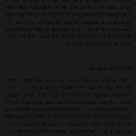
כשיחתך) תירץ הגרשי"ח קנייבסקי שליט"א שאברים פנימיים
יתרים, כמו כוליא (=כליה), אינם פוסלים משום מום משום שהם
נחשבים מום שבסתר
[3]
, ואם כן כל אבר יתר שהגוי קונה אותו
ונעשה שותף בו בבהמה אינו פוטר מן הבכורה. גם על תירוץ זה
קשה קושיית החזון נחום, מדוע יעשה הגוי שותפות בכוליא נוספת
שרוב הסיכויים שכלל אינה קיימת? יוצא אם כן שקושיית הכסף
משנה על הרמב"ם במקומה עומדת.
מכירת קנה וושט לגוי
התוספות במס' עבודה זרה (עא, א ד"ה רב אשי) כתבו: "ונראה
להחמיר להקנות לגוי דבר שעושה אותה טריפה, כגון הריאה
והראש מן הבהמה". וכן כתב הש"ך שם ס"ק ג, שראוי להחמיר
למכור לגוי אבר שהנשמה תלויה בו. הבנת התוספות בסוגיית
הגמרא היא כדעת רש"י, שרב הונא שסובר שאפילו מום קל פוטר
מן הבכורה
מתי
יחס בדבריו לדעתם של רב חסדא ורבא ש
דווקא
שותפות של גוי באבר שהנשמה תלויה בו פוטרת, אבל לרב הונא
וכן לדעת ר'
יוחנן
"
אפילו
אין לגוי שותפות אלא באוזנה שאם היה