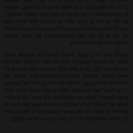
כלומר אבר שחיות הבהמה תלויה בו. רש"י כותב שאבר שעושהו
נבילה, כגון וושט (כלומר צינור האוכל היוצא מן הפה לעבר הקיבה)
או גרגרת (הצינור היוצא מהפה לריאות ודרכו נושמת הבהמה),
אם לגוי יש חלק בו הבכור פטור מן הבכורה לכולי עלמא; ואכן
הגרי"ש אלישיב שליט"א הנהיג במכירת הבכורות הארצית למכור
לגוי את שניהם, את הקנה (הוא הגרוגרת) ואת הוושט, למרות
שכאמור די במכירת אחד מהם.
בשולחן ערוך הרב (בסוף הלכות פסח) כתב שהמנהג אצלם
למכור את הבהמה המבכירה כולה לגוי לפני ההמלטה; אולם לא
נהגו להחמיר בכך, וקיים ספק גדול בגמירות דעת במכירה כזו
שאינה מכירה אמיתית. המוכרים באמצעות מדור בכורות של
הרה"ר היו רגילים בעבר להקנות לגוי חלק מן המח של הבהמה,
כי רצו למכור אבר שהנשמה תלויה בו, כפי שכתב הש"ך הנ"ל
שראוי להחמיר. אמנם כיון שהמח הינו חלק סחיר, ויש לו מחיר
בשוק, ואם היו מוכרים לגוי את המח כולו היה חשש שאין למוכרים
גמירות דעת למכור מח של עשרות בהמות תמורת תשלום סמלי,
לכן הוחלט שהמוכרים ימכרו רק מאית מן המח ולא את כולו
[1]
.