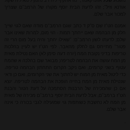
משמע
שכל
אוזנו קאמר, "מדאתקיף ליה רב נחמן לימא ליה שקול
אודנא וזיל"; זהו לדעת הבית יוסף מקורו של הרמב"ם שצריך
למכור אבר שלם.
אמנם הט"ז שם ס"ק ד כתב שגם הרמב"ם מודה שאם לגוי שייך
חלק מן הבהמה שאם ייחתך תמות - הוי מום, למרות שאינו אבר
שלם; לדעתו לשון הרמב"ם: "שאילו יחתך והיה בעל מום הרי זה
פטור"
מתי
יחס גם לחלק מהאבר. לפי הט"ז יש לעיין בהלכות
טריפות בדיני נקובת המח (יורה דעה סימן לא) האם נטילת מאית
מן המח עושה את הבהמה לטריפה; מבואר שם בהלכה א שהמח
עטוף בשני קרומים, ואם ניקב הקרום התחתון הבהמה טריפה.
כדי ליטול מאית מן המוח יש לחתוך את שני הקרומים, ואם כן ודאי
שנטילת מאית מן המח בחייה הופכת את הבהמה לטריפה. יוצא
אם כן שהמכירה של הרבנות הסתמכה על דעת הטור והבנת
הט"ז ברמב"ם, אבל לדעת הבית יוסף ברמב"ם מכירה של מאית
מן המח לא נחשבת כשותפות גוי שמועילה לגבי בכורה כי אינה
אבר שלם.