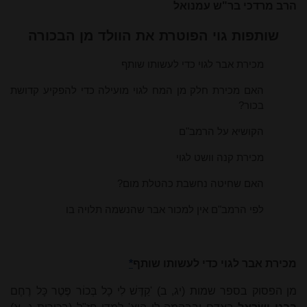
הרב מרדכי
בר
"ש עמנואל
שותפות גוי הפוטרת את הוולד מן הבכורה
מכירת אבר לגוי כדי לעשותו שותף
האם מכירת חלק מן המח לגוי מועילה כדי להפקיע קדושת
בכור?
הקושיא על הרמב"ם
מכירת קנה וושט לגוי
האם שחיטה נחשבת כהטלת מום?
לפי הרמב"ם אין למכור אבר שהנשמה תלויה בו
מכירת אבר לגוי כדי לעשותו שותף
*
מן הפסוק בספר שמות (יג, ב) 'קַדֶּשׁ לִי כָל בְּכוֹר פֶּטֶר כָּל רֶחֶם