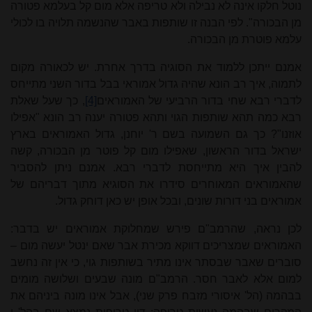
נוטל חלקו אינה לא נבילה ולא טריפה אלא מום קל בעלמא פטורה
מן הבכורה". לפי הבנה זו שותפות באבר שהנשמה תלויה בו לכולי
עלמא פוטרת מן הבכורה.
אמנם ייתכן ללמוד את הסוגיה בדרך אחרת. יש לכאורה מקום
לתמוה, איך רב הונא שהיה גדול אמוראי בבל בדור השני מתייחס
לדברי רבא שחי בדור הרביעי של האמוראים
[4]
, כך שעל שאלת
רבא כמה תהא שותפות הגוי ותהא פטורה יענה רב הונא "אפילו
אוזנו"? כך גם השמועה בשם ר'
יוחנן
, גדול האמוראים בארץ
ישראל בדור הראשון, שאפילו מום קל פוטר מן הבכורה, קשה
להבין איך היא
מתי
יחסת לדברי רבא. אמנם ניתן להסביר
שהאמוראים המאוחרים סידרו את הסוגיא מתוך דבריהם של
אמוראים בני דורות שונים, ובכל אופן יש כאן דוחק גדול.
לכן נראה, שהרמב"ם פירש שמחלוקת אמוראים יש בדבר:
האמוראים שמצריכים דווקא מכירת אבר שאם ינטל יעשה מום –
סוברים שאבר שבסתר אינו
מתי
ר בשותפות גוי, כי אין זה נחשב
למום אלא לאבר חסר. הרמב"ם מונה שבעים ושלושה מומים
בבהמה (הל' איסורי מזבח פרק שני), אבל אינו מונה ביניהם את