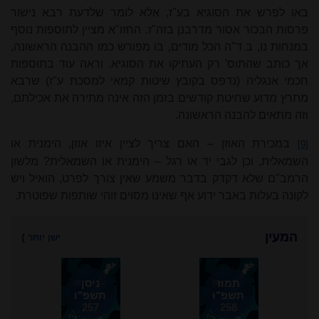
באו לפרש את הסוגיא בע"ז, אלא לומר שלדעת רבא נישור
פרסות הבכור אסור מדרבנן בזה"ז. החזו"א מציין לתוספות נוסף
במנחות נו, ב ד"ה הכל מודים, בו מפורש כמו ההבנה הראשונה,
אך כותב שהתוס' רק העתיקו את הסוגיא. וראה עוד בתוספות
חכמי אנגליה (נדפס בקובץ שיטות קמאי למסכת ע"ז) שרבא
מתרץ מדוע שחיטת קודשים בזמן הזה אינה מתירה את אכילתם,
וזה מתאים להבנה הראשונה.
במכירת האוזן – האם צריך לציין איזו אוזן, הימנית או
[9]
השמאלית, וכן לגבי יד או רגל – הימנית או השמאלית? מלשון
הרמב"ם שלא דקדק בדבר משמע שאין צורך לפרט, הואיל ויש
לקונה בעלות באבר ידוע אף שאינו מסוים זוהי שותפות שפוטרת.
המעין
ישן יותר
}
תמוז
ניסן
תשפ"ו
תשפ"ו
257
258