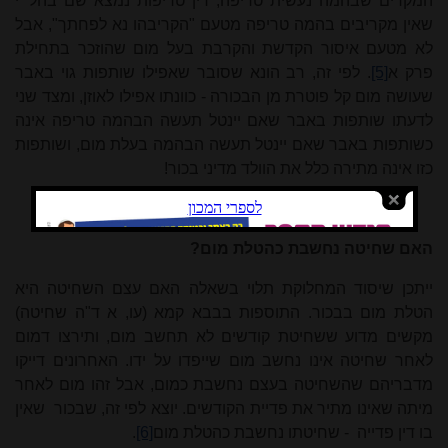
המקרים שבהמה נעשית טריפה; דין טריפות נמצא שם בהל' י
שאין מקריבים בהמה טריפה מטעם "הקריבהו נא לפחתך", אבל
לא מטעם איסור הקדשת והקרבת בעל מום שהוזכר בתחילת
פרק א
[5]
. לפי זה, רב הונא שסובר שאפילו שותפות גוי באבר
שעושה מום קל פוטרת מן הבכורה - כוונתו אפילו לאוזן, ומצד שני
לדעתו שותפות באבר שאם יינטל תעשה הבהמה טריפה אינה
כשותפות באבר שאם יינטל תעשה הבהמה בעלת מום, ושותפות
כזו אינה
מתי
רה כלל את הוולד מדיני בכור!
האם שחיטה נחשבת כהטלת מום?
ייתכן שיסוד המחלוקת תלוי בשאלה האם עצם השחיטה היא
הטלת מום בבכור. התוספות בבבא קמא (עו, א ד"ה שחיטה)
מקשים מדוע ששחיטת קודשים לא תחשב מום, ותירצו דמום
לאחר שחיטה אינו נחשב מום שייפדו על ידו. האחרונים דייקו
מדבריהם שהשחיטה בעצם נחשבת כמום, אבל זהו מום לאחר
מיתה שאינו
מתי
ר את פדיית הקודשים. יוצא לפי זה, שבכור
שאין
בו דין פדייה
- שחיטתו נחשבת כהטלת מום
[6]
.