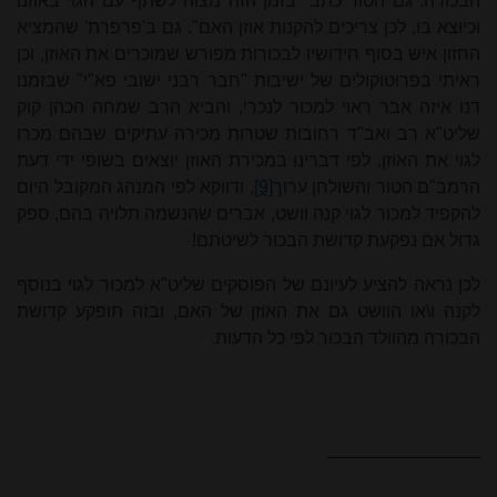
הבכורה. גם הטור כתב "בזמן הזה מצוה לשתף עם הגוי באוזנו
וכיוצא בו, לכן צריכים להקנות אוזן האם". גם ב'פרפרת' שהמציא
החזון איש בסוף חידושיו לבכורות מפורש שמוכרים את האוזן, וכן
ראיתי בפרוטוקולים של ישיבות "חבר רבני ישובי פא"י" שבזמנו
דנו איזה אבר ראוי למכור לנכרי, והביא הרב שמחה הכהן קוק
שליט"א רב ואב"ד רחובות שטרות מכירה עתיקים שבהם מכרו
לגוי את האוזן. לפי דברינו במכירת האוזן יוצאים בשופי ידי דעת
הרמב"ם הטור והשולחן ערוך
[9]
, ודווקא לפי המנהג המקובל היום
להקפיד למכור לגוי קנה וושט, אברים שהנשמה תלויה בהם, ספק
גדול אם נפקעת קדושת הבכור לשיטתם!
לכן נראה להציע לעיונם של הפוסקים שליט"א למכור לגוי בנוסף
לקנה ו\או הוושט גם את האוזן של האם, ובזה תופקע קדושת
הבכורה מהוולד הבכור לפי כל הדעות.