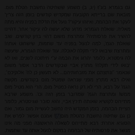
גם בגמרא בע"ז (יג, ב) משמע ששחיטה נחשבת הטלת מום.
מובאת שם ברייתא הקובעת שמקדיש קודשים בזמן הזה צריך
לעקר את הבהמה, ואיזהו עיקור? נועל את הדלת בפניה והיא מתה
מאליה. שואלת הגמרא: מדוע שלא יעשה לה עיקור אחר, דהיינו
להשיר את פרסותיה? ומתרצת משום דהוי בזיון קודשים. שוב
שואלת הגמ', למה לנעול בפניה עד שתמות, שישחוט אותה!
ומתרצת שיבואו לידי תקלה לאוכלה. עוד שואלת הגמרא, שיעשה
לה גיסטרא, כלומר יהרוג את הבמה ע"י חיתוכה לשנים, ואז לא
יבואו לידי תקלה! מתרץ אביי שבקודשים הדבר אסור משום
שנאמר "ונתצתם את מזבחותיהם... לא תעשון כן לה' אלוקיכם",
ואילו רבא מתרץ מפני שנראה שמטיל מום בקודשים. מקשה
הגמ' על רבא, הרי לא רק נראה כמטיל מום, הרי הוא מטיל מום
ממש! ומתרצת הגמ' שמדובר בזמן הזה וכו'. משמע שרבא
מתי
יחס לקושיא שאותה תירץ אביי, והוא סובר שגיסטרא, כלומר
חציית הבהמה, בזמן המקדש היה נחשב לעשיית מום גמור, ואם
כן גם שחיטה נחשבת כהטלת מום
[7]
! אמנם אפשר לפרש את
הסוגיא אחרת: רבא
מתי
יחס לשאלה הראשונה מפני מה אינו
מנשר את פרסותיה של הבהמה במקום לנעול אותה עד שתמות,