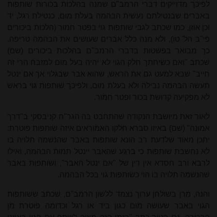
לפיכך מדוייקים דברי הרמב"ם שמנה בהלכות בכורות שותפות
באברים שבנטילתם נעשית הבהמה בעלת מום, כנטילת רגל, יד
וכן אוזן, כמו שכתב לגבי שותפות גוי בפטר חמור (הלכות ביכורים
פי"ב הל' טו), ולא מנה כלל אברים שעושים את הבהמה טריפה.
כך מבואר בפשטות בדברי הרמב"ם בהלכות ביכורים (שם)
שכתב "ואם כשיחתך חלק הגוי לא יהיה בעל מום למזבח הרי זה
חייב" שבא למעט גם את הראש, שהוא אבר שבגלוי אך אם ינטל
תעשה הבהמה נבילה ולא בעלת מום, ולפיכך שותפות גוי בראש
לא מפקיעה קדושת בכור ופטר חמור.
לאור זאת מיושבת הנקודה שהתחבט בה הגר"ח קניבסקי ב"דרך
אמונה" (שם) באיזו סברא חלקו האמוראים איזה שותפות פוטרת:
יתכן מאוד שלדעת רב הונא שותפות באבר שהנשמה תלויה בו
לא נחשבת שותפות כי ברגע שהאבר יינטל תמות הבהמה, ואילו
לרבא ורב חסדא אין דין של "אם ינטל האבר", ושותפות באבר
שהנשמה תלויה בו הוי כשותפות גוי בכל הבהמה.
והנה, מרן בשולחן ערוך נצמד ללשון הרמב"ם, שכתב ששותפות
הגוי באבר שעושה מום כגון ביד או רגל וכדומה פוטרת מן