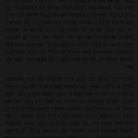
בִּבְנֵי יִשְׂרָאֵל
בָּאָדָם וּבַבְּהֵמָה לִי הוּא' למדו חז"ל (בכורות ג, א)
שדין בכור בהמה נוהג רק בבהמת ישראל ולא בבהמת גוי. מה
הדין בבהמה ששייכת בשותפות לישראל ולגוי? לדעת רבי
יהודה
היא חייבת בבכורה, ולדעת חכמים היא פטורה, כי הם מפרשים
"כל בכור בבני ישראל" עד שיהיה כל הבכור של ישראל. מסקנת
הגמרא שהשותפות של הגוי כדי לפטור את הוולד מן הבכורה
יכולה להיות הן בוולד (בעודו ברחם) והן ע"י שותפות באם לפני
ההמלטה; ששותפות באם פוטרת את הוולד מדין בכור לומדים מן
הפסוק (שמות לד, יט) "כָּל פֶּטֶר רֶחֶם לִי וְכָל
מִקְנְךָ
תִּזָּכָר פֶּטֶר שׁוֹר
וָשֶׂה".
האמוראים נחלקו שם האם צריך להקנות לגוי אבר שהנשמה
תלויה בו, כלומר שאם יינטל תיעשה הָאֵם (הפרה, הכבשה או העז)
נבילה או טריפה, או ששותפות גוי באבר שאִם יהיה בו מום ייפסל
הבכור לקרבן מספיקה כדי להסיר מן הוולד דין בכור. אם אוזן
תינטל מן הבהמה למשל, הבהמה תמשיך לחיות כמקדם, היא רק
תהיה בעלת מום. להלכה פוסק השו"ע (יו"ד סימן שכ סע' ד) שדי
בשותפות באוזן וכד', אך הש"ך (ס"ק ג) כותב שטוב להחמיר
לעשות שותפות באבר שעושה את הבהמה נבילה או טריפה,