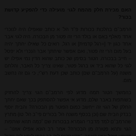
האם מכירת חלק מהמח לגוי מועילה כדי להפקיע קדושת
בכור?
הרמב"ם בהלכות בכורות פ"ד הל' א כותב שאפילו היה לנוכרי
אחד מאלף באֵם או בולד הרי זה פטור מן הבכורה. היה לגוי אבר
אחד כגון יד [=רגל קדמית] או רגל, רואים כל שאילו יחתך יהיה
בעל מום הרי זה פטור, ואם אפשר שיחתך אבר הנכרי ולא יפסל
– חייב בבכורה. הטור בסימן שכ כותב שהוא הדין נמי אפילו יש
לגוי כל שהוא ביד או ברגל פטור, שאינו צריך כל האבר, והלחם
משנה (על הרמב"ם שם) כותב שכן דעת רש"י, כי גם זה נחשב
מום.
בהמשך הטור תמה מדוע לפי הרמב"ם הגוי צריך להחזיק
בשותפות באבר שלם, מדוע אי אפשר להסתפק בכך שאם יחתך
החלק של הגוי זה ייחשב כמום הפוטר מן הבכורה? והבית יוסף
בבדק הבית שם (וכן בכסף משנה הל' בכורים פי"ב הל' טו) מתרץ
שהרמב"ם למד מדברי הגמרא בבכורות שם "כמה תהא שותפות
הגוי ותהא פטורה מן הבכורה? אמר רב הונא אפילו אוזנו" –