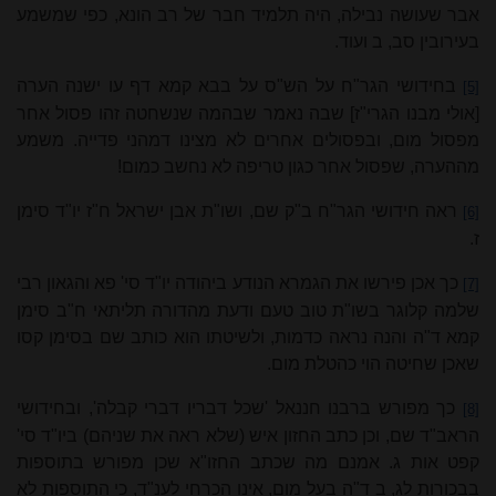
אבר שעושה נבילה, היה תלמיד חבר של רב הונא, כפי שמשמע
בעירובין סב, ב ועוד.
בחידושי הגר"ח על הש"ס על בבא קמא דף עו ישנה הערה
[5]
[אולי מבנו הגרי"ז] שבה נאמר שבהמה שנשחטה זהו פסול אחר
מפסול מום, ובפסולים אחרים לא מצינו דמהני פדייה. משמע
מההערה, שפסול אחר כגון טריפה לא נחשב כמום!
ראה חידושי הגר"ח ב"ק שם, ושו"ת אבן ישראל ח"ז יו"ד סימן
[6]
ז.
כך אכן פירשו את הגמרא הנודע ב
יהודה
יו"ד סי' פא והגאון רבי
[7]
שלמה קלוגר בשו"ת טוב טעם ודעת מהדורה תליתאי ח"ב סימן
קמא ד"ה והנה נראה כדמות, ולשיטתו הוא כותב שם בסימן קסו
שאכן שחיטה הוי כהטלת מום.
כך מפורש ברבנו חננאל 'שכל דבריו דברי קבלה', ובחידושי
[8]
הראב"ד שם, וכן כתב החזון איש (שלא ראה את שניהם) ביו"ד סי'
קפט אות ג. אמנם מה שכתב החזו"א שכן מפורש בתוספות
בבכורות לג, ב ד"ה בעל מום, אינו הכרחי לענ"ד, כי התוספות לא