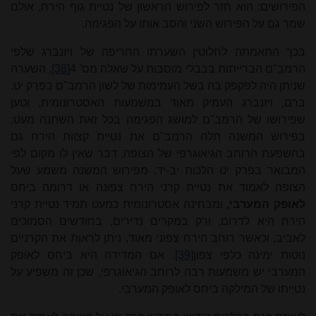
הפירושים: הוא חזר לפירוש הראשון של נטיית גוף הירח, אולם
שמר גם על הפירוש השני והסב אותו על הפגימה.
בכך התאמתה לחלוטין השערתו החריפה של ויזנברג שלפי
הרמב"ם הברייתות בבבלי מוסבות על שאלה מס' 4
[38]
, השערה
שניתן היה לפקפק בה בשל העמימות של לשון הרמב"ם בפרק יט.
ברם, ויזנברג העמיק מאוד במשמעות האסטרונומית, וטען
שפירו
שו של הרמב"ם למושג הפגימה בכל זאת השתנה מעט:
בפירוש המשנה תלה הרמב"ם את נטיית קצוות הירח גם
בהשפעת הרוחב הגיאוג
רפי
של הצופה, דבר שאין לו מקום לפי
המבואר בפרק יט הלכות יב-יד. מפירוש המשנה משמע שעל
הצופה לאמוד את נטיית קרני הירח צפונה או דרומה ביחס
לאופק המערבי,
ומבחינה אסטרונומית כמעט תמיד נטיית קרני
הירח היא לדרום, ורק במקרים נדירים, בחודשים הסמוכים
לאביב, וכאשר רוחב הירח צפוני מאוד, ניתן לראות את הקרניים
נוטות ימינה כלפי צפון
[39]
. אם המדידה היא ביחס לאופק
המערבי יש משמעות רבה לרוחב הגיאוג
רפי
, שכן זה משפיע על
נטייתו של המילקה ביחס לאופק המערבי.