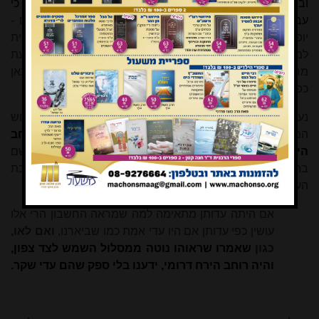
ובמחציתו האחרת דרומית למילקה
[26]
. באופן כללי ניתן לומר כי
עבור חודש נתון, מחצית מהמחזור - ה
יינו במשך כ-9.3 שנים -
יופיע הירח צפונית למילקה, ובמחצית המחזור יופיע הירח דרומית
למילקה, זאת בשונה מהירושלמי והבבלי מהם משתמעת
מחזוריות של שנה אחת. בשל כך הוצג פירוש הרמב"ם כאן
כפירוש מקורי ועצמאי למשנה
[27]
.
נעקוב אחר פירוש זה במקומות נוספים ברמב"ם. בהמשך פירוש
המשנה בחשבונות בית הדין, השאלה
'לאיזה רוח הוא רוחב
הירח בצפון או בדרום'
תואם את מושג רוחב הירח. עוד שם
בהמשך מדגים הרמב"ם כיצד יתייחס בית הדין לתשובת
העדים
[28]
:
אם היתה עדותן מתאימה למה שמראה החשבון הרי אלו
עושין כפי עדותן אם היו עדי אמת כמו שביארנו,
ואם לאו,
כגון
שאמרו שראוהו נוטה ממסלול השמש לצד צפון,
והיה רוחב הירח דרומי, ידענו בלי ספק שהם עדי שקר.