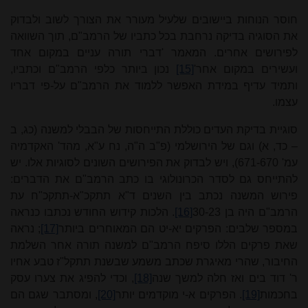
חוסר הנוחות ביישובים שלעיל מעורר את הצורך לשוב ולבדוק
את הסוגיה בדיקה נרחבת בכל כתביו של הרמב"ם, תוך השוואה
לפירושים אחרים. המאמר 'דברי תורה עניים במקום אחד
ועשירים במקום אחר'
[15]
נכון ביותר כלפי הרמב"ם וכתביו,
ותמיד עדיף במידת האפשר ללמוד את הרמב"ם על-פי דבריו
עצמו.
סוגיית בדיקת העדים כוללת התייחסות של הבבלי למשנה (כג, ב
– כד, א) וגם של הירושלמי (פ"ב ה"ה, נח ע"א, מהד' האקדמיה
עמ' 671-670), ויש לבדוק את הפירושים השונים לסוגיות אלו. יש
להתייחס גם לסדר הכרונולוגי בו כתב הרמב"ם את הדברים:
פירוש המשנה נכתב בין השנים ד"א תתקכ"א-תתקכ"ח עת
הרמב"ם היה בן 30-23
[16]
. הלכות קידוש החודש נכתבו כנראה
במספר שלבים: הפרקים יא-יט הם המאוחרים ביותר
[17]
; נראה
שאת פרקים הללו סיפח הרמב"ם למשנה תורה אחר השלמת
החיבור, שהרי מאיגרת שכתב משמע שבשנת תתקל"ז טבע אחיו
ר' דוד בים ואז חלה למשך שנה
[18]
, וכדי להפיג את צערו עסק
בחכמות
[19]
. הפרקים א-י מוקדמים יותר
[20]
, ומסתבר שגם הם