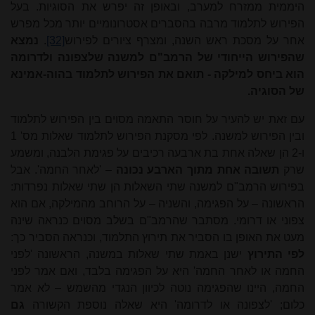
היממית ממזרח למערב, ובאופן זה יפרש את הסוגיות. בעל
הפירוש לתלמוד מרבה בהסברים אסטרונומיים יותר מכל מפרש
אחר על מסכת ראש השנה, ומצרף ציורים לפירוש
[32]
.
נמצא
שהפירוש הייחודי של הרמב"ם למשנה שלצפונה ולדרומה
הוא ביחס למילקה - תואם את הפירוש לתלמוד בהוה-אמינא
של הסוגיה.
עם זאת יש להעיר על חוסר התאמה מסוים בין הפירוש לתלמוד
ובין הפירוש למשנה. לפי מסקנת הפירוש לתלמוד שאלות מס' 1
ו-2 הן שאלה אחת בת ארבעה רכיבים על פגימת הלבנה, ומשמע
שרק
תשובה אחת
מתוך הארבע נכונה
– 'לאחר החמה'. אבל
בפירוש הרמב"ם למשנה שתי השאלות הן שתי שאלות נפרדות:
הראשונה – על הפגימה, והשניה – על הרוחב מהמילקה, אם הוא
צפוני או דרומי. מסתבר שהרמב"ם בשלב מסוים כנראה שינה
מעט את האופן בו הסביר את תירוץ התלמוד, וכנראה הסביר כך:
לפי
התירוץ
ישנן באמת שתי שאלות במשנה, הראשונה 'לפני
החמה או לאחר החמה' היא על הפגימה בלבד, ואם אמר לפני
החמה, היינו שהפגימה נוטה לכיוון הנגדי מהשמש – לא אמר
כלום; 'לצפונה או לדרומה' היא שאלה נוספת הקשורה
גם