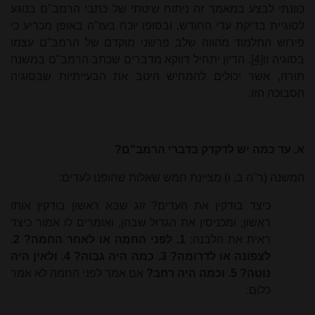
כוונתי לבצע במאמר זה ניתוח שיטתי של כתבי הרמב"ם בנוגע
לסוגיית בדיקת עדי החודש, ובסופו יוכח בעז"ה באופן מכריע כי
פירוש התלמוד מהווה שלב פרשני מוקדם של הרמב"ם עצמו
בסוגיה זו
[4]
. הדיון יתחיל דווקא מדברים שכתב הרמב"ם במשנה
תורה, אשר יכולים להמחיש היטב את הבעייתיות שבסוגיה
הסבוכה הזו.
א. עד כמה יש לדקדק בדברי הרמב"ם?
המשנה (ר"ה ב, ו) מציינת חמש שאלות שהופנו לעדים:
כיצד בודקין את העדים? זוג שבא ראשון בודקין אותו
ראשון, ומכניסין את הגדול שבהן, ואומרים לו אמור כיצד
ראית את הלבנה:
1. לפני החמה או לאחר החמה? 2.
לצפונה או לדרומה? 3. כמה היה גבוה? 4. ולאין היה
נוטה? 5. וכמה היה רחב?
אם אמר לפני החמה לא אמר
כלום.