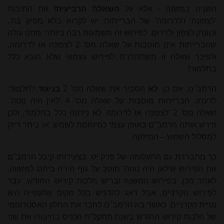
השניה במשנה - אלא על
השאלה הרביעית!
את התיבות
'לצפונה' ו'לדרומה' של הברייתות יש לקרוא בלא מפיק בה',
וכוונתן לצפון ולדרום. לפירוש זה משמעות רבה ביותר; ממנו עולה
שהברייתות אינן מוסבות על שאלה מס' 2 לצפונה או לדרומה,
ולפיכך שאלה זו משתחררת לפירוש עצמאי שלא הובא כלל
בתלמוד!
הרמב"ם, אם כן,
לא
הסביר את שאלה מס' 2
בניגוד
לתלמוד:
לדעתו, הברייתות מוסבות על שאלה מס' 4 'לאין היה נוטה'.
שאלה מס' 2 'לצפונה או לדרומה' לא נידונה כלל בתלמוד, ולכן
פירש אותה הרמב"ם באופן עצמי כמיוחסת לשמש, או ביתר דיוק
למסלול השמש – המילקה.
כך מתבררת גם התעלומה של פרק יט. בצעירותו קיבל הרמב"ם
את הפירוש ש'לאן היה נוטה' מוסב על גוף הירח ביחס למשווה.
לאחר מכן, בפירוש המשנה ובריש הלכות קידוש החודש, עבר
לפירוש הקרניים, אבל דאג להדגיש בכל מקום שהנטייה היא
נטיית הקרניים. כאשר בא הרמב"ם לחבר את החלק האסטרונומי
של הלכות קידוש החודש בשנת תתקל"ח הכניס בחיבורו את שני