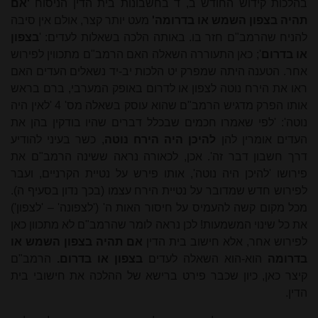
בהלכות קידוש החודש
ב, ד בחשבונות בית הדין הניסוח
'אם
תהיה בצפון השמש או בדרומה'
מעט יותר קצר, אולם אין סיבה
להניח שהרמב"ם חזר בו. באותה הלכה בשאלות לעדים: '
בצפון
או בדרום
'; כאן התעוררה השאלה האם הרמב"ם מתכווין לפירוש
אחר. הטענה היתה שמפרק יט הלכות יב-יד נשאלים העדים האם
ראו את הירח נוטה לצפון או לדרום באופק המערבי, ברם בראש
אותו הפרק מדגיש הרמב"ם שהוא עוסק בשאלה מס' 4 'לאין היה
נוטה': 'לפי שאמרו חכמים שבכלל דברים שהיו בודקין בהן את
העדים אומרין להן
להיכן היה הירח נוטה
, כשר בעיני להודיע
דרך חשבון דבר זה'. אכן, לכאורה נראה ששינה הרמב"ם את
פירושו 'להיכן היה נוטה', אותו פירש על נטיית הקרניים, ועבר
לפירוש חדש שמדובר על נטיית הירח עצמו (בכך נדון בסעיף ה).
מכל מקום קשה להעמיס על חיסור האות ה' ('לצפונה' – 'לצפון')
את כל שינוי המשמעות! לכן נראה לומר שהרמב"ם לא מתכוון כאן
לפירוש אחר, אלא חישוב בית הדין
אם תהיה בצפון השמש או
בדרומה
הוא-הוא
השאלה לעדים
בצפון או בדרום.
הרמב"ם
קיצר כאן, כיון שכבר פירט ברישא של ההלכה את חישובי בית
הדין.