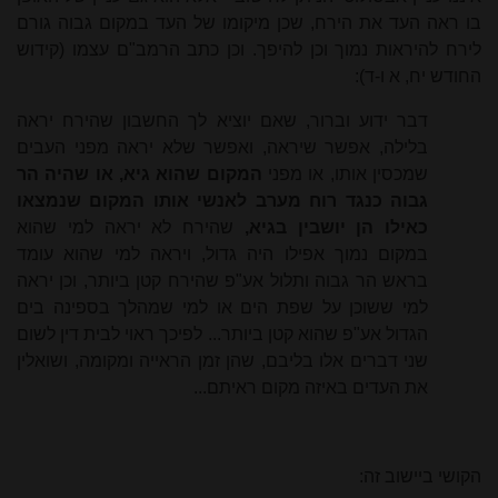
בו ראה העד את הירח, שכן מיקומו של העד במקום גבוה גורם
לירח להיראות נמוך וכן להיפך. וכן כתב הרמב"ם עצמו (קידוש
החודש יח, א ו-ד)
:
דבר ידוע וברור, שאם יוציא לך החשבון שהירח יראה
בלילה, אפשר שיראה, ואפשר שלא יראה מפני העבים
שמכסין אותו, או מפני
המקום שהוא גיא,
או שהיה הר
גבוה כנגד רוח מערב לאנשי אותו המקום שנמצאו
כאילו הן יושבין בגיא,
שהירח לא יראה למי שהוא
במקום נמוך אפילו היה גדול, ויראה למי שהוא עומד
בראש הר גבוה ותלול אע"פ שהירח קטן ביותר, וכן יראה
למי ששוכן על שפת הים או למי שמהלך בספינה בים
הגדול אע"פ שהוא קטן ביותר... לפיכך ראוי לבית דין לשום
שני דברים אלו בליבם, שהן זמן הראייה ומקומה, ושואלין
את העדים באיזה מקום ראיתם...
הקושי ביישוב זה: