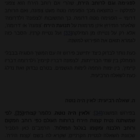
לפגימה וגם לרוחב הירח
, שהרי אם רוחב הירח הוא צפוני
למילקה – כתוצאה מכך הפגימה נוטה מעט צפונה, ואם הרוחב
דרומי – הפגימה נוטה דרומה. כך התשובות 'לצפונה' ו'לדרומה'
שלאחר התירוץ אינן מרמזות על
תנועת הירח
'צפונה' או 'דרומה',
אלא רק על נטייתו מן המילקה
[33]
ועל נטיית קרניו. הסבר כזה
לגמרא תואם את הפירוש למשנה.
כעת נותר לבדוק כיצד יתיישב פירוש זה עם המשך הסוגיה בבבלי
המחלק בין שתי הברייתות, 'לצפונה דבריו קיימין' ו'לדרומה דבריו
קיימין', בין ימות החמה לימות הגשמים. בטרם נבדוק זאת נדלג
כעת לשאלה הרביעית.
ה. שאלה רביעית: לאין היה נוטה
בפירוש המשנה
[34]
: '
ולאין היה נוטה
, כלומר קצותיו
[35]
, לפי
שמשתנה נטית קצוות הירח ברוחות העולם כפי רוחב המקום
ורוחב הלבנה ומקומו בגלגל המזלות'
. הרמב"ם כאן הסביר
שכוונת השאלה לנטיית הקרניים, שקרא לה בשם 'קצות הירח'.