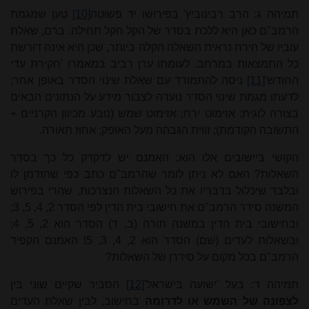
תמיהה ג: הרב רבינוביץ' בפירושו יד פשוטה
[10]
טען שמגמת
הרמב"ם כאן היא ללכת בסדר של הקל הקל תחילה. ברם, שאלת
עוביו של הירח נראית השאלה הקלה ביותר, שכן היא אינה דורשת
כל התמצאות במרחב. לעומתו ערן רביב במאמרו 'חקירת עדי
החודש'
[11]
ניסה להתמודד עם שאלת שינוי הסדר באופן אחר;
לדעתו מגמת שינוי הסדר נועדה לצבור מידע על הנתונים הבאים
בצורה לוגית: אזימוט ירח; אזימוט שמש (נובע מכיוון הקרניים +
התשובה הקודמת); זווית הגבהה מעל האופק; אחוז תאורה.
הקושי ביישובים אלו הוא: האמנם יש לדקדק כל כך בסדר
השאלות? האם לא ניתן לומר שהרמב"ם כתב כפי שהזדמן לו
ובלבד שיכלול בדבריו את כל השאלות הנצרכות, שהרי בפירוש
המשנה סידר הרמב"ם את חישובי בית הדין לפי הסדר 2, 4, 5, 3;
ובחישובי בית הדין במשנה תורה (ב, ד) הסדר הוא 2, 5, 4;
ובשאלות לעדים (שם) הסדר הוא 2, 4, 3, 5! האמנם הקפיד
הרמב"ם בכל מקום על סידרן של השאלות?
תמיהה ד: בעל 'ישועה בישראל'
[12]
הסביר שקיים שוני בין
לצפונה של השמש או לדרומה
בחישוב, לבין שאלת העדים