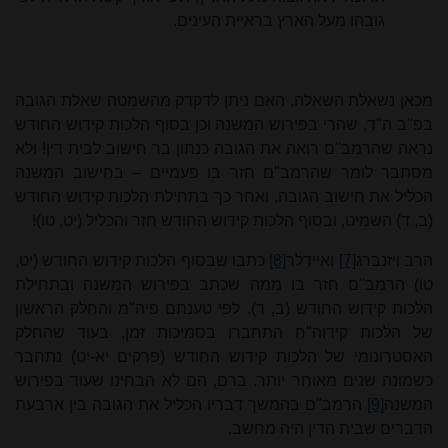
גובהו מעל הארץ בראיית העינים.
מכאן נשאלת השאלה, האם ניתן לדקדק מהשמטה שאלת הגובה
בפ"ב ה"ד, שהרי בפירוש המשנה וכן בסוף הלכות קידוש החודש
נראה שהרמב"ם רואה את הגובה כנתון בר חישוב לבית דין! ולא
מסתבר לומר שהרמב"ם חזר בו פעמיים – בחישוב המשנה
הכליל את חישוב הגובה, ואחר כך בתחילת הלכות קידוש החודש
(ב, ד) השמיט, ובסוף הלכות קידוש החודש חזר והכליל (יט, טו)!
הרב ויזנברג
[7]
ואיידלר
[8]
כתבו שבסוף הלכות קידוש החודש (יט,
טו) הרמב"ם חזר בו ממה שכתב בפירוש המשנה ובתחילת
הלכות קידוש החודש (ב, ד). לפי טענתם פיה"מ והחלק הראשון
של הלכות קידוה"ח התחברו בסמיכות זמן, בעוד שהחלק
האסטרונומי של הלכות קידוש החודש (פרקים יא-יט) נתחבר
כשמונה שנים מאוחר יותר. ברם, הם לא הבחינו שעוד בפירוש
המשנה
[9]
הרמב"ם בהמשך דבריו הכליל את הגובה בין ארבעת
הדברים שבית הדין היה מחשב.