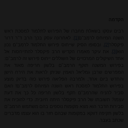
הקדמה
רבים עסקו בשאלת מחברו של הפירוש לתלמוד למסכת ראש
השנה המיוחס לרמב"ם
[1]
. לאחרונה עסק בכך הרב ד"ר דרור
פיקסלר
[2]
, ובסופו הסיק שייחוס פירוש התלמוד לרמב"ם נכון
הוא
[3]
. את עיקר מאמרו הקדיש הרב פיקסלר להתייחסות אל
אחד השיקולים המרכזיים של השוללים ייחוס פירוש זה לרמב"ם:
בפירוש המשנה תוקף הרמב"ם בלשון חריפה מאוד את
המפרשים שרבן גמליאל האמין שניתן לראות את הירח הישן
והחדש ביום אחד, ולמרבה הפליאה פירוש כזה בדיוק מוצע
בפירוש התלמוד למסכת ראש השנה המיוחס לרמב"ם! האם
סביר להניח שהרמב"ם תקף בלשון חריפה כל כך את דעת
עצמו? תשובתו של הרב פיקסלר היתה חיובית. כדי להוכיח את
סבירות הדבר הוא מצא מקומות נוספים בהם משתמש הרמב"ם
בלשון תקיפה דווקא במקומות שבהם חזר בו הוא עצמו מדברים
שכתב בעבר.