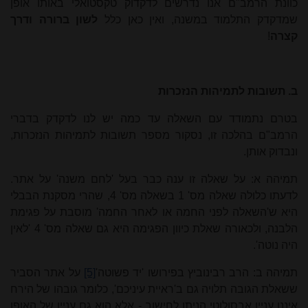
כוונת הרמב"ם אנו נדרשים לדקדוק טקסטואלי באותו אופן
שמדקדק התלמוד במשנה, ואין כאן כלל
לשון ברורה ודרך
קצרה
!
ב. תשובות לתמיהות הנזכרות
בטרם נתמודד עם השאלה עד כמה יש לנו לדקדק בדברי
הרמב"ם בהלכה זו, נסקור מספר תשובות לתמיהות הנזכרות,
ונבדוק אותן.
תמיהה א: על שאלה זו ענה כבר בעל 'לחם משנה' על אתר.
לדעתו כלולה שאלה מס' 1 בשאלה מס' 4, שהרי מסקנת הבבלי
היא ש'השאלה לפני החמה או לאחר החמה' מוסבת על פגימת
הלבנה, ולכאורה שאלת כיוון הפגימה היא גם שאלה מס' 4 'לאין
היה נוטה'.
תמיהה ב: הרב רבינוביץ בפירושו 'יד פשוטה'
[5]
על אתר הסביר
ששאלת הגובה תלויה גם ב'ראיית עיניכם', כלומר גובהו של הירח
איננו עניין אבסולוטי הניתן לחישוב - אלא הוא גם עניין של האופן