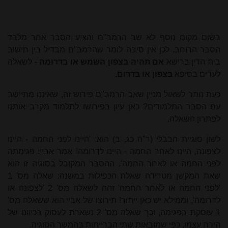
בשום מקום נוסף לא שב הרמב"ם והציע הסבר אחר מלבד
הסבר הרוחב. לכן אין סיבה לומר שהרמב"ם מבדיל בין חישוב
בית הדין ברישא
אם תהיה בצפון השמש או בדרומה -
לשאלה
לעדים
בסיפא
בצפון או בדרום.
כעת נותר לשאול מניין שאב הרמב"ם פירוש זה, שאיננו מתיישב
עם הסבר התלמודים? כאן עיון בפירושו לתלמוד מקרב אותנו
לפתרון השאלה.
לשון סוגיית הבבלי (ר"ה כג, ב) הוא: 'היינו לפני החמה - היינו
לצפונה, היינו לאחר החמה - היינו לדרומה! אמר אביי: פגימתה
לפני החמה או לאחר החמה'. ההסבר המקובל בסוגיה זו הוא
שאת המקשן מטרידה שאלת הכפילות במשנה: שאלה מס' 1
'לפני החמה או לאחר החמה' זהה לשאלה מס' 2 'לצפונה או
לדרומה', וממילא יש כאן ייתור! תירוצו של אביי הוא ששאלה מס'
1 עוסקת בפגימה, וכך שאלה מס' 2 נשארת לעסוק בכיוונו של
הירח עצמו, כפי שמובאות שתי הברייתות בהמשך הסוגיה.