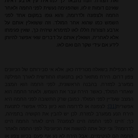
זאת הצורה. הנה נתבאר לך למראית עין ארבע ראיות
שאינם דומות זו לזו, ושהפגימה נעשית לפני החמה ולאחר
החמה ולצפונה ולדרומה, והוא גופו במקום אחד לפני
השמש כמו שהוא אחר המולד. וזה ששואלין אותם על
ארבע הצורות הללו לאו למימרא שיהיה כך, שאין פגימתו
אלא לאחריה, ושואלין אותם על דברים שאי אפשר להיותן
לידע אם עידי שקר הם ואם לאו.
לא הכפילות בשאלה מטרידה כאן, אלא אי סבירותם של הכיוונים
צפון דרום. הירח מתואר כאן בתנועתו החודשית לאורך המילקה
ממערב למזרח. בהבנה הראשונית, לפני החמה הוא המצב
שאחרי המולד, כאשר הירח עבר את השמש, ולאחר החמה הוא
המצב שעדיין לפני המולד. כמובן שרק התשובה לפני החמה היא
אפשרית
[31]
; לצפונה או לדרומה הוא כיוון בלתי אפשרי לתנועת
הירח הנע ממערב למזרח. לכן יש להבין את הקושיה בתמיהה,
כך: 'היינו לפני החמה היינו לצפונה? היינו לאחר החמה היינו
לדרומה?' וכי יכול אתה להשוות את הכיוונים? לפני החמה ולאחר
החמה הם לגיטימיים, אבל הירח לא נע אף פעם בכיוון צפון או