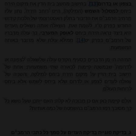
בצפון או בדרום
[13]
.
בחישוב מחשב בית הדין את מיקום הירח
ביחס
למסלול השמש
(המילקה), היינו 'רוחב הירח', נתון עליו
מרחיב הרמב"ם את הדיבור בחלק האסטרונומי של הלכות קידוש
החודש בפרק ט"ז. לעומת זאת, השאלה אותה נשאלים העדים
היא כיצד נראה הירח ביחס
לאופק המערבי
. כך עולה מדבריו
של הרמב"ם בפרק יט
[14]
. ממילא עולה שלא מדובר באותה
המשמעות.
תמיהה ה: מן הדברים בסעיף הקודם עולה שלשאלה 'לצפונה או
לדרומה' שבמשנה קיימות לכאורה שתי משמעויות: אחת של
חישוב בית הדין על מיקום הירח ביחס למילקה, והשניה של
שאלה לעדים לצפון או לדרום שלא ביחס לשמש אלא ביחס
לרוחות העולם.
אולם קיימת כאן אם כן מבוכה לא קלה: האם ייתכן שעל נושא כל
כך מסובך רמז הרמב"ם בהשמטה של כמה אותיות?
ג. בדיקת סוגיית בדיקת העדים על סמך כל כתבי הרמב"ם