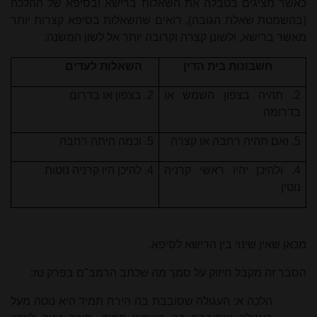
כאשר מציגים בטבלה את השאלות ברישא ובסיפא של ההלכה
(בהשמטת שאלת הגובה), רואים שהשאלות בסיפא קצרות יותר
מאשר ברישא, ולשונן קצרה וקרובה יותר אל לשון המשנה:
חשבונות בית הדין
השאלות לעדים
2. תהיה בצפון השמש או
2. בצפון או בדרום
בדרומה
5. ואם תהיה רחבה או קצרה
5. וכמה היתה רחבה
4. ולהיכן יהיו ראשי קרניה
4. להיכן היו קרניה נוטות
נוטין
מכאן שאין שינוי בין הרישא לסיפא.
הסבר זה מקבל חיזוק על סמך מה שכתב הרמב"ם בפרק טז:
הלכה א: העגולה שסובבת בה הירח תמיד היא נוטה מעל