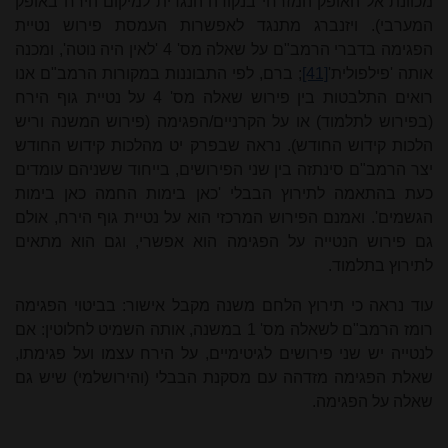
מכוונת אל האופק המזרחי בנקודה הנגדית למיקום הירח באופק
המערבי). ויזנברג מתנגד לאפשרות העמסת פירוש נטיית
הפגימה בדברי הרמב"ם על שאלה מס' 4 'לאין היה נוטה', ומכנה
אותה 'פילפולית'
[41]
; ברם, לפי התבוננות במקורות הרמב"ם אנו
רואים התלבטות בין פירוש שאלה מס' 4 על נטיית גוף הירח
(בפירוש לתלמוד) או על הקרניים/הפגימה (פירוש המשנה וריש
הלכות קידוש החודש). נראה שבפרק יט מהלכות קידוש החודש
יצר הרמב"ם סינתזה בין שני הפירושים, בייחוד ששניהם עומדים
כעת בהתאמה לתירוץ הבבלי 'כאן בימות החמה כאן בימות
הגשמים'. ואמנם הפירוש המרכזי הוא על נטיית גוף הירח, אולם
גם פירוש הנטייה על הפגימה הוא אפשרי, וגם הוא מתאים
לתירוץ בתלמוד.
עוד נראה כי תירוץ הלחם משנה מקבל אישור: בביטוי הפגימה
רומז הרמב"ם לשאלה מס' 1 במשנה, אותה השמיט לחלוטין: אם
לנטייה יש שני פירושים לגיטימיים, על הירח עצמו ועל פגימתו,
שאלת הפגימה מזדהה עם מסקנת הבבלי (והירושלמי) שיש גם
שאלה על הפגימה.