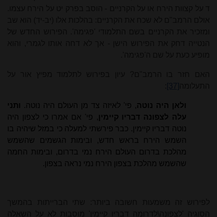
ד על קצוות הירח או על הקרניים - הוסב בפרק יט על הירח עצמו.
אולם הרמב"ם לא שכח את הקרניים: בהלכות אלו (יב-יד) הוא שב
ומזכיר את הקרניים בשם התלמודי 'פגימה'. הפירוש החדש של
הנטייה דחק את הפירוש הישן - אך לא דחה אותו לגמרי, והוא
מופיע כעת על שם ה'פגימה'.
האם חזר בו הרמב"ם? עיון בפירוש לתלמוד מפיץ אור על
התעלומה
[37]
:
ולאן היה נוטה
, פי' לאיזה צד מן העולם היה נוטה.
ותני
עלה לצפונה דבריו קיימין
, פי' אם אמרו כי לצפון היה
נוטה דבריו קיימין. כבר פירשתי למעלה כי במזל שיהיה בו
השמש הירח בראש חדש, ובימות הגשמים שהשמש
מהלכת בדרום העולם הירח נמי בדרום, ובימות החמה
שהשמש מהלכת בצפון הירח נמי נראה בצפון.
לפירוש זה משמעות חשובה ביותר: שתי הברייתות בהמשך
הסוגיה 'לצפונה\לדרומה דבריו קיימין' מוסבות לא על השאלה