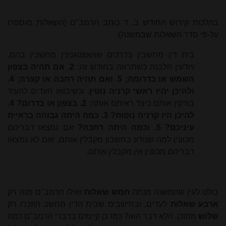
בהלכות קידוש החודש ב, ד כותב הרמב"ם (השאלות מוספרו
על-פי סדר השאלות שבמשנה):
בית דין מחשבין בדרכים שהאצטגנינין מחשבין בהם,
ויודעין הלבנה כשתראה בחודש זה:
2. אם תהיה בצפון
השמש או בדרומה; 5. ואם תהיה רחבה או קצרה; 4.
ולהיכן יהיו ראשי קרניה נוטין.
וכשיבואו העדים להעיד
בודקין אותם כיצד ראיתם אותה:
2. בצפון או בדרום? 4.
להיכן היו קרניה נוטות? 3. כמה היתה גבוהה בראיית
עיניכם? 5. וכמה היתה רחבה?
אם נמצאו דבריהם
מכוונין למה שנודע בחשבון מקבלין אותם, ואם לא נמצאו
דבריהם מכוונין אין מקבלין אותם.
בולט לעין שהמשנה מנתה
חמש שאלות
ואילו הרמב"ם מנה רק
ארבע שאלות
לעדים, ובחישבים שבית הדין מחשב הוזכרו רק
שלוש
מתוכן. הלא דבר הוא? כמו כן קיימים בדברי הרמב"ם כמה