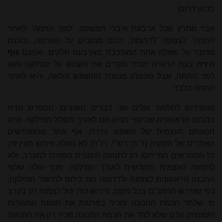
בכיוון דרום!
אביי מתרץ שכל ארבעת איברי המשפט, 'לפני החמה' 'לאחר
החמה' 'לצפונה' 'לדרומה', כולם מוסבים על הפגימה, ובעצם
מדובר על שאלה אחת המורכבת מארבעה חלקים. ואמנם
גוף
הירח
בעת הראייה תמיד מקדים את השמש על המילקה והוא
לפני החמה, אבל פגימתו מכוונת מהשמש והלאה, והיא לאחר
החמה בלבד.
מהפירוש לתלמוד עולים שני דברים חשובים: המפרש מניח
בהבנה הראשונית שביטויי הכיוון הם לאורך מסלול המילקה, היינו
תנועתם העצמית של השמש והירח. אף אחד מהמפרשים
האחרים של הסוגיה (ר"ח, רש"י, רז"ה) לא העלה פירוש מעין זה;
כל המפרשים התייחסו רק לתנועה היממית ממזרח למערב, ולא
לתנועה העצמית החודשית לאורך המילקה. מכך עולה שלפי
ההבנה הראשונית לצפונה ולדרומה הם ביחס למישור המילקה,
כפי שפירש הרמב"ם בכל מקום. פירוש כזה יכול לצמוח רק בקרב
מי שלמד חכמת התכונה ומכיר בפרטות את תנועת המאורות
העצמית; אדם שלא למד את חכמת התכונה מכיר רק את התנועה