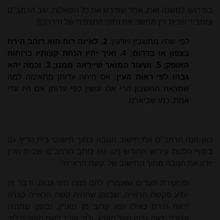
בפירושו למשנה זאת, אחר שפירש את כל השאלות, שב הרמב"ם
ומסביר שבית דין מחשב את נתוני התצפית של הירח
[6]
:
לפי שהיו מחשבין ויודעין:
2. לאיזה רוח הוא רוחב הירח
בצפון או בדרום; 4. ואיך יהיו הנחת קצותיו ברוחות
האופק; 5. ושעור המואר שייראה ממנו; 3. וכמה יהא
גבהו לפי ראות העין.
אם היתה עדותן מתאימה למה
שמראה החשבון הרי אלו עושין כפי עדותן אם היו עדי
אמת, כמו שביארנו.
כאן מנה הרמב"ם את חישוב הגובה בתוך חישובי בית הדין! גם
בסוף הלכות קידוש החודש (יט, טו) כותב הרמב"ם שבית הדין
יודע את הגובה מתוך החישוב של 'קשת הראייה':
ומחקירת העדים שאומרין להם כמה היה גבוה, ודבר זה
יוודע מקשת הראייה, שבזמן שתהיה קשת הראייה קצרה
יראה הירח כאילו הוא קרוב מן הארץ, ובזמן שתהיה
ארוכה יראה גבוה מעל הארץ, ולפי אורך קשת הראייה לפי