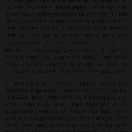
לעומת זאת בהלכות קידוש החודש פרק יט על הצופה לאמוד את
נטיית הקרניים ביחס
לאופק המזרחי
הנמצא בגבו, דהיינו עליו
למתוח קו דמיוני מבין שתי הקרניים של הירח אל האופק המזרחי,
והמקום בו פוגע קו זה במזרח משמעו נטיית הפגימה
[40]
. למשל:
אם הירח מצוי בצפון מערב (בקיץ) - הקו יפגע בצד הנגדי בדרום
מזרח (נטיית הפגימה דרומה, יט, יג), ואם הירח מצוי בדרום
מערב (בחורף) - הקו יפגע בצפון מזרח (נטיית הפגימה צפונה, יט,
יד), ואם הירח באמצע המערב (באביב ובסתיו) - הקו יפגע
באמצע המזרח (הפגימה תהיה מכוונת כלפי אמצע מזרח ללא
נטייה צפונה או דרומה, יט, יב). עולה שהתלות של נטיית הפגימה
היא רק במקומו של הירח על המילקה, ולא ברוחב הגיאוג
רפי
.
ברם, אני סבור שאין צורך לדקדק כל כך בדברים, והעיקר הוא
שהרמב"ם מתייחס לנטיית הפגימה, בין אם נמדוד כלפי האופק
המערבי, בין אם נמדוד כלפי האופק המזרחי. כאשר מבצעים את
המדידה כלפי האופק המזרחי עולה שנטיית הפגימה תלויה
במחזור עונות השנה, ולכאורה יש כאן התאמה גם עם התירוץ
בבבלי 'כאן בימות החמה כאן בימות גשמים', אבל בדיוק באופן
מהופך אם נפרש נטייה על גוף הירח (שהרי נטיית הפגימה