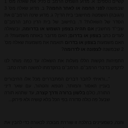
קשיים נוספים: א. מדוע השמיט הרמב"ם כליל את שאלה מס' 1
שבמשנה
לפני החמה או לאחר החמה?
ב. מדוע שאלה מס' 3
(הגובה) הושמטה מחישובי בית הדין? ג. מדוע שינה הרמב"ם את
הסדר של השאלות? ד. בחישוב של בית הדין כתב הרמב"ם
שבי"ד מחשבין
אם תהיה בצפון השמש או בדרומה,
ובשאלה
לעדים כתב
בצפון או בדרום;
האם מדובר באותה משמעות? ה.
האם משמעות
בצפון או בדרום
תואמת את משמעות שאלה מס'
2 שבמשנה
לצפונה או לדרומה
?
התמיהות הקשות הללו מעלות את השאלה עד כמה מותר לנו
לדקדק בדברי הרמב"ם. הרמב"ם בהקדמתו למשנה תורה כתב:
"...וראיתי לחבר דברים המתבררים מכל אלו החיבורים
בעניין האסור והמותר, הטמא והטהור, עם שאר דיני
התורה, כולם
בלשון ברורה ודרך קצרה
, עד שתהא תורה
שבעל פה כולה סדורה בפי הכל בלא קושיה ולא פירוק...
והנה, כשמעיינים בהלכה זו שוררת מבוכה: לכאורה כדי להבין את