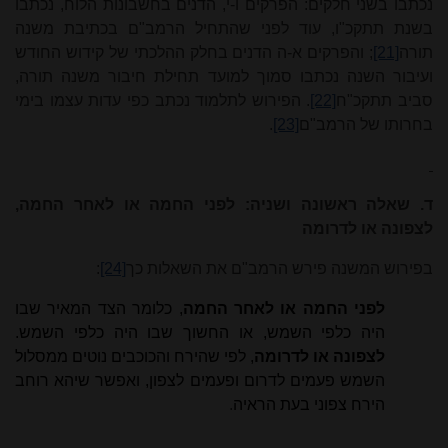
נכתבו בשני חלקים: הפרקים ו-י, הדנים בחשבונות הלוח, נכתבו
בשנת תתקכ"ו, עוד לפני שהתחיל הרמב"ם בכתיבת משנה
תורה
[21]
; והפרקים א-ה הדנים בחלק ההלכתי של קידוש החודש
ועיבור השנה נכתבו סמוך למועד תחילת חיבור משנה תורה,
סביב תתקכ"ח
[22]
. הפירוש לתלמוד נכתב כפי עדות עצמו בימי
בחרותו של הרמב"ם
[23]
.
ד. שאלה ראשונה ושניה: לפני החמה או לאחר החמה,
לצפונה או לדרומה
בפירוש המשנה פירש הרמב"ם את השאלות כך
[24]
:
לפני החמה או לאחר החמה
, כלומר הצד המאיר שבו
היה כלפי השמש, או החשוך שבו היה כלפי השמש.
לצפונה או לדרומה
, לפי שהירח והכוכבים נוטים ממסלול
השמש פעמים לדרום ופעמים לצפון, ואפשר שיהא רוחב
הירח צפוני בעת הראיה
.