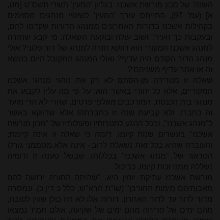
השנה' של מכון מורשת אשכנז, בגליון 'המעין' תשרי תשס"ט [מט,
א] (עמ' 97), התייחס עורך 'המעין' לשינויי מנהגים מסוימים
בקהילות אשכנז בדורות האחרונים ממנהג הדורות שקדמו להם,
ובעקבות כך העיר: 'ושוב עולה ובוקעת השאלה: מי קבע שחזרה
למנהג אשכנז המקורי הוא דווקא חזרה למנהג של דור פלוני? אולי
מנהג הדור הקודם היה עדיף? ואולי המנהג המקובל היום בנושא
זה או אחר עדיף משניהם'?
שאלה זו מטרידה מן-הסתם לא רק את נוהגי מנהגי אשכנז
המקוריים, אלא כל יהודי באשר הוא: על פי מה עליו לקבוע את
מנהגי בית הכנסת, המורכבים מאלפי פרטים, שהרי לא הרי מועד
זה כחברו, ולא קביעת שנה זו כחברתה! אלא שדווקא באשר
ל"מנהג אשכנז", ובכל הנוגע למטרותיו ופעולותיו של "מכון מורשת
אשכנז" בעשרים שנות קיומו, דומה כי שאלה זו אינה קיימת;
והעובדה שהיא בכל זאת נשאלת לרוב - אינה אלא מסממני גורלו
הטראגי של "מנהג אשכנז" בכללותו, שבשל טענה זו ודומיה
נשללת ממנו זכות קיומו, כביכול.
מורשת אשכנז עתיקת יומין היא, "שהיתה התורה ירושה להם
מאבותיהם מימות החורבן" (שו"ת הרא"ש, כלל כ דין כ), ונמסרה
מדור לדור עד לדור האחרון. דורות אלו לא היו כולן שווין לטובה,
מהם ימים של פריחה מהם ימים של שקיעה, אולם תמיד נמצאו