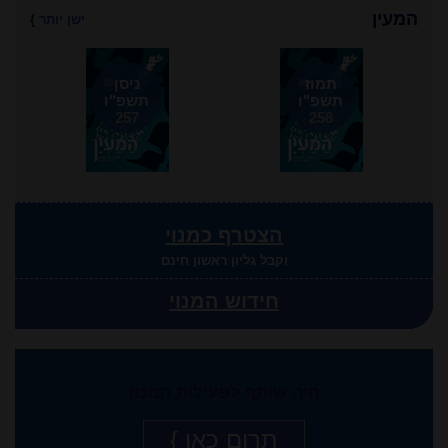
המעין
ישן יותר
}
תמוז
ניסן
תשפ"ו
תשפ"ו
257
258
הצטרף כמנוי
וקבל גליון ראשון חינם
חידוש המנוי
היה שותף לפעילות המכון
תרום כאן }