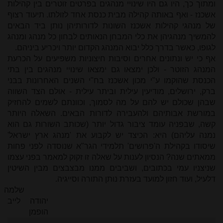
ומתוך כך, היו גם היו שינויי מנהגים בפרטים זוטרים בין קהילות
אשכנז - ואף באותה קהילה מבית כנסת אחד לזולתו. תיעוד רצוף
של מנהגי קהילות אשכנז השונות לדורותיהן נותן ביד הבאים
להמשיך מנהגיהן את כלי המבחן הנאותים לבחון כל מנהג ומנהג
לגופו, כאשר בדרך כלל יבוא המנהג הקדום יותר ויכריע ביניהם.
אף כי יש ונתונים אחרים וסיבות חיצוניות משפיעים על הכרעת
המנהג הזוטר - ולכן ימצאו גם ימצאו שינויי מנהגים בין בתי
הכנסת שהוקמו ע"י מכון אשכנז בח"י השנים האחרונות בבני
ברק, ירושלים, מודיעין עילית וביתר עילית - אולם הצד השווה
שבהן שכולם יש להם על מה לסמוך, וכוונתם לשמים להחזיק
במורשת אבותיהם ולהעבירה לדורות הבאים. השאלה היותר
קשה, שבפניה עומד ציבור גדול יותר (שכותב השורות גם הוא
נמנה עליהם) היא: הכיצד יש לקבוע את 'מנהג ארץ ישראל'
שיסודו בקהילת ה'פרושים' תלמידי הגר"א שנוסדה לפני פחות
ממאתים שנה? הנסיון לענות על שאלה זו זקוק למאמר בפני עצמו
שניצניו עמי בכתובים, ושביבים ממנו מבצבצים מבין השיטין
דלעיל, ועוד חזון למועד בעזרת נותן התורה וסייגיה.
שלמה
יהודה
לייב
הופמן