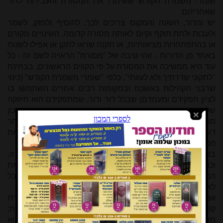
שומרי משמרת הקודש ששימרו את המסורת והעבירוה לדור
שאחריהם.
יש והדור, השעה והמקום צריכים לכך, להוסיף ולחזק, לשמר
ולעבות ולתת תוקף וקיום לאותה מסורה קדומה. השינויים מקורם
או בהתפתחויות מציאותיות, או תקנה שראו לתקן או אפילו לשנות
באחד מן הדורות - זוהי טיבה של "מסורת" הראויה לשם זה - כל
עוד היא ממשיכה את המסורת על פי הקווים הראשונים, בבחינת
"לתקוני שדרתיך ולא לעוותי", כלפי "שומרי משמרת הקודש" (כינוי
שרבני הקהילות באשכנז ובמקומות רבים אחרים השתמשו בו
לציון תפקידם ומעמדם) שבכל דור ודור, שמתפקידם הוא חיזוקה
של המסורה ובטחון העברתה לדורות הבאים. הווי אומר: מכון
מורשת אשכנז
אינו
חפץ לחזור, לחדש, לקומם - או כל ביטוי אחר
דומה - את "מורשת אשכנז"! המטרה אחת היא: להמשיך את
המורשת עתיקת היומין כפי שקיבלוה מאבותיהם.
במציאות, בתקופה האחרונה חל אמנם
רפי
ון בשמירת מורשת זו,
וכמעט שאבד זיכרה וסיברה. נכון הוא שבפעולות להמשיך את
המורשת יש בעצם במידת-מה חזרה לדור או שניים לאחור - אבל
לא זוהי המטרה.
אמנם עדיין רבה המבוכה: מוסכם על הכל כי שומרי משמרת
קודש אשכנז לא ישמרו כאן בארץ ישראל יום טוב שני של גלויות;
מאידך - האם יאמרו ברכת כהנים בכל יום כמנהג א"י, שהוא