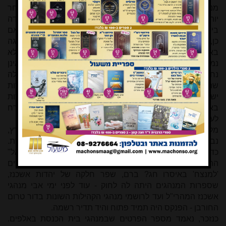
מנהג אשכנז הקדמון, או שמא ישמרו על מנהג אשכנז המאוחר
יותר לעשות כן רק בימים טובים? האם יאמרו בתפילת העמידה
בימות הקיץ "מוריד הטל" (מנהג א"י ואשכנז הקדמון), או לאו? ואם
כן, מה
דינה
של הנחת תפילין בחולו של מועד, שהיתה נהוגה
בארץ ישראל מקדם, ואף בדורות האחרונים אצל האשכנזים שלא
נמנו על תנועת החסידות ותלמידי הגר"א? כנזכר, מבוכות אלו אינן
נחלת ממשיכי מורשת אשכנז בארץ ישראל. כל עולי הגולה
שהקימו את קהילותיהם כאן בארץ הקודש שווים בפניהן, כל עדות
ישראל לגווניהן - אם אלו החצרות החסידיות לפלגיהן השומרות
באדיקות את מנהגיהן בכל פרטיהם ודקדוקיהם, או עדות המזרח
לעדותיהן, ואף עדות אשכנז למוצאיהן - כפרט מן הכלל.
מלבד ההתמודדות בין מנהג ארץ-ישראל למנהג חוץ-לארץ,
נבוכים הכל באשר לפרטים הקטנים שבמנהגי בית הכנסת.
כדוגמא שולית יכולה לשמש השאלה, שאף ב"לוח ארץ ישראל"
התעלם ממנה (כמו מפרטי מנהגים רבים אחרים): האם אומרים
'למנצח' באיסרו חג? ברם, שפר חלקה של יהדות אשכנז,
שספרות המנהגים היתה לה לחוק - עוד לפני ימי אבי מנהגי
אשכנז המהרי"ל ועד לרושמי מנהגי הקהילות השונות בדור טרום
החורבן - הפנקס היה תמיד פתוח והיד תדיר רשמה.
כנזכר, נאמד מספר הפרטים שבמנהגי בית הכנסת באלפים.