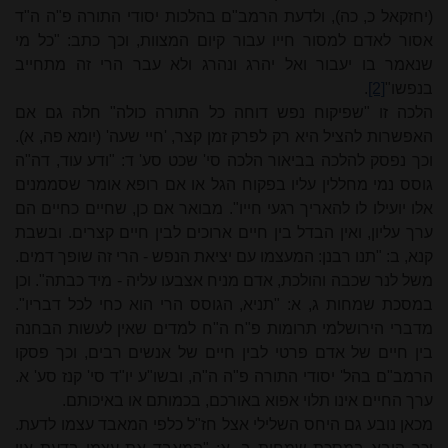
(יחזקאל כ, כה), ולדעת הרמב"ם בהלכות יסודי התורה פ"ה ה"ד
אסור לאדם למסור חייו עבור קיום המצוות, וכך כתב: "כל מי
שנאמר בו יעבור ואל יהרג ונהרג ולא עבר הרי זה מתחייב
בנפשו"
[2]
.
הלכה זו "שפיקוח נפש דוחה כל התורה כולה" חלה גם אם
האפשרות להציל היא רק לפרק זמן קצר, 'חיי שעה' (יומא פה, א).
וכך נפסק להלכה בביאור הלכה סי' שכט סע' ד: "ודע עוד, דה"ה
גוסס נמי מחללין עליו בפקוח הגל או אם רופא אומר שסממנים
אלו יועילו לו להאריך רגעי חייו". מבואר אם כן, שחיים כחיים הם
ערך עליון, ואין הבדל בין חיים ארוכים לבין חיים קצרים. ובשבת
קנא, ב: "תנו רבנן: המעצמו עם יציאת הנפש - הרי זה שופך דמים.
משל לנר שכבה והולכת, אדם מניח אצבעו עליה - מיד כבתה". וכן
במסכת שמחות ג, א: "תניא, הגוסס הרי הוא כחי לכל דבריו".
מדברי הירושלמי תרומות פ"ח ה"ח למדים שאין לעשות הבחנה
בין חיים של אדם פרטי לבין חיים של אנשים רבים, וכך פסקו
הרמב"ם בהל' יסודי התורה פ"ה ה"ה, ובשו"ע יו"ד סי' קנז סע' א.
ערך החיים אינו תלוי אפוא באורכם, בכמותם או באיכותם.
מכאן נובע גם היחס השלילי אצל חז"ל כלפי המאבד עצמו לדעת.