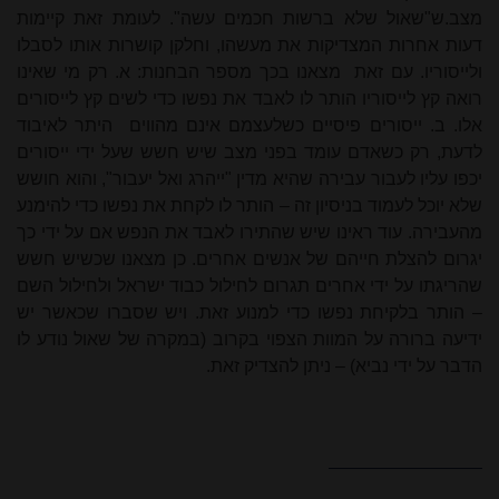
מצב.
ש"
שאול שלא ברשות חכמים עשה". לעומת זאת קיימות
דעות אחרות המצדיקות את מעשהו, וחלקן קושרות אותו לסבלו
ולייסוריו. עם זאת
מצאנו בכך מספר הבחנות: א. רק מי שאינו
רואה קץ לייסוריו הותר לו לאבד את נפשו כדי לשים קץ לייסורים
אלו. ב. ייסורים פיסיים כשלעצמם אינם מהווים
היתר לאיבוד
לדעת, רק כשאדם עומד בפני מצב שיש חשש שעל ידי ייסורים
יכפו עליו לעבור עבירה שהיא מדין "ייהרג ואל יעבור", והוא חושש
שלא יוכל לעמוד בניסיון זה – הותר לו לקחת את נפשו כדי להימנע
מהעבירה. עוד ראינו שיש שהתירו לאבד את הנפש אם על ידי כך
יגרום להצלת חייהם של אנשים אחרים. כן מצאנו שכשיש חשש
שהריגתו על ידי אחרים תגרום לחילול כבוד ישראל ולחילול השם
– הותר בלקיחת נפשו כדי למנוע זאת. ויש שסברו שכאשר יש
ידיעה ברורה על המוות הצפוי בקרוב (במקרה של שאול נודע לו
הדבר על ידי נביא) – ניתן להצדיק זאת.