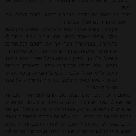
העולה מכך שייסורים וסבל יש בהם כדי להתיר לאדם לאבד את
נפשו.
גישה כזו נראית גם מדברי הרמב"ן בספר "תורת האדם" ענין
ההספד (מהדורת מוסה"ק עמ' פד):
וכן מצינו בגדול שאִבד עצמו לדעת מפני האונס, כגון שאול
מלך ישראל שאִבד עצמו, אלא שהיה אִבוד מותר לו,
כדאמרינן בבראשית רבה אך את דמכם לנפשותיכם
אדרוש מיד נפשותיכם אדרוש את דמכם, יכול אפילו נרדף
כשאול, ת"ל אך. לפיכך לא היה בכלל מאבד עצמו לדעת,
ונענשו עליו בשלא הספידוהו כראוי, כדאמרין ביבמות
ויאמר ה' על שאול ועל בית הדמים" (שמואל ב, כא, א), על
שאול - שלא נספד כהלכה, ואל בית הדמים - על אשר
המית הגבעונים.
מהעובדה שהרמב"ן אינו מביא שום גורם להצדקת התאבדותו
של שאול, עולה שלדעתו נבעה התאבדותו מפחדו מייסורים
שייגרמו לו כמפורש בכתוב, והתאבדות כזו איננה בכלל "ואך את
דמכם לנפשתיכם אדרש". כך עולה גם מדברי התוספות בגיטין
נז, ב, בהסתייגות אחת: לדעתם, יש להתיר התאבדות רק כשיש
חשש שייגרמו לאדם ייסורים שאינם ממיתים, כלומר ייסורים ללא