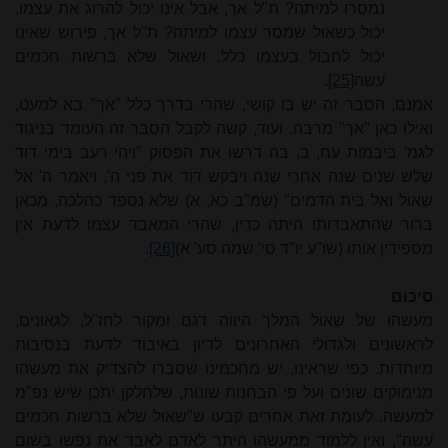
נמסרו למיתה? ת"ל אך, אבל אינו יכול להרוג את עצמו.
יכול כשאול שמסר עצמו למיתה? ת"ל אך, פירוש שאינו
יכול לחבול בעצמו כלל. ושאול שלא ברשות חכמים
עשה
[25]
.
אמנם, הסבר זה יש בו קושי, שהרי בדרך כלל "אך" בא למעט,
ואילו כאן "אך"
מרבה
. ועוד, קשה לקבל הסבר זה העומד בניגוד
לגמ' ביבמות עח, ב, בה דרשו את הפסוק "ויהי רעב בימי דוד
שלש שנים שנה אחרי שנה ויבקש דוד את פני ה', ויאמר ה' אל
שאול ואל בית הדמים" (שמ"ב כא, א) שלא נספד כהלכה, מכאן
ברור שהתאבדותו היתה כדין, שהרי המאבד עצמו לדעת אין
מספידין אותו (שו"ע יו"ד סי' שמה סע' א)
[26]
.
סיכום
מעשהו של שאול המלך היווה דגם ומקור לחז"ל, לגאונים,
לראשונים ולגדולי האחרונים לדיון באיבוד לדעת בנסיבות
מיוחדות. כפי שראינו, יש מחכמינו שסברו
להצדיק את מעשהו
מנימוקים שונים ועל פי הבחנות שונות, שלחלקן יתכן שיש נפ"מ
למעשה. לעומת זאת אחרים קבעו ש"שאול שלא ברשות חכמים
עשה"
, ואין ללמוד ממעשהו היתר לאדם לאבד את נפשו בשום