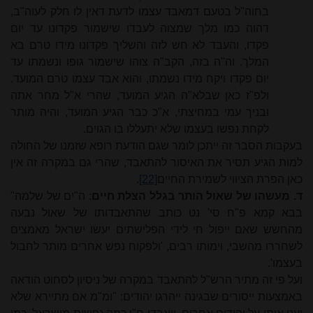
בחוה"ל בטעם דמאבד עצמו לדעת דאין לו חלק לעוה"ב,
דהוה כמו מלך שמצוה לעבדו שישמור פקדונו עד יום
פקדו, והעבד לא חש לזה והשליך פקדונו מידו טרם בא
המלך. וה"ה בזה, הקב"ה צוהו שישמור גופו ונשמתו עד
יום פקדו ויקח מידו נשמתו, והוא אבד עצמו טרם המועד.
ולפ"ז כאן שבלא"ה הגיע המועד, שהרי א"ל מחר אתה
ובניך עמי במחיצתי, א"כ כבר הגיע המועד, והיה מותר
לקחת נפשו בעצמו שלא יתעללו בו הגוים.
בעקבות הסבר זה ייתכן לומר שגם הודעת רופא שזמנו של החולה
למות הגיע תסיר את האיסור להתאבד, שהרי גם במקרה זה אין
כאן הפרת הציווי לשמירת החיים
[22]
.
ד. מעשהו של שאול הותר בגלל הצלת חיים
: ה"ים של שלמה"
בבא קמא פ"ח סי' נט כותב שהתאבדותו של שאול נבעה
מהחשש שאם ייפול חי לידי הפלישתים יעשו ישראל מאמצים
לשחררו מהשבי, וימותו רבים, 'ולפקוח נפש אחרים מותר לחבול
בעצמו'.
ועל פי זה מתיר הרש"ל להתאבד במקרה של ניסיון לסחוט הודאה
באמצעות ייסורים שבגינה ייהרגו יהודים: "ומ"מ אם מתיירא שלא