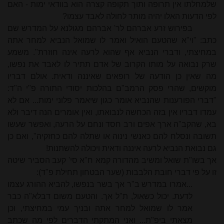
שלמחלתו אין תרופה ותוך תקופה קצרה הוא בוודאי ימות - האם
לפי הדעות האלו יהיה מותר לחולה לאבד עצמו?
בפירוש זרע אברהם לר' אברהם מגולנא על המדרש שם
כתב: "וי"א שהטעם הואיל ואמר לו שמואל הנביא למחר אתה
במחיצתי, ודברי הנביא אף שהוא לרעה אינה חוזרת". משמע
שרק נבואה על מותו הקרוב של אדם תתיר לו לאבד את נפשו,
מה שאין כן הודעה של רופאים שאיננה ודאית. אולם דבריו
מוקשים, שהרי פסק הרמב"ם בהלכות יסודי התורה פ"י ה"ד:
"דברי הפורענות שהנביא אומר כגון שיאמר פלוני ימות... אם לא
עמדו דבריו אין בזה הכחשה לנבואתו, ואין אומרים הנה דיבר ולא
בא, שהקב"ה ארך אפים ורב חסד ונחם על הרעה, ואפשר שעשו
תשובה ונסלח להם כאנשי נינוה או שתלה להם כחזקיה", ואם כן
גם נבואת הנביא לרעה איננה ודאית ויכולה להשתנות!
אך בשו"ת שואל ומשיב מהדורה קמא ח"א סי' קעב הסביר שיטה
זו על פי דברי חובת הלבבות (שער הבטחון תחילת פ"ד):
...אמרו במדרש ב"ר אך בשר בנפשו, להביא ההורג עצמו
לדעת. יכול כשאול, ת"ל אך. והטעם משום דבלא"ה כבר
אמר לו שמואל למחר אתה ובניך עמי במחיצתי, וכן
מצאתי ביפ"ת... ואני המתקתי הדברים לפי מה שכתב