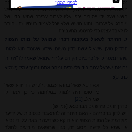
נסכם ונאמר שלדעת ראשונים אלו, ייסורי הגוף כשלעצמם אינם
מהווים היתר לאיבוד לדעת; רק כשאדם עומד בפני מצב שיש
חשש שעל ידי ייסורים יכפו עליו לעבור עבירה שהיא בדין של
"ייהרג ואל יעבור", והוא חושש שלא יוכל לעמוד בניסיון זה - הותר
לו לאבד עצמו כדי להימנע מהעבירה.
ג. ההיתר לשאול בעקבות דברי שמואל על מותו הצפוי:
הרד"ק טוען ששאול עשה כדין משום שידע שעומד הוא למות,
שהרי נמסר לו על כך ביום הקודם על ידי שמואל שאמר לו "ויתן ה'
גם את ישראל עמך ביד פלשתים ומחר אתה ובניך עמי" (שמ"א
כח, יט):
ולא חטא שאול בהרגו עצמו... לפי שהיה יודע שאול
כי סופו היה למות במלחמה כי כן אמר לו
שמואל...
[21]
בדרך זו גם פירש גם אברבנאל [עמ' שו].
ויש לדון בדבריהם - האם היתר זה להתאבד בנסיבות של ידיעה
מוקדמת על המוות הצפוי הוא דווקא כשידיעה זו באה על ידי נביא,
או שמא כל ידיעה מסוג זה, כגון שרופאים מודיעים לחולה