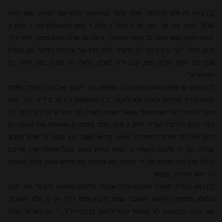
[1]
ביטוי זה אינו בתלמוד, אלא נלמד מהמאמר הבא שם "פקוח נפש דוחה
שבת" (יומא פה, א). ראה שו"ת תשב"ץ חלק ד (חוט המשולש) טור ב סימן ז:
"והלא פקוח נפש דוחה כל מצות התורה", וראה גם שו"ת חתם סופר, חלק יו"ד,
סימן רמה: "הרי פ"נ דוחה כל התורה כולה חוץ מג' עבירות כידוע", וכן בשו"ת
אבני נזר חלק חו"מ סימן קצג ד"ה "ומ"מ נראה הא פקוח נפש דוחה כל
האיסורים".
[2]
אמנם יש שיטות שנקטו שבהלכה שנפסק בה "יעבור ואל יהרג" מותר לאדם
לנהוג מידת חסידות וליהרג ולא לעבור. כ"כ התוספות ע"ז כז, ב ד"ה יכול: "ואם
רצה להחמיר על עצמו אפי' בשאר מצות רשאי", וכן הרא"ש (ע"ז פ"ב סי' ט).
וכבר כתב הרדב"ז (שו"ת חלק ג סימן תמד [תתפה]) ששיטות אלו נאמרו רק
בזמן שעל ידי מידת חסידות זו נעשה קידוש השם, כגון שכפו על אדם לעבור
עבירה ועל ידי סירובו לעשות כן נעשה קידוש השם, אבל החולה שהיו צריכים
לחלל עליו את השבת ועל ידי סירובו הוא מת אין כאן קידוש השם, ולכל השיטות
הרי הוא מתחייב בנפשו.
[3]
ראה בשו"ת תשובה מאהבה לרבי אלעזר פלקלס מפראג ח"ג סי' תט: "הנה
מרגלא בפומייהו דאינשי המאבד עצמו לדעת אמרו רז"ל אין לו חלק לעוה"ב,
ואני בעניי בבקיאות לא מצאתי כהאי לישנא בדברי רז"ל...", וכן בשו"ת האלף