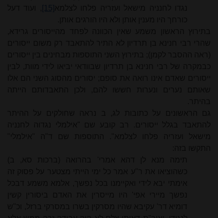
נגדו לחנניה מישאל ועזריה פלחו לצלמא
[15]
, ועוד דעל
כורחך היו מענין אותן ולא היו הורגים אותן.
בתירוץ הראשון משמע שאין הכוונה לפחד מהייסורים גרידא,
שהרי רבי חנינא בן תרדיון לא התיר להתאבד רק משום ייסורים
(ראה ההסבר לקמן); בתירוץ השני התוספות מבחינים בין ייסורים
כבמקרה של רבי חנינא בן תרדיון שבוודאי יביאו לידי מוות, לבין
ייסורים שאדם אינו רואה את סופם; יסורים מהסוג השני הם אלו
שאותם נערים ונערות חששו להם, ולכן התאבדותם הייתה
בהיתר.
גם הראשונים על כתובות לג, ב נראה שחולקים על ההיתר
להתאבד בגלל ייסורים. רב קובע שם "אילמלי נגדוה לחנניה
מישאל ועזריה פלחו לצלמא". התוספות שם ד"ה "אילמלי"
התקשו בזה:
תימה מנא לן דהא אמרי' בהרואה (ברכות סא, ב)
כשהוציאו את ר"ע אמר כל ימי הייתי מצטער על פסוק זה
אימתי יבא לידי ואקיימנו בכל נפשך, אלמא משמע דבכל
נפשך מיירי אפי' היו מייסרין את האדם ביסורין קשין
דומיא דר' עקיבא שהיו מסרקין בשרו במסרקי ברזל, וכ"ש