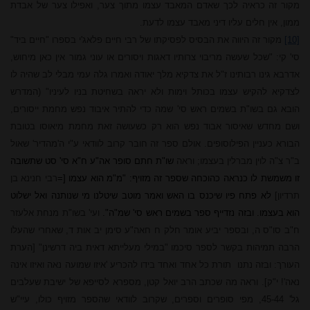
מקור זה כראיה לכך שאדם המאבד עצמו מתוך צער, ואפילו צער של אבדת
ממו
ן, אין חלים עליו דיני מאבד עצמו לדעת.
[10]
מקור זה היווה את הבסיס לפסיקתו של רבי חיים פלאג'י בספרו "חיים ביד"
סי' קי: "שכל שעשה מריבוי צרותיו דאגות ויסורים או עוני גמור אין כאן מיחוש,
אדרבא גינו רבותינו ז"ל את צדקיא מלך יאודה ואמרו גלה עמי מבלי לב שהיה לו
לצדקיא להקיש עצמו בכותל וימות ולא יראה בשחיטת בניו לעיניו" (המדרש
הובא גם בשו"ת בשמים ראש
סי' שמה כדי להתיר איבוד נפש מחמת ייסורים,
ושם מחדש שאיסור אבוד נפש הוא רק כשעושה זאת מחמת מיאוסו בטובת
הבורא כעניין הפילוסופים. אולם ספר זה חובר קרוב לוודאי ע"י ה'מהדיר' שאול
ב"ר צ"ה לוין מברלין בעצמו; וראה
שו"ת חתם סופר אה"ע ח"א סי' סט שתשובה
זו משמשת לו כנראה כהוכחה שספר זה מזויף: "מ"מ הוא עצמו [=
רבי חנינא בן
תרדיון]
לא פתח פיו שיכנס בו האש ואמר מוטב שיטלנו מי שנותנה ואל ישלוט
הוא בעצמו. ובזה נזדייף ספר בשמים ראש סי' שמ"ה".
ועי' בשו"ת מנחת אלעזר
ח"ב סו"ס ה, ובספר יביע אומר חלק ח חאה"ע סימן יב אות ד, שאחרי שהעלו
הרבה תמיהות בקשר לספר סיכמו "במילי מעלייתא דאית ביה דרשינן" [הערת
העורך: ובזה נתנו
תורת כל אחד ואחד בידו להכריע 'איזו שמועה נאה ואיזו אינה
נאה'! י"ק
.[
וראה מה שכתב הרב
יואל קטן
, מספרא לסייפא של ישיבת שעלבים
גל' 45-44, מפי סופרים וספרים, שקרוב לוודאי שהספר מזויף כולו, עיי"ש