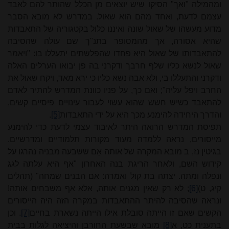
ומהמילה "ואך" הסיקו שיש יוצאים מן הכלל שהותר להם לאבד
עצמם לדעת, ואחד מהם הוא שאול. במדרש לא מובא הסבר
מדוע מעשהו של שאול שונה ואיננו כלול בקטגוריה של התאבדות
שהיא אסורה, אך מהמסופר בתנ"ך שם עולה שהסיבה
להתאבדותו של שאול היא פחדו שהפלשתים יתעללו בו: "ויאמר
שאול לנשא כליו שלף חרבך ודקרני בה פן יבואו הערלים האלה
ודקרני והתעללו בי, ולא אבה נשא כליו כי ירא מאד, ויקח שאול את
החרב ויפל עליה"; ואם כך, על פניו כוונת המדרש להתיר לאדם
להתאבד כשיש חשש שהוא עשוי לעבור עינויים פיסיים קשים,
והדרך היחידה להימנע מכך היא על ידי התאבדות
[5]
.
תפיסת המדרש הרואה היתר לאיבוד עצמי לדעת כדי להימנע
מייסורים, נראה ללמדה מעוד מקורות תלמודיים ומדרשיים.
בגיטין נז, ב מובא המקרה של אותה אֵם ששבעה מבניה נהרגו על
קידוש השם, ולאחר הריגת בנה האחרון "אף היא עלתה לגג
ונפלה ומתה. יצתה בת קול ואמרה: אם הבנים שמחה" (תהלים
קיג, ט)
[6]
; לא רק שאין מגנים אותה, אלא אף משבחים אותה!
ונראה שהסיבה להיתר ההתאבדות במקרה הזה היה הייסורים
הקשים שאם זו הייתה סובלת אילו הייתה נשארת בחיים
[7]
. וכן
בתענית כט, א
[8]
מובא שבשעת החורבן והיציאה לגלות בבית