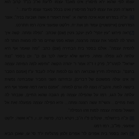
עצמו לפי שהוא ירא מיסורין אינו מאבד עצמו לדעת וא"כ בנ"ד קרוב הוא
דמשו"ה חנק את עצמו לינצל מהיסורין ואינו בכלל מאבד עצמו לדעת...".
[6]
וכ"ה במדרש זוטא איכה פרשה א: "ואית דאמרי זו אשה ושבעה בניה"; אוצר
המדרשים (אייזנשטיין) עמוד תנ אות יח, וילקוט שמעוני איכה רמז תתרכט.
[7]
ראה פירוש "עץ יוסף" לעין יעקב גיטין (שם) שכתב: "נפלה ומתה. קשה איך
הותר לה למסור את עצמה מרצונה, ושמא מפני שחיים מר לה
ממו
ות הותר לה
להמית עצמה". אולם בספר בית הבחירה (שם) כתב: "ומה שאמר אף היא
עלתה לגג ונפלה ומתה, פירושו שלא יביאוה לכך גם כן". וכן בספר "נצח
ישראל" למהר"ל, פרק ז ד"ה אמר ר' יהודה הקשה "ותימא למה המיתה עצמה
בחנם". ובתחילה תירץ שכנראה רצו גם לכפות עליה לעבוד ע"ז (אמנם הסבר
זה אינו עולה מפשוטם של דברים), ובתירוצו השני הסביר שמבחינה נפשית
ביקשה למות, והקב"ה נענה לה וגרם למותה: "אמנם נראה דמה שאמר אף היא
עלתה על הגג, רמז על שהפילה עצמה מן הגובה שהוא החיים, שנבחר לה
מוות מחיים... והשי"ת עשה רצונה ומתה... והיא הפילה עצמה ממעלה זאת אל
השאול ומסרה עצמה למות וזהו הנפילה".
[8]
וכ"ה בירושלמי, שקלים פ"ו ה"ב; ויקרא רבה, פרשה יט, ו, ד"א ואשה; ילקוט
שמעוני, מל"ב, רמז רמט.
[9]
ראה בספר בית אפרים לר' אפרים זלמן מרגליות יו"ד סי' עו, שאכן הביא