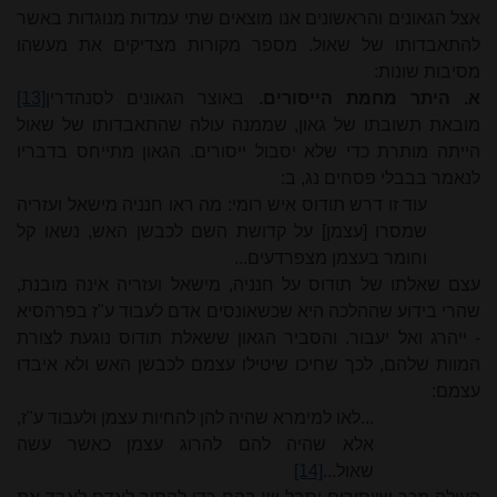
אצל הגאונים והראשונים אנו מוצאים שתי עמדות מנוגדות באשר
להתאבדותו של שאול. מספר מקורות מצדיקים את מעשהו
מסיבות שונות:
א. היתר מחמת הייסורים.
באוצר הגאונים לסנהדרין
[13]
מובאת תשובתו של גאון, שממנה עולה שהתאבדותו של שאול
הייתה מותרת כדי שלא יסבול ייסורים. הגאון מתייחס בדבריו
לנאמר בבבלי פסחים נג, ב:
עוד זו דרש תודוס איש רומי: מה ראו חנניה מישאל ועזריה
שמסרו [עצמן] על קדושת השם לכבשן האש, נשאו קל
וחומר בעצמן מצפרדעים...
עצם שאלתו של תודוס על חנניה, מישאל ועזריה אינה מובנת,
שהרי בידוע שההלכה היא שכשאונסים אדם לעבוד ע"ז בפרהסיא
- ייהרג ואל יעבור. והסביר הגאון ששאלת תודוס נוגעת לצורת
המוות שלהם, לכך שחיכו שיטילו עצמם לכבשן האש ולא איבדו
עצמם:
...לאו למימרא שהיה להן להחיות עצמן ולעבוד ע"ז,
אלא שהיה להם להרוג עצמן כאשר עשה
שאול...
[14]