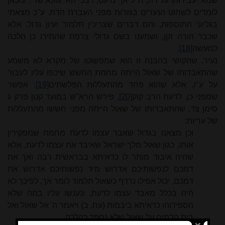
שמא יעבירוהו על דת, ת"ל אך מיעט, דבכי האי גוונא שרי. ומכאן
לומדים לשחוט הנערים בגזרות מפני העברת הדת. ע"כ מצאתי
בגליוני התוספות, והם דברים שצריכין תלמוד ועיון גדול, אלא
שכבר הורה זקן, ושמענו בשם גדולי צרפת שהתירו כן הלכה
למעשה
[18]
.
נעיר, שהקושי בהבנה זו הוא שמפשוטו של מקרא לא משמע
שהתאבדותו של שאול הייתה מחמת החשש שיכפו עליו לעבור
על ע"ז, אלא שהוא פחד מהתעללות הפלשתים
[19]
. אפשר
שמפני כן, לדעת הרב קוק
[20]
, פירש הרא"
ש במועד קטן
פרק ג
סימן צד, שהתאבדותו של שאול הייתה מפני חששו מהתעללות
של עריות:
וכן מצאנו בגדול שאבד עצמו לדעת מחמת שמפקירין
אותו, כגון שאול מלך ישראל שאיבד את עצמו לדעת, אלא
שהיה איבוד מותר לו כדאיתא בבראשית רבה ואך את
דמכם לנפשותיכם אדרוש מיד נפשותיכם אדרוש את
דמכם, יכול אפילו נרדף כשאול תלמוד לומר אך, לפיכך לא
היה בכלל מאבד עצמו לדעת, ונענשו עליו במה שלא
הספידוהו כדאיתא ביבמות (עח, ב) ויאמר ה' אל שאול ואל
בית הדמים על שאול שלא נספד כהלכה.