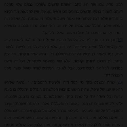
רבינו פרץ, שם, אות ה-ו, כתב: "ואותם קדושים ששחטו עצמם שלא סמכה
דעתם לעמוד בנסיון קדושים גמורים הם וראיה משאול. ואין להקשות מר' חנינא
בן תרדיון שלא רצה לפתוח פיו ואמר מוטב שיטלנה מי שנתנה וכו', שיודע היה
בעצמו שלא יתחלל שם שמים על ידו. וכי האי גוונא התירו הכתוב כדאיתא
בספרי אך את דמכם וגו', יכול כמעשה שאול ת"ל אך".
[19]
וכך כתב בספר "ים של שלמה" בבא קמא פ"ח סי' נט: "גם לישנא דקרא
לא משמע כלל משום שיעבירוהו על דת, אלא שלא יעללו בו, לצערו ולענות
אותו, כמו שאמר פן יבואו הערלים ויתעללו בי... הלא אמר ודקרוני, וזה ענין
מיתה, וכן תרגם יהונתן וקטלוני, אלא הוא מטעמא שכתבתי, ועל זה מיעט
במדרש לעיל אך לנפשותיכם, אבל לא כיון המדרש שהיה שאול עושה מפני
העברת דת".
[20]
שו"ת "משפט כהן" סי' קמד ד"ה "ולשיטת הרמב"ם": "...נראה שפירש
הרא"ש ענין של שאול, שהיה חושש פן יבואו הפלשתים הערלים ויתעללו בו בענין
עריות (בל' הש"ך יו"ד סי' שמה ס"ק ו, שהפלשתים יעשו בו כרצונם ויהרגוהו,
יל"פ ג"כ שיעשו בו כרצונם באותה ההתעללות מלבד ההריגה שאח"כ, וקיצר
במובן ור"ל על שני הענינים, ולא לפי סדר המלים של המקרא ודקרוני והתעללו
בי, שההתעללות שייכת יותר מקודם)... וחידש בזה שאם חושש שיטמאו אותו
בעריות מותר לו להקדים ולאבד את עצמו, וזהו מובן הלשון של הרא"ש מחמת