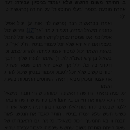
ב. ההיתר משום החשש שלא יעמוד בניסיון עבירה:
דעה
אחרת מובעת בספר "בעלי התוספות" על התורה (בראשית ט,
ה):
ואמרו בבראשית רבה (פרשה לד, אות יג), יכול אפילו
כחנניה מישאל ועזריה, תלמוד לומר "אך"
[17]
. פירוש יכול
אפילו כמו אלו שמסרו עצמן לקדוש השם שלא יוכל לחבול
בעצמו אם הוא ירא שלא יוכל לעמוד בניסיון, ת"ל "אך", כי
בשעת השמד יכול למסור עצמו למיתה ולהרוג עצמו. וכן
בשאול בן קיש (שמ"א לא, ד) שאמר לנערו שלוף חרבך
ודקרני בה וכו', ת"ל אך, שאם ירא אדם שמא יעשו לו
יסורים קשים שלא יוכל לסבול ולעמוד בנסיון שיכול להרוג
את עצמו. ומכאן מביאין ראיה השוחטים התינוקות בשעת
השמד.
על פניה נראית הדרשה הראשונה תמוהה, שהרי חנניה מישאל
ועזריה לא לקחו את חייהם בידיהם! ולכן פירשו שדרשה זו באה
ללמד שבנסיבות הדומות לאלה שעמדו בהן חנניה מישאל ועזריה,
כשיש חשש שלא יעמדו בניסיון, הותר לאבד את הנפש. לאור
הבנה זו בא ההמשך: "יכול כשאול", כלומר, גם התאבדותו של
שאול הייתה מותרת משום שחשש שיכפוהו לעבור עבירה שהיא