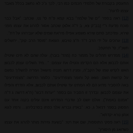
התעסק בקבורת של תלמידי חכמים כמו רבי, לכך ג"כ לא נחשב בכלל מאבד
עצמו לדעת".
[12]
ראה בספר "ים של שלמה" בבא קמא פ"ח סי' נט, שכתב: "אבל כבר
מוכח מדעת ר"י (בב"ק צא, ב ד"ה אלא) שכתב אסור להרוג את עצמו מפני
שירא, ומדכתב סתם שירא משמע אפילו מיראת שמים שלא יעבירוהו על דת".
[13]
ערוכים על ידי הרב ד"ר ח"צ טויבש, הוצאת "מוסד הרב קוק", ירושלים
תשכ"ז, סי' תתקפב.
[14]
ממדרש תהלים על מזמור כח (מהד' בובר), עולה שהם לא חיכו שיטילו
אותם לכבשן אלא הם הקדימו והטילו את עצמם: "...מיד השליכו עצמן לכבשן
האש לקדש שמו של הקב"ה, ומניין דרשו חנניה מישאל ועזריה להשליך נפשם
על קדושת השם, נשאו קל וחומר מצפרדעים". כלומר הדרשה "מצפרדעים"
באה להסביר מדוע הם לא ה
מתי
נו עד שיטילו אותם לכבשן, אלא הזדרזו והפילו
את עצמם לכבשן. ובדרך זו הסביר גם בספר "יערות דבש" (ח"א דרשה ג ד"ה
"אמנם באמת"). אולם יושם לב שדברי המדרש אינם עולים בקנה אחד עם
הפסוק בספר דניאל ג, כא: "באדין גבריא אלך כפתו בסרבליהון... ורמיו לגוא
אתון נורא יקדתא".
[15]
ראה פסקי התוספות, שם אות רטז: "בשעת גזירות מותר להרוג את עצמו
כשדואג מן היסורין".