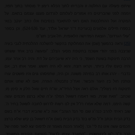
שיתפו פעולה עם החלטה זו והבריחו לתוך הכלא רימון יד מוסתר בתוך תפוז,
ויממה לפני שהבריטים היו אמורים לעלותם לגרדום פוצצו עצמם בתאם. על
המקרה ועל ההתלבטות האם ראוי להתאבד בנסיבות אלו כתב יעקב בנאי
בספרו חיילים אלמונים (בעריכת ד"ר ישראל אלדד, עמ' 524-536), וכן בספר
"עולי הגרדום", הוצאת המדרשה הלאומית, תל-אביב תש"ס.
[25]
וראה בהמשך (שם) את המחלוקת בהקשר להשלכה ההלכתית לגבי בעיה
שניצבה בפני יהודי אשכנז בתקופת מסעי הצלב: "ומעשה ברב אחד ששחט
הרבה תינוקות בשעת השמד, כי היה ירא שיעבירום על דת. והיה רב אחר עמו,
והיה כועס עליו ביותר, וקראו רוצח, והוא לא היה חושש. ואמר אותו רב, אם
כדברי - יהרג אותו רב במיתה משונה. וכן היה, שתפסוהו גוים והיו פושטים עורו
ונותנין חול בין העור והבשר. ואח"כ נתבטלה הגזרה, ואם לא שחט אותם
תינוקות היו ניצולין". אולם ראה אצל החיד"א, שו"ת חיים שאל חלק א סימן מו,
שכתב: "וזאת שנית, מאי דאמרו דשאול המלך ע"ה שלא ברצון חכמים עשה
קשה הימנו, דמה שלא אמרו רז"ל אין לנו רשות לדרוש לחובה לשאול בחיר ה'.
שוב ראיתי להרב כנה"ג שם סי' הנז' הגהב"י אות כ"א שהביא דברי א"ח בשם
בדק הבית וכתב וז"ל ומ"ש בס' בדק הבית בשם א"ח דשאול בן קיש שלא ברצון
חכמים עשה אינו נח לי" וכו'. [לאחר הכנת מאמר זה לדפוס יצא לאור ספרו של
הרב ד"ר י"ש ליכטנשטיין, "המאבד עצמו לדעת" (הוצאת הקיבוץ המאוחד,