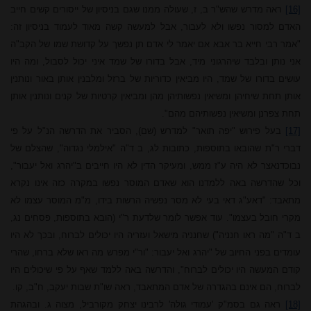
[16]
ראה מדרש שהש"ר ב, ז, שעולה ממנו שגם בניסיון של ייסורים קשים חייב
האדם למסור נפשו ולא לעבור, אבל למעשה קשה מאוד לעמוד בניסיון זה:
"אמר רבי חייא בר אבא אם יאמר לי אדם תן נפשך על קדושת שמו של הקב"ה
אני נותן ובלבד שיהרגוני מיד, אבל בדורו של שמד איני יכול לסבול, ומה היו
עושים בדורו של שמד, היו מביאין כדוריות של ברזל ומלבנין אותן באור ונותנין
אותן תחת שיחיהן ומשיאין נפשותיהן מהן ומביאין קרטיות של קנים ונותנין אותן
תחת צפרנן ומשיאין נפשותיהם מהם".
[17]
בעל פירוש "יפה תואר" למדרש (שם), הסביר את הדרשה הנ"ל על פי
דברי ר"ת שהובאו בתוספות, כתובות לג, ב ד"ה "אילמלי נגדוה", שהצלם של
נבוכדנאצר לא היה ע"ז ממש, ומעיקר הדין לא היו חייבים ב"יהרג ואל יעבור",
וכל שהדרשה באה ללמדנו הוא שאדם המוסר נפשו במקרה כזה אינו נקרא
מתאבד: "דאע"ג דאי בעי לא מסר נפשיה הרשות בידו, מ"מ המוסר עצמו לא
מקרי חובל בעצמו". עוד אפשר לומר שלדעת ר"י (הובא בתוספות, פסחים נג,
ב ד"ה "מה ראו חנניה") שחנניה מישאל ועזריה היו יכולים לברוח, ובכך לא היו
עומדים בפני החיוב של "יהרג ואל יעבור: "ור"י מפרש מה ראו שלא ברחו, שהרי
קודם המעשה היו יכולים לברוח", והדרשה באה ללמד שאף על פי שיכולים היו
לברוח, הם אינם בהגדרה של אדם המתאבד, ראה שו"ת שבות יעקב, ח"ב, קו.
[18]
ראה גם בסמ"ק 'עמודי גולה' לרבינו יצחק מקורביל, מצוה ג. ובהגהת