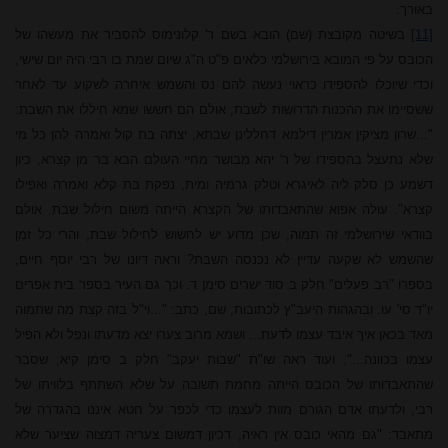
באורך.
[11]
בשיטה מקובצת (שם) הובא בשם ר' קלונימוס להסביר את מעשהו של
הכובס על פי המובא בירושלמי כלאים פ"ט ה"ג שיום שמת בו רבי היה יום שישי,
וכדי שיוכלו להספידו כראוי נעשה להם נס והשמש איחרה לשקוע עד לאחר
ששסיימו את ההכנות הדרושות לשבת, אולם הם חששו שמא חיללו את השבת:
"...
שרון
מציקין אמרין דילמא דחללינן שבתא, יצתה בת קול ואמרה להן כל מי
שלא נתעצל בהספידו של ר' יהא מבושר מחיי העולם הבא בר מן קצרא, כיון
דשמע כן סלק ליה לאיגרא וטלק גרמיה ומית, נפקת בת קלא ואמרה ואפילו
קצרא". עולה אפוא שהתאבדותו של הקצרא הייתה משום חילול שבת. אולם
בוודאי שירושלמי זה תמוה, שכן מדוע יש לחשוש לחילול שבת, והרי כל זמן
שהשמש לא שקעה עדיין לא נכנסה השבת? וראה דיונו של רבי יוסף חיים,
בספרו "רב פעלים" חלק ב סוד ישרים סימן ד. וכך גם העיר בספר בית אפרים
יו"ד סי' עו. ובהגהות היעב"ץ לכתובות, שם, כתב: "...וי"ל בזה קצת מה שתמוה
מאד בכאן איך איבד עצמו לדעת... ושמא מרוב צערו יצא מדעתו ונפל ולא הפיל
עצמו בכוונה...". ועוד ראה שו"ת "שבות יעקב" חלק ב סימן קיא, שסבר
שהתאבדותו של הכובס הייתה מחמת תשובה על שלא השתתף בלוויתו של
רבי, ולדעתו אדם הגורם מוות לעצמו כדי לכפר על חטא איננו בהגדרה של
מתאבד: "גם מהאי כובס אין ראיה, דכיון דמשום צעריה דמצוה שציער שלא