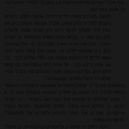
סוף, אבל ייסורים הגורמים למוות אין בהם כדי להתיר התאבדות.
כך מובא בגמ' שם:
מעשה בארבע מאות ילדים וילדות שנשבו לקלון. הרגישו
בעצמן למה הן מתבקשים, אמרו: אם אנו טובעין בים אנו
באין לחיי העולם הבא? דרש להן הגדול שבהן (תהלים
סח, כג) אמר ה' מבשן אשיב אשיב ממצולות ים, מבשן
אשיב - מבין שיני אריה אשיב, ממצולות ים - אלו שטובעין
בים. כיון ששמעו ילדות כך, קפצו כולן ונפלו לתוך הים.
נשאו ילדים ק"ו בעצמן ואמרו: מה הללו שדרכן לכך - כך,
אנו שאין דרכנו לכך - על אחת כמה וכמה! אף הם קפצו
לתוך הים. ועליהם הכתוב אומר (תהלים מד, כג) כי עליך
הורגנו כל היום נחשבנו כצאן טבחה".
בתוספות שם (ד"ה "קפצו") הקשו על שמעשה התאבדות זה עומד
בניגוד לדברי רבי חנינא בן תרדיון שהובאו בעבודה זרה יח, א
"...מוטב שיטלנה מי שנתנה ואל יחבל הוא בעצמו" - הרי שרבי
חנינא בן תרדיון איננו מתיר לאדם להתאבד למרות הסבל
והייסורים, ואם כן איך הותר לנערות ולנערים אלו להתאבד?
ותירצו התוספות:
...הכא יראים היו מיסורין, כדאמרינן (כתובות לג, ב) אלמלי