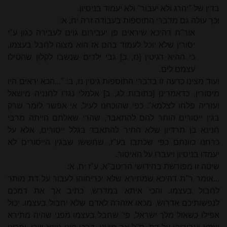
בדין של "יהרג ולא יעבור" ולא יעמוד בניסיון.
וכך עולה גם מדברי התוספות בעבודה זרה יח, א:
אור"ת דהיכא שיראים פן יעבירום גוים לעבירה כגון ע"י
יסורין שלא יוכל לעמוד בהם אז הוא מצוה לחבל בעצמו,
כי ההיא דגיטין [נז, ב] גבי ילדים שנשבו לקלון שהטילו
עצמם לים.
ועוד מצינו כדעה זו בדברי התוספות גיטין נז, ב: "...הכא יראים היו
מיסורין, כדאמרינן [כתובות לג, ב] אלמלי נגדו לחנניה מישאל
ועזריה פלחו לצלמא". כפי שהוכחנו לעיל, אי אפשר לומר שרק
בגין ייסורים הותר להם להתאבד, שהרי שאלתם הייתה מרבי
חנינא בן תרדיון שלא התיר להתאבד בגלל ייסורים, אלא על
כרחנו כוונתם כפי שכתבו בע"ז, שחששו שבגין הייסורים לא
יעמדו בניסיון ויעברו על האיסור.
שיטה זו מפורשת בחידושי הריטב"א, ע"ז יח, א:
...אומר ר"ת דהיכא שמתירא שלא יכריחוהו לעבור על דת מותר
לחבול בעצמו. והכי איתא במדרש, כתיב אך את דמכם
לנפשותיכם אדרוש, מכאו אזהרה לאדם שלא יחבול בעצמו. יכול
אפילו כשאול מלך ישראל, פי' שחבל בעצמו מפני שהיה מתירא