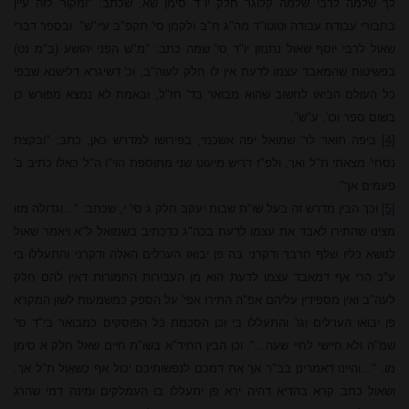
לך שלמה לרבי שלמה קלוגר חלק יו"ד סימן שא, שכתב: "ומקור לזה עיין
בחבורי עבודת עבודה וטוטו"ד מה"ג ח"ב ולקמן סי' תקפ"ב עיי"ש". ובספר דברי
שאול לרבי יוסף שאול נתנזון יו"ד סי' שמה כתב: "מ"ש הפני יהושע (ב"מ נט)
בפשיטות שהמאבד עצמו לדעת אין לו חלק לעוה"ב, וכ' דשיגרא דלישנא שבפי
כל העולם הביאו לחשוב שהוא מבואר בד' חז"ל, ובאמת לא נמצא מפורש כן
בשום ספר וכו'. ע"ש".
[4]
ביפה תואר לר' שמואל יפה אשכנזי, בפירושו למדרש כאן, כתב: "ובקצת
נסחי' מצאתי ת"ל ואך, ולפ"ז דריש מיעוט שני מתוספת הוי"ו ה"ל כאלו כתיב ב'
פעמים אך".
[5]
וכך הבין מדרש זה בעל שו"ת שבות יעקב חלק ג סי' י, שכתב: "...וגדולה מזו
מצינו שהתירו לאבד את עצמו לדעת בכה"ג כדכתיב בשמואל ל"א ויאמר שאול
לנושא כליו שלף חרבך ודקרני בה פן יבואו הערלים האלה ודקרני והתעללו בי
ע"כ הרי אף דמאבד עצמו לדעת הוא מן העבירות החמורות דאין להם חלק
לעה"ב ואין מספידין עליהם אפ"ה התירו אפי' על הספק כמשמעות לשון המקרא
פן יבואו הערלים וגו' והתעללו בי וכן הסכמת כל הפוסקים כמבואר בי"ד סי'
שמ"ה ולא חיישי לחיי שעה...". וכן הבין החיד"א בשו"ת חיים שאל חלק א סימן
מו: "...והיינו דאמרינן בב"ר אך את דמכם לנפשותיכם יכול אף כשאול ת"ל אך.
ושאול כתב קרא בהדיא דהיה ירא פן יתעללו בו העמלקים ומינה דמי שהרג