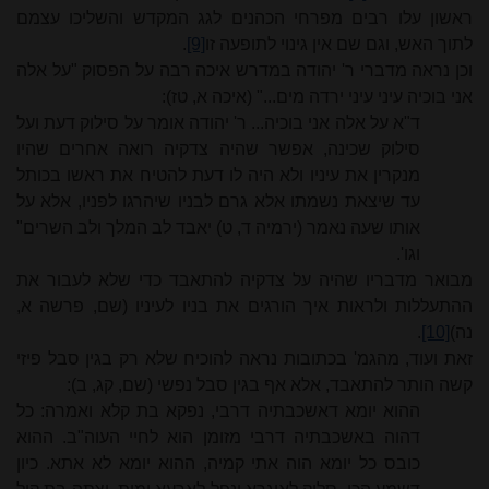
ראשון עלו רבים מפרחי הכהנים לגג המקדש והשליכו עצמם
לתוך האש, וגם שם אין גינוי לתופעה זו
[9]
.
וכן נראה מדברי ר'
יהודה
במדרש איכה רבה על הפסוק "על אלה
אני בוכיה עיני עיני ירדה מים..." (איכה א, טז):
ד"א על אלה אני בוכיה... ר'
יהודה
אומר על סילוק דעת ועל
סילוק שכינה, אפשר שהיה צדקיה רואה אחרים שהיו
מנקרין את עיניו ולא היה לו דעת להטיח את ראשו בכותל
עד שיצאת נשמתו אלא גרם לבניו שיהרגו לפניו, אלא על
אותו שעה נאמר (ירמיה ד, ט) יאבד לב המלך ולב השרים"
וגו'.
מבואר מדבריו שהיה על צדקיה להתאבד כדי שלא לעבור את
ההתעללות ולראות איך הורגים את בניו לעיניו (שם, פרשה א,
נה)
[10]
.
זאת ועוד, מהגמ' בכתובות נראה להוכיח שלא רק בגין סבל פיזי
קשה הותר להתאבד, אלא אף בגין סבל נפשי (שם, קג, ב):
ההוא יומא דאשכבתיה דרבי, נפקא בת קלא ואמרה: כל
דהוה באשכבתיה דרבי מזומן הוא לחיי העוה"ב. ההוא
כובס כל יומא הוה אתי קמיה, ההוא יומא לא אתא. כיון