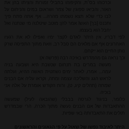
וכרכוהו בס"ת, והקיפוהו בחבילי זמורות והציתו בהן את
האור, והביאו ספוגין של צמר ושראום במים והניחום על
לבו כדי שלא תצא נשמתו מהרה... אף אתה פתח פיך
ותכנס [בך] האש! אמר להן: מוטב שיטלנה מי שנתנה ואל
יחבל הוא בעצמו.
לפי דבריו, אין היתר לאדם לקצר ימיו ואפילו לא את רגעיו
האחרונים אף אם מלאים הם סבל רב, וזאת מתוך התפיסה שרק
נותן החיים הוא ייקחם.
וכך נראה גם מהמדרש באיכה רבה (פרשה א):
מעשה במרים בת תנחום שנִשבת היא ושבעה בניה
עמה... אמרו, לאחר ימים נשתטית האשה ההיא, ועלתה
לראש הגג והשליכה עצמה ומתה, וקראו עליה אם הבנים
שמחה (תהלים קיג, ט), ורוח הקודש אומרת על אלה אני
בוכיה.
כלומר, בניגוד לגרסה בבבלי (שהובאה לעיל) שמעשה
ההתאבדות של אם הבנים נעשה מתוך הכרה, הרי שבמדרש
תולים את התאבדותה באי שפיות.
היתר לאיבוד נפשו של שאול על פי הגאונים והראשונים