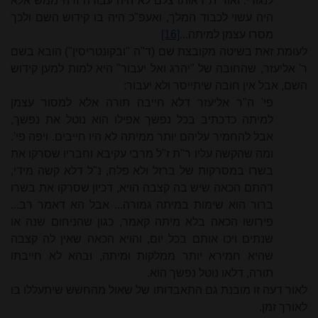
לנגודי. ואור"ת דאותו צלם לא היה עבודה זרה ממש אלא
היה עשוי לכבוד המלך, ואעפ"כ היה בו קידוש השם ולכך
מסרו עצמן למיתה...
[16]
לעומת זאת בשיטה מקובצת שם (ד"ה "ובקונטריסין") הובא בשם
ר' אליעזר, שהחובה של "יהרג ואל יעבור" היא למות למען קידוש
השם, אבל אין חובה שיתייסר ולא יעבור:
פי' ה"ר אליעזר דלא חייבה תורה אלא למסור עצמן
למיתה כדכתיב בכל נפשך אפילו הוא נוטל את נפשך,
אבל להחמיר עליהם יותר ממיתה לא היו חייבים. ויפה פי'.
ומה שהקשה עליו ר"ת ז"ל מרבי עקיבא וחבריו שסרקו את
בשרו במסרקות של ברזל ולא פלח, נ"ל דלא קשה מידי,
דהתם הכאה שיש בה קצבה הויא, דכיון שסרקו את בשרו
ברור הוא שימות במיתה גמורה... אבל הא דאמר רב...
פירושו הכאה בלא מיתה קאמר, כגון שהניחום שנה או
שנתים ויכו אותם בכל יום, והויא הכאה שאין לה קצבה
שהיא חמירא יותר ממלקות ומיתה, ובהא לא חייבתו
תורה, דלאו נוטל נפשך הוא.
לאור דעה זו מובנת גם התאבדותו של שאול מהחשש שיתעללו בו
לאורך זמן.