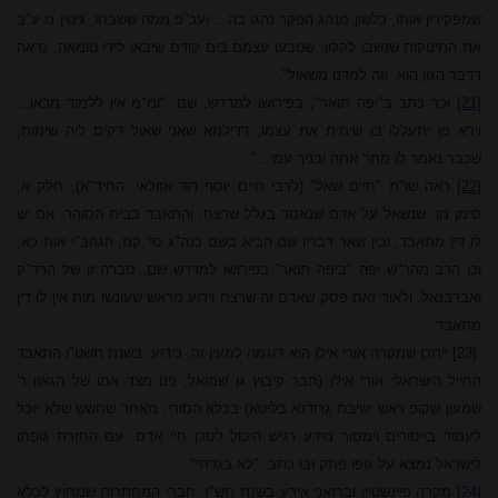
שמפקירין אותו, כלשון מנהג הפקר נהגו בה... ועכ"פ ממה ששבחו, גיטין נז ע"ב
את התינוקות שנשבו לקלון, שטבעו עצמם בים קודם שיבאו לידי טומאה, נראה
דדבר הגון הוא, וזה למדנו משאול".
[21]
וכך כתב ב"יפה תואר", בפירושו למדרש, שם: "ומ"מ אין ללמוד מכאן...
וירא פן יתעללו בו שימית את עצמו, דדילמא שאני שאול דקים ליה שימות,
שכבר נאמר לו מחר אתה ובניך עמי...".
[22]
ראה שו"ת "חיים שאל" (לרבי חיים יוסף דוד אזולאי, החיד"א), חלק א,
סימן מו, שנשאל על אדם שנאסר בגלל שרצח, והתאבד בבית הסוהר, אם יש
לו דין מתאבד, ובין שאר דבריו שם הביא בשם כנה"ג סי' קנז, הגהב"י אות כא,
וכן הרב מהר"ש יפה "ביפה תואר" בפירושו למדרש שם, סברה זו של הרד"ק
ואברבנאל, ולאור זאת פסק שאדם זה שרצח וידוע מראש שעונשו מות אין לו דין
מתאבד.
[23]
ייתכן שמקרה אורי אילן הוא דוגמה למעין זה. כידוע, בשנת תשט"ו התאבד
החייל הישראלי אורי אילן (חבר קיבוץ גן שמואל, נינו מצד אמו של הגאון ר'
שמעון שקופ ראש ישיבת גרודנא בליטא) בכלא הסורי, מאחר שחשש שלא יוכל
לעמוד בייסורים וימסור מידע רגיש היכול לסכן חיי אדם. עם החזרת גופתו
לישראל נמצא על גופו פתק ובו כתב: "לא בגדתי".
[24]
מקרה פיינשטיין וברזאני אירע בשנת תש"ז. חברי המחתרות שמחוץ לכלא