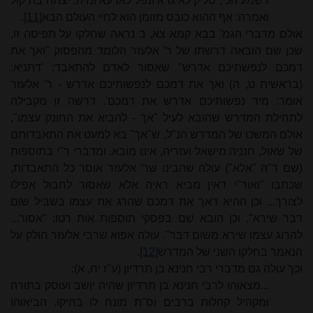
דשמע הכי, סליק לאיגרא ונפל לארעא ומית. יצתה בת קול
ואמרה: אף ההוא כובס מזומן הוא לחיי העולם הבא
[11]
.
אולם מדברי הגמ' בבא קמא צא, ב נראה שחלקו על תפיסה זו,
שכן שם הובאה דרשתו של ר' אלעזר הלומד מהפסוק "ואך את
דמכם לנפשתיכם אדרש" שאסור לאדם להתאבד: 'דתניא:
(בראשית ט, ה) ואך את דמכם לנפשותיכם אדרש - ר' אלעזר
אומר: מיד נפשותיכם אדרש את דמכם'. דרשה זו מקבילה
לתחילת המדרש שהובא לעיל "אך - להביא את החונק עצמו",
אולם המשכו של המדרש הנ"ל, ש"אך" בא למעט את התאבדותם
של שאול, חנניה מישאל ועזריה, אינו מובא. ומדברי ר"י בתוספות
(שם ד"ה "אלא") עולה שהבינו שר' אלעזר אוסר כל התאבדות,
שכתבו "ואור"י דאין מביא ראיה אלא שאסור לחבול אפילו
לצורך... וכן ההיא דאך את דמכם שהרג את עצמו בשביל שום
דבר שירא". וכן הובא שם בפסקי תוספות אות רטו: "אסור...
להרוג עצמו שירא משום דבר". עולה אפוא שרבי אלעזר חולק על
הנאמר בחלקו השני של המדרש
[12]
.
וכך עולה גם מדברי רבי חנינא בן תרדיון (ע"ז יח, א):
...מצאוהו לרבי חנינא בן תרדיון שהיה יושב ועוסק בתורה
ומקהיל קהלות ברבים וס"ת מונח לו בחיקו. הביאוהו