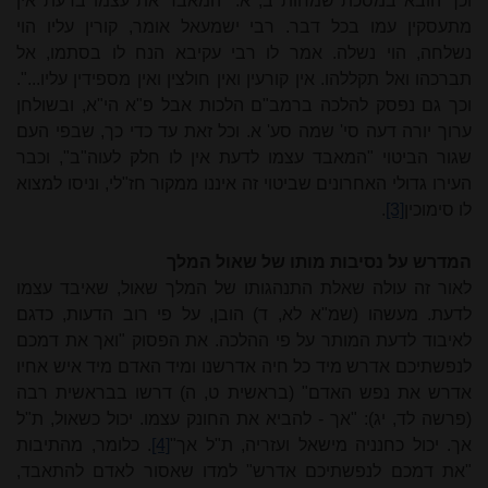
וכך הובא במסכת שמחות ב, א: "המאבד את עצמו בדעת אין
מתעסקין עמו בכל דבר. רבי ישמעאל אומר, קורין עליו הוי
נשלחה, הוי נשלה. אמר לו רבי עקיבא הנח לו בסתמו, אל
תברכהו ואל תקללהו. אין קורעין ואין חולצין ואין מספידין עליו...".
וכך גם נפסק להלכה ברמב"ם הלכות אבל פ"א הי"א, ובשולחן
ערוך יורה דעה סי' שמה סע' א. וכל זאת עד כדי כך, שבפי העם
שגור הביטוי "המאבד עצמו לדעת אין לו חלק לעוה"ב", וכבר
העירו גדולי האחרונים שביטוי זה איננו ממקור חז"לי, וניסו למצוא
לו סימוכין
[3]
.
המדרש על נסיבות מותו של שאול המלך
לאור זה עולה שאלת התנהגותו של המלך שאול, שאיבד עצמו
לדעת. מעשהו (שמ"א לא, ד) הובן, על פי רוב הדעות, כדגם
לאיבוד לדעת המותר על פי ההלכה. את הפסוק "ואך את דמכם
לנפשתיכם אדרש מיד כל חיה אדרשנו ומיד האדם מיד איש אחיו
אדרש את נפש האדם" (בראשית ט, ה) דרשו בבראשית רבה
(פרשה לד, יג): "אך - להביא את החונק עצמו. יכול כשאול, ת"ל
אך. יכול כחנניה מישאל ועזריה, ת"ל אך"
[4]
. כלומר, מהתיבות
"את דמכם לנפשתיכם אדרש" למדו שאסור לאדם להתאבד,