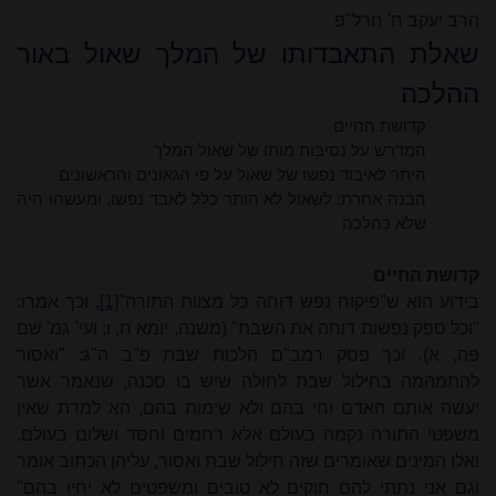
הרב יעקב
ח' חרל"פ
שאלת התאבדותו של המלך שאול באור
ההלכה
קדושת החיים
המדרש על נסיבות מותו של שאול המלך
היתר לאיבוד נפשו של שאול על פי הגאונים והראשונים
הבנה אחרת: לשאול לא הותר כלל לאבד נפשו, ומעשהו היה
שלא כהלכה
קדושת החיים
בידוע הוא ש"פיקוח נפש דוחה כל מצוות התורה"
[1]
, וכך אמרו:
"וכל ספק נפשות דוחה את השבת" (משנה, יומא ח, ו; ועי' גמ' שם
פה, א). וכך פסק רמב"ם הלכות שבת פ"ב ה"ג: "ואסור
להתמהמה בחילול שבת לחולה שיש בו סכנה, שנאמר אשר
יעשה אותם האדם וחי בהם ולא שימות בהם, הא למדת שאין
משפטי התורה נקמה בעולם אלא רחמים וחסד ושלום בעולם.
ואלו המינים שאומרים שזה חילול שבת ואסור, עליהן הכתוב אומר
וגם אני נתתי להם חוקים לא טובים ומשפטים לא יחיו בהם"