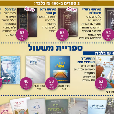
אנשי מדע חרדים יהיו מקובלים על עולם התורה ודעתם תהא
, וישכנעו לכל היותר את המשוכנעים מכבר".
וא בתביעות אליו: בעולם התורה השתרשה לאחרונה צרות אופק,
לם" (כשכלל לא ברור מי קובע את התלם). מי שסוטה ולו במקצת,
אם ישרה וטובה - מושמץ במלים שאסור להשתמש בהן, או שהוא
 הראויה לבני תורה ובעלי מידות טובות, וזו גם לא היתה דרכן של
יות. הן דגלו בפיתוח הגאוניות ובעידוד העילוי היוצא דופן. מכל
א לשם שמים באצטלה של יראת שמים, ומחלוקת זו מסוכנת יותר
ווי היא כפיית דעת הציבור על היחיד כדי לצנזר את דברי התורה
ת שהצדיק הגאון הראי"ה קוק זצוק"ל כתב בזמנו למחברים מן
ו גם החרמת דברי תורה שלו או גם של רבנים אחרים שאינם
ין דנים דברי תורה של גאונים לגופם, אלא לפי השקפותיהם. במידה
ת הקהל" - תורתו מוחרמת!"
[13]
.
סיכם ר' יונה ז"ל כך: "בגליונות האחרונים (טבת, ניסן ותמוז ש"ז)
מה
וולבה שליט"א "בענין תורה עם דרך ארץ"... לדאבוננו קיימות
.
[1
אבד חלק ניכר מקהל קוראיו עליו להישמר ממאמרים מהסוג שכנגדו
הדברים אמורים גם כלפי מאמרים של צאצאי מורשת תועד"א