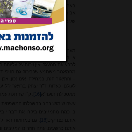
בארץ ובגולה ששינו כיוון – וזו זכות
אבותיהם ולתאר אותו באופן סלקטיבי
שלעיל, יש להבהיר לשכמותם שהם עלו על 
מעתה, ובהתייחס למה שנכתב עד כה, אש
א. במאמרו של הרב יוסף שלמה מאיר " '
לרבע את המעגל: אין ויכוח על עליונות
מהמאמר משתמע שכביכול גם חניכי תוע
– והתיאור הזה, במחילה, אינו נכון. אכ
לעולם, כעדות ד"ר יצחק ברויאר ז"ל ע
מאסכולת תועד"א
[16]
. ק"ו שהחלת עמדה
עשה שימוש רחב בהשכלתו המשפטית והת
ב. כמה מהמגיבים ביקרו את דבריי בי
אותם כצדיקים
[18]
. גם במחאות ראוי ל
אותם כרשעים. עתה חוזרים המגיבים ומ