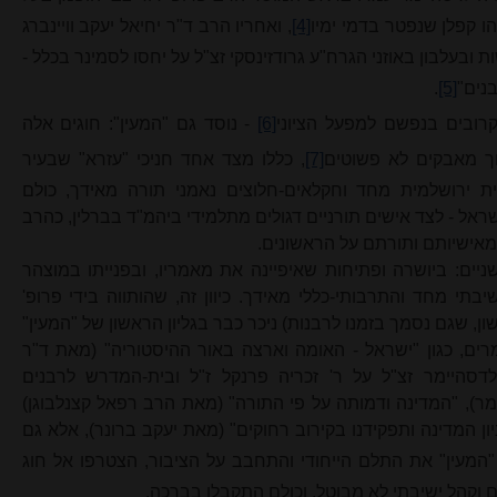
ו
קפלן שנפטר בדמי ימיו
[4]
, ואחריו הרב ד"ר יחיאל יעקב וויינברג
ובעלבון באוזני הגרח"ע גרודזינסקי זצ"ל על יחסו לסמינר בכלל -
נים"
[5]
.
קרובים בנפשם למפעל הציוני
[6]
- נוסד גם "המעין": חוגים אלה
וך מאבקים לא פשוטים
[7]
, כללו מצד אחד חניכי "עזרא" שבעיר
רנית ירושלמית מחד וחקלאים-חלוצים נאמני תורה מאידך, כולם
אל - לצד אישים תורניים דגולים מתלמידי ביהמ"ד בברלין, כהרב
מאישיותם ותורתם על הראשונים.
ניים: ביושרה ופתיחות שאיפיינה את מאמריו, ובפנייתו במוצהר
בתי מחד והתרבותי-כללי מאידך. כיוון זה, שהותווה בידי פרופ'
ון, שגם נסמך בזמנו לרבנות) ניכר כבר בגליון הראשון של "המעין"
רים, כגון "ישראל - האומה וארצה באור ההיסטוריה" (מאת ד"ר
לדסהיימר זצ"ל על ר' זכריה פרנקל ז"ל ובית-המדרש לרבנים
ר), "המדינה ודמותה על פי התורה" (מאת הרב רפאל קצנלבוגן)
ון המדינה ותפקידנו בקירוב רחוקים" (מאת יעקב ברונר), אלא גם
"המעין" את התלם הייחודי והתחבב על הציבור, הצטרפו אל חוג
ים וקהל ישיבתי לא מבוטל, וכולם התקבלו בברכה.