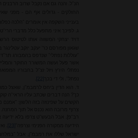
הנ"ל. והנה גם אם נקבל שרוב הרבנים ה
החולקים - גדולים אף הם - מפני שא
בענייני השקפה אין אומרים "הלכה כפל
ג. לפיכך איני מתפעל כלל מדברי הרי"ט 
דויד
יצחקי המשווה אותו לטיטוס הרשע
שגאון מפורסם כר' יעקב יוקב עטלינגר
אשר פעל ועשה המשורר החוקר והמליץ 
נפתלי הירץ ויזל זצ"ל בחבוריו המפוא
נפתל", ולי די בכך
[22]
.
ד. הוא הדין ביחס לרמבמ"ן, שאצל כמה
כך? הנה דברים שכתב עליו הראי"ה קוק ז
הקשים על שפינוזה בזה הלשון: "אמנם מת
צרוף מרובה הוא נכנס אל תוך המחנה.
רב"פ]. אבל הבעש"ט צרפו בלא ידיעה את
הידיעה ממקורה הפנימי וצרפה"
[23]
. וא
ישראל שללו את רמבמ"ן, אבל "במלחמה י