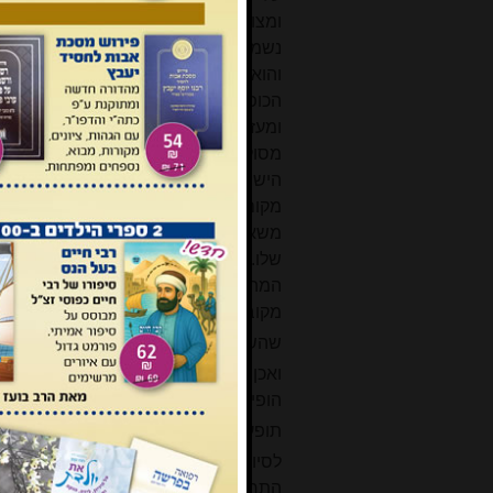
ומצורך בהגנה עצמית על מנת שאותם 
נשמעת. טעות בידם. מאמריהם לא יועילו
והוא ממשיך: "ירשה לי הרב וולבה לב
הכופה על ציבור לומדי התורה "ללכת בת
ומעז למצוא לעצמו דרך משלו – ואף 
מסולק מן החברה החרדית. אף אין זו דרך
הישיבות הליטאיות המסורתיות, האליטיסט
מקום, חוסר סובלנות גורר מחלוקת של
משאר מחלוקות הפוקדות אותנו. תופעת ל
שלו. ידועה התופעה של השמטת הסכמו
המהדורות החדשות של אותם ספרים, א
מקובלים על ציבור מסוים... כיום שוב א
שהשקפותיו של הגאון אינן תואמות ל"דע
ואכן את הדיון, שגם אחרים נטלו בו חלק, 
הופיעו תגובות שונות על דברי
הרב של
תופעות בלתי רצויות ביהדות הנאמנה"
4]
לסיום פרק זה: אם "המעין" אינו חפץ ל
התרעתי, כשם שנשמר מכמותם בעבר. 