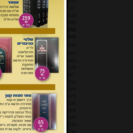
כחודש לפני פטירתו, בו הוא כותב בין הי
"לא אמירת פיוטים או אי-אמירת 'ברי
אבותינו באשכנז: קיום התורה בכל תופע
ומדרשי חז"ל גם יחד, הבנה בטעמי המק
מתוך אמונה איתנה בעליונות התורה 
לחברו
"; ומתוך כאב הוא גם מוסיף ומשח
קבוע לבית הדין"
[12]
.
דוגמה שניה היא הבירור האמיתי והנוקב
כשראש משפחתנו הפרופ' רבי זאב ב"ר נח
וולבה זצ"ל, משיירי אישי תנועת המ
"תשובה לבקורת" כתב פרופ' לב בין הי
אבל לא מן הנימוקים שהרב וולבה העל
אינם תואמים את השקפתו של רש"ר ה
אירופית" (קרי: גרמנית) ושותפות בחי
הדתית באשכנז, כולל גם רבניה, למדו ב
שיטה זו של הגרש"ר הירש שוב אינה מקו
הציבור הישיבתי. בחלק גדול ממאמר
תורה עם דרך ארץ
;
פרשנותם מחודשת, ו
על עולם התורה ללכת בדרכי תורה עם