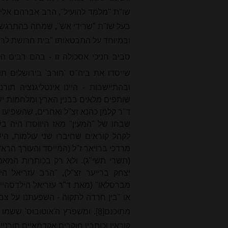
שו"ת "מלמד להועיל", הרב אברהם
אליה
בעל שו"ת "שרידי אש", שֶמחה בהתרגשות 
ובמיוחד על התבטאותו "בית חרושת לרב
סביב חניכי אסכולה זו - בהם רבים ה
שייסדו את ביה"ס 'חורב' בירושלים ת
ובהתיישבות - היינו אינטליגנציה תו
שותפים מלאים בבנין הארץ ומלחמות ישר
ד"ר קלמן כהנא זצ"ל ואחרים, שהשפיעו 
שבחו של "המעין" מאז היווסדו היה בש
לקהל קוראים שחיברו שני עולמות, הישי
מרדכי ברויאר ז"ל (המייסד והעורך הראש
(תשרי תשי"ג). ולא רק בכותרות המאמ
יצחק ברייער זצ"ל), "הרב עזריאל הי
מברסלאו" (מאת ד"ר עזריאל הילדסהיימ
או "בין חרדה לתקוה - השפעתנו על צבי
מתוכנם
[8]
. ומשפרץ ה'אוטובוס' ששמו 
קוראיו וכותביו חוקרים אקדמאיים תורני