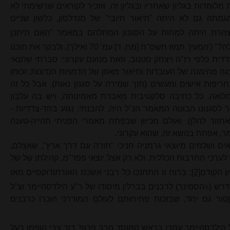
מתי
לא
מתה גם לא היתה "תיאור חיובי" של מנדלסון, כלשון שניים
הרת היתה למחות על הסגנון המתלהם במאמר "האם תיתכן
התיחסות מכובדת ל'מתקני' נוסח התפילה?" ('המעין' תמוז תשס"ח [מח, ד] עמ' 70 ואילך), ולבקר את תוכנו
ית כלפי רז"ה ויצחק סטנוב, וזאת מטעם עקרוני: סברתי שתנאי
ה מהימנה של העובדות ותיאור מאוזן של הדמויות הנדונות. זכותו
ריפות אישים ומעשים (תוך שמירה על סגנון נאות), אבל כל זה
ואה. כל כתיבה סלקטיבית מאבדת מאמינותה, ויש בה עלבון
ר לסגנונו הבוטה המאמר הנ"ל היה, להבנתי, נגוע בחד-צדדיות -
אחזור להלן). ואולם מכיוון שבפתח מאמרי הפניתי תהייה-טענה
, אפתח בנושא זה, שהוא עקרוני.
ראים ושלמים מיוצאי גרמניה חניכי "תורה עם דרך ארץ", שאצלם,
 לערכי התרבות הכללית. ולא רק אצל יוצאי פפד"מ, קהילתו של של
ן הקודם
[2]
; ברוח זו התחנכו כל רבני אשכנז האורתודוקסיים מאז
ש (=הסמינר) לרבנים בברלין מיסודו של ר"ע הילדסהיימר זצ"ל
טור גם יחד, שבזכות פתיחותם לעולם המודרני הוכרו כרבנים
 הילדסהיימר עמדו בראש המוסד הרב פרופ'
דוד צבי
הופמן בעל