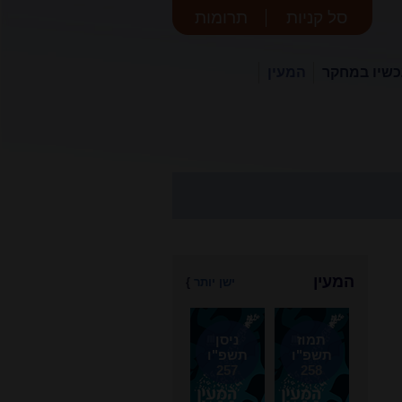
סל קניות
תרומות
שיו במחקר
המעין
המעין
ישן יותר
}
תמוז
ניסן
תשפ"ו
תשפ"ו
257
258