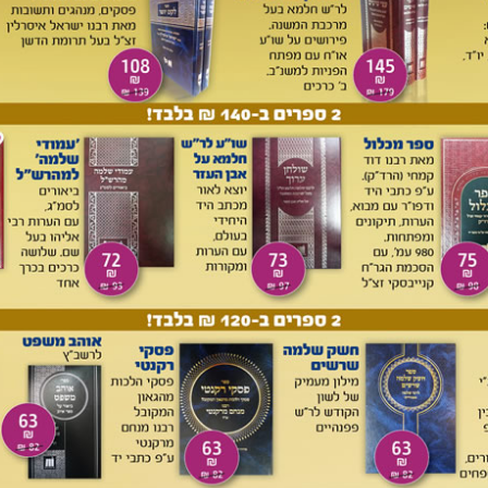
תר:
ך שמיה' מאפיינות את מורשת אשכנז. קווים רבים היו למורשת
ות החיים, לימוד תנ"ך תוך אמונת חכמים, לימוד פשוטו של מקרא
רא ['נגינות'] וחשיבותם בלימוד המקרא,
ידיעה בחכמות כלליות
על כל מדע ['תורה עם דרך ארץ'], הקפדה על יושר בין אדם
יל הערה נועזת: "לפי זה יש לדון בכשרות הדיינים המאחרים באופן
 על שיטת "תורה עם דרך ארץ" מעל דפי "המעין" לפני ט"ו שנים,
ום הלוי לב ז"ל הגן עליה בלהט בפולמוסו עם ידידו
הרב שלמה
וסר, שראה בה שיטה ש"בדיעבד". במאמר שפורסם תחת הכותרת
תר: "מסכים אני שאיו טעם לדון מחדש בשיטת תורה עם דרך ארץ,
ה אלא מטעם שונה: רוב המאמרים הדנים ב"תורה עם דרך ארץ"
ירש זצ"ל. הוא דגל גם בידיעה רחבה במה שמכונה "תרבות
י אותה תרבות. ואמנם בהשראת שיטתו, חלקים מן האינטליגנציה
אוניברסיטאות והשיגו דוקטורט בפילוסופיה או במשפטים. ואולם
בלת על החלק הארי של אנשי המדע שומרי התורה, ובוודאי לא על
יהם של אנשי המדע החרדים משתקף שינוי בתפיסתם את שיטת
כתיבתם, ברובה, אפולוגטית. אין אלה מאמרים הבאים להשפיע
 דרך ארץ; אדרבה, רוב המאמרים נכתבים מתוך רגשי נחיתות,