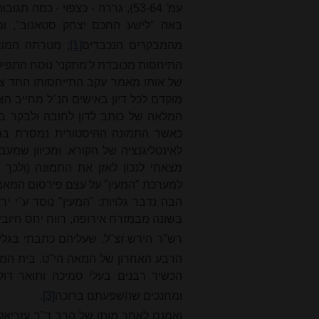
עמ' 53-64), גררה - כצפוי - כמה תגובות מלומדות בגליון שאחריו ובגליון זה. אזכיר לקוראים שרשי
באה "לישע החכם יצחק סטאנוב", ומג
מהמבקרים הנכבדים
[1]
; מטרתה המוצ
של אותו מאמר עקב התייחסותו החד צדד
מוקדם לכל דיון באישים הנ"ל מחייב הצג
המלאה של כותב לדון לחובה ולבקר בח
כאשר התמונה ההיסטורית נמסרת במל
לאינטליגנציה של הקורא. ומכיוון שמעב
מצאתי לנכון לאזן את התמונה (ולכך 
למערכת "המעין" על עצם פירסום המאמר
הבה נדבר גלויות: "המעין" נוסד ע"י י
בשונה מבמזרח אירופה, רווח יחס חיובי
רש"ר הירש זצ"ל, שעליהם כתבתי בגליו
הרבע האחרון של המאה הי"ט. בית המדר
הכשיר רבנים בעלי סמיכה ותואר דוק
ומחנכים שהשפעתם ברוכה
[3]
.
ואמנם לאחר מותו של הרב ד"ר עזריאל