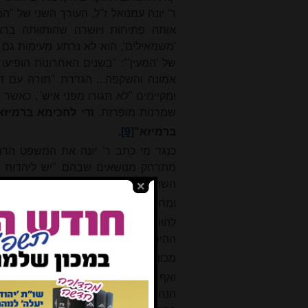
ר' יונה עמנואל ז"ל, העורך השני של 
אותה פתיחות ויושרה שהותוותה ברא
'משמאילים', הוא לא נרתע מעימות גם ע
של 'המעין'": "בשנים האחרונות הופיעו 
אמונה והשקפה... הגדרת "תורה עם דר
ומקיימים "לא תגורו מפני איש", כאשר
שמרנות מופרזת.
ודי לחכימא ברמיזא
ברמיזא"
[9]
.
כנגד מי כתב ר' יונה את המשפט הרו
מתרחק מנושאים שבהם "יש ליהדות 'הת
השתיקה המכובדת של 'המעין' מהווה 
ומחללים שם שמים ברבים"
[10]
.
להוותנו דווקא בבמות של חוגים חרד
ההיסטוריוג
רפי
, שריח חריף של "כתיבה
מכוונים, ומאופיינים בדרך כלל גם בלשו
ואף העמיד את "המעין" כבמה למחאות כנ
הנה שתי דוגמאות, הראשונה מצויה במא