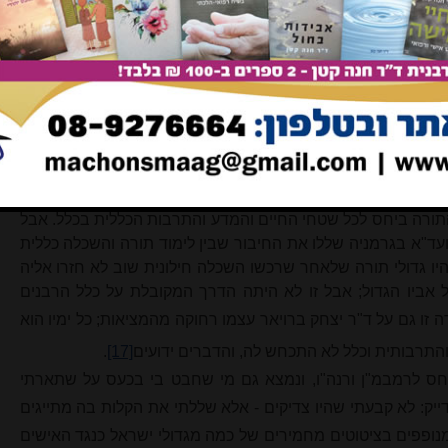
ם המלאה! - שבאמצעות "המעין" הם מנסים "לשפץ" את העולם של
 בהתאמה להשקפותיהם העכשוויות. בהסתמך על הציור המטפורי
אוטובוס לא נכון, באשר הוא נוסע לכיוון אחר
[15]
.
****************
יב בקצרה לתגובות שהופיעו בגליון הקודם.
תורה עם דרך ארץ' - ריבונות התורה על 'דרך ארץ'", יש נסיון
 התורה ביחס לכל שטחי החיים והמדע והתרבות הכללית בכלל. אבל
ד"א בגרמניה שללו את החיבור שבין לימוד תורה והשכלה כללית
ן היו גדולי תורה שלאחר שרכשו השכלה חילונית שוב לא חזרו אליה
ל אביו הגדול; אבל זו לא היתה הדרך המקובלת על כלל הרבנים
 זו גם על ד"ר יצחק ברויאר עצמו רחוקה מהמציאות; כל ימיו הוא
רבותית וכלל לא התכחש לה, והדברים ידועים
[17]
.
חס לרמבמ"ן ורנה"ו, ונמצא גם מי שחבט בי בכעס על שתארתי
דייק: לא קבעתי שהיו צדיקים - אלא שללתי את הקלות בה
מתי
יגים
נופפים בציטוטים מחמירים של כמה מגדולי ישראל כנגד האישים