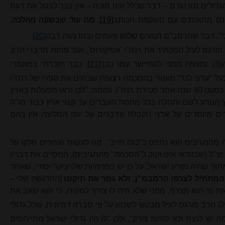
גדולים נטו נגדם – דבר שכלל אינו מוכח – אין בכך לבטל את דעת
ינם מתאימים עם השקפת הכותב
[19]
. מה עוד שבשונה מהלכה,
וני", דבר שהרמב"ם הטעים שלוש פעמים ובהדגשה רבה
[20]
.
פורגס לעיל המכתיר את רנה"ו 'אפיקורוס', ועוד פחות מדברי
הרב
(!), ומצפה ממני להתיישר עמו בכך
[21]
. כבר הזכרתי במאמרי
 בעל "ערוך לנר" מעטר בהסכמה רצופת שבחים את ספרו של רנה"ו
"עוללות נפתלי" שנדפס בהמבורג תר"ד כמעט 40 שנה אחר פטירת רנה"ו, ופותח: "לכו וראו מפעלות בארץ
הנודע לשם ותהלה בכל מחנות העברים עד קצוי ארץ כבוד מו"ה
רים מיוסדים על אדני הקבלה ונדברים על יופי המליצה אין בהם
 מהמגיבים הוא נתפס כ"כולו חייב". מה לעשות ואחרים חלקו על
צ"ל (שבוודאי אינו זקוק ל"הסכמה" מהמגיבים), המסיים את דבריו
וך שהיה מזרע ישראל, על כן יש בפנימיות שלו עיקר יסודי, שאחר
המתחיל לצרפו הרמבמ"ן, ולא גמר את תיקונו
[ההדגשה שלי –
 מי הוא מצרף, מפני שלא היה לו צורך למקורו, כי הוא שאב את
ילו הרב פורגס לעיל מבקש לשכנע על פי סברה דמיונית, שכל גדולי
ש לנצח ולא להיות צודק", ולכן "לו היו גדולי ישראל
מתי
יחסים