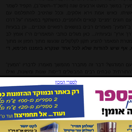
"המעין" במשך כמעט ארבעים שנה (תשכ"ד–תשס"ב), הקפיד לשַמר
שיתו. כאיש אמת וירא אלוקים, וככל שהיטיב להתפלמס עם
ם חוגים 'ימניים' קנאיים ולוחמניים, כמשתקף במאמרו "על דרכו
ב"המעין" מאמרים רבים בנושאים רפואיים וטכניים... וכן בבעיות
ך ארץ" ובעיותיה... כאן מגלים כותבי המאמרים הי"ו אומץ לב
 מטרת המאמר להציע תקון לקלקולים שנעשו מתוך חפזון או מתוך
, אף שיש להודות שלא לכל אחד שנקרא בזמננו חכימא, די
עם המודגש? דבר זה מתברר מהמשך מאמרו: לדבריו "המעין"
ורתית' טבחים רבים המבשלים דייסות שונות ומשונות, ואילו
מחאה שקטה ומכובדת נגד כל אלה המשפילים את כבוד התורה
יים אתה מוצא בזמננו מאמרים מחקריים רבים, בעיקר בתחום
 מגוייסת" נודף מהם
;
הם משופעים בחצאי אמיתות ובסילופים
ן לוחמנית
[11]
. ןאולם ר' יונה ז"ל עצמו לחם בעוז בתופעות כאלה,
גד שיכתובים היסטוריים.
מרו האחרון והמעולה של ר' יונה ז"ל "מורשת אשכנז" שהתפרסם