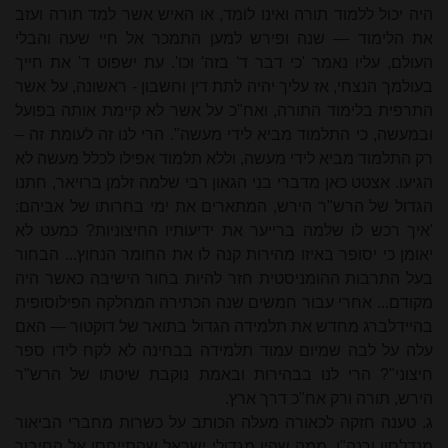
היה יכול ללמוד תורה ואינו לומד, או האיש אשר למד תורה ועזב
את הלימוד — שנה ופירש למען התמכר אל חיי שעה והבלי
העולם, עליו נאמר 'כי דבר ד' בזה' וכו'. עת ישפוט ד' את חייך
בעולמך הנצחי, אז עליך יהיה לתת דין וחשבון - ראשונה, על אשר
התרפית בלימוד התורה, ואח"כ על אשר לא קיימת אותה בפועל
ובמעשה, כי התלמוד מביא לידי מעשה". הרי לנו זה לעומת זה –
רק התלמוד מביא לידי מעשה, וללא תלמוד אפילו לכלל מעשה לא
הגיעו. אצטט כאן מדברי בנֵי הגאון רבי שלמה זלמן ברויאר, חתנו
הגדול של הרש"ר הירש, המתארים את ימי בחרותו של אביהם:
'איך רכש לו שלמה ברייער את ידיעותיו החיצוניות? כמעט לא
יאומן כי יסופר באיזו מהירות קנה לו את החומר הנחוץ... הבחור
בעל התרבות ההומניסטית חזר להיות בחור הישיבה כאשר היה
מקודם... אחרי עבור חמשים שנה הכתירה המחלקה הפילוסופית
בהיידלברג מחדש את תלמידה הגדול בתואר של דוקטור — האם
עלה על לבה שמיום עמוד תלמידה בבחינה לא לקח לידו ספר
חיצוני"? הרי לנו בבהירות ובאמת נוקבת שיטתו של הרש"ר
הירש, תורה ורק אח"כ דרך ארץ.
ג. טענה חזקה לכאורה מעלה הכותב על כשרות מחברי הביאור
מנדלסון ורנה"ו, ממה שהיו מגדולי ישראל שהתייחסו אל החיבור