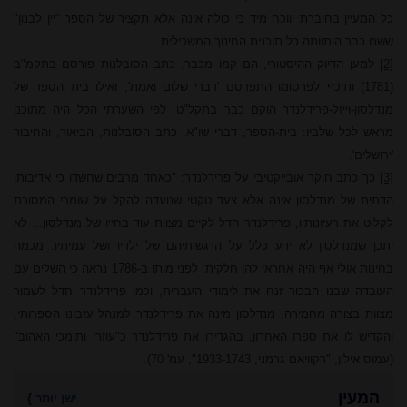
כל המעיין בחוברת יווכח מיד כי כולה אינה אלא תקציר של הספר "יין לבנון"
ששם כבר הותוותה כל תוכנית החינוך המשכילית.
[2]
למען הדיוק ההיסטורי, הם קמו מכבר. כתב הסובלנות פורסם בתקמ"ב
(1781) ותיכף לפרסומו התפרסם 'דברי שלום ואמת', ואילו בית הספר של
מנדלסון-וייזל-פרידלנדר הוקם כבר בתקל"ט. לפי השערתי הכל היה מתוכנן
מראש לכל שלביו: בית-הספר, דברי שו"א, כתב הסובלנות, הביאור, והחיבור
'ירושלים'.
[3]
כך כתב חוקר אובייקטיבי על פרידלנדר: "כאחד מרבים שחשדו כי אדיבותו
הדתית של מנדלסון אינה אלא צעד טקטי שנועדה להקל על שומרי המסורת
לקלוט את רעיונותיו, פרידלנדר חדל לקיים מצוות עוד בחייו של מנדלסון... לא
יתכן שמנדלסון לא ידע כלל על הרגשותיהם של ילדיו ושל עמיתיו. מכמה
בחינות אולי אף היה אחראי להן חלקית. לפני מותו ב-1786 נראה כי השלים עם
העובדה שבנו הבכור זנח את לימודי העברית, וכמו פרידלנדר חדל לשמור
מצוות בצורה מחמירה. מנדלסון מינה את פרידלנדר למנהל עזבונו הספרותי,
והקדיש לו את ספרו האחרון, בהגדירו את פרידלנדר כ"עוזרי ותומכי האהוב"
(עמוס אילון, "רקוויאם גרמני, 1933-1743", עמ' 70).
המעין
ישן יותר
}