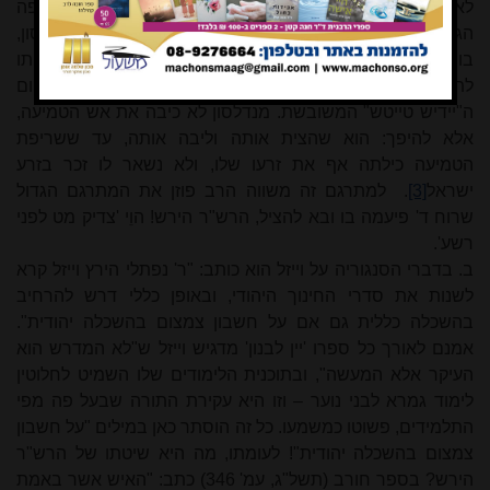
לאלפי צעירים מישראל בכל הארצות אמצעי ללימוד השפה
הגרמנית, ומתוך כך דרך מעבר לספרות הגרמנית. מנדלסון,
בוודאי, לא היה מצטער על כך, ובכלל הביע בבירור את שאיפתו
לתת ליהודים דוברי האידיש גרמנית ברורה וספרותית במקום
ה"יידיש טייטש" המשובשת. מנדלסון לא כיבה את אש הטמיעה,
אלא להיפך: הוא שהצית אותה וליבה אותה, עד ששריפת
הטמיעה כילתה אף את זרעו שלו, ולא נשאר לו זכר בזרע
ישראל
[3]
.
למתרגם זה משווה הרב פוזן את המתרגם הגדול
שרוח ד' פיעמה בו ובא להציל, הרש"ר הירש! הוֵי 'צדיק מט לפני
רשע'.
ב. בדברי הסנגוריה על וייזל הוא כותב: "ר' נפתלי הירץ וייזל קרא
לשנות את סדרי החינוך היהודי, ובאופן כללי דרש להרחיב
בהשכלה כללית גם אם על חשבון צמצום בהשכלה יהודית".
אמנם לאורך כל ספרו 'יין לבנון' מדגיש וייזל ש"לא המדרש הוא
העיקר אלא המעשה", ובתוכנית הלימודים שלו השמיט לחלוטין
לימוד גמרא לבני נוער – וזו היא עקירת התורה שבעל פה מפי
התלמידים, פשוטו כמשמעו. כל זה הוסתר כאן במילים "על חשבון
צמצום בהשכלה יהודית"! לעומתו, מה היא שיטתו של הרש"ר
הירש? בספר חורב (תשל"ג, עמ' 346) כתב: "האיש אשר באמת