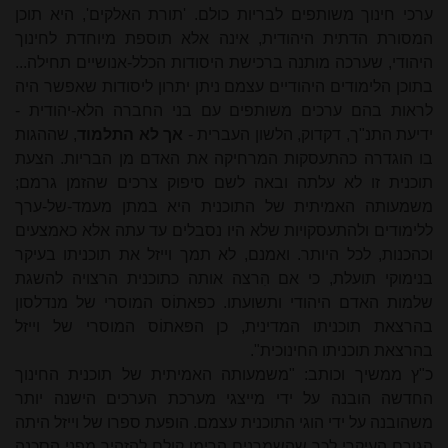
ערכי חינוך משותפים לבריות כולם. 'תורת האלקים', היא תוכן
המסורת הדתית היהודית, אינה אלא תוספת מיוחדת לחינוך
היהודי, שערכה מותנה ברכישת היסודות הכלל-אנושיים תחילה...
בתוכן הלימודים היהודיים עצמם ניתן יתרון ליסודות שאפשר היה
לראות בהם ערכים משותפים עם בני החברה הלא-יהודית -
ידיעת התנ"ך, דקדוק, הלשון העברית -
אך לא התלמוד
, שההגות
בו הוגדרה כהתעסקות המרחיקה את האדם מן הבריות. הצעת
תוכנית זו לא עלתה ובאה לשם סיפוק צרכים שהזמן גרמם;
משמעותה האמיתית של התוכנית היא במתן מעמד-של-ערך
ללימודים ולהתעסקויות שלא היו נסבלים עד עתה אלא כאמצעים
וכהכנות, לכל היותר. ואמנם, לא תמך וייזל את תוכניתו בעיקר
בנימוקי תועלת, כי אם הִרצה אותה כתוכנית הרצויה להשגת
שלמות האדם היהודי ותשועתו. כפאתוֹס המוסרי של מנדלסון
בהרצאת תוכניתו המדינית, כן הפּאתוֹס המוסרי של וייזל
בהרצאת תוכניתו החינוכית".
כ"ץ ממשיך וכותב: "משמעותה האמיתית של תוכנית החינוך
החדשה הובנה על ידי מייצגי מערכת הערכים הישנה יותר
משהובנה על ידי הוגי התוכנית עצמם. הופעת ספרו של וייזל היתה
הגורם העיקרי לכך שהשמרנים הרימו קולם להזהיר מפני הסכנה