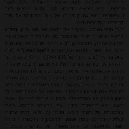
'משכילית', משפחת בנימין הרופא, המקפידה שלא לאכול
טריפות, ורבא מביאה כדוגמא למי שחז"ל חורצים דינם
ל"אפיקורוס". זוהי גם כן דמותו של וייזל ב"ביקורת על עולם
הלמדנים מן הטיפוס הישן".
מנגד הבה נשרטט במקצת את דמותו של האי צדיק, חסידא
ופרישא, הרשר"ה זצ"ל, שהתמסר כולו לאהבת ד', לאהבת עמו
ולאהבת התורה, בבחינת קוב"ה אורייתא וישראל חד הוא. נביא
מדברי נכדו, אשר רוחו אמורה לרחף על גליונות "המעין". וז"ל ד"ר
יצחק ברויאר ('ציוני דרך' עמ' 136 ואילך): "כי לא בהכרזה על
תורה חדשה יסוד גדולתו של רש"ר הירש, גם לא במה שהחדיר
מחדש את התורה אל תודעת הרבים. יסוד גדולתו הוא בראייתו
ההיסטורית... יסוד גדולתו הוא באהבת ד' וביראת שמים שמילאו
את לבו עד לאין שיעור, באמונת-חכמים הגדולה שהיה כולו חדור
בה. מכל אלה הוא ינק את הכוח... לא יחסו אל חכמות "חיצוניות"
כשהן לעצמן, לא עמדתו כלפי בעיה זו, שימיה כימי עם ישראל
כמעט, היא המוסרת בידינו את המפתח להבנת מהותו
ההיסטורית של רש"ר הירש. מלבד זה הלוא ידועה עמדתו
השלילית בהחלט במה שנוגע להתעסקות בחכמות חיצוניות
לשמן, בהסתמכו על אותו מאמר ידוע שבתורת כהנים...".