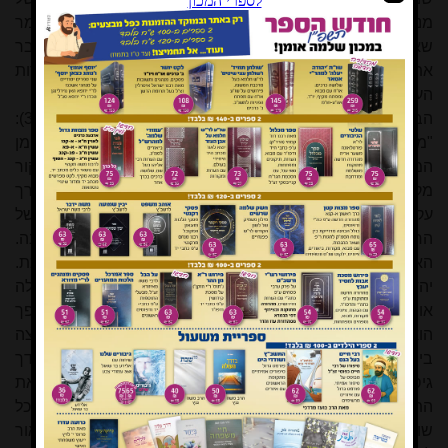
מנדלסון אירעה המהפכה הצרפתית. האם הרב פוזן התכוון לומר
שאת כל אלה חזה מנדלסון שנים רבות לפני התרחשותם, וחיבר
את הביאור ואת התרגום כבר בשנת תקמ"א כדי שהדורות
העתידיים שיתרחקו יתקרבו ליהדות?
הבה נעתיק שוב מדבריו של כ"ץ ('מסורת ומשבר' עמ' 309):
"מנדלסון וּוייזל משתדלים לדחוק את השפה היהודית המיוחדת מן
המגע הבין-יהודי, ולשפה העברית מניחים הם תפקיד של מקור
מקודש גרידא... הרצון להסתגל לתרבות הסביבה פונה, בדרך
עקיבה, נגד היסוד הלשוני שהיה עד עתה הבסיס לאחדותה של
החברה היהודית המסורתית בתחום היהדות האשכנזית הרחבה.
האפשרות לחילופי אישים בין המזרח ולמערב נעלמת והולכת.
יהדות המערב שואפת מעתה לאוֹטוֹנוֹמיה תרבותית, המפלה
אותה מיהדות מזרח-אירופה הפליה מכוּונת". הרי לך שההיפך
הוא הנכון — בגלל רצונו של מנדלסון להפיל את החומה שחצצה
בין היהודים לגויי הארצות, היא שפתם המיוחדת, אידיש, ומאידך
גיסא לתקוע טריז בין יהודי המערב ליהודי המזרח, תירגם את
התורה לגרמנית, כדי להרגיל את הנוער לשפה המשותפת לכל
שוחרי התרבות הגרמנית. והרי בפועל שימשו התרגום והביאור