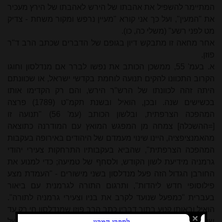
המתיימר להשפיל את אהבתו של הירש לאהבתו של הירץ מעכיר
את "המעין", ועל כך אני קורא "מעיין נרפש ומקור משחת - צדיק
מט לפני רשע" (משלי כה, כו).
אחר מחאה זו מתבקש דיון בגופם של הדברים שכתב הרב ד"ר
פוזן.
א. בעמ' 55, ממשכן הכותב את נפשו לברר אם מנדלסון וחוגו
הקרוב התכוונו להקים תנועה לוחמת בקדשי ישראל, או שכוונתם
היתה זהה לכוונתו של הרש"ר הירש, והם רק הקדימו אותו
בכשישים שנה. ובכן, הואיל ובשנת תקמ"ט (1789) פרצה
המהפכה הצרפתית, ובלשון הכותב (עמ' 56) "תנועה זו
[=ההשכלה] צמחה מן המפגש המואץ עם המודרנה כתוצאה
מהאמנציפציה, היינו שינוי מעמדם של היהודים באירופה בעקבות
המהפכה הצרפתית", שהביא בעקבותיו התרחקות צעירי יהודי
גרמניה מידיעת לשון הקודש, ולסחף של טמיעה; כדי למנוע את
החורבן הגדול הזה פעל מנדלסון בשני מישורים - "העמדת מצע
פילוסופי חדש ליהדות", ותרגום התורה לגרמנית עם ביאור
בעברית "כמפעל שנועד לקרב את בניו וצעירי גרמניה לתורה".
הואיל ובאותו קטע בתוך דבריו כתב הרב פוזן שמנדלסון חי רק עד
שנת תקמ"ו, נמצא בחישוב קל שרק שלוש שנים
לאחר
מותו של