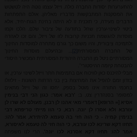
להתערערות יסודות החברה כולה. וייזל עצמו נוטה היה לטשטש
את המסקנות המתבקשות מדבריו מאליהן. אולם התפתחות
הדברים מעידה, כי תוכנית זו לא היתה בחינת הגות-יחיד, אלא
ביטוי לשינוי-ערכין שחל בתודעה של ציבור שלם. הלכו וקמו
מוסדות להגשמת תכניות קרובות לזו של וייזל, והם זכו לאהדה
ולתמיכה ציבורית, והיו משום כך גורם מתחרה למוסדות החינוך
של החברה המסורתית
[2]
... ובהיעלם מוסדות החינוך
המסורתיים ניטל מן החברה היהודית המסורתית המכשיר היסודי
להבטחת קיומה ההיסטורי".
מבלי להיכנס כאן לוויכוח אם בתמימות חתר וייזל לשינוי ערכין, או
בזדון זמם להפיל את המחיצות בין בני הדתות השונות - זילזולו
בחכמי התורה אינו מוטל בספק. יחסו זה של וייזל מתאים
למסופר בסנהדרין צט, ב:
'רבא אמר: כגון הני דבי בנימין
אסיא [= הרופא] דאמרי מאי אהנו לן רבנן, מעולם לא שרו לן
עורבא ולא אסרו לן יונה. רבא, כי הוו מייתי טריפתא דבי
בנימין קמיה - כי הוה חזי בה טעמא להיתירא, אמר להו:
תחזו דקא שרינא לכו עורבא, כי הוה חזי לה טעמא לאיסורא,
אמר להו: תחזו דקא אסרנא לכו יונה'.
הרי לנו משפחה