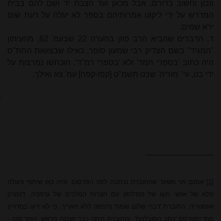
ונכון וחשוב בדורם, אבל מכאן ועד הצבת יד ושם להם בבית
המדרש על ידי ליקוט אמרותיהם בספר לא יעלה על דעת שום
ירא שמים.
ד. הדברים שהביא הרב פוזן בהערה 22 שבעמ' 62, מהעיתון
"המגיד" בשם הצדיק רבי שמעון סופר, כאילו שבצוואת החת"ס
היה כתוב 'בספרי חמד' ולא 'בספרי רמ"ד', הוכחשו נמרצות על
ידי בנו, עי' 'מוריה' שבט תשמ"ט [קפז-קפח] עמ' צא ואילך.
ט
פ
[1]
אמנם אני משער שהחוברת נכתבה לפני הפרסום, והיה כאן שיתוף פעולה
מלא של אנשי חוגו של מנדלסון עם חצרות המלכים של גרמניה, דנמרק
ואוסטריה. החוברת 'דברי שלום ואמת' נדפסה ללא תאריך, כי לא ידעו במדוייק
מתי יתפרסם 'כתב הסובלנות', והחוברת היתה כבר מוכנה מראש. ויותר מזה -