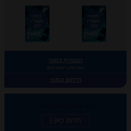
תמוז
ניסן
תשפ"ו
תשפ"ו
257
258
הצטרף כמנוי
וקבל גליון ראשון חינם
חידוש המנוי
היה שותף לפעילות המכון
תרום כאן }