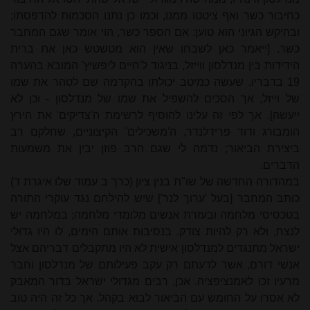
כחיבור כשר ואף ציטטו ממנו, וכמו כן נתנו הסכמות להדפסתו;
ובהיקש הגיוני הוא טוען: אם הספר כשר, הוי אומר שגם המחבר
כשר. [ייאמר כאן לשבחו שאין הוא מטשטש כאן את ברית
הידידות בין מנדלסון ווייזל, בניגוד ל'חיים ליפשיץ' המובא בהערה
19 בדבריו, שעשה כמיטב יכולתו בהקדמה שם לטהר את שמו
של וייזל, אך הסכים להשפיל את שמו של מנדלסון - וכן לא
ייעשה]. אך לפי זה עלינו להוסיף לרשימת ה'צדיקים' את הירץ
הומבורג ודוד פרידלנדר, ה'משכילים' הקיצוניים, שחלקם רב
ביצירת הביאור; נדמה לי שגם הרב פוזן יבין את משמעות
הדברים.
במהדורה החדשה של שו"ת בנין ציון (כרך ב עמוד שלו איגרת ד)
כותב המחבר [בעל 'ערוך לנר'] שיש להילחם נגד עוקרי התורה
בטכסיסי מלחמה ובעזרת אנשים מלומדי מלחמה; במלחמה יש
לנצח, ולא רק להיות צודק. בנסיבות אותם הימים, לו היו גדולי
ישראל מתנגדים למנדלסון אישית לא היו מתקבלים דבריהם אצל
אנשי דורם, אשר לדעתם רק עקב פעילותם של מנדלסון וחבר
מרעיו זכו לאמנציפציה. אכן, רבים מגדולי ישראל בדור המאבק
לא אסרו על החומש עם הביאור לבוא בקהל. אך כל זה היה טוב