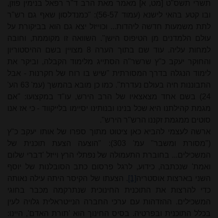
תשרי תשס"ט [מט, א] מאמר מאת הרב ד"ר רפאל בנימין פוזן,
ובו קטע בהאי לישנא (עמוד 56-57): "כמנדלסון שאף גם רש"ר
לתת משמעות חדשה ליהדות... וכוייזל יצא גם הוא בביקורת על
עולם הלמדנים מן הטיפוס הישן". השוואה זו מקוממת, וחובה
למחות עליה. עוד שם בתוך הערה 8 מצויין בשם ההיסטוריון
והחוקר יעקב כ"ץ שרשר"ה הסתייג מלימוד הקבלה, וביקר את
לימוד הנגלה בדרך המסורתית "שיש בו רוח של חקרנות - אבל
התבוננות חיה בעולם נעדרת". כמו כן מובא בהמשך (עמ' 63 הע'
24) בשם אחד מצאצאיו של הרב הירש, עו"ד במקצועו: "אם
מגמת קהילתנו היא שכל בנינו ובנותינו יסיימו בלייקווד - כי אז אנו
סוטים ממגמת זקננו הרש"ר הירש".
ארשה לעצמי להביא כאן ציטוט מתוך ספרו של אותו יעקב כ"ץ
("מסורת ומשבר" עמ' 303): "הוצעה הצעת תוכנית של
המשכילים... בחוברת התעמולה של נפתלי הרץ וייזל 'דברי שלום
ואמת' שנכתבה, כידוע, לרגל פרסום כתב הסובלנות של יוסף
השני בארצות אוסטריה
[1]
. הצעתו של הקיסר היתה עילה נאותה
כדי להרצות את התוכנית החינוכית שנתרקמה מכבר בחוגי
המשכילים. ההזדהות עם ערכי החברה הנייטראלית גלויה לעין
בכלל התוכנית ובפרטיה. בסיס החינוך הוא 'תורת האדם', היינו: