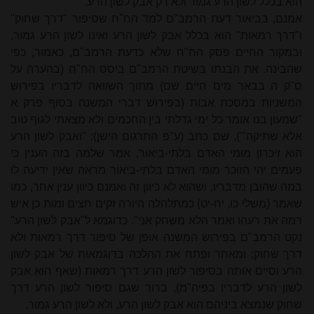
הוא בכלל לשון הרע גמור ולא רק אבק לשון הרע.
אמנם, בביאור דעת הרמב"ם למד הח"ח שסיפור "דרך שחוק"
ו"דרך רמאות" הוא בכלל אבק לשון הרע ואינו לשון הרע גמור,
ובמקור החיים פסק הח"ח שלא כדעת הרמב"ם, כאמור, כפי
שהבינה. את הבנתו בשיטת הרמב"ם ביסס הח"ח (בהערה על
ס"ק ה בבאר מים חיים שם) מתוך השוואה לדבריו בפירוש
המשניות במסכת אבות (בפירוש דברי המשנה בסוף פרק א
"שמעון בנו אומר כל ימי גדלתי בין החכמים ולא מצאתי לגוף טוב
אלא שתיקה"'), שם כתב (ע"פ התרגום הישן): "ואבק לשון הרע
הוא זיכרון מומי האדם בלתי-ביאור, אמר שלמה בזה הענין כי
פעמים יהי הזוכר מומי האדם בלתי-ביאור מראה שאין ידיעה לו
במה שהובן מדבריו, ושהוא לא כיוון זה ואמנם כיוון ענין אחר, כמו
שאמר (משלי כו, יח-יט) כמתלהלה היורה זקים חצים ומות כן איש
רמה את רעהו ואמר הלא משחק אני". כדוגמא ל"אבק לשון הרע"
נקט הרמב"ם בפירוש המשנה אופן של סיפור דרך רמאות ולא
דרך שחוק; ומאחר ופתח את ההלכה בדוגמאות של אבק לשון
הרע וסיים אותה בסיפור לשון הרע דרך רמאות (שאף הוא אבק
לשון הרע לדבריו בפיה"מ), ברור שגם סיפור לשון הרע דרך
שחוק שנמצא ביניהם הוא אבק לשון הרע, ולא לשון הרע גמור.