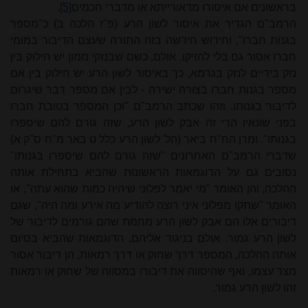
בראשונים אם איסורו מדאורייתא או מדברי חכמים
[5]
.
הרמב"ם הגדיר את איסור לשון הרע (פ"ז הלכה ב) כ"מספר
בגנות חברו", וחידוש חידשה בזה התורה שעצם הדיבור במומי
חברו אסור גם בלי להזיקו. אולם, כשם שבנזקי
ממו
ן יש חילוק בין
נזק בידיים לנזק בגרמא, כך באיסור לשון הרע יש חילוק בין אם
מספר בגנות חברו בצורה ישירה - לבין אם מספר דבר שיגרום
לדיבור בגנותו. וזהו שכתב הרמב"ם "וכן המספר בטובת חברו
בפני שונאיו הרי זה אבק לשון הרע, שזה גורם להם שיספרו
בגנותו". ומרן הח"ח ביאר (הל' לשון הרע כלל ט באר מ"ח ס"ק א)
שדברי הרמב"ם האחרונים "שזה גורם להם שיספרו בגנותו"
נסובים גם על הדוגמאות הראשונות שהביא בתחילת אותה
ההלכה, והן האומר "מי יאמר לפלוני שיהיה כמות שהוא עתה", או
האומר "שתקו מפלוני איני רוצה להודיע מה אירע ומה היה", שגם
דיבורים אלו הם אבק לשון הרע מחמת שהם גורמים לדיבור של
לשון הרע גמור. אולם בניגוד אליהם, הדוגמאות שהביא בסיום
אותה ההלכה, המספר דרך שחוק או דרך רמאות, הן דיבור אסור
מצד עצמו, ואף שהיסווה את דיבורו במסווה של שחוק או רמאות
זהו לשון הרע גמור.