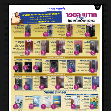
להן. ואף שקרוב לוודאי שה"יד הקטנה" לא יכול היה לדעת זאת
לפי דפוסי הרמב"ם שהיו לפניו, מ"מ על כעין זאת נאמר 'חכם
עדיף מנביא'.
לא מסתבר שנעלמו מעיני בעל "יד הקטנה" דברי הרמב"ם
בפיה"מ המודפסים בסוף כל דפוסי הגמרא
[2]
, ויתכן מאוד שבעל
"יד הקטנה" הבין שבמשנה תורה נטה הרמב"ם לדרך אחרת מזו
שהלך בה בפיה"מ
[3]
. אלא שצריך לומר שההפרש בין דעתו
בתחילה בפיה"מ לדעתו לבסוף ב"יד החזקה" אינו כה גדול,
ומעיקרא כתב הרמב"ם שסיפור דרך רמאות אסור כאבק לשון
הרע, ותמך איסור זה בדברי שלמה המלך במשלי "כמתלהלה...
כן איש רמה את רעהו ואמר הלא משחק אני"
[4]
, ולבסוף בכותבו
את משנה תורה הכריע אחרת.
ה"כסף משנה" ציין כמקור לדברי הרמב"ם לאיסור סיפור לשון
הרע דרך שחוק ודרך רמאות את דברי הירושלמי (בפ"ק דפאה
הלכה א), שם ישנם שני סיפורים של סיפור לשון הרע בצורה
עקיפה. ויש לתמוה על מרן הח"ח שהביא (בבאר מ"ח ס"ק ג)
מעשים אלו שבירושלמי כמקור לכך שדרך שחוק ודרך רמאות
הוא לשון הרע גמור, ולא העיר שלפי דבריו יוצא שהכס"מ סבר