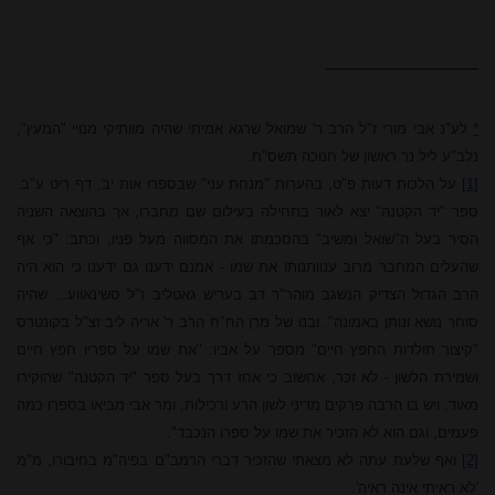
*
לע"נ אבי מורי ז"ל הרב ר' שמואל שרגא אמיתי שהיה מוותיקי מנויי "המעין",
נלב"ע ליל נר ראשון של חנוכה תשס"ח.
[1]
על הלכות דעות פ"ט, בהערות "מנחת עני" שבספרו אות יב, דף ריט ע"ב.
ספר "יד הקטנה" יצא לאור בתחילה בעילום שם מחברו, אך בהוצאה השניה
הסיר בעל ה"שואל ומשיב" בהסכמתו את המסווה מעל פניו, וכתב: "כי אף
שהעלים המחבר מרוב ענוותנותו את שמו - אמנם ידענו גם ידענו כי הוא היה
הרב הגדול הצדיק הנשגב מוהר"ר דב בעריש גאטליב ז"ל סשינאווע... שהיה
סוחר נושא ונותן באמונה". ובנו של מרן הח"ח הרב ר' אריה ליב זצ"ל בקונטרס
"קיצור תולדות החפץ חיים" מספר על אביו: "את שמו על ספריו חפץ חיים
ושמירת הלשון - לא זכר, אחשוב כי אחז דרך בעל ספר "יד הקטנה" שהוקירו
מאוד, ויש בו הרבה פרקים מדיני לשון הרע ורכילות, ומר אבי מביאו בספרו כמה
פעמים, וגם הוא לא הזכיר את שמו על ספרו הנכבד".
[2]
ואף שלעת עתה לא מצאתי שהזכיר דברי הרמב"ם בפיה"מ בחיבורו, מ"מ
'לא ראיתי אינה ראיה'.