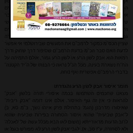
אף הוא בדעת הרמב"ם שדרך שחוק ודרך רמאות אינו אבק לשון
הרע אלא לשון הרע גמור, שהרי הביא כמקור לרמב"ם מעשים
אלו בדיוק. אמנם מעיון בגוף דברי הירושלמי אין הכרח בדבר
שבמעשים הללו מדובר על לה"ר גמור, וכבר דשו מפרשי
הירושלמי השונים, ובספרים אחרים, בהבנת הדברים, שתלויים
גם בגרסאות השונות שם, ואכמ"ל. בכל אופן, מעצם העובדה
שציין הכס"מ כמקור לרמב"ם את המעשים שבירושלמי אי אפשר
לדעת האם סבר הכ"מ בדעת הרמב"ם שסיפור דרך שחוק ודרך
רמאות הוא אבק לשון הרע או לשון הרע גמור, אולם התמיהה על
הח"ח נשארת בעינה. מכל הנ"ל נראה כי הבנתו של ה"יד הקטנה"
בדברי הרמב"ם אפשרית ואף נוחה.
חומר איסור אבק לשון הרע והגדרתו
מצאנו שחכמים השתמשו בכמה איסורי תורה בלשון "אבק"
להראות כי אין זה גוף האיסור. אולם אינו דומה "אבק ריבית"
שאיסורו מדרבנן (הגמ' בתחילת פרק איזהו נשך, ב"מ סא, ב)
ל"אבק שביעית" שהוא איסור הסחורה בפירות שביעית שהוא
לרוב הדעות מדאורייתא (משום לאו הבא מכלל עשה של 'לאכלה'
ולא לסחורה, ע"ז סב, א). לגבי אבק לשון הרע לא מפורש בגמ' או