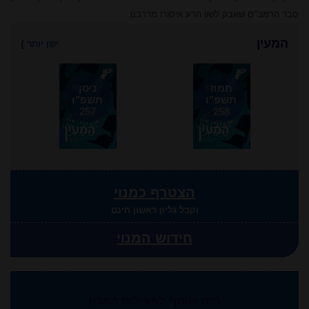
סבר הרמב"ם שאבק לשון הרע איסורו מדרבנן.
המעין
ישן יותר
}
תמוז
ניסן
תשפ"ו
תשפ"ו
257
258
הצטרף כמנוי
וקבל גליון ראשון חינם
חידוש המנוי
היה שותף לפעילות המכון