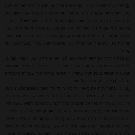
[3]
לפני שנים שלחתי לרב יוסף קאפח זצ"ל את תוכן הדברים שהובאו לעיל
בענין חזרתו של הרמב"ם ב"יד החזקה" מדעתו בפיה"מ בגדר אבק לשון הרע,
עמ"נ שיחווה דעתו על כך; וזוהי לשון תשובתו: 'ב"ה כ סיוון תשנ"ד. כבוד ר'
איתיאל א"מ אמיתי נ"י. לשאלתו, יעיין גם בפיה"מ מהדורתי. ולי נדמה שאין
סתירה, ואשר כתב בפיה"מ שהוא אבק לשון הרע כתב גם במשנה תורה, ושתי
ההלכות [ו-ז] ענין אחד הן, והמלה "וכן" מקשרת אותן. בכ"ר [בכבוד רב] יוסף
קאפח'.
[4]
בפסוק נזכר גם לשון רמאות וגם לשון שחוק, וייתכן שאין הבדל בזה בין
פיה"מ שם הביא את הפסוק באשר לסיפור "דרך רמאות" - למשנה תורה שם
הביא את הפסוק בענין "דרך שחוק", וזו הסיבה כנראה לכך שבחלק מהספרים
המילים "כן איש רמה את רעהו" אינן.
[5]
ויעוין בספר ח"ח עם ביאור "נתיבות חיים" לר' משה קאופמן שליט"א מבני
ברק שדן בדבר זה בתחילת כלל ט מהל' לשון הרע באות א בנתיב חיים שם,
וציין למבי"ט בקרית ספר על הרמב"ם בהל' דעות שם שכתב להדיא שאבק לשון
הרע איסורו מדרבנן, וכן נוטה דעתו של הר"מ קאופמן עצמו יעוי"ש בדבריו. וכן
כמעט מפורש בדברי הח"ח עצמו שכתב (בכלל ג במקור החיים ס"ק ג) שלשון
הרע דרך שחוק אסור מן התורה, וביאר את הדברים (בהערה על באר מ"ח שם
ס"ק ה) שכתב כן לאפוקי מדעת הרמב"ם שסובר שהוי אבק לשון הרע; ואם כן