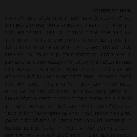
שיטת "יד הקטנה"
בעל "יד הקטנה"
[1]
סובר שגם לדעת הרמב"ם סיפור לשון הרע
דרך שחוק ודרך רמאות הוא לשון הרע גמור ואינו אבק לשון הרע.
הוא ביאר שמה שכתב הרמב"ם "וכן" לפני "המספר לשון הרע
דרך שחוק", כוונתו היתה להדגיש שגם סיפור דרך שחוק ודרך
קלות ראש אינו נראה לבני אדם כלשון הרע - אך אין הדבר כן, ועל
זה אמר שלמה "כמתלהלה היורה זקים חצים" וגו', ולא היתה
כוונת הרמב"ם לצרף את שני אלו לקבוצת האיסורים שהם אבק
לשון הרע בלבד. הדברים מוכחים לכאורה מכך, שכאשר רצה
הרמב"ם לומר לנו שאופן דיבור מסוים הוא אבק לשון הרע פירש
בסופו "הרי זה אבק לשון הרע", ואילו בענין המספר לשון הרע
דרך שחוק וקלות ראש ודרך רמאות לא כתב כך. על כך יש
להוסיף, כי לפי חלוקת ההלכות ברמב"ם בדפוסים כלולים באותה
ההלכה (פ"ז הלכה ד) איסור אבק לשון הרע וגם איסור סיפור דרך
שחוק ודרך רמאות. אמנם, בחלוקה המקורית של ההלכות בכת"י
מ"וכן המספר לשון הרע דרך שחוק" וכו' מתחילה הלכה חדשה,
והדברים מחזקים את דעת בעל "יד קטנה" שמדובר בהלכות
נוספות של לשון הרע, הדומות לאבק לשון הרע - אך אינן זהות