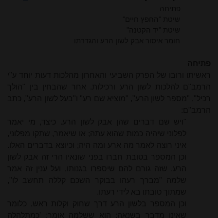
פתיחה
שיטת "החפץ חיים"
שיטת "יד הקטנה"
חומר איסור אבק לשון הרע והגדרתו
פתיחה
ראשיתו ורובו של הפרק השביעי והאחרון מהלכות דעות יוחד ע"י
הרמב"ם להלכות לשון הרע ורכילות. אחר שהבחין בין "הולך
רכיל", "מספר לשון הרע", "מוציא שם רע" ו"בעל לשון הרע", כתב
הרמב"ם:
"ויש שם דברים שהן אבק לשון הרע. כיצד, מי יאמר
לפלוני שיהיה כמות שהוא עתה; או שיאמר, שתקו מפלוני,
איני רוצה לאמר מה ארע ומה היה; וכיוצא בדברים האלו.
וכן המספר בטובת חברו בפני שונאיו הרי זה אבק לשון
הרע, שזה גורם להם שיספרו בגנותו, ועל ענין זה אמר
שלמה "מברך רעהו בבוקר השכם קללה תחשב לו",
שמתוך טובתו בא לידי רעתו.
וכן המספר בלשון הרע דרך שחוק וקלות ראש, כלומר
שאינו מדבר בשנאה; הוא ששלמה אומר: 'כמתלהלה