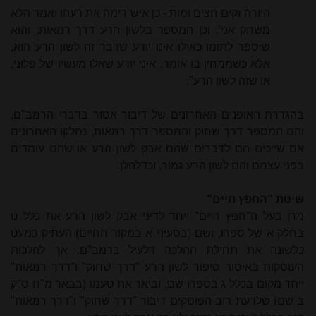
היורה זקים חצים ומות - כן איש רימה את רעהו ואמר הלא
משחק אני'. וכן המספר בלשון הרע דרך רמאות, והוא
שיספר לתומו כאילו אינו יודע שדבר זה לשון הרע הוא,
אלא כשממחין בו אומר, איני יודע שאלו מעשיו של פלוני,
או שזה לשון הרע".
בהגדרת האופנים האחרונים של דיבור אסור בדברי הרמב"ם,
והם המספר דרך שחוק והמספר דרך רמאות, נחלקו האחרונים
אם שייכים הם לדברים שהם אבק לשון הרע או שהם עומדים
בפני עצמם והם לשון הרע גמור, וכדלהלן.
שיטת "החפץ חיים"
מרן בעל ה"חפץ חיים" ייחד לדיני אבק לשון הרע את כלל ט
בחלק א של ספרו, ושם (בסעיף א במקור החיים) העתיק כמעט
כלשונה את תחילת ההלכה דלעיל ברמב"ם. אך להלכות
העוסקות באיסור סיפור לשון הרע "דרך שחוק" ו"דרך רמאות"
ייחד מקום בכלל ג בספרו שם, וביאר את טעמו (בבאר מ"ח ס"ק
ב שם) שלדעת רוב הפוסקים דיבור "דרך שחוק" ו"דרך רמאות"