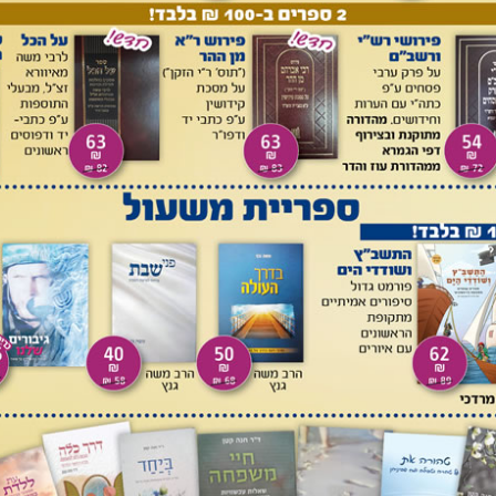
יש לדבר זה שורשים בסימנטיקה של הלשון העברית.
רים בפיוט מי במפורש ומי ברמז ברור, מה שאין כן ענין לידת
 ולא מצאתי למפרשי הפיוט שעמדו על זאת. ונראה להציע שהקליר
 פשוטו פירושו שה' דפק על דלתות אהלו של אברהם כדי לבקרו, ומה
ם שלביתו של אברהם היו פתחים מכל צד כדי שלא להטריח את
ית
[14]
. ברם, יש בביטוי הנדון גם משום משנה-הוראה
[15]
: האחת,
; והשניה הנסתרת, ובה צפונה התייחסות ללידת יצחק.
 יניי. בקשר לקץ עקרותה של רחל יניי מפייט במלים אלה: וידפוק
(ה') מנעול טורד דלתה (מחזור פיוטי רבי יניי, מהד' רצ"מ רבינוביץ, א, עמ' 177). ופירושן: ה' דחק ופתח
ק יש המשמעות של דחק כפי ת"א ות"י לתיבה ודפקום (בראשית
טים יט, כב). ועל פי דרך המטונימיה, שניתן להחליף את התכלית של
שון דחק במובן פתח, דהיינו החלפת התכלית (פתיחה) באמצעי
ה מופיע בהגדה של פסח בדרש ואת עמלנו אלו הבנים, כמו שמפרש
עת ידיו" (אבודרהם השלם, עמ' רכז), דהיינו החלפת התכלית
 הפייטן 'דפק דלתיו' היא שה' פתח את דלתי עקרותה של שרה