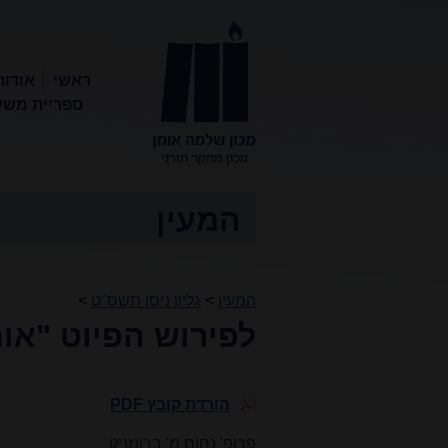
ראשי
אודות
ספריית משע
מכון שלמה
אומן
המעין
המעין
>
גליון ניסן תשס"ט
>
לפירוש הפיוט "או
הורדת קובץ PDF
פרופ' נחום מ' ברונזניק