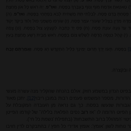
זֵכֶר לְשׁוֹר עֶרֶךְ פֶּסַח.
ואז"פ
. (ג) זֹעֲמוּ סְדוֹמִיּים וְלֹהֲטוּ בְּאֵשׁ פֶּסַח. חֻלַּץ
) טִאטֵאתָ אַדְמַת מוֹף וְנוֹף בְּעָבְרְךָ בַּפֶּסַח.
ואז"פ
. יָהּ רֹאשׁ כָּל אוֹן מָחַצְתָּ
ֹר פָּסַחְתָּ בְּדַם פֶּסַח. לְבִלְתִּי תֵּת מַשְׁחִית לָבֹא בִּפְתָחַי בַּפֶּסַח.
ואז"פ
. (ה)
מְדָה מִדְיָן בִּצְלִיל שְׂעוֹרֵי עֹמֶר פֶּסַח. (ז) שֹוֹרְפוּ מַשְׁמַנֵּי פוּל וְלוּד בִּיקַד יְקוֹד
וֹד עַד גָּעָה עוֹנַת פֶּסַח. (ח) פַּס יָד כָּתְבָה לְקַעֲקֵעַ צוּל בַּפֶּסַח. (ט) צָפֹה
. (י) קָהָל כִּנְּסָה הֲדַסָּה לְשַׁלֵּשׁ צוֹם בַּפֶּסַח. רֹאשׁ מִבֵּית רָשָׁע מָחַצְתָּ בְּעֵץ
[
בַּפֶּסַח. תָּעֹז יָדְךָ תָּרוּם יְמִינְךָ כְּלֵיל הִתְקַדֵּשׁ חַג פֶּסַח.
וַאֲמַרְתֶּם זֶבַח
ה ובקצרה.
בפיוט הנדון במשמע חוזק. אולם בהנחה שהקליר מנה עשרה מעשי
הדורות, מספר המשמש פעמים רבות במובן ריבוי
[12]
, יתכן מאוד
י הגבורות שנעשו בפסח. כך גם נראה מן העובדה המקובלת על
הפיוט הדומה לו "אז
רוב
נסים הפלאת בלילה" של קודמו הפייטן
בביטוי 'המהולל ברוב התשבחות' (בתפילת 'נשמת כל חי').
וחות לשון 'אומץ': אומץ אדירי כל חפץ / בהתבקרם לדין חויבו