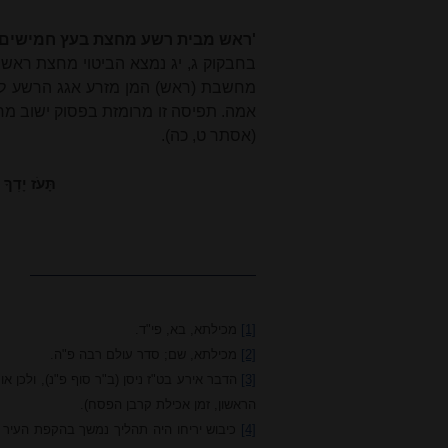
'ראש מבית רשע מחצת בעץ חמישים'
בחבקוק ג, יג נמצא הביטוי מחצת ראש מ
מחשבת (ראש) המן מזרע אגג הרשע לאב
אמה. תפיסה זו מרומזת בפסוק ישוב מחש
(אסתר ט, כה).
תָּעֹז יָדְךָ
[1]
מכילתא, בא, פי"ד.
[2]
מכילתא, שם; סדר עולם רבה פ"ה.
[3]
הדבר אירע בט"ז ניסן (ב"ר סוף פ"נ), ולכן 
הראשון, זמן אכילת קרבן הפסח).
[4]
כיבוש יריחו היה תהליך נמשך בהקפת העיר במ