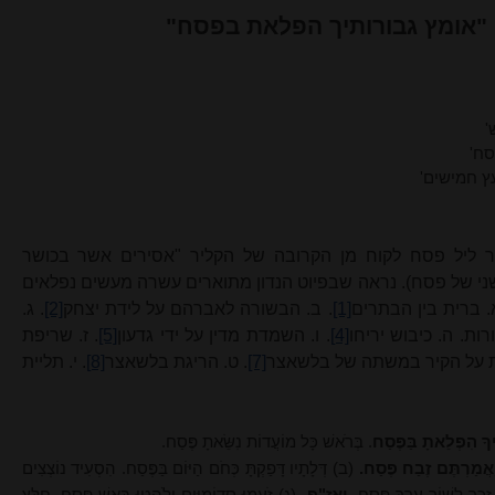
 "אומץ גבורותיך הפלאת בפסח"
'
סח'
 חמישים'
ר ליל פסח לקוח מן הקרובה של הקליר "אסירים אשר בכושר
י של פסח). נראה שבפיוט הנדון מתוארים עשרה מעשים נ
פלאי
ם
 ברית בין הבתרים
[1]
. ב. הבשורה לאברהם על לידת יצחק
[2]
. ג.
רות. ה. כיבוש יריחו
[4]
. ו. השמדת מדין על ידי גדעון
[5]
. ז. שריפת
ת על הקיר במשתה של בלשאצר
[7]
. ט. הריגת בלשאצר
[8]
. י. תליית
יךָ הִפְלֵאתָ בַּפֶּסַח
. בְּרֹאשׁ כָּל מוֹעֲדוֹת נִשֵּׂאתָ פֶּסַח.
אֲמַרְתֶּם זֶבַח פֶּסַח.
(ב) דְּלָתָיו דָּפַקְתָּ כְּחֹם הַיּוֹם בַּפֶּסַח. הִסְעִיד נוֹצְצִים