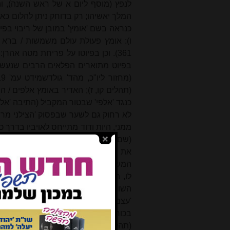
לנפץ (מוסף ליום א של ראש השנה), ו
המלך יאשיהו; רק בדוחק ניתן להלום כאן
כנראה בשם 'אומץ' במובן של ריבוי בפ
ו): אומץ פעולת עולם משמשות / ברא בי
בפיוט מתוארים ה
פלאי
ם הרבים שנעשו 
(תהלים קו, ז); האדיר באומץ אלפים / 
כנגד 'אלפי' שבטור המקביל (התיבה 'אל
לא רחוק גם לשער שבפסוק 'הצילני מרודפ
ממני, היות ודוד
מתי
יחס לאויביו בדרך כ
(שם ג, ב, וכדומה עוד במזמור שם); רבו
את היסוד לשימוש ב'אומץ' בהוראת רי
המשמשים הן בהוראת גודל באיכות, דהיינו
לו, ה) משמעו א-ל חזק, אבל בביטוי 'מ
השורש 'עצם' משמש הן בהוראת חוזק, כב
'עצמו משערות ראשי' (תהלים מו, יג).
בכוח, כגון בביטוי 'שרים רבים ונכבדים
(תהלים מח, ג), אבל הוא גם משמש במש