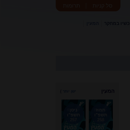
סל קניות
תרומות
שיו במחקר
המעין
המעין
ישן יותר
}
תמוז
ניסן
תשפ"ו
תשפ"ו
257
258