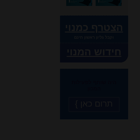
הצטרף כמנוי
וקבל גליון ראשון חינם
חידוש המנוי
היה שותף לפעילות
המכון
תרום כאן }