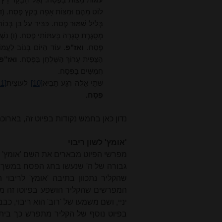
עוּגוֹת מַצּוֹת בַּפֶּסַח. וְאֶל הַבָּקָר רָץ 
לוֹט מֵהֶם וּמַצּוֹת אָפָה בְּקֵץ פֶּסַח. (ד
בְּלֵיל שִׁמּוּר פֶּסַח. כַּבִּיר עַל בֵּן בְּכו
מְסֻגֶּרֶת סֻגְּרָה בְּעִתּוֹתֵי פֶּסַח. (ו) נִשְׁ
פֶּסַח.
ואז"פ
. עוֹד הַיּוֹם בְּנוֹב לַעֲמ
הַצָּפִית עָרוֹךְ הַשֻּׁלְחָן בַּפֶּסַח.
ואז"פ
חֲמִשִּׁים בַּפֶּסַח.
שְׁתֵּי אֵלֶּה רֶגַע תָּבִיא
[10]
לְעוּצִית
11]
פֶּסַח.
נדון כאן בחמש נקודות בפיוט זה, בארוכ
'אומץ' לשון ריבוי
מפרשי הפיוט מבארים את השם 'אומץ' 
גבורה של ה' שנעשו בחג הפסח במשך 
שהקליר נתכוון בתיבה 'אומץ' לריבו
המפרשים שהקליר הושפע בפיוטו זה מן 
יניי, ושם משמעו של 'רוב' הוא ריבוי, כ
בפיוט נוסף של הקליר מתפרש כך ביתר נ