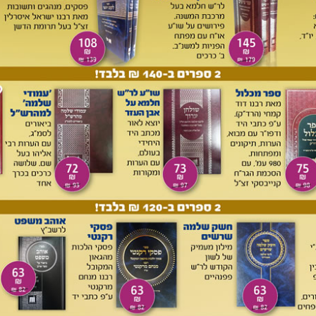
 ר' יוחנן על הזקנים אשר האריכו ימים אחרי יהושע (שופטים ב, ז):
קה, ב), שרש"י מפרש: "ימים האריכו, שכלו ימיהם בטוב, דחשיב
רש"א שם). זאת אומרת, שערכו של גודל באיכות הוא כערכו של
ידוע לנאמר בהגדה של פסח "שהקב"ה חישב את הקץ לעשות כמה
בעבודות פרך במצרים חישב הקב"ה באופן מיוחד וקיצר את הגלות
כי עוצם
איכותי
של שיעבוד מפרך משך מאתים ועשר שנים דומה
משך ארבע מאות שנה. מעתק סימנטי זה מגודל באיכות לגודל
ויימת יש לריבוי משמעותי גם ערך של חוזק איכותי. בכן, אין
 ריבוי במספר.
גודל בכמות לגודל באיכות, כגון הריבוי 'אונים' בביטוי 'רוב אונים'
ריבוי 'אמונות' בניב 'איש אמונות' (משלי כח, כ; עי' דעת מקרא שם
ואמיתית. ריבוי ממין זה נקרא בפי המדקדקים הקדמונים 'ריבוי
 של עצימות', דהיינו של חוזק. דומה לדלעיל הוא הריבוי 'אדונים'
ב, ל); 'אדונים קשה' (ישעיה יט, ד), וכזאת הריבוי 'בעלים',
, ידע שור קונהו וחמור אבוס בעליו (ישעיה א, ג); והיינו שיש לאדון
ה בהם. סוף דבר, קיימת זיקה סימנטית הדדית בין גודל כמותי
חום ההלכה, בנושא של 'רובא' ו'חזקה' איזה מהם עדיף, רובא שהוא
איכות. נושא זה מסתעף לסעיפי סעיפים רבים שלא כאן המקום