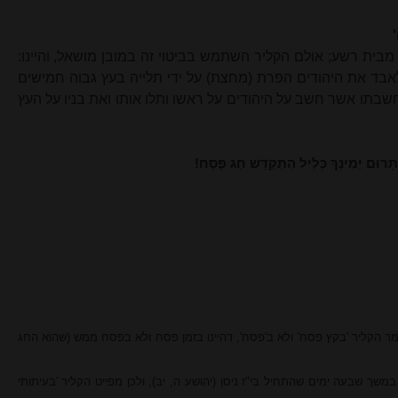
בית רשע; אולם הקליר השתמש בביטוי זה במובן מושאל, והיינו:
ד את היהודים הפרת (מחצת) על ידי תלייה בעץ גבוה חמישים
בתו אשר חשב על היהודים על ראשו ותלו אותו ואת בניו על העץ
 תָּרוּם יְמִינְךָ כְּלֵיל הִתְקַדֵּשׁ חַג פֶּסַח!
אומר הקליר 'בקץ פסח' ולא ב'פסח', דהיינו בזמן פסח ולא בפסח ממש (שהוא החג
שך שבעה ימים שהתחיל בי"ז ניסן (יהושע ה, יב), ולכן מפייט הקליר 'בעיתותי