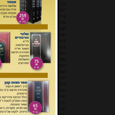
יט). וזהו היסוד לפירושו של רש"י לדברי
"ימים האריכו, שנים לא האריכו" (שבת 
אריכות ימים" (ראה מהדורא בתרא למה
גודל בכמות. בכך יש ביסוס לפירוש ה
שאמר" וכו', לפיו בגלל קושי השיעבוד 
מארבע מאות שנה למאתים ועשר שנה, 
בערכו לגודל
כמותי
של שיעבוד רגיל ב
בכמות, מבוסס על העובדה שמבחינה מס
לשלול שימושו של לשון אומץ גם בהוראת
מעתק סימנטי זה פועל גם בכיוון ההפוך - מ
(ישעיה מ, כו) שמשמעו כוח חזק, וכגון ה
ושם), שמשמעו איש שיש לו אמונה חזקה 
הכוחות', ובפי המדקדקים החדשים 'ריבוי
בביטוים 'האיש אדוני הארץ' (בראשית מ
כבביטויים וגם בעליו יומת (שמות כא, כט)
הארץ ולבעל החמור שליטה מלאה ותקיפ
לבין גודל איכותי.
יש לציין שלענין זה יש התייחסות גם בת
גדול בכמות - או חזקה שהיא גדולה ב