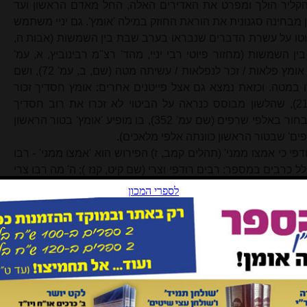
הקליר הולך ומפרט את האדירים האלה, החל מאדם הראשון ועד
 מבחינה סגנונית את הוראת החוזק במילה 'אומץ'. גם יניי משתמש
יוטו על עשרת הדברים שנבראו בערב שבת בין השמשות (אבות ה,
ן השמשות (מחזור פיוטי רבי יניי, מהד' רצ"מ רבינוביץ, א, עמ'
361). וכן בפיוטו על פריחת מטה אהרן: אומץ פלאות / זכר לנפלאות / עשיתה מטה (שם, ב, עמ' 72), ושם
במטה. וכזאת נמצא גם אצל פייטנים אחרים: אומץ חסדיך זכור
(מחזור ליו"כ, מהד' גולדשמידט עמ' 219), שהלשון מבוסס כנראה על הביטוי לא זכרו את רוב חסדיך
הבחור באלפי ש
רפי
ם (שם עמ' 352), בו מופיע 'אומץ' בטור הראשון
פים' שבטור הראשון כוונתה אלפי מלאכים).
י כי אמצו ממני' (תהלים קמב, ז) הפירוש הוא 'אמצו ממני' - רבו
לל כרבים במספר: רבים רודפי וצרי (שם קיט, קנז ); ה' מה רבו צרי
 משערות ראשי שונאי חינם (שם סט, ה).
בוי יש לראות בהוראותיהם של השורשים המקבילים לשורש 'אמץ'
 חוזק, והן בגודל בכמות, דהיינו ריבוי במספר. 'א-ל כביר' (איוב,
לין יכביר' (שם לה, טז) משמש שורש זה בהוראת הריבוי
[13]
. גם
ביטוי 'ועצם כוחו' (דניאל ח, כד), והן בהוראת ריבוי, כבביטוי
 כזאת גם בשורש 'רבב': 'רב' משמש במשמע גדול בשררה, דהיינו
 מאלה' (במדבר כב, טו, ואבן עזרא שם), ובביטוי 'קרית מלך רב'
מע גדול במספר, הרבה בכמות, כבביטוי 'ימים רבים' (במדבר ט,