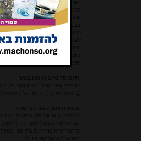
אשתו, ועל פי הכלל אשתו כגופו (ברכות
לכך אמר איוב כי לא סגר דלתי בטני (אי
שהדלתות לבית כך דלתות לאשה, הה"ד כי 
בבטן אמו היה נחשב כירך אמו (חולין ל
כל חיי הבן.
לאור כל האמור עולה, שבו ביום שה' 
שרה, והכשיר אותה להריון שממנו נול
בשעה שהכינה את האוכל למלאכים (ב"ר 
סימן גלוי לפתיחת שאר מנעולי עקרותה.
'זועמו סדומיים ולוהטו באש'
הפירוש: אנשי סדום נזעמו מאת ה', כל
(בראשית יט, כד), כי חמת ה' היא כאש (יר
'מסוגרת סוגרה בעיתותי פסח'
הפירוש: יריחו שהיתה מסוגרת (יהושע
'סוגרה' לא רק בגלל לשון נופל על לשון 
מלחמה אלא בדרך נס גלוי מה', בטקס ה
נמסרה לישראל ישר מיד ה'.