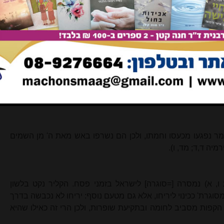
 כד, א; כתובות סו, א) ניתן ליחס את דלתי שרה לאברהם. בדומה
וב ג,י), ושם הכוונה לדלתי הבטן של אמו, כבדרש לפסוק זה: כשם
לא סגר דלתי בטני (ויק"ר יד, ד). והטעם: כי בעת היות הבן עובר
ח, א וש"נ) ומאז הקשר הביולוגי הזה נמשך מבחינה נפשית לאורך
ביקר את אברהם החולה בצהריים הוא פתח את מנעולי עקרותה של
ד יצחק. ולפי דעת ר' מאיר האומר ששרה פרסה נידה באותו יום
מח, יד), לאחר שחדל להיות לה אורח כנשים, נמצא שהיא קיבלה
ומר נפגעו מכעסו וחמתו, ולכן הם נשרפו באש מאת ה' מן השמים
מיה ד,ד; מד, ו).
 ו, א) נמסרה [=סוגרה] לישראל בזמני פסח. הקליר נקט בלשון
'מסוגרת' ככינוי ליריחו, אלא גם מטעם נוסף: יריחו לא נכבשה בדרך
קפות מסביב לחומה ובתקיעת שופרות, ולכן הרי זה כאילו שהיא