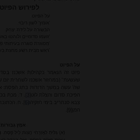
לפירוש הפיוט
על הפיוט
'אומץ' לשון ריבוי
הבשורה על לידת יצחק
'זועמו סדומיים ולוהטו באש
'מסוגרת סוגרה בעיתותי פ
'ראש מבית רשע מחצת בעץ
על הפיוט
פיוט זה הנאמר בקהילות אשכנז בסד
שעשעת" (במחזור אשכנז לשחרית יום שנ
שה' עשה במשך הדורות בחג הפסח: א.
הפיכת סדום והצלת לוט
[3]
. ד. מכת בכו
צבא סנחריב בימי חזקיהו
[6]
. ח. הכתוב
המן
[9]
.
אֹמֶץ גְּבוּרוֹתֶ
(א) גִּלִּיתָ לְאֶזְרָחִי חֲצוֹת לֵיל פֶּסַח.
וַ