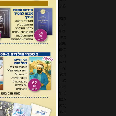
להעלותם לדיון, ולא באתי אלא להעיר ש
הבשורה על לידת יצחק
תשעה מתוך עשרת מעשי גבורות ה' מתוא
יצחק שלא נזכר לכאורה אף לא ברמז קל,
מתי
יחס לכך בביטוי 'דלתיו דפקת'; לפי
שנאמר 'דלתיו' בלשון רבים הוא משו
האורחים והעניים לחפש את הכניסה לב
ביקור ה' אצל אבהם כאמור, והיא הנגלית
בזאת הקליר מפייט בלשון קודמו, הפייטן
מנעול הסוגר את דלת רחמה. לפועל דפ
לג, יג), וכן בת"י לתיבה מתדפקים (שופ
פעולה באמצעי שלה, ניתן להשתמש בל
(דחיקה). יש לציין שמטונימיה ממין ז
אבודרהם "שהם גדלים מעמל האדם ויגי
(בנים) באמצעי (עמל ההורים)
[16]
.
מעתה ההוראה המשנית הנסתרת של לשון