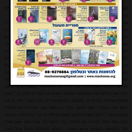
התורה והארץ. ח. שביעית.
כפר דרום-אשקלון, מכון התורה
והארץ, תשס"ח. 510 עמ'. (08-6847325)
שלושים וכמה מאמרים כלולים בספר-השנה החדש עב-הכרס של 'מכון התורה
והארץ', רובם ככולם בענייני שביעית. המאמר הפותח הוא של ראש ישיבת
'מרכז הרב' הגאון ר' אברהם שפירא זצ"ל, ממכווני דרכו של המכון (לזכרו מוקדש
גם הספר) בענין מצעים מנותקים.
הרב יעקב
אריאל שליט"א, נשיא המכון,
עוסק בבעיה שנדמה לי שהתעוררו לה רק בשמיטה זו - האיסור לעודד את הגוי
לזרוע באדמתו בשביעית לצורך ישראל, בניגוד למנהג ועדי הכשרות למיניהם
להקל בכך בגלל הצורך להכין כמות מספיקה של פירות וירקות להמוני בית
ישראל שאינם סומכים על היתר המכירה; למסקנה מצרף
הרב אריאל
את דעתו
לפוסקים רבים שאסרו מכל וכל לגרום לגויי הארץ לזרוע יותר בשמיטה עבור
יהודים, ביניהם הגאונים הרב ווזנר והר"נ קרליץ שליט"א. במאמר ארוך מתאר
הרב יואל פרידמן את המחלוקת הארוכה והמרה בין המבי"ט למרן הב"י בענין
קדושת שביעית בפירות גוי; מסקנתו היא שעדות ר"א אזכרי שהב"י חזר בו שוב
בסוף ימיו והחמיר - קשה לסמוך עליה, בין השאר מפני שהרא"א היה תלמידו
המובהק של ר' יהוסף אשכנזי ה'תנא' מצפת שחלק על הב"י בחריפות בענין זה,
ויתכן מאוד שכדי להכריע את ההלכה בא"י כדעת רבו, בעידן שבו יישוב הארץ
הלך והתחדש בעקבות גירוש ספרד - החליט 'להיתלות באילן גדול' (הרב