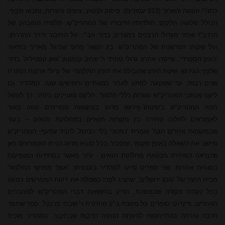
כתה"י הקשה והארוך (913 עמודים); פיסוק וקיטוע; ציונים והערות; ומבוא מקיף,
הכולל שלושה חלקים: תולדותיו וחיבוריו של המהריק"ש, תלמידו המובהק של
הרדב"ז ואחד מגדולי הרבנים במצרים בדור הב"י; על החיבור ודרך ההדרתו;
ועל שיטתו הפרשנית של המהריק"ש. בין השאר פרופ'
שפיגל
מאריך בתיאור
'העיון הספרדי', שייסדו אחרון גדולי ספרד ר' יצחק קנפנטון 'גאון קסטיליה' בדור
שלפני הגירוש, שיטת העיון שהובילה את העיון התלמודי של גדולי ארצות המזרח
שנים רבות, עד ששקעה לפתע לאחר כמאתיים וחמישים שנה. המהדיר גם
ליקט מכתבי המהריק"ש עשרות כללי תלמוד, חלקם מעניינים ביותר. כך למשל
תמה המהריק"ש ב'שיטתו'-פירושו מדוע במקומות מסויימים קשה מאוד
לאמוראים לתלות סתירה בין מקורות תנאיים במחלוקת תנאים – בעוד
שבמקומות אחרים הגמ' אומרת 'כתנאֵי' בלי כביכול להניד עפעף; המהריק"ש
מיישב את השאלה באופן מקומי, ומסביר בכל סוגיא מדוע הניחו האמוראים כאן
שכנראה הסתירה מבטאת מחלוקת תנאים - יותר מאשר בסתירות המופיעות
בסוגיות אחרות. שני ספרים סייעו למהדיר בעבודתו: 'אוצר מפרשי התלמוד'
מבית היוצר של 'מכון ירושלים', שהציג לפניו כשמלה את דעות המפרשים כמעט
בכל נקודה ונקודה שבמסכת, וסייע בהשוואת דברי המהריק"ש למחברים
האחרים; ודקדוקי סופרים על מסכת ב"ק מהדורת ר' שבתי פרנקל, ספר שחסך
הרבה טירחה בהתייחסות להערות הנוסח הרבות שבחיבור. המהדיר מוכיח