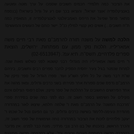
את הציבור כמה תלמידי חכמים חשובים שסמכו על ערך מוטה ומוטעה
באנציקלופדיה 'אוצר ישראל', והוציאו בכך שם רע על גדול בישראל! (בנספח
מתאר פרופ' שפיגל את הייחס האמביוולנטי לאנציקלופדיה זו, המאפיין כמה
ת"ח חשובים...) אשים כאן קנציי למילין כנ"ל. יישר כוחם של העושים והמעשים!
הלכה למשה
על משנה תורה להרמב"ם מאת רבי חיים משה
אמארילייו. הלכות נזקי ממון. עם מפתחות. ירושלים, הוצאת
ספרים פלדהיים, תשס"ח. תיא עמ'. (
02-6513947
)
ר' חיים משה אמארילייו היה מגדולי רבני קושטא לפני כשלוש מאות שנה.
למרות שנפטר בגיל צעיר יחסית הספיק לחבר ספרים רבים וחשובים, ביניהם
שו"ת דבר משה על כל חלקי השו"ע ועוד. ספרו הגדול על ספר נזיקין של
הרמב"ם נדפס שנים ספורות אחר פטירתו בשני כרכים גדולים, ומאז מהווה את
אחד הפירושים החשובים על ההלכות של ספר נזיקין; אולם דפוסי הצילום אינם
מקילים על השימוש בספר חשוב זה. כמו לפני כמה שנים בסידרת ספרי
'מרכבת המשנה' על הרמב"ם מאת ר' שלמה חלמא, שיצאו לאור במהדורה
מהודרת ונעימה-ללימוד בשישה כרכים גדולים, כך גם הפעם נטל על שכמו ר'
יעקב פלדהיים לזכות את הציבור במהדורה נוחה ושימושית של ספר חשוב זה,
והכרך הראשון, בהכנתו של בנו
הרב צבי
מרדכי, מונח כבר לפנינו. אין מדובר
בההדרה חדשה בתוספת הערות וציונים וכד', אלא בהדפסה חדשה מתוקנת