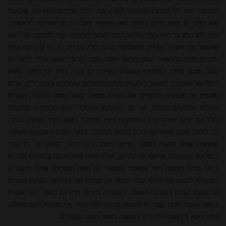
המסודר הזה. כך בענין האפשרות למנוע את חלות הנדרים לסוגיהם: שבועות
שוא ושקר ואי קיום נדרים נחשבו מאז ומתמיד כעבירות מן המדרגה הראשונה,
וכפי חשיבותן כך היה ניכר הזלזול בהם במשך הדורות, וכדי לצמצם עד כמה
שאפשר את תקלת הנדרים והשבועות קבעו חז"ל (נדרים כג, ב) ש'הרוצה שלא
יתקיימו נדריו כל השנה יעמוד בראש השנה ויאמר כל נדר שאני עתיד לידור יהא
בטל'. מכאן נולדה בתקופת הגאונים תפילת 'כל נדרי' בליל יום כיפור, ומכאן
ה'מודעא' שמקובל למסור בעקבות 'התרת הנדרים' שעורכים בערב ר"ה. אולם
תוקפם של 'פטנטים הלכתיים' אלו בעייתי ומסובך מאוד וסותר-לכאורה מקורות
אחרים מפורשים בחז"ל, ועל כך התקיימו אינסוף דיונים הלכתיים מתקופת
חז"ל ועד ימינו. את הדיונים והמסקנות מציג המחבר באופן מקיף, מפורט וברור.
כך למשל בענין ה'מודעא' הנ"ל מדגיש המחבר בסוף הע' כח שבעמ' תשלח,
שהנשים שאינן נוהגות למסור מודעא בערב ר"ה יכולות לסמוך על 'כל נדרי'
כ'מודעא' המבטלת מראש את נדריהן, אולם אשה שלא נכחה בתפילת ליל יום
כיפור בבית הכנסת ראוי שתאמר לעצמה את נוסח המודעא, שהרי תקנה זו,
המועילה למנוע את חלות הנדר כאשר אין זוכרים את המודעא בשעת אמירתו
או בשעת קבלת ההנהגה הטובה – מועילה מעיקר הדין גם כאשר היא נאמרת
באוזני אומרה לבדו. קשה לי להאמין שיהיה יהודי אחד, אף תלמיד חכם מופלג,
שלא ימצא חידושים הלכתיים למעשה בספר חשוב ומקיף זה.