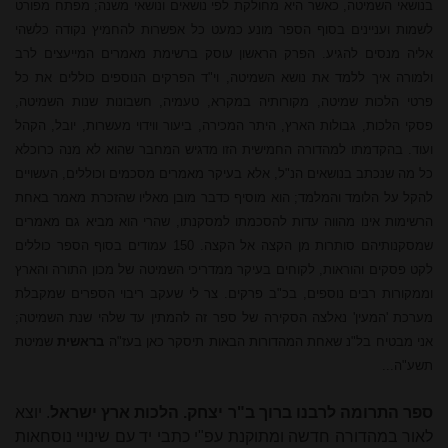
בנושאי השמיטה, כאשר היא מחולקת לפי נושאים ונושאי משנה; מפתח מפורט
לשמות ועניינים בסוף הספר מונע כמעט כל אפשרות להחמיץ נקודה כלשהי
אליה מנסים להגיע. הפרק הראשון עוסק ברשימת מאמרים המייעצים לרב
ולמורה איך ללמד את נושא השמיטה, וי"ד הפרקים הנוספים כוללים את כל
פרטי הלכות שמיטה, מקורותיה במקרא, טעמיה, חשבונות שנות השמיטה,
פסקי הלכות, גבולות הארץ, היתר המכירה, ביעור ווידוי מעשרות, יובל, הקהל
ועוד. בהקדמתו למהדורה החמישית הזו מדגיש המחבר שהוא לא מנה כרוכלא
כל מה שנכתב בנושאים הנ"ל, אלא בעיקר מאמרים מסכמים וכוללים, העשויים
להקל על הלומד והמלמד; הוא מוסיף כדבר מובן מאליו שהזכרת מאמר באחת
הרשימות אינו מהווה עדות להסכמתו למסקנתו, שהרי הוא מביא גם מאמרים
שמסקנותיהם סותרות מן הקצה אל הקצה. 150 עמודים בסוף הספר כוללים
לקט פסקים והוראות, לקוחים בעיקר ממדריכי השמיטה של מכון התורה והארץ
וממקורות רבים נוספים, בכ"ב פרקים. צר לי שעקב ריבוי הספרים שמקבלת
מערכת 'המעין' נאלצה הסקירה של ספר זה להמתין עד שלהי שנת השמיטה;
אני מבטיח בל"נ שאחת המהדורות הבאות תיסקר כאן בעז"ה
בראשית
שמיטת
תשע"ה...
ספר התרומה לרבנו ברוך ב"ר יצחק. הלכות ארץ ישראל
. יוצא
לאור במהדורה חדשה ומתוקנת עפ"י כתבי יד עם שינויי נוסחאות