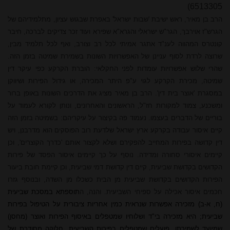
6513305)
הרב
בן מאיר
, ראש ישיבת 'שבות ישראל' באפרת שבגוש עציון, מתלמידיהם של
הגרש"ז אוירבך, הגר"ש ישראלי והגרא"א שפירא ועוד זכר צדיקים לברכה, חיבר
קונטרס המהווה לענ"ד אתגר אמיתי לכל רב וצורב, ואף לכל תלמיד מבין,
שרוצה לרדת לסוף עניינן של האפשרויות השונות בשמירת שמיטה בזמן הזה.
שהרי שלוש אפשרויות עומדות לפני החקלאי: הוברת הקרקע כפי עיקר דין
שמיטה, מכירת הקרקע לגוי ע"פ היתר המכירה, או גידול הפירות ושיווקן
במסגרת 'אוצר בית דין'. הרב
בן מאיר
מציג את הדרכים השונות באופן ברור
ומשכנע, צמוד למקורות חז"ל, הראשונים והאחרונים, ונותן לקורא לעמוד על
בוריים של הדברים בעצמו. נעמוד פה בקיצור על עיקריהם: בשמיטה בזמן הזה
קיים איסור עבודה בקרקע ארץ ישראל שלדעת רוב הפוסקים הוא מדרבנן, ויש
דין קדושה בפירות המחייב להפקירם ושלא לק
צור אות
ם 'כדרך הקוצרים', וכן
קיימים איסורי סחורה ומדידה. נוסף על כך קיימים איסור הפסד של פירות
הקדושים בקדושת שביעית, קיים דין קדושת דמי שביעית, וכן קיימת חובת ביעור
הפירות הקדושים בקדושת שביעית מן הבית כשכלו מן השדה, ובנוסף גזרו
חכמים איסור אכילה על ספיחי השביעית. והנה, ה
תוספתא במסכת שביעית
(ח, א-ב) מזכירה אפשרות שנראית כמין אחריות ציבורית על הטיפול בפירות
שביעית; היא מזכירה בי"ד ושלוחיו שמטפלים באיסוף הפירות ואוצר (מחסן)
שמיועד לשמירתן, פועלים שמטפלים בפירות השביעית, חלוקה מסודרת של