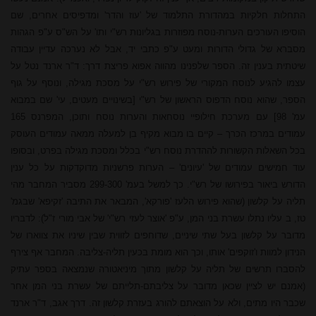
התחלות חלקיות במהדורת התלמוד של 'עוז והדר' ומדפיסים אחרים, שם
הוסיפו העורכים הערות-נוסח מפוזרות בגליונות רש"י ותו' על הש"ס ע"פ הגהות
מסברא של גדולי הדורות ומעט ע"פ כתבי יד, אבל לא נערכה עדיין עבודה
שיטתית בענין זה. הספר שלפנינו מהווה אפוא פריצת דרך: ד"ר ארנד נטל על
עצמו להגיע לנוסח המקורי של פירוש רש"י על מסכת מגילה, ונוסף על גוף
הספר, שהוא נוסח הדפוס הראשון של רש"י [בשינויים מעטים, עי' שם במבוא
עמ' 98] עם מערכת חילופיי נוסחאות והערות נוסח ותוכן, המפרנס 165
עמודים במרכז הכרך – קיים בו מבוא מקיף בן למעלה ממאה עמודים העוסק
בכל השאלות הקשורות לההדרת נוסח רש"י בכלל ומסכת מגילה בפרט, ובסופו
עוד חמישים עמודים של 'עיונים' – הערות פרשניות מדוקדקות על כל ענין
הדורש ביאור בפירושו של רש"י. כך למשל בעמ' 299-300 מסביר המחבר מהי
תליה על קלשון (שהוא פירוש הלעז 'פורקא', המבאר את התיבה 'זקיפא' שבגמ'
טז, ב עליו נתלו עשרת בני המן, ע"פ 'אוצר לעזי רש"י' של אבי מורי ז"ל): לדבריו
מדובר על קלשון בעל שתי שיניים, שדוחפים לזווית שבין שיניו את צווארו של
הנידון למוות ו'זוקפים' אותו, וכך הוא מומת בכעין תליה-צליבה. המחבר אף צירף
להסברו תרשים של תליה על קלשון מתוך מיניאטורה שנמצאה בספר עתיק
(אמנם יש לציין שכאן מדובר על צליבתם-תלייתם של עשרת בני המן אחר
שכבר היו
מתי
ם, ולא על הוצאתם להורג בעזרת קלשון זה. דרך אגב, ד"ר ארנד