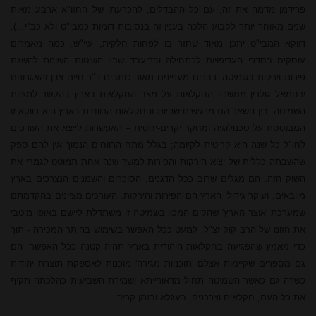
פרידמן מדמה את זה, עם כל ההבדלים, להכרעתו של החזו"א ארבע מאות
שנים מאוחר יותר לקבוע הלכה בענין זה בנסיבות דומות כמבי"ט ולא כב"י...).
דווקא המבי"ט יתכן מאוד שחזר בו לפחות חלקית, עיי"ש. כמה מאמרים
עוסקים בסדרי העדיפויות לכתחילה ובדיעבד שבין השיטות השונות להשגת
פירות וירקות בשמיטה. דברים מעניינים מאוד כותבים ד"ר חיים צבן והאגרונום
ירחמאל גולדין ממשרד החקלאות על מצב החקלאות בארץ בהקשר למצוות
השמיטה. בין השאר הם מדגישים שהיות והחקלאות הרווחית בארץ היא דווקא זו
המבוססת על טכנולוגיה ומחקר יקרים-יחסית – האפשרות לייצא את העודפים
לחו"ל כל שנה היא קריטית לקיומה; בגלל מתח הרווחים הנמוך אין להם ספק
שהשבתה כללית של יצוא הירקות והפירות למשך שנה אחת תמוטט לגמרי את
השוק הזה. הם מגלים שרוב ככל הדגנים, הסוכרים והשמנים הנצרכים בארץ
מיובאים, ועיקר גידולי הארץ הם הפירות והירקות. העורכים מציינים בהקדמתם
שמערכת 'אוצר הארץ' שהקים המכון בשמיטה זו משתדלת ליישם באופן מיטבי
את חזונו של הרב קוק זצ"ל, למעט ככל האפשר בשימוש בהיתר המכירה - תוך
כדי מאמץ שהפגיעה בחקלאות היהודית בארץ תהיה קטנה ככל האפשר. הם
גם מספרים שקיימות אצלם 'תוכניות מגירה' מוכנות לאספקת תוצרת יהודית
כשרה גם כאשר השמיטה תחול מדאורייתא ושמירת השביעית כהלכתה תקיף
את כל העם, חקלאים וצרכנים, בעגלא ובזמן קריב.