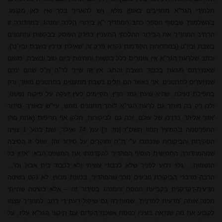
תלמידי הגר"א מחוייבים באופן מלא. ויש להאריך בכך ואין כאן מקומו.
ב'השלמות' שבסוף הספר כתב המהדיר י"א בירורי הלכה ומנהג; במהדורה זו
הרחיב המהדיר את הבירור ההלכתי המעניין בפרק העוסק בבקשות ותחנונים
בשבת וביו"ט (במהדורות הקודמות נקרא פרק זה 'שאילת צרכיו בשבת וביו"ט'),
וכתב שלדעת הגר"א אין אומרים כלל בקשות ותחינות ביום טוב ובשבת, משום
שאמירתם פוגעת בכבוד השבת והחג. אין זה שייך לר"ה ויו"כ שהם ימים
שמיועדים לתחנונים, אך כאשר הם חלים בשבת ממעטים בתחנונים מאוד, ורק
בתפילת נעילה, שהיא שעת גמר הדין, מקיימים כעין זעקה על פיקוח נפשנו,
ולכן רק בה מותר גם לדעת הגר"א לומר תחנונים ממש, עיי"ש באורך. סידור
'אזור
אליהו
', כדרכו של עולם, זכה גם לביקורות, חלקן אף חריפות (אחת מהן
התפרסמה ב'המעין' תמוז תשס"ז [מז, ד] עמ' 74 ואילך, ושם בהע' 1 צויינו
הסקירות והביקורות שנכתבו ע"י ת"ח וחוקרים על סידור זה), ואולי זו הסיבה
שמהמהדורה החמישית הוסיף המהדיר להקדמתו את המשפט הבא: 'אדון כל
הנשמות... גלוי וידוע לפניך שלא לכבודי עשיתי ולא לכבוד בית אבא' וכו'...
הרבה מדברי הביקורת נובעים מכך שהמהדיר, בכוונת מכווין, לא נקט בשיטה
מדעית-דקדקנית בקביעת הנוסח והמנהג בסידור זה – אלא בשיטה שהייתי
מכנה אותה 'מדעית למדנית', שמותירה גם שיקול דעת די רחב למהדיר עצמו
לקבוע את מה שנראה בעיניו כנוסח אשכנז הקדום עם תיקוני הגר"א עליו, על