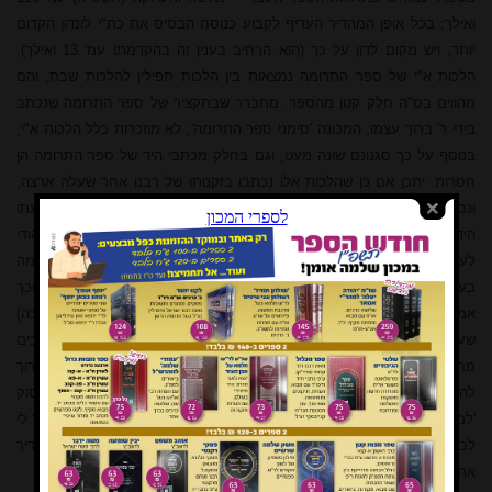
ואילך; בכל אופן המהדיר העדיף לקבוע כנוסח הבסיס את כת"י לונדון הקדום
יותר, ויש מקום לדון על כך (הוא הרחיב בענין זה בהקדמתו עמ' 13 ואילך).
הלכות א"י של ספר התרומה נמצאות בין הלכות תפילין להלכות שבת, והם
מהווים בס"ה חלק קטן מהספר. מתברר שבתקציר של ספר התרומה שנכתב
בידי ר' ברוך עצמו, המכונה 'סימני ספר התרומה', לא מוזכרות כלל הלכות א"י;
בנוסף על כך סגנונם שונה מעט, וגם בחלק מכתבי היד של ספר התרומה הן
חסרות. יתכן אם כן שהלכות אלו נכתבו בזקנותו של רבנו אחר שעלה ארצה,
ונספחו לספר יותר מאוחר. חידושו הגדול של רבנו בהלכות א"י הוא דעתו
הידועה שיש קנין בזמן הזה לגוי להפקיע את קדושת הארץ, ולכן מותר אף ליהודי
לעשות מלאכה בשדהו של גוי בשביעית. בנוסח הנדפס דברי ספר התרומה
בענין זה מגומגמים, והיה מקום לדייק מהם שרבנו נשאר בספק בנקודה זו, וכך
אמנם הסיק החזו"א; אך המהדיר מוכיח (עמ' 67 בספר, ובהע' קפט הארוכה)
שעל פי הנוסח הנכון דברי רבנו החלטיים שיש קנין לגוי בקרקע, אם כי רבים
מחבריו של רבנו לא הסכימו עמו בזה. הקדמה מיוחדת הוסיף רבנו ברוך
להלכות א"י, מלאת כיסופים וערגה וחיבה לארץ הקודש; היא מתחילה בפסוק
'למען ציון לא אחשה' וכו', והמהדיר מביא שבנוסח כתה"י נוסף: 'בחלומי אמר לי
לבי להתחיל במקרא הזה'! לא נותר אלא לקוות שהרב פרידמן ימשיך לההדיר
את ספר התרומה כולו, ותהיה בכך תועלת גדולה לפסיקת ההלכה בישראל.