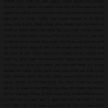
המסורה דיברו במבטא אשכנזי! בהמשך כותב
הרב מרדכי
דרפר ממודיעין
עילית על המנהג וההלכה בענין עשיית חלונות לבית הכנסת. המחבר אף טרח
לצלם את חלונות המזרח בבתי כנסת אשכנזיים עתיקים, ולהסביר את מיקומם
וצורתם על פי המקורות שהביא בגוף המאמר. מדהים עד כמה נושא
זניח-יחסית יכול להפוך למאמר מרתק ומאלף, משולב בדקדוקי הלכה ומנהג,
היסטוריה ומסורת. העורך הרב יוסף שלמה מאיר מנתח תרשים בן למעלה
מיובל שנים, בו ניסה
הרב זאב
לנג זצ"ל, בן פפד"מ וממנהלי ישיבת 'קול תורה',
לזהות את מקום קבורתם של גדולי אשכנז בבית הקברות העתיק של פפד"מ,
שרובו נהרס ע"י הנאצים, ומשלים את כל הידוע לנו בנושא. חידושו העיקרי הוא
שרוב המצבות שם אינן עומדות היום במקומן המקורי, ולכן לא הבנתי מה
החשיבות לסדר שבו מונחות היום המצבות אחרי שכבר נותקו ביד רשעה
מקיברן! הרב ישראל פלס מבני ברק, מחוקרי
מכון שלמה
אומן, מבדיל בין
מנהגים שונים שהיו קיימים בתוך 'מנהג צרפת' העתיק, ומסביר את משמעות
זיהוי זה להבנת מקורות שונים בהלכה; והרב יוסף פראגר מירושלים מתאר
בהרחבה את תולדות קהילת מיץ, קהילה שהתייחדה בין אחיותיה בצרפת
במנהגיה (זהו המקום היחיד בעולם שבו מוסיפים בברכות השחר עד היום את
הברכה שייסדוה הגאונים 'בא"ה מגביה שפלים'!) ובגדוליה (ביניהם ר' אברהם
ברודא, ר' יעקב רישר בעל 'שבות יעקב', ר' יעקב יהושע בעל 'פני יהושע', ר'
יהונתן אייבשיץ, ר' אריה ליב גינצברג בעל 'שאגת אריה' ועוד) במשך דורות