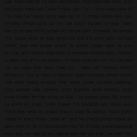
רבים. בעיקר מפורסמת ההגייה המיוחדת של האות עי"ן לפי מנהג הולנד, שאין
לה אחות בשום קהילה – "נג": יעקב נהגה כ"ינגקוב"! (ואין קושיא מעצם היות
עיצור אחד מבוטא כשניים, כי כך גם נעשה בהיגוי המקובל של האות צד"י
למשל. ואכמ"ל.) הופתעתי לקרוא שכך היה גם מנהג הקהילה הספרדית
העתיקה של אמסטרדם, ויתכן שקיימת כאן השפעה הדדית מסויימת בין שתי
הקהילות. החוקר הידוע הרב פלס מציג מחקר מקיף על 'מחזור אלטמן', כת"י
עתיק של מחזור אשכנזי, ומתלונן על חוקרים חשובים שלא מצאו "תגליות
מעניינות" בנוסח התפילות שמופיעות בו; אולם קושיא מעיקרא ליתא, שהרי אין
ספק שכל כת"י מכל סוג שהוא שייפול לידיו האמונות של הרי"מ פלס יימצאו בו
"תגליות מעניינות" לאין מספר...
הרב שאול
נתנאל שנלר מנתח את סוגי
מנגינות התפילה שבמסורת אשכנז, ומתבסס בין השאר על דברי רבי אברהם
פורטלאונה מפאדובה, שכותב בספרו 'שלטי הגיבורים' (העומד לצאת לאור
בקרוב במהדורה חדשה ומתוקנת) בפרקי המוסיקה, שלא השתמשו בבית
המקדש כלל בשופר ובתופים וכד' - אלא רק בכלים 'סולידיים' המשרים אווירה
רגועה ונעימה (חוץ מבשמחת בית השואבה ולצורכי מצוה); זהו לדעתו גם
העקרון העומד בבסיסם של מנהגי הניגונים באשכנז. ואי אפשר שלא להזכיר
את מאמרו המרתק (כרגיל!) של פרופ' י"ש שפיגל, המוכיח באופן חד-משמעי
שהשמועות שהעיבו שנות-דור על כבודו וחשיבותו-התורנית של רבי אהרן וירמש
בעל 'מאורי אור', אב"ד מיץ לפני מאתיים שנה - אין להן שום יסוד, וטעו והטעו