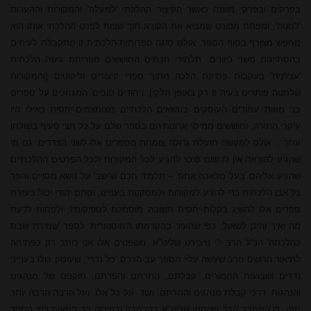
בפרקים ובפרקי משנה כאשר הקיצור ההלכתי 'למעלה' והמקורות וההערות
'למטה', ומפתח מפורט שמביא את הקורא תוך שניות לפרט ההלכתי אותו הוא
מחפש מצורף בסוף הספר. אולם סוגה ספרותית-הלכתית זו מתקבלת לעיתים
בהסתייגות משני כיוונים: תלמידי חכמים החוששים מפריחת גישה הלכתית
'עצלנית' בעקבות פסיקת הלכה מתוך ספרי קי
צורי
ם וליקוטים (והמקורות
שלמטה פותרים בעיה זו רק באופן חלקי), ו'יהודים טובים' המגחכים על ספרים
בני מאות עמודים העוסקים בנושאים הלכתיים מצומצמים-יחסית כאילו היו
עיקרי התורה, וחוששים ממילוי ארונותיהם בספר שלם על כל חצי סעיף בשולחן
ערוך... אולם למעשה תועלת גדולה צומחת מספרים אלו לשני הצדדים: גם מי
שהגיע להוראה אין לו שום סיכוי להגיע לכל המקורות ולכל הפרטים ההלכתיים
שהגיע אליהם 'בעל מלאכה אחת' – תלמיד חכם ש'ישב' על נושא מסויים והפך
כל אבן הלכתית כדי להגיע למקורות ולמסקנות בעניינו; וסתם יהודי יכול בעזרת
ספרים אלו להשיג בקלות-יחסית תשובה מוסמכת לספיקותיו, ולפחות לדעת
מה ואיך והיכן לשאול, כפי שהעיר בהקדמתו ה'היסטורית' לספר 'שמירת שבת
כהלכתה' הנ"ל הרב י"י נויבירט שליט"א. משפטים אלו אני כותב רק כפתיחה
לתיאור הרושם הרב שעשה עליי הספר עב-הכרס 'כל נדרי', שעוסק כולו בענייני
נדרים ושבועות החמורים, קבלתם, התרתם והפרתם, תוקפם של מנהגים
והנהגות, דרכי קבלת מנהגים והתרתם, ועוד. על כל אלו, ועל הרבה הרבה יותר
מזה, דן המחבר הרב שטסמן שליט"א בהרחבה ובפירוט רב במאות דפי הספר