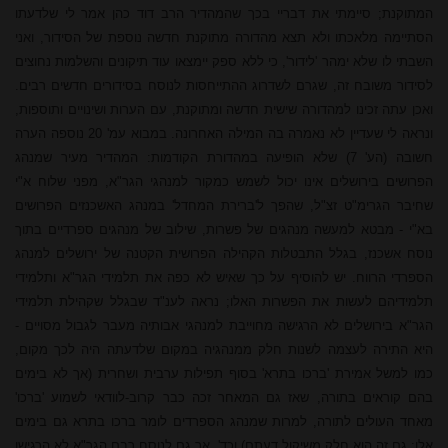
המתוקנת; סיי
מתי
את דבריי בכך שהמהדיר
הרב דוד
כהן אמר לי שלדעתו
הסתיימה מלאכתו ולא תצא מהדורה מתוקנת חדשה נוספת של הסידור, ואני
השבתי לו שלא ימהר 'לידור', כי ללא ספק יימצאו עוד תיקונים והשלמות נחוצים
לסידור משובח זה, שגרם לשדרוג ההתייחסות לנוסח בסידורים חדשים רבים.
ואכן עתה זכינו למהדורה שישית חדשה ומתוקנת, עם הערות ושינויים ותוספות,
ונראה לי שעדיין לא נאמרה בה המילה האחרונה. במבוא עמ' 20 נוספה הערה
חשובה (הע' 7) שלא הופיעה במהדורת הקודמות: המהדיר מעיר שמנהג
הפרושים בירושלים אינו יכול לשמש כמקור למנהגי הגר"א, מפני שלוח א"י
שחיבר הגרימ"ט זצ"ל, שהפך ל'ברירת המחדל' במנהג האשכנזים הפרושים
בא"י - מבטא למעשה מנהגים של פשרות, שילוב של מנהגים ספרדיים בתוך
נוסח אשכנז, בגלל התבטלות הקהילה הפרושית הקטנה של ירושלים למנהג
הספרדי הרווח. יש להוסיף על כך שאיש לא כפה את תלמידי הגר"א ותלמידי
תלמידיהם לעשות את הפשרות האלו; נראה לענ"ד שבגלל שקהילת תלמידי
הגר"א בירושלים לא הרגישה מחוייבת למנהגי אבותיה מעבר לגבול מסויים -
היא התירה לעצמה לשנות חלק ממנהגיה במקום שלדעתה היה לכך מקום,
כמו למשל אמירת 'ברכו בתרא' בסוף תפילות ערבית ושחרית (אך לא בימים
בהם קוראים בתורה, שאז גם המאחר זכה כבר קרוב-לוודאי לשמוע 'ברכו'
מאחד העולים לתורה, למרות שמנהג הספרדים לומר ברכו בתרא גם בימים
אלו; גם זה הוא חלק משיקול דעתם) וכד', אך גם לנוסח רבם הגר"א לא הרגישו