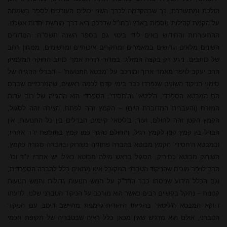
הולכת ומתעוררת, כך שבהקדמה לכרך השני יכולים העורכים לספר בשמחה
על הקמת קהילות נוספות בארץ ובחו"ל שדרכם היא דרך מורשת יהדות אשכנז.
ההתעוררות והחידוש באים לידי ביטוי גם בספר השנה תשס"ח: המדורים
השונים מלאים וגדושים במאמרים ומחקרים איכותיים ומרשימים, ממגוון רחב
של כותבים. ניגע רק בקצה המזלג: במדור 'תורת אמך' כותב החוקר המעמיק
הרב יעקב
לויפר מאמר ארוך ומורכב על 'מבטא התנועות' – הבדלי ההגייה של
סימני הניקוד השונים שנפרדו כבר בימי קדם לכמה ראשים, שהמרכזיים שבהם
הם המבטא הספרדי, ה'ליטאי' וה'חסידי': הספרדי הוא ההגייה של רוב עדות
המזרח (והעברית המדוברת היום) – הקמץ זהה לפתח, הצירה זהה לסגול,
הקמץ הקטן זהה לחולם, ועוד; ב'ליטאי' קיימים הבדלים בין כל התנועות, אין
הבדל בין קמץ קטן לקמץ רגיל, והחולם נהגה כמו קמץ בתוספת יו"ד אחריו;
ובמבטא ה'חסידי' הקמץ מבוטא בהברה פתוחה כשורוק ובהברה סגורה כקמץ,
השורוק מבוטא כחיריק, הסגול בראש מילה מבוטא כאילו יש אחריו יו"ד וכו'.
הרב לויפר מוכיח שהניקוד הטברני המקובל אינו מתאים כלל להברה הספרדית,
וגם הכלל הידוע שניסחו כבר הרד"ק על חמש תנועות גדולות וחמש תנועות
קטנות – נתקל בקשיים רבים כאשר הוא מורכב על הניקוד הטברני שלנו. לדעתו
דווקא המבטא ה'ליטאי' בהגייתו היהודית-גרמנית מתיישב היטב עם הניקוד
הטברני, אולם הוא מדגיש שאין מכאן כלל ראיה שבטבריה של תקופת חכמי