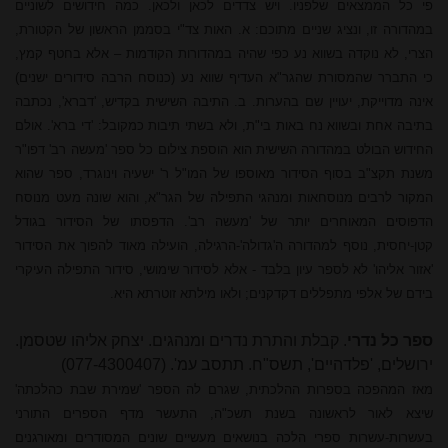
פי כל הממצאים שלפניו. ויש צדדים לכאן ולכאן. כמה חידושים לשוניים
במהדורה זו, ונציג שניים מתוכם: א. האות צד"י בסממן הראשון של הקטורת,
הצרי, לא נוקדה בשווא נע כפי שהיה במהדורות הקודמות – אלא בחטף קמץ,
כי התברר שהמסורת שהגר"א העדיף שווא נע (כנוסח הרבה סידורים ישנים)
אינה מדוייקת, יעויין שם בהערות. ב. התיבה השישית בקדיש, 'דברא', נכתבה
בתיבה אחת ובשווא נח באות בי"ת, ולא בשתי תיבות כמקובל: 'די ברא'. אולם
החידוש הבולט במהדורה השישית הוא הוספת צילום כל ספר 'מעשה רב' דפו"ר
משנת תקצ"ב בסוף הסידור מאוספו של המו"ל ר' ישעיה וינוגרד, ספר שהוא
המקור לרבים מנוסחאות ומנהגי התפילה של הגר"א, והוא שונה מעט מנוסח
הדפוסים המאוחרים יותר של 'מעשה רב'. הדפסתו של הסידור בגודל
קטן-יחסית, נוסף למהדורה ה'גדולה'-הרגילה, הועילה מאוד להפוך את הסידור
'אזור
אליהו
' לא לספר עיון בלבד - אלא לסידור שימושי, סידור התפילה העיקרי
בידם של אלפי מתפללים דקדקנים; ולאו מילתא זוטרתא היא.
ספר כל נדרי
. קבלת והתרת נדרים ומנהגים. יצחק
אליהו
שטסמן.
ירושלים, 'פלדהיים', תשס"ח. תתסב עמ'. (077-4300407)
מאז המהפכה בספרות ההלכתית, שגרם לה הספר 'שמירת שבת כהלכתה'
שיצא לאור לראשונה בשנת תשכ"ה, התעשר מדף הספרים התורני
בעשרות-עשרות ספרי הלכה בנושאים מעשיים שונים המסודרים ומאורגנים