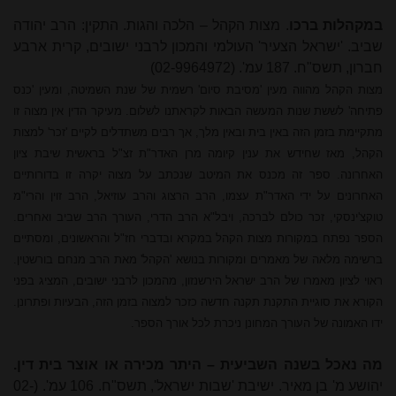
במקהלות ברכו
. מצות הקהל – הלכה והגות. התקין: הרב
יהודה
שביב. 'ישראל הצעיר' העולמי והמכון לרבני ישובים, קרית ארבע
חברון, תשס"ח. 187 עמ'. (02-9964972)
מצות הקהל מהווה מעין 'מסיבת סיום' רשמית של שנת השמיטה, ומעין 'כנס
פתיחה' לששת שנות המעשה הבאות לקראתנו לשלום. מעיקר הדין אין מצוה זו
מתקיימת בזמן הזה באין בית ובאין מלך, אך רבים משתדלים לקיים 'זכר' למצות
הקהל, מאז שחידש את ענין קיומה מרן האדר"ת זצ"ל בראשית שיבת ציון
האחרונה. ספר זה מכנס את המיטב שנכתב על מצוה יקרה זו בדורותיים
האחרונים על ידי האדר"ת עצמו, הרב הרצוג והרב עוזיאל, הרב זוין והרי"מ
טוקצ'ינסקי, זכר כולם לברכה, ויבל"א הרב הדרי, העורך הרב שביב ואחרים.
הספר נפתח במקורות מצות הקהל במקרא ובדברי חז"ל והראשונים, ומסתיים
ברשימה מלאה של מאמרים ומקורות בנושא 'הקהל' מאת
הרב מנחם
בורשטין.
ראוי לציון מאמרו של הרב ישראל הירשנזון, מהמכון לרבני ישובים, המציג בפני
הקורא את סוגיית התקנת תקנה חדשה כזכר למצוה בזמן הזה, הבעיות ופתרונן.
ידו האמונה של העורך המחונן ניכרת לכל אורך הספר.
מה נאכל בשנה השביעית – היתר מכירה או אוצר בית דין.
יהושע מ' בן מאיר. ישיבת 'שבות ישראל', תשס"ח. 106 עמ'. (
02-