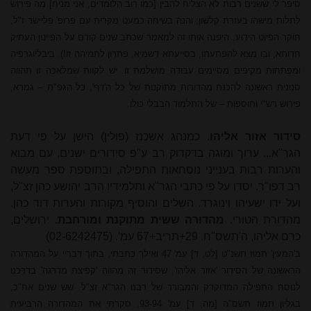
סיפר לי ששנים רבות לא הצליח להבין [כמו רוב הלומדים, אני מניח] מה פירוש
לתלות מישהו בעזרת קלשון; והנה בשיחה כמעט מקרית עם פרופ' פליישר ז"ל,
חוקר הפיוט הידוע, היפנה אותו זה למאמר שכתב שנים קודם על הפייטן העתיק
חדותא, ובו מצא להפתעתו, בסייעתא דשמיא, פתרון לתמיהה זו!). ביבליוגרפיה
ומפתחות מקיפים מסיימים עבודה מושלמת זו. יש לקוות שמלאכה זו תהווה
סנונית ראשונה להכנת מהדורות מתוקנות של כל ה'דף', כל הגפ"ת – גמרא,
פירוש רש"י ותוספות – של התלמוד הבבלי כולו.
סידור אזור אליהו
. כמנהג אשכנז (פולין) הישן על פי דעת
הגר"א... ערוך ומוגה בדקדוק רב ע"פ סידורים ישנים, עם מבוא
והערות רבות בענייני נוסחאות התפילה, ובתוספת ספר מעשה
רב דפו"ר. יסדו על פי כתבי הגר"א ותלמידיו הרב יהושע כהן זצ"ל,
ועל ידו ישעיהו וינוגרד. השלים והוסיף מקורות והערות דוד כהן.
מהדורת הטורי.
מהדורה ששית מתוקנת ומורחבת.
ירושלים,
כרם אליהו, ה'תשס"ח. 29+תריב+67 עמ'. (02-6242475)
ב'המעין' תמוז תשנ"ט [לט, ד] עמ' 47 ואילך כתבתי, בתוך דבריי על המהדורה
הראשונה של הסידור 'אזור
אליהו
', שסידור זה מהווה 'קפיצת מדרגה' בדרכנו
לנוסח התפילה המדוקדק והמבורר של רבנו הגר"א זצ"ל. שש שנים אח"כ,
בגליון תמוז תשס"ה [מה, ד] עמ' 93-94, סקרתי את המהדורה הרביעית