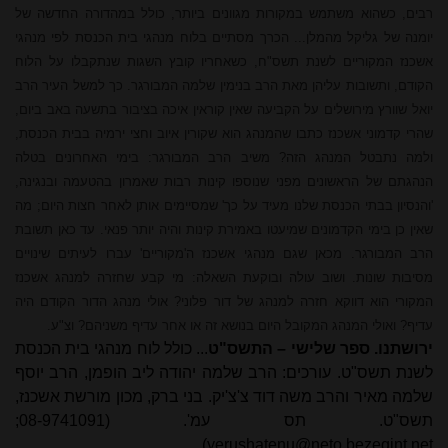
רבים, כשהוא משתמש במקורות מגוונים ביותר, כולל במהדורה החדשה של
יומנה של גליקל מהמלן... הכרך מסתיים בלוח מנהגי בית הכנסת לפי מנהגי
אשכנז המקוריים לשנת תשס"ח, כשאחריו קובץ השגות שנתקבלו על הלוח
הקודם, ותשובות עליהן מאת הרב בנימין שלמה המבורגר. כך למשל העיר הרב
יואל שוורץ מירושלים על הקביעה שאין קוראין איכה בציבור בתשעה באב ביום,
שהרי קדמוני אשכנז כתבו שהמנהג הוא שקורין איוב וחצי ירמיה בבית הכנסת,
ולמה נתבטל המנהג הזה? משיב הרב המבורגר: בימי האחרונים בטלה
הנהגתם של הראשונים מפני שנוספו קינות רבות שאמרון בהטעמה ובנגינה,
'והנסיון בבתי הכנסת שלנו מעיד על כך' שמסיימים אותן לאחר חצות היום; מה
שאין כן בימי הקדמונים שמיעטו באמירת קינות והיה יותר פנאי. עד כאן תשובת
הרב המבורגר. מכאן שגם מנהגי אשכנז ה'מקוריים' עברו לעיתים שינויים
מסיבות שונות. ושוב עולה ובוקעת השאלה: מי קבע שחזרה למנהג אשכנז
המקורי הוא דווקא חזרה למנהג של דור פלוני? אולי מנהג הדור הקודם היה
עדיף? ואולי המנהג המקובל היום בנושא זה או אחר עדיף משניהם? וצ"ע.
ירושתנו. ספר שלישי – התשס"ט
... כולל לוח מנהגי בית הכנסת
לשנת תשס"ט. עורכים:
הרב שלמה
יהודה ליב הופמן, הרב יוסף
שלמה
מאיר והרב
משה דוד צ'צ'יק. בני ברק, מכון מורשת אשכנז,
תשס"ט. תס עמ'. (08-9741091;
)
yerushatenu@neto.bezeqint.net