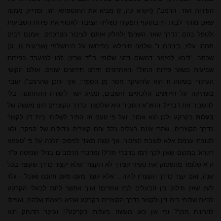
הפירות ועוד. הרמב"ן (ויקרא כה, ז) מביא את התוספתא הזו, ומדייק ממנה
שאכן מותר לבית דין בתוקף תפקידו כשליח הציבור לאסוף את פירות השביעית
ולטפל בהם 'כדרך שאר השנים' ולחלק אותם לציבור הצרכנים. אמנם רבים
תמהו עליו, ביניהם ר' שלמה סירילאו בפירושו על הירושלמי (שביעית ט, ט)
שכתב: 'ליכא למימר דמשום דהוי שלוחי בי"ד שרינן להו למיעבד בפירות
שביעית כשאר פירות החול'! והאחרונים תירצו תירוצים שונים. אולם הקושי
העיקרי בשיטה זו הוא ש'העיקר חסר מן הספר': איך יתכן שהרמב"ן עובר
בשתיקה על חידושים הלכתיים חשובים, ומגיע ישר ל'שורה התחתונה' בלי
להסביר את דבריו? החזו"א הסביר היא שלקצור כדרך הקוצרים הינו מעשה של
בעלות
בקרקע ולכן הוא אסור, ועל פי טעם זה התיר לשלוחי בית דין לקצור
כדרך הקוצרים, שהרי אינם בעלים כלל והם קוצרים גידולים של הפקר, ולא
לטובת עצמם אלא לטובת הציבור. אך קשה מאוד לפסוק הלכה על פי 'טעמא
דקרא' במקום שאין לכך רמז בדברי חז"ל! ומדברי הרמב"ם בהל' שמיטה פ"ד
ה"א שלומד מהפסוק 'את ספיח קצירך לא תקצור' 'שלא יקצור כדרך שקוצר בכל
שנה, ואם קצר כדרך הקוצרין לוקה... אלא קוצר מעט מעט וחובט ואוכל' - גלוי
לעין שאין חילוק בין הבעלים לבין אחרים! ואיך אפשר לתת לבעלי הקרקע
להיות שלוחי בית דין ולקצור כדרך הקוצרים בקרקע שהיא באמת שלהם, ואפילו
להרוויח מכך? וכי אין כאן מעשה בעלות בקרקע?! ועיקר הדוחק הוא