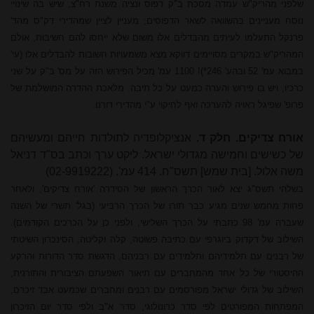
שלפני מהריק"ש עמדה מסכת ב"ק דפוס ונציה משנת רח"צ, שיש בה שינויי
נוסח מעניינים בהשוואה לשאר הדפוסים; מעניין לציין שמהדירי דק"ס מהד'
פרנקל התעלמו לעיתים מהבדלים אלו משום שלא ייחסו להם חשיבות, אולם
המהריק"ש במקרים מסויימים דווקא מצא משמעויות חשובות להבדלים אלו (עי'
במבוא עמ' 52 ובהע' 246*)! 1100 עמ' מכיל הפירוש הזה על מס' ב"ק על שני
כרכיו, ויש בו פירוש והערה כמעט על כל תיבה. מלאכת ההדרה המושלמת של
פרופ'
שפיגל
ראויה להערכה ואף לחיקוי ע"י מהדירי דורנו.
אורח צדיקים. חלק ד.
אנציקלופדיה לתולדות חייהם ומעשיהם
של כשישים וחמישה מגדולי ישראל. ליקט ערך וכתב בס"ד דניאל
משה אלול. [בית שמש] תשס"ח. 414 עמ'. (02-9919222)
בשלהי תשס"ג יצא לאור הכרך הראשון של הסידרה 'אורח צדיקים', ולאחר
פחות מחמש שנים מגיע כבר תורו של הכרך הרביעי (בגל' תשרי של השנה
שעברה עמ' 98 כתבתי על הכרך השלישי, ולפני כן על הכרכים הקודמים).
השילוב של דקדוק ביוגרפי עם כתיבה פשוטה, קלה וקליטה, הסינכרון השיטתי
של רבנים עם תלמידיהם ותלמידים עם רבניהם, הדגשת סדר הדורות והרקע
ההיסטורי של כל אחד מהמחברים עם תיאור השפעתם הציבורית והתורנית,
השילוב של גדולי ישראל מפורסמים עם רבנים ומחברים שכמעט אבד זיכרם,
המפתחות המפורטים לפי סדר כרונולוגי, סדר א"ב ולפי סדר יום הזיכרון