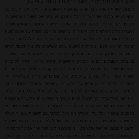
גליק. ירושלים ורמת גן, תשס"ו-תשס"ז. (02-9931014)
ספרות השו"ת האדירה בהיקפה, מתקופת הגאונים ועד ימינו, אוצרת בקרבה
נוסף לענייני הלכה, שהם בדרך כלל מטרתן העיקרית של השאלות והתשובות,
גם ענייני היסטוריה, מנהג, תרבות, ואינסוף ידיעות אחרות בנושאים שונים.
מאגרי המידע הנפלאים הקיימים היום, בראשם פרוייקט השו"ת של אוניברסיטת
בר אילן ו'אוצר החכמה' של
הרב ארז
סלע, מביאים אוצרות אלו להיות נגישים
הרבה יותר מאי פעם, ומפתחות מסוגים שונים עשויים להביא את הלומד למחוז
חפצו תוך חסכון גדול בזמן ומאמץ, ולייעל באופן משמעותי את השימוש
באוצרות המונחים לפנינו. קונטרס התשובות החדש ('חדש' יחסית לקונטרס
התשובות שפירסם בועז כהן בבודפסט תר"ץ) הוא קטלוג מעודכן ואמין לספרות
השו"ת כולה, כולל פרטים ביוגרפיים על המחברים, מידע ביבליוגרפי על
הספרים, ומידע מדוייק ואמין על התשובות שפורסמו במהלך הדורות בתוך
ספרים וכתבים שונים ומשונים. לא תמיד היה קל לקבוע מה נכלל בגדר 'שו"ת'
ומה הוא ספר שו"ת. כך למשל קבעו העורך הראשי וצוותו שתשובה הנמצאת
בספר ומחברה אינו מחבר הספר – תירשם במדור נפרד, עם התשובות שהובאו
בקבצים ובספרי יובל וכד'; מאידך הם כללו בספר גם תשובות בענייני קבלה
ומחשבה ופילוסופיה, וגם ספרים שנקראים 'שו"ת' למרות שתוכנם אינו שאלות
ותשובות במובן הקלאסי של הביטוי. העורכים הוסיפו לכל ערך את כל הדפסותיו
ומהדורותיו, וציינו מקורות שמרחיבים את היידע על הספר ומחברו. כך בערך