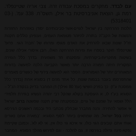
עם לבדד.
מחקרים במסכת עבודה זרה. צבי אריה שטיינפלד.
רמת גן, הוצאת אוניברסיטת בר אילן, תשס"ח. 338 עמ'. (03-
5318401)
הלכות ההרחקה בין ישראל לגויים-אשר-סביבותיהם יסודן באזהרות החוזרות
והנשנות של הקב"ה בתורה להיזהר מטומאת העמים, וענפיהן כוללים תקנות
חז"ל שונות שבאו להרחיק את האדם מגופו ומרוחו של 'חברו' הגוי. פרופ'
שטיינפלד חוקר בספרו את גזירות ההרחקה האלו, רובן איסורי אכילה שונים,
בשיטות מחקריות-ביקורתיות, ומסקנתו חד משמעית: בדרך כלל הגזירה
המקורית היתה חמורה הרבה יותר מאשר הקביעה הלכה למעשה בדורות
המאוחרים יותר של האמוראים. הספר הוא למעשה צירוף של כעשרים מאמרים
שהתפרסמו בעבר בבמות שונות, כל אחד מהם דן בסוגיא אחת (בדרך כלל
ממסכת ע"ז). כך בפרק השישי (עמ' 80 ואילך) דן המחבר בדיוק בנקודה הנ"ל –
הסוגיא בע"ז לו, א העוסקת בקולא שהקל רבי יהודה הנשיא בגזירת תלמידי
הלל ושמאי על שמנם של גויים, ובמסקנתה שרק תקנה שפשטה
ברוב
ישראל
אי אפשר להתירה. והנה מתברר שבחלק מכתבי היד ובכמה ראשונים הגירסא
היתה
בכל
ישראל, מה שמתאים ביותר לסוף הסוגיא: 'במארה אתם נאורים
ואותי אתם קובעים הגוי כולו, אי איכא גוי כולו אין, אי לא לא', וכמובן שקיימת
נפקא-מינה גדולה בגירסה זו, גם להלכה - וגם לפירוש מהלך הסוגיא. המחבר