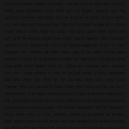
דורנו זכה למה שלא זכו דורות קודמים – למהדורות מתוקנות ומוערות ומהודרות
של כתבי קדמונים. מעטים הם היום לומדי תורה המסתפקים בעיון בספרי
חידושי הרמב"ן, הרשב"א, הריטב"א הר"ן וכד' בהם למדו אבותיהם ורבותיהם,
ורובם ככולם נזקקים למהדורות ה'מדעיות'. אפילו הגמרות המודפסות היום כבר
אינן צילומי דפוס וילנא, בהם למדו כמעט כל לומדי התורה במאה השנים
האחרונות, אלא הדפסות חדשות, נקיות ויפות (אמנם בתבניתו של ש"ס וילנא
שקנה, די בצדק, את מקומו כבסיס ל'צורת הדף' של התלמוד הבבלי לדורות).
אולם מדהים לחשוב על כך ששני עמודי התווך של התלמוד, רש"י ותוספות,
שהם הבסיס לכל עיון תלמודי כבר מאות רבות של שנים, לא זכו עדיין למהדורה
מתוקנת. דווקא חומרתם היא קולתם: גם מהדיר שעשוי 'להעיז' לתקן שורה
שנשתבשה ברמב"ן, כשהוא מתבסס על כתבי יד ומקורות שונים – ידיו ירעדו
כאשר יצטרך לבוא ולתקן נוסח של רש"י 'על הדף', נוסח שעליו גדלו ואותו
יודעים אף בעל-פה רבבות אלפי ישראל, ושעל כל אות שבו ישבו גדולי ישראל ז'
נקיים במשך מאות שנים; והוא הדין בענין התוספות. הוסף על כך שדווקא לרש"י
ולתוספות קיימים עדי-נוסח רבים מאוד המסבכים את קביעת הנוסח הנכון, ואת
החשש של כל מהדיר פוטנציאלי ש'צורת הדף' תמנע באופן טבעי הכנת מערכת
מסודרת של הערות וציונים וחילופי נוסחאות, וכבר יש בידינו סיבות טובות
להזנחת שיפורם של הראשונים האלו (ולא הזכרנו כאן את נוסח התלמוד עצמו
שדורש תיקון במקומות רבים, אך ענין זה זקוק לדיון נפרד, ואכמ"ל). אמנם נעשו