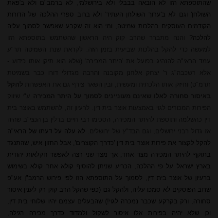
שהתוספתא הזו לא הובאה בבבלי ולא בירושלמי, לא ברמב"ם ולא ב'פאת
השולחן' וגם לא ב'ערוך השולחן העתיד' ולא ברוב ספרי ההלכה של הדורות
הקודמים העוסקים בהלכות שמיטה, ומי הוא זה שקבע שאפשר לסמוך עליה
להלכה?
והנה מתברר שהרב קוק היה הראשון שהשתמש בתוספתא הזו
למעשה כדי להקל בהלכות שביעית בזמן הזה. לקראת שנת השמיטה תר"ע
עמד הראי"ה להנהיג בפועל את 'היתר המכירה' (שלא הוא תיקן אותו כידוע -
אלא רשכבה"ג ר' יצחק אלחנן מקובנה והרבה מגדולי דורו כבר בשמיטת
תרמ"ט) וחיזק אותו הלכתית ומעשית, ובין השאר צירף גם את האפשרות
להקל
באיסור סחורה לאלו שאינם מעוניינים לסמוך על היתר המכירה
ע"י שיווק
הפירות המכורים לגוי באמצעות אוצר בית דין. לרעיון זה, להשתמש באוצר בית
דין כהשלמה ותוספת להיתר המכירה, הסכימו רבי חיים ברלין בן הנצי"ב שהיה
אז גדול רבני ירושלים, וגם הבד"ץ של ירושלים.
לא עלה על דעתו של הראי"ה
להקל לקצור את פירות אוצר בית דין 'כדרך הקוצרים', אבל החזון איש, שהתנגד
בתוקף להיתר המכירה מצד אחד, אך מצד שני רצה לאפשר חקלאות יהודית
בארץ ישראל על פי ההלכה, הכריע שניתן להוסיף קולא אחר קולא בשימוש
ברעיון של אוצר בית דין, לסמוך על התוספתא הזו לפי פירוש הרמב"ן אע"פ
שרוב הפוסקים לא סמכו עליה, ולהקל גם (כפי שהקל הרב קוק רק לענין איסור
סחורה, ורק בקרקע שכבר נמכרה לגוי!) שהבעלים עצמם יהיו שלוחי בית דין,
וכן שלא יהיה בפירות אלו איסור לשקול ולמדוד כדרך מכירה רגילה,