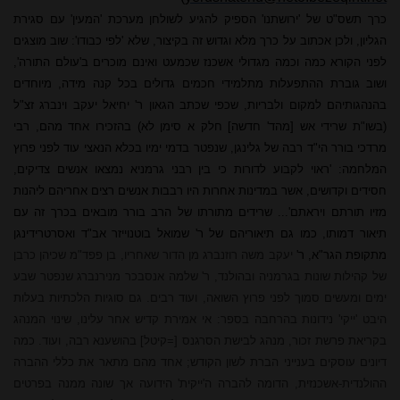
כרך תשס"ט של 'ירושתנו' הספיק להגיע לשולחן מערכת 'המעין' עם סגירת
הגליון, ולכן אכתוב על כרך מלא וגדוש זה בקיצור, שלא 'לפי כבודו': שוב מוצגים
לפני הקורא כמה וכמה מגדולי אשכנז שכמעט ואינם מוכרים ב'עולם התורה',
ושוב גוברת ההתפעלות מתלמידי חכמים גדולים בכל קנה מידה, מיוחדים
בהנהגותיהם למקום ולבריות, שכפי שכתב הגאון ר' יחיאל יעקב וינברג זצ"ל
(בשו"ת שרידי אש [מהד' חדשה] חלק א סימן לא) בהזכירו אחד מהם, רבי
מרדכי בורר הי"ד רבה של גלינגן, שנפטר בדמי ימיו בכלא הנאצי עוד לפני פרוץ
המלחמה: 'ראוי לקבוע לדורות כי בין רבני גרמניא נמצאו אנשים צדיקים,
חסידים וקדושים, אשר במדינות אחרות היו רבבות אנשים רצים אחריהם ליהנות
מזיו תורתם ויראתם'... שרידים מתורתו של הרב בורר מובאים בכרך זה עם
תיאור דמותו, כמו גם תיאוריהם של ר' שמואל בוטנוייזר אב"ד ואסרטרידינגן
מתקופת הגר"א, ר'
יעקב משה רוזנברג מן הדור שאחריו, בן פפד"מ שכיהן כרבן
של קהילות שונות בגרמניה ובהולנד, ר' שלמה אנסבכר מנירנברג שנפטר שבע
ימים ומעשים סמוך לפני פרוץ השואה, ועוד רבים. גם סוגיות הלכתיות בעלות
היבט 'ייקי' נידונות בהרחבה בספר: אי אמירת קדיש אחר עלינו, שינוי המנהג
בקריאת פרשת זכור, מנהג לבישת הסרגנס [=קיטל] בהושענא רבה, ועוד. כמה
דיונים עוסקים בענייני הברת לשון הקודש; אחד מהם מתאר את כללי ההברה
ההולנדית-אשכנזית, הדומה להברה ה'ייקית' הידועה אך שונה ממנה בפרטים