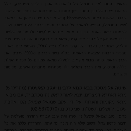
הראשון, הספר 'אב בחכמה' של ר' אברהם אהרן יודלביץ מניו יורק, כולל
הרישום פירוט של תוכן הספר, ציון תגובות שהתפרסמו נגד פסק תמוה שבו,
עובדת נגישותו באתר
Hebrewbooks
(הוא מופיע תמיד כראשון גם במאגר
'אוצר החכמה'), הפנייה למאמר על המחבר וספרו בכתב העת 'ישורון' ועוד;
לעומתו הרישום האחרון בכרך ב מתאר את הספר 'קשרי מלחמה' על שלושת
כרכיו מאת סגן אלוף הרב אייל קרים, שהוא ספר פסקים ותשובות בענייני צבא
והלכה, שמחברו, בעבר קצין קרבי ואח"כ ראש 'כולל', משמש כיום כאחד
מבכירי הרבנות הצבאית הראשית. בס"ה בשני הכרכים כ-3500 ערכים. את
הכרך הראשון פותח מבוא מקיף בן למעלה ממאה עמודים על ספרות השו"ת
כלליה ופרטיה, ואת הכרך השלישי ילוו מפתחות מחברים ואישים, מקומות
וקיצורים.
שיטה על מסכת בבא קמא לרבינו יעקב קאשטרו
(מהריק"ש),
מרא דאתרא דמצרים. יוצא לאור לראשונה מכתב יד, עם מבוא,
מראי מקומות והערות, על ידי יעקב שמואל שפיגל. מכון אהבת
שלום, ירושלים תשס"ח. שני כרכים. (02-5370970)
פרופ' יעקב שמואל
שפיגל
נ"י עשה זאת שוב: עבודת ההדרה מושלמת של
חיבור קדמון גדול וחשוב שלא היה מוכר עד עתה. הההדרה כללה את כל
השלבים: זיהוי כתב היד שמקורו באוסף גינזבורג בספריית מוסקבה; העתקת