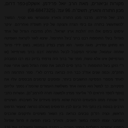
מקורות וביאורים, מאת הרב יואל פרידמן. אשקלון-כפר דרום,
מכון התורה והארץ, תשס"ח. 96 עמ'. (08-6847325)
הרב יואל פרידמן, מרבני מכון התורה והארץ וממגורשי גוש קטיף, המשיך
'להשתעשע' בתורה גם בימי הצרה והצוקה של קיץ תשס"ה ואחריהם. עיקר
עיסוקו בימים אלו היה 'הלכות ארץ ישראל', חלק מחיבורו הגדול של אחד
מגדולי בעלי התוספות רבנו ברוך 'בעל התרומה', שיצא לאור לקראת השמיטה
הזו מתוקן ומדוייק, מוגה ומוער. הוא מציין בצדק במבואו, בשם ידידי פרופ'
שמחה עמנואל, שהכינוי המקובל לבעל התרומה 'רבנו ברוך מוורמייזא' (או
מגרמייזא) אינו אלא טעות, מפני שר' ברוך היה צרפתי בדיוק כמו רבו המובהק
ר"י הזקן בעל התוספות. ר' ברוך סיים לכתוב את ספרו הגדול מעט אחרי שנת
תתק"ס, וכמה שנים אח"כ כבר היה כנראה בדרכו לא"י. ספר התרומה היה
לאחד מספרי הפסיקה החשובים ביותר, ופוסקים קדמונים מבססים עליו את
פסקיהם; כך למשל הוא מהווה אחד משלושת העמודים שהסמ"ג נסמך עליהם
(נוסף לספר היראים לר' אליעזר ממיץ ולמשנה תורה להרמב"ם), ועשרות כתבי
היד שנותרו ממנו והפעמים הרבות שהוא נדפס מעידים על חשיבותו. השינויים
הרבים בנוסח בין כתבי היד ובינם לבין הדפוסים (שכולם כנראה 'צאצאי' הדפוס
הראשון, ונציה רפ"ג) נובעים כנראה בין השאר משינויים ותיקונים שהכניס
המחבר עצמו לספרו במשך השנים, והאריך בענין תופעה זו פרופ'
שפיגל
בספרו 'עמודים בתולדות הספר העברי – כתיבה והעתקה' (תשס"ה) עמ' 116