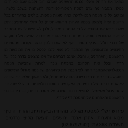
מתאר את הדוחק שאליו נכנסו הראשונים שגרסו 'רוב' וקבעו שגם כאן 'רובו
ככולו', מסביר מה גרם לנוסח המקורי-לפי-דעתו להשתנות בשלב כלשהו,
ומיישב על פי הנוסח הנכון-לדעתו כמה סוגיות נוספות. בולטים בהיעדרם בכל
הדיונים האלו (למעט בכמה הערות חריגות-יחסית) כל גדולי האחרונים; יתכן
שהם פירשו את הסוגיא על פי הנוסח המקובל, ולכן לא סייעו לדעת המחבר
לביאורו המחודש בסוגיא. המפתח בסוף הספר מפרט כל הופעה של פסוק או
של דברי חז"ל בפרקי הספר, ואף לא שוכח לציין כמה מקורות מהספרים
החיצוניים ומהגאונים, אך המחבר לא מצא לנכון לכלול בו את המובאות מן
הראשונים (והאחרונים!), וחבל; אמנם דבריהם של אלו נמצאים בדרך כלל 'על
הדף', ובכל זאת חסרונם במפתח ניכר. למרות שקביעת הנוסח
הנכון-לדעת-המחבר דוחה לפי הבנתו את פירושיהם של כמה מגדולי הראשונים
בסוגיא – הדברים נכתבו בצורה הגונה ו'מנומסת', ולא בסגנון מזלזל כפי שקורה
לא-אחת בדיונם של חכמים מן האקדמיה בסוגיות תלמודיות. נודע לי שבקרוב
עומד פרופ' שטיינפלד להוציא חיבור מפורט על מסכת הוריות, ובו דיון בדברי
הראשונים והאחרונים על המסכת דף על דף.
פירוש רש"י למסכת מגילה. מהדורה ביקורתית.
ההדיר והוסיף
מבוא והערות: אהרן ארנד. ירושלים, הוצאת מקיצי נרדמים,
תשס"ח. 368 עמ'. (02-6797942)