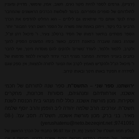
(ירצייט), גורמים לספר להיות מקור נעים, חשוב, אמין, שימושי, מדוייק ומעניין
לתולדותם של סופרים וספריהם. בניגוד לשלושת הכרכים הראשונים שהמחבר
טרח לנקד אותם כדי שיתאימו גם לילדים – הוא החליט להדפיס את הכרך
הרביעי בלי ניקוד, וייתכן באמת שזה משרה על הספר רושם רציני ו'מבוגר' יותר.
הספר מסתיים בתיאור דמותו של חסיד ברסלב צעיר, ר' מיכאל דהן זצ"ל,
שנהרג בשנה שעברה בתאונת דרכים, כאשר בימיו המעטים הספיק לחנך
ולקרב, ללמוד וללמד, לעודד 'נושרים' ולהקים להם מוסדות חינוך, ואף לחבר
כתבים בענייני חסידות. המחבר מצרף דברי עידוד לקוראיו ללמוד מדמותו של
ר' מיכאל הנ"ל ולהקדיש מאמץ לקרב את הנוער לתורה ולמצוות; אין ספק שגם
לסידרה זו תפקיד באותו חינוך ובאותו קירוב.
ירושתנו. ספר שני – התשס"ח.
ספר שנה לתורתם של חכמי
אשכנז, אורחותיהם ומנהגיהם, מסורות וזכרונות, מחקרים
וסקירות. מכון מורשת אשכנז. כולל לוח מנהגי בית הכנסת לשנת
תשס"ח. עורכים:
הרב שלמה
יהודה ליב
הופמן והרב
יוסף שלמה
מאיר. בני ברק, מכון מורשת אשכנז, תשס"ח. תסב עמ'. (08-
)
yerushatenu@neto.bezeqint.net
9741091;
בגליון תמוז תשס"ז של 'המעין' (מז, ד) עמ' 96-97 כתבתי על הכרך הראשון של
'ירושתנו', ועל תפקידו בחידוש מורשת יהדות אשכנז בדורנו; מורשת זו אכן