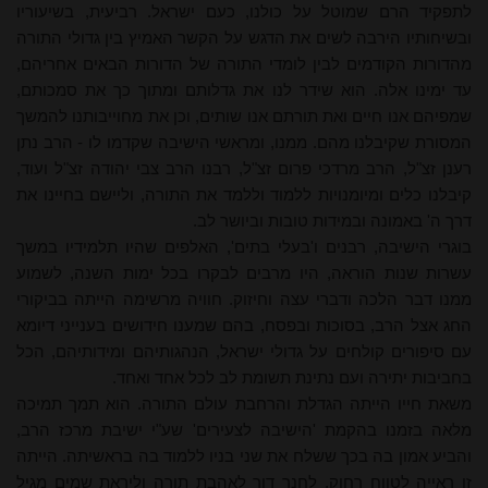
לתפקיד הרם שמוטל על כולנו, כעם ישראל. רביעית, בשיעוריו
ובשיחותיו הירבה לשים את הדגש על הקשר האמיץ בין גדולי התורה
מהדורות הקודמים לבין לומדי התורה של הדורות הבאים אחריהם,
עד ימינו אלה. הוא שידר לנו את גדלותם ומתוך כך את סמכותם,
שמפיהם אנו חיים ואת תורתם אנו שותים, וכן את מחוייבותנו להמשך
המסורת שקיבלנו מהם. ממנו, ומראשי הישיבה שקדמו לו - הרב נתן
רענן זצ"ל,
הרב מרדכי
פרום זצ"ל, רבנו
הרב צבי
יהודה זצ"ל ועוד,
קיבלנו כלים ומיומנויות ללמוד וללמד את התורה, וליישם בחיינו את
דרך ה' באמונה ובמידות טובות וביושר לב.
בוגרי הישיבה, רבנים ו'בעלי בתים', האלפים שהיו תלמידיו במשך
עשרות שנות הוראה, היו מרבים לבקרו בכל ימות השנה, לשמוע
ממנו דבר הלכה ודברי עצה וחיזוק. חוויה מרשימה הייתה בביקורי
החג אצל הרב, בסוכות ובפסח, בהם שמענו חידושים בענייני דיומא
עם סיפורים קולחים על גדולי ישראל, הנהגותיהם ומידותיהם, הכל
בחביבות יתירה ועם נתינת תשומת לב לכל אחד ואחד.
משאת חייו הייתה הגדלת והרחבת עולם התורה. הוא תמך תמיכה
מלאה בזמנו בהקמת 'הישיבה לצעירים' שע"י ישיבת מרכז הרב,
והביע אמון בה בכך ששלח את שני בניו ללמוד בה בראשיתה. הייתה
זו ראייה לטווח רחוק, לחנך דור לאהבת תורה וליראת שמים מגיל