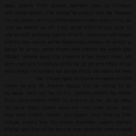
והקפדנית על צוותי השחיטות היוצאים לחו"ל העלתה באופן
משמעותי את רמת הכשרות של שחיטת חו"ל, בשיתוף פעולה מלא
עם בתי דין ומכוני כשרות ורבנויות קהילה בכל רחבי העולם. לא היה
רב מכהן בקהילה בחו"ל שביקר בארץ ולא בא להיפגש עם הרב,
לשטוח לפניו את בעיותיו, לדווח לו על מצב קהילתו או להתייעץ עמו.
כך הכריעו יחד בשאלות כבדות משקל שדרשו הכרעה, עמדו בלחצים
שלא להשיא עולי אתיופיה שלא התגיירו מספק, הכריעו על קביעת
רגע המוות בשיטת הגר"מ פיינשטיין זצ"ל באופן שיאפשר השתלת
אברים והצלת חיים תוך קביעת כללים ועקרונות ברורים לענין, חיזקו
מאוד את תוקפה של מכירת הקרקע לגוי בשמיטה ע"י הסרת בעיות
הלכתיות ומשפטיות שהעיבו על תוקף המכירה, ועוד.
עם כל טרדותיו של הרב ברבנות הראשית, לא נטש את הדאגה
לקיומה של הישיבה ולחיזוקה. היה זה עול כבד ביותר שנשא על
כתפיו יום יום, ועל כך חייבים לו כל תלמידי הישיבה הרבה הכרת
הטוב. העיקר הגדול בחייו היה טיפוח הישיבה בחומר וברוח, כדי
לגדל בה גדולי תורה. תשומת הלב לתלמידי הישיבה היתה אצלו
בעדיפות ראשונה. הסתלקותו הותירה חלל גדול בישיבה, שבעז"ה
ממשיכה לגדול ולהתפתח תחת שרביטם של בנו
הרב יעקב
שליט"א