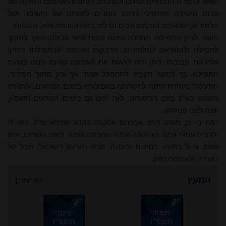
ושאר הרמי"ם המסורים לדרכו ולשיטתו. רוחם והשפעתם החזקה של
אבות הישיבה וממשיכי דרכם עומדים לזכותה של הישיבה ושל
תלמידיה, שלאורם הם מתחנכים וגדלים בתורה ובמידותיה הטובות.
חשוב לציין שתפילתו הרגילה היתה מופת אישי לכולנו, ודרך לחינוך
לתפילה ולהשראה לתלמידים. הדבקות והכוונה שבתפילתו ריתקו
אליו את סביבתו. ניתן היה לראות את האמונה קורנת ממנו בשעת
התפילה. כך למשל הקפיד להתפלל תמיד אך ורק מתוך הסידור.
התעלות מיוחדת היתה להשתתף בתפילותיו בימים הנוראים, ולראותו
משמש כש"צ ביום הכיפורים. לזה זכינו גם בימים הנוראים תשס"ז,
שנה לפני פטירתו.
הנה כי כן, מורנו הרב אברהם אלקנה כהנא שפירא זצ"ל היה לי
ולרבים עמדי עמוד ההוראה ועמוד החכמה ועמוד יראת השמים, איש
אמת, גדול בתורה במידות ובענוה. מרא דארעא דישראל. חבל על
דאבדין ולא משתכחין.
המעין
ישן יותר
}
תמוז
ניסן
תשפ"ו
תשפ"ו