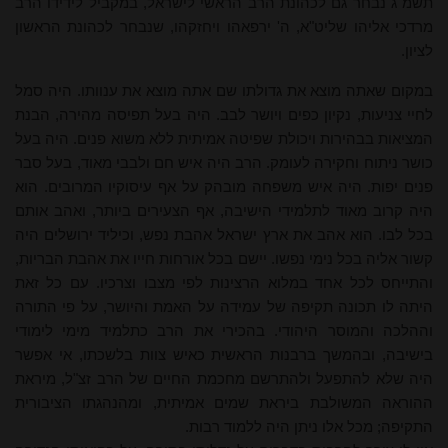
תשמ"ג נבחר גם לכהונת הרב הראשי לישראל, במקביל לידידו
הרב
מרדכי
אליהו שליט"א, ה' ירפאהו ויחזקהו, שנבחר לכהונת הראשון
לציון.
במקום שאתה מוצא את גדולתו שם אתה מוצא את ענוותו. היה סמל
לחיי צניעות, נקיון כפים ויושר לבב. היה בעל תפיסה מהירה, הבנת
המציאות בבהירות ויכולת שפיטה אמיתית ללא משוא פנים. היה בעל
כושר ניתוח וחקירה לעומק. הרב היה איש חם ולבבי מאוד, בעל סבר
פנים יפות. היה איש משפחה מובהק על אף עיסוקיו המרובים. הוא
היה קרוב מאוד לתלמידי הישיבה, אף הצעירים ביותר, ואהב אותם
בכל לבו. הוא אהב את ארץ ישראל אהבת נפש, וכיליד ירושלים היה
קשור אליה בכל נימי נפשו. יישם בכל אורחות חייו את אהבת הבריות,
והתייחס לכל אחד במלוא הרצינות לפי מצבו וצרכיו. עם כל זאת
היתה לו תכונה תקיפה של עמידה על האמת והיושר, על פי התורה
וההלכה והמוסר היהודי. בהכירי את הרב כתלמיד מימי לימודי
בישיבה, ובהמשך ברבנות הראשית כאיש צוות בלשכתו, אי אפשר
היה שלא להתפעל ולהתרשם מחכמת החיים של הרב זצ"ל, מיראת
ההוראה המשולבת ביראת שמים אמיתית, ומהנהגתו הציבורית
התקיפה; מכל אלו ניתן היה ללמוד רבות.