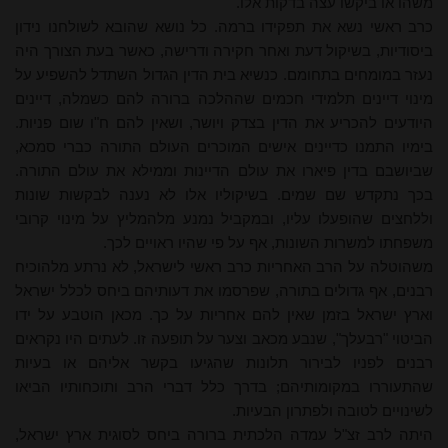
משהו או ביקשו עצה בדקות אלו.
כרב ראשי נשא את תפקידו ברמה. כל נושא שהובא לשולחנו נידון
ביסודיות, בשיקול דעת ואחר חקירה ודרישה, כאשר בעת הצורך היה
נעזר במומחים בתחומם. כנשיא בית הדין הגדול השתדל להשפיע על
מינוי דיינים תלמידי חכמים שההלכה ברורה להם כשמלה, דיינים
היודעים להכריע את הדין בצדק ויושר, ושאין להם ח"ו שום פניות.
בימיו התמנו כדיינים אישים המוכרים העולם התורה כברי סמכא,
שביושבם בדין פיארו את עולם הדיינות וממילא את עולם התורה.
בכך נתקדש שם שמים. בשיקוליו אלו לא נענה לבקשות שונות
וללחצים שהופעלו עליו, ובמקביל נמנע מלהמליץ על מינוי קרובי
משפחתו למשרות השונות, אף על פי שהיו ראויים לכך.
משהוטלה על הרב האחריות כרב ראשי לישראל, לא נרתע מלהוכיח
רבנים, אף גדולים בתורה, שפרסמו את דעותיהם ביחס לכלל ישראל
וארץ ישראל בזמן שאין להם אחריות על כך. מכאן הוטבע על ידו
הביטוי "רבעלך", שנבע מכאב וצער על תופעה זו. לעתים היו נקראים
רבנים לפניו לבירור תלונות שהגיעו בקשר אליהם או בעיות
שהתעוררו במקומותיהם; בדרך כלל דברי הרב ותוכחותיו הביאו
לשינויים לטובה ולפתרון הבעיות.
היתה לרב זצ"ל עמדה הלכתית ברורה ביחס לסוגית ארץ ישראל,