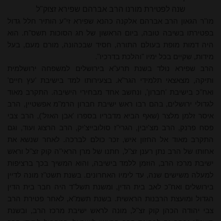
שנה לפטירת מורנו הרב אברהם שפירא זצוק"ל
מו"ר הגאון הרב אברהם אלקנה כהנא שפירא זי"ע הותיר חלל גדול
בפטירתו בשיבה טובה, ביום הראשון של חג הסוכות תשס"ח. הוא
היה דמות מופת בעולם התורה, חסיד שבכהונה, מורם מעם, בעל
מידות, שקיים בכל ימיו "והלכת בדרכיו".
הרב שפירא נולד בשנת תרע"א בירושלים למשפחה ירושלמית
ותיקה, מצאצאי תלמידי הגר"א. בצעירותו למד בישיבת 'עץ חיים'
ואח"כ בישיבת 'חברון', ונחשב אחד מבחירי הישיבה. התקרב מאוד
לגדולי ירושלים, בהם רבו ראש ישיבת חברון הרמ"מ אפשטיין, הרב
איסר זלמן מלצר (שאף הביא מדבריו בספרו 'אבן האזל'),
הרב צבי
פסח פרנק, הרב מצ'יבין, הגרי"ז סולובייצ'יק, הרב הרצוג ועוד, וגם
התקרב מאוד אל החזון איש, זכר כולם לברכה. לאחר שנשא את
אחותו של הרב נתן רענן זצ"ל, חתנו של מרן הראי"ה קוק זצ"ל וראש
ישיבת מרכז הרב, הוזמן ללמד בישיבה, והוא המשיך בכך ברציפות
למעלה משישים שנה, עד לימיו האחרונים. בשנת תשט"ז מונה לדיין
בירושלים ואח"כ לאב בית הדין, ומשנת תשל"ד היה חבר בית הדין
הגדול ומועצת הרבנות הראשית. בשנת תשמ"א, לאחר פטירת
הרב
צבי
יהודה הכהן קוק זצ"ל, מונה לראש ישיבת מרכז הרב, ובשנת