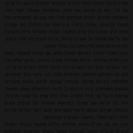
שקיים איסור מוחלט לתת לנכרים, ובמיוחד לאויבים בנפש, כל קרקע
של א"י. כמו כן פרסם את דעתו ההלכתית שאסור לאף יהודי
להשתתף בגירוש יהודים מבתיהם בא"י, וזה נוגע גם למשרתים בכל
כוחות הביטחון. עמדה ברורה זו מייצגת את ההלכה כפי שהביע
אותה הרב שנים רבות קודם במאמר הלכתי, והוא לא נרתע להביעה
שוב על אף שנפלה על אוזניים ערלות, ורבים וטובים לא עמדו בנסיון,
ולא קיימו את פסק הדין וסטו בכך מדרך האמת.
הרב השכיל לפעול בשיתוף פעולה מלא עם שותפו לתפקיד הגאון
הרב אליהו שליט"א. ידידות אמיתית שררה ביניהם, על אף שלא בכל
דבר הסכימו. כבוד רב רחשו זה לזה וחיבה יתירה הקרינו זה על זה,
והם גם התרחקו לחלוטין מתחרות ומכל מיני גינוני כבוד מיותרים.
התקיימה ביניהם פגישה שבועית קבועה לליבון סוגיות ציבוריות
ונושאים משותפים, והיה זה עונג רב להיות במחיצתם באותן השעות.
שותפות זו של שני גדולי התורה האלו, ללא שמץ של קנאה ותחרות,
היה בה קידוש שם שמים. בפגישות שנערכו עם גורמים שונים
בנוכחות שניהם נוכחנו לראות פעם אחר פעם כיצד הצליחו שניהם
לדבר ב"קול אחד", בנועם - ואם צריך גם בתוקף.
הרב יזם עם הגר"מ אליהו שליט"א כללים ותקנות בענייני כשרות
ארציים ובענייני היבוא ושחיטת הבשר בחו"ל. הביקורת התמידית