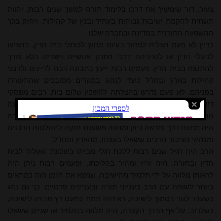
צעיר, דור שימשיך את דרכו בלימוד תורה למשך שנים רבות, יהווה
תשתית להקמת ישיבות גבוהות בעתיד ובנין של קהילות, ויחזק בכך
ההשפעה התורנית במ
דינה
ובחברה שלנו.
כדיין לא פעם הצליח לפתור בעיות מחוץ לכותלי בית הדין, בהציעו
לבעלי הדין או לנציגיהם דרכי פתרון אנושיים וישרים בלא צורך
להתנצח בבית הדין. פעמים רבות ייעץ בתבונה רבה לדיינים ולרבני
קהילות בארץ ובחו"ל כיצד לנהוג במקרים מסובכים שהתעוררו
בפניהם. לא פעם נדרש בהצלחה להשכין שלום בית. רבים מפסקי
דיניו מהווים בסיס בפסיקת בתי הדין עד היום. אך עלו על כולנה
הנחיותיו והדרכותיו בשאלות ציבור; לעיתים בשיחה טלפונית קצרה
היה מתווה דרך ומראה כיוון ומהווה משענת חזקה להחלטות הרבנים
ומנהיגי הציבור הרבים ששאלו בעצתו, מהארץ ומחו"ל.
הרב היה רגיל שנים רבות ללכת רגלי מביתו בשכונת 'גאולה' לבית
הדין ובחזרה. היה זריז ומהיר בהליכתו, ופעמים רבות ניתן היה
לראותו מלווה על ידי תלמיד מהישיבה, שמצא את הזמן הזה כמתאים
ביותר לשוחח עם הרב בענייני תורה ובעניינים פרטיים. כך גם נהג
כשעבר לגור בסמוך לישיבה, ראינוהו תמיד כמעט רץ מביתו לישיבה,
כשלרוב, על אף הדרך הקצרה, היה מלווה בתלמיד או שניים ששאלו