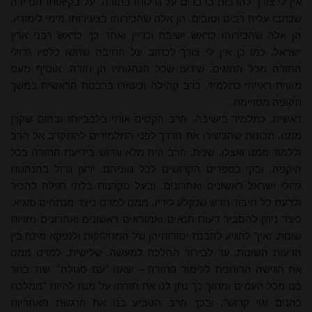
אין לי צורך להרבות בדברים על גדלותו בתורה, על בקיאותו הנדירה
שכתבו עליה רבים וטובים, הן אלה שהכירוהו בצעירותו מימי לימודיו,
הן אלה שהכירוהו כראש ישיבה וכדיין ואחר כך כראש רבני ארץ
ישראל. כמו כן אין לי צורך לכתוב על החיבה שחשו כלפיו גדולי
התורה מכל החוגים, שידעו שכל הנהגותיו הן תורה. אוסיף מעט
מזווית ראייתי כתלמיד, כרב קהילה וכעוזרו ברבנות הראשית במשך
תקופה מסויימת.
ראשית, כתלמיד בישיבה, הרב הקסים אותי בלבביותו ובחום שקרן
ממנו, תכונות שהכשירו את הדרך לפני התלמידים להתקרב אל הרב
וללמוד ממנו ואצלו. שנית, הרב היה מלא וגדוש בידיעת התורה בכל
היקפה, ובקי בספרים הקדושים לכל גווניהם, ידען גדול בהנהגות
גדולי ישראל ראשונים ואחרונים, ובעל סקרנות בלתי רגילה להכיר
ולדעת כל חיבור חדש שנקלע לידיו. ממנו למדנו כיצד מנתחים סוגיא,
כיצד ניתן להסביר דעות תנאים ואמוראים ראשונים ואחרונים מזויות
שונות, ואיך להגיע להבנת יסודותיהן של המחלוקות ולנפקא מינה בין
הדעות השונות, עד לבירור ההלכה למעשה. שלישית, למדנו ממנו
את הגישה הרוחנית ללימוד התורה – שאנו "עם סגולה", שה' בחר
בנו מכל העמים ומתוך כך נתן לנו את תורתו על מנת להיות "ממלכת
כהנים וגוי קדוש", ובכך הרב הטביע בנו את הרגשת האחריות