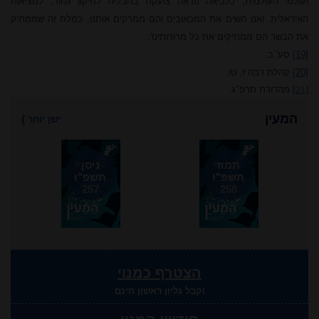
ועולמי העולמית, כלביאה נוראה צועקת בחבליה לתיקון גמור, למציאות
האידאלית. ואנו חשים את המכאובים והם ממרקים אותנו, כמלח זה שמ
מתי
ק
את הבשר הם מ
מתי
קים את כל מרורותינו'.
[19]
סע' ב.
[20]
קהלת רבה ז, טו.
[21]
מהדורת תרפ"ג.
המעין
ישן יותר
}
תמוז
ניסן
תשפ"ו
תשפ"ו
257
258
הצטרף כמנוי
וקבל גליון ראשון חינם