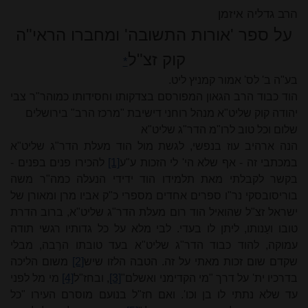
הרב גדליה איזמן
על ספר 'אורות התשובה' ומחברו הראי"ה
קוק זצ"ל
*
בע"ה ב' לס' אמור קמניץ ליט.
הוד כבוד הרב הגאון המפורסם בצדקותו וחסידותו כמוהר"ר
צבי
יהודה
קוק שליט"א מנהל רוחני דישיבת "מרכז הרב" בירושלים
שלום וכל טוב לרו"מ הדר"ג שליט"א
הנה ארהיב עוז בנפשי, לגשת מול הוד מעלת הדר"ג שליט"א
במכתבי זה - אף שלא הי' לי הזכות ע"ע
[1]
להכירו פנים בפנים -
בקשר לקבלתי מאת תלמידו הוד ידידי הנעלה כמה"ר משה
בוריסובסקי נר"ו ספרים אחדים מספרי כ"ק אביו מרן ומאורן של
ישראל זצ"ל שהואיל הוד רום מעלת הדר"ג שליט"א, ברוב הדרת
טובו ועַנותו, ליתן לו בעדי. לבי מלא על כל גדותיו רגשי תודה
עמוקה, להוד כבוד הדר"ג שליט"א בעד טובתו הרַבה, מבלי
שקדם שום זכות מאתי על זה. הטבה הלזו שיש
[2]
משום הליכה
בדרכיו ית' על דרך "מי הקדימני ואשלם"
[3]
, ובחז"ל
[4]
מי מל לפני
עד שלא נתתי לו בן וכו'. ואם חז"ל בנועם מוסרם העירו "כל