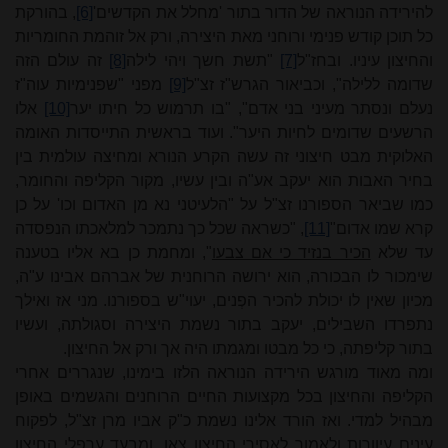
להירידה הנוראה של הדור בתור 'מחלל את הקדשים'
[6]
, בהורקת
כל תוכן קודש פנימי ורוחני מאת היצירה, ורק אל זוהמת החומריות
והחיצון עיניו.
ובחז"ל
[7]
"תשת חשך ויהי לילה
[8]
זה עולם הזה
שדומה ללילה", וכביאור הגרש"ז זצ"ל
[9]
מפני "שפנימיות עוה"ז
נעלם ונסתר מעיני בני אדם", "בו תרמוש כל חיתו יער
[10]
אלו
הרשעים שדומים לחיות היער". ועוד בראשית התייסדות האומה
האלוקית מבט חיצוני זה עשה הקרע הנורא ומחיצה עולמית בין
בחיר האבות הוא יעקב אע"ה ובין עשיו, מקור הקליפה והחומר,
כמו שביאר הספורנו זצ"ל על "הלעיטני נא מן האדום וכו' על כן
קרא שמו אדום"
[11]
, "כשראה שכל כך נתמכר למלאכתו הנפסדה
עד שלא
הכיר בנזיד כי אם צבעו
", ומחמת כן בא אליו בטענה
שימכור לו הבכורה, הוא ירושה הרוחנית של אברהם אבינו ע"ה,
מכיון שאין לו יכולת להכיר הפְנים, יעוי"ש בספורנו. מני אז ואילך
נתפרדו השבילים, יעקב בתור נשמת היצירה וסגולתה, ועשיו
בתור קליפתה, כי כל מבטו ומגמתו היה אך ורק אל החיצון.
ומה מאוד מורגש הירידה הנוראה הלזו בימינו, שנגררים אחרי
הקליפה והחיצון בכל מקצועות החיים הרוחנים והגשמים באופן
מבהיל למדי. ואז הורד אלינו נשמת כ"ק אביו מרן זצ"ל, לפקוח
עינים עיוורות ולאמור לאסירי החיצון צאו. ומבעד ערפלי החיצון