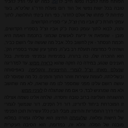
הפותח פתח לחברו נפשו חייב לו"
[5]
, כמה יש עלי הדל להכיר
טובה בכל ישות נפשי אל הוד רום מעלת הדר"ג שליט"א, בעד
פתיחת לי פתחו של אולם לחדור, כפי רוח בינתי החלושה, לתוך
עמקי תורת כ"ק אביו מרן זצ"ל, ע"י ספריו הקדושים.
והנה, לבוא לתוך עומק כוונת כ"ק אביו זצ"ל בספריו הקדושים,
מובן - שמפאת אי ידיעת לאנשים שכמוני בחכמת האמת היא
חכמת הנסתר - אין לחשוב כלל. אבל מה שעשה עלי רושם כביר,
ושהיה לי כמדומה תועלת רב בע"ה, מתוך עיון שטחי בספריו הק',
הוא ההכרה שלו, כה ברורה, בפנימיות ובפנימי פנימיות, בכל
הענינים שנגע, במידה כה חזקה שהוא
כראיה ממש
, עד למדריגה
שנעלם מאתו זצ"ל לגמרי החיצוניות והקליפה
, באפיסותה
ובשלילתה, לעומת עשירות וזוהר התוך והפנים. כל מה שמוסר לנו
עושה רושם עלינו מפני שמספר לנו מה שרואה, לא מה שחושב
ולא מה שמרגיש לבד, כי אם מה שנתגלה לו
לעיניו ממש
.
ההשגחה העליונה ברוב טובה וחסדה, שלחה אלינו נשמה אצילה
זו המוכרחת ביחוד לדורינו, דור דל הפְנים, דור שנמשך לגמרי
אחרי דרך החומריות והחיצון, מבלי הבין כלל עשירות תוכן הפנימי
של הישות ומלֹאה,
שלעמתה
החיצון הוא שלילה גמורה במלוא
מובנה של המלה. והלא זה, כמדומה, הוא הסיבה העיקרית