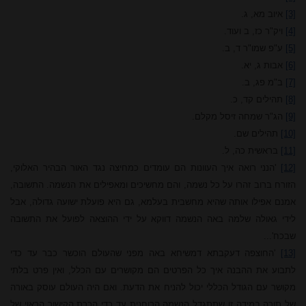
[3]
איוב מא, ג.
[4]
ויק"ר כז, ב ועוד.
[5]
ע"פ שמו"ר ד, ב.
[6]
אבות ג, יא.
[7]
ב"מ פג, ב.
[8]
תהילים קד, כ.
[9]
הג"ר שמחה זיסל מקלם.
[10]
תהילים שם.
[11]
בראשית כה, ל.
[12]
'הנני רואה איך העוונות הם עומדים כמחיצה נגד האור הבהיר האלוקי,
הזורח ברוב זהרו על כל נשמה, והם מחשיכים ומאפילים את הנשמה. התשובה,
אמנם אפילו אותה שהיא מחשבית בעלמא, גם היא פועלת ישועה גדולה, אבל
לידי גאולה שלמה באה הנשמה דווקא על ידי ההוצאה לפועל את התשובה
שבכח'...
[13]
'החוצפה דעקבתא דמשיחא באה מפני שהעולם הוכשר כבר עד כדי
לתבוע את ההבנה איך כל הפרטים הם מקושרים עם הכלל, ואין פרט בלתי
מקושר עם הגודל הכללי יכול להניח את הדעת. ואם היה העולם עוסק באורה
של תורה במידה זו שתתגדל הנשמה הרוחנית עד כדי הכרת הקישור הראוי של