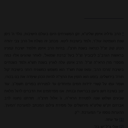
*
הרב גדליה איזמן שליט"א, זקן המשגיחים היום בעולם הישיבות, נולד ה' ניסן
שנת השמיטה עת"ר, ולמד בישיבות ליטא. מכתב זה נשלח אל
הרב צבי
יהודה
הכהן קוק זצ"ל כנראה בשנת תרצ"ו, בהיות הרב איזמן תלמיד ישיבת קמניץ
בראשות הגרב"ב ליבוביץ' זצ"ל בעל 'ברכת שמואל', לאחר שהגיעו אליו כמה
מספרי מרן הראי"ה זצ"ל. הרב איזמן עלה לארץ בשנת תש"א ולמד כשנתיים
בישיבת 'מרכז הרב', ומאז שנת תש"ד הוא משמש כמשגיח רוחני בישיבת 'קול
תורה' בירושלים. בזמנו הוא הזמין את הרצי"ה להיות הכהן שיפדה את בנו בכורו,
ושמר עמו על קשרי ידידות חמים ומיוחדים עד לפטירתו בפורים תשמ"ב. עוד
ינוב בשיבה דשן ורענן בבריאות ובנחת. אנו מפרסמים את הדברים לרגל מלאת
שבעים ושלוש שנה לפטירת הראי"ה, ג' אלול תרצ"ה. תודתנו נתונה לרב
אברהם זק"ש שליט"א מירושלים על מסירת צילום המכתב למערכת 'המעין'.
ההערות נוספו ע"י המערכת. י"ק.
[1]
עד עתה.
[2]
אולי צ"ל 'יש בה'.