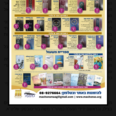
האם עולמנו החשוך אינה מתגעגעת לתיקונה הגמור בתוך שאר
העולמות באין מספר, והאם ממעמקי סתריה אין היא צועקת אל
האדם "הלא המחתרת חתורה לפניך"?
הארכתי לדבר, מרוב שמחתי בספרי כ"ק אביו זצ"ל, ומרוב רצוני
להראות אל הוד מעלת רום הדר"ג שליט"א אותות הכרת טובתי
בהראותי לו עוצם שמחתי בהם. כעת אני לוקח לי פנאי להגות
באגרות ראיה
[21]
, כמה הון ועשירות יש שם על כל מלה ומלה.
יתן ה' שיחדרו מי הדעת של תורת כ"ק אביו זצ"ל, לשמחת לב כל
ההוגים בה, בכל רחבי תבל, לטוב לה בשני העולמים, אמן.
מנבכי לבבי נובע חפצי העז, ששמש עליון, שמש ההשגחה
העליונה, תשלח אל מול עבר פני הדר"ג שליט"א את זהריה, זהרי
עונג ועידון, ומנוחה נפשית שלמה ומקיפה.
כחפץ לב עבדו מוקירו בהערצה רבה,
גדלי'
איזמַן
מעומק דליבאי אענה ברכת שלומי לידידַי תלמידיו המסתופפים
בצילו, ובראשם ידידי הנעלה כמהר"ר משה בוריסובסקי שליט"א.