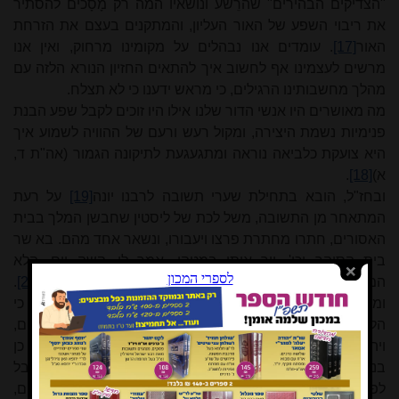
"הצדיקים הבהירים" שהרֵשע ונושאיו המה רק מָסָכים להסתיר
את ריבוי השפע של האור העליון, והמתקנים בעצם את הזרחת
האור
[17]
.
עומדים אנו נבהלים על מקומינו מרחוק, ואין אנו
מרשים לעצמינו אף לחשוב איך להתאים החזיון הנורא הלזה עם
מהלך מחשבותינו הרגילים, כי מראש ידענו כי לא תצלח.
מה מאושרים היו אנשי הדור שלנו אילו היו זוכים לקבל שפע הבנת
פנימיות נשמת היצירה, ומקול רעש ורעם של ההוויה לשמוע איך
היא צועקת כלביאה נוראה ומתגעגעת לתיקונה הגמור (אה"ת ד,
א)
[18]
.
ובחז"ל, הובא בתחילת שערי תשובה לרבנו יונה
[19]
על רעת
המתאחר מן התשובה, משל לכת של ליסטין שחבשן המלך בבית
האסורים, חתרו מחתרת פרצו ויעבורו, ונשאר אחד מהם. בא שר
בית הסוהר וכו', ויך אותו במטהו, אמר לו, קשה יום, הלא
המחתרת חתורה לפניך ואיך לא מיהרת להימלט על נפשך
[20]
.
ומעולם היה קשה לי, הלא אין המשל מתאים עם המציאות, כי
הלא השר צריך להיות שבע רצון שעל כל פנים נשאר אחד מהם,
ויהיה עליו עונש יותר פחוּת בעד שמירתו הפחותה? וכמו כן
בנמשל? אמנם כל זה לפי מבט החיצוני על עולמנו הגשמי. אבל
לפי מהלך הראיה של כ"ק אביו מרן זצ"ל כמה פשוטים הדברים,