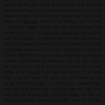
חדר לתוך פנימי פנימיות החיים, וכשופר נשא קולו אל כל אנשי
החיים להרים להם וילון הדק של הקליפה, להראות להם העשירות,
הזוהר וההוד שיש בנשמות ובפנימיות היצירה האנושית והאומה
האלוקית. כמה מקסימים דבריו כשאומר "
הנני רואה
איך העוונות
הם עומדים כמחיצה נגד האור הבהיר האלוקי" וכו' (אה"ת ז,
ה)
[12]
, פשוט
רואה ומספר מה שרואה
. חדר בברירות הראיה אל
הפנימיות של "החוצפה דעקבתא דמשיחא", שהסיבה הוא "מפני
שהעולם כבר הוכשר להבין איך כל הפרטים מקושרים עם הכלל"
וכו' (אה"ת ד, י)
[13]
. ראה, פשוט, איך זרמי התשובה שוטפים כגלי
שלהבות שעל גוף השמש, והם נותנים חיים לכל הישות (אה"ת ד,
א)
[14]
. ראה, איך שכל חטא סותר את האחדות שבין האישיות
הפרטית עם ההוויה כולה (אה"ת ח, ג)
[15]
. הוא זצ"ל ראה, מה
שלא ראו כל בני דורו, איך שכל הכרה ומחשבה יורדת ממקום
גדולתה לשעה, ירידה צורך עליה, כדי שתקנה לה בסיס חומרי
בכמות המספרי וכוחני (אה"ת יב, יב)
[16]
. ומהו הפלא אם לא
הבינו אותו רבים ואף גדולים מבני דורו, כשהיה חסר להם החזיון
הזה. עוד יותר העמיק וחדר לתוך פנימי פנימיות של מקור הרע
והקליפה, עד שחדר לאותו הפינה הנוראה, שמשם ראה במבט