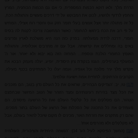
הדרת מלך. ולאו דוקא הכמות המספרית, כי אם גם הכמות הכוחנית, המרץ
והחפץ לרדוף ולהשיג, לכונן את המבוקש על ידי דרכים מעשיים והתגלות הכח,
כל זה מתגלה יותר אצל אנשים בעלי חומר חזק וגס וחסרי רוח אצילי, ה
מתי
ש
על פי רוב את הכח ביחושו להחומר. כאשר המחשבה צריכה לקנות לה בסיס
חומרי, דרכה לרדת ממעלתה. בפרק כזה הנה היא מושלכת לארץ ופריצים
באים בה ומחללים את קדושתה. אבל עם זה מתרבים אוכלוסיה, והתגלות
האומץ החומרי הולכת ונוספת... המחזה הזה בוא יבוא ולא יאחר. אור ה'
המעולף בערפילים, הגנוז בנקודת ציון היסודית, יופיע, יעלה מעמק הבכא את
מקדש מלך עיר מלוכה וכל אגפיה, ועמה יעלו כל המחזיקים בכנף מעילה,
הקרובים והרחוקים, לתחיית אמת וישועת עולמים'.
[17]
טז, יב: 'הצדיקים הבהירים, שרואים את כל העולם נדון בטוב, הם מזככים
את הכל מצד בהירות רעיונותיהם ומצד הזוהר של הטוב המיושר שבחפצם
הטהור, הם מסלקים את כל קלקולי העולם ואת כל הרשעה מיסודם, הם
מעמידים את כל התכונה של הסכלות ושל הרשע של העולם בתור מסכים,
שהם רק מתקנים את הזרחת האור, מכינים לו מקום שיוכל להאיר בעולם, אבל
לא מקלקלים ולא מהרסים אותו'...
[18]
(המשך הפיסקא לעיל הע' 14): 'הנשמה היחידית והציבורית, העולמית