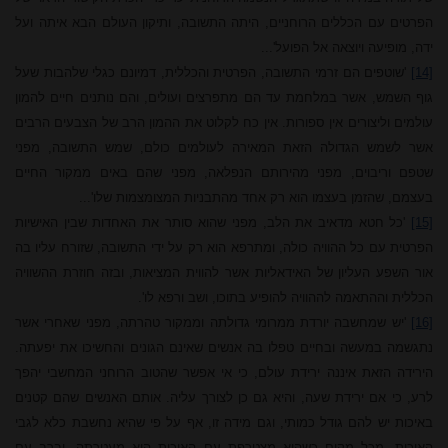
הפרטים עם הכללים הרוחניים, היתה התשובה, ותיקון העולם הבא איתה ועל
ידה, מופיעה ויוצאה אל הפועל'...
[14]
'שוטפים הם זרמי התשובה, הפרטית והכללית, דמיונם כגלי שלהבות שעל
גוף השמש, אשר במלחמת עד הם מתפרצים ועולים, והם נותנים חיים להמון
עולמים ולי
צורי
ם אין ספורות. אין כח לקלוט את ההמון הרב של הצבעים הרבים
אשר לשמש הגדולה הזאת המאירה לעולמים כולם, שמש התשובה, מפני
שטפם וריבוים, מפני מהירותם הנפלאה, מפני שהם באים ממקור החיים
בעצמם, שהזמן בעצמו הוא רק אחד מהתבניות המצומצמות שלו'...
[15]
'כל חטא מדאיב את הלב, מפני שהוא סותר את האחדות שבין האישיות
הפרטית עם כל ההוויה כולה, ומתרפא הוא רק על ידי התשובה, שזורח עליו בה
אור השפע העליון של האידאליות אשר להווית המציאות, ובזה חוזרת ההשוויה
הכללית וההתאמה לההוויה להופיע בתוכו, ושב ורפא לו'.
[16]
'יש שמחשבה יורדת ממרומי גדולתה וממקור טהרתה, מפני שאחרי אשר
נתגשמה במעשה ובחיים טפלו בה אנשים שאינם הגונים והחשיכו את יפעתה.
הירידה הזאת איננה ירידת עולם, כי אי אפשר שהטוב הרוחני המחשבי יהפך
לרע, כי אם ירידת שעה, והיא גם כן לצורך עליה. אותם האנשים שהם קטנים
באיכות יש להם גודל כמותי, וגם מידה זו, אף על פי שהיא נחשבת כלא לגבי
האיכות, מכל מקום כשהיא מצטרפת עם האיכות היא מעטרתה, וברב עם