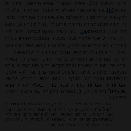
אינה נחשבת כלל, אפילו במקרה שהיא מומשה ויצאה אל
הפועל
[14]
. פירוש זה עולה יפה לא רק לנוסח המימרא - אלא גם
להקשרה, שהרי מצינו בירושלמי מדרשים רבים התומכים ברעיון
כי "מידה טובה מרובה ממידת פורענות" (כנ"ל פיסקא א). כיוצא
בזה שנינו בתוספתא
[15]
בעניין מתן צדקה לעניים: 'אמר ליתן
ונתן, נותנין לו שכר אמירה ושכר מעשה'; אמנם ברייתא זו עוסקת
באמירה ולא במחשבה בלבד, אבל הרעיון הוא אחד: אם אמר
ועשה – הוא מקבל שכר כפול, גם על האמירה וגם על העשיה.
לעומת זאת פירוש המימרא על פי הגירסה שאין בה המילה
"למעשה" הוא, שמחשבה טובה הקדוש ברוך הוא מחשיב אותה
כמחשבה צרופה, נקייה ומזוקקת, ככסף צרוף ונקי ללא סיגים.
המשמעות הזאת של "לצרף" רווחת בלשון המקרא, למשל:
"
אִמֲרוֹת ה' אֲמָרוֹת טְהֹרוֹת כֶּסֶף צָרוּף בַּעֲלִיל לָאָרֶץ מְזֻקָּק
שִׁבְעָתָיִם"
(תהלים יב, ז), ועומדת במקומה גם בלשון חכמים,
למשל
[16]
:
האל תמים דרכו, אמרת ה' צרופה, מגן הוא לכל החוסים בו"
(תהלים יח, לא)... רב אמר: לא ניתנו המצוות אלא לצרף בהן
את הבריות, וכי מה איכפת ליה להקדוש ברוך הוא למי
ששוחט מן הצואר או מי ששוחט מן העורף? הוי, לא נתנו
המצות אלא לצרף בהם את הבריות.