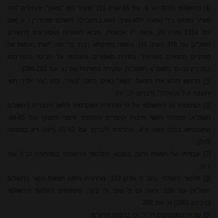
[4]
בירושלמי (להלן הע' 6, עמ' 85 שורה 11) "מעוין" כמו "מאוזן"; והמילים "היה
מעיין" נמחקו בידי המגיה ללא צורך. ראה במקבילה ירושלמי סנהדרין י, א (שם
עמ' 1314 שורה 28; וראה י"נ אפשטיין, מבוא לספרות האמוראים [ירושלים
תשכ"ג] עמ' 378 הערה 46). והשווה פסיקתא רבתי פר' מה: "ושתי הכפות של
מאזניים נמצאים מעוינות" (סדרת מאמרים ותגובות על הביטוי נתפרסמו
בתרביץ נב–נד [תשמ"ג–תשמ"ה], וסקירה מפורטת שם נג, עמ' 289-292).
[5]
הדרשן דורש את הפועל "נֹשֵֹא"
כאילו כתוב "נֹשֵה", כמו "צור ילדך תשי
ותשכח א-ל מחוללך" (דברים לב, יח).
[6]
הציטטות מן הירושלמי על פי מהדורת האקדמיה ללשון העברית (ירושלים
תשס"א; פתחתי ראשי תיבות וקיצורים והוספתי סימני פיסוק) עמ' 84-85.
התוספתא במס' פאה פ"א, מהדורת ליברמן עמ' 41-42 (ראה דיון בנוסחה
להלן).
[7]
עבודתו של המגיה נדונה במבוא לתלמוד הירושלמי במהדורה הנ"ל עמ'
כ-כו.
[8]
תלמוד ירושלמי כתב יד ותיקן 133, מהדורת צילום הוצאת מקור (ירושלים
תשל"א) עמ' 106. וראה גם פ' שפר וה'
בקר, סינופסיס לתלמוד הירושלמי
(טיבינגן 1991
(
א, עמ' 282.
[9]
גם זה בסינופסיס הנ"ל, וכן בדפוסי הרש"
ס.