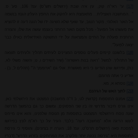
[17]
עי' ראי"ה קוק, עין איה שבת (ירושלים תש"ס) עמ' 106, סע' ס:
"...המחשבה האצילית... מתאמצת היא לחקוק את החפץ העליון הגנוז בנשמה
אל האור האלוהי, מקור הטוב, עד שאף שלא השיגה ידו של הוגה דעה זו להוציא
את מעשהו אל הפועל - מכל מקום האור הרוחני בעצמו עושה את שלו, והצורה
הרוחנית פועלת על החיים והמציאות על ידי התשוקה האידיאלית כאילו כבר
יצאה לפועל".
[18]
בלשוננו קיימים פעלים נוספים המציינים לעיתים תהליך ולעיתים תוצאה
של התהליך. למשל "ראוה בנות ויאשרוה" (שיר השירים ו, ט; והשוה משלי לא,
כח), ופירושו שהן הודיעו כי היא מאושרת. אולי גם "ארוממך ה'" (תהלים ל, ב) -
אודיע כי אתה מרומם.
[19]
נוסחא א, מא.
[20]
לתוך האש של הגיהנם.
[21]
אמנם התוספות (קדושין לט, ב ד"ה מחשבה) המצטט את הירושלמי כאן,
אינו גורס חיבור מדרשי זה בין שני הפסוקים, ומשום כך גם בהמשך הדרשה
שונה נוסח הירושלמי המצוטט בתוספות מן הנוסח שלפנינו, והוא אינו מייחס
לעשו הריגה אלא "מחשבה רעה" בלבד. העיר על כך רא"מ לונץ בפירושו
למסכת פאה (ירושלים תרס"ט, עמ' 18, הערה יז בציונים), והוסיף כי גירסת
התוספות היא "גירסה נכונה יותר מלקרב את המרוחקים בזרוע הדרש" (דבריו