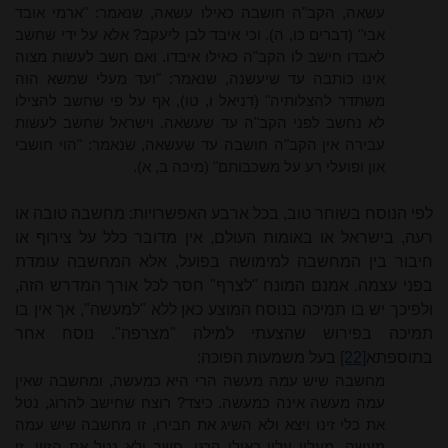
עשאה, הקב"ה חושבה כאילו עשאה, שנאמר: "ארמי אובד
אבי" (דברים כו, ה). וכי איבד לבן ליעקב? אלא על ידי שחשב
לאבדו חישב לו הקב"ה כאילו איבדו. ואם חשב לעשות מצוה
אינו כותבה עד שיעשנה, שנאמר: "ועד מעלי שמשא הוה
משתדר להצלותיה" (דניאל ו, טו), אף על פי שחשב להצילו
לא נחשב לפני הקב"ה עד שעשאה. וישראל שחשב לעשות
עבירה אין הקב"ה חושבה עד שעשאה, שנאמר: "הוי חושבי
און ופועלי רע על משכבותם" (מיכה ב, א).
לפי הנוסח בשוחר טוב, בכל ארבע האפשרויות: מחשבה טובה או
רעה, בישראל או באומות העולם, אין מדובר כלל על צירוף או
חיבור בין המחשבה למימושה בפועל, אלא המחשבה עומדת
בפני עצמה. אמנם המונח "לצרף" חסר לכל אורך המדרש הזה,
ולפיכך יש בו תמיכה בנוסח המוצע כאן ללא "למעשה", אך אין בו
תמיכה בפירוש שהצעתי למילה "מצרפה". נוסח אחר
בתוספתא
[22]
בעל משמעות הפוכה:
מחשבה שיש עמה מעשה הרי היא כמעשה, ומחשבה שאין
עמה מעשה אינה כמעשה. כיצד? רוצח שחישב להרוג, נטל
את כלי זינו ויצא ולא השיג את חבירו, זו מחשבה שיש עמה
מעשה, מעלין עליו כאילו הרגו. חשב ולא נטל את הזיין, זו