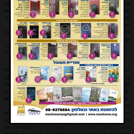
מחשבה טובה בלבד נרשמת בספריו של הקדוש ברוך הוא. גם
הדיון הקצר בבבלי מפיו של רב אסי
"אפילו חשב אדם לעשות
מצוה, ונאנס ולא עשאה, מעלה עליו הכתוב כאילו עשאה",
מניח כי
המחשבה הטובה לא הגיעה לכלל מימוש.
בהמשך לדברי הירושלמי המצוטטים לעיל, שואל הירושלמי מניין
שאצל אומות העולם מחשבה רעה מצטרפת, ומשיב:
מחשבה רעה הק'
מצרפה – "מקטל מחמס אחיך יעקב"
(עובדיה א, ט-י); וכי הרגו? אלא מלמד שחשב עליו להורגו,
והעלה עליו הכתוב כאילו הרגו.
הדרשן מחבר שני פסוקים מספר עובדיה לדרשה אחת
: "וְחַתּוּ
גִבּוֹרֶיךָ תֵּימָן לְמַעַן יִכָּרֶת אִישׁ מֵהַר עֵשָׂו מִקָּטֶל: מֵחֲמַס אָחִיךָ יַעֲקֹב
תְּכַסְּךָ בוּשָׁה וְנִכְרַתָּ לְעוֹלָם", ומצירוף שני הפסוקים לדרשה אחת
יוצא כי עשו הרג את יעקב, אף על פי שכידוע תוכניתו של עשו לא
יצאה לפועל. נראה איפוא שגם לפי הירושלמי אין הפתגם עוסק
במחשבה שמומשה בסופו של דבר
[21]
.
חיזוק להנחתנו ניתן למצוא בדברי הדרשן המשתמש בפסוק
מספר מלאכי "
אָז נִדְבְּרוּ יִרְאֵי ה' אִישׁ אֶת רֵעֵהוּ, וַיַּקְשֵׁב ה' וַיִּשְׁמָע
וַיִּכָּתֵב סֵפֶר זִכָּרוֹן לְפָנָיו לְיִרְאֵי ה' וּלְחֹשְׁבֵי שְׁמו"
כדי לבסס עליו את