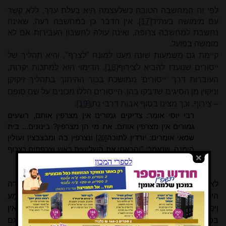
לפי זה המחשבה הטובה כשלעצמה היא בעלת ערך, ללא קשר
עם מימושה בעתיד
[17]
. אין הדבר כן במחשבה רעה, שאינה
נחשבת למחשבה צרופה, ואינה עולה לחשבון העבירות אם לא
מומשה בפועל.
קיימת גם משמעות שונה מעט למונח "לצרף", והיא תהליך של
ייסורים שנועדו להביא לצירוף
[18]
. הדימוי הוא למתכות יקרות,
העוברות דרך 'ייסורים' ממושכת בכור ההיתוך בתהליך זיקוקן
וניקוין מן הסיגים שדבקו בהן. הייסורים הללו מכונים על שם סופם
– צֵירוף. וכך מצינו בסוף אבות
דרבי
נתן
[19]
:
רבי יוסי אומר: צדיקים גמורים אין מצרפין אותם, רשעים
גמורים אין מצרפין אותם. את מי הן מצרפין? בינונים... בית
שמאי אומרים: יורדין לתוכה
ונצרפין בה ומבצבצין ועולין
[20]
הימנה, שנאמר: "והבאתי את השלישית באש וצרפתים כצרוף
את הכסף ובחנתים כבחון את הזהב" (זכריה יג, ט).
לא זו אף זו: הראייה שמביאים שני התלמודים לביסוס האימרה
היא מן הפסוק
"
אָז נִדְבְּרוּ יִרְאֵי ה' אִישׁ אֶת רֵעֵהוּ וַיַּקְשֵׁב ה' וַיִּשְׁמָע
וַיִּכָּתֵב סֵפֶר זִכָּרוֹן לְפָנָיו לְיִרְאֵי ה' וּלְחֹשְׁבֵי שְׁמו"
(מלאכי ג, טז).
אין
בפסוק זה זכר למימושה של מחשבה טובה; הפסוק מרמז שגם