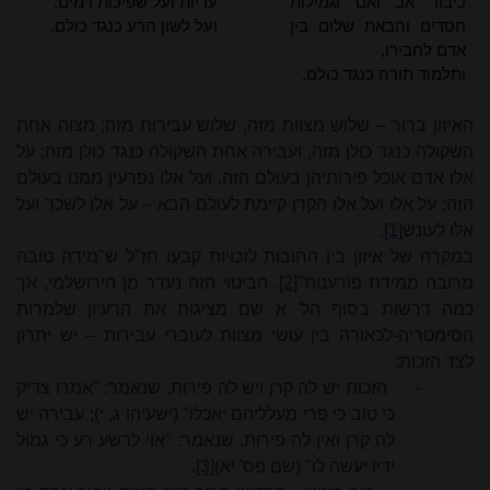
כיבוד אב ואם וגמילות
עריות ועל שפיכות דמים,
חסדים והבאת שלום בין
ועל לשון הרע כנגד כולם.
אדם לחבירו,
ותלמוד תורה כנגד כולם.
האיזון ברור – שלוש מצוות מזה, שלוש עבירות מזה; מצוה אחת
השקולה כנגד כולן מזה, ועבירה אחת השקולה כנגד כולן מזה; על
אלו אדם אוכל פירותיהן
בעולם הזה, ועל אלו נפרעין ממנו בעולם
הזה; על אלו ועל אלו הקרן קיימת לעולם הבא – על אלו לשכר ועל
אלו לעונש
[1]
.
במקרה של איזון בין החובות לזכויות קבעו חז"ל ש"מידה טובה
מרובה ממידת פורענות"
[2]
. הביטוי הזה נעדר מן הירושלמי, אך
כמה דרשות בסוף הל' א שם מציגות את הרעיון שלמרות
הסימטריה-לכאורה בין עושי מצוות לעוברי עבירות – יש יתרון
לצד הזכות:
-
הזכות יש לה קרן ויש לה פירות, שנאמר: "אמרו צדיק
כי טוב כי פרי מעלליהם יאכלו" (ישעיהו ג, י); עבירה יש
לה קרן ואין לה פירות, שנאמר: "אוי לרשע רע כי גמול
ידיו יעשה לו" (שם פס' יא)
[3]
.