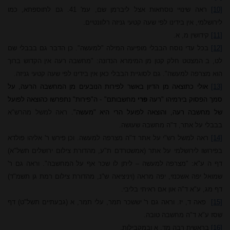
[10]
ראה שינויי נוסחאות אצל ליברמן שם, עמ' 41. גם לתוספתא, כמו
לירושלמי, אין בידינו לפי שעה קטעי גניזה רלוונטיים.
[11]
קידושין מ, א.
[12]
בכל עדי נוסח הבבלי מופיעה המילה "למעשה". כן הדבר גם בבבלי שם
לט, ב המצטט חלק קטן מן המימרא הנדונה: "מחשבה רעה אין הקדוש ברוך
הוא מצרפה למעשה". גם לסוגיית הבבלי כאן אין בידינו לפי שעה קטעי גניזה.
[13]
אולי כתוצאה מן הדיון באשר לפירות הנובעים מן המחשבה הרעה, על
סמך הפסוק בירמיהו "רעה
פרי
מחשבותם" - ה"פירות" נתפרשו כהוצאה לפועל
של מחשבה רעה, והוצאה לפועל הרי היא "מעשה".
ראה למשל מהרש"א
בבבלי על אתר, ד"ה מחשבה שעושה.
[14]
ראה למשל רש"י על אתר ד"ה מצרפה למעשה. וכן פירש ר' אליהו פולדא
בפירושו לירושלמי על אתר (אמשטרדם ת"ע, מהדורת צילום ירושלים תשל"א)
דף ה ע"א: "מצרפה למעשה – ליתן לו שכר אף על המחשבה". וראה גם ר'
שמואל יפה אשכנזי, יפה מראה (ויניציאה ש"נ, מהדורת צילום רמת גן תשמ"ד)
דף מג, ע"א ד"ה און אם ראיתי בליבי.
[15]
פאה ד, יז. וראה גם ר' יששכר תמר, עלי תמר, א (גבעתיים תשל"ט) דף
שסז ע"א ד"ה מחשבה טובה.
[16]
בראשית רבה מד, א ובמקבילות.