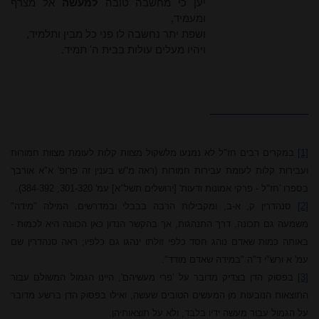
יען כי מחשבה טובה
למעשה
אל מצרף
ומעמיד,
ושפת יתר נחשבה לו פני כל מבין ותלמיד,
ויהיו מעלים עולות בבית ה' תמיד.
[1]
במקרים רבים חז"ל לא נמנעו מלשקול מצוות קלות לעומת מצוות חמורות
ועבירות קלות לעומת עבירות חמורות (ראה מ"ש בענין זה פרופ' א"א אורבך
בספרו 'חז"ל - פרקי אמונות ודעות' [ירושלים תשל"א] עמ' 301-320, 384-392).
[2]
סנהדרין ק, א-ב, ומקבילות הרבה בבבלי ובמדרשים. המילה "מידה"
משמעה גם תכונה, דרך התנהגות, אך בהקשר הנדון כאן הכוונה היא לכמות -
באותה כמות שאדם נוהג חסד כלפי זולתו ינהגו גם כלפיו; ראה סנהדרין שם
עמ' א ורש"י ד"ה "במידה שאדם מודד".
[3]
בפסוק הדן בצדיק מדובר על 'פרי מעשיהם', היינו הגמול המשולם עבור
התוצאות הנובעות מן המעשים הטובים שעשה, ואילו בפסוק הדן ברשע מדובר
על הגמול עבור מעשה ידיו בלבד, ולא על תוצאותיהן.