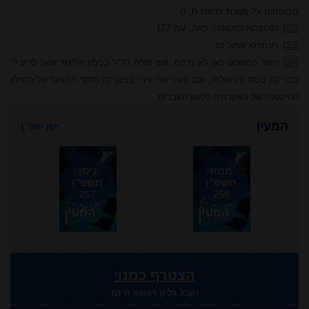
מבוססים על משנת עדויות ח, ז).
[22]
תוספתא כפשוטה, פאה, עמ' 127.
[23]
תנחומא אמור טז.
[24]
היוצר המצוטט כאן לא נדפס, ואני מודה לד"ר בנימין אליצור אשר סייע לי
בבדיקת נוסח הירושלמי, וגם העיר את עיניי בפיוט זה מתוך המאגר של המילון
ההיסטורי של האקדמיה ללשון העברית.
המעין
ישן יותר
}
תמוז
ניסן
תשפ"ו
תשפ"ו
257
258
הצטרף כמנוי
וקבל גליון ראשון חינם