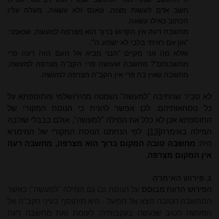
חשב אדם לעשות מצוה, ונאנס ולא עשאה, מעלה עליו
הכתוב כאילו עשאה.
מחשבה רעה אין הקדוש ברוך הוא מצרפה למעשה, שנאמר:
"און אם ראיתי בלבי לא ישמע ה'".
ואלא מה אני מקיים "הנני מביא אל העם הזה רעה פרי
מחשבותם"? מחשבה שעושה פרי הקב"ה מצרפה למעשה,
מחשבה שאין בה פרי אין הקב"ה מצרפה למעשה.
לא סביר שהתיבה "למעשה" נשמטה מהירושלמי והתוספתא על
כל נוסחאותיהם. לכן אפשר להניח כי הנוסח המקורי של
התוספתא אכן לא כלל את המילה "למעשה", אולם בבבלי שולבה
המילה באימרה
[13]
. לפי הנחתנו הנוסח המקורי של המימרא
היה:
מחשבה טובה המקום ברוך הוא מצרפה, מחשבה רעה
אין המקום מצרפה
.
ג. פירוש האימרה
הפירוש הרווח מבוסס
על הנוסח ובו גם המילה "למעשה": כאשר
המחשבה הטובה תצא אל הפועל - היא תיתוסף בעיני הקב"ה אל
המעשה הטוב שנעשה בעקבותיה; לעומת זאת מחשבה רעה