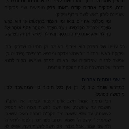
הרעיון שהקדוש ברוך הוא רושם לפניו מחשבות טובות ומצרפן.
והנה, פסוקים אחדים קודם באותו פרק
מופיעים שני פסוקים
שעניינם ליבון באש לשם צירוף וזיקוק:
וּמִי מְכַלְכֵּל אֶת יוֹם בּוֹאוֹ וּמִי הָעֹמֵד בְּהֵרָאוֹתוֹ כִּי הוּא כְּאֵשׁ
מְצָרֵף וּכְבֹרִית מְכַבְּסִים. וְיָשַׁב מְצָרֵף וּמְטַהֵר כֶּסֶף וְטִהַר אֶת
בְּנֵי לֵוִי וְזִקַּק אֹתָם כַּזָּהָב וְכַכָּסֶף, וְהָיוּ לַה' מַגִּישֵׁי מִנְחָה בִּצְדָקָה.
כל עניינו של הפרק הוא צירוף האומה מן הסיגים שדבקו בה,
וזיקוקה באש ובתנור "ובשמש צדקה ומרפא בכנפיה" (פס' יט-כ).
אפשר להניח שפסוקים אלו באותו הפרק שימשו מקור לתנא
בדבריו על מחשבה טובה מזוקקת וצרופה.
ד. שני נוסחים אחרים
במדרש שוחר טוב (ל, ד) אין כלל חיבור בין המחשבה לבין
מימושה בפועל:
רבי נחמיה אמר: חשב אדם לעבור עבירה, אין הקב"ה
חושבה עד שיעשנה; ואם חשב לעשות מצוה ולא הספיק
לעשותה, עד שלא עשאה מיד הקב"ה כותבה כאילו עשאה,
שנאמר: "ויקשב ה' וישמע ויכתב ספר זכרון לפניו ליראי ה'
ולחושבי שמו". אבל בנכרי, אם חשב לעשות רעה, אפילו לא