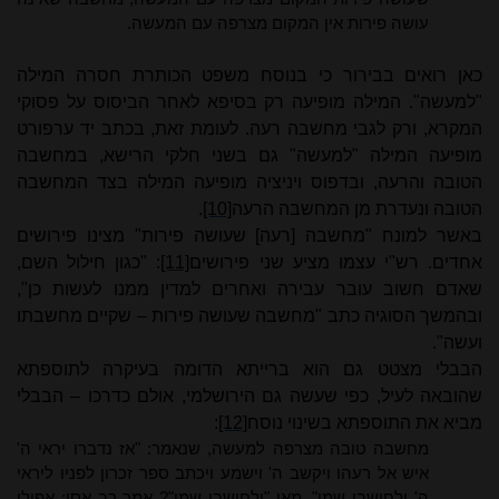
עושה פירות אין המקום מצרפה עם המעשה.
כאן רואים בבירור כי בנוסח משפט הכותרת חסרה המילה
"למעשה". המילה מופיעה רק בסיפא לאחר הביסוס על פסוקי
המקרא, ורק לגבי מחשבה רעה. לעומת זאת, בכתב יד ערפורט
מופיעה המילה "למעשה" גם בשני חלקי הרישא, במחשבה
הטובה והרעה, ובדפוס ויניציה מופיעה המילה בצד המחשבה
הטובה ונעדרת מן המחשבה הרעה
[10]
.
באשר למונח "מחשבה [רעה] שעושה פירות" מצינו פירושים
אחדים. רש"י עצמו מציע שני פירושים
[11]
: "כגון חילול השם,
שאדם חשוב עובר עבירה ואחרים למדין ממנו לעשות כן",
ובהמשך הסוגיה כתב "מחשבה שעושה פירות – שקיים מחשבתו
ועשה".
הבבלי מצטט גם הוא ברייתא הדומה בעיקרה לתוספתא
שהובאה לעיל, כפי שעשה גם הירושלמי, אולם כדרכו – הבבלי
מביא את התוספתא בשינוי נוסח
[12]
:
מחשבה טובה מצרפה למעשה, שנאמר: "אז נדברו יראי ה'
איש אל רעהו ויקשב ה' וישמע ויכתב ספר זכרון לפניו ליראי
ה' ולחושבי שמו". מאי "ולחושבי שמו"? אמר רב אסי: אפילו