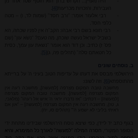
-
היה מעויין... הקדוש ברוך הוא חוטף שטר אחד מן
העבירות, והזכויות מכריעות
[4]
.
-
רבי אלעזר אומר: "ורב חסד" (שמות לד, ו) – מטה
כלפי חסד.
-
רבי חונא בשם רבי אבהו: הקב"ה אין לפניו שכחה, הא
בשביל ישראל נעשה שוכחן, מה טעם? "נֹשׂא עון" (שם
פס' ז)
כתיב. וכן דוד הוא אומר "נשאת עון עמך, כסית
כל חטאתם סלה" (תהלים פה, ג)
[5]
.
ב. נוסחים שונים
הירושלמי מבסס את דעתו על עדיפות הטוב בעיני ה' על ברייתא
מהתוספתא
[6]
. וזה לשונו:
מחשבה טובה המקום מצרפה [למעשה], מחשבה רעה אין
המקום מצרפה [למעשה]. מחשבה טובה המקום מצרפה
[למעשה] – דכתיב: "אז נדברו יראי ה' איש אל רעהו" (מלאכי,
ג, טז), מחשבה רעה אין המקום מצרפה [למעשה] – "און אם
ראיתי בליבי לא ישמע ה'" (תהלים סו, יח).
בגוף כתב יד ליידן, כפי שיצא נוסח הירושלמי שבידינו מתחת ידי
הסופר המקורי,
חסרה המילה "למעשה" לאורך כל המימרא, והיא
נוספה לתוך הטקסט בידי המגיה אשר הכין את כתב היד