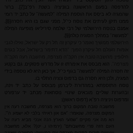
להדפסה בפעם הראשונה בווניציה בשנת רפ"ב
[7]
. ברור
שהמגיה לא ביסס את הוספת המילה "למעשה" על כתב יד רומי
ממנו תיקן לעיתים את נוסח כי"ל, מפני שגם בו היא חסרה
[8]
.
אמנם בנוסח הירושלמי של רבי שלמה סיריליאו מופיעה המילה
"למעשה" במהלך הסוגיה כולה
[9]
.
הירושלמי ממשיך ואומר כי עיקרון זה חל רק על ישראל, ואילו לגבי
אומות העולם חל עיקרון הפוך: "הדא דתימר בישראל, אבל בגוים
חילופין: מחשבה טובה אין הקב"ה מצרפה, מחשבה רעה הקב"ה
מצרפה".
הוא מבסס את אימרתו זו על מדרש פסוקים. גם בקטע
זה חסרה המילה "למעשה" בגוף כי"ל, אך כאן היא לא נוספה בידי
המגיה, ולכן היא חסרה גם בדפוס ונציה התלוי בו.
נוסח התוספתא במהדורת ליברמן מבוסס על כתב יד וינה,
ובהערות שוליים מובאים שינויי נוסחאות מכתב יד ערפורט
ומדפוס ויניציה רפ"א (דפוס ראשון):
מחשבה טובה המקום ברוך הוא מצרפה, מחשבה רעה אין
המקום מצרפה, שנאמר: "אם און ראיתי בלבי לא ישמע ה'".
הא מה אני מקיים "שמעי הארץ הנה אנכי מביא רעה על
העם הזה פרי מחשבותם" (ירמיהו ו, יט)? אלא, מחשבה
שעושה פירות המקום מצרפה עם המעשה; מחשבה שאינה