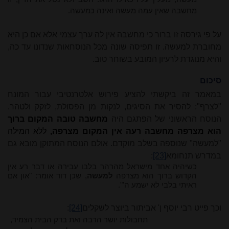
מחשבה שאין עמה מעשה ואינה כמעשה.
על פי גירסה זו ברור כי מחשבה אין לה ערך עצמי אלא אם כן היא
מחוברת למעשה. זו תפיסה שונה מכל הנוסחאות שנדונו עד כה,
והיא מנוגדת לרעיון המובע בשוחר טוב.
סיכום
במאמר זה ביקשתי להציע פירוש אלטרנטיבי עבור המונח
"לצרף": להסיר את הסיגים, לנקות מן הפסולת, לזקק ולטהר.
הנוסח הראשוני של הפתגם היה
מחשבה טובה המקום ברוך
הוא מצרפה מחשבה רעה אין המקום מצרפה,
ללא המילה
"למעשה" שנוספה בשלב מוקדם. אולם הנוסח המתוקן מובא גם
במדרש תנחומא
[23]
:
כשיהיה אחד מישראל מהרהר בלבו עבירה או דבר רע אין
הקדוש ברוך הוא מצרפה
למעשה
, שכן דוד אומר: "און אם
ראיתי בלבי לא ישמע ה'".
וכך פייט רבי יוסף ן' אביתור ביוצר לשקלים
[24]
:
תחבולות יושר הרבה ואת בדק הבית הצמיד,