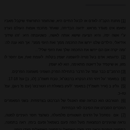
[1]
מתנת הקב"ה לאדם או לבעל החיים היא, שהחומר התורשתי שיקבל מאביו
ומאמו אינו מוגדר מראש. ידועה הבדיחה, שאחד מחכמי אומות העולם נערץ
ע"י אשה יפה, והיא הציעה שישא אותה לאשה, כשטענתה היא: 'זהו שידוך
אידיאלי, הילדים שלנו יירשו את החכמה ממך ואת היופי ממני'. אך הוא ענה לה:
'ומה יקרה אם הם יירשו את החכמה שלך ואת היופי שלי?'...
[2]
כדוגמא: אדם בעל נטייה להשמנה ישמין בקלות. לעומת זאת, אם יחסר לו
מזון, או שיקפיד על דיאטה מתאימה, הוא לא ישמין.
[3]
הרמב"ם כבר עמד על הדבר בתחילת הפרק השמיני משמונה הפרקים.
[4]
במאמר 'על זיהוי הדג הנקרא ברבוט"א', טבת תשמ"ב [לג, ב] עמ' 17-18.
[5]
גליון ב (אייר תשמ"ד) במאמר 'לעיון בשאלת דג הטורבוט' (עם מ' ניגון), עמ'
טז–כ.
[6]
הטורבוט הוא כנראה שמו האנגלי של הברבוט בצרפתית. בשני המאמרים
הנזכרים הסברנו את הסיבה לאי הבהירות.
[7]
אם
נסתכל על הדגים השטוחים מלמעלה, כשהצד חסר העיניים למטה,
נראה שהעיניים הנמצאות מעל הפה פעם בשמאל ופעם בימין. ראה בתמונה,
בתמונה הימנית נראה הדג מצדו השמאלי ובתמונה השמאלית מצדו הימני.