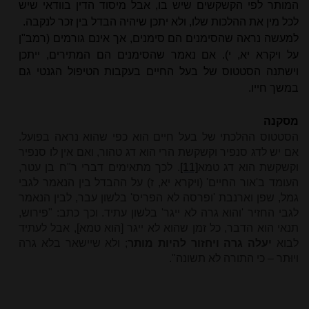
המותר לפי הקשקשים שיש בו, אבל מיסוד הדין בוודאי שיש
לכל מין את ההלכות שלו, ולא יתכן שיהיה הבדל בין זכר לנקבה.
למעשה נראה שהסימנים הם סימנים, אך אינם גורמים (רמב"ן
על ויקרא יא, י). אם נאמר שהסימנים הם המתירים, ייתכן
וישתנה הסטטוס של בעל החיים בעקבות הטיפול הגנטי גם
במשך חייו.
מסקנה
הסטטוס ההלכתי של בעל חיים הוא כפי שהוא נראה בפועל.
אם יש לדג סנפיר וקשקשת הרי הוא דג טהור, ואם אין לו סנפיר
וקשקשת הוא דג טמא
[11]
. לכך מתאימים דברי ר"ח בן עטר,
העומד ב'אור החיים' (ויקרא יא, ז) על ההבדל בין הנאמר לגבי
גמל, שפן וארנבת 'ופרסה לא הפריס' בלשון עבר, לבין הנאמר
לגבי החזיר 'והוא גרה לא ייגר' בלשון עתיד. וכך כתב: "פירוש,
תנאי הוא הדבר, כל זמן שהוא לא ייגר [הוא טמא], אבל לעתיד
לבוא
יעלה גרה ויחזור להיות מותר
; ולא שיישאר בלא גרה
ויוּתר – כי התורה לא תשונה".