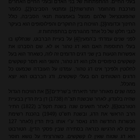
בעלי החיים. ההתפתחות של בני האדם ובעלי החיים האחרים
מורכבת מהחומר התורשתי
[1]
ומתנאי הסביבה
[2]
, כלומר
שהפוטנציאל שלהם מנוצל באמצעות תנאי הסביבה, כולל
ה
חינוך
וכדומה
[3]
. הוויכוח בין החוקרים והפילוסופים הוא בעיקר
לגבי חלקו של כל אחד מהגורמים בהתפתחות זו.
לפני שנים עמדתי ב'המעין'
[4]
על בעיית הברבוט, שנחלקו בו
בעלי התוספות האם הוא דג טהור או לא. שם הסברנו את
אפשרות הטעות בין שני דגים הדומים זה לזה, כשאחד הוא בעל
קשקשים טיפוסיים ולכן הוא דג טהור, והשני הוא חסר קשקשים
לחלוטין ולפיכך אינו דג טהור. עמדנו על העובדה שכמעט כל
הדגים השטוחים הם בעלי קשקשים, ודג הברבוט הוא יוצא
מהכלל.
כמה שנים מאוחר יותר תיארתי ב'שרידים'
[5]
את הוויכוח הגדול
שהיה בלונדון, לאחר שבשנת תצ"ח (1738) דן בית הדין בבעיית
הטורבוט
[6]
, לאחר תשעים שנה בשנת תקפ"ב (1822) התיר
הרב הראשי את הדג, ובשנת תש"ט (1949) בהכנת רשימת
הכשרות החדשה הדג נאסר ע"י אותו בית הדין (לאחר 127
שנים לא הרגישו כנראה בסתירה שבין פסקי הדין). הטורבוט
הוא דג שטוח שאין לו קשקשים. כשהרציתי על נושא חוסר