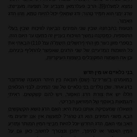
נמצא למעלה
[9]
. הרב פעלדמאן מצביע על תופעה מעניינת,
שדג ימני הוא תמיד טהור, ודג שמאלי יכול להיות טמא, וזהו הדג
האמור.
הטעות בהבחנה שבין שני המינים הביאה לוויכוח שבין בעלי
התוספות. כמסקנה נמשך הוויכוח בעניין זה כמעט עד היום הזה.
בספרי מזון כשר מן החי (ירושלים תשמ"ה עמ' 110) הבאתי את
כל השמות המדעיים של שני הדגים שאפשר להחליף ביניהם,
וכן את השמות המקובלים בשפות העיקריות.
בני כלאיים או מין חדש
במאמרנו ב'שרידים' (שם) הובאה בין היתר הטענה שמדובר
בדג אחד, שכן נולדים בני כלאיים של שני המינים. לבני הכלאים
הללו יש את צורת הדג האסור, ויש להם קשקשים. ראיתי
דוגמאות באוסף של המוזיאון הבריטי.
השאלה שמעסיקה אותנו כעת היא: האם הדג נושא הקשקשים
הבא משני המינים הוא דג טהור? למעשה אין אנו יודעים מי
האב ומי האם. הדג החדש יוכל להיות מביצי המין המותר ומזרע
המין האסור או להיפך. ייתכן ונצטרך לחשוב כאן גם על