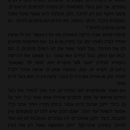
נוספים, אך הם בעלי משמעות רק כעזרה לסימנים הראשיים.
סימני העוף הם רק להיכר, ולכן ההלכה היא שעוף טהור נאכל
במסורת בלבד. סימני בהמה, חיה ודגים הם סימנים להיתר - או
שהם גורמים להיתר?
קיימת סוגיא שבה נידונה השאלה מה הדין כאשר 'אין לו עכשיו
ועתיד לגדל לאחר זמן' וכו' (חולין סו א-ב). אם הסימנים מראים
לנו את ההיתר, נוכל לומר שאף אם לא רואים סימנים, כי הם
יבואו עם הזמן, בעל החיים הוא טהור. כך מצאנו את הדרשה
בגמרא: הכתיב "אשר
לא
" והקריא הוא "אשר
לו
" (שנאמר
בחגבים, ויקרא יא, כא), והכוונה שאין לו עכשיו ועתיד לגדל
לאחר זמן, או אפילו אם היה לו בעבר וכעת אין לו, הוא בעל חיים
טהור.
אם נאמר שהסימנים הם המתירים, איך נוכל להתיר את בעל
החיים מראש על סמך סימנים שיתירו אותו אחר כך? יתר על
כן: כיצד ייתכן שבעל חיים אסור בחלק מחייו ויותר אחר כך?
אפשר לשאול עוד יותר: ישנם דגים שיש לזכרים קשקשים ואין
לנקבות. כיצד ייתכן שהזכרים יהיו מותרים והנקבות לא (או אולי
להיפך במינים אחרים)? ייתכן ולמעשה נאכל רק את המין