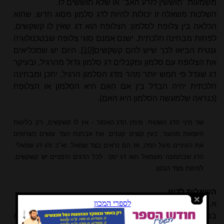
משמעות "חוששין לזרע האב" או שלא חוששים לו.
השלכות משאלה זו יכולות להיות לדג סלמון מסוג חדש, שהוא
הכלאה בין צלופח לסלמון: הצלופח הוא דג שאין לו קשקשים,
לפחות מבחינה הלכתית. ישנם אמנם סוגי צלופח שבטכנולוגיה
גנטית הביאו לכך שיש להם קשקשים
[10]
. היום יש שמכליאים
את הצלופח עם סלמון ומקבלים דג סלמון גדול מהרגיל, ובעיקר
דג שגדל פי חמש יותר מהר מדג הסלמון הרגיל. יתכן ומבחינה
הלכתית יהיה הבדל בין אם הֵאֵם היא הסלמון או הצלופח
(כנראה שלמעשה הסלמון היא האם).
שני מיני הדג השטוח: מימין הדג האסור - אין לו קשקשים, רק בליטות
היוצאות מהעור, כעין קוצים קטנים. את אבחנת הצד עושים כשרואים
את העיניים מעל הפה, אז הם נראים בצד שמאל, וא"כ זהו דג שמאלי.
הדג שבתמונה משמאל הוא דג ימני. לכל הדגים הימניים יש קשקשים,
לפחות מצד הבטן.
השאלות לדיון
א. אין הכלאה בין טהור לטמא
בבכורות (ז, א) כתוב שאין מתעברת לא טמאה מן הטהור ולא