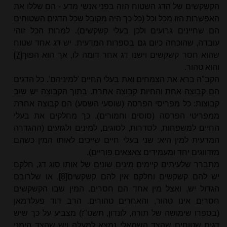
הקשקשים של הדג השטוח הזה בפני אנשי מדע - הם שללו את
האפשרות הזו מכל וכל (כל כך היה מקובל שכל הדגים השטוחים
הם שחיינים גרועים ולכן בעלי קשקשים). למרות הכל זוהי
עובדה, שהוכחה כיום גם בספרות המדעית. יש דג אחד שטוח
שהוא חסר קשקשים וישנו דג אחר דומה לו, אך הוא הפוך
[7]
והוא טהור.
הקב"ה ברא את הצמחים ואת בעלי החיים 'למיניהם'. כל הדגים
הם קבוצה אחת והחיות קבוצה אחרת. בתוך הקבוצה יש שוב
קבוצות: כל מפריסי הפרסה (שוסעי השסע) הם קבוצה אחרת
ממפריטי הפרסה (סוסים וחמורים). כך מחלקים את בעלי
החיים למשפחות, לסדרות, לסוגים, למינים ולגזעים (ההגדרה
המדעית למין היא: שני בעלי חיים שייכים לאותו המין כשהם
מזדווגים יחד ומעמידים צאצאים פוריים).
מתברר שלעיתים קיימים מינים שונים של אותו סוג דג, חלקם
יש להם קשקשים וחלקם אין להם קשקשים
[8]
, או שלרובם
הגדול יש, ואצל מין אחד הם חסרים. המין שבו הקשקשים
חסרים אינו טהור, והאחרים טהורים. הרב דוד פעלדמאן
(בספרו שימושה של תורה, לונדון, תשט"ז)
מצביע על כך שיש
דגים שטוחים שהצד השמאלי נמצא למעלה ויש שהצד הימני