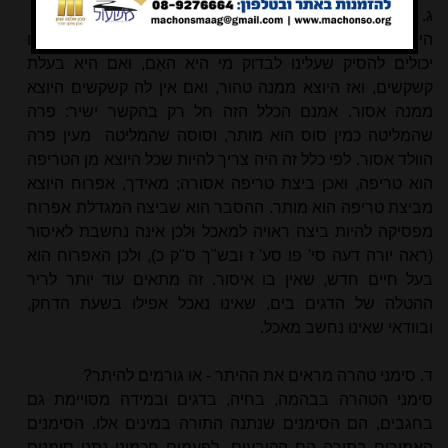
ג. היוצא מן הטהור טהור
היוצא מן הטהור טהור... (משנה בכורות ה, ב). מהכלל הזה היינו
יכולים להסיק שעלינו לבדוק מי היא האֵם, ואם היא בעלת
קשקשים, ואז היוצא ממנה טהור, ואם אין לה קשקשים היוצא
ממנה אסור. אמנם הכלל הזה חל רק בהקשר ישיר: פרה
שהמליטה כמין סוס הוא מותר, וסוסה שהמליטה
מעין פרה
הוולד אסור. לפי כלל זה היה צריך להיות שכל היוצא מן הטריפה
הוא טריפה, ואכן ביצת טריפה אסורה; מאידך, אפרוח היוצא
מביצת טריפה הוא מותר. ההסבר הוא שביצה המגדלת אפרוח
מפסיקה להיות ביצה ראויה למאכל ולכן אינה נחשבת לאיסור
(ראה יורה דעה סי' פו סע' ז ובש"ך ס"ק כ), ולכן האפרוח הוא
בעל חיים חדש, שאין בו איסור. זה מתאים עוד יותר לריר
ההטלה של הדגים בים, שאינו נאכל אפילו בשעת הדחק,
ובוודאי שאינו נחשב מאכל.
ד. סימני טהרה מראים את ההיתר - או גורמים להיתר?
סימני הטהרה בבהמה, בחיה, בדגים ובמידה מסויימת גם
בחגבים, הם הסימנים שנתנה התורה במינים אלו. הסימנים
האמורים בתורה הם הקובעים. לפעמים חכמינו נתנו סימנים