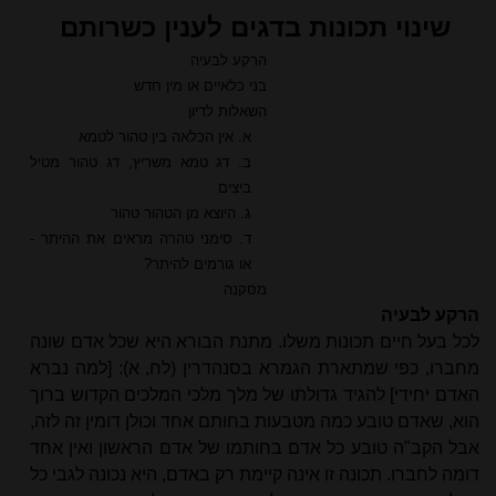
שינוי תכונות בדגים לענין כשרותם
הרקע לבעיה
בני כלאיים או מין חדש
השאלות לדיון
א. אין הכלאה בין טהור לטמא
ב. דג טמא משריץ, דג טהור מטיל
ביצים
ג. היוצא מן הטהור טהור
ד. סימני טהרה מראים את ההיתר -
או גורמים להיתר?
מסקנה
הרקע לבעיה
לכל בעל חיים תכונות משלו. מתנת הבורא היא שכל אדם שונה
מחברו, כפי שמתארת הגמרא בסנהדרין (לח, א): [למה נברא
האדם יחידי] להגיד גדולתו של מלך מלכי המלכים הקדוש ברוך
הוא, שאדם טובע כמה מטבעות בחותם אחד וכולן דומין זה לזה,
אבל הקב"ה טובע כל אדם בחותמו של אדם הראשון ואין אחד
דומה לחברו. תכונה זו אינה קיימת רק באדם, היא נכונה לגבי כל