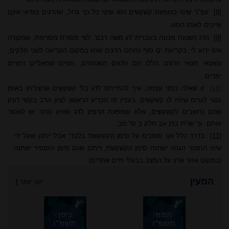
[8]
עפ"ר שינוי כהופעת קשקשים הוא שינוי כל כך גדול, שהדגים בוודאי אינם
שייכים לאותו הסוג.
[9]
הדג השטוח מכונה בעברית 'דג משה רבנו'. לפי מסורת מסויימת, שמקורה
אינו ידוע לי, בקריעת ים סוף נחתכו הדגים שהיו במקום הקריעה לשני חלקים,
וצאצאי חצאי הדגים הללו הם הדגים השטוחים, חציים שמאליים וחציים
ימניים...
[10]
זו שאלה בפני עצמה, איך להתייחס לדג בלי קשקשים שהצליחו באופן
גנטי לגרום שיהיו לו קשקשים. בעניין זה הכריע הראשון לציון הרב בקשי דורון
שהם נחשבים לקשקשים, אלא שמפאת הדמיון לדג שאינו טהור יש לאסור
אותם. עי' שו"ת בנין אב חלק ב סי' מב.
[11]
בדרך כלל אנו סומכים על סימן הקשקשת בלבד; אבל ייתכן שעל ידי
שינוי החומר הגנטי ישתנה סימן הקשקשת, וייתכן שגם סימן הסנפיר ישתנה
(במקום אחר אדון על המצב בבעלי חיים אחרים).
המעין
ישן יותר
}
תמוז
ניסן
תשפ"ו
תשפ"ו