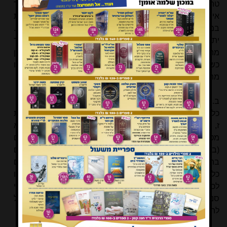
טהורה מן הטמא. לפי זה יש לנו כלל האומר שבעל חיים טהור
אינו מתרבה עם בעל חיים טמא. כלל זה בדרך כלל נכון, לפחות
במידה ולשני בני הזוג יש אברי הולדה, וישנה הזדווגות ביניהם.
יתכן לומר שהשינוי בביצים המוטלות לים אינו כל כך גדול שזכר
מהמין השני לא ישחה אחרי הנקבה ויפרה את ביציה, ולכן
כשההפרייה היא מחוץ לגוף יתכן שהכלל הזה של חז"ל אינו
מתקיים.
ב. דג טמא משריץ, דג טהור מטיל ביצים
כלל אחר הוא שדג טמא משריץ, ודג טהור מטיל ביצים (בכורות
ז, ב). האם נוכל לומר על המין חסר הקשקשים שמכיוון שהוא
מטיל ביצים הרי הוא דג טהור? סימני המשנה של בעלי החיים
(בניגוד לסימנים העיקריים – סנפיר וקשקשת - האמורים
בתורה) הם סימנים כלליים, שהסיקו חכמים מהניסיון. הם
כללים כלליים לכיוון מחשבה בלבד, ואין להם סמכות כמו
לכללים אחרים שבחז"ל. למעשה יש הרבה מינים שאינם בעלי
סנפיר וקשקשת ובכל זאת מטילי ביצים, וברור שלעולם לא נוכל
להתיר דג על פי הנחה זו.