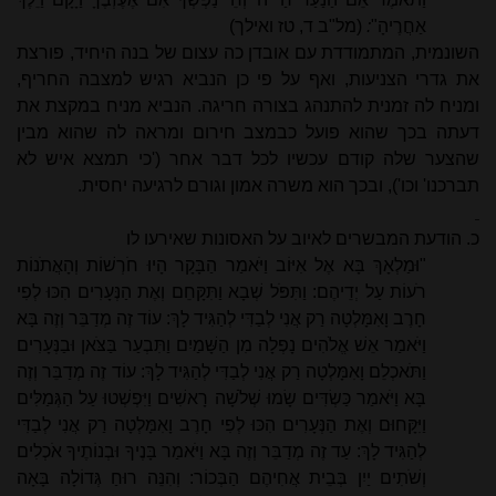
אַחֲרֶיהָ"
:
(מל"ב ד, טז ואילך)
השונמית, המתמודדת עם אובדן כה עצום של בנה היחיד, פורצת
את גדרי הצניעות, ואף על פי כן הנביא רגיש למצבה החריף,
ומניח לה זמנית להתנהג בצורה חריגה. הנביא מניח במקצת את
דעתה בכך שהוא פועל כבמצב חירום ומראה לה שהוא מבין
שהצער שלה קודם עכשיו לכל דבר אחר ('כי תמצא איש לא
תברכנו' וכו'), ובכך הוא משרה אמון וגורם לרגיעה יחסית.
כ. הודעת המבשרים לאיוב על האסונות שאירעו לו
"וּמַלְאָךְ בָּא אֶל אִיּוֹב וַיֹּאמַר הַבָּקָר הָיוּ חֹרְשׁוֹת וְהָאֲתֹנוֹת
רֹעוֹת עַל יְדֵיהֶם: וַתִּפֹּל שְׁבָא וַתִּקָּחֵם וְאֶת הַנְּעָרִים הִכּוּ לְפִי
חָרֶב וָאִמָּלְטָה רַק אֲנִי לְבַדִּי לְהַגִּיד לָךְ: עוֹד זֶה מְדַבֵּר וְזֶה בָּא
וַיֹּאמַר אֵשׁ אֱלֹהִים נָפְלָה מִן הַשָּׁמַיִם וַתִּבְעַר בַּצֹּאן וּבַנְּעָרִים
וַתֹּאכְלֵם וָאִמָּלְטָה רַק אֲנִי לְבַדִּי לְהַגִּיד לָךְ: עוֹד זֶה מְדַבֵּר וְזֶה
בָּא וַיֹּאמַר כַּשְׂדִּים שָׂמוּ שְׁלֹשָׁה רָאשִׁים וַיִּפְשְׁטוּ עַל הַגְּמַלִּים
וַיִּקָּחוּם וְאֶת הַנְּעָרִים הִכּוּ לְפִי חָרֶב וָאִמָּלְטָה רַק אֲנִי לְבַדִּי
לְהַגִּיד לָךְ: עַד זֶה מְדַבֵּר וְזֶה בָּא וַיֹּאמַר בָּנֶיךָ וּבְנוֹתֶיךָ אֹכְלִים
וְשֹׁתִים יַיִן בְּבֵית אֲחִיהֶם הַבְּכוֹר: וְהִנֵּה רוּחַ גְּדוֹלָה בָּאָה