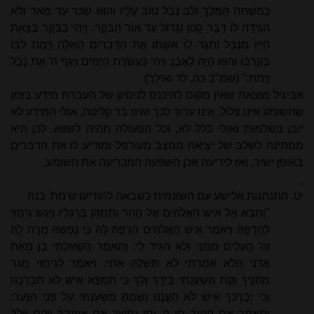
כְּמִשְׁתֵּה הַמֶּלֶךְ וְלֵב נָבָל טוֹב עָלָיו וְהוּא שִׁכּר עַד מְאד וְלֹא
הִגִּידָה לּוֹ דָּבָר קָטן וְגָדוֹל עַד אוֹר הַבּקֶר: וַיְהִי בַבּקֶר בְּצֵאת
הַיַּיִן מִנָּבָל וַתַּגֶּד לוֹ אִשְׁתּוֹ אֶת הַדְּבָרִים הָאֵלֶּה וַיָּמָת לִבּוֹ
בְּקִרְבּוֹ וְהוּא הָיָה לְאָבֶן: וַיְהִי כַּעֲשֶׂרֶת הַיָּמִים וַיִּגּף ה' אֶת נָבָל
וַיָּמת:" (שמ"ב כה, לד ואילך)
אביגיל מוצאת שאין מקום להיכנס לניסיון של העברת מידע בזמן
שהשומע אינו צלול, אינו ערוך לכך ואינו בר קליטה, אולי המידע לא
יובן בשלמות ואולי כלל לא, וכל הפעולה תהיה לשווא. לכן היא
ממתינה לשלב של יציאה ממצב מעורפל ומודיע לו את הדברים
באופן ישיר, ואז לידיעה אכן השפעה המכריעה את השומע.
יט. התנהגות אלישע עם השונמית כשבאה להודיעו ש'מת' בנה
"וַתָּבֹא אֶל אִישׁ הָאֱלֹהִים אֶל הָהָר וַתַּחֲזֵק בְּרַגְלָיו וַיִּגַּשׁ גֵּיחֲזִי
לְהָדְפָהּ וַיֹּאמֶר אִישׁ הָאֱלֹהִים הַרְפֵּה לָהּ כִּי נַפְשָׁהּ מָרָה לָהּ
וה' הֶעְלִים מִמֶּנִּי וְלֹא הִגִּיד לִי: וַתֹּאמֶר הֲשָׁאַלְתִּי בֵן מֵאֵת
אֲדֹנִי הֲלֹא אָמַרְתִּי לֹא תַשְׁלֶה אֹתִי: וַיֹּאמֶר לְגֵיחֲזִי חֲגֹר
מָתְנֶיךָ וְקַח מִשְׁעַנְתִּי בְיָדְךָ וָלֵךְ כִּי תִמְצָא אִישׁ לֹא תְבָרְכֶנּוּ
וְכִי יְבָרֶכְךָ אִישׁ לֹא תַעֲנֶנּוּ וְשַׂמְתָּ מִשְׁעַנְתִּי עַל פְּנֵי הַנָּעַר:
וַתֹּאמֶר אֵם הַנַּעַר חַי ה' וְחֵי נַפְשְׁךָ אִם אֶעֶזְבֶךָּ וַיָּקָם וַיֵּלֶךְ