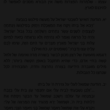
עצמו - שלמרות הפצרות משה אין הבורא מסכים לאפשר לו
להיכנס לארץ.
יא. הודעת 'האיש' לשבטי ישראל על מעשה פילגש בגבעה
"וַיָּבא אֶל בֵּיתוֹ וַיִּקַּח אֶת הַמַּאֲכֶלֶת וַיַּחֲזֵק בְּפִילַגְשׁוֹ וַיְנַתְּחֶהָ
לַעֲצָמֶיהָ לִשְׁנֵים עָשָׂר נְתָחִים וַיְשַׁלְּחֶהָ בְּכל גְּבוּל יִשְׂרָאֵל:
וְהָיָה כָל הָראֶה וְאָמַר לֹא נִהְיְתָה וְלֹא נִרְאֲתָה כָּזאת לְמִיּוֹם
עֲלוֹת בְּנֵי יִשְׂרָאֵל מֵאֶרֶץ מִצְרַיִם עַד הַיּוֹם הַזֶּה, שִׂימוּ לָכֶם
עָלֶיהָ עֻצוּ וְדַבֵּרוּ:" (שופטים יט, כח ואילך)
דוגמא מזעזעת של רצון מכוון לבשר בשורה מרה ואיומה של זלזול
קשה בחיי אדם, כדי שהיא תתקבל באופן הקשה ביותר; ללא
מילים מועברת הידיעה בצורה נחרצת וחדה, המבהירה לכל
שנחצו כל הגבולות.
יב. הודעת שמואל לעלי על גזירת ה' על ביתו
..."וְלָכֵן נִשְׁבַּעְתִּי לְבֵית עֵלִי אִם יִתְכַּפֵּר עֲוֹן בֵּית עֵלִי בְּזֶבַח
וּבְמִנְחָה עַד עוֹלָם: וַיִּשְׁכַּב שְׁמוּאֵל עַד הַבּקֶר וַיִּפְתַּח אֶת
דַּלְתוֹת בֵּית ה', וּשְׁמוּאֵל יָרֵא מֵהַגִּיד אֶת הַמַּרְאָה אֶל עֵלִי:
וַיִּקְרָא עֵלִי אֶת שְׁמוּאֵל וַיּאמֶר שְׁמוּאֵל בְּנִי וַיּאמֶר הִנֵּנִי: וַיּאמֶר