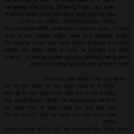
הָאָרֶץ אֲשֶׁר נָתַתִּי לִבְנֵי יִשְׂרָאֵל: וְרָאִיתָה אֹתָהּ וְנֶאֱסַפְתָּ אֶל
עַמֶּיךָ גַּם אָתָּה כַּאֲשֶׁר נֶאֱסַף אַהֲרֹן אָחִיךָ: כַּאֲשֶׁר מְרִיתֶם פִּי
בְּמִדְבַּר צִן בִּמְרִיבַת הָעֵדָה"... (במדבר כז, יג ואילך)
ראשית ה' מצווה את משה לעשות מעשה, לעלות ולצפות אל ארץ
הקודש; לאט-לאט משה אמור להפנים שמדובר כאן על עונש,
כשהדברים משולבים בנחמה שהוא ימות במיתה שהתאווה לה
כאשר נכח בפטירתו של אהרן. רק בסוף, כאשר חלה הפנמה
ראשונית של ההשלכות הברורות מאליהן של ציווי ה', רק אז ה'
מזכיר לו בפירוש שזהו העונש על שפשע כלפי שמים.
י. הודעה שניה של ה' למשה שלא ייכנס לארץ
"וַיְדַבֵּר ה' אֶל משֶׁה בְּעֶצֶם הַיּוֹם הַזֶּה לֵאמֹר: עֲלֵה אֶל הַר
הָעֲבָרִים הַזֶּה הַר נְבוֹ אֲשֶׁר בְּאֶרֶץ מוֹאָב אֲשֶׁר עַל פְּנֵי יְרֵחוֹ
וּרְאֵה אֶת אֶרֶץ כְּנַעַן אֲשֶׁר אֲנִי נֹתֵן לִבְנֵי יִשְׂרָאֵל לַאֲחֻזָּה: וּמֻת
בָּהָר אֲשֶׁר אַתָּה עֹלֶה שָׁמָּה וְהֵאָסֵף אֶל עַמֶּיךָ כַּאֲשֶׁר מֵת
אַהֲרֹן אָחִיךָ בְּהֹר הָהָר וַיֵּאָסֶף אֶל עַמָּיו:" (דברים לב, מח
ואילך)
הכתוב מתאר הקדמה ארוכה של דברי ה' לפני העברת המסר