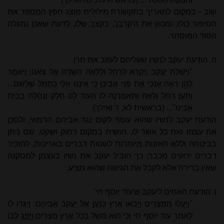
שוב - במקום להאריך בתקשורת מילולית מוצג חפץ המספר את
הסיפור כולו, ומכוון את ה'קרבן', בקצב שלו, לדעת שאכן נתגלה
הסוד המוסתר.
ה. הודעת יעקב לנשיו שעליהם לעזוב את חרן
"וַיִּשְׁלַח יַעֲקב וַיִּקְרָא לְרָחֵל וּלְלֵאָה הַשָּׂדֶה אֶל צאנוֹ: וַיּאמֶר
לָהֶן ראֶה אָנכִי אֶת פְּנֵי אֲבִיכֶן כִּי אֵינֶנּוּ אֵלַי כִּתְמל שִׁלְשׁם...
וַתַּעַן רָחֵל וְלֵאָה וַתּאמַרְנָה לוֹ הַעוֹד לָנוּ חֵלֶק וְנַחֲלָה בְּבֵית
אָבִינוּ"... (בראשית לא, ד ואילך)
הודעת יעקב לנשיו שהוא עומד לקום נגד אביהם הרמאי, ולסכן
את עצמו ואת כל אשר לו, נעשית במקום רחוק ושקט, שם ניתן
בביטחה וללא האזנות מיותרות לשטוח דברים באריכות, להזכיר
דברים ידועים מכבר; כך הוביל יעקב את נשיו בעצמן למסקנה
שאין ברירה אלא לקבל את הגישה שהוא מציע.
ו. הודעת האחים ליעקב ש'עוד יוסף חי'
"וַיַּעֲלוּ מִמִּצְרָיִם וַיָּבאוּ אֶרֶץ כְּנַעַן אֶל יַעֲקב אֲבִיהֶם: וַיַּגִּדוּ לוֹ
לֵאמר עוֹד יוֹסֵף חַי וְכִי הוּא משֵׁל בְּכָל אֶרֶץ מִצְרָיִם
וַיָּפָג
לִבּוֹ