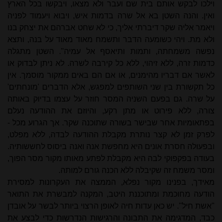
וילכו לבקש אותם בית שם ועבר ולא מצאו, ויבקשו בכל הארץ
ואין. והנה השטן בא אל שרה בדמות איש, ויבוא ויעמוד לפניה
ויאמר אליה שקר דיברתי אליך, כי לא שחט אברהם את יצחק בנו
ולא מת. ויהי כשומעה הדבר ותשמח מאוד מאוד על בנה, ותצא
נפשה משמחתה, ותמות ותיאסף אל עמיה". השטן מתגלה
כדמות זרה, ללא זיהוי, ללא כל קירבה לשרה. לא ניתן לבדוק או
לאשר אם דבריו מהימנים, או אם הם באים ממקור מוסמך. אין
כל תקשורת בין שני השותפים למפגש, אלא הדברים 'מונחתים'
על שרה. גם בפעם השניה המסר חוזר על עצמו בדיוק באותה
צורה, ללא פירוט או מתן רקע, והיוזם את ההודעה נעלם
בפתאומיות אחר שבישר בשורה שתוכנה שקר. אך הגרוע מכל -
לפרק זמן לא קצר נותרת מקבלת ההודעה לבדה, ללא מפלט,
ובפעולה חסרת אונים היא מחפשת אנה ואנה ביסוס לחששותיה.
בעודה בפקפוקי לבה היא מקבלת לפתע מאותו מקור מסר הפוך,
ומסר משמח זה שקיבלה ללא הכנה גורם למותה.
מאידך, בפנינו מקור נפלא,
הממצה את העקרונות למסירת
הודעה מחוכמת ומתוכננת היטב, המקנה למבשרת את התואר
"אשת חיל". יש כאן עדות חיה לאופן הרצוי ביותר לבשר על אובדן
כבד, המדגימה את התבונה והרגישות הנדרשות כדי לבצע את