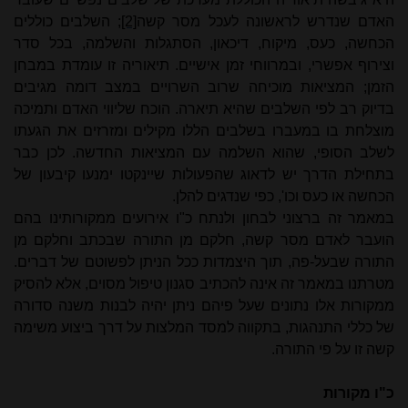
האדם שנדרש לראשונה לעכל מסר קשה
[2]
; השלבים כוללים
הכחשה, כעס, מיקוח, דיכאון, הסתגלות והשלמה, בכל סדר
וצירוף אפשרי, ובמרווחי זמן אישיים. תיאוריה זו עומדת במבחן
הזמן; המציאות מוכיחה שרוב השרויים במצב דומה מגיבים
בדיוק רב לפי השלבים שהיא תיארה. הוכח שליווי האדם ותמיכה
מוצלחת בו במעברו בשלבים הללו מקילים ומזרזים את הגעתו
לשלב הסופי, שהוא השלמה עם המציאות החדשה. לכן כבר
בתחילת הדרך יש לדאוג שהפעולות שיינקטו ימנעו קיבעון של
הכחשה או כעס וכו', כפי שנדגים להלן.
במאמר זה ברצוני לבחון ולנתח כ"ו אירועים ממקורותינו בהם
הועבר לאדם מסר קשה, חלקם מן התורה שבכתב וחלקם מן
התורה שבעל-פה, תוך היצמדות ככל הניתן לפשוטם של דברים.
מטרתנו במאמר זה אינה להכתיב סגנון טיפול מסוים, אלא להסיק
ממקורות אלו נתונים שעל פיהם ניתן יהיה לבנות משנה סדורה
של כללי התנהגות, בתקווה למסד המלצות על דרך ביצוע משימה
קשה זו על פי התורה.
כ"ו מקורות