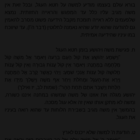
בורא עולם בעצמו מודיע למשה על חטא העגל, ובכל זאת אין
משה מגיב עליו כלל עד המפגש והראייה החזותית. נמצא
שלפעמים ללא ראייה תומכת מקבל הידיעה פשוט מסרב להאמין
גם להודעה שהוא יודע שהיא נאמנה לחלוטין (דבר ה'!), עד שיווכח
במו עיניו שהידיעה אמיתית.
ח. פגישת משה ויהושע בזמן חטא העגל
"וַיִּשְׁמַע יְהוֹשֻׁעַ אֶת קוֹל הָעָם בְּרֵעה וַיּאמֶר אֶל משֶׁה קוֹל
מִלְחָמָה בַּמַּחֲנֶה: וַיּאמֶר אֵין קוֹל עֲנוֹת גְּבוּרָה וְאֵין קוֹל עֲנוֹת
חֲלוּשָׁה קוֹל עַנּוֹת אָנכִי שׁמֵעַ: וַיְהִי כַּאֲשֶׁר קָרַב אֶל הַמַּחֲנֶה
וַיַּרְא אֶת-הָעֵגֶל וּמְחֹלֹת וַיִּחַר אַף משֶׁה וַיַּשְׁלֵךְ מִיָּדָו אֶת
הַלֻּחֹת וַיְשַׁבֵּר אתָם תַּחַת הָהָר
”
: (שמות לב, יז ואילך)
יהושע מגלה את אוזנו של משה שמשהו במחנה איננו כשורה,
ומשה לא מתקן אותו שאין זה אלא עגל מסכה.
בהמשך אין משה מגיב בשבירת הלוחות עד שהוא רואה בעיניו
את העגל.
ט. הודעת ה' למשה שלא ייכנס לארץ
"וַיֹּאמֶר ה' אֶל משֶׁה עֲלֵה אֶל הַר הָעֲבָרִים הַזֶּה וּרְאֵה אֶת