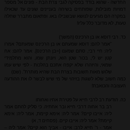
החדשה - שהוא בודד בפסיקה לגבי צרת הבת - פונים אל מספר
דמויות מובילות, שפותחים בשיחה בעניינים שונים עד שכאילו
במקרה הם מגיעים לנושא שבשבילו באו. ופתאום מתברר שחלה
טעות, לא מדובר כלל עליו!
כד. רבי דוסא או בן הרכינס (המשך)
"אמר להם: דוסא שמעתם או בן הרכינס שמעתם? אמרו
ליה: חיי רבי, סתם שמענו [=בן הרכינס]. אמר להם: אח
קטן יש לי, בכור שטן הוא, ויונתן שמו, והוא מתלמידי
שמאי, והיזהרו שלא יקפח אתכם בהלכות - לפי שיש עמו
שלוש מאות תשובות בצרת הבת שהיא מותרת”. (שם)
כמה חשוב שלא לשגות בזיהוי של מי שיש לבשר לו את ההודעה
העצובה והכואבת!
כה. הודעת רב לרבי חייא על פטירת אחיו ואחותו
רב בר אחוה דרבי חייא ובר אחתיה. כי סליק להתם אמר
ליה: אייבו קיים? אמר ליה: אימא קיימת, אמר ליה: אימא
קיימת? אמר ליה: אייבו קיים. (פסחים ד, א)
אמר - ר' חייא לרב: אייבו - אביך הוא קיים? אמר ליה –