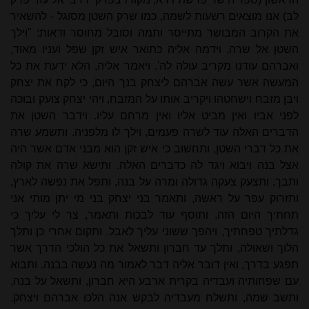
לב) אנו מוצאים רשעות לשמה, כמו שרק השטן מסוגל - להשאיר
את הקרוב המבושר מתייסר ותמה וסובל מחוסר ודאות:
"וילך
השטן אל שרה, וידמה אליה כתואר איש זקן שפל ועניו מאוד,
ואברהם עודנו מקריב עולה לה'. ויאמר אליה, הלא ידעת את כל
המעשה אשר עשה אברהם ליצחק בנך היום, כי לקח את יצחק
ויבן מזבח וישחטהו ויקריב אותו על המזבח, ויהי יצחק צועק ובוכה
לפני אביו ואין מביט אליו ואין מרחם עליו. וידבר השטן את
הדברים האלה עוד לשרה פעמים, וילך לו מלפניה. ותשמע שרה
את כל דברי השטן, ותחשוב כי איש זקן הוא מבני אדם אשר היה
אצל בנה ויבוא ויגד לה כדברים האלה. ותישא שרה את קולה
ותבך, ותצעק צעקה גדולה ומרה על בנה, ותפל את נפשה לארץ,
ותזרוק עפר על ראשה, ותאמר בני יצחק בני מי יתן מותי אני
תחתיך היום הזה. ותוסף עוד לבכות ותאמר, צר לי עליך כי
גדלתיך טפחתיך, ויהפך ששוני עליך לאבל. ותקום אחרי כן ותלך
הלוך ושאולה, ותלך עד חברון ותשאל את כל הולכי הדרך אשר
תפגע בדרך, ואין דובר אליה דבר לאמור מה נעשה בבנה. ותבוא
עם שפחותיה ועבדיה בקרית ארבע היא חברון, ותשאל על בנה,
ותשב שמה, ותשלח מעבדיה לבקש אנה הלכו אברהם ויצחק.