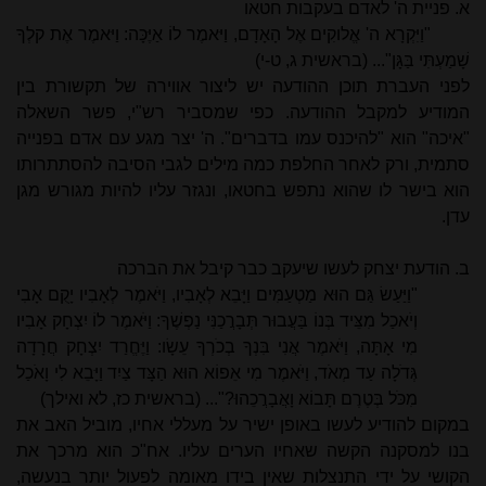
א. פניית ה' לאדם בעקבות חטאו
"וַיִּקְרָא ה' אֱלוקִים אֶל הָאָדָם, וַיּאמֶר לוֹ אַיֶּכָּה: וַיּאמֶר אֶת קלְךָ
שָׁמַעְתִּי בַּגָּן"... (בראשית ג, ט-י)
לפני העברת תוכן ההודעה יש ליצור אווירה של תקשורת בין
המודיע למקבל ההודעה. כפי שמסביר רש"י, פשר השאלה
"איכה" הוא "להיכנס עמו בדברים". ה' יצר מגע עם אדם בפנייה
סתמית, ורק לאחר החלפת כמה מילים לגבי הסיבה להסתתרותו
הוא בישר לו שהוא נתפש בחטאו, ונגזר עליו להיות מגורש מגן
עדן.
ב. הודעת יצחק לעשו שיעקב כבר קיבל את הברכה
"וַיַּעַשׂ גַּם הוּא מַטְעַמִּים וַיָּבֵא לְאָבִיו, וַיֹּאמֶר לְאָבִיו יָקֻם אָבִי
וְיֹאכַל מִצֵּיד בְּנוֹ בַּעֲבוּר תְּבָרֲכַנִּי נַפְשֶׁךָ: וַיֹּאמֶר לוֹ יִצְחָק אָבִיו
מִי אָתָּה, וַיֹּאמֶר אֲנִי בִּנְךָ בְכֹרְךָ עֵשָׂו: וַיֶּחֱרַד יִצְחָק חֲרָדָה
גְּדֹלָה עַד מְאֹד, וַיֹּאמֶר מִי אֵפוֹא הוּא הַצָּד צַיִד וַיָּבֵא לִי וָאֹכַל
מִכֹּל בְּטֶרֶם תָּבוֹא וָאֲבָרֲכֵהוּ?"... (בראשית כז, לא ואילך)
במקום להודיע לעשו באופן ישיר על מעללי אחיו, מוביל האב את
בנו למסקנה הקשה שאחיו הערים עליו. אח"כ הוא מרכך את
הקושי על ידי התנצלות שאין בידו מאומה לפעול יותר בנעשה,