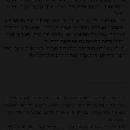
בדבר הזה ניחמתו ונתיישבה דעתו, לכך נאמר אשת חיל מי
ימצא".
כפי שמציין ר' חנינא, שיא החסד במסירת הבשורה הקשה הוא
שבמהלך העברת ההודעה נעוצה הנחמה, שהיא-היא התכלית
הנכספת אחר כל התהליך של קבלת הבשורה, העיבוד שלה,
וההתמודדות הסופית עם המציאות החדשה.
יהי רצון שנזכה להתברך בבשורות טובות, הנמסרות בנקל בכל
מקום בכל זמן ובכל צורה, ותמיד מתקבלות בשמחה.
*
אני מודה לקבוצת הלימוד לענייני רפואה והלכה של ישיבת 'תורת החיים' ביד
בנימין שסייעו בידי באיתור המקורות ובליבון הנושא. הדברים מוקדשים לזכרו של
אבא מרי משה יוסף בן צבי ז"ל, הריני כפרת משכבו, שנפטר תוך כדי העיסוק
בתוכן הנלמד.
[1]
הגאון ר"י זילברשטיין שליט"א הורה לי, שמי שמסוגל לעמוד במבחן ולמלא