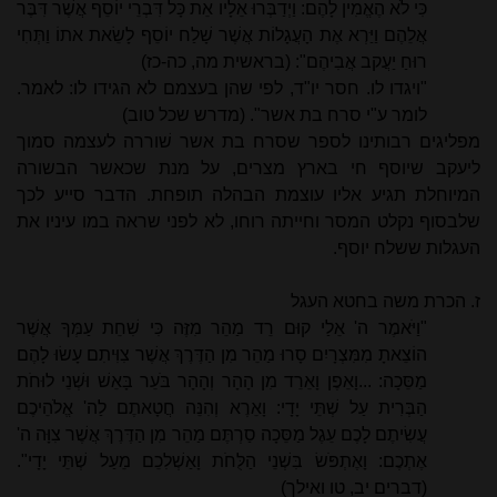
כִּי לֹא הֶאֱמִין לָהֶם: וַיְדַבְּרוּ אֵלָיו אֵת כָּל דִּבְרֵי יוֹסֵף אֲשֶׁר דִּבֶּר
אֲלֵהֶם וַיַּרְא אֶת הָעֲגָלוֹת אֲשֶׁר שָׁלַח יוֹסֵף לָשֵׂאת אתוֹ וַתְּחִי
רוּחַ יַעֲקב אֲבִיהֶם": (בראשית מה, כה-כז)
"ויגדו לו. חסר יו"ד, לפי שהן בעצמם לא הגידו לו: לאמר.
לומר ע"י סרח בת אשר". (מדרש שכל טוב)
מפליגים רבותינו לספר שסרח בת אשר שׁוררה לעצמה סמוך
ליעקב שיוסף חי בארץ מצרים, על מנת שכאשר הבשורה
המיוחלת תגיע אליו עוצמת הבהלה תופחת. הדבר סייע לכך
שלבסוף נקלט המסר וחייתה רוחו, לא לפני שראה במו עיניו את
העגלות ששלח יוסף.
ז. הכרת משה בחטא העגל
"וַיֹּאמֶר ה' אֵלַי קוּם רֵד מַהֵר מִזֶּה כִּי שִׁחֵת עַמְּךָ אֲשֶׁר
הוֹצֵאתָ מִמִּצְרָיִם סָרוּ מַהֵר מִן הַדֶּרֶךְ אֲשֶׁר צִוִּיתִם עָשׂוּ לָהֶם
מַסֵּכָה: ...וָאֵפֶן וָאֵרֵד מִן הָהָר וְהָהָר בֹּעֵר בָּאֵשׁ וּשְׁנֵי לוּחֹת
הַבְּרִית עַל שְׁתֵּי יָדָי: וָאֵרֶא וְהִנֵּה חֲטָאתֶם לַה' אֱלֹהֵיכֶם
עֲשִׂיתֶם לָכֶם עֵגֶל מַסֵּכָה סַרְתֶּם מַהֵר מִן הַדֶּרֶךְ אֲשֶׁר צִוָּה ה'
אֶתְכֶם: וָאֶתְפֹּשׂ בִּשְׁנֵי הַלֻּחֹת וָאַשְׁלִכֵם מֵעַל שְׁתֵּי יָדָי".
(דברים יב, טו ואילך)