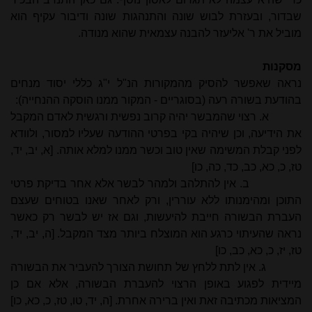
שבדור, ובעזרת לבוש שונה והתנהגות שונה ודיבור עקיף הוא
מוביל את ר' אליעזר להבנה עצמאית שהוא מנודה.
מסקנות
נראה שאפשר להסיק מהמקורות הנ"ל י"ג כללי יסוד מנחים
בהודעת בשורה רעה (בסוגריים - המקור ממנו הוסקה ההנחייה):
א. רצוי שהמבשר יהיה קרוב נפשית ורגשית לאדם המקבל
את הידיעה, וכן שיהיה בקי בפרטי ההודעה שעליו למסור, ולוודא
לפני קבלת המשימה שאין טוב וכשר ממנו למלא אותה. [א, יב, יד,
טז, כ, כא, כב, כד, כה, כו]
ב. אין להתלהב ולמהר לבשר אלא אחר בדיקת פרטי
התוכן ומהימנותו ללא עוררין, ורק לאחר שאנו בטוחים שעצם
העברת הבשורה חייבת להיעשות, וגם אז יש לבשר רק כאשר
נראה שהעיתוי כרגע הוא המוצלח ביותר מצד המקבל. [ה, יב, יד,
טז, יז, כ, כא, כב, כו]
ג. אין לתת ללחץ של תחושת הצורך להעביר את הבשורה
מיידית לפגוע באופן הרצוי להעברת הבשורה, אלא אם כן
המציאות מכתיבה זאת ואין ברירה אחרת. [ה, יד, טו, טז, כ, כא, כו]