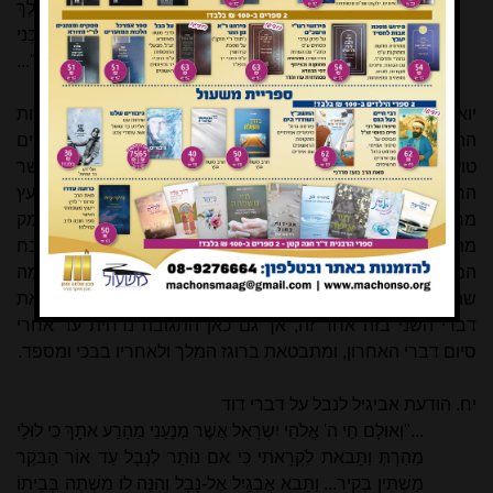
איְבֵי אֲדנִי הַמֶּלֶךְ וְכל אֲשֶׁר קָמוּ עָלֶיךָ לְרָעָה: וַיִּרְגַּז הַמֶּלֶךְ
וַיַּעַל עַל עֲלִיַּת הַשַּׁעַר וַיֵּבְךְּ וְכה אָמַר בְּלֶכְתּוֹ בְּנִי אַבְשָׁלוֹם בְּנִי
בְנִי אַבְשָׁלוֹם מִי יִתֵּן מוּתִי אֲנִי תַחְתֶּיךָ אַבְשָׁלוֹם בְּנִי בְנִי"...
(שמואל ב יח, יט ואילך)
יואב מנסה פעמיים להניא את המתנדב מלבצע את שליחות
ההודעה לאביו של הנהרג, אך אחימעץ מתעקש. שני השליחים
טועים בקריאת המציאות, ואינם קולטים, בניגוד ליואב, את הקשר
הרגשי העמוק שנותר בין דוד לאבשלום למרות המרד. אחימעץ
מרכך את המכה על ידי בשורה שמשהו אכן התרחש אך מתחמק
מהעברת תוכן האירוע, אך הכושי בחוסר רגישות פותח בשבח
המעשה אשר נעשה. הבסיס להבנה של דוד שאכן אירע מה
שהוא חושש ממנו נובע מכך ששני השליחים מחזקים אחד את
דברי השני בזה אחר זה, אך גם כאן התגובה נדחית
עד אחרי
סיום דברי האחרון, ומתבטאת ברוגז המלך ולאחריו בבכי ומספד.
יח. הודעת אביגיל לנבל על דברי דוד
..."וְאוּלָם חַי ה' אֱלֹהֵי יִשְׂרָאֵל אֲשֶׁר מְנָעַנִי מֵהָרַע אתָךְ כִּי לוּלֵי
מִהַרְתְּ וַתָּבאת לִקְרָאתִי כִּי אִם נוֹתַר לְנָבָל עַד אוֹר הַבּקֶר
מַשְׁתִּין בְּקִיר... וַתָּבא אֲבִגַיִל אֶל-נָבָל וְהִנֵּה לוֹ מִשְׁתֶּה בְּבֵיתוֹ