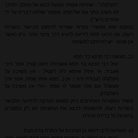
"הקלקלה" - שהיתה אסתר מונעת לבוא אל המלך. לפיכך
לא השיב התך את שליחותו, ואסתר שלחה דבריה על ידי
אחרים (רש"י).
במקום שזה אפשרי בוודאי שעדיף להימנע מבישור בשורות
רעות, ומן הראוי לתת לידיעה להגיע דרך צינור אחר. ורק כאשר
אין מנוס - יש להירתם למשימה.
כב. מעשה רבי חנינא בר חמא
'אזל רבי חנינא בר חמא אשכחיה דהוה קטיל, אמר היכי
אעביד, אי איזיל ואימא ליה דקטיל - אין משיבין על
הקלקלה (עבודה זרה י, א) [...'מצא אותו שמת, אמר איך
אעשה? אם אלך ואומר לו שמת –הרי אין משיבין על
הקלקלה].
משתי המקורות האחרונים ניתן למצוא הצדקה לרתיעה מלבשר
בשורות רעות, ולהסכמה לבצע את המשימה הזו רק במצבים
בהם אין כל ברירה אחרת
.
כג. ההודעה לרבי דוסא בן הורכינס על התרת צרת הבת
"בימי רבי דוסא בן הרכינס התירו צרת הבת לאחין. והיה