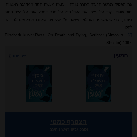
את תפקיד 'מבשר הרעה' בצורה טובה – עושה מעשה חסד ממדרגה ראשונה,
וטוב שהוא יקבל על עצמו את העול הזה על מנת למלא אותו על הצד הטוב
ביותר, וכדי שהמשימה הזו לא תיעשה ע"י שליחים שאינם מתאימים לה. ועי'
להלן
Elisabeth kubler-Ross, On Death and Dying, Scribner (Simon &
[2]
Shuster) 1997.
המעין
ישן יותר
}
תמוז
ניסן
תשפ"ו
תשפ"ו
257
258
הצטרף כמנוי
וקבל גליון ראשון חינם