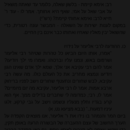
רב: אימא קיימת - בלשון שאלה, כלומר עד שאתה משאיל
על אבי שאל על אמי, שאף היא אחותך. אמר לו - עוד ר'
חייא לרב: ואימא אחותי קיימת? (רש"י)
במקום לענות ישירות על השאלה - המבשר עונה רטורית, כדי
שהשואל יבין מאליו שאחיו ואחותו כבר אינם בין החיים.
כו. ההודעה לרבי אליעזר על נידויו
"אמרו, אותו היום הביאו כל טהרות שטיהר רבי אליעזר
ושרפום באש, ונמנו עליו וברכוהו. ואמרו מי ילך ויודיעו?
אמר להם רבי עקיבא אני אלך, שמא ילך אדם שאינו הגון
ויודיעו ונמצא מחריב את כל העולם כולו. מה עשה רבי
עקיבא, לבש שחורים ונתעטף שחורים וישב לפניו בריחוק
ארבע אמות. אמר לו רבי אליעזר, עקיבא מה יום מיומיים?
אמר לו, רבי, כמדומה לי שחברים בדילים ממך. אף הוא
קרע בגדיו וחלץ מנעליו ונשמט וישב על גבי קרקע, זלגו
עיניו דמעות.." (בבא מציעא נט, א)
ביום המר והנמהר בו נידו את ר' אליעזר, אנו מוצאים הקפדה על
הערך החשוב של עצם ההעברה של הבשורה הרעה באופן תקין,
כדי שהיא עצמה לא תגרום לאסון נוסף. גם כאן התנדב הבכיר