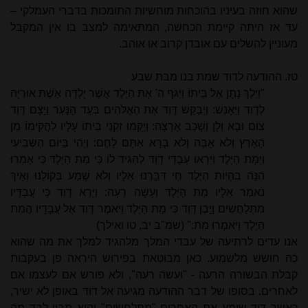
שהוא חוזה בעיניו בהוכחות מוחשיות התומכות בדברי העמלקי –
עד אז היתה קיימת הכחשה, המתאימה למצב בו אין המקבל
מעוניין להשלים עם אובדן קרוב או אוהב.
טז. ההודעה לדוד שמת בנו מבת שבע
"וַיֵּלֶךְ נָתָן אֶל בֵּיתוֹ וַיִּגֹּף ה' אֶת הַיֶּלֶד אֲשֶׁר יָלְדָה אֵשֶׁת אוּרִיָּה
לְדָוִד וַיֵּאָנַשׁ: וַיְבַקֵּשׁ דָּוִד אֶת הָאֱלֹהִים בְּעַד הַנָּעַר וַיָּצָם דָּוִד
צוֹם וּבָא וְלָן וְשָׁכַב אָרְצָה: וַיָּקֻמוּ זִקְנֵי בֵיתוֹ עָלָיו לַהֲקִימוֹ מִן
הָאָרֶץ וְלֹא אָבָה וְלֹא בָרָא אִתָּם לָחֶם: וַיְהִי בַּיּוֹם הַשְּׁבִיעִי
וַיָּמָת הַיָּלֶד וַיִּרְאוּ עַבְדֵי דָוִד לְהַגִּיד לוֹ כִּי מֵת הַיֶּלֶד כִּי אָמְרוּ
הִנֵּה בִהְיוֹת הַיֶּלֶד חַי דִּבַּרְנוּ אֵלָיו וְלֹא שָׁמַע בְּקוֹלֵנוּ וְאֵיךְ
נֹאמַר אֵלָיו מֵת הַיֶּלֶד וְעָשָׂה רָעָה: וַיַּרְא דָּוִד כִּי עֲבָדָיו
מִתְלַחֲשִׁים וַיָּבֶן דָּוִד כִּי מֵת הַיָּלֶד וַיֹּאמֶר דָּוִד אֶל עֲבָדָיו הֲמֵת
הַיֶּלֶד וַיֹּאמְרוּ מֵת:" (שמ"ב יב, טו ואילך)
אנו עדים לרתיעה של עבדי המלך מלהגיד למלך את מה שהוא
כה חושש מלשמוע. כאן מבוטאת בפירוש היראה פן בעקבות
קבלת הבשורה הרעה - "ועשה רעה", ולא פורש אם לעצמו אם
לאחרים. בסופו של דבר ההודעה מגיעה אל דוד באופן לא ישיר,
כאשר דוד שומע את האחרים "מתלחשים" והוא מבין לבד מה