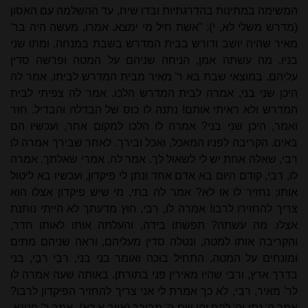
המשימה במתינות בהדרגתיות ובדו שיח, עד ההשלמה עם האסון
(מדרש משלי לא, י): "אשת חיל מי ימצא. אמרו, מעשה היה בר'
מאיר שהיה יושב ודורש בבית המדרש בשבת במנחה, ומתו שני
בניו. מה עשתה אמן, הניחה שניהם על המטה ופרשה סדין
עליהם. במוצאי שבת בא ר' מאיר מבית המדרש לביתו, אמר לה
היכן שני בני, אמרה לבית המדרש הלכו. אמר לה צפיתי לבית
המדרש ולא ראיתי אותם! נתנה לו כוס של הבדלה והבדיל. חזר
ואמר, היכן שני בני? אמרה לו הלכו למקום אחר, ועכשיו הם
באים. הקריבה לפניו המאכל, ואכל ובירך. לאחר שבירך אמרה לו
רבי, שאלה אחת יש לי לשאול לך. אמר לה, אמרי שאלתך. אמרה
לו, רבי, קודם היום בא אדם אחד ונתן לי פיקדון, ועכשיו בא ליטול
אותו; נחזיר לו או לא? אמר לה בתי, מי שיש פיקדון אצלו הוא
צריך להחזירו לרבו! אמרה לו, רבי, חוץ מדעתך לא הייתי נותנת
אצלו. מה עשתה? תפשתו בידה, והעלתה אותו לאותו חדר,
והקריבה אותו למטה, ונטלה סדין מעליהם, וראה שניהם מתים
ומונחים על המטה. התחיל בוכה ואומר בני בני, רבַי רבַי, בני
בדרך ארץ, ורבי שהיו מאירין פני בתורתן. באותה שעה אמרה לו
לר' מאיר, רבי, לא כך אמרת לי אני צריך להחזיר הפיקדון לרבו?
אמר ה' נתן וה' לקח יהי שם ה' מבורך (איוב א כא). אמר ר' חנינא,