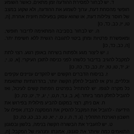
ד. יש לבחור למסירת ההודעה זמן מתאים, כאשר השומע
חופשי מהסחת דעת, ערוך לשמוע את ההודעה, ולא שקוע במצב
של חוסר צלילות דעת, או שהוא עסוק בפעילות חיונית אחרת. [ה,
טו, יז, כב, כד, כו]
ה. יש לבחור בסביבה המתאימה לדיבור חופשי,
ומאפשרת פרטיות ומתן ביטוי לתגובה רגשית ללא חשיפת יתר.
[ה, כב, כד, כו]
ו. יש ליצור מגע ולפתוח בשיחה באופן רגוע. רצוי לתת
למקבל להגיב בדיבור כלשהו לפני כניסה לתוכן העיקרי. [א, ט, י,
יג, יד, טו, טז, יח, כב, כד, כה, כו]
ז. בניסוח הדברים הקשים יש להקדים עניינים עקיפים
וכלליים, ורק אז להוביל לחלק הקשה יותר, בהדרגתיות שתואמת
כל מקרה לגופו. יש להתחיל בפרטים הפחות קשים לעיכול, ואז
להוביל לחלק המר ביותר. [א, ב, ג,ד, ה,ט, י, יג, יד, יט, כה, כו]
ח. אם ניתן, רצוי במקום להביע מילולית בפירוש את
הידיעה - להוביל את המקבל להסיק את המסקנה לבדו, אפילו על
חשבון הארכת התהליך. [ג, ד, ה, ו, ט, י, יא, טו, כב, כג, כה, כו]
ט. יש להעביר את הבשורה הקשה בנימה, בלשון ובסגנון
התואמים כמה שיותר את סגנונו, אמונתו ומנהגיו של המקבל. [ה,