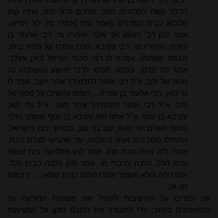
הדבר קשה לחכמים, מפני שחכם גדול היה, ועיניו קמו
מלבוא לבית המדרש. (אמר ומי) [אמרו מי] ילך ויודיעו,
אמר להן רבי יהושע אני אלך. ואחריו מי, רבי אלעזר בן
עזריה. ואחריו מי, רבי עקיבא. הלכו ועמדו על פתח ביתו.
נכנסה שפחתו, אמרה לו רבי חכמי ישראל באין אצלך.
אמר לה יכנסו, ונכנסו. תפסו לרבי יהושע והושיבהו על
מטה של זהב. א"ל רבי אמור לתלמידך אחר וישב. אמר לו
מי הוא, רבי אלעזר בן עזריה
…
תפסו והושיבו על מטה של
זהב. א"ל רבי אמור לתלמידך אחר וישב. א"ל ומי הוא,
עקיבא בן יוסף. א"ל אתה הוא עקיבא בן יוסף ששמך הולך
מסוף העולם ועד סופו, שב בני שב, כמותך ירבו בישראל.
התחילו מסבבים אותו בהלכות, עד שהגיעו לצרת הבת.
אמרו ליה צרת הבת מהו, אמר להן מחלוקת בית שמאי
ובית הלל. הלכה כדברי מי, אמר להן הלכה כבית הלל.
אמרו ליה והלא משמך אמרו הלכה כבית שמאי
…
" (יבמות
טז, א).
אנו למדים על החשיבות להטיל את משימת ההודעה על
המתאימים ביותר; כדי להעמיד את החכם הזקן על המציאות