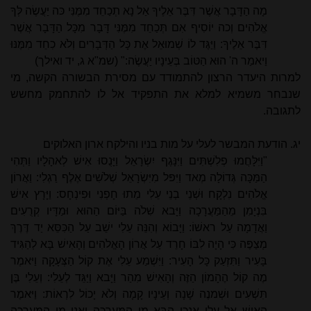
מָה הַדָּבָר אֲשֶׁר דִּבֶּר אֵלֶיךָ אַל נָא תְכַחֵד מִמֶּנִּי כּה יַעֲשֶׂה לְּךָ
אֱלֹהִים וְכה יוֹסִיף אִם תְּכַחֵד מִמֶּנִּי דָּבָר מִכָּל הַדָּבָר אֲשֶׁר
דִּבֶּר אֵלֶיךָ: וַיַּגֶּד לוֹ שְׁמוּאֵל אֶת כָּל הַדְּבָרִים וְלֹא כִחֵד מִמֶּנּוּ
וַיאמַר ה' הוּא הַטּוֹב בְּעֵינָיו יַעֲשֶׂה:" (שמ"א ג, יד ואילך)
למרות היעדר הרצון להתמודד עם מסירת הבשורה הקשה, מי
שנבחר משמיא למלא את התפקיד אל לו להתחמק מחשש
לתגובה.
יג. הודעת המבשר לעלי על מות בניו והילקח ארון האלוקים
"וַיִּלָּחֲמוּ פְלִשְׁתִּים וַיִּנָּגֶף יִשְׂרָאֵל וַיָּנֻסוּ אִישׁ לְאהָלָיו וַתְּהִי
הַמַּכָּה גְּדוֹלָה מְאד וַיִּפּל מִיִּשְׂרָאֵל שְׁלֹשִׁים אֶלֶף רַגְלִי: וַאֲרוֹן
אֱלֹהִים נִלְקָח וּשְׁנֵי בְנֵי עֵלִי מֵתוּ חָפְנִי וּפִינְחָס: וַיָּרָץ אִישׁ
בִּנְיָמִן מֵהַמַּעֲרָכָה וַיָּבא שִׁלֹה בַּיּוֹם הַהוּא וּמַדָּיו קְרֻעִים
וַאֲדָמָה עַל ראשׁוֹ: וַיָּבוֹא וְהִנֵּה עֵלִי ישֵׁב עַל הַכִּסֵּא יַד דֶּרֶךְ
מְצַפֶּה כִּי הָיָה לִבּוֹ חָרֵד עַל אֲרוֹן הָאֱלֹהִים וְהָאִישׁ בָּא לְהַגִּיד
בָּעִיר וַתִּזְעַק כָּל הָעִיר: וַיִּשְׁמַע עֵלִי אֶת קוֹל הַצְּעָקָה וַיּאמֶר
מֶה קוֹל הֶהָמוֹן הַזֶּה וְהָאִישׁ מִהַר וַיָּבא וַיַּגֵּד לְעֵלִי: וְעֵלִי בֶּן
תִּשְׁעִים וּשְׁמנֶה שָׁנָה וְעֵינָיו קָמָה וְלֹא יָכוֹל לִרְאוֹת: וַיּאמֶר
הָאִישׁ אֶל עֵלִי אָנכִי הַבָּא מִן הַמַּעֲרָכָה וַאֲנִי מִן הַמַּעֲרָכָה