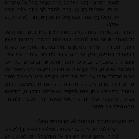
מֵעֵבֶר הַמִּדְבָּר וַיִּגַּע בְּאַרְבַּע פִּנּוֹת הַבַּיִת וַיִּפֹּל עַל הַנְּעָרִים
וַיָּמוּתוּ וָאִמָּלְטָה רַק אֲנִי לְבַדִּי לְהַגִּיד לָךְ: וַיָּקָם אִיּוֹב וַיִּקְרַע
אֶת מְעִלוֹ וַיָּגָז אֶת רֹאשׁוֹ וַיִּפֹּל אַרְצָה וַיִּשְׁתָּחו"ּ: (איוב א, טז
ואילך)
העברת הבשורות הרעות לאיוב ראויה לציון. למרות שהמטרה של
כל ההתרחשויות היא לנסותו, הבשורות הרעות נמסרות באופן
הגיוני ומסודר: השליח הראשון מתחיל בסיפור סתמי על שיגרת
הבהמות במרעה, ורק אז הוא עובר לתיאור עימות עם אויב
והפגיעות בעובדים וברכוש; השני והשלישי מדברים מיד על
הפגיעות הקשות, בלי הקדמות מיותרות; ורק הרביעי מספר על
הרוח הגדולה והפגיעה בנפשות ביתו. רק כאשר איוב מעכל היטב
שהוא כעת אדם מוכה - מגיעים בהדרגתיות לפגיעה בגופו.
בנוסף, כדי שלא ניתן יהיה לפקפק באמיתות הדברים, הידיעות
מגיעות ממספר שליחים, כדי שאי אפשר יהיה לטעות ולחשוב
שמא נפלה כאן טעות
.
כא. ההגדה למרדכי שאסתר לא נקראה אל המלך
"ויגידו למרדכי את דברי אסתר. ואילו איהו [=התך] לא אזל
לגביה, מכאן שאין משיבין על הקלקלה" (מגילה טו, א).