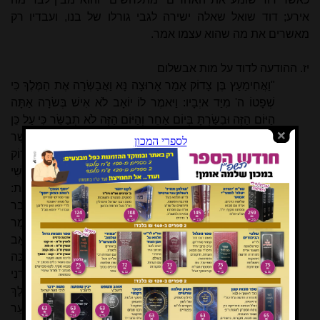
אירע; דוד שואל שאלה ישירה לגבי גורלו של בנו, ועבדיו רק
מאשרים את מה שהוא עצמו אמר.
יז. ההודעה לדוד על מות אבשלום
"וַאֲחִימַעַץ בֶּן צָדוֹק אָמַר אָרוּצָה נָּא וַאֲבַשְּׂרָה אֶת הַמֶּלֶךְ כִּי
שְׁפָטוֹ ה' מִיַּד איְבָיו: וַיּאמֶר לוֹ יוֹאָב לֹא אִישׁ בְּשׂרָה אַתָּה
הַיּוֹם הַזֶּה וּבִשַּׂרְתָּ בְּיוֹם אַחֵר וְהַיּוֹם הַזֶּה לֹא תְבַשֵּׂר כִּי עַל כֵּן
בֶּן הַמֶּלֶךְ מֵת: וַיּאמֶר יוֹאָב לַכּוּשִׁי לֵךְ הַגֵּד לַמֶּלֶךְ אֲשֶׁר
רָאִיתָה וַיִּשְׁתַּחוּ כוּשִׁי לְיוֹאָב וַיָּרץ: וַיּסֶף עוֹד אֲחִימַעַץ בֶּן צָדוֹק
וַיּאמֶר אֶל יוֹאָב וִיהִי מָה אָרֻצָה נָּא גַם אָנִי אַחֲרֵי הַכּוּשִׁי
וַיּאמֶר יוֹאָב לָמָּה זֶּה אַתָּה רָץ בְּנִי וּלְכָה אֵין בְּשׂרָה מצֵאת:
וִיהִי מָה אָרוּץ וַיּאמֶר לוֹ רוּץ וַיָּרָץ אֲחִימַעַץ דֶּרֶךְ הַכִּכָּר וַיַּעֲבר
אֶת-הַכּוּשִׁי... וַיּאמֶר הַמֶּלֶךְ שָׁלוֹם לַנַּעַר לְאַבְשָׁלוֹם וַיּאמֶר
אֲחִימַעַץ רָאִיתִי הֶהָמוֹן הַגָּדוֹל לִשְׁלֹחַ אֶת עֶבֶד הַמֶּלֶךְ יוֹאָב
וְאֶת עַבְדֶּךָ וְלֹא יָדַעְתִּי מָה: וַיּאמֶר הַמֶּלֶךְ סֹב הִתְיַצֵּב כּה
וַיִּסּב וַיַּעֲמד: וְהִנֵּה הַכּוּשִׁי בָּא וַיּאמֶר הַכּוּשִׁי יִתְבַּשֵּׂר אֲדנִי
הַמֶּלֶךְ כִּי שְׁפָטְךָ ה' הַיּוֹם מִיַּד כָּל הַקָּמִים עָלֶיךָ: וַיּאמֶר הַמֶּלֶךְ
אֶל הַכּוּשִׁי הֲשָׁלוֹם לַנַּעַר לְאַבְשָׁלוֹם וַיּאמֶר הַכּוּשִׁי יִהְיוּ כַנַּעַר