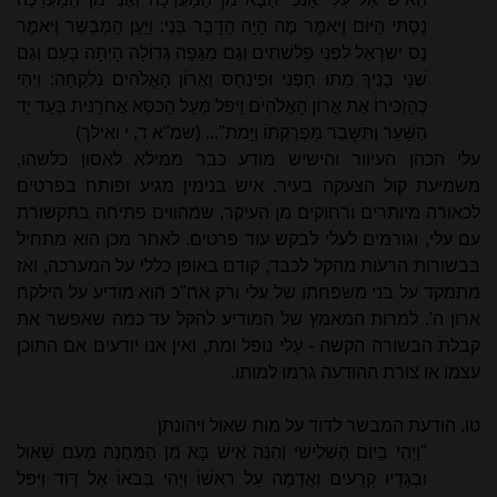
נַסְתִּי הַיּוֹם וַיּאמֶר מֶה הָיָה הַדָּבָר בְּנִי: וַיַּעַן הַמְבַשֵּׂר וַיּאמֶר
נָס יִשְׂרָאֵל לִפְנֵי פְלִשְׁתִּים וְגַם מַגֵּפָה גְדוֹלָה הָיְתָה בָעָם וְגַם
שְׁנֵי בָנֶיךָ מֵתוּ חָפְנִי וּפִינְחָס וַאֲרוֹן הָאֱלֹהִים נִלְקָחָה: וַיְהִי
כְּהַזְכִּירוֹ אֶת אֲרוֹן הָאֱלֹהִים וַיִּפּל מֵעַל הַכִּסֵּא אֲחֹרַנִּית בְּעַד יַד
הַשַּׁעַר וַתִּשָּׁבֵר מַפְרַקְתּוֹ וַיָּמת"... (שמ"א ד, י ואילך)
עלי הכהן העיוור והישיש מודע כבר ממילא לאסון כלשהו,
משמיעת קול הצעקה בעיר. איש בנימין מגיע ופותח בפרטים
לכאורה מיותרים ורחוקים מן העיקר, שמהווים פתיחה בתקשורת
עם עלי, וגורמים לעלי לבקש עוד פרטים. לאחר מכן הוא מתחיל
בבשורות הרעות מהקל לכבד, קודם באופן כללי על המערכה, ואז
מתמקד על בני משפחתו של עלי ורק אח"כ הוא מודיע על הילקח
ארון ה'. למרות המאמץ של המודיע להקל עד כמה שאפשר את
קבלת הבשורה הקשה - עֵלי נופל ומת, ואין אנו יודעים אם התוכן
עצמו או צורת ההודעה גרמו למותו.
טו. הודעת המבשר לדוד על מות שאול ויהונתן
"וַיְהִי בַּיוֹם הַשְּׁלִישִׁי וְהִנֵּה אִישׁ בָּא מִן הַמַּחֲנֶה מֵעִם שָׁאוּל
וּבְגָדָיו קְרֻעִים וַאֲדָמָה עַל ראשׁוֹ וַיְהִי בְּבאוֹ אֶל דָּוִד וַיִּפּל