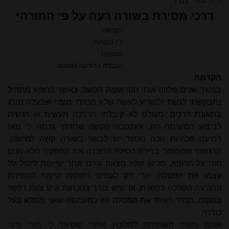
ד"ר סודי נמיר
דרכי מסירת בשורה רעה על פי התורה
*
הקדמה
כ"ו מקורות
מסקנות
העברת ההודעה למעשה
הקדמה
במשך שנים מלווה אותי הטראומה הקשה, כאשר כרופא מתחיל
נתבקשתי לגשת ולהודיע לאשה שלא הכרתי מימיי שבעלה נהרג
בתאונת דרכים. מעולם לא קיבלתי הדרכה מעשית או רגשית
לביצוע המשימה הזו, והתגובה הקשה שחזיתי גרמה לי מאז
רתיעה מלהיות נוכח כאשר יש לבשר בשורה קשה למישהו.
הרגשתי שמחוסר ברירה הטילה החברה את התפקיד הלא-נעים
הזה על הרופא, מכיוון שלא מצאה גורם אחר שייאות ליטול על
עצמו את המטלה; הרי רק לעתים רחוקות קיימת למסירת
ההודעה השלכה רפואית, או שיש צורך בנוכחות איש צוות רפואי
במקום. תמיד ראיתי את המטלה הזו כמעמסה שאני ממלא בעל
כורחי.
אולם גישתי השתנתה לחלוטין, אחרי שסיפר לי מורי ורבי