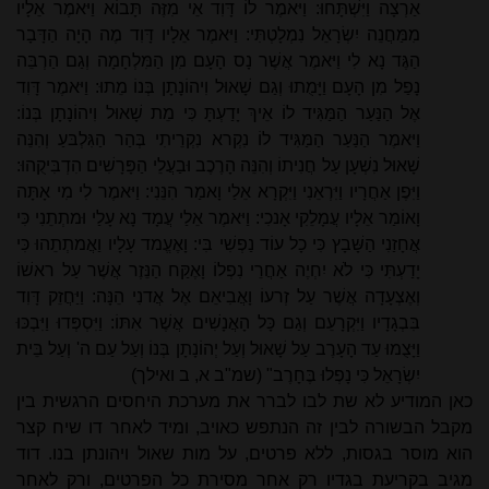
אַרְצָה וַיִּשְׁתָּחוּ: וַיּאמֶר לוֹ דָּוִד אֵי מִזֶּה תָּבוֹא וַיּאמֶר אֵלָיו
מִמַּחֲנֵה יִשְׂרָאֵל נִמְלָטְתִּי: וַיּאמֶר אֵלָיו דָּוִד מֶה הָיָה הַדָּבָר
הַגֶּד נָא לִי וַיּאמֶר אֲשֶׁר נָס הָעָם מִן הַמִּלְחָמָה וְגַם הַרְבֵּה
נָפַל מִן הָעָם וַיָּמֻתוּ וְגַם שָׁאוּל וִיהוֹנָתָן בְּנוֹ מֵתוּ: וַיּאמֶר דָּוִד
אֶל הַנַּעַר הַמַּגִּיד לוֹ אֵיךְ יָדַעְתָּ כִּי מֵת שָׁאוּל וִיהוֹנָתָן בְּנוֹ:
וַיּאמֶר הַנַּעַר הַמַּגִּיד לוֹ נִקְרא נִקְרֵיתִי בְּהַר הַגִּלְבּעַ וְהִנֵּה
שָׁאוּל נִשְׁעָן עַל חֲנִיתוֹ וְהִנֵּה הָרֶכֶב וּבַעֲלֵי הַפָּרָשִׁים הִדְבִּיקֻהוּ:
וַיִּפֶן אַחֲרָיו וַיִּרְאֵנִי וַיִּקְרָא אֵלַי וָאמַר הִנֵּנִי: וַיּאמֶר לִי מִי אָתָּה
וָאוֹמַר אֵלָיו עֲמָלֵקִי אָנכִי: וַיּאמֶר אֵלַי עֲמָד נָא עָלַי וּמתְתֵנִי כִּי
אֲחָזַנִי הַשָּׁבָץ כִּי כָל עוֹד נַפְשִׁי בִּי: וָאֶעֱמד עָלָיו וַאֲמתְתֵהוּ כִּי
יָדַעְתִּי כִּי לֹא יִחְיֶה אַחֲרֵי נִפְלוֹ וָאֶקַּח הַנֵּזֶר אֲשֶׁר עַל ראשׁוֹ
וְאֶצְעָדָה אֲשֶׁר עַל זְרעוֹ וָאֲבִיאֵם אֶל אֲדנִי הֵנָּה: וַיַּחֲזֵק דָּוִד
בִּבְגָדָיו וַיִּקְרָעֵם וְגַם כָּל הָאֲנָשִׁים אֲשֶׁר אִתּוֹ: וַיִּסְפְּדוּ וַיִּבְכּוּ
וַיָּצֻמוּ עַד הָעָרֶב עַל שָׁאוּל וְעַל יְהוֹנָתָן בְּנוֹ וְעַל עַם ה' וְעַל בֵּית
יִשְׂרָאֵל כִּי נָפְלוּ בֶּחָרֶב" (שמ"ב א, ב ואילך)
כאן המודיע לא שת לבו לברר את מערכת היחסים הרגשית בין
מקבל הבשורה לבין זה הנתפש כאויב, ומיד לאחר דו שיח קצר
הוא מוסר בגסות, ללא פרטים, על מות שאול ויהונתן בנו. דוד
מגיב בקריעת בגדיו רק אחר מסירת כל הפרטים, ורק לאחר