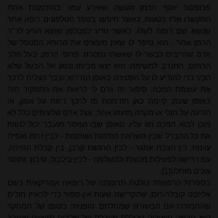
פרופסור יוסף הרמן מעשה שאירע עמו: בהזדמנות אחת
התקשרו אליו בטעות, כאשר חיפשו בספר הטלפונים רופא אחר
שנשא שם דומה לשלו. כאשר נודע למטלפן שהוא הגיע לד"ר
הרמן אחר - הוא סיפר לו שאין מוצאים את הרופא המטפל של
אדם שחייבים לבשר לו שאשתו נפטרה. פרופ' הרמן, בעל הלב
הרחום, התנדב למשימה; הוא יצא מביתו ונסע אל הבעל שלא
הכיר כדי להודיע לו על הפטירה באופן הנדרש, ובכך הצליח לרכך
את עוצמת המכה. סיפור זה גרם לי לראות את התפקיד הזה
באופן שונה; קיימת כאן הזדמנות פז לרכך דיווח על אסון, או
הודעה על חולי או מקרה מזעזע אחר, אצל אדם שלעיתים כלל לא
מוכן לבוא המכה הזו עליו. האופן שבו המסר מועבר יכול להוות
את כל ההבדל שבין השראת הזדהות ושותפות - לבין זרות ואפילו
עוינות, בין הצבת אתגר - לבין הרגשת קרבן, בין קבלת הגזירה,
עם דרישה לפעילות מכוונת ולהשלמה - לבין בילבול, סיבוך וחוסר
אונים מוחלט
[1]
.
בספרות הרפואית בולטת תרומתה של רופאה אמריקאית בשם
אליזבט קובלר-רוס, שהקדישה שעות אין-ספור כדי לראיין חולים
שהתמודדו עם הבשורה שמחלתם סופנית; בסופו של המחקר
היא גיבשה תיאוריה הכוללת מערכת של שלבים נפשיים שעובר