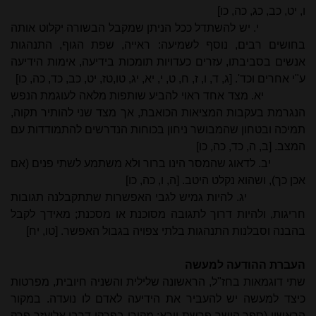
ו, יט, כב, כג, כה, כו]
י. יש להשתדל ככל הניתן שמקבל הבשורה יקלוט אותה
בחושים רבים, נוסף לשמיעה: ראייה, שפת הגוף, התנהגות
אנשים בסביבתו, עזרים כעדויות תומכות בידיעה, אימות הידיעה
ע"י אחרים וכד'. [ג, ד, ו, ז, ח, ט, י, יא, יג, טו,טז, יט, כב, כד, כה, כו]
יא. מצד אחד ראוי להביע שותפות מלאה לעוגמת הנפש
הנגרמת בעקבות המציאות הכואבת, אך מצד שני להותיר תקוה,
תמיכה ובטחון שהמבושר ניחון בכוחות הנדרשים להתמודדות עם
המצב. [ב, ה, כד, כה, כו]
יב. לדאוג שהמסר הינו ברור ולא משתמע לשתי פנים (אם
אכן כך), ושהוא נקלט היטב. [ה, ו, כה, כו]
יג. להיות גמיש לגבי האפשרות שתתקבלנה תגובות
חריגות, ולהיות דרוך לתגובה מסוכנת או מסכנת; מאידך לקבל
בהבנה וסבלנות התנהגות בלתי צפויה בגבול האפשר. [טו, יח]
העברת ההודעה למעשה
שתי דוגמאות בחז"ל, הראשונה שלילית והשניה חיובית, מפרטות
כיצד למעשה יש להעביר את הידיעה לאדם לו נועדה. במקור
הראשון (ספר הישר פרשת וירא; מקורו בפרקי דרבי אליעזר פרק