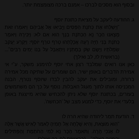
ובסוף הוא מסכים לברכו – אמנם ברכה מצומצמת יותר.
ג. ההודעה ליעקב על מציאת כתונת יוסף
"וַיְשַׁלְּחוּ אֶת כְּתֹנֶת הַפַּסִּים וַיָּבִיאוּ אֶל אֲבִיהֶם וַיּאמְרוּ זאת
מָצָאנוּ הַכֶּר נָא הַכְּתֹנֶת בִּנְךָ הִוא אִם לֹא: וַיַּכִּירָהּ וַיּאמֶר
כְּתֹנֶת בְּנִי חַיָּה רָעָה אֲכָלָתְהוּ טָרף טרַף יוֹסֵף: וַיִּקְרַע יַעֲקב
שִׂמְלֹתָיו וַיָּשֶׂם שַׂק בְּמָתְנָיו וַיִּתְאַבֵּל עַל בְּנוֹ יָמִים רַבִּים"...
(בראשית לז, לב ואילך)
כאן אנו רואים שמלבד רצון אחי יוסף להימנע משקר, ע"י אי
אמירת הדברים באופן ישיר, הם שומרים על שתיקה מכל אמירה
ברורה, ומובילים את יעקב להבין לבדו שיוסף נטרף, הבנה
המכניסה אותו לתוך מעגל האבלות. נוסף על כך הם משתמשים
בעזרים, בכתונת יוסף שלא ניתן להכחיש שהיא מייצגת באופן
בלעדי את יוסף, כדי למנוע מצב של 'הכחשה'.
ד. הודעת תמר ליהודה שהיא הרה לו
"הִוא מוּצֵאת, וְהִיא שָׁלְחָה אֶל חָמִיהָ לֵאמר לְאִישׁ אֲשֶׁר אֵלֶּה
לּוֹ אָנכִי הָרָה. וַתּאמֶר הַכֶּר נָא לְמִי הַחֹתֶמֶת וְהַפְּתִילִים
וְהַמַּטֶּה הָאֵלֶּה"... (בראשית לח, כה ואילך)