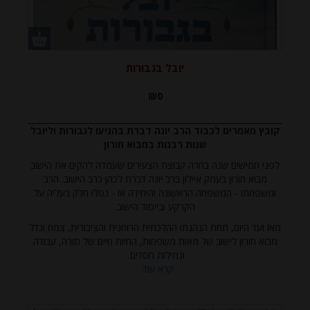
יובל בגבורות
₪0
קובץ מאמרים לכבוד הרב יונה דברת בהגיעו לגבורות וליובל
שנות רבנות במבוא חורון
לפני חמישים שנה בחרה קבוצת הצעירים שעמדה להקים את הישוב
מבוא חורון בעמק איילון ברב יונה דברת לכהן כרב הישוב. הרב
ומשפחתו - המשפחה הראשונה והיחידה אז - נטלו חלק בעליה על
הקרקע ובייסוד הישוב.
מאז ועד היום, תחת הנהגתו ההלכתית הרוחנית והציבורית, צמח וגדל
מבוא חורון לישוב של מאות משפחות, החיות חיים של תורה, עבודה
וגמילות חסדים.
קרא עוד
אחרי יובל שנות רבנות בישוב ולקראת הגיעו של הרב דברת שליט"א
לגבורות, תוך הודיה מקרב לב לריבונו של עולם, מגיש בית מבוא חורון
למורו ורבו קובץ מאמרים תורניים שנכתבו לכבודו.