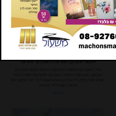
במבצע!
אהבתי תורתך - Ahavti Toratecha
במבצע!
2 ב-100
2 ב-100 ש"ח
₪54
במקום ₪69
ש"ח
תרגום באנגלית לשיחות לפרשת השבוע שנאמרו על ידי הרב
יחזקאל יעקבסון, ראש ישיבת שעלבים. 416 עמ'
ספר המאגד את שיחותיו המעמיקות לפרשת השבוע מאת הרב
יעקבסון, ראש ישיבת ההסדר בשעלבים. שיחות אלו נאמרו ברבות
השנים מעל בימת בית המדרש, נאספו ועובדו לכדי ספר המחבר את
פרשת השבוע לחיי המעשה.
קרא עוד