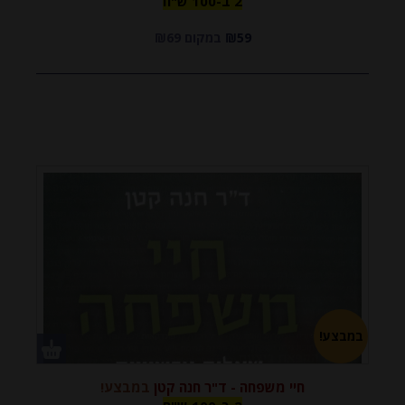
2 ב-100 ש"ח
₪59
במקום ₪69
ש"ח
במבצע!
חיי משפחה - ד"ר חנה קטן
במבצע!
2 ב-100