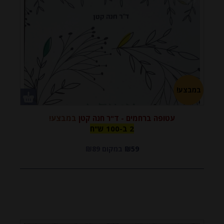
ניתן לעיין בפרקי הספר בעמוד זה
הספר יצא לאור בסיוע הוצאת 'משעול'. עורך: הרב יואל קטן
במבצע!
עטופה ברחמים - ד"ר חנה קטן
במבצע!
2 ב-100
2 ב-100 ש"ח
₪59
במקום ₪89
ש"ח