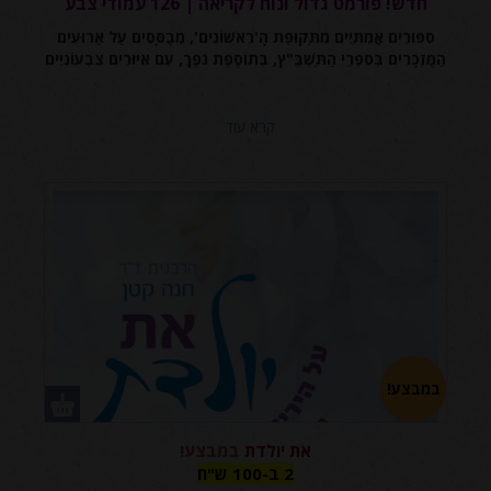
חדש! פורמט גדול ונוח לקריאה | 126 עמודי צבע
סִפּוּרִים אֲמִתִּיִּים מִתְּקוּפַת הָ'רִאשׁוֹנִים', מְבֻסָּסִים עַל אֵרוּעִים
הַמֻּזְכָּרִים בְּסִפְרֵי הַתַּשְׁבֵּ"ץ, בְּתוֹסֶפֶת נֹפֶךְ, עִם אִיּוּרִים צִבְעוֹנִיִּים
קרא עוד
במבצע!
את יולדת
במבצע!
2 ב-100
2 ב-100 ש"ח