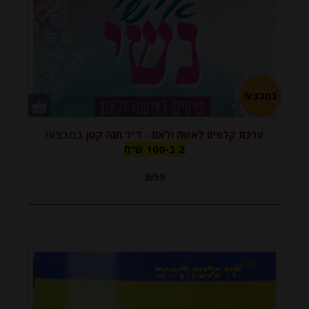
במבצע!
ערכת קלפים לאשה ולאם - ד"ר חנה קטן
במבצע!
2 ב-100
2 ב-100 ש"ח
₪59
ש"ח