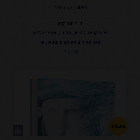
₪59
במקום ₪98
ש"ח
ד"ר חנה קטן
על תקופת ההיריון, הלידה, ואחרי הלידה
240 עמודים מעוצבים וצבעוניים
קרא עוד
במבצע!