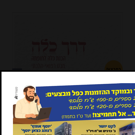
במבצע!
דרך כלה (כ. קשה)
במבצע!
2 ב-100
2 ב-100 ש"ח
₪56
ש"ח
הכנת כלה לחופתה. מבט רפואי-הלכתי
ד"ר חנה קטן