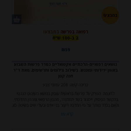
במבצע!
רפואה בפרשה
במבצע!
2 ב-100
2 ב-100 ש"ח
₪59
ש"ח
נושאים רפואיים-הלכתיים אקטואליים כסדר פרשות השבוע
באופן ידידותי ומונגש. בשילוב צילומים ותרשימים. מאת ד"ר
חנה קטן
כריכה קשה. 208 עמודי צבע
לדוגמה: הפרק על פרשת בראשית עוסק בנושא השיבוט הגנטי
בהקשר הפסוק 'ויסגור בשר תחתנה', מהפן הרפואי ומהפן ההלכתי,
והאם בכלל מותר על פי ההלכה ליצור בני אדם ובעלי חיים בשיטה כזו.
קרא עוד