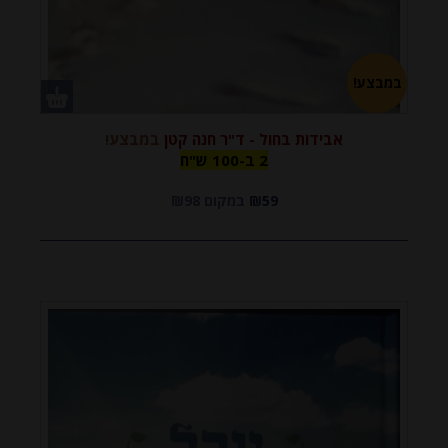
במבצע!
אבידות בחול - ד"ר חנה קטן
במבצע!
2 ב-100
2 ב-100 ש"ח
₪59
במקום ₪98
ש"ח