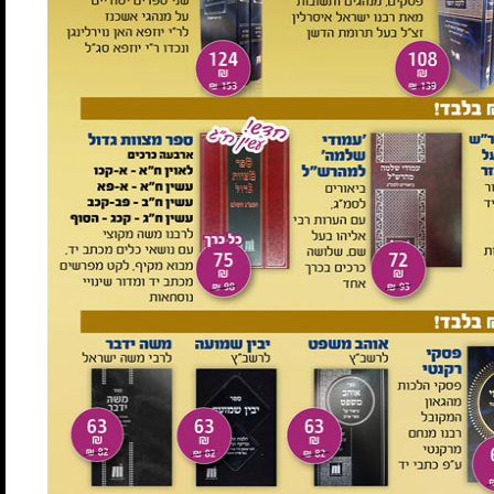
מהדורה חדשה בכריכה קשה
ד"ר חנה קטן ריכזה בספרון זה את המידע שחשוב שיהיה לפני כל
כלה בישראל לקראת בניית בית נאמן, בניין עדי עד.
קרא עוד
במבצע!
אהבתי תורתך
במבצע!
2 ב-100
2 ב-100 ש"ח
₪54
במקום ₪69