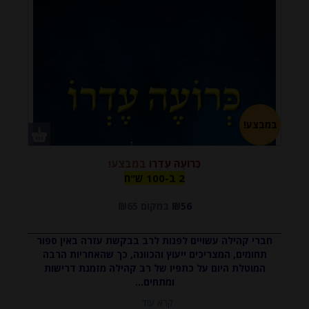
במבצע!
כְּרועֶה עֶדְרו
במבצע!
2 ב-100
2 ב-100 ש"ח
₪56
במקום ₪65
ש"ח
חברי קהילה עשויים לפנות לרב בבקשת עזרה באין ספור
תחומים, המצריכים ייעוץ והכוונה, כך שהאחריות הרבה
המוטלת היום על כתפיו של רב קהילה מזמנת דרישות
ומתחים...
קרא עוד