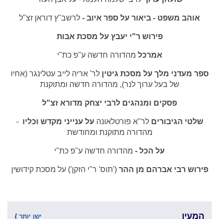
אוהב משפט - ביאור על ספר איוב -
לרשב"ץ דוראן זצ"ל
פירוש ר"י יעבץ על מסכת אבות
אמרכל
מהדורה חדשה ע"פ כת"י
ספר מעדני מלך על מסכת גיטין
לר' אריה לייב עטלינגר (אחיו
של בעל ערוך לנר), מהדורה חדשה ומתוקנת
פסקים ומנהגים לרבי יצחק מדורא זצ"ל
שלטי הגיבורים
לר"א פורטלאונה
על ענייני מקדש וכליו
-
מהדורה מתוקנת ומחודשת
על הכל -
מהדורה חדשה ע"פ כת"י
פירוש רבי אברהם מן ההר
('תוס' ר"י הזקן') על מסכת קידושין
המעין
ישן יותר
}