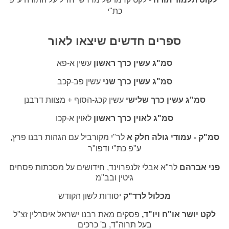
כת"י
ספרים חדשים שיצאו לאור
סמ"ג עשין כרך ראשון
עשין א-פא
סמ"ג עשין כרך שני
עשין פב-קכב
סמ"ג עשין כרך שלישי
עשין קכג-הסוף + מצוות דרבנן
סמ"ג לאוין כרך ראשון
לאוין א-קכו
סמ"ק - עמודי גולה חלק א
לר"י מקורביל עם הגהות רבנו פרץ,
ע"פ כת"י ודפו"ר
פני אברהם
לר"א אבלי זלנפרוינד, חידושים על מסכתות פסחים
גיטין ובב"מ
מכלול לרד"ק
יסודות לשון הקודש
לקט יושר או"ח ויו"ד,
פסקים מאת רבנו ישראל איסרלין זצ"ל
בעל תרוה"ד, ב' כרכים