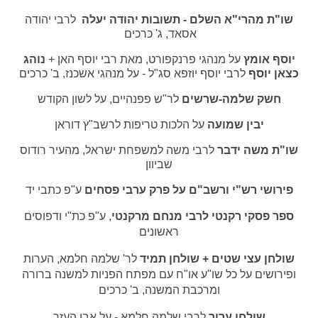
שו"ת מהרי"א השלם - תשובות יהודה יעלה
לרבי יהודה
אסאד, ג' כרכים
יוסף אומץ
על מנהגי פרנקפורט, מאת רבי יוסף האן +
נוהג
כצאן יוסף
לרבי יוסף יוזפא סג"ל - על מנהגי אשכנז, ב' כרכים
חשק שלמה-שרשים
לר"ש פפנהיים, על לשון הקודש
יבין שמועה
על הלכות טריפות לרשב"ץ דוראן
שו"ת משה ידבר
לרבי משה למשפחת ישראל, מהעיר רודוס
שביוון
פירושי רש"י ורשב"ם על פרק ערבי פסחים
ע"פ כתבי יד
ספר פסקי רקנטי לרבי מנחם מרקנטי
, ע"פ כת"י ודפוסים
ראשונים
שולחן עצי שטים + שולחן תמיד
לר' שלמה חלמא, הערות
ופירושים על כל שו"ע או"ח עם מפתח הפניות למשנה ברורה
ומרכבת המשנה, ב' כרכים
שולחן ערוך
לרבי שלמה חלמא - על אבן העזר