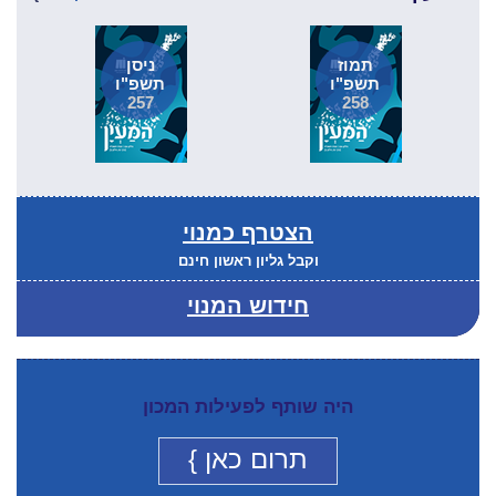
תמוז
ניסן
תשפ"ו
תשפ"ו
257
258
הצטרף כמנוי
וקבל גליון ראשון חינם
חידוש המנוי
היה שותף לפעילות המכון
תרום כאן }