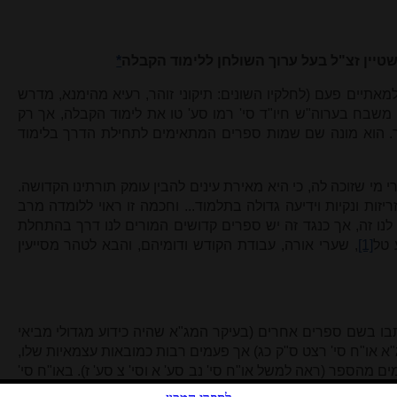
טיין זצ"ל בעל ערוך השולחן ללימוד הקבלה
*
אתיים פעם (לחלקיו השונים: תיקוני זוהר, רעיא מהימנא, מדרש
ן משבח בערוה"ש חיו"ד סי' רמו סע' טו את לימוד הקבלה, אך רק
 הוא מונה שם שמות ספרים המתאימים לתחילת הדרך בלימוד
 מי שזוכה לה, כי היא מאירת עינים להבין עומק תורתינו הקדושה.
זות ונקיות וידיעה גדולה בתלמוד... וחכמה זו ראוי ללומדה מרב
 לנו זה, אך כנגד זה יש ספרים קדושים המורים לנו דרך בהתחלת
 טל
[1]
, שערי אורה, עבודת הקודש ודומיהם, והבא לטהר מסייעין
ו בשם ספרים אחרים (בעיקר המג"א שהיה כידוע מגדולי מביאי
א או"ח סי' רצט ס"ק כג) אך פעמים רבות כמובאות עצמאיות שלו,
הספר (ראה למשל או"ח סי' נב סע' א וסי' צ סע' ז). באו"ח סי'
רו עליו הראשונים, וכותב שלדעתו מדרש זה הוא הזוהר, ומביא את