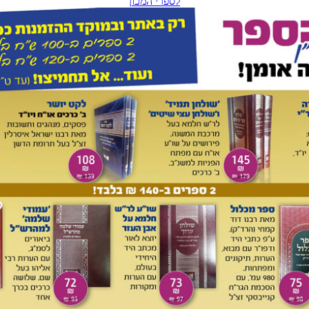
מצטטו בארוכה. עשרות פעמים הוא מצטט את הספר פרי עץ חיים
 הטור כתב על כל זה רמזים וכוונות פשטיות, ובפרע"ח כתב בזה
יא מִספר דומה של פעמים את דעת האר"י וכן את דעת "המקובלים"
, הר"י קאפיל ועוד). הביטויים 'חכמי הקבלה', 'חוכמת הקבלה'
ו'ספרי הקבלה' נמצאים הרבה בספר ערוה"ש. בפירוש "ליל שימורים" עמ' 93, על הפיוט "שלושה מי יודע",
מ"ק בפרד"ס והאריז"ל בע"ח גילו לנו רז זה בסוד שבירת הכלים
ד סי' שפח סוף סע' ב כתב
:
ם כל ימי האבלות. וראיתי מי שכתב בשם האריז"ל להניחם, ולאו מר
ד המקובלים [ברכ"י לאזולאי], ובפרט לפי הטעם המבואר בזוהר
ש.
 רפח), חותם הערוה"ש: "סליק הלכות כלים וכל סדר טהרות ובו
 צירופי שם הוי"ה ברוך הוא (ע"ב, ס"ג, מ"ה, ב"נ)". באו"ח סי' ה
 כמה כוונות באמירת שם ה', ולאחר מכן כותב:
 ה' מכוונים כוונות נוראות, ומגדולי המקובלים מזכירים שאם יכוין
ין גדול, ואין להאריך בזה.