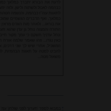
לדעת את הבורא יתברך כמלאך כמו ש
כבהמה לאכול ולשתות ולישן. ולזה ית
לתאוות עוה"ז כבהמה, והנשמה הטהור
כמלאך, ואף הדברים הגשמיים שמוכרח
את בוראו... ולאחר מות האדם מראין 
התורה והמצוה נוחל גן עדן שהוא תענו
ונחל עדניך תשקם כי עמך מקור חיים 
כאין נגדו... וזהו שאמר שלמה אורח
המשכיל, אחרי שיש לך שני דרכים, א
להביט למטה על תאוות הבהמיות, לכ
משאול מטה...
ערוך השולח
*