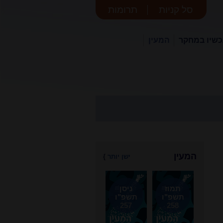
סל קניות
תרומות
שיו במחקר
המעין
המעין
ישן יותר
}
תמוז
ניסן
תשפ"ו
תשפ"ו
257
258