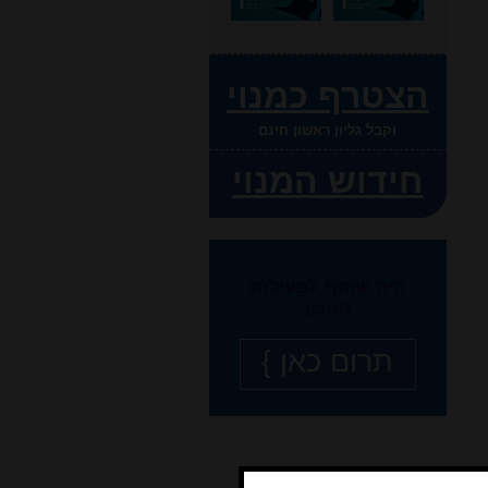
הצטרף כמנוי
וקבל גליון ראשון חינם
חידוש המנוי
היה שותף לפעילות
המכון
תרום כאן }