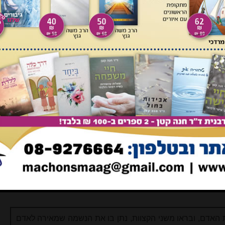
 סה סע' כג הוא כותב:
אה, אבל הרמב"ם והרא"ש והטושו"ע פסקו שהוא מותר בהנאה...
 בעל הזוהר הוא רשב"י, והוא סבירא ליה בגמרא [פסחים כב א]
.. מיהו רבינו הב"י בספרו הגדול חשש לדברי הזוהר וכתב שנכון
ס הרי"מ עפשטיין בכבוד רב (או"ח סי' כה סע' כח): "אם שכמה
ל תפוצות ישראל, וחלילה לשנות כי נתייסד על פי חכמת הקבלה".
אין אנו מבינין, אך כך היו רבותינו הקדושים מקובלים ע"פ החכמה
סק רי"מ עפשטיין זצ"ל בעל ערוך השולחן לא מעט בתורת הקבלה
 מתגלים מתוך חיפוש בכתביו ואף בהכרעותיו ההלכתיות. תנצב"ה.
 האדם, ובראו משני הקצוות, נתן בו את הנשמה שמאירה לאדם