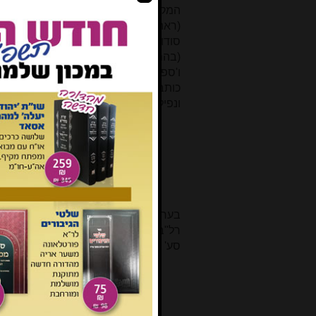
המקור הרלוונטי לדעתו מתוך הזוהר ו
(ראה למשל או"ח סי' קיב סע' ד: "והנה
סודות גדולים ונוראים, ע"ש"), וכן מב
(בהם נכללים השל"ה, החיד"א, הר"י צמח
כותב ערוה"ש: "ובאמת חכמי הקבלה כהר
ונפילת הניצוצות כידוע ליודעי חן". וביו"
הנוהגין בתפילין דר"ת לא יניחו
בר רב אשי חתום עלה. וכ"כ אח
פרשת פנחס ברעיא מהימנא, ע"
בערוה"ש העתיד בסוף טהרות (ח"ג עמ'
רל"ב סימנים, וסימנך: טהור הוא, וכמספר
סע' יד הוא מביא מהגר"א והגרש"ז מלאדי
זהו כוונות פשטיות, והבאים בסוד
בשם שילוב שם הויה באדני הוא עני