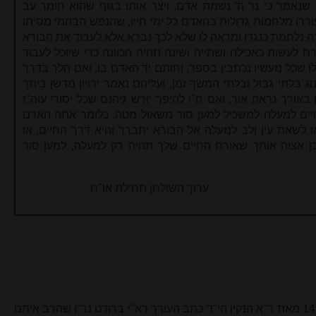
נאמר כי נר ה' נשמת אדם, ויצר אותו בגוף שהוא חומר עב
עוררו מלחמות גדולות בהאדם כל ימי חייו, שהנפש הבהמי מסיתו
ה נלחמת כנגדו ומראה לו שלא לכך נברא אלא לעבוד את הבורא
 לעשות כאכילה ושתייה ושינה תהיה הכוונה כדי שיוכל לעבוד
לו שכל מעשיו נכתבין בספר, וחותם יד האדם בו, ואם הלך בדרך
ג בלתי גבול ובלתי המשך זמן, ועליהם נאמר ירויון מדשן ביתך
באורך נראה אור, ואם ח"ו להיפך יורש גיהנם שכל יסורי עוה"ז
 חיים למעלה למשכיל למען סור משאול מטה, כלומר אתה האדם
ו לשאת עין ולב למעלה אל הבורא יתברך והיא דרך החיים, או
ן אצוה אותך שאורח החיים שלך תהיה רק למעלה, למען סור
ן תחילת או"ח
במבוא לספר 'תערוך לפני שולחן' עמ' 14 מאת ר"א הנקין הי"ד כתב העורך רא"י ברודט נר"ו שהרב איתם