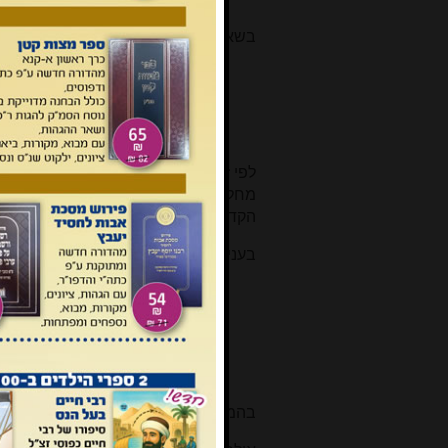
בשאלה האם פוסקים כזוהר נגד הגמרא כ
מקובלני שאי אפשר להיות הזוה
פסוק בגמרא גם הזוהר סבירא ליה
לפי זה לעולם צריך לנהוג כמו הגמרא, 
מחלוקת והזוהר מצדד כאחת הדעות. בד
הקדוש אינו מחולק בשום מקום עם הגמרא
בעניין התפילין של רש"י ור"ת כותב רי"מ 
אף שבחיבורים מן דינים והלכות 
ובפרט שבעוונותינו אין אתנו ש
הבנתינו...
בהמשך הוא מקדיש כמה סעיפים לבירור מ