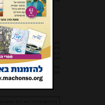
אולם ההלכה גוברת על הקבלה. ביו"ד סי'
גיד הנשה יש אוסרים אותו בהנ
ובזוהר וישלח אוסרו בהנאה, אך
דאסור בהנאה, ואין הלכה כמותו.
ליזהר.
למנהגים שנתייסדו על פי הקבלה מתייח
גדולים צווחו על זה, מ"מ כן המנהג בכ
ובאו"ח סי' רמ סע' יח הוא כותב: "אף ש
האמיתית ובזוהר" וכו'.
עלה בידינו שכמו רבים מגדולי ליטא ע
באופן שלא היה גלוי לרבים, אך הדברים
ברא הקדוש ברוך הוא ביום השישי את