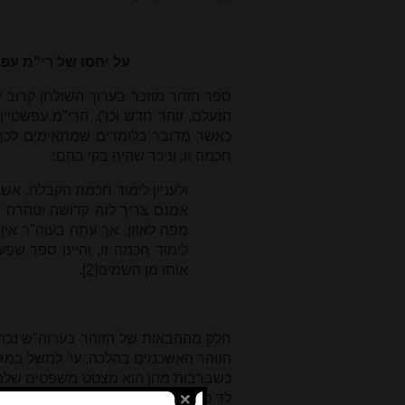
על יחסו של רי"מ עפש
ספר הזהר מוזכר בערוך השולחן קרוב למ
הנעלם, זוהר חדש וכו'). הרי"מ עפשטיי
כאשר מדובר בלומדים שמתאימים לכך.
חכמה זו, וניכר שהיה בקי בהם:
ולעניין לימוד חכמת הקבלה, אשרי
אמנם צריך לזה קדושה וטהרה זרי
מפה לאוזן, אך עתה בעוה"ר אין
לימוד חכמה זו, והיינו ספר שפע
אותו מן השמים
[2]
.
חלק מההבאות של הזוהר בערוה"ש נכתב
הזוהר האשכנזים בהלכה, עי' למשל במג"
כשברבות מהן הוא מצטט משפטים שלמים מ
לד ס"ק ז-ט הוא מזכיר מדרש נעלם שדיב