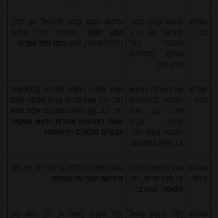
שורש
וּרְכוּשׁ לָהֶם יִבְזוֹר
וּרְכוּשׁ לָהֶם יִבְזוֹר (דניאל יא, כד),
בזר
(דניאל יא, כד).
כמו יפזור
. והכבד: בִּזַּר עַמִּים
והכבד: בִּזַּר
(תהילים סח, לא),
כמו פזר עמים
.
עַמִּים (תהילים
סח, לא).
שורש
וענין אחר: וַיִּמָּצֵא
וענין אחר: וַיִּמָּצֵא הַגָּבִיעַ (בראשית
גבע
הַגָּבִיעַ (בראשית
מד, יב), וְאֶת גְּבִיעִי גְּבִיעַ הַכֶּסֶף (שם
מד, יב), וְאֶת
מד, ב)...
[8]
והוא כמו כוס
אבל הוא
גְּבִיעִי גְּבִיעַ
עשוי בתכונה אחרת, והוא שאמר
הַכֶּסֶף (שם מד,
גְּבִעִים מְלֵאִים יַיִן וְכֹסוֹת
ב), והוא כמו כוס.
שורש
וְגַם נַפְשָׁם בָּחֲלָה
וְגַם נַפְשָׁם בָּחֲלָה בִי (זכריה יא, ח),
בחל
בִי (זכריה יא, ח),
פירושו
קצה
או מאסה
.
כלומר
, קצה
בי
.
שורש
יֶתֶר הַגָּזָם (יואל
יֶתֶר הַגָּזָם (יואל א, ד), הוא מין