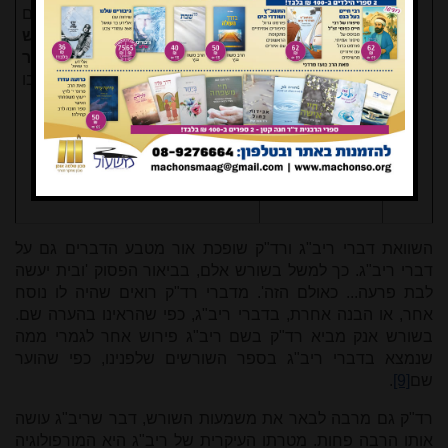
צואתם.
וכן בענין הזה
הַצֶּאֱצָאִים
צְפִיעֵי הַבָּקָר
וְהַצְּפִעוֹת (ישעיהו כב, כד),
פירוש
(יחזקאל ד,טו)
הבנים והבנות וכאילו אמר
צואתם.
הצאצאים והצאצאות.
ו
אמר בו
הַצֶּאֱצָאִים
התרגום 'בניא ובני בניא'.
וְהַצְּפִעוֹת (ישעיה
כב, כד) אמר בו
התרגום 'בניא
ובני בניא'.
השוואת דברי ריב"ג ורד"ק שופכת אור מטבע הדברים גם על
דברי ריב"ג. כך למשל בשורש אלם, בביאור הפסוק 'ובית יעשה
לבת פרעה... כאולם הזה'. מדברי רד"ק רואים שהיה לו נוסח
אחר, או הבנה אחרת, בדברי ריב"ג, כפי שהראינו בהערה שם.
בשורש אנק מביא רד"ק בשם ריב"ג פירוש אחר לגמרי ממה
שנמצא בדברי ריב"ג בספר השורשים שלפנינו, כפי שהוער
שם
[9]
.
רד"ק גם מרבה לבאר את משמעות השורש, דבר שריב"ג עושה
אותו הרבה פחות. מטרתו העיקרית של ריב"ג היא המורפולוגיה