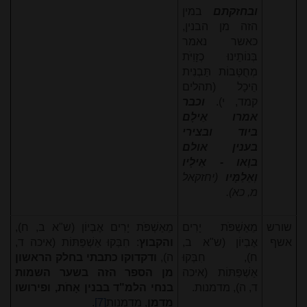
ובחזקתם
במין
הזה מן הבנין,
כאשר נאמר
בְּנוֹתֵינוּ כְזָוִיֹּת
מְחֻטָּבוֹת תַּבְנִית
הֵיכָל (תהלים
קמד, י).
וכבר
אמרו אֵילָם
ביוד ובצירי
בענין אולם
בוָאו - אֵילָיו
וְאֵלַמָּיו
(יחזקאל
מ, כא).
שורש
מֵאַשְׁפֹּת יָרִים
מֵאַשְׁפֹּת יָרִים אֶבְיוֹן (ש"א ב, ח),
אשף
אֶבְיוֹן (ש"א ב,
והקבוץ
: חִבְּקוּ אַשְׁפַּתּוֹת (איכה ד,
ח), חִבְּקוּ
ה),
ודקדוקו כתבתי בחלק הראשון
אַשְׁפַּתּוֹת (איכה
מן הספר הזה בשער השמות
ד, ה), מדמנות.
בנחי הלמ"ד בבנין אָחֹת, ופירושו
מדמן
, מדמנות
[7]
.