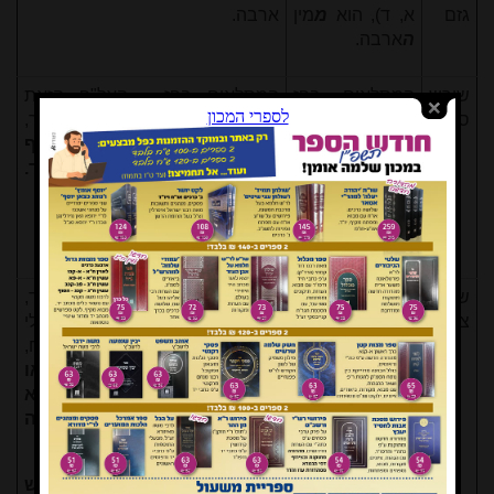
גזם
א, ד), הוא
מ
מין
ארבה.
ה
ארבה.
שורש
הַמְסֻלָּאִים בַּפָּז
הַמְסֻלָּאִים בַּפָּז - האל"ף הזאת
סלא
(איכה ד, ב)
תמורת ה"א לֹא תְסֻלֶּה בְּכֶתֶם אוֹפִיר,
האלף הזאת
או תהיה האל"ף שרשית כאל"ף
תמורת ה"א לֹא
קרא, ויהיה סלא וסלה ענין אחד.
תְסֻלֶּה בְּכֶתֶם
ופירוש 'המסולאים' - הנערכים
אוֹפִיר (איוב כח,
בפז.
טז).
שורש
כִּי מִשֹּׁרֶשׁ נָחָשׁ
כִּי מִשֹּׁרֶשׁ נָחָשׁ יֵצֵא צֶפַע (ישעיהו יד,
צפע
יֵצֵא צֶפַע (ישעיה
כט),
בסגול
. וּכְצִפְעֹנִי יַפְרִשׁ (משלי
יד, כט), וּכְצִפְעֹנִי
כג, לב), נְחָשִׁים צִפְעֹנִים (ירמיהו ח,
יַפְרִשׁ (משלי כג,
יז),
פירושו נחשים וצפעונים. או
לב), בֵּיצֵי צִפְעוֹנִי
יהיה צפעונים תאר לנחשים והוא
(ישעיה נט, ה)
שיהיה הצפעוני הנחש הקשה
נְחָשִׁים צִפְעֹנִים
והעז.
(ירמיה ח, יז)
צְפִיעֵי הַבָּקָר (יחזקאל ד, טו),
פירוש
ידוע
.