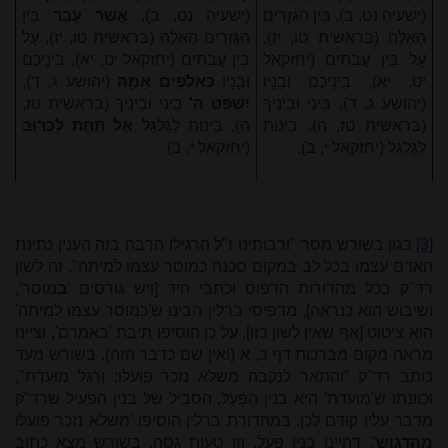
(ישעיה נט, ב), בֵּין הַגְּזָרִים
(ישעיה נט, ב),
אֲשֶׁר עָבַר
בֵּין
הָאֵלֶּה (בראשית טו, יז),
הַגְּזָרִים הָאֵלֶּה (בראשית טו, יז), עַל
עַל בֵּין עֲבֹתִים (יחזקאל
בֵּין עֲבֹתִים (יחזקאל יט, יא), בֵּינֵיכֶם
יט, יא), בֵּינֵיכֶם וּבֵנָיו
וּבֵנָיו
כְּאַלְפַּיִם אַמָּה
(יהושע ג, ד),
(יהושע ג, ד), בֵּינִי וּבֵינֶיךָ
יִשְׁפֹּט ה'
בֵּינִי וּבֵינֶיךָ (בראשית טז,
(בראשית טז, ה), בֵּינוֹת
ה), בֵּינוֹת לַגַּלְגַּל
אֶל תַּחַת לַכְּרוּב
לַגַּלְגַּל (יחזקאל י, ב).
(יחזקאל י, ב).
[3]
כגון בשורש מסר "ורבותינו ז"ל הרגילו הרבה בזה הענין נתינת
האדם עצמו בכל לב במקום סכנה כמוסר עצמו למיתה", זה לשון
רד"ק בכל מהדורות הדפוס וכתבי היד [ויש גורסים '
ב
מוסר',
ושיבוש הוא כנראה], מדפיסי ברלין הבינו ש'כמוסר עצמו למיתה'
הוא ציטוט [אף שאין לשון כזו], על כן הוסיפו תיבת 'באמרם', וציינו
מראה מקום מברכות דף כ, א (ואין שם כדבר הזה). בשורש מעד
כותב רד"ק "והתאר לנקבה משלא נזכר פועלו: וְרֶגֶל מוּעָדֶת",
וכוונתו ש'מועדת' היא בנין הָפְעַל, הסביל של בנין הפעיל שרד"ק
מדבר עליו קודם לכן. במהדורת ברלין הוסיפו 'משלא נזכר פועלו
מהדגוש
', דהיינו בנין פֻּעַל, וזו טעות גסה. בשורש מצא כתוב