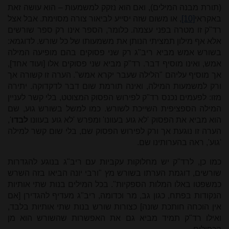
(תורת מבנה המילים), ואם הוא נזקק למשמעות – הוא עושה זאת
באקראי
[10]
, או משום שזה יסייע לביאור צורה מסוימת. אבל אצל
רד"ק זו מטרה בפני עצמה. כלומר, הספר אינו רק ספר שורשים
אלא אף מילון תמציתי הנותן את משמעותו של כל שורש. לדוגמא:
בשורש אמש מביא ריב"ג רק שני פסוקים בהם מופיעה המילה
אמש, ואינו מוסיף דבר. רד"ק מביא שני פסוקים אלו [ועוד אחד],
אך מוסיף עליהם "הלילה שעבר יקרא אמש". הערה זו קשורה אך
ורק למשמעות המילה, ואינה תורמת שום דבר לדקדוקה. יתירה
מזו: לפעמים נכנס רד"ק לפירוש הפסוק המצוטט, בלי קשר לעניין
המילה הספציפית השייכת לשורש. כמו למשל בשורש גוע, שם
הוא מביא את הפסוק 'לא גוע בעוונו' ומפרש 'לא גוע בעוונו
לבדו
',
הערה זו נוגעת אך ורק לפירוש הפסוק שם, בלי שום קשר למילה
'גוע', ראה בהערותינו שם.
כמו כן, לרד"ק יש מחלוקות עקביות עם ריב"ג בנוגע להגדרות
שורשים, דוגמת הערתו בשורש מץ "ורבי יונה הביאו בזה השרש
כמשפטו באלו המלות הספקיות". בכל המילים בנות שתי אותיות
הנקודות בפתח, כגון גב, מר וכדומה, ריב"ג מעדיף להגדירן [אם
אין הוכחה חותכת שונה] כצורות שורש בנות שתי אותיות בלבד,
ואילו רד"ק תמיד מביא גם את האפשרות שהשורש הוא מן