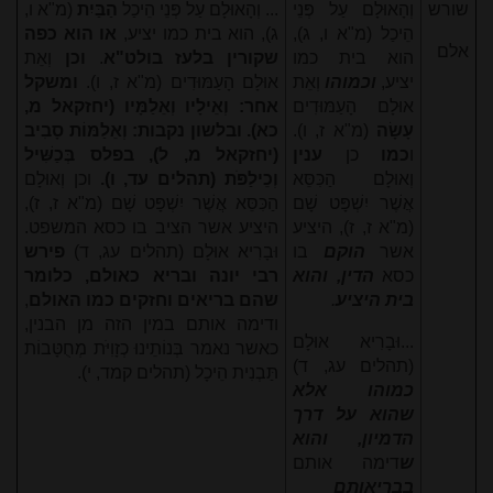
שורש
וְהָאוּלָם עַל פְּנֵי
... וְהָאוּלָם עַל פְּנֵי הֵיכַל
הַבַּיִת
(מ"א ו,
הֵיכַל (מ"א ו, ג),
ג), הוא בית כמו יציע,
או הוא כפה
אלם
הוא בית כמו
שקורין בלעז בולט"א
.
וכן
וְאֵת
יציע,
וכמוהו
וְאֵת
אוּלָם הָעַמּוּדִים (מ"א ז, ו).
ומשקל
אוּלָם הָעַמּוּדִים
אחר: וְאֵילָיו וְאֵלַמָּיו (יחזקאל מ,
עָשָׂה
(מ"א ז, ו).
כא). ובלשון נקבות: וְאֵלַמּוֹת סָבִיב
ו
כמו
כן
ענין
(יחזקאל מ, ל), בפלס בְּכַשִּׁיל
וְאוּלָם הַכִּסֵּא
וְכֵילַפֹּת (תהלים עד, ו).
וכן וְאוּלָם
אֲשֶׁר יִשְׁפָּט שָׁם
הַכִּסֵּא אֲשֶׁר יִשְׁפָּט שָׁם (מ"א ז, ז),
(מ"א ז, ז), היציע
היציע אשר הציב בו כסא המשפט.
אשר
הוקם
בו
וּבָרִיא אוּלָם (תהלים עג, ד)
פירש
כסא
הדין, והוא
רבי יונה ובריא כאולם, כלומר
בית היציע
.
שהם בריאים וחזקים כמו האולם
,
ודימה אותם במין הזה מן הבנין,
...וּבָרִיא אוּלָם
כאשר נאמר בְּנוֹתֵינוּ כְזָוִיֹּת מְחֻטָּבוֹת
(תהלים עג, ד)
תַּבְנִית הֵיכָל (תהלים קמד, י).
כמוהו אלא
שהוא על דרך
הדמיון, והוא
ש
דימה אותם
בבריאותם