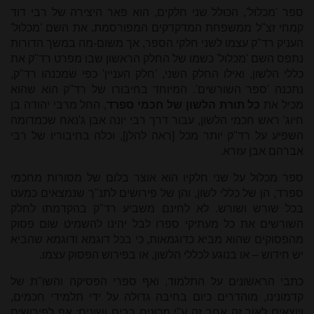
ספר 'מכלול', הכולל שני חלקים, הוא פאר היצירה של רבי דוד
קמחי זצ"ל ממשפחת המדקדקים המפורסמת. את השם 'מכלול'
העניק רד"ק עצמו לשני חלקי הספר, אך משום-מה במשך הדורות
נתפס השם 'מכלול' כשמו של החלק הראשון שבו מפרט רד"ק את
כללי הלשון, ואילו החלק השני, 'חלק העניין' כפי שמכנהו רד"ק,
נתכנה 'ספר השורשים'. המיוחד בחיבורו של רד"ק הוא שהוא
מכיל את
כל תורת הלשון של חכמי ספרד
, החל מרבי יהודה בן
חיוג' ראש חכמי הלשון, עבור דרך רבי יונה אבן ג'נאח שכמדומה
השפיע על רד"ק יותר מכל [ראה להלן], וכלה בחיבוריו של רבי
אברהם אבן עזרא.
ספר מכלול על שני חלקיו הוא אוצר בלום של מסורות מחכמי
ספרד, הן של כללי לשון, והן של פירושים לתנ"ך שנמצאים כמעט
בכל שורש ושורש. לא לחינם משביע רד"ק בהקדמתו לחלק
השורשים את כל מעתיקי ספרו לבל יהינו להשמיט שום פסוק
מהפסוקים שהוא מביא כדוגמאות, כי בכל דוגמא ודוגמא שהביא
יש חידוש – או בנוגע לכללי הלשון, או בפירוש הפסוק עצמו.
כתבי הראשונים על התלמוד, ואף ספרי הפסיקה והשו"ת של
קדמונינו, מוהדרים כיום בחיבה גדולה על ידי תלמידי חכמים,
ויוצאים לאור זה אחר זה ע"י מכונים רבים ושונים; אף לפירושים