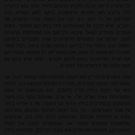
על התורה הייתה עדנה חלקית. התחום היחיד שלא נגעו בו עדיין
כלל בדורנו הוא ספרות הראשונים בחקר לשון הקודש, ובה
ספריהם של ר"י חיוג', רבי יונה אבן ג'נאח, ספרי הדקדוק של
ראב"ע, שלא לדבר על המאוחרים יותר בזמן כגון האפודי, וכולם
עומדים ומחכים לגואל שיבוא וילבישם את המחלצות הראויות
להם, יתרגם את המונחים הדקדוקיים שהיו מקובלים בימיהם
לשפת ימינו, ויבאר את דבריהם במקום הצריך ביאור. חבל מאוד
שהדבר לא נעשה עד היום, שכן כאמור לא רק שנמצא בספריהם
את תורת הקדמונים בנוגע ללשון הקודש - אלא שיש בהם גם
אוצר בלום של פירושים לכל המקרא.
ספר השורשים לרד"ק הוא דוגמא קלאסית למה שנאמר לעיל: אף
שיצא לאור בכמה מהדורות, מהדורת הצילום הנפוצה כבר דורות
היא של דפוס ברלין תר"ז (1847). היא מבוססת על אחת
ממהדורות ונציה (ש"ה, ש"ו, או ש"ז), שאמנם נוסף בהן ניקוד
הפסוקים (במהדורת ברלין צורפו גם 'נימוקיו' של ר' אליהו בחור
על ספר השורשים) - אך בכל הנוגע לאיכות הטקסט מהדורות
ונציה הן הירודות שבכולן, ושיבושים רבים נפלו בהן, שיבושים
שלפעמים סותמים לגמרי את האפשרות להבין את כוונת
המחבר
[1]
, ולפחות מערפלים את כוונת דבריו
[2]
. מהדורת ברלין