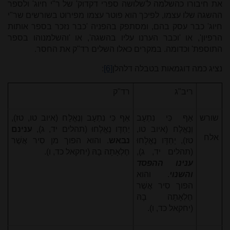
את חיבורו כהשלמה ל'שלושה ספרי דקדוק' של ר"י חיוג' ולספר
ההשגה שלו עצמו, לפיכך הוא פוטר עצמו מפירוט בשורשים שר"י
חיוג' כבר עסק בהם, ומסתפק בהפניה 'כבר נזכר בספר אותות
הרפיון', או 'וכבר הערנו עליו בהשגה', או 'והשלמנוהו בספר
התוספת' וכדומה. במקרים כאלו השלים רד"ק את החסר.
נציג כמה דוגמאות בטבלה דלהלן
[6]
:
ריב"ג
רד"ק
שורש
אַף כִּי נִתְעָב
אַף כִּי נִתְעָב וְנֶאֱלָח (איוב טו, טז),
וְנֶאֱלָח (איוב טו,
יַחְדָּו נֶאֱלָחוּ (תהלים יד, ג),
ענינם
אלח
טז), יַחְדָּו נֶאֱלָחוּ
נבאש
. והוא הפוך מן סִיר אֲשֶׁר
(תהלים יד, ג),
חֶלְאָתָה בָהּ (יחקאל כד, ו).
ענינו ההפסד
והשנוי
. והוא
הפוך סִיר אֲשֶׁר
חֶלְאָתָה בָהּ
(יחקאל כד, ו).