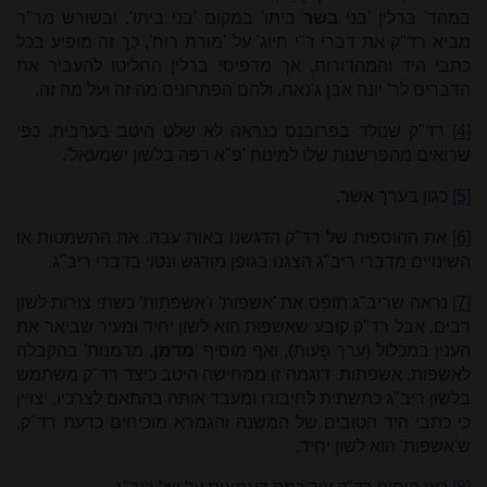
במהד' ברלין 'בני
בשר
ביתו' במקום 'בני ביתו'. ובשורש מר"ר
מביא רד"ק את דברי ר"י חיוג' על 'מורת רוח', כך זה מופיע בכל
כתבי היד והמהדורות, אך מדפיסי ברלין החליטו להעביר את
הדברים לר' יונה אבן ג'נאח, ולהם הפתרונים מה זה ועל מה זה.
[4]
רד"ק שנולד בפרובנס כנראה לא שלט היטב בערבית, כפי
שרואים מהפרשנות שלו למינוח 'פ"א רפה בלשון ישמעאל'.
[5]
כגון בערך אשר.
[6]
את ההוספות של רד"ק הדגשנו באות עבה. את ההשמטות או
השינויים מדברי ריב"ג הצגנו בגופן מודגש ונטוי בדברי ריב"ג.
[7]
נראה שריב"ג תופס את 'אשפות' ו'אשפתות' כשתי צורות לשון
רבים. אבל רד"ק קובע שאשפות הוא לשון יחיד ומעיר שביאר את
הענין במכלול (ערך פָּעוֹת), ואף מוסיף '
מדמן
, מדמנות' בהקבלה
לאשפות, אשפתות. דוגמה זו ממחישה היטב כיצד רד"ק משתמש
בלשון ריב"ג כתשתית לחיבורו ומעבד אותה בהתאם לצרכיו. יצויין
כי כתבי היד הטובים של המשנה והגמרא מוכיחים כדעת רד"ק,
ש'אשפות' הוא לשון יחיד.