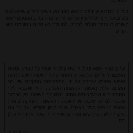
הכפולים.
בעז"ה, במבוא שיודפס בראש ספר השורשים לרד"ק שיצא לאור
בקרוב על ידינו, יכלל עניין זה עם עוד הרבה דברים הנוגעים לספר
השורשים וספר מכלול לרד"ק, לתועלת העוסקים בחוכמת לשון
הקודש.
עַל כֵּן קָרָא שְׁמָהּ בָּבֶל, כִּי שָׁם בָּלַל ה' שְׂפַת כָּל הָאָרֶץ, וּמִשָּׁם
הֱפִיצָם ה' עַל פְּנֵי כָּל הָאָרֶץ. התהוותן של השפות השונות אינה
איפוא מאורע שנגרם על ידי התפזרותם המקרית של בני
האדם, אלא מעשה ההשגחה העליונה הוא שהביא לידי
התפזרות זו שבעקבותיה התהוו הלשונות השונות. אין הכתוב
מספר לנו על טיבה של השפה הראשונה העתיקה ביותר;
אמנם מניחים בעלי האגדה שזוהי לשון הקודש, אך גם אם
חוקרי הלשון החדשים מניחים שהייתה זו שפה אחרת לית לן
בה...
פירוש רד"צ