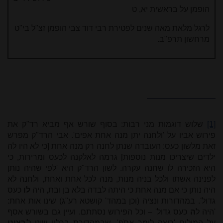
הופמן על בראשית יא, ט
לרגל מלאת מאה שנים לפטירת רבי דוד צבי הופמן זצ"ל בי"ט
מרחשון תרפ"ב.
[1]
שלוש דוגמות מני רבות: בסוף שורש אף מביא רד"ק את
פירוש אביו על 'ולחנה יתן מנה אחת אפים'. אבי הרד"ק מפרש
זאת מלשון כעס: העובדה שנתן לחנה רק מנה אחת [כי לא היו לה
ילדים שיצריכו מנות נוספות] גרמה לאלקנה לכעס ומרירות, כי
היא הזכירה לו שחנה עקרה. לשון הרד"ק היא 'לפי שהיה נותן
לפנינה אשתו ולכל בניה מנות, מנה לכל אחת ואחת, ולחנה לא
היה נותן כי אם מנה אחת כי היתה לבדה בלא בן ובת, היה
לו
כעס
גדול'. במהדורות ונציה (וכן במהד' קושטא רע"ג) שינו אות אחת:
'היה ל
ה
כעס גדול' – וכל הפירוש נסתתם. ועיין גם בשורש אסף
על המילים 'רוצה לומר אָסֹף', שבמהדורת ברלין שינו ל'
רצונו