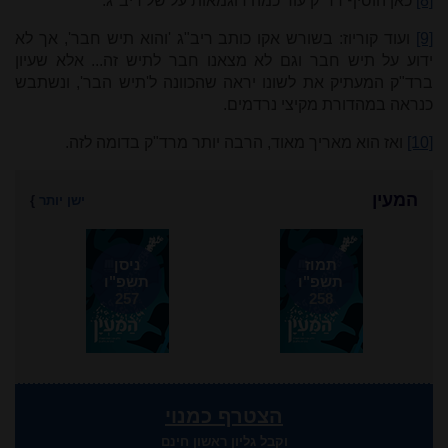
[8]
כאן הוסיף רד"ק עוד כמה דוגמאות על של ריב"ג.
[9]
ועוד קוריוז: בשורש אקו כותב ריב"ג 'והוא תיש חבר', אך לא
ידוע על תיש חבר וגם לא מצאנו חבר לתיש זה... אלא שעיון
ברד"ק המעתיק את לשונו יראה שהכוונה ל'תיש הבר', ונשתבש
כנראה במהדורת מקיצי נרדמים.
[10]
ואז הוא מאריך מאוד, הרבה יותר מרד"ק בדומה לזה.
המעין
ישן יותר
}
תמוז
ניסן
תשפ"ו
תשפ"ו
257
258
הצטרף כמנוי
וקבל גליון ראשון חינם