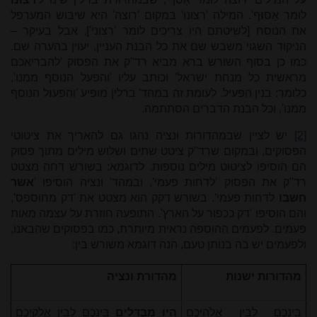
לומר אָס
וּ
ף'. המילה 'רצונו' במקום 'רוצה' היא שיבוש המערפל
את הנוסח [לשיטתם היו צריכים לומר 'רצוני'], אבל בעיקר –
הניקוד השגוי משבש שם את כל הבנת העניין, יעוין בהערה שם.
כמו כן בסוף השורש ברא מביא רד"ק את הפסוק 'להבריאכם
מראשית כל מנחת ישראל' וכותב עליו 'והפֹעל הנוסף ממנו',
כלומר: בנין הפעיל. לעומת זה במהד' ברלין מופיע 'והפע
ו
ל הנוסף
ממנו', וכל הבנת הדברים הסתתמה.
[2]
יש לציין שבמהדורות ונציה נהגו גם להאריך את ציטוטי
הפסוקים, ובמקום שרד"ק ציטט שתים ושלוש מילים מתוך פסוק
הם הוסיפו לציטוט מילים נוספות. לדוגמא: בשורש דחה מצטט
רד"ק את הפסוק 'לדחות פעמי', ובמהד' ונציה הוסיפו '
אשר
חשבו
לדחות פעמי'. בשורש דקק הוא מצטט את 'דק מחוספס',
והם הוסיפו 'דק ככפור על הארץ'. התופעה חוזרת על עצמה מאות
פעמים. לפעמים ההוספה נראית מיותרת, כמו בפסוקים שהבאנו,
ולפעמים יש בה בנותן טעם, הנה דוגמא משורש בין:
מהדורות ישנות
מהדורת ונציה
בֵּינֵכֶם לְבֵין אֱלֹהֵיכֶם
הָיוּ מַבְדִּלִים
בֵּינֵכֶם לְבֵין אֱלֹקֵיכֶם