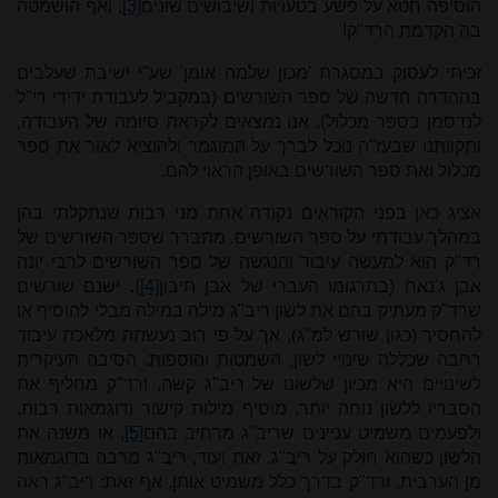
הוסיפה חטא על פשע בטעויות ושיבושים שונים
[3]
, ואף הושמטה
בה הקדמת הרד"ק!
זכיתי לעסוק במסגרת 'מכון שלמה אומן' שע"י ישיבת שעלבים
בההדרה חדשה של ספר השורשים (במקביל לעבודת ידידי רי"ל
לנדסמן בספר מכלול). אנו נמצאים לקראת סיומה של העבודה,
ותקוותנו שבעז"ה נוכל לברך על המוגמר ולהוציא לאור את ספר
מכלול ואת ספר השורשים באופן הראוי להם.
אציג כאן בפני הקוראים נקודה אחת מני רבות שנתקלתי בהן
במהלך עבודתי על ספר השורשים. מתברר שספר השורשים של
רד"ק הוא למעשה עיבוד והנגשה של ספר השורשים לרבי יונה
אבן ג'נאח (בתרגומו העברי של אבן תיבון
[4]
). ישנם שורשים
שרד"ק מעתיק בהם את לשון ריב"ג מילה במילה מבלי להוסיף או
להחסיר (כגון שורש למ"ג), אך על פי רוב נעשתה מלאכת עיבוד
רחבה שכללה שינויי לשון, השמטות והוספות. הסיבה העיקרית
לשינויים היא מכיון שלשונו של ריב"ג קשה, ורד"ק מחליף את
הסבריו ללשון נוחה יותר, מוסיף מילות קישור ודוגמאות רבות,
ולפעמים משמיט עניינים שריב"ג מרחיב בהם
[5]
, או משנה את
הלשון כשהוא חולק על ריב"ג. זאת ועוד, ריב"ג מרבה בדוגמאות
מן הערבית, ורד"ק בדרך כלל משמיט אותן. אף זאת: ריב"ג ראה