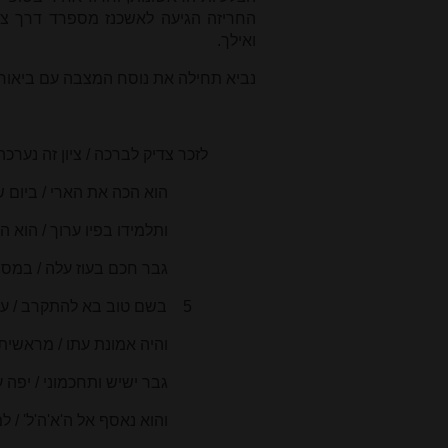
החריזה הגיעה לאשכנז מספרד דרך צ
ואילך.
נביא תחילה את נוסח המצבה עם ביאור
לזכר צדיק לברכה
/ ציון זה
נערכה 
הוא הכה את הארי / ביום שלג
ותלמידו
בפיו ערוך / הוא הר
גבר חכם בעוז
עלה / במסי
5 בשם טוב בא להתקרב / עבודתו עדי ערב / ערב ובקר הטרים
והיה אמונת עתו
/ מראשיתו
גבר ישיש ותחכמוני
/ יפה ע
והוא נאסף אל ה'א'ה'ל' / למחזת