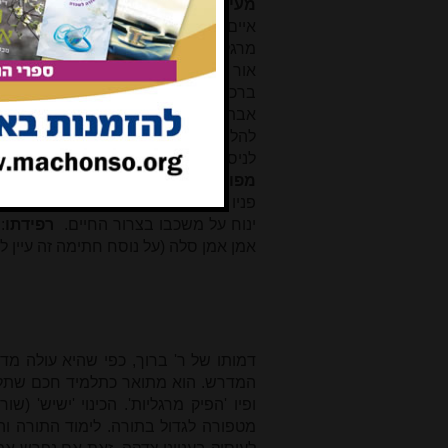
מעיין
: מקור מים נובע, והכוונה לדברים
איים ייחלו').
מפיק נופך וספירים
: פי
מרגליות', ושמות כח, יח: 'נופך ספיר ויהלו
אור צדקתו של ר' ברוך, ע"פ יחז' לא, ח
ברכות יח ע"א: 'אלו צדיקים שבמיתתן נ
אבתיך יהיו בניך תשיתמו לשרים בכל הא
להלן). 13
ויהי בחדש הראשון
: ע"פ שמו
לניסן (בשנת מ"א לאלף השישי). וכנראה 
מפוארים
: ונס ליחו בפטירתו, והלשון ע"
פניו המפוארים (או: פסקו דברי תורתו). 4
ינוח על משכבו בצרור החיים.
רפידתו
:
אמן אמן סלה (על נוסח חתימה זה עיין לה
דמותו של ר' ברוך, כפי שהיא עולה מ
המדרש. הוא מתואר כתלמיד חכם שתלמוד
מטפורה לגדול בתורה. לימוד התורה ו