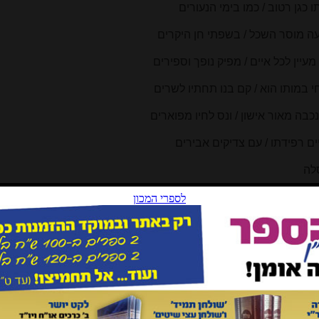
 כגן רטוב / כמו בימי הנעורים
מעיין לכל איים / מפיק נופך וספירים
חי במותו הוא
/ קם בנו תחתיו לשרים
ור אישון / ונס לחיו מפוארים
ידתו / עם צדיקים אבירים
 צדיק זה לברכה, ע"פ משלי י, ז.
ציון זה
: מצבה זו.
נערכה
: הוקמה
.
עלֵי
: בגלל. 2
הוא הכה את הארי ביום שלג
: ע"פ שמ"ב כג, כ:
ב)... והוא ירד והכה את הארי בתוך הבֹּאר ביום שלג'. ונדרש על
יש חי, אטו כולי עלמא בני מתי נינהו? [וכי רק הוא איש חי?] אלא,
 והוא ירד והכה את הארי בתוך הבור ביום השלג... דתנא סיפרא דבי
ם' ביום חורף]. והכוונה שר' ברוך היה כבניהו בן יהוידע, שהתמיד
ז שהתמיד בלימודו גם בימות החורף הקרים).
שלג בְּרִי
: שלג של