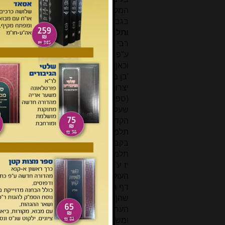
המלאך 'בְּרִי', האחראי על הגשמים (ועיי
בגבורים'. גבורי החיל הם תלמידי החכמ
ותלמידו
: נראה שצ"ל 'ותלמודו' (וכותב 
רבי אלעזר בר רבי יוסי'. והכוונה שר' 
וכאן הכוונה שדמותו התעצמה בזכות מעש
'בן מאיר זכור לטוב' (ועיין להלן). 4
גבר ח
יצרו (ויקרא רבה כג, יא [מהדורת מרגלי
(ספרי דברים שמג, מהדורת פינקלשטיין, עמ' 398, 
שעלה לגן עדן.
ליושבי גנים חברים
: אל
הקדוש ברוך הוא לעשות סעודה לצדיקים 
תלמידי חכמים, שנאמר (שיה"ש ח, יג)
בקביעות במסילה העולה אל בית המדרש
תלמידי החכמים שבבית המדרש בבבלי שבת
יז ע"א: 'אשרי מי שגדל בתורה ועמלו ב
העולם'.
בא להתקרב
: בא לחיי עולם 
דף רכג): 'יצא אדם לפעלו ולעבודתו עד
שהן עתידין לקבל שכרן.'
הִטרים
: הקדי
הערב. 6
והיה אמונת עתו
: היה עוסק 
ומשנה ומלמד מהן יראת שמים ומעשה הטוב