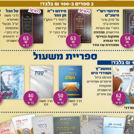
עתו
: בכל עת.
מראשיתו עד אחריתו
: במשך כל חייו.
אשר קבע
:
ים
: בכל יום. 7
ישיש ותחכמוני
: תלמיד חכם שהאריך ימים, ע"פ
 תבונה'. ורומז גם לכך שהיה צנוע כדוד המלך, שעליו נדרש הביטוי
, ע"ב: 'תחכמני – אמר לו הקדוש ברוך הוא, הואיל והשפלת עצמך
 שעסק בתורה והיה משפיל עצמו (ע"פ שמ"א טז, יב).
היה אדיר
8
והוא נאסף אל האהל
: נאסף לקברו. ונקוד מעל מילת 'האהל'
, ועיין להלן.
למחזת טוב אור יהל:
ר' ברוך יזכה
ון לצדיקים בגן עדן. ואפשר שצ"ל 'למחזה', וכותב המצבה כתב
 כו: 'אם אראה אור כי יהל'.
עם משכילים מזהירים
: עם תלמידי
ירו כזהר הרקיע'. 9
וּמָצָא חן ושכל טוב:
זכה לקיים את הנאמר
ֵיבתו:
בזקנותו.
כגן רָטוֹב
: כשהייתה נפשו רעננה כגן רטוב. הביטוי
מחזור ויטרי מהדורת הורוויץ,
סימן רז, עמ'
ירותו הייתה נפשו רעננה, וגם אז מצא חן ושכל טוב. 10
בני דורו
וסר ותורה.
מכלכל
: מפרנס, והכוונה מלמד.
בדיעה מוסר השכל
:
.. לקחת מוסר השכל', וע"פ נוסח ברכת חונן הדעת (אשכנז): 'דעה
י שפתיו היפים, ע"פ תהל' מה, ג: 'יפיפית מבני אדם הוצק חן
פ משלי כ, טו: 'וכלי יקר שפתי דעת'). 11
פרי צדיק
: ע"פ משלי יא,
ל: 'פרי צדיק עץ חיים'. ונדרש בבראשית רבה ל, ו (מהדורת תיאודור ואלבק, עמ' 271): 'מה הן פירות הצדיק,
: ע"פ משלי י, יא: 'מקור חיים פי צדיק', והכוונה לדברי התורה של ר'
צדיק' יחד עם פסוק עם 'פרי צדיק' [הערת פרופ' אליצור]).
פרץ