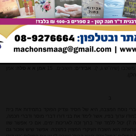
 שלימד.
לכל איים
: לקרובים ולרחוקים (השווה יש' מב, ד: 'ולתורתו
ו מפיק מרגליות. והלשון ע"פ בבלי קידושין לט ע"ב: 'פה שהפיק
ם'. 12
ארזים לא עממוהו
: צדיקים גדולים לא הִכְהוּ בגן עדן את
: 'ארזים לא עממהו בגן אלהים'.
כאילו חי במותו הוא
: ע"פ בבלי
קראו חיים'.
קם בנו תחתיו לשרים
: על פי תהל' מה, יז: 'תחת
רץ'. והכוונה שמהר"ם בנו המשיך את דרכו בהנהגת התורה (ועיין
ת מ, יז 'ו
יהי בחדש הראשון
בשנה השנית
באחד לחדש
', והכוונה
רומז לא' בניסן, עיין להלן.
מאור אישון
: מאור העין.
ונס לחיו
פ דבר' לד, ז 'לא נס ליחו', והכוונה שבמותו של ר' ברוך יבשה לחות
1
יהי שלום מנוחתו
: תהא מנוחתו שלום.
צרור חיים רפידתו
:
 משכבו (שיה"ש ג, י).
אבירים
: חשובים. 15
אמן א א סלה
: אמן
לן).
ב
דברי נוסח המצבה, היא של חסיד וצדיק הפוקד בתמידות את בית
ו ערוך בפיו, אשר לימד את בני דורו דברי מוסר ודברי חכמה,
ופיו 'הפיק מרגליות'. הכינוי 'ישיש' (שורה 7) יכול ללמד שר' ברוך זכה לאריכות ימים, אם כי אפשר שזו
הוראתה הוא השבח העיקרי המצוין במצבה. אפשר שיש אזכור גם