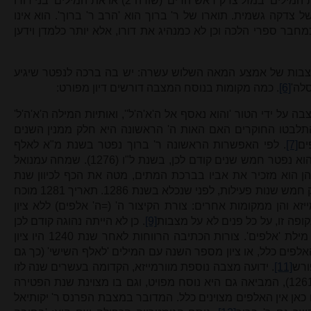
לעיסוק בענייני צדקה, זאת אם נפרש את המילים 'במזל צדק ראש הרים' (שורה 2) או את המילים 'בני דורו
) גם במשמעות של צדקה גשמית. תוארו של ר' ברוך הוא 'הרב ר' ברוך'. הוא אינו
חבר ספרי הלכה וכן לא כמנהיג את דורו, אלא יותר כלמדן וידען
צבות של אמצע המאה השלוש עשרה: יש בה ברכה לנפטר שיגיע
סלה'
[6]
. כמה מקומות בנוסח המצבה דורשים דיון מפורט:
 על ידי הטור 'והוא נאסף אל ה'א'ה'ל'', ואותיות המילה ה'א'ה'ל'
 התלבטו החוקרים האם האות ה' הראשונה היא חלק ממנין השנים
ים
[7]
. לפי האפשרות הראשונה ר' ברוך נפטר בשנת מ"א לאלף
השישי (1281), ולפי האפשרות השנייה הוא נפטר חמש שנים קודם לכן, בשנת ל"ו (1276). שמחה עמנואל
ן הוא מזכיר את אביו בברכת המתים, מטה את הכף לכיוון שנת
. אחרי שנה זו נותרו למהר"ם רק חמש שנות פעילות, לפני שנכלא בשנת 1286. תאריך 1281 מוכח
א והן ממקומות אחרים: צורת הקיצור ה' (=ה' אלפים) ללא ציון
ופה זו, על כל פנים לא על מצבות
[9]
. כן לא הייתה נהוגה קודם לכן
צורת הכתיבה ד' (=ד' אלפים) ללא ציון מילת 'אלפים'. צורות הכתיבה הרווחות לאחר שנת 1240 היו ציון
אלפים כלל, או ציון מספר השנה עם המילים 'לאלף השישי' (כך גם
ורש
[11]
. ידועה מצבה נוספת מוורמייזא, הקדומה בעשרים שנה לזו
של ר' ברוך, משנת כ"א לאלף השישי (1261), המביאה גם היא נוסח מפויט, וגם בו מצוינת שנת הפטירה
 כאן אין האלפים מצוינים כלל. המדובר במצבת הפרנס ר' יקותיאל