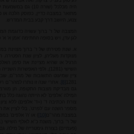
היה מכלכל' (שורה 10
מתואר במצבה כדיין, כפוסק הלכה או כמ
צנוע, היושב דרך קבע בבית המדרש.
המצבה של ר' ברוך עשויה כדוגמת המ
לגן עדן, ויש בסופה החתימה 'אמן א' א' 
א. שנת פטירתו של ר' ברוך מצוינת במצבה
מנוקדות מעליהן, לציון שנת הפטירה.
הרגיל או שהיא מציינת את סימן האלפ
ציין שמיעוט התשובות של מהר"ם, שבה
[8]
1281
גם מבדיקת מצבות התקופה, הן מוורמייז
המילה 'אלפים' לא הייתה נהוגה כלל בתק
מספר השנה עם 'לפרט', בלי לציין את ה
במצבת מהר"ם
[10]
) או 'ה' אלפים' במפ
(פעמיים) בצורת גימטרייה של מילה. גם