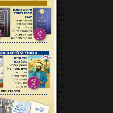
והיה אמונת עתך חוסן' וגו' (ישע' לג, ו).
קבע עיתים ללימוד התורה.
בכל שְׁחָרִ
איוב יב, יב: 'בישישים חכמה וארך ימים
'
תחכמוני'
(שמ"ב כג, ח) בבבלי מו"ק טז
–
תהא כמוני'.
יפה עין ואדמוני
: כדוד
באדירים
: ר' ברוך היה גדול שבגדולים. 
כרמז לשנת פטירתו, היא שנת מ"א לאלף השישי (1281)
למחזה של אור יהל (מאיר), האור הצפ
בטעות 'למחזת'. 'אור יהל' ע"פ איוב לא,
החכמים, ע"פ דנ' יב, ג: 'והמשכילים יזה
במשלי ג, ד: 'וּמְצָא חן ושכל טוב' וכו'.
בשֹ
'גן רטוב' נמצא בשירים ובפיוטים (עיין מילון בן יהודה עמ' 6560; 
186, ועוד).
כמו בימי הנעורים
: גם בצע
היה מכלכל
: היה מלמד את בני דורו מ
ע"פ משלי א, ב-ג: 'לדעת חכמה ומוסר .
בינה והשכל' (ועוד).
בשפתי חן
: בדבר
בשפתותיך'.
היקרים
: החשובים (אולי ע"
חיים, מצות ומעשים טובים'.
מקור חיים
ברוך (ויש כאן התכה של פסוק עם 'פי 