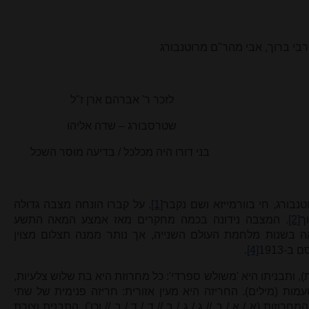
בי ברוך, אבי מהר"ם מרוטנבורג
לזכר ר' אברהם אֹרן ז"ל
– שדה אליהו
כלכל / בדיעה מוסר השכל
נבורג, חי בוורמייזא ושם נקבר
[1]
. על קברו הונחה מצבה גדולה
ך
[2]
. המצבה נידונה בכמה מחקרים מאז אמצע המאה התשע
 בשנות מלחמת העולם השנייה, אך נותר ממנה תצלום מצוין
-1913
[4]
.
14 מחרוזות (שורות), ותבניתו היא 'משולש ספרדי': כל מחרוזת היא בת שלוש צלעיות,
ות (מילים). החריזה היא מעין אזורית: חריזה פנימית של שתי
וזות (א / א / ב // ג / ג / ב // ד / ד / ב // וכו'). התבנית וצורת