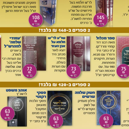
ן להלן).
נשא לעזרת צור בגיבורים
: ע"פ שופטים ה, כג: 'לעזרת ה'
ים, ור' ברוך נשא בעול לעזרת ה', והכוונה ללימוד התורה. 3
המצבה טעה). וע"פ בבלי מעילה יז ע"א (ועוד): 'תלמוד ערוך בפיו של
ברוך זכר את תלמודו והוא היה סדור בפיו.
במזל צדק ראש הרים
:
ע"פ בראשית רבה מב (מג) ג (מהדורת תיאודור ואלבק, עמ' 418) בעניין אברהם: '...מזל צדק היה מאיר לו'.
י אמת וצדק. אותיות 'במזל' נקודות מעליהן לסימון ראשי תיבות:
כם בָּעוֹז:
משלי כד, ה, ונדרש על בועז, שבעוז ובחכמה נתגבר על
ות, עמ' תקמה]). וכאן נראה שר' ברוך היה חכם בתורה שנקראת עוז
ועוד).
עלה במסילה העולה
: לשון דהי"א כו, טז, והכוונה
 הצדיקים היושבים בגן עדן, על פי בבלי בבא בתרא עה ע"א: 'עתיד
מבשרו של לויתן, שנאמר: יכרו עליו חברים... ואין חברים אלא
: היושבת בגנים חברים מקשיבים'. ואפשר לפרש שר' ברוך עלה
, והפסוק 'היושבת בגנים חברים מקשיבים' וכו' נדרש בעניין
 סג ע"א, שיהש"ז, ח, יג, ועוד. 5
בשם טוב
: ע"פ בבלי ברכות
תורה ועושה נחת רוח ליוצרו, וגדל בשם טוב ונפטר בשם טוב מן
הבא.
עבודתו עדי ערב
: ע"פ מדרש תהלים קד יח (מהדורת בובר,
י ערב. אמר ר' אסי אלו בני אדם שמתעסקין בתורה מערב עד בוקר,
ם לבוא לבית המדרש, ואולי ר"ל שהקדים להגיע לפני הבוקר ולפני
באמונתו ובלימודו, ע"פ אליהו רבה טו: 'כיון שבא אדם לידי מקרא
, שהן זנין ומפרנסין ומכלכלין אותו עד שיכנס לבית עולמו, שנא'