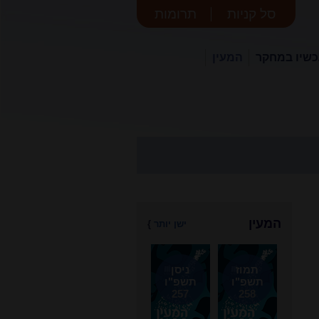
סל קניות
תרומות
שיו במחקר
המעין
המעין
ישן יותר
}
תמוז
ניסן
תשפ"ו
תשפ"ו
257
258