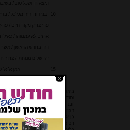
ומצא חן ושכל טוב
/ בשיבתו
10 בני דורו היה מכלכל / בדיעה מוסר השכל / בשפתי חן היקרים
פרי צדיק מקור חיים
/ פרץ 
ארזים לא עממוהו
/ כאילו 
ויהי בחדש הראשון / אשר נכבה מא
יהי שלום מנוחתו / צרור חיים רפ
15 אמן א' א' סלה
ביאור: 1
לזכר צדיק לברכה:
כדי להזכיר
וסודרה, ולשון הנקבה מוסב על המצבה
'ובניהו בן יהוידע בן איש חיל (חי כתי
הצדיקים בבבלי ברכות יח ע"א-ע"ב: 'בן א
בן איש חי - שאפילו במיתתו קרוי חי...
רב ביומא דסיתוא' [ששנה ספר 'תורת כהני
בלימודו גם בתנאים קשים (ואולי רומ