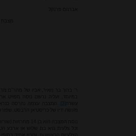
אברהם פרנקל
מצבת ר
שטרסבורג 
בני דורו היה מ
ר' ברוך בר מאיר, אביו של מהר"ם מרוט
במיוחד, ועליה נרשם נוסח מפויט ארו
עשרה
[3]
. המצבה עצמה נהרסה כנראה
מעשה ידיו של כריסטיאן הרבסט, שפורסם ב
נוסח המצבה הוא בן 
וכל צלעית היא בת שלוש או ארבע הטעמ
הצלעיות הראשונות, וחרוז אחיד בסופי המחר