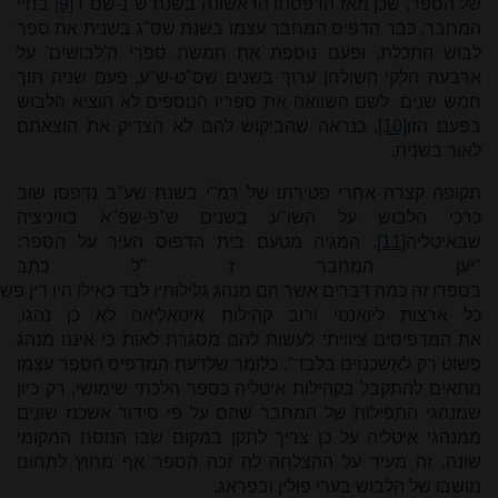
של הספר, שכן מאז הדפסתו הראשונה בשנת ש"נ-שס"ד
[9]
בחיי
המחבר, כבר הדפיס המחבר עצמו בשנת שס"ג בשנית את ספר
לבוש התכלת, ופעם נוספת את חמשת ספרי ה'לבושים' על
ארבעה חלקי השולחן ערוך בשנים שס"ט-ש"ע, פעם שניה תוך
חמש שנים. לשם השוואה את ספריו הנוספים לא הוציא הלבוש
בפעם הזו
[10]
, כנראה שהביקוש להם לא הצדיק את הוצאתם
לאור בשנית.
תקופה קצרה אחרי פטירתו של רמ"י בשנת שע"ב נדפסו שוב
כרכי הלבוש על השו"ע בשנים ש"פ-שפ"א בוויניציה
שבאיטליה
[11]
. המגיה מטעם בית הדפוס העיר על הספר:
"יען
המחבר
ז
"
ל
כתב
בספרו
זה
כמה
דברים
אשר
הם
מנהג
גלילותיו
לבד
כאילו
היו
דין
פשו
כל
ארצות
ליואנטי
ורוב קהילות
איטאליאה
לא
כן
נהגו,
את
המדפיסים
ציוויתי
לעשות
להם מסגרת לאות כי איננו מנהג
פשוט רק לאשכנזים בלבד". כלומר שלדעת המדפיס הספר עצמו
מתאים להתקבל בקהילות איטליה כספר הלכתי שימושי, רק כיון
שמנהגי התפילות של המחבר שהם על פי סידור אשכנז שונים
ממנהגי איטליה על כן צריך לתקן במקום שבו הנוסח המקומי
שונה. זה מעיד על ההצלחה לה זכה הספר אף מחוץ לתחום
מושבו של הלבוש בערי פולין ובפראג.