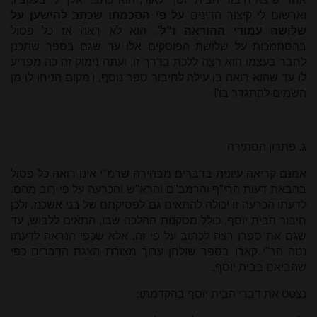
וארשום לי קיצור הדינים
על פי הסכמתו שכתב להישען על
שלושה עמודי ההוראה ז"ל
'. הוא לא ראה אז כל פסול
בהסתמכות על שלושת הפוסקים אלו עד שגם בספר שתכנן
לחבר בעצמו הוא רצה ללכת בדרך זו, ועתה נימוק זה כה מפריע
לו עד שהוא רואה בו עילה לחיבור ספר נוסף, ו'מקום הניחו לו מן
השמים להתגדר בו'!
ג. פתרון הסתירה
אמנם קריאה עיונית בדברים מבהירה שרמ"י אינו רואה כל פסול
בהבאת דעות הרי"ף והרמב"ם והרא"ש והכרעה על פי רוב מהם.
לדעתו הכרעה זו יכולה להתאים גם לפסיקתם של בני אשכנז, ולכן
חיבור הבית יוסף, כולל מסקנות ההלכה שבו, התאים ללבוש, עד
שגם את ספרו רצה לכתוב על פי זה. אלא שכפי הנראה לדעתו
נטה הר"י קארו בספר שולחן ערוך מצורת הצגת הדברים כפי
שהביאם בבית יוסף.
נצטט את דברי הבית יוסף בהקדמתו: