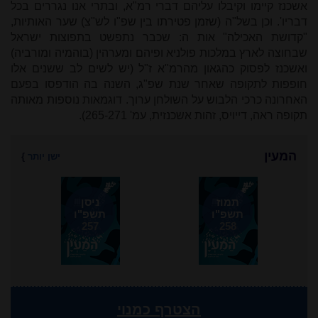
אשכנז קיימו וקיבלו עליהם דברי רמ"א, ובתרי אנו נגררים בכל
דבריו'. וכן בשל"ה (שזמן פטירתו בין שפ"ו לש"צ) שער האותיות,
"קדושת האכילה" אות ה: שכבר נתפשט בתפוצות ישראל
שבחוצה לארץ במלכות פולניא ופיהם ומערהין (בוהמיה ומורביה)
ואשכנז לפסוק כהגאון מהרמ"א ז"ל (יש לשים לב ששנים אלו
חופפות לתקופה שאחר שנת שפ"ג, השנה בה הודפסו בפעם
האחרונה כרכי הלבוש על השולחן ערוך. דוגמאות נוספות מאותה
תקופה ראה, דייויס, זהות אשכנזית, עמ' 265-271).
המעין
ישן יותר
}
תמוז
ניסן
תשפ"ו
תשפ"ו
257
258
הצטרף כמנוי