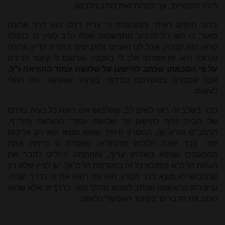
ריבוי הספרים', אך למרות זאת כותב הלבוש:
ברוב הימים ראיתי והתבוננתי כי עדיין דרכו הוא דרך ארוכה
מאוד, כי הוא ז''ל לרוחב התפשטות שכלו הרב לעיין בו בנקלה
קראו הוא קצרה, אבל לנו העניים והאביונים בתורה עדיין ארוכה
וארוכה היא. אז אמרתי אלך לי בעקביו, וארשום לי קיצור הדינים
על פי הסכמתו שכתב להישען על שלושה עמוד ההוראה ז"ל,
אבל אסברם בטעמיהם ובדדמי בקיצור שאפשר, וזה החלי
לעשות.
כבר בשלב זה ראוי לשים לב, שהלבוש אינו רואה כל בעיה בדרכו
של הבית יוסף להישען על שלושת עמודי ההוראה (הרי"ף,
הרמב"ם והרא"ש), החסרון היחיד שהוא מוצא הוא רק אריכות
יתר. בכך שונה הלבוש מהרמ"א, שנקודה זו הייתה אחת
מהפגמים שמצא בשולחן ערוך, ומחמתה החליט לחבר את
הגהות הרמ"א (כמובא כל זה בהקדמת הרמ"א). יש לציין שלא רק
שהלבוש לא מוצא בכך חסרון, הוא עוד רואה את זה כדרך ישרה,
וביצירתו הראשונה שכתב לעצמו מהלך הוא בדרך זו, אלא שהוא
כותב את הדברים 'בקיצור האפשר' כלשונו.