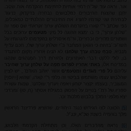
כתוב כתנות אור שרמז בזה לתורה האלוהית, כי נר מצוה ותורה
אור. וראה עוד של"ה רמזי אותיות לחתימת ההקדמה אות שסב.
יתכן שהצגת החיבורים כמלבושים נבחרה בדקדוק, כניגוד
לבחירת שני קודמיו להציג את החיבורים ההלכתיים כמאכלים,
כפי שכתב ר"י קארו בהקדמת השולחן ערוך 'וקראתי שם ספר זה
"שלחן ערוך", כי בו ימצא ההוגה כל מיני
מטעמים
ערוכים בכל
ושמורים סדורים וברורים', ור"מ איסרליש בהקדמתו להגהותיו על
השו"ע: 'בהיות כי הגאון המחבר ב"י ושלחן ערוך שלו, חכם עדיף
מנביא,
טבח טבחו ערך שלחנו
לא הניח אחריו מקום להתגדר
בו, לולי ללקט דברי האחרונים ולהורות דרך המנהגים שנהגו
במדינות אלו,
באתי אחריו לפרוס מפה על שלחן ערוך שחיבר
עליהם
כל פרי מגדים ומטעמים
אשר יאהב האדם' , יש לציין
שהלבוש עצמו משתמש בביטוי זה כלפי ר"י קארו, 'שהוא [=יוסף]
המשביר, בעצמו יקצור יטחון ויאפה ויערוך שולחנו'. שמות עשרת
ספריו של רמ"י בנויים על הפסוק במגילת אסתר (ח, טו) 'ומרדכי
יצא מלפני המלך בלבוש מלכות' וכו'.
[5]
הכוונה לצו הגירוש כנגד היהודים, שהוציא פרדיננד הראשון
מלך בוהמיה בשנת שכ"א, וכנ"ל.
[6]
נראה מהדברים האלו, וכן מתחילת הקדמת הלבוש,