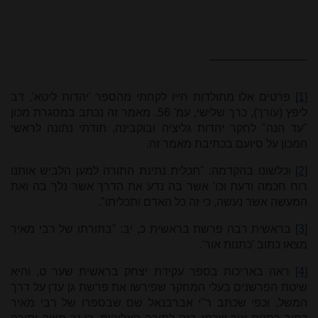
[1]
פרטים אלו מתולדות חייו לקחתי מהספר 'יהדות ליטא', דב
ליפץ (עורך), כרך שלישי, עמ' 56. מאמר זה נכתב במסגרת מכון
"עד הנה" לחקר יהדות גליציה ובוקבינה, תודתי נתונה לראשי
המכון על סיועם בכתיבת מאמר זה.
[2]
וכלשונו בהקדמה: "תכלית נתינת התורה למען הלביש אותנו
רוח חכמה ודעת וכו' אשר בה נדע את הדרך אשר נלך בה ואת
המעשה אשר נעשה, כי זה כל האדם ותכליתו".
[3]
בראשית רבה פרשת בראשית כ, יב: "בתורתו של רבי מאיר
מצאו כתוב 'כתנות אור'.
[4]
ראה באריכות בספר עקידת יצחק בראשית שער ט, והיא
שיטת הפרשנים בעלי המחקר שפירשו את פרשת גן עדן על דרך
המשל, וכפי שכתב ר"י אברבנאל שם שבספרו של רבי מאיר