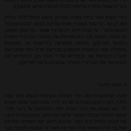
בערים שונות במזרח אירופה (לובלין קרמניץ פראג ופוזנא)
[1]
.
רמ"י הוציא לאור בחייו עשרה ספרים, והשם הכולל לכלל יצירתו
הוא 'לבוש' - כל ספר מספריו פותח בתיבה 'לבוש', 'לבוש התכלת'
ו'לבוש החור' - על אורח חיים, 'לבוש עיר שושן' - על חושן משפט,
וכן הלאה. הסיבה לכך היא תפיסתו של המחבר את דברי התורה
כ'לבוש' לאדם
[2]
, תפיסה ששורשה בדרשנות על הפסוקים
בתחילת ספר בראשית העוסקים בבריאת אדם וחוה שהלבישם
הקב"ה בכותנות עור, ובמדרשו של ר' מאיר הם 'כתנות אור'
[3]
.
כתנות אור אלו הם דברי התורה, שהם לבוש אור לאדם
[4]
.
א. נושא החיבור
לאחר שהתקבלה אצל רמ"י החלטה עקרונית להוציא לאור ספר
הלכה, הוא התבונן בצורכם של בני דורו: מהו הספר שהם זקוקים
לו? הוא מצטט את דברי הבית יוסף בהקדמתו על ריבוי ספרי
פוסקי ההלכה שבלתי אפשרי לדעת את כולם, שבעקבות זה חיבר
את חיבורו הגדול 'בית יוסף'. הלבוש מתאר את השמחה שפרצה
אצל בני דורו כשספר בית יוסף יצא לאור 'כי חשבוהו לקיצור כנגד