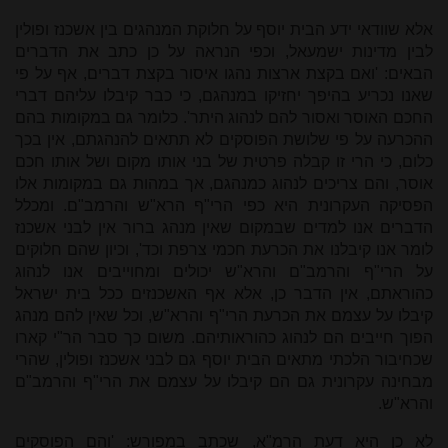
אלא שוודאי ידע הבית יוסף על חלוקת המנהגים בין אשכנז ופולין
לבין מדינות ישמעאל, וכפי הנראה על כן כתב את הדברים
הבאים: 'ואם בקצת ארצות נהגו איסור בקצת דברים, אף על פי
שאנו נכריע בהיפך יחזיקו במנהגם, כי כבר קיבלו עליהם דברי
החכם האוסר ואסור להם לנהוג היתר'. כלומר גם במקומות בהם
ההכרעה על פי שלושת הפוסקים לא תתאים להנהגתם, אין בכך
כלום, כי הרי זו קבלה פרטית של בני אותו מקום ושל אותו חכם
אוסר, והם צריכים לנהוג כמנהגם, אך במהות גם במקומות אלו
הפסיקה העקרונית היא כפי הרי"ף הרא"ש והרמב"ם. ומכלל
הדברים אנו למדים שבמקום שאין מנהג ברור אין לבני אשכנז
לומר אנו קיבלנו את הכרעת חכמי צרפת וכד', וכיון שהם חלוקים
על הרי"ף והרמב"ם והרא"ש יכולים ומחוייבים אנו לנהוג
כהוראתם, אין הדבר כן, אלא אף האשכנזים ככל בית ישראל
קיבלו על עצמם את הכרעת הרי"ף והרא"ש, וכל שאין להם מנהג
הפוך חייבים הם לנהוג כהוראותיהם. משום כך סבר הר"י קארו
שכחיבור הלכתי מתאים הבית יוסף גם לבני אשכנז ופולין, שהרי
מבחינה עקרונית גם הם קיבלו על עצמם את הרי"ף והרמב"ם
והרא"ש.
לא כן היא דעת הרמ"א, שכתב במפורש: 'והם הפוסקים