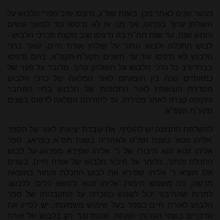
כעשר שנים לאחר מכן, בשנת שפ"ג, נדפסו שוב ספרי הלבוש על
השולחן ערוך בפראג, אך מני אז לא נדפסו עוד למשך ששים
וחמש שנה, עד שנת תמ"ח בה נדפסו שוב מקצת מכרכי הלבוש -
לבוש התכלת ולבוש החור על שולחן אורח חיים. שאר כרכי
הלבוש לא נדפסו עוד עד השנים תקע"ח-תקפ"א, בהם נדפסו
בברדיצ'ב כל כרכי הלבוש על השולחן ערוך. מדובר על פער של
כמאתיים שנה בין הוצאתם לאור המלאה של כרכי הלבוש
מסדרת הוצאותיו לאור התכופות של הלבוש בחיי המחבר
ותקופה קצרה לאחר פטירתו, עד לחזרתם המלאה לדפוס בשנים
תקע"ח תקפ"א.
להשלמת התמונה יש להוסיף, את עובדת יציאתו לאור של הספר
'אליהו זוטא' בשנת תמ"ט ולאחריה בשנת תס"א בפראג, ספר
אליהו זוטא הוא חיבורו של ר' אליהו שפירא מפראג על לבוש
התכלת והחור, כלומר על חיבור הלבוש של אורח חיים. בשנים
אלו הוציא ר' אליהו שפירא את לבוש התכלת והחור בהוצאה
חדשה, בה משמש חיבורו 'אליהו זוטא' כ'נושא כלים' ללבוש.
למרות שהחיבור יכול לשמש כהוכחה על התקבלותו של ספר
הלבוש לאורח חיים כספר בעל שימוש משמעותי, יש לסייג את
הדברים בשתי הערות: האחת, שהמדובר רק בלבוש על אורח