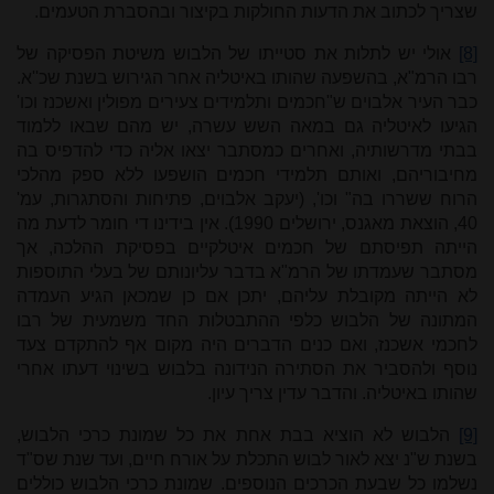
שצריך לכתוב את הדעות החולקות בקיצור ובהסברת הטעמים.
[8]
אולי יש לתלות את סטייתו של הלבוש משיטת הפסיקה של
רבו הרמ"א, בהשפעה שהותו באיטליה אחר הגירוש בשנת שכ''א.
כבר העיר אלבוים ש"חכמים ותלמידים צעירים מפולין ואשכנז וכו'
הגיעו לאיטליה גם במאה השש עשרה, יש מהם שבאו ללמוד
בבתי מדרשותיה, ואחרים כמסתבר יצאו אליה כדי להדפיס בה
מחיבוריהם, ואותם תלמידי חכמים הושפעו ללא ספק מהלכי
הרוח ששררו בה" וכו', (יעקב אלבוים, פתיחות והסתגרות, עמ'
40, הוצאת מאגנס, ירושלים 1990). אין בידינו די חומר לדעת מה
הייתה תפיסתם של חכמים איטלקיים בפסיקת ההלכה, אך
מסתבר שעמדתו של הרמ"א בדבר עליונותם של בעלי התוספות
לא הייתה מקובלת עליהם, יתכן אם כן שמכאן הגיע העמדה
המתונה של הלבוש כלפי ההתבטלות החד משמעית של רבו
לחכמי אשכנז, ואם כנים הדברים היה מקום אף להתקדם צעד
נוסף ולהסביר את הסתירה הנידונה בלבוש בשינוי דעתו אחרי
שהותו באיטליה. והדבר עדין צריך עיון.
[9]
הלבוש לא הוציא בבת אחת את כל שמונת כרכי הלבוש,
בשנת ש"נ יצא לאור לבוש התכלת על אורח חיים, ועד שנת שס"ד
נשלמו כל שבעת הכרכים הנוספים. שמונת כרכי הלבוש כוללים