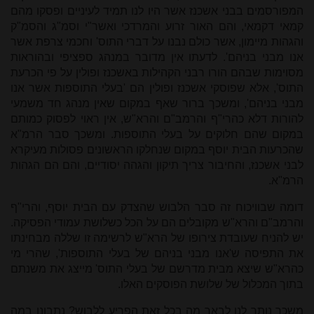
המפורסמים בבני אשכנז אשר היו לנו תמיד לעיניים ופסקו מהם
קמאי דקמאי, והם האור זרוע והמרדכי ואשר"י וסמ"ג והסמ"ק
והגהות מיימון, אשר כולם נבנו על דברי התוס' וחכמי צרפת אשר
אנו מבני בניהם'. לדעתו אין מדובר במנהג ספציפי ובהוראות
מסוימות שבהם הורו רבני הקהילות באשכנז ופולין על פי הכרעת
התוס', אלא שפוסקי אשכנז ופולין הם 'בעלי התוספות אשר אנו
מבני בניהם', ומשכך ברור שאף במקום שאין מנהג חד משמעי
להורות דלא כהרי"ף והרמב"ם והרא"ש, אין ראוי לפסוק כמותם
במקום שהם חלוקים על בעלי התוספות. ומשכך סבר הרמ"א
שהכרעות הבית יוסף במקום שנחלקו הראשונים פסולות מעיקרא
לבני אשכנז, והחיבור צריך תיקון והגהה יסודיים, והם הם הגהות
הרמ"א.
דומה שבוויכוח זה סבר הלבוש שהצדק עם הבית יוסף, והרי"ף
והרמב"ם והרא"ש מקובלים הם על הכל כשלושת עמודי הפסיקה.
יש להניח שעובדת צירופו של הרא"ש לרשימה זו שללה מבחינתו
את התפיסה ש'אנו מבני בניהם של בעלי התוספות', שהרי מי
כהרא"ש שיצא מבית מדרשם של בעלי התוס' מייצג את משנתם
בתוך המכלול של שלושת הפוסקים האלו.
משכך נותר לנו לבאר מה בכל זאת הפריע ללבוש? נתבונן במה