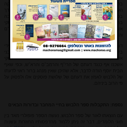
בה הכריע הלבוש מחד כדעת הבית יוסף בשיטת הפסיקה
העקרונית שלו כדעת הריף והרמב"ם והרא"ש, אך מאידך
בפעמים בהם נקט השולחן ערוך כדעת הרמב''ם ללא סיבה
ברורה קיבל הלבוש את דעתו של הרמ"א שיש לפסוק כפי פוסקי
אשכנז האחרים, שהרי אין כאן דעת הרוב מתוך הרי"ף והרמב"ם
והרא"ש כנגדם.
דומה שאין המחלוקת בין הלבוש לבין הרמ"א יכולה לבוא לידי
ביטוי, שכן כפי שכתבנו הרמ"א והלבוש חיברו את ספרם לבני
אשכנז, וצריכים הם לפסוק תמיד כפי מנהג מקומם שהוא כפוסקי
אשכנז אף כנגד דעתם של הרי"ף והרמב"ם והרא"ש, וכפי שאף
הבית יוסף הודה לדבר, אלא שהיכן שאין מנהג ברור ראוי לדעתו
של הלבוש לאמץ את דעתם של שלושת פוסקים אלו ולפסוק על
פי הרוב ביניהם.
נספח: התקבלות ספר הלבוש בחיי המחבר ובדורות הבאים
עם הוצאתו לאור של ספר הלבוש, נעשה הספר פופולרי מאד בין
חוגי הלומדים, דבר זה ניתן ללמוד מהדפסותיו החוזרות ונשנות