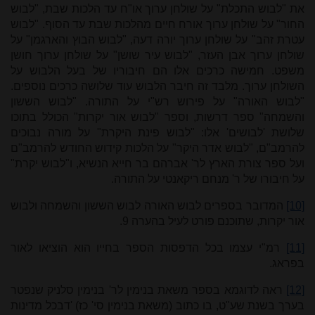
את "לבוש התכלת" על שולחן ערוך או"ח עד הלכות שבת, "לבוש
החור" על שולחן ערוך אורח חיים מהלכות שבת עד הסוף. "לבוש
עטרת זהב" על שולחן ערוך יורה דעה, "לבוש הבוץ והארגמן" על
שולחן ערוך אבן העזר, "לבוש עיר שושן" על שולחן ערוך חושן
משפט. חמישה כרכים אלו הם חיבוריו של בעל הלבוש על
השולחן ערוך. מלבד זה חיבר הלבוש עוד שלושה כרכים נוספים.
"לבוש האורה" על פירוש רש"י על התורה. "לבוש הששון
והשמחה" ספר דרשות, וספר "לבוש אור יקרות" הכולל בתוכו
שלושת 'לבושים' אלו: "לבוש פינת היקרת" על מורה נבוכים
להרמב"ם, "לבוש אדר היקר" על הלכות קידוש החודש להרמב"ם
ועל ספר צורת הארץ לר' אברהם בר חייא הנשיא, ו"לבוש יקרת"
על חיבורו של ר' מנחם ריקאנטי על התורה.
[10]
המדובר בספרים לבוש האורה לבוש הששון והשמחה ולבוש
אור יקרות, שתוכנם פורט לעיל בהערה 9.
[11]
רמ"י עצמו בכל הדפסות הספר בחייו הוא הוציאו לאור
בפראג.
[12]
ראה לדוגמא בספר משאת בנימין לר' בנימין סלניק שנפטר
בערך בשנת שע"ט, בו כתוב (משאת בנימין סי' כז) 'דבכל מדינות