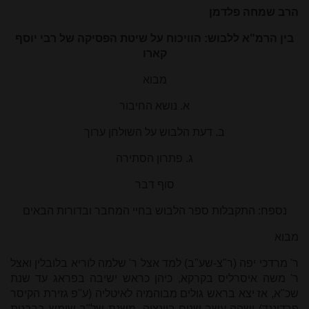
הרב שמחה פלדמן
בין הרמ"א ללבוש: הוויכוח על שיטת הפסיקה של רבי יוסף
קארו
מבוא
א. נושא החיבור
ב. דעת הלבוש על השולחן ערוך
ג. פתרון הסתירה
סוף דבר
נספח: התקבלות ספר הלבוש בחיי המחבר ובדורות הבאים
מבוא
ר' מרדכי יפה (ר"צ-שע"ב) למד אצל ר' שלמה לוריא בלובלין ואצל
ר' משה איסרליס בקרקא, כיהן כראש ישיבה בפראג עד שנת
שכ"א, אז יצא בראש גולים מבוהמיה לאיטליה (ע"פ גזירת הקיסר
פרדיננד) ושהה עשר שנים בוונציה. משנת של"ב שימש ברבנות