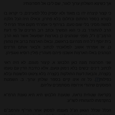
אך כשיצא השולחן ערוך לאור, שם ליבו אל חסרונותיו:
כי קצור קיצרה ידו בו מאוד ולא יספיק כלל למעיינים, כי יקראו בו
כקורא בספר החתום וכחלום בלא פתרון, וכאילו היה הכל הלכה
למשה מסיני בלי שום טעם. בצירוף כי אמרתי מקום אחד הניח לי
הרב להתגדר בו, כי הוא המשיך וכתב רוב הדינים על פי דעת
הרמב"ם ז"ל, מפני שנוהגים כן בארצות ישמעאל אשר הוא הרב
בית יוסף ז"ל היה מנהיגם בראשם, ובאלו הארצות ברוב אין נוהגין
כן. אז אמרתי אשוב למלאכתי לכתוב ולבאר אותם הדינים
הנוהגים באלו הארצות אשכנז פיהם מעהרין פולין רוסיא ואגפיהן.
שני חסרונות מונה כאן הלבוש: א. קיצור מוגזם. לא היה ראוי
לכתוב דינים יבשים בלא נימוק וטעם, אלא כתיבת הדין עם טעמו
בקצרה, והבאת דעות החולקות בקצרה בלא ציטוט הלשונות ובלא
כפילות
[7]
. כל זה אינו קיים בספר שולחן ערוך. ב. השמטת
הפוסקים שיהודי אירופה מסתמכים עליהם.
בקריאה שטחית נראה, שטענת הלבוש היא היא טענת הרמ"א
בהקדמתו להגהותיו לשו"ע:
הכלל שכלל הגאון הנ"ל מעצמו לפסוק אחר הרי"ף והרמב"ם