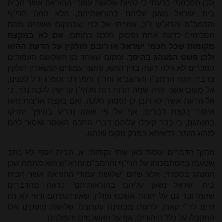
ולכן הסכמתי בדעתי כי להיות שלושת עמודי ההוראה אשר הבית
בית ישראל נשען עליהם בהוראותיהם, הלא המה הרי"ף
והרמב"ם והרא"ש ז"ל, אמרתי אל לבי שבמקום ששניים מהם
מסכימים לדעת אחת נפסוק הלכה כמותם,
אם לא במקצת
מקומות שכל חכמי ישראל או רובם חולקין על הדעת ההוא
ולכן פשט המנהג בהיפך
. ומקום שאחד מן השלושה העמודים
הנזכרים לא גילה דעתו בדין ההוא, והשני עמודים הנשארין חולקין
בדבר, הנה הרמב"ן והרשב"א והר"ן והמרדכי וסמ"ג ז"ל לפנינו,
אל מקום אשר יהיה שמה הרוח רוח אלהי"ן קדישין ללכת נלך, כי
אל הדעת אשר יטו רובן כן נפסוק הלכה. ואם בקצת ארצות נהגו
איסור בקצת דברים, אף על פי שאנו נכריע בהיפך יחזיקו
במנהגם, כי כבר קיבלו עליהם דברי החכם האוסר ואסור להם
לנהוג היתר, כדאיתא בפרק מקום שנהגו.
מתוך הדברים עולות כאן שתי נקודות: א. הבית יוסף לא כתב
שטעמו בהסתמכותו על הרי"ף והרמב"ם והרא"ש הוא מחמת שכן
המנהג בספרד, אלא שהם 'שלושת עמודי ההוראה אשר הבית
בית ישראל נשען עליהם בהוראותיהם'. נראה מהדברים
שהמדובר גם על יהדות אשכנז ופולין, שאורחותיהם ודאי לא היו
זרים לר"י קארו, לדעתו מבחינה עקרונית שלושת פוסקים אלו
התקבלו על כלל היהודים, אף על האשכנזים והפולנים.