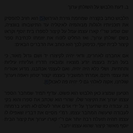
ב. דעת הלבוש על השולחן ערוך
הלבוש כותב בקצרה שמחמת גזירת הגירוש
[5]
הוא חויב להפסיק
את תוכניותיו ולגלות מבוהמיה לאיטליה עד התישבותו בוונציה,
שם שמע שר"י קארו עצמו עמל על קיצור לספרו בית יוסף וקראו
בשם 'שולחן ערוך', ואז החליט לזנוח את יוזמתו לכתיבת ספר
קיצור לבית יוסף. כנימוק לכך הוא כותב את הדברים הבאים:
אם אחברנו לאחרים, ודאי יהיה לקיצורו יד ושם גדול מאוד, כי
בעל הבית בעצמו יודע מוצאיו ומובאיו חדריו ועליותיו עיליות
ותחתיות, ושלי כלא היה יהיה,
ואם לעצמי אכתבנו, מדוע אטריח
את עצמי חינם. אמרתי המשביר בעצמו יקצור יטחון ויאפה ויערוך
שולחנו, אקוה לאלהי גם לי יהיה פה לאכול
[6]
.
הטיעון שמציג כאן הלבוש הוא פשוט. עדיף תמיד שמחבר הספר
עצמו יערוך את הקיצור שלו, שהרי הוא שכתב את ספרו והוא בקי
בו. עבודה כזו שתיערך על ידי אדם אחר לעולם לא תגיע ברמתה
לעבודה שיעשה המחבר עצמו. רמ"י מסיים את דבריו שאפילו לו
עצמו תהיה תועלת רבה יותר אם ר"י קארו יערוך את קיצור הבית
יוסף מאשר קיצור שהוא עצמו יחבר.