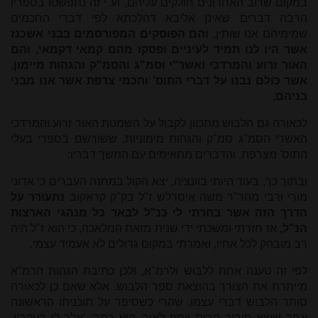
במקום שרוב האחרונים חולקים עליהם, וע"י זה נתפשטו בספריו
הרבה דברים שאינן אליבא דהלכתא לפי דברי החכמים
שמימיהם אנו שותין,
והם הפוסקים המפורסמים בבני אשכנז
אשר היו לנו תמיד לעיניים ופסקו מהם קמאי דקמאי, והם
האור זרוע והמרדכי ואשר"י וסמ"ג והסמ"ק והגהות מיימון,
אשר כולם נבנו על דברי התוס' וחכמי צרפת אשר אנו מבני
בניהם.
לכאורה גם הלבוש מתכוון לקבול על השמטת האור זרוע והמרדכי
האשרי הסמ"ג סמ"ק והגהות מימוניות, ששורשם בספרי בעלי
התוס' מצרפת. והדברים מתאימים עם המשך דבריו:
ובתוך כך, בעוד היותי בוונציה, יצא הקול במחנה העברים כי אדוני
מורי ורבי מהר"ר משה איסרלש ז"ל בק"ק קראקוב
נתעורר על
הדרך הזה אשר בחרתי לי כנ"ל לבאר כל מנהגי הארצות
הנ"ל,
אז חזרתי ומשכתי ידי שנית מזאת המלאכה, כי הוא ז"ל היה
רב מובהק לכל אחיו, ואמרתי במקום גדולים לא אעמיד עצמי.
לפי זה טענה אחת ללבוש ולרמ"א, ולכן כתיבת הגהות הרמ"א
מייתרת את הצורך בהוצאת ספר הלבוש. אלא שאם כן לכאורה
סותר הלבוש דברי עצמו, שהרי כשסיפר על תוכניתו הראשונה
אחר שיצא חיבור הבית יוסף לאור, הוא כתב: 'אלך לי בעקביו,