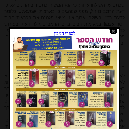
שכתב על השולחן ערוך: 'כי הוא המשיך וכתב רוב הדינים על פי
דעת הרמב"ם ז"ל, מפני שנוהגים כן בארצות ישמעאל'... כלומר
לדעת רמ"י השולחן ערוך אינו מייצג נאמנה את הכרעות הבית
יוסף עצמו! במקומות רבים בהם הרמב"ם גילה דעתו בפירוש
כדעה מסוימת, אף שלא מצינו שהרי"ף והרא"ש הסכימו עמו,
פסק השולחן ערוך כדעת הרמב"ם אף כנגד פוסקים אחרים,
וביניהם אף הרא"ש
[8]
. לכך לא היה מוכן רמ"י להסכים.
סוף דבר
לאחר לבטים רבים החליט הלבוש לכתוב את ספרו, השינוי בא
לאחר שראה שהודפסו הגהות הרמ"א על השולחן ערוך, והוא
ראה שהחיבור כולו הן הספר והן הגהותיו קצרים הם ללא הסבר
וטעם, אז נתיישב הלבוש לכתוב את ספרו כממוצע בין הבית יוסף
שהואשם על ידו באריכות יתר, לבין השולחן ערוך והגהותיו שהם
לדעתו קיצרו יתר על המידה. ספר הלבוש אמור לתת את דרך
האמצע, בו מפורטים הדינים עצמם בלא אריכות הבאת כל שיטת
הפוסקים, אך מאידך מובאים בו הדינים בטעמיהם ובנימוקיהם.
אך כפי שעולה ממה שכתבנו דומה שיש כאן עוד הכרעה ממוצעת,