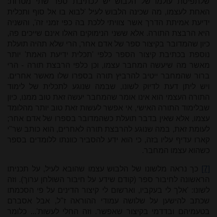
שלתפיסת עולמו של הלבוש יש לכתיבת ספר שתי מטרות:
האחת לעצמו, מה שכינה הלבוש לעיל 'לבוא בו אל סוף ותכלית
ידיעת אמיתת הדרך אשר צוויתי ללכת בה כפי זמני זה', והשניה
היא הרבצת התורה. אלא ששני הנימוקים האלו אינם שייכים פה,
כיון שהמדובר בקיצור ספר של אדם אחר, הרי שלא תהיה תועלת
נוספת בכתיבת קיצור הספר כלפי 'תכלית ידיעת האמת' יותר
מאשר מה שיעשה המחבר עצמו, וכן כלפי הרבצת תורה - הרי
ברור שהמחבר ייטיב להרביץ תורה בספרו שלו מאשר אחרים.
ויש ליתן דעת לדיוק לשונו, שבמה שנוגע לתכלית של לימוד
התורה העצמי הוא אינו אומר שהמחבר יעשה זאת טוב ממנו, כיון
שבלימוד התורה האישי, אי אפשר לעשות זאת טוב יותר מהלומד
עצמו, אלא שאין בדבר תועלת כשהמדובר בספרו של אדם אחר;
לעומת זאת, במה שנוגע להרבצת תורה לאחרים, הוא כותב שר"י
קארו עדיף עליו בזה, כי הוא ידע להסביר כוונתו ללומדים בספר
כשהוא עצמו המחבר.
[7]
כך נראה מלשונו של הלבוש עצמו שהובא לעיל, על תכניתו
הראשונה לחיבור ספר (קודם שידע על חיבור השולחן ערוך). וזה
לשונו: 'אלך לי בעקביו, וארשום לי קיצור הדינים על פי הסכמתו
שכתב להישען על שלושה עמודי ההוראה ז"ל, אבל אסברם
בטעמיהם ובדדמי בקיצור שאפשר. וזה החלי לעשות'... כלומר