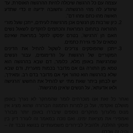
עצמה עם כל הרגשה שיכולה להיות ההרגשה האוסרת, עד
שיוודע לה מהי הרגשתה. וחשובה ידיעה זו כדי שתדע
האשה מהו כתם ומהו דם".
כיון שרבות מן הנשים אכן מרגישות לעיתים, ייתכן שעל מורי
ההוראה בתחום המראות והכתמים להקדים לשאול נשים
האם הן 'הרגישו', בטרם יפסקו להקל במראות שאינם
טמאים על פי גזירת כתמים.
ייתכן שהפוסקים צריכים לשקול להחיל את הדינים
המקוריים של הרגשות על הדימומים, עבור הנשים
שמרגישות באופן מלא. כלומר, דם שבא בהרגשה הוא
טמא מן התורה גם אם מדובר בכמות מזערית, ודם שבא
שלא בהרגשה הוא טהור אף אם מדובר בדם רב. ומאידך,
יש לבחון ביתר שאת מתי יש להחיל את החשש 'הרגישה
ולאו אדעתא', על הנשים ש'אינן מרגישות'.
ואחר כל זאת אנו מוכרחים לומר שהמחקר לא נערך באופן
מושלם ואקדמי, ועל כן למרות התמונה הברורה שהוא מציג אין
מנוס מלערוך מחקרים נוספים שיבררו באופן יותר מבורר
ואמפירי את מציאות ימינו. ואם נזכה במאמר זה לעורר דיון בין
פוסקי ההלכה, ולהוביל לבירורים משמעותיים בנושא נכבד זה –
והיה זה שכרנו.