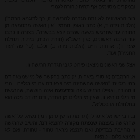
ובמקרים מסוימים אף תהיה טהורה לגמרי.
רוב הראשונים לא נתנו הגדרה להרגשה זו, כך לדוגמא הרמב"ן
(הלכות נידה ד, א) כתב באופן סתמי: "אין האשה מתטמאה מן
התורה עד שתרגיש בשעה שהדם יוצא בבשרה". בצורה זו כתבו
עוד הרבה ראשונים, כגון רשב"א (תורת הבית, בית ז, תחילת
שער ד), ארחות חיים (הלכות נידה ב) וכלבו (סי' פה 'ועוד
החמירו') ועוד.
אצל שני ראשונים מצאנו פירוט לגבי הגדרת הרגשה זו:
א. הרמב"ם (איסורי ביאה ה, יז) כתב בהקשר של מי שמצאה דם
במי רגליים: "האשה שהשתינה מים ויצא דם עם מי רגליים... הרי
זו טהורה, ואפילו הרגיש גופה
ונזדעזעה
אינה חוששת, שהרגשת
מי רגליים היא זו, שאין מי רגליים מן החדר, ודם זה דם מכה הוא
בחלחולת או בכוליא".
ב. רבי ישראל איסרלן (תרומת הדשן סימן רמו) נשאל על 'אשה
שהרגישה בעצמה
שנפתח מקורה
להוציא דם', והשיב שהרגשה
זו מחייבת בבדיקה, ואם תמצא מראה טהור - טהורה, ואם לא
תמצא כלום - טמאה.