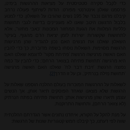
כדי לקבל סקירה סטטיסטית על מציאות ההרגשות בימינו,
פרסמנו שאלון אינטרנטי מפורט. הודות לשיתוף פעולה נרחב
קיבלנו מדגם נכבד של 195 נשים שהגיבו על השאלון. כדי למנוע
בלבול הדגשנו היטב שאנו לא מעוניינים בדיווח לגבי תחושות
כלליות המלוות את הגעת המחזור המכונות 'כאבי מחזור', אלא
לתחושות שקשורות ישירות לזמן יציאת הדם מהגוף.
בעיקר
השאלון שאלנו את הנשים האם נכון להגדיר שהן מרגישות
הרגשות מסוימות. השאלות נוסחו בשפה מדוברת, כך כדי להבין
האם האשה מרגישה הרגשת 'פתיחת מקור' לדוגמא שאלנו האם
היא מרגישה 'תחושת פתיחה בצוואר הרחם'; כדי להבין עד כמה
נפוצה הרגשת 'זיבת דבר לח' שאלנו האם האשה מרגישה
'תחושת נזילה בנרתיק', וכן על זו הדרך
[2]
.
לשאלות על ההרגשות המוכרות בעולם ההלכה הוספנו שאלות על
הרגשות שלא מצאנו שאחד הפוסקים תיאר אותן, אך הנשים
עצמן תיארו שהן מרגישות אותן; תחושת פתיחה בפתח הנרתיק
(לא צוואר הרחם), ותחושת התרוקנות.
על מנת להקל על הקורא, איחדנו נתונים אשר הגדרתם ההלכתית
שווה לפי דעתנו, כך קיבלנו חמש קטגוריות שונות של הרגשות: