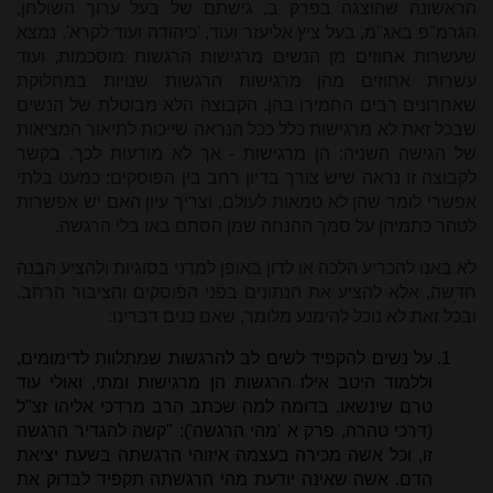
הראשונה שהוצגה בפרק ב, גישתם של בעל ערוך השולחן,
הגרמ"פ באג"מ, בעל ציץ אליעזר ועוד, 'כיהודה ועוד לקרא'.
נמצא
שעשרות אחוזים מן הנשים מרגישות הרגשות מוסכמות, ועוד
עשרות אחוזים מהן מרגישות הרגשות שנויות במחלוקת
שאחרונים רבים החמירו בהן. הקבוצה הלא מבוטלת של הנשים
שבכל זאת לא מרגישות כלל ככל הנראה שייכות לתיאור המציאות
של הגישה השניה: הן מרגישות - אך לא מודעות לכך. בקשר
לקבוצה זו נראה שיש צורך בדיון רחב בין הפוסקים: כמעט בלתי
אפשרי לומר שהן לא טמאות לעולם, וצריך עיון האם יש אפשרות
לטהר כתמיהן על סמך ההנחה שמן הסתם באו בלי הרגשה.
לא באנו להכריע הלכה או לדון באופן למדני בסוגיות ולהציע הבנה
חדשה, אלא להציע את הנתונים בפני הפוסקים והציבור הרחב.
ובכל זאת לא נוכל להימנע מלומר, שאם כנים דברינו:
על נשים להקפיד לשים לב להרגשות שמתלוות לדימומים,
וללמוד היטב אילו הרגשות הן מרגישות ומתי, ואולי עוד
טרם שינשאו. בדומה למה שכתב הרב מרדכי אליהו זצ"ל
(דרכי טהרה, פרק א 'מהי הרגשה'): "קשה להגדיר הרגשה
זו, וכל אשה מכירה בעצמה איזוהי הרגשתה בשעת יציאת
הדם. אשה שאינה יודעת מהי הרגשתה תקפיד לבדוק את