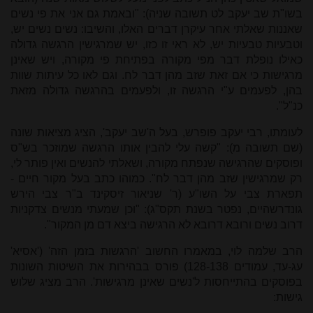
בשו"ת שב יעקב לט תשובה שניה): "ובאמת גם אני את פי נשים
שאננות שאלתי אחר עיקרן דברים האלו, והשיבו: נשים נשים יש,
וטבעיות טבעיות יש, לא ראי זו כזו, יש שמרגישין הרגשה גדולה
כאילו נופלת דבר מפי מקורה בפתיחת פי מקורה, ויש שאינן
מרגישות כי אם זאת שזב מהן דבר לח. וגם לאו כל עיתות שוות
בהן, לפעמים ע"י הרגשה זו, ולפעמים בהרגשה גדולה מזאת
כנ"ל".
לעומתו, רבי יעקב פופרש, בעל ה'שב יעקב', הציג מציאות שונה
(שם תשובה מ): "קשה עלי להבין אותו הרגשה שמוזכר בש"ס
ופוסקים שהרגישה שנפתח מקורה, ושאלתי להנשים ואין פותר לי,
רק שמרגישין שזב מהן דבר לח". כמוהו כתב בעל מקור חיים -
תפארת צבי על השו"ע (ר' שניאור זיסקינד ב"ר צבי הירש
גונדרשהיים, נפטר בשנת תקס"ג): "וכן שמעתי מנשים צדקניות
דרוב נשים ורובא דרובא לא הרגישה ביצא דם מן המקור".
הרב שלמה לוי, במאמרו החשוב 'הרגשות בזמן הזה' ('אסיא'
עג-עד, עמודים 128-138) פורס בבהירות את השיטות השונות
בפוסקים בהתייחסות ל'נשים שאינן מרגישות'. הרב מציג שלוש
גישות: