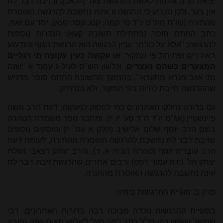
יציאת הדם גורמת לאשה להרגשת צער [=כאב], ובזיבת דבר לח
אין צער, ולכן הכריע כי הרגשה זו אינה נחשבת להרגשה האוסרת
מהתורה (שו"ת חת"ס יו"ד סי' קמה; קנג; קסז; קעא). יחד עם זאת,
כתב החתם סופר (בתחילת תשובה קעא) הגדרות נוספות
להרגשה: "אלא על כורחך עניין הרגשה הוא הרגשת הגוף והזדעזע
באיברים ופתיחת פי המקור,
או עקוצה כעין עקוצה מי רגליים
המצערים כשהם נעצרים
, וכלשון הש"ס לעיל ג עמוד א 'ישנה
נמי אגב צערא מתערא'". בהמשך התשובה החתם סופר מדגיש
שההרגשה חייבת להיות בפי המקור, ולא בנרתיק.
גם בדורנו נחלקו האחרונים כמי לפסוק למעשה: דעת הרב משה
פיינשטיין (אג"מ יו"ד ח"ד סע' יז, ז), ומחבר ספר משמרת הטהרה
בשם הרב יוסף שלום אלישיב (חלק א עמ' יז) ופוסקים נוספים
שזיבת דבר לח נחשבת להרגשה האוסרת מהתורה, לעומת דעת
הרב עובדיה יוסף (טהרת הבית א, ד), והרב יצחק רצאבי (עולת
יצחק הל' נידה עמוד רפט) ורבים אחרים שהרגשת זיבת דבר לח
אינה נחשבת להרגשה האוסרת מהתורה.
פרק ב: סוגיית ההרגשות בימינו
בסוגיית ההרגשות נולדה מבוכה רבה בדורות האחרונים. רבי
שמואל שאטין כהן הנ"ל כתב לפני מעל לשלוש מאות שנה (הובא