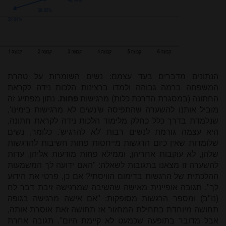
הנתונים מדברים בעד עצמם: נשים השומרות על טהרת
המשפחה ברמה גבוהה ולמדו ברצינות הלכות נידה לקראת
החתונה (במסגרת הדרכת כלות) מרגישות
פחות
. נתון מפתיע זה
מוביל אותנו להשערה שהתפיסה ש'נשים לא מרגישות בימינו',
שנלמדת בדרך כלל כחלק מלימוד הלכות נידה לקראת חתונה,
היא עצמה גורמת לנשים רבות 'לא להרגיש'. כלומר, נשים
שלומדות שאין כיום הרגשות מייחסות פחות חשיבות להרגשות
שלהן, לא עוקבות אחריהן, וממילא פחות מודעות אליהן. עדות
להשערה זו מצאנו בתגובות לשאלה: "האם ידועה לך המשמעות
ההלכתית של הרגשות בדימום הוויסתי? אם כן, פרטי את הידוע
לך". תגובה אופיינית מאישה שהשיבה שמרגישה זיבת דבר לח
(נו"ב) ומספר הרגשות מסופקות
: "אם אישה מרגישה בגופה
תחושה מיוחדת בתחילת המחזור אז תחושה זאת אוסרת אותה,
אבל מדובר בתופעה שכמעט לא קיימת היום". תגובה אחרת