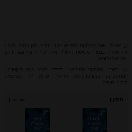
[1]
אמנם, ישנה מחלוקת בפירוש דברי הנו"ב. כאן בחרנו להציג
את שיטתו בנפרד משיטת החוו"ד, וזאת כדי להציג מגוון רחב
יותר של נתונים.
[2]
בתכנון המחקר הסתייענו בידידנו דביר רוס, דוקטורנט
למתמטיקה באוניברסיטת אריאל, שייעץ לנו בהיבטים
הסטטיסטיים'.
המעין
ישן יותר
}
תמוז
ניסן
תשפ"ו
תשפ"ו
257
258