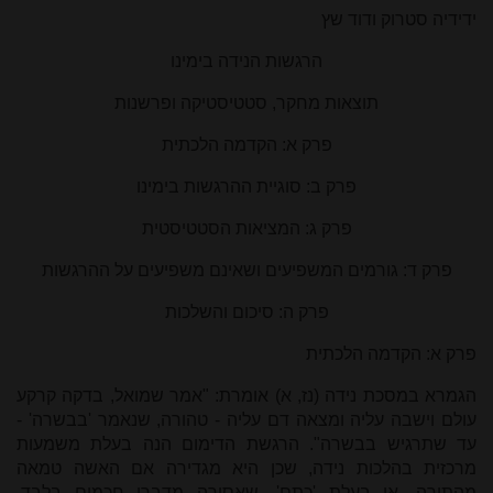
ידידיה סטרוק ודוד שץ
הרגשות הנידה בימינו
תוצאות מחקר, סטטיסטיקה ופרשנות
פרק א: הקדמה הלכתית
פרק ב: סוגיית ההרגשות בימינו
פרק ג: המציאות הסטטיסטית
פרק ד: גורמים המשפיעים ושאינם משפיעים על ההרגשות
פרק ה: סיכום והשלכות
פרק א: הקדמה הלכתית
הגמרא במסכת נידה (נז, א) אומרת: "אמר שמואל, בדקה קרקע
עולם וישבה עליה ומצאה דם עליה - טהורה, שנאמר 'בבשרה' -
עד שתרגיש בבשרה". הרגשת הדימום הנה בעלת משמעות
מרכזית בהלכות נידה, שכן היא מגדירה אם האשה טמאה
מהתורה, או בעלת 'כתם', שאסורה מדברי חכמים בלבד,