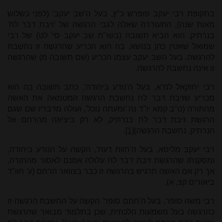
בתקופת רבי יעקב פופרש כ"ץ, בעל ה'שב יעקב' (לפני כשלוש
מאות שנה), התעוררה שאלה לגבי הרגשה של 'זיבת דבר לח'
בנרתיק. הוא הביא תשובה (בשו"ת שב יעקב סי' לט) של רבי
שמואל שאטין כהן בנושא, בה הוא הכריע שהרגשה זו נחשבת
להרגשה. בעל השב יעקב עצמו הכריע (שם תשובה מ) שהרגשה
זו אינה נחשבת להרגשה.
רבי יחזקאל לנדא, בעל ה'נודע ביהודה', כתב תשובה בה הוא
מכריע שזיבת דבר לח נחשבת הרגשה המטמאה את האשה
מהתורה (נו"ב קמא יו"ד נה 'ומעתה נוכל', ועולה מדבריו שם שגם
הרגשת זיבת דבר לח בנרתיק, לא רק ביציאה מהרחם אל
הנרתיק, נחשבת הרגשה)
[1]
.
רבי יעקב מליסא, בעל ה'חוות דעת', הקשה על הנודע ביהודה,
ומסקנתו שהרגשת זיבת דבר לח עלולה אמנם לאסור מהתורה,
אך רק אם האשה תרגיש בהרגשה זו כבר בצוואר הרחם (ע' חוו"ד
ביאורים קצ, א).
רבי משה סופר, בעל ה'חתם סופר' הקשה על החשבת הרגשה זו
כהרגשה בעל משמעות הלכתית, שכן בתלמוד מבואר שהרגשת