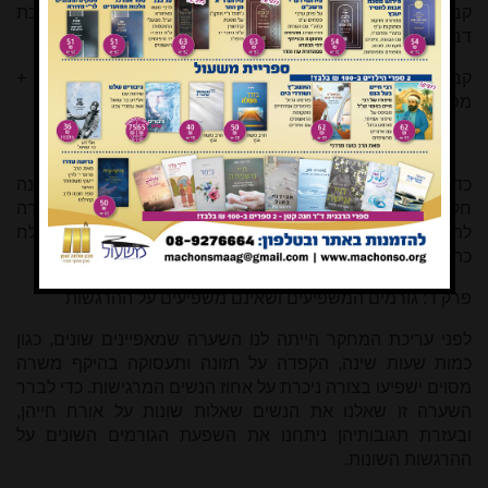
קבוצה 5 - נשים המרגישות הרגשות מוסכמות + חת"ס + זיבת
דבר לח חוו"ד + נו"ב + מסופקות
קבוצה 6 - נשים המרגישות הרגשות מוסכמות + חת"ס +
מסופקות
כדי להבין היטב את המקרא חשוב לשים לב לכך שקבוצה 6 אינה
חלק מהמגמה המצטברת של הקבוצות שלפניה. קבוצה זו נועדה
לתת מקום לפסיקה שלא מקבלת את הרגשת זיבת דבר לח
כהרגשה, אך מתייחסת להרגשות מסופקות.
פרק ד: גורמים המשפיעים ושאינם משפיעים על ההרגשות
לפני עריכת המחקר הייתה לנו השערה שמאפיינים שונים, כגון
כמות שעות שינה, הקפדה על תזונה ותעסוקה בהיקף משרה
מסוים ישפיעו בצורה ניכרת על אחוז הנשים המרגישות. כדי לברר
השערה זו שאלנו את הנשים שאלות שונות על אורח חייהן,
ובעזרת תגובותיהן ניתחנו את השפעת הגורמים השונים על
ההרגשות השונות.